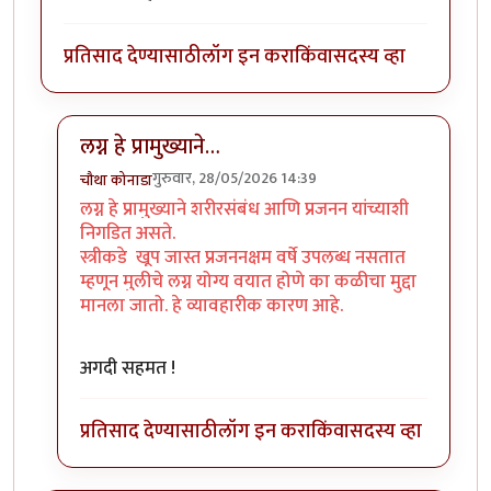
प्रतिसाद देण्यासाठी
लॉग इन करा
किंवा
सदस्य व्हा
लग्न हे प्रामुख्याने…
गुरुवार, 28/05/2026 14:39
चौथा कोनाडा
In reply to
ग्न करणाऱ्या स्त्री/पुरुष…
by
अप्पा जोगळेकर
लग्न हे प्रामुख्याने शरीरसंबंध आणि प्रजनन यांच्याशी
निगडित असते.
स्त्रीकडे खूप जास्त प्रजननक्षम वर्षे उपलब्ध नसतात
म्हणून मुलीचे लग्न योग्य वयात होणे का कळीचा मुद्दा
मानला जातो. हे व्यावहारीक कारण आहे.
अगदी सहमत !
प्रतिसाद देण्यासाठी
लॉग इन करा
किंवा
सदस्य व्हा