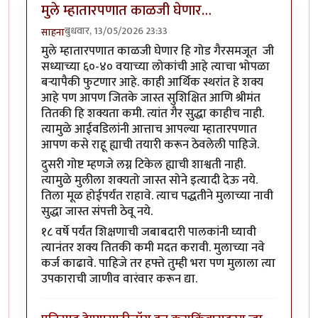
मुले म्हातारपणात काळजी घेणार…
बुधवार, 13/05/2026 23:33
साहना
मुले म्हातारपणात काळजी घेणार हि गोड गैरसमजूत जी
सध्याच्या ६०-४० वयाच्या लोकांची आहे त्याचा भोपळा
बऱ्यापैकी फुटणार आहे. काही आर्थिक स्थरांत हे शक्य
आहे पण आपण जितके जास्त सुशिक्षित आणि श्रीमंत
तितकी हि शक्यता कमी. त्यांत गैर सुद्धा काहीच नाही.
त्यामुळे आईवडिलांनी आत्ताच आपल्या म्हातारपणात
आपण कसे राहू ह्याची तयारी करून ठेवलेली पाहिजे.
दुसरी गोष्ट म्हणजे लग्न टिकेल ह्याची शाश्वती नाही.
त्यामुळे मुलीला शक्यतो जास्त सोने इत्यादी देऊ नये.
तिला मूळ होईपर्यंत राहावे. त्याच पद्धतीने मुलाच्या नावी
सुद्धा जास्त संपत्ती ठेवू नये.
१८ वर्षे पर्यंत शिक्षणाची जबाबदारी पालकांनी घ्यावी
त्यानंतर शक्य तितकी कमी मदत करावी. मुलाच्या नवे
कर्ज काढावे. पाहिजे तर हफ्ते तुम्ही भरा पण मुलाला त्या
उपकाराची जाणीव वारंवार करून द्या.