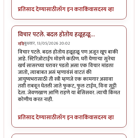
प्रतिसाद देण्यासाठी
लॉग इन करा
किंवा
सदस्य व्हा
विचार पटले. बदल होतोय हळूहळू…
बुधवार, 13/05/2026 20:02
गवि
विचार पटले. बदल होतोय हळूहळू पण अजून खूप बाकी
आहे. स्टिरिओटाईप मोडणे कठीण. घरी येणाऱ्या सुनेचा
खर्च सासरच्या घरावर पडतो असा एक विचार मांडला
जातो, त्याबाबत असं म्हणावंसं वाटतं की
आयुष्यभरासाठी ती स्त्री म्हणजे एक कामगार असावा
तशी राबवून घेतली जाते फुकट, फुल टाईम, विना सुट्टी
देता. जेवणखाण आणि राहणे या बेसिसवर. त्याची किंमत
कोणीच करत नाही.
प्रतिसाद देण्यासाठी
लॉग इन करा
किंवा
सदस्य व्हा