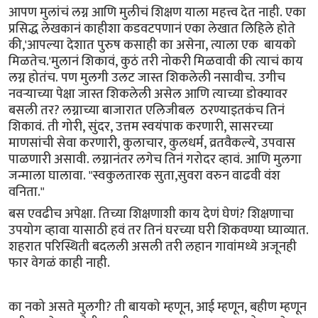
आपण मुलांचं लग्न आणि मुलीचं शिक्षण याला महत्त्व देत नाही. एका
प्रसिद्ध लेखकानं काहीशा कडवटपणानं एका लेखात लिहिले होते
की,'आपल्या देशात पुरुष कसाही का असेना, त्याला एक बायको
मिळतेच.'मुलानं शिकावं, कुठं तरी नोकरी मिळवावी की त्याचं काय
लग्न होतंच. पण मुलगी उलट जास्त शिकलेली नसावीच. उगीच
नवऱ्याच्या पेक्षा जास्त शिकलेली असेल आणि त्याच्या डोक्यावर
बसली तर? लग्नाच्या बाजारात एलिजीबल ठरण्याइतकंच तिनं
शिकावं. ती गोरी, सुंदर, उत्तम स्वयंपाक करणारी, सासरच्या
माणसांची सेवा करणारी, कुलाचार, कुलधर्म, व्रतवैकल्ये, उपवास
पाळणारी असावी. लग्नानंतर लगेच तिनं गरोदर व्हावं. आणि मुलगा
जन्माला घालावा. "स्वकुलतारक सुता,सुवरा वरुन वाढवी वंश
वनिता."
बस एवढीच अपेक्षा. तिच्या शिक्षणाशी काय देणं घेणं? शिक्षणाचा
उपयोग व्हावा यासाठी हवं तर तिनं घरच्या घरी शिकवण्या घ्याव्यात.
शहरात परिस्थिती बदलली असली तरी लहान गावांमध्ये अजूनही
फार वेगळं काही नाही.
का नको असते मुलगी? ती बायको म्हणून, आई म्हणून, बहीण म्हणून