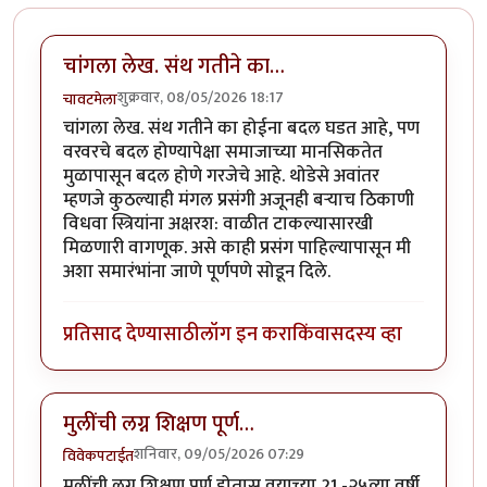
चांगला लेख. संथ गतीने का…
शुक्रवार, 08/05/2026 18:17
चावटमेला
चांगला लेख. संथ गतीने का होईना बदल घडत आहे, पण
वरवरचे बदल होण्यापेक्षा समाजाच्या मानसिकतेत
मुळापासून बदल होणे गरजेचे आहे. थोडेसे अवांतर
म्हणजे कुठल्याही मंगल प्रसंगी अजूनही बऱ्याच ठिकाणी
विधवा स्त्रियांना अक्षरश: वाळीत टाकल्यासारखी
मिळणारी वागणूक. असे काही प्रसंग पाहिल्यापासून मी
अशा समारंभांना जाणे पूर्णपणे सोडून दिले.
प्रतिसाद देण्यासाठी
लॉग इन करा
किंवा
सदस्य व्हा
मुलींची लग्न शिक्षण पूर्ण…
शनिवार, 09/05/2026 07:29
विवेकपटाईत
मुलींची लग्न शिक्षण पूर्ण होतास वयाच्या 21 -२५व्या वर्षी