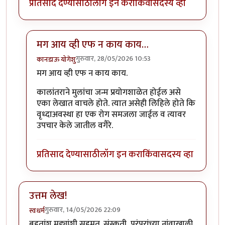
प्रतिसाद देण्यासाठी
लॉग इन करा
किंवा
सदस्य व्हा
मग आय व्ही एफ न काय काय…
गुरुवार, 28/05/2026 10:53
कानडाऊ योगेशु
In reply to
विचारात टाकणारा लेख
by
राजेंद्र मेहेंदळे
मग आय व्ही एफ न काय काय.
कालांतराने मुलांचा जन्म प्रयोगशाळेत होईल असे
एका लेखात वाचले होते. त्यात असेही लिहिले होते कि
वृध्दाअवस्था हा एक रोग समजला जाईल व त्यावर
उपचार केले जातील वगैरे.
प्रतिसाद देण्यासाठी
लॉग इन करा
किंवा
सदस्य व्हा
उत्तम लेख!
गुरुवार, 14/05/2026 22:09
स्वधर्म
बहुतांश मुद्द्यांशी सहमत. संस्कृती, परंपरांच्या नांवाखाली