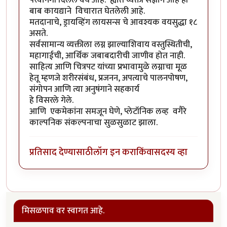
परवानगी दिलेले वय आहे. ह्यात व्यक्ती सज्ञान आहे ही
बाब कायद्याने विचारात घेतलेली आहे.
मतदानाचे, ड्रायव्हिंग लायसन्स चे आवश्यक वयसुद्धा १८
असते.
सर्वसामान्य व्यक्तीला लग्न झाल्याशिवाय वस्तुस्थितीची,
महागाईची, आर्थिक जबाबदारीची जाणीव होत नाही.
साहित्य आणि चित्रपट यांच्या प्रभावामुळे लग्नाचा मूळ
हेतू म्हणजे शरीरसंबंध, प्रजनन, अपत्याचे पालनपोषण,
संगोपन आणि त्या अनुषंगाने सहकार्य
हे विसरले गेले.
आणि एकमेकांना समजून घेणे, प्लेटॉनिक लव्ह वगैरे
काल्पनिक संकल्पनाचा सुळसुळाट झाला.
प्रतिसाद देण्यासाठी
लॉग इन करा
किंवा
सदस्य व्हा
मिसळपाव वर स्वागत आहे.