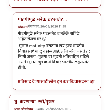
पोटगीमुळे अनेक घटस्फोट…
मंगळवार, 26/05/2026 11:58
Bhakti
In reply to
लग्न संस्थेला पर्याय पेक्षा …
by
सुबोध खरे
पोटगीमुळे अनेक घटस्फोट टांगलेले पाहिले
आहेत.रोजच मर 🙄
मुळात maturity नसताना लग्न हाच भारतीय
विवाहसंस्थेचा लुप होल आहे. अरेंज मॅरेज नसतं तर
निम्मी जनता -मुलगा वा मुलगी अविवाहित राहिले
असतें.EQ चा खुप कमी विचार भारतीय लग्नसंस्थेत
होतो.
प्रतिसाद देण्यासाठी
लॉग इन करा
किंवा
सदस्य व्हा
ग्न करणाऱ्या स्त्री/पुरुष…
मंगळवार, 26/05/2026 11:19
अप्पा जोगळेकर