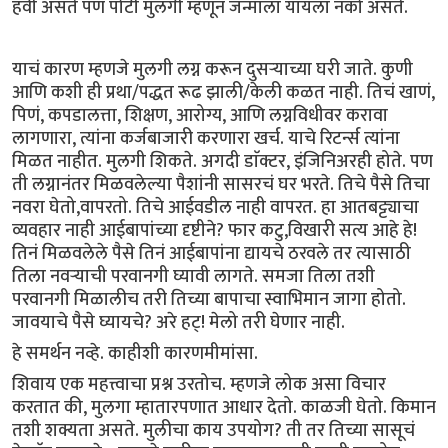
हवी असते पण पोटी मुलगी म्हणून जन्माला यायला नको असते.
याचं कारण म्हणजे मुलगी लग्न करून दुसऱ्याच्या घरी जाते. कुणी
आणि कशी ही प्रथा/पद्धत रूढ झाली/केली कळत नाही. तिचं खाणं,
पिणं, कपडालत्ता, शिक्षण, आरोग्य, आणि लग्नविधीवर करावा
लागणारा, त्यांना कर्जबाजारी करणारा खर्च. याचे रिटर्न्स त्यांना
मिळत नाहीत. मुलगी शिकते. अगदी डाॅक्टर, इंजिनिअरही होते. पण
ती लग्नानंतर मिळवलेल्या पैशांनी सासरचं घर भरते. तिचे पैसे तिचा
नवरा घेतो,वापरतो. तिचे आईवडील नाही वापरत. हा आतबट्ट्याचा
व्यवहार नाही आईबापांच्या दृष्टीने? फार कटु,विखारी सत्य आहे हे!
तिनं मिळवलेले पैसे तिनं आईबापांना द्यायचे ठरवले तर त्यासाठी
तिला नवऱ्याची परवानगी घ्यावी लागते. समजा तिला तशी
परवानगी मिळालीच तरी तिच्या बापाचा स्वाभिमान जागा होतो.
जावयाचे पैसे घ्यायचे? अरे हट्! मेलो तरी घेणार नाही.
हे समर्थन नव्हे. काहीशी कारणमीमांसा.
शिवाय एक महत्त्वाचा प्रश्न उरतोच. म्हणजे लोक असा विचार
करतात की, मुलगा म्हातारपणात आधार देतो. काळजी घेतो. किमान
तशी शक्यता असते. मुलीचा काय उपयोग? ती तर तिच्या सासूचं