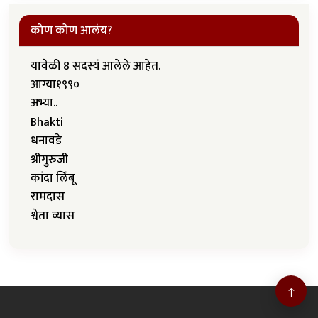
कोण कोण आलंय?
यावेळी 8 सदस्यं आलेले आहेत.
आग्या१९९०
अभ्या..
Bhakti
धनावडे
श्रीगुरुजी
कांदा लिंबू
रामदास
श्वेता व्यास
↑