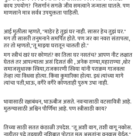
काय उपयोग? निसर्गानं सगळे जीव समत्वाने जन्माला घातले. पण
माणसाने मात्र सर्वत्र उपयुक्तता पाहिली.
आई मुलीला म्हणते, "माहेर हे तुझं घर नाही. सासर हेच तुझं घर."
मग ती सासरी तनुमनाने समर्पित होते. पण जर का नवरा संतापला,
तर तो म्हणतो,"तू माझ्या घरातून चालती हो."
मग स्त्रीचं खरं घर कोणतं? का तिला घर नसतंच? आपण नीट लक्षात
घेतलं तर आपल्याला असं दिसतं की , अनेक राण्या,महाराण्या ,थोर
समाजसुधारक स्त्रिया,राजकारणी स्त्रिया यांनी पराक्रम गाजवला
तेव्हा त्या विधवा होत्या. किंवा कुमारिका होत्या. इथं त्यांच्या मागे
त्यांचा पती,भाऊ, वगैरे वगैरे कोणताही पुरुष उभा नाही.
भावासाठी रक्षाबंधन, भाऊबीज असते. नवऱ्यासाठी वटसावित्री आहे.
मुलग्यासाठी अश्विन पौर्णिमा आहे. पण स्त्रीसाठी काय?
तिच्या साठी सतत कंठाळी उपदेश. "तू अशी वाग, तशी वागू नकोस.
नाहीतर पुढे तुझ्याही नशिबात पोटात मूल असतांना वनवास येईल."