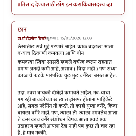
प्रतिसाद देण्यासाठी
लॉग इन करा
किंवा
सदस्य व्हा
छान
शुक्रवार, 15/05/2026 12:03
प्रा.डॉ.दिलीप बिरुटे
लेखातील सर्व मुद्दे पटणारे आहेत. काळ बदलला आता
ब-याच ठिकाणी कमवत्या आणि बीन
कमवत्या स्त्रिया सासरी म्हणजे वर्चस्व करुन राहतात
प्रमाण अगदी कमी आहे, असावं ( विदा नाही ) पण सध्या
काळाचे फटके पारंपरिक चुल मुल वगैरेला बसत आहेत.
उदा. नवरा बायको दोघेही कमावते आहेत. नव-याचा
पगारही बायकोच्या खात्यात ट्रांसपर होतांना पाहिलेले
आहे, सगळं प्लॅनिंग ती करते. तो काही घुम्या वगैरे, किंवा
बायला वगैरे नाही. पण, त्याला ती त्याला नमवतेच आता
ते कसं काय वगैरे संशोधन विषय. आता एवढं एक
उदाहरण म्हणजे आपला देश नाही पण कुछ तो चल रहा
है, हे मात्र नक्की.