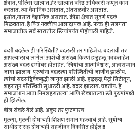
क्षेत्रात, पोलिस खात्यात,हेर खात्यात वरिष्ठ अधिकारी म्हणून काम
करतात. त्या वैमानिक असतात, अंतराळवीर असतात.
इस्रोत,नासात वैज्ञानिक असतात. क्रीडा क्षेत्रात सुवर्ण पदकं
मिळवतात. हे चित्र नक्कीच आशादायक आहे. फक्त ही सजगता
समाजातील सर्व स्तरातील स्त्रियांपर्यंत पोहोचली पाहिजे.
कशी बदलेल ही परिस्थिती? बदलली तर पाहिजेच. बदलावी तर
आपल्यालाच लागेल! आशेची असंख्य किरणं हळुहळू फाकताहेत.
असंख्य बदल दृग्गोचर होताहेत. स्त्रियांचा आत्मविश्वास, आत्मसन्मान
जागा झालाय. पुरुषांना बदलत्या परिस्थितीची जाणीव झालीय.
त्यांची सदसद्विवेकबुद्धी जागृत झाली आहे. हळुहळू मेट्रो सिटीतून,
शहरांतून परिस्थिती सुधारली आहे. बदल झालाय. घडतोय. हे
समाजभान आता निमशहरातल्या आणि खेड्यातल्या स्त्री पुरुषांमध्ये
ही झिरपेल.
बीज रोवले गेलं आहे. अंकुर तर फुटणारच.
मुलगा, मुलगी दोघांचंही शिक्षण समान महत्त्वाचं आहे. सुयोग्य
साथीदारासह दोघांचंही सहजीवन विकसित होईल!!!