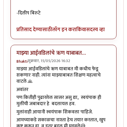
-दिलीप बिरुटे
प्रतिसाद देण्यासाठी
लॉग इन करा
किंवा
सदस्य व्हा
माझ्या आईवडिलांचे ऋण याबाबत…
शुक्रवार, 15/05/2026 16:32
Bhakti
माझ्या आईवडिलांचे ऋण याबाबत मी कधीच फेडू
शकणार नाही. त्यांना माझ्याबाबत शिक्षण महत्वाचे
वाटले 🙏
अवांतर
पण कितीही पुढारलेल सासर असु द्या, स्वयंपाक ही
मुलींची जबाबदार हे बदलायल हव.
मुलांनाही आयानी स्वयंपाक शिकवला पाहिजे.
आमच्याकडे सकाळचा नाश्ता हेच तयार करतात, खुप
कष्ट करून हा व इतर बदल मी घडवले😅