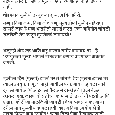
बेडपॅन उचलते. म्हणजे मुलीचा म्हातारपणातही काही उपयोग
नाही.
थोडक्यात मुलीची उपयुक्तता शून्य. अ बिग झीरो.
म्हणून तिचा जन्म, तिचा जीव जणू मूल्यरहित! मुलीनं माहेरहून
सासरी जाणं हे मला भातशेती सारखं वाटतं. एका जमिनीत चांगली
रुजलेली रोपं उपटून दुसरीकडं लावायची !
अजूनही थोडं रफ् आणि कटू वास्तव समोर मांडायचं तर... हे
"उपयुक्तता मूल्य" आपली मानवजात बऱ्याच प्राण्यांच्या बाबतीत
वापरते.
म्हशीला म्हैस (मुलगी) झाली तर ते चांगलं. रेडा (मुलगा)झाला तर
त्याला उपयुक्तता मूल्य नाही. गायीला फक्त गायच व्हायला नको.
दुधाला गाय आणि ओझ्याला बैल असे दोन्ही हवे. तिला बैलही
व्हायला हवा. कारण तो शेतीच्या कामासाठी उपयोगी पडतो. आणि
एखाद्या कोटींच्या मालकिणीच्या दृष्टीने वेश्याव्यवसाय करणाऱ्या
स्त्रीला मात्र मुलगीच व्हायला हवी. कारण तिचा उपयोग होतो.
मुलगा होऊन काय उपयोग? त्याचा तिला पैका मिळवण्यासाठी