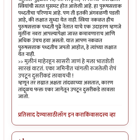
स्त्रियांची सतत घुसमट होत आलेली आहे. हा पुरूषसत्ताक
पध्दतीचा परिणाम आहे. पण ती इतकी अंगवळणी पडली
आहे, की लक्षात सुध्दा येत नाही. स्त्रिया नकळत हीच
पुरुषसत्ताक पध्दती पुढे नेतात याचे एक उदाहरण म्हणजे
मुलींना नवरा आपल्यापेक्षा जास्त कमावणाराच आणि
अधिक उंचच हवा असतो. यात आपण नकळत
पुरुषसत्ताक पध्दतीच जपतो आहोत, हे त्यांच्या लक्षात
येत नाही.
मुलीनं माहेरहून सासरी जाणं हे मला भातशेती
>>
सारखं वाटतं. एका जमिनीत चांगली रुजलेली रोपं
उपटून दुसरीकडं लावायची !
म्हणून तर लग्नात अक्षता तांदळाच्या असतात, कारण
तांदूळच फक्त एका जागेतून उपटून दुसरीकडे लावला
जातो.
प्रतिसाद देण्यासाठी
लॉग इन करा
किंवा
सदस्य व्हा