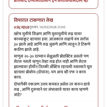
प्रतिसाद देण्यासाठी
लॉग इन करा
किंवा
सदस्य व्हा
विचारात टाकणारा लेख
गुरुवार, 14/05/2026 21:00
राजेंद्र मेहेंदळे
खरेच मुलीचे शिक्षण आणि मुलामुलीचे लग्न यावर
काथ्याकूट व्हायला हवा. आजकाल लग्नाचे वय सर्रास
३० झाले आहे आणि लग्न जुळणे आणि त्याहुन ते टिकणे
कठीण झाले आहे.
माणुस २०-३० दरम्यान सेक्षुअली प्रॉडक्टिव असतो पण
सेटल नसतो म्हणुन तेव्हा लग्न होत नाही आणि सेटल
झाल्यावर हॉर्मोन तितकी ॲक्टिव रहायली नसल्याने मूल
व्हायला प्रॉब्लेम (दोघांना). मग आय व्ही एफ न काय
काय.
दोघापैकी एकजण उत्तम कमवत असेल तर करुन द्यावे
लग्न , आणि दुसऱ्याने घर संभाळावे यावर काय म्हणणे
आहे?