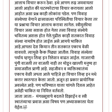
आत्ताच विचार करुन ठेवा. इथे आपण लग्न जमवायला
आलो आहोत की घटस्फोटाचा विचार करायला आलो
आहोत असा प्रश्न काही लोकांना पडेल. पण विवाह
संस्थेच्या वेगाने ढासाळत्या परिस्थितीचा विचार केला तर
या प्रश्नाचा विचार आत्ताच करावा लागेल. स्त्रीमुक्तीचा
विचार जसा सशक्त होत गेला तसा विवाह संस्थेचे
भवितव्य अशक्त होत गेले.पुढील काही शतकात विवाह
संस्था नामशेष होत जाईल असे आमचे भाकित
आहे.आपला देश किमान तीन शतकात एकाच वेळी
वावरतो. त्यामुळे कैक पिढ्या जातील. विवाह संस्थेला
पर्याय म्हणून लिव्ह इन रिलेशन वाढत जाईल. गाजराची
पुंगी वाजली तर वाजली नाही तर मोडून खाल्ली मनुष्य हा
समाजशील प्राणी आहे. सहजीवन व व्यक्तिस्वातंत्र्य
एकाच वेळी जपता आले पाहिजे हा विचार लिव्ह इन मधे
करार स्वरुपात केला जातो. अजून हा प्रकार प्रायोगिक
अवस्थेत आहे. पण भविष्यात याला चांगले दिवस आहेत
असेही भाकित या निमित्त वर्तवतो.
जाता जाता:- मंगळ्सूत्राचे बदलते डिझाईन व स्त्री
स्वातंत्र्याचा प्रवास असा विषय पण अभ्यासकाला घेता
येईल.🤣