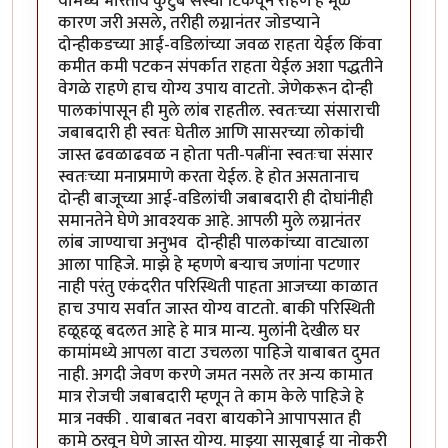
यामध्ये भारतीय कुटुंब संस्था टिकवून राहणे हे मूळ
कारण जरी असले, तरीही लग्नानंतर जोडप्याने
दोन्हीकडच्या आई-वडिलांच्या जवळ राहता येईल किंवा
कमीत कमी पटकन संपर्कात राहता येईल अशा पद्धतीने
वेगळे राहणे हाच योग्य उपाय वाटतो. जेणेकरून दोन्ही
पालकांपासून ही मुले लांब राहतील. स्वतःच्या संसाराची
जबाबदारी ही स्वतः घेतील आणि सासरच्या लोकांची
जास्त ढवळाढवळ न होता पती-पत्नींना स्वतःचा संसार
स्वतःच्या मनाप्रमाणे करता येईल. हे होत असतानाच
दोन्ही बाजूच्या आई-वडिलांची जबाबदारी ही दोघांनीही
समानतेने घेणे आवश्यक आहे. आपली मुले लग्नानंतर
लांब जाण्याचा अनुभव दोन्हीही पालकांच्या वाट्याला
आला पाहिजे. माझे हे म्हणणे बऱ्याच जणांना पटणार
नाही परंतु एकंदरीत परिस्थिती पाहता आजच्या काळात
हाच उपाय सर्वात जास्त योग्य वाटतो. बाकी परिस्थिती
हळूहळू बदलत आहे हे मात्र मान्य. मुलांनी देखील घर
कामांमध्ये आपला वाटा उचलला पाहिजे याबाबत दुमत
नाही. अगदी जेवण करणे जमत नसले तर अन्य कामात
मात्र रोजची जबाबदारी म्हणून ते काम केले पाहिजे हे
मात्र नक्की . याबाबत नवरा बायकोने आपापसात ही
कामे ठरवून घेणे जास्त योग्य. माझ्या सासूबाई या नोकरी