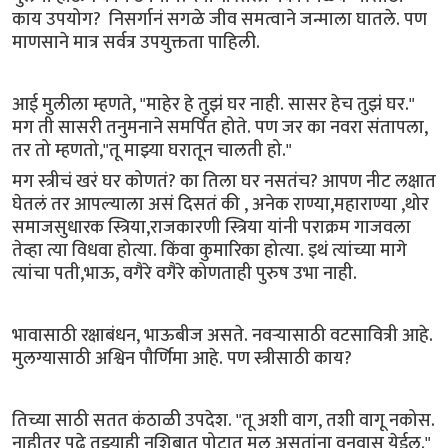
काय उपयोग? निसर्गानं सगळे जीव समत्वाने जन्माला घातले. पण
माणसाने मात्र सर्वत्र उपयुक्तता पाहिली.
आई मुलीला म्हणते, "माहेर हे तुझं घर नाही. सासर हेच तुझं घर."
मग ती सासरी तनुमनाने समर्पित होते. पण जर का नवरा संतापला,
तर तो म्हणतो,"तू माझ्या घरातून चालती हो."
मग स्त्रीचं खरं घर कोणतं? का तिला घर नसतंच? आपण नीट लक्षात
घेतलं तर आपल्याला असं दिसतं की , अनेक राण्या,महाराण्या ,थोर
समाजसुधारक स्त्रिया,राजकारणी स्त्रिया यांनी पराक्रम गाजवला
तेव्हा त्या विधवा होत्या. किंवा कुमारिका होत्या. इथं त्यांच्या मागे
त्यांचा पती,भाऊ, वगैरे वगैरे कोणताही पुरुष उभा नाही.
भावासाठी रक्षाबंधन, भाऊबीज असते. नवऱ्यासाठी वटसावित्री आहे.
मुलग्यासाठी अश्विन पौर्णिमा आहे. पण स्त्रीसाठी काय?
तिच्या साठी सतत कंठाळी उपदेश. "तू अशी वाग, तशी वागू नकोस.
नाहीतर पुढे तुझ्याही नशिबात पोटात मूल असतांना वनवास येईल."