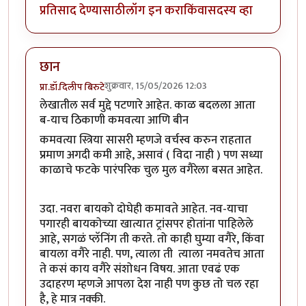
प्रतिसाद देण्यासाठी
लॉग इन करा
किंवा
सदस्य व्हा
छान
शुक्रवार, 15/05/2026 12:03
प्रा.डॉ.दिलीप बिरुटे
लेखातील सर्व मुद्दे पटणारे आहेत. काळ बदलला आता
ब-याच ठिकाणी कमवत्या आणि बीन
कमवत्या स्त्रिया सासरी म्हणजे वर्चस्व करुन राहतात
प्रमाण अगदी कमी आहे, असावं ( विदा नाही ) पण सध्या
काळाचे फटके पारंपरिक चुल मुल वगैरेला बसत आहेत.
उदा. नवरा बायको दोघेही कमावते आहेत. नव-याचा
पगारही बायकोच्या खात्यात ट्रांसपर होतांना पाहिलेले
आहे, सगळं प्लॅनिंग ती करते. तो काही घुम्या वगैरे, किंवा
बायला वगैरे नाही. पण, त्याला ती त्याला नमवतेच आता
ते कसं काय वगैरे संशोधन विषय. आता एवढं एक
उदाहरण म्हणजे आपला देश नाही पण कुछ तो चल रहा
है, हे मात्र नक्की.