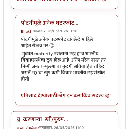
पोटगीमुळे अनेक घटस्फोट…
मंगळवार, 26/05/2026 11:58
Bhakti
In reply to
लग्न संस्थेला पर्याय पेक्षा …
by
सुबोध खरे
पोटगीमुळे अनेक घटस्फोट टांगलेले पाहिले
आहेत.रोजच मर 🙄
मुळात maturity नसताना लग्न हाच भारतीय
विवाहसंस्थेचा लुप होल आहे. अरेंज मॅरेज नसतं तर
निम्मी जनता -मुलगा वा मुलगी अविवाहित राहिले
असतें.EQ चा खुप कमी विचार भारतीय लग्नसंस्थेत
होतो.
प्रतिसाद देण्यासाठी
लॉग इन करा
किंवा
सदस्य व्हा
ग्न करणाऱ्या स्त्री/पुरुष…
मंगळवार, 26/05/2026 11:19
अप्पा जोगळेकर