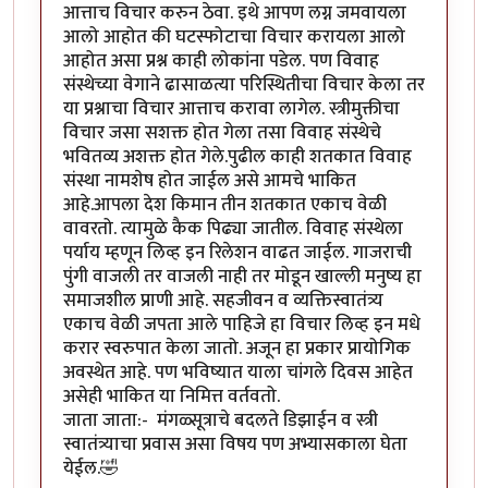
आत्ताच विचार करुन ठेवा. इथे आपण लग्न जमवायला
आलो आहोत की घटस्फोटाचा विचार करायला आलो
आहोत असा प्रश्न काही लोकांना पडेल. पण विवाह
संस्थेच्या वेगाने ढासाळत्या परिस्थितीचा विचार केला तर
या प्रश्नाचा विचार आत्ताच करावा लागेल. स्त्रीमुक्तीचा
विचार जसा सशक्त होत गेला तसा विवाह संस्थेचे
भवितव्य अशक्त होत गेले.पुढील काही शतकात विवाह
संस्था नामशेष होत जाईल असे आमचे भाकित
आहे.आपला देश किमान तीन शतकात एकाच वेळी
वावरतो. त्यामुळे कैक पिढ्या जातील. विवाह संस्थेला
पर्याय म्हणून लिव्ह इन रिलेशन वाढत जाईल. गाजराची
पुंगी वाजली तर वाजली नाही तर मोडून खाल्ली मनुष्य हा
समाजशील प्राणी आहे. सहजीवन व व्यक्तिस्वातंत्र्य
एकाच वेळी जपता आले पाहिजे हा विचार लिव्ह इन मधे
करार स्वरुपात केला जातो. अजून हा प्रकार प्रायोगिक
अवस्थेत आहे. पण भविष्यात याला चांगले दिवस आहेत
असेही भाकित या निमित्त वर्तवतो.
जाता जाता:- मंगळ्सूत्राचे बदलते डिझाईन व स्त्री
स्वातंत्र्याचा प्रवास असा विषय पण अभ्यासकाला घेता
येईल.🤣