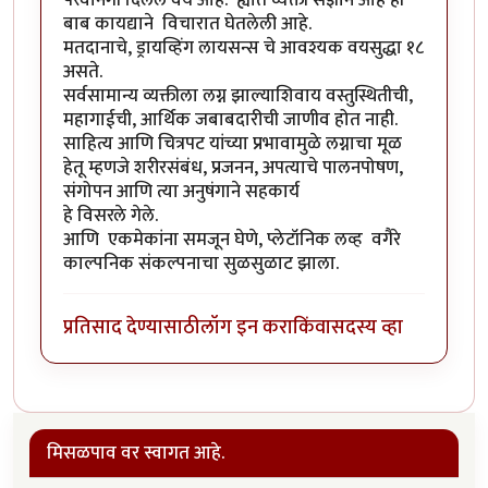
परवानगी दिलेले वय आहे. ह्यात व्यक्ती सज्ञान आहे ही
बाब कायद्याने विचारात घेतलेली आहे.
मतदानाचे, ड्रायव्हिंग लायसन्स चे आवश्यक वयसुद्धा १८
असते.
सर्वसामान्य व्यक्तीला लग्न झाल्याशिवाय वस्तुस्थितीची,
महागाईची, आर्थिक जबाबदारीची जाणीव होत नाही.
साहित्य आणि चित्रपट यांच्या प्रभावामुळे लग्नाचा मूळ
हेतू म्हणजे शरीरसंबंध, प्रजनन, अपत्याचे पालनपोषण,
संगोपन आणि त्या अनुषंगाने सहकार्य
हे विसरले गेले.
आणि एकमेकांना समजून घेणे, प्लेटॉनिक लव्ह वगैरे
काल्पनिक संकल्पनाचा सुळसुळाट झाला.
प्रतिसाद देण्यासाठी
लॉग इन करा
किंवा
सदस्य व्हा
मिसळपाव वर स्वागत आहे.