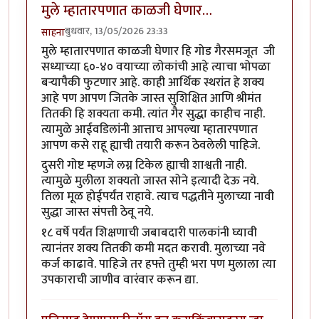
मुले म्हातारपणात काळजी घेणार…
बुधवार, 13/05/2026 23:33
साहना
मुले म्हातारपणात काळजी घेणार हि गोड गैरसमजूत जी
सध्याच्या ६०-४० वयाच्या लोकांची आहे त्याचा भोपळा
बऱ्यापैकी फुटणार आहे. काही आर्थिक स्थरांत हे शक्य
आहे पण आपण जितके जास्त सुशिक्षित आणि श्रीमंत
तितकी हि शक्यता कमी. त्यांत गैर सुद्धा काहीच नाही.
त्यामुळे आईवडिलांनी आत्ताच आपल्या म्हातारपणात
आपण कसे राहू ह्याची तयारी करून ठेवलेली पाहिजे.
दुसरी गोष्ट म्हणजे लग्न टिकेल ह्याची शाश्वती नाही.
त्यामुळे मुलीला शक्यतो जास्त सोने इत्यादी देऊ नये.
तिला मूळ होईपर्यंत राहावे. त्याच पद्धतीने मुलाच्या नावी
सुद्धा जास्त संपत्ती ठेवू नये.
१८ वर्षे पर्यंत शिक्षणाची जबाबदारी पालकांनी घ्यावी
त्यानंतर शक्य तितकी कमी मदत करावी. मुलाच्या नवे
कर्ज काढावे. पाहिजे तर हफ्ते तुम्ही भरा पण मुलाला त्या
उपकाराची जाणीव वारंवार करून द्या.