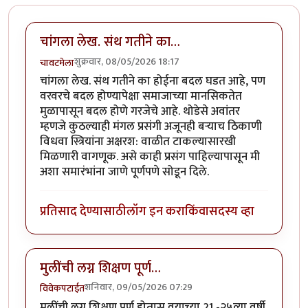
चांगला लेख. संथ गतीने का…
शुक्रवार, 08/05/2026 18:17
चावटमेला
चांगला लेख. संथ गतीने का होईना बदल घडत आहे, पण
वरवरचे बदल होण्यापेक्षा समाजाच्या मानसिकतेत
मुळापासून बदल होणे गरजेचे आहे. थोडेसे अवांतर
म्हणजे कुठल्याही मंगल प्रसंगी अजूनही बऱ्याच ठिकाणी
विधवा स्त्रियांना अक्षरश: वाळीत टाकल्यासारखी
मिळणारी वागणूक. असे काही प्रसंग पाहिल्यापासून मी
अशा समारंभांना जाणे पूर्णपणे सोडून दिले.
प्रतिसाद देण्यासाठी
लॉग इन करा
किंवा
सदस्य व्हा
मुलींची लग्न शिक्षण पूर्ण…
शनिवार, 09/05/2026 07:29
विवेकपटाईत
मुलींची लग्न शिक्षण पूर्ण होतास वयाच्या 21 -२५व्या वर्षी