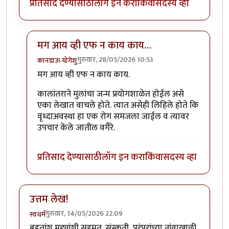
प्रतिसाद देण्यासाठी
लॉग इन करा
किंवा
सदस्य व्हा
मग आय व्ही एफ न काय काय…
गुरुवार, 28/05/2026 10:53
कानडाऊ योगेशु
In reply to
विचारात टाकणारा लेख
by
राजेंद्र मेहेंदळे
मग आय व्ही एफ न काय काय.
कालांतराने मुलांचा जन्म प्रयोगशाळेत होईल असे
एका लेखात वाचले होते. त्यात असेही लिहिले होते कि
वृध्दाअवस्था हा एक रोग समजला जाईल व त्यावर
उपचार केले जातील वगैरे.
प्रतिसाद देण्यासाठी
लॉग इन करा
किंवा
सदस्य व्हा
उत्तम लेख!
गुरुवार, 14/05/2026 22:09
स्वधर्म
बहुतांश मुद्द्यांशी सहमत. संस्कृती, परंपरांच्या नांवाखाली