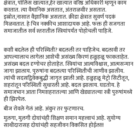
क्षेत्रात, पोलिस खात्यात,हेर खात्यात वरिष्ठ अधिकारी म्हणून काम
करतात. त्या वैमानिक असतात, अंतराळवीर असतात.
इस्रोत,नासात वैज्ञानिक असतात. क्रीडा क्षेत्रात सुवर्ण पदकं
मिळवतात. हे चित्र नक्कीच आशादायक आहे. फक्त ही सजगता
समाजातील सर्व स्तरातील स्त्रियांपर्यंत पोहोचली पाहिजे.
कशी बदलेल ही परिस्थिती? बदलली तर पाहिजेच. बदलावी तर
आपल्यालाच लागेल! आशेची असंख्य किरणं हळुहळू फाकताहेत.
असंख्य बदल दृग्गोचर होताहेत. स्त्रियांचा आत्मविश्वास, आत्मसन्मान
जागा झालाय. पुरुषांना बदलत्या परिस्थितीची जाणीव झालीय.
त्यांची सदसद्विवेकबुद्धी जागृत झाली आहे. हळुहळू मेट्रो सिटीतून,
शहरांतून परिस्थिती सुधारली आहे. बदल झालाय. घडतोय. हे
समाजभान आता निमशहरातल्या आणि खेड्यातल्या स्त्री पुरुषांमध्ये
ही झिरपेल.
बीज रोवले गेलं आहे. अंकुर तर फुटणारच.
मुलगा, मुलगी दोघांचंही शिक्षण समान महत्त्वाचं आहे. सुयोग्य
साथीदारासह दोघांचंही सहजीवन विकसित होईल!!!