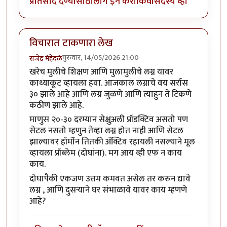
प्रतिसाद देण्यासाठी
लॉग इन करा
किंवा
सदस्य व्हा
विचारात टाकणारा लेख
गुरुवार, 14/05/2026 21:00
राजेंद्र मेहेंदळे
खरेच मुलीचे शिक्षण आणि मुलामुलीचे लग्न यावर
काथ्याकूट व्हायला हवा. आजकाल लग्नाचे वय सर्रास
३० झाले आहे आणि लग्न जुळणे आणि त्याहुन ते टिकणे
कठीण झाले आहे.
माणुस २०-३० दरम्यान सेक्षुअली प्रॉडक्टिव असतो पण
सेटल नसतो म्हणुन तेव्हा लग्न होत नाही आणि सेटल
झाल्यावर हॉर्मोन तितकी ॲक्टिव रहायली नसल्याने मूल
व्हायला प्रॉब्लेम (दोघांना). मग आय व्ही एफ न काय
काय.
दोघापैकी एकजण उत्तम कमवत असेल तर करुन द्यावे
लग्न , आणि दुसऱ्याने घर संभाळावे यावर काय म्हणणे
आहे?