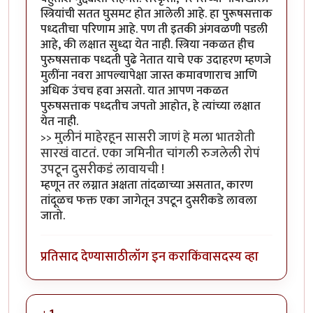
स्त्रियांची सतत घुसमट होत आलेली आहे. हा पुरूषसत्ताक
पध्दतीचा परिणाम आहे. पण ती इतकी अंगवळणी पडली
आहे, की लक्षात सुध्दा येत नाही. स्त्रिया नकळत हीच
पुरुषसत्ताक पध्दती पुढे नेतात याचे एक उदाहरण म्हणजे
मुलींना नवरा आपल्यापेक्षा जास्त कमावणाराच आणि
अधिक उंचच हवा असतो. यात आपण नकळत
पुरुषसत्ताक पध्दतीच जपतो आहोत, हे त्यांच्या लक्षात
येत नाही.
मुलीनं माहेरहून सासरी जाणं हे मला भातशेती
>>
सारखं वाटतं. एका जमिनीत चांगली रुजलेली रोपं
उपटून दुसरीकडं लावायची !
म्हणून तर लग्नात अक्षता तांदळाच्या असतात, कारण
तांदूळच फक्त एका जागेतून उपटून दुसरीकडे लावला
जातो.
प्रतिसाद देण्यासाठी
लॉग इन करा
किंवा
सदस्य व्हा