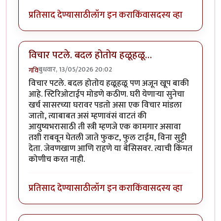
प्रतिसाद देण्यासाठी
लॉग इन करा
किंवा
सदस्य व्हा
विचार पटले. बदल होतोय हळूहळू…
बुधवार, 13/05/2026 20:02
गवि
विचार पटले. बदल होतोय हळूहळू पण अजून खूप बाकी
आहे. स्टिरिओटाईप मोडणे कठीण. घरी येणाऱ्या सुनेचा
खर्च सासरच्या घरावर पडतो असा एक विचार मांडला
जातो, त्याबाबत असं म्हणावंसं वाटतं की
आयुष्यभरासाठी ती स्त्री म्हणजे एक कामगार असावा
तशी राबवून घेतली जाते फुकट, फुल टाईम, विना सुट्टी
देता. जेवणखाण आणि राहणे या बेसिसवर. त्याची किंमत
कोणीच करत नाही.
प्रतिसाद देण्यासाठी
लॉग इन करा
किंवा
सदस्य व्हा