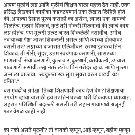
आपण मुलांचं लग्न आणि मुलीचं शिक्षण याला महत्त्व देत नाही. एका
प्रसिद्ध लेखकानं काहीशा कडवटपणानं एका लेखात लिहिले होते
की,'आपल्या देशात पुरुष कसाही का असेना, त्याला एक बायको
मिळतेच.'मुलानं शिकावं, कुठं तरी नोकरी मिळवावी की त्याचं काय
लग्न होतंच. पण मुलगी उलट जास्त शिकलेली नसावीच. उगीच
नवऱ्याच्या पेक्षा जास्त शिकलेली असेल आणि त्याच्या डोक्यावर
बसली तर? लग्नाच्या बाजारात एलिजीबल ठरण्याइतकंच तिनं
शिकावं. ती गोरी, सुंदर, उत्तम स्वयंपाक करणारी, सासरच्या
माणसांची सेवा करणारी, कुलाचार, कुलधर्म, व्रतवैकल्ये, उपवास
पाळणारी असावी. लग्नानंतर लगेच तिनं गरोदर व्हावं. आणि मुलगा
जन्माला घालावा. "स्वकुलतारक सुता,सुवरा वरुन वाढवी वंश
वनिता."
बस एवढीच अपेक्षा. तिच्या शिक्षणाशी काय देणं घेणं? शिक्षणाचा
उपयोग व्हावा यासाठी हवं तर तिनं घरच्या घरी शिकवण्या घ्याव्यात.
शहरात परिस्थिती बदलली असली तरी लहान गावांमध्ये अजूनही
फार वेगळं काही नाही.
का नको असते मुलगी? ती बायको म्हणून, आई म्हणून, बहीण म्हणून