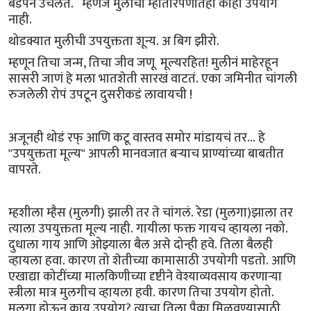
बेडपॅन उचलते. म्हणजे मुलीचा म्हातारपणातही काही उपयोग
नाही.
थोडक्यात मुलीची उपयुक्तता शून्य. अ बिग झीरो.
म्हणून तिचा जन्म, तिचा जीव जणू मूल्यरहित! मुलीनं माहेरहून
सासरी जाणं हे मला भातशेती सारखं वाटतं. एका जमिनीत चांगली
रुजलेली रोपं उपटून दुसरीकडं लावायची !
अजूनही थोडं रफ् आणि कटू वास्तव समोर मांडायचं तर... हे
"उपयुक्तता मूल्य" आपली मानवजात बऱ्याच प्राण्यांच्या बाबतीत
वापरते.
म्हशीला म्हैस (मुलगी) झाली तर ते चांगलं. रेडा (मुलगा)झाला तर
त्याला उपयुक्तता मूल्य नाही. गायीला फक्त गायच व्हायला नको.
दुधाला गाय आणि ओझ्याला बैल असे दोन्ही हवे. तिला बैलही
व्हायला हवा. कारण तो शेतीच्या कामासाठी उपयोगी पडतो. आणि
एखाद्या कोटींच्या मालकिणीच्या दृष्टीने वेश्याव्यवसाय करणाऱ्या
स्त्रीला मात्र मुलगीच व्हायला हवी. कारण तिचा उपयोग होतो.
मुलगा होऊन काय उपयोग? त्याचा तिला पैका मिळवण्यासाठी