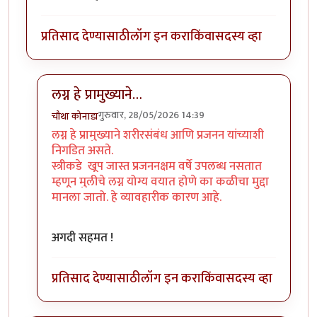
प्रतिसाद देण्यासाठी
लॉग इन करा
किंवा
सदस्य व्हा
लग्न हे प्रामुख्याने…
गुरुवार, 28/05/2026 14:39
चौथा कोनाडा
In reply to
ग्न करणाऱ्या स्त्री/पुरुष…
by
अप्पा जोगळेकर
लग्न हे प्रामुख्याने शरीरसंबंध आणि प्रजनन यांच्याशी
निगडित असते.
स्त्रीकडे खूप जास्त प्रजननक्षम वर्षे उपलब्ध नसतात
म्हणून मुलीचे लग्न योग्य वयात होणे का कळीचा मुद्दा
मानला जातो. हे व्यावहारीक कारण आहे.
अगदी सहमत !
प्रतिसाद देण्यासाठी
लॉग इन करा
किंवा
सदस्य व्हा