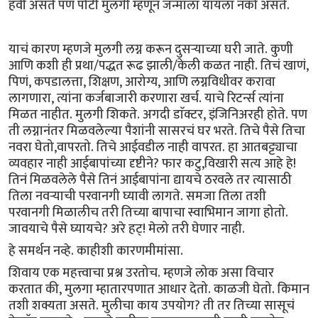
हवी असते पण पोटी मुलगी म्हणून जन्माला यायला नको असते.
याचं कारण म्हणजे मुलगी लग्न करून दुसऱ्याच्या घरी जाते. कुणी
आणि कशी ही प्रथा/पद्धत रूढ झाली/केली कळत नाही. तिचं खाणं,
पिणं, कपडालत्ता, शिक्षण, आरोग्य, आणि लग्नविधीवर करावा
लागणारा, त्यांना कर्जबाजारी करणारा खर्च. याचे रिटर्न्स त्यांना
मिळत नाहीत. मुलगी शिकते. अगदी डाॅक्टर, इंजिनिअरही होते. पण
ती लग्नानंतर मिळवलेल्या पैशांनी सासरचं घर भरते. तिचे पैसे तिचा
नवरा घेतो,वापरतो. तिचे आईवडील नाही वापरत. हा आतबट्ट्याचा
व्यवहार नाही आईबापांच्या दृष्टीने? फार कटु,विखारी सत्य आहे हे!
तिनं मिळवलेले पैसे तिनं आईबापांना द्यायचे ठरवले तर त्यासाठी
तिला नवऱ्याची परवानगी घ्यावी लागते. समजा तिला तशी
परवानगी मिळालीच तरी तिच्या बापाचा स्वाभिमान जागा होतो.
जावयाचे पैसे घ्यायचे? अरे हट्! मेलो तरी घेणार नाही.
हे समर्थन नव्हे. काहीशी कारणमीमांसा.
शिवाय एक महत्त्वाचा प्रश्न उरतोच. म्हणजे लोक असा विचार
करतात की, मुलगा म्हातारपणात आधार देतो. काळजी घेतो. किमान
तशी शक्यता असते. मुलीचा काय उपयोग? ती तर तिच्या सासूचं