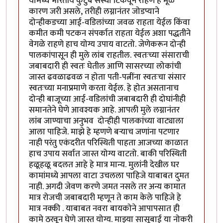
यामध्ये भारतीय कुटुंब संस्था टिकवून राहणे हे मूळ
कारण जरी असले, तरीही लग्नानंतर जोडप्याने
दोन्हीकडच्या आई-वडिलांच्या जवळ राहता येईल किंवा
कमीत कमी पटकन संपर्कात राहता येईल अशा पद्धतीने
वेगळे राहणे हाच योग्य उपाय वाटतो. जेणेकरून दोन्ही
पालकांपासून ही मुले लांब राहतील. स्वतःच्या संसाराची
जबाबदारी ही स्वतः घेतील आणि सासरच्या लोकांची
जास्त ढवळाढवळ न होता पती-पत्नींना स्वतःचा संसार
स्वतःच्या मनाप्रमाणे करता येईल. हे होत असतानाच
दोन्ही बाजूच्या आई-वडिलांची जबाबदारी ही दोघांनीही
समानतेने घेणे आवश्यक आहे. आपली मुले लग्नानंतर
लांब जाण्याचा अनुभव दोन्हीही पालकांच्या वाट्याला
आला पाहिजे. माझे हे म्हणणे बऱ्याच जणांना पटणार
नाही परंतु एकंदरीत परिस्थिती पाहता आजच्या काळात
हाच उपाय सर्वात जास्त योग्य वाटतो. बाकी परिस्थिती
हळूहळू बदलत आहे हे मात्र मान्य. मुलांनी देखील घर
कामांमध्ये आपला वाटा उचलला पाहिजे याबाबत दुमत
नाही. अगदी जेवण करणे जमत नसले तर अन्य कामात
मात्र रोजची जबाबदारी म्हणून ते काम केले पाहिजे हे
मात्र नक्की . याबाबत नवरा बायकोने आपापसात ही
कामे ठरवून घेणे जास्त योग्य. माझ्या सासूबाई या नोकरी