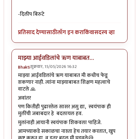
-दिलीप बिरुटे
प्रतिसाद देण्यासाठी
लॉग इन करा
किंवा
सदस्य व्हा
माझ्या आईवडिलांचे ऋण याबाबत…
शुक्रवार, 15/05/2026 16:32
Bhakti
माझ्या आईवडिलांचे ऋण याबाबत मी कधीच फेडू
शकणार नाही. त्यांना माझ्याबाबत शिक्षण महत्वाचे
वाटले 🙏
अवांतर
पण कितीही पुढारलेल सासर असु द्या, स्वयंपाक ही
मुलींची जबाबदार हे बदलायल हव.
मुलांनाही आयानी स्वयंपाक शिकवला पाहिजे.
आमच्याकडे सकाळचा नाश्ता हेच तयार करतात, खुप
कष्ट करून हा व इतर बदल मी घडवले😅