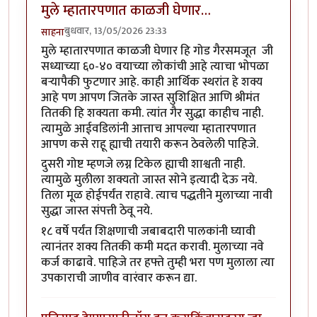
मुले म्हातारपणात काळजी घेणार…
बुधवार, 13/05/2026 23:33
साहना
मुले म्हातारपणात काळजी घेणार हि गोड गैरसमजूत जी
सध्याच्या ६०-४० वयाच्या लोकांची आहे त्याचा भोपळा
बऱ्यापैकी फुटणार आहे. काही आर्थिक स्थरांत हे शक्य
आहे पण आपण जितके जास्त सुशिक्षित आणि श्रीमंत
तितकी हि शक्यता कमी. त्यांत गैर सुद्धा काहीच नाही.
त्यामुळे आईवडिलांनी आत्ताच आपल्या म्हातारपणात
आपण कसे राहू ह्याची तयारी करून ठेवलेली पाहिजे.
दुसरी गोष्ट म्हणजे लग्न टिकेल ह्याची शाश्वती नाही.
त्यामुळे मुलीला शक्यतो जास्त सोने इत्यादी देऊ नये.
तिला मूळ होईपर्यंत राहावे. त्याच पद्धतीने मुलाच्या नावी
सुद्धा जास्त संपत्ती ठेवू नये.
१८ वर्षे पर्यंत शिक्षणाची जबाबदारी पालकांनी घ्यावी
त्यानंतर शक्य तितकी कमी मदत करावी. मुलाच्या नवे
कर्ज काढावे. पाहिजे तर हफ्ते तुम्ही भरा पण मुलाला त्या
उपकाराची जाणीव वारंवार करून द्या.