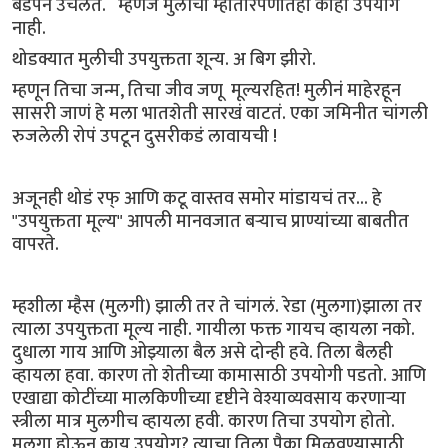
बेडपॅन उचलते. म्हणजे मुलीचा म्हातारपणातही काही उपयोग
नाही.
थोडक्यात मुलीची उपयुक्तता शून्य. अ बिग झीरो.
म्हणून तिचा जन्म, तिचा जीव जणू मूल्यरहित! मुलीनं माहेरहून
सासरी जाणं हे मला भातशेती सारखं वाटतं. एका जमिनीत चांगली
रुजलेली रोपं उपटून दुसरीकडं लावायची !
अजूनही थोडं रफ् आणि कटू वास्तव समोर मांडायचं तर... हे
"उपयुक्तता मूल्य" आपली मानवजात बऱ्याच प्राण्यांच्या बाबतीत
वापरते.
म्हशीला म्हैस (मुलगी) झाली तर ते चांगलं. रेडा (मुलगा)झाला तर
त्याला उपयुक्तता मूल्य नाही. गायीला फक्त गायच व्हायला नको.
दुधाला गाय आणि ओझ्याला बैल असे दोन्ही हवे. तिला बैलही
व्हायला हवा. कारण तो शेतीच्या कामासाठी उपयोगी पडतो. आणि
एखाद्या कोटींच्या मालकिणीच्या दृष्टीने वेश्याव्यवसाय करणाऱ्या
स्त्रीला मात्र मुलगीच व्हायला हवी. कारण तिचा उपयोग होतो.
मुलगा होऊन काय उपयोग? त्याचा तिला पैका मिळवण्यासाठी