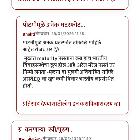
पोटगीमुळे अनेक घटस्फोट…
मंगळवार, 26/05/2026 11:58
Bhakti
In reply to
लग्न संस्थेला पर्याय पेक्षा …
by
सुबोध खरे
पोटगीमुळे अनेक घटस्फोट टांगलेले पाहिले
आहेत.रोजच मर 🙄
मुळात maturity नसताना लग्न हाच भारतीय
विवाहसंस्थेचा लुप होल आहे. अरेंज मॅरेज नसतं तर
निम्मी जनता -मुलगा वा मुलगी अविवाहित राहिले
असतें.EQ चा खुप कमी विचार भारतीय लग्नसंस्थेत
होतो.
प्रतिसाद देण्यासाठी
लॉग इन करा
किंवा
सदस्य व्हा
ग्न करणाऱ्या स्त्री/पुरुष…
मंगळवार, 26/05/2026 11:19
अप्पा जोगळेकर