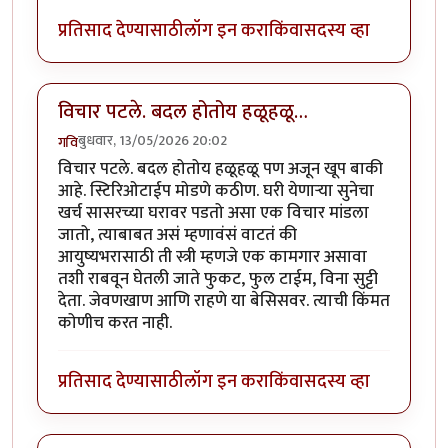
प्रतिसाद देण्यासाठी
लॉग इन करा
किंवा
सदस्य व्हा
विचार पटले. बदल होतोय हळूहळू…
बुधवार, 13/05/2026 20:02
गवि
विचार पटले. बदल होतोय हळूहळू पण अजून खूप बाकी
आहे. स्टिरिओटाईप मोडणे कठीण. घरी येणाऱ्या सुनेचा
खर्च सासरच्या घरावर पडतो असा एक विचार मांडला
जातो, त्याबाबत असं म्हणावंसं वाटतं की
आयुष्यभरासाठी ती स्त्री म्हणजे एक कामगार असावा
तशी राबवून घेतली जाते फुकट, फुल टाईम, विना सुट्टी
देता. जेवणखाण आणि राहणे या बेसिसवर. त्याची किंमत
कोणीच करत नाही.
प्रतिसाद देण्यासाठी
लॉग इन करा
किंवा
सदस्य व्हा