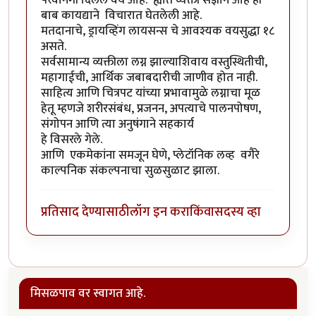
परवानगी दिलेले वय आहे. ह्यात व्यक्ती सज्ञान आहे ही
बाब कायद्याने विचारात घेतलेली आहे.
मतदानाचे, ड्रायव्हिंग लायसन्स चे आवश्यक वयसुद्धा १८
असते.
सर्वसामान्य व्यक्तीला लग्न झाल्याशिवाय वस्तुस्थितीची,
महागाईची, आर्थिक जबाबदारीची जाणीव होत नाही.
साहित्य आणि चित्रपट यांच्या प्रभावामुळे लग्नाचा मूळ
हेतू म्हणजे शरीरसंबंध, प्रजनन, अपत्याचे पालनपोषण,
संगोपन आणि त्या अनुषंगाने सहकार्य
हे विसरले गेले.
आणि एकमेकांना समजून घेणे, प्लेटॉनिक लव्ह वगैरे
काल्पनिक संकल्पनाचा सुळसुळाट झाला.
प्रतिसाद देण्यासाठी
लॉग इन करा
किंवा
सदस्य व्हा
मिसळपाव वर स्वागत आहे.