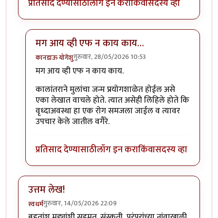
प्रतिसाद देण्यासाठी
लॉग इन करा
किंवा
सदस्य व्हा
मग आय व्ही एफ न काय काय…
गुरुवार, 28/05/2026 10:53
कानडाऊ योगेशु
In reply to
विचारात टाकणारा लेख
by
राजेंद्र मेहेंदळे
मग आय व्ही एफ न काय काय.
कालांतराने मुलांचा जन्म प्रयोगशाळेत होईल असे
एका लेखात वाचले होते. त्यात असेही लिहिले होते कि
वृध्दाअवस्था हा एक रोग समजला जाईल व त्यावर
उपचार केले जातील वगैरे.
प्रतिसाद देण्यासाठी
लॉग इन करा
किंवा
सदस्य व्हा
उत्तम लेख!
गुरुवार, 14/05/2026 22:09
स्वधर्म
बहुतांश मुद्द्यांशी सहमत. संस्कृती, परंपरांच्या नांवाखाली