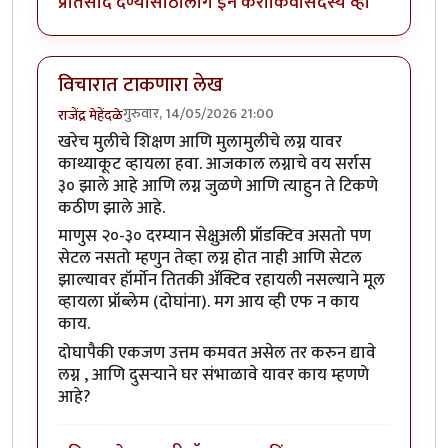
प्रतिसाद देण्यासाठी
लॉग इन करा
किंवा
सदस्य व्हा
विचारात टाकणारा लेख
गुरुवार, 14/05/2026 21:00
राजेंद्र मेहेंदळे
खरेच मुलीचे शिक्षण आणि मुलामुलीचे लग्न यावर
काथ्याकूट व्हायला हवा. आजकाल लग्नाचे वय सर्रास
३० झाले आहे आणि लग्न जुळणे आणि त्याहुन ते टिकणे
कठीण झाले आहे.
माणुस २०-३० दरम्यान सेक्षुअली प्रॉडक्टिव असतो पण
सेटल नसतो म्हणुन तेव्हा लग्न होत नाही आणि सेटल
झाल्यावर हॉर्मोन तितकी ॲक्टिव रहायली नसल्याने मूल
व्हायला प्रॉब्लेम (दोघांना). मग आय व्ही एफ न काय
काय.
दोघापैकी एकजण उत्तम कमवत असेल तर करुन द्यावे
लग्न , आणि दुसऱ्याने घर संभाळावे यावर काय म्हणणे
आहे?