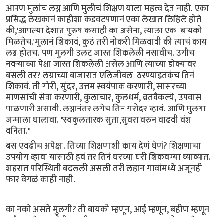
आपण मुलांचं लग्न आणि मुलीचं शिक्षण याला महत्त्व देत नाही. एका
प्रसिद्ध लेखकानं काहीशा कडवटपणानं एका लेखात लिहिले होते
की,'आपल्या देशात पुरुष कसाही का असेना, त्याला एक बायको
मिळतेच.'मुलानं शिकावं, कुठं तरी नोकरी मिळवावी की त्याचं काय
लग्न होतंच. पण मुलगी उलट जास्त शिकलेली नसावीच. उगीच
नवऱ्याच्या पेक्षा जास्त शिकलेली असेल आणि त्याच्या डोक्यावर
बसली तर? लग्नाच्या बाजारात एलिजीबल ठरण्याइतकंच तिनं
शिकावं. ती गोरी, सुंदर, उत्तम स्वयंपाक करणारी, सासरच्या
माणसांची सेवा करणारी, कुलाचार, कुलधर्म, व्रतवैकल्ये, उपवास
पाळणारी असावी. लग्नानंतर लगेच तिनं गरोदर व्हावं. आणि मुलगा
जन्माला घालावा. "स्वकुलतारक सुता,सुवरा वरुन वाढवी वंश
वनिता."
बस एवढीच अपेक्षा. तिच्या शिक्षणाशी काय देणं घेणं? शिक्षणाचा
उपयोग व्हावा यासाठी हवं तर तिनं घरच्या घरी शिकवण्या घ्याव्यात.
शहरात परिस्थिती बदलली असली तरी लहान गावांमध्ये अजूनही
फार वेगळं काही नाही.
का नको असते मुलगी? ती बायको म्हणून, आई म्हणून, बहीण म्हणून