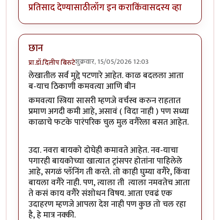
प्रतिसाद देण्यासाठी
लॉग इन करा
किंवा
सदस्य व्हा
छान
शुक्रवार, 15/05/2026 12:03
प्रा.डॉ.दिलीप बिरुटे
लेखातील सर्व मुद्दे पटणारे आहेत. काळ बदलला आता
ब-याच ठिकाणी कमवत्या आणि बीन
कमवत्या स्त्रिया सासरी म्हणजे वर्चस्व करुन राहतात
प्रमाण अगदी कमी आहे, असावं ( विदा नाही ) पण सध्या
काळाचे फटके पारंपरिक चुल मुल वगैरेला बसत आहेत.
उदा. नवरा बायको दोघेही कमावते आहेत. नव-याचा
पगारही बायकोच्या खात्यात ट्रांसपर होतांना पाहिलेले
आहे, सगळं प्लॅनिंग ती करते. तो काही घुम्या वगैरे, किंवा
बायला वगैरे नाही. पण, त्याला ती त्याला नमवतेच आता
ते कसं काय वगैरे संशोधन विषय. आता एवढं एक
उदाहरण म्हणजे आपला देश नाही पण कुछ तो चल रहा
है, हे मात्र नक्की.