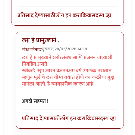
प्रतिसाद देण्यासाठी
लॉग इन करा
किंवा
सदस्य व्हा
लग्न हे प्रामुख्याने…
गुरुवार, 28/05/2026 14:39
चौथा कोनाडा
In reply to
ग्न करणाऱ्या स्त्री/पुरुष…
by
अप्पा जोगळेकर
लग्न हे प्रामुख्याने शरीरसंबंध आणि प्रजनन यांच्याशी
निगडित असते.
स्त्रीकडे खूप जास्त प्रजननक्षम वर्षे उपलब्ध नसतात
म्हणून मुलीचे लग्न योग्य वयात होणे का कळीचा मुद्दा
मानला जातो. हे व्यावहारीक कारण आहे.
अगदी सहमत !
प्रतिसाद देण्यासाठी
लॉग इन करा
किंवा
सदस्य व्हा