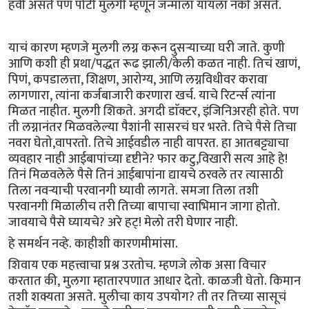
हवी असते पण पोटी मुलगी म्हणून जन्माला यायला नको असते.
याचं कारण म्हणजे मुलगी लग्न करून दुसऱ्याच्या घरी जाते. कुणी
आणि कशी ही प्रथा/पद्धत रूढ झाली/केली कळत नाही. तिचं खाणं,
पिणं, कपडालत्ता, शिक्षण, आरोग्य, आणि लग्नविधीवर करावा
लागणारा, त्यांना कर्जबाजारी करणारा खर्च. याचे रिटर्न्स त्यांना
मिळत नाहीत. मुलगी शिकते. अगदी डाॅक्टर, इंजिनिअरही होते. पण
ती लग्नानंतर मिळवलेल्या पैशांनी सासरचं घर भरते. तिचे पैसे तिचा
नवरा घेतो,वापरतो. तिचे आईवडील नाही वापरत. हा आतबट्ट्याचा
व्यवहार नाही आईबापांच्या दृष्टीने? फार कटु,विखारी सत्य आहे हे!
तिनं मिळवलेले पैसे तिनं आईबापांना द्यायचे ठरवले तर त्यासाठी
तिला नवऱ्याची परवानगी घ्यावी लागते. समजा तिला तशी
परवानगी मिळालीच तरी तिच्या बापाचा स्वाभिमान जागा होतो.
जावयाचे पैसे घ्यायचे? अरे हट्! मेलो तरी घेणार नाही.
हे समर्थन नव्हे. काहीशी कारणमीमांसा.
शिवाय एक महत्त्वाचा प्रश्न उरतोच. म्हणजे लोक असा विचार
करतात की, मुलगा म्हातारपणात आधार देतो. काळजी घेतो. किमान
तशी शक्यता असते. मुलीचा काय उपयोग? ती तर तिच्या सासूचं