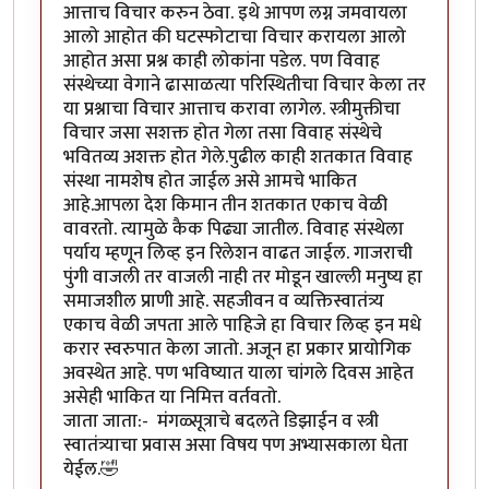
आत्ताच विचार करुन ठेवा. इथे आपण लग्न जमवायला
आलो आहोत की घटस्फोटाचा विचार करायला आलो
आहोत असा प्रश्न काही लोकांना पडेल. पण विवाह
संस्थेच्या वेगाने ढासाळत्या परिस्थितीचा विचार केला तर
या प्रश्नाचा विचार आत्ताच करावा लागेल. स्त्रीमुक्तीचा
विचार जसा सशक्त होत गेला तसा विवाह संस्थेचे
भवितव्य अशक्त होत गेले.पुढील काही शतकात विवाह
संस्था नामशेष होत जाईल असे आमचे भाकित
आहे.आपला देश किमान तीन शतकात एकाच वेळी
वावरतो. त्यामुळे कैक पिढ्या जातील. विवाह संस्थेला
पर्याय म्हणून लिव्ह इन रिलेशन वाढत जाईल. गाजराची
पुंगी वाजली तर वाजली नाही तर मोडून खाल्ली मनुष्य हा
समाजशील प्राणी आहे. सहजीवन व व्यक्तिस्वातंत्र्य
एकाच वेळी जपता आले पाहिजे हा विचार लिव्ह इन मधे
करार स्वरुपात केला जातो. अजून हा प्रकार प्रायोगिक
अवस्थेत आहे. पण भविष्यात याला चांगले दिवस आहेत
असेही भाकित या निमित्त वर्तवतो.
जाता जाता:- मंगळ्सूत्राचे बदलते डिझाईन व स्त्री
स्वातंत्र्याचा प्रवास असा विषय पण अभ्यासकाला घेता
येईल.🤣