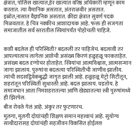
क्षेत्रात, पोलिस खात्यात,हेर खात्यात वरिष्ठ अधिकारी म्हणून काम
करतात. त्या वैमानिक असतात, अंतराळवीर असतात.
इस्रोत,नासात वैज्ञानिक असतात. क्रीडा क्षेत्रात सुवर्ण पदकं
मिळवतात. हे चित्र नक्कीच आशादायक आहे. फक्त ही सजगता
समाजातील सर्व स्तरातील स्त्रियांपर्यंत पोहोचली पाहिजे.
कशी बदलेल ही परिस्थिती? बदलली तर पाहिजेच. बदलावी तर
आपल्यालाच लागेल! आशेची असंख्य किरणं हळुहळू फाकताहेत.
असंख्य बदल दृग्गोचर होताहेत. स्त्रियांचा आत्मविश्वास, आत्मसन्मान
जागा झालाय. पुरुषांना बदलत्या परिस्थितीची जाणीव झालीय.
त्यांची सदसद्विवेकबुद्धी जागृत झाली आहे. हळुहळू मेट्रो सिटीतून,
शहरांतून परिस्थिती सुधारली आहे. बदल झालाय. घडतोय. हे
समाजभान आता निमशहरातल्या आणि खेड्यातल्या स्त्री पुरुषांमध्ये
ही झिरपेल.
बीज रोवले गेलं आहे. अंकुर तर फुटणारच.
मुलगा, मुलगी दोघांचंही शिक्षण समान महत्त्वाचं आहे. सुयोग्य
साथीदारासह दोघांचंही सहजीवन विकसित होईल!!!