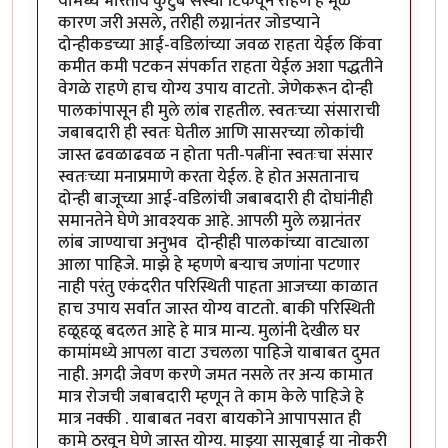
यामध्ये भारतीय कुटुंब संस्था टिकवून राहणे हे मूळ
कारण जरी असले, तरीही लग्नानंतर जोडप्याने
दोन्हीकडच्या आई-वडिलांच्या जवळ राहता येईल किंवा
कमीत कमी पटकन संपर्कात राहता येईल अशा पद्धतीने
वेगळे राहणे हाच योग्य उपाय वाटतो. जेणेकरून दोन्ही
पालकांपासून ही मुले लांब राहतील. स्वतःच्या संसाराची
जबाबदारी ही स्वतः घेतील आणि सासरच्या लोकांची
जास्त ढवळाढवळ न होता पती-पत्नींना स्वतःचा संसार
स्वतःच्या मनाप्रमाणे करता येईल. हे होत असतानाच
दोन्ही बाजूच्या आई-वडिलांची जबाबदारी ही दोघांनीही
समानतेने घेणे आवश्यक आहे. आपली मुले लग्नानंतर
लांब जाण्याचा अनुभव दोन्हीही पालकांच्या वाट्याला
आला पाहिजे. माझे हे म्हणणे बऱ्याच जणांना पटणार
नाही परंतु एकंदरीत परिस्थिती पाहता आजच्या काळात
हाच उपाय सर्वात जास्त योग्य वाटतो. बाकी परिस्थिती
हळूहळू बदलत आहे हे मात्र मान्य. मुलांनी देखील घर
कामांमध्ये आपला वाटा उचलला पाहिजे याबाबत दुमत
नाही. अगदी जेवण करणे जमत नसले तर अन्य कामात
मात्र रोजची जबाबदारी म्हणून ते काम केले पाहिजे हे
मात्र नक्की . याबाबत नवरा बायकोने आपापसात ही
कामे ठरवून घेणे जास्त योग्य. माझ्या सासूबाई या नोकरी