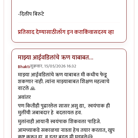
-दिलीप बिरुटे
प्रतिसाद देण्यासाठी
लॉग इन करा
किंवा
सदस्य व्हा
माझ्या आईवडिलांचे ऋण याबाबत…
शुक्रवार, 15/05/2026 16:32
Bhakti
माझ्या आईवडिलांचे ऋण याबाबत मी कधीच फेडू
शकणार नाही. त्यांना माझ्याबाबत शिक्षण महत्वाचे
वाटले 🙏
अवांतर
पण कितीही पुढारलेल सासर असु द्या, स्वयंपाक ही
मुलींची जबाबदार हे बदलायल हव.
मुलांनाही आयानी स्वयंपाक शिकवला पाहिजे.
आमच्याकडे सकाळचा नाश्ता हेच तयार करतात, खुप
कष्ट करून हा व इतर बदल मी घडवले😅