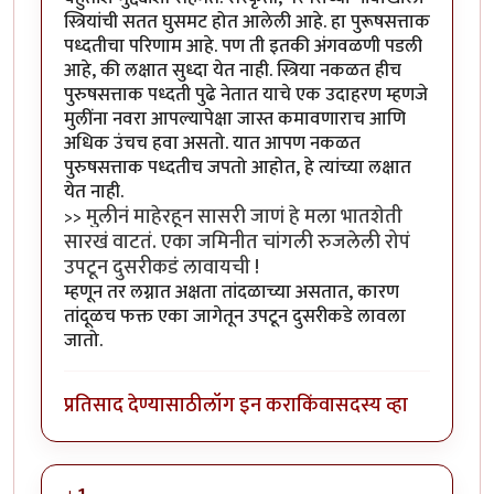
स्त्रियांची सतत घुसमट होत आलेली आहे. हा पुरूषसत्ताक
पध्दतीचा परिणाम आहे. पण ती इतकी अंगवळणी पडली
आहे, की लक्षात सुध्दा येत नाही. स्त्रिया नकळत हीच
पुरुषसत्ताक पध्दती पुढे नेतात याचे एक उदाहरण म्हणजे
मुलींना नवरा आपल्यापेक्षा जास्त कमावणाराच आणि
अधिक उंचच हवा असतो. यात आपण नकळत
पुरुषसत्ताक पध्दतीच जपतो आहोत, हे त्यांच्या लक्षात
येत नाही.
मुलीनं माहेरहून सासरी जाणं हे मला भातशेती
>>
सारखं वाटतं. एका जमिनीत चांगली रुजलेली रोपं
उपटून दुसरीकडं लावायची !
म्हणून तर लग्नात अक्षता तांदळाच्या असतात, कारण
तांदूळच फक्त एका जागेतून उपटून दुसरीकडे लावला
जातो.
प्रतिसाद देण्यासाठी
लॉग इन करा
किंवा
सदस्य व्हा