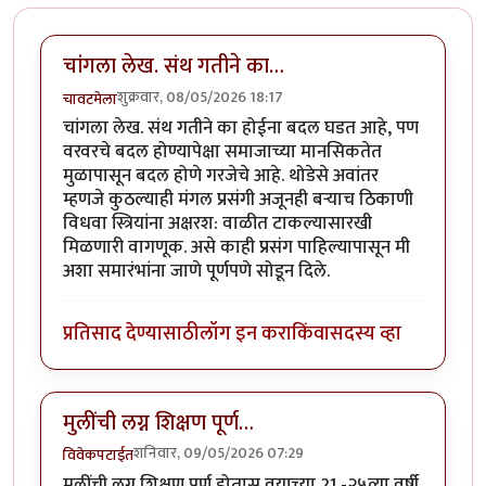
चांगला लेख. संथ गतीने का…
शुक्रवार, 08/05/2026 18:17
चावटमेला
चांगला लेख. संथ गतीने का होईना बदल घडत आहे, पण
वरवरचे बदल होण्यापेक्षा समाजाच्या मानसिकतेत
मुळापासून बदल होणे गरजेचे आहे. थोडेसे अवांतर
म्हणजे कुठल्याही मंगल प्रसंगी अजूनही बऱ्याच ठिकाणी
विधवा स्त्रियांना अक्षरश: वाळीत टाकल्यासारखी
मिळणारी वागणूक. असे काही प्रसंग पाहिल्यापासून मी
अशा समारंभांना जाणे पूर्णपणे सोडून दिले.
प्रतिसाद देण्यासाठी
लॉग इन करा
किंवा
सदस्य व्हा
मुलींची लग्न शिक्षण पूर्ण…
शनिवार, 09/05/2026 07:29
विवेकपटाईत
मुलींची लग्न शिक्षण पूर्ण होतास वयाच्या 21 -२५व्या वर्षी