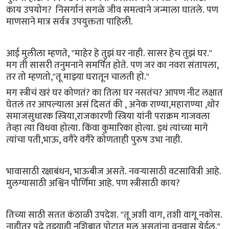
काय उपयोग? निसर्गानं सगळे जीव समत्वाने जन्माला घातले. पण
माणसाने मात्र सर्वत्र उपयुक्तता पाहिली.
आई मुलीला म्हणते, "माहेर हे तुझं घर नाही. सासर हेच तुझं घर."
मग ती सासरी तनुमनाने समर्पित होते. पण जर का नवरा संतापला,
तर तो म्हणतो,"तू माझ्या घरातून चालती हो."
मग स्त्रीचं खरं घर कोणतं? का तिला घर नसतंच? आपण नीट लक्षात
घेतलं तर आपल्याला असं दिसतं की , अनेक राण्या,महाराण्या ,थोर
समाजसुधारक स्त्रिया,राजकारणी स्त्रिया यांनी पराक्रम गाजवला
तेव्हा त्या विधवा होत्या. किंवा कुमारिका होत्या. इथं त्यांच्या मागे
त्यांचा पती,भाऊ, वगैरे वगैरे कोणताही पुरुष उभा नाही.
भावासाठी रक्षाबंधन, भाऊबीज असते. नवऱ्यासाठी वटसावित्री आहे.
मुलग्यासाठी अश्विन पौर्णिमा आहे. पण स्त्रीसाठी काय?
तिच्या साठी सतत कंठाळी उपदेश. "तू अशी वाग, तशी वागू नकोस.
नाहीतर पुढे तुझ्याही नशिबात पोटात मूल असतांना वनवास येईल."