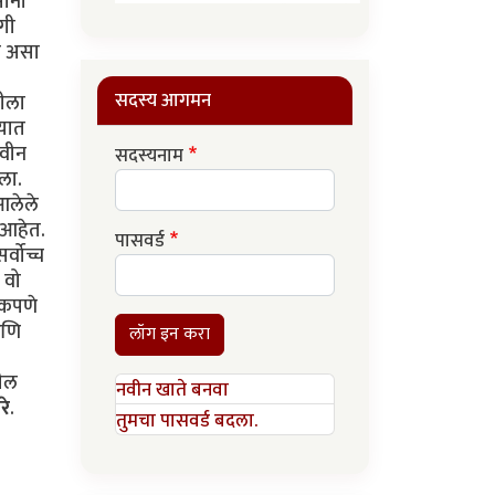
ांनी
णगी
चा असा
सदस्य आगमन
तीला
्यात
नवीन
सदस्यनाम
ला.
आलेले
 आहेत.
पासवर्ड
्वोच्च
 वो
िकपणे
आणि
लॉग इन करा
तील
नवीन खाते बनवा
रे
.
तुमचा पासवर्ड बदला.