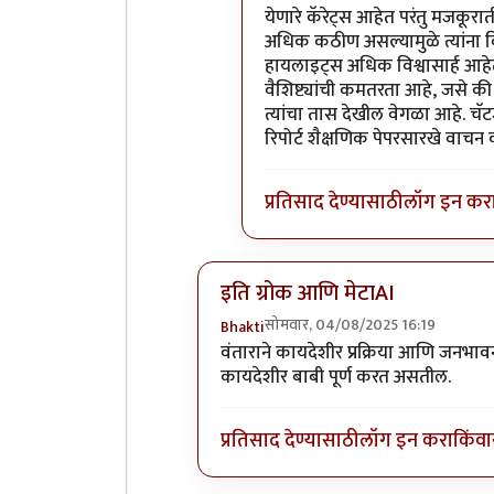
येणारे कॅरेट्स आहेत परंतु मजकूरातील
अधिक कठीण असल्यामुळे त्यांना विश
हायलाइट्स अधिक विश्वासार्ह आहेत
वैशिष्ट्यांची कमतरता आहे, जसे क
त्यांचा तास देखील वेगळा आहे. चॅट
रिपोर्ट शैक्षणिक पेपरसारखे वाच
प्रतिसाद देण्यासाठी
लॉग इन कर
इति ग्रोक आणि मेटाAI
सोमवार, 04/08/2025 16:19
Bhakti
In reply to
मजेशीर प्रयोग
by
प्रसाद गो
वंताराने कायदेशीर प्रक्रिया आणि जनभा
कायदेशीर बाबी पूर्ण करत असतील.
प्रतिसाद देण्यासाठी
लॉग इन करा
किंवा