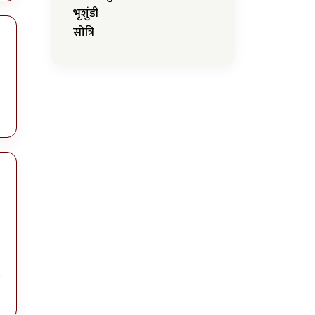
भृशुंडी
सोत्रि