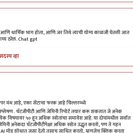
डबोले
िक आणि धार्मिक भाग होता, आणि जर तिथे त्याची योग्य काळजी घेतली जात
ाय्य ठरेल. Chat gpt
सदस्य व्हा
न मठाचा
by
अमरेंद्र बाहुबली
 पर मंथ आहे, एका सेंटाचा फरक आहे चिल्लरम्ध्ये
ले विष्लेषण . चॅटजीपीटी आणि जेमिनी रिपोर्ट तयार करू शकतात जे अनेक
ेक विषयावर ५० हून अधिक स्त्रोतांचा समावेश आहे. या दोघांमधील सर्वात
जेमिनी अनेकदा चॅटजीपीटीपेक्षा अधिक स्त्रोत उद्धृत करतो, पण ते गहन
संदर्भ AI मोड शोधात जसा देतो तसाच साधित करतो, म्हणजेच क्लिक करता