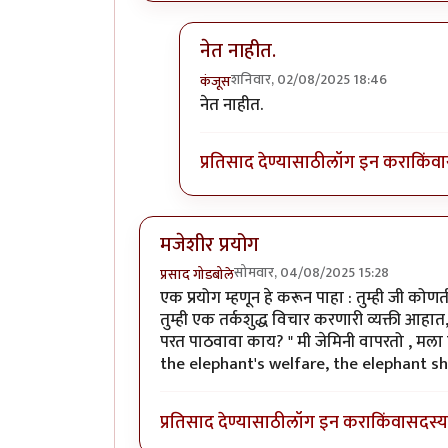
नेत नाहीत.
शनिवार, 02/08/2025 18:46
कंजूस
In reply to
काय ठरलं ?
by
प्रा.डॉ.दिलीप
नेत नाहीत.
प्रतिसाद देण्यासाठी
लॉग इन करा
किंवा
मजेशीर प्रयोग
सोमवार, 04/08/2025 15:28
प्रसाद गोडबोले
एक प्रयोग म्हणून हे करून पाहा : तुम्ही जी कोण
तुम्ही एक तर्कशुद्ध विचार करणारी व्यक्ती आहात,
परत पाठवावा काय? " मी जेमिनी वापरतो , मला
the elephant's welfare, the elephant s
प्रतिसाद देण्यासाठी
लॉग इन करा
किंवा
सदस्य 