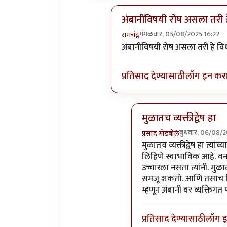
अंबानींविषयी रोष असला तरी 
मंगळवार, 05/08/2025 16:22
रामचंद्र
In reply to
एवढा पैसा असून जे 
अंबानींविषयी रोष असला तरी हे विध
प्रतिसाद देण्यासाठी
लॉग इन कर
मुळातच व्यक्तीद्वेष हा
बुधवार, 06/08/
प्रसाद गोडबोले
In reply to
अंबानींविषयी 
मुळातच व्यक्तीद्वेष हा त्यांच्
लिहिणे स्वाभाविक आहे. वन
उच्चारला नसता त्यांनी. मुळात 
समजू शकतो. आणि तसाच निक
म्हणून अंबानी वर व्यक्तिगत
प्रतिसाद देण्यासाठी
लॉग 