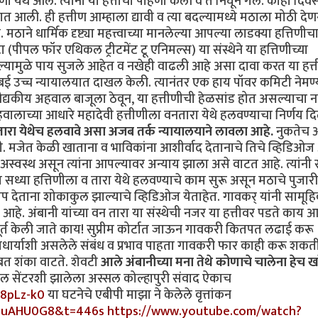
ेथें आले. त्यांनी या हत्तीची पाहणी केली व ते निघून गेले. काही दिवस
त आली. ही हत्तीण आम्हाला द्यावी व त्या बदल्यामध्ये मठाला मोठी दे
ने धार्मिक दृष्ट्या महत्त्वाच्या मानलेल्या आपल्या लाडक्या हत्ति‍णी
 (पीपल फॉर एथिकल ट्रीटमेंट टू एनिमल्स) या संस्थेने या हत्तिणीच्या
ल्यामुळे पाय सुजले आहेत व नखेही वाढली आहे असा दावा करत या हत्
बई उच्च न्यायालयात दाखल केली. त्यानंतर एक हाय पॉवर कमिटी नेमण
ैद्यकीय अहवाल बाजूला ठेवून, या हत्तीणीची हेळसांड होत असल्याचा 
हवालाच्या आधारे महादेवी हत्तीणीला वनतारा येथे हलवण्याचा निर्णय दि
नतारा येथेच हलवावे असा अजब तर्क न्यायालयाने लावला आहे.
नुकतेच 
. मजेत केळी खाताना व भाविकांना आशीर्वाद देतानाचे तिचे व्हिडिओज
अस्वस्थ असून त्यांना आपल्यावर अन्याय झाला असे वाटत आहे. त्यांनी सर
ध्या हत्तिणीला व तारा येथे हलवण्याचे काम सुरू असून मठाचे पुजारी
प देताना शोकाकुल झाल्याचे व्हिडिओज येताहेत. गावकर् यांनी सामूह
हे. अंबानी यांच्या वन तारा या संस्थेची नजर या हत्तीवर पडते काय 
ुपूर्त केली जाते काय! सुप्रीम कोर्टात जाऊन गावकरी कितपत लढाई करू
ाधार्याशी असलेले संबंध व प्रभाव पाहता गावकरी फार काही करू शक
त शंका वाटते. शेवटी
आले अंबानीच्या मना तेथे कोणाचे चालेना हेच ख
ॉल सेंटरशी झालेला अस्सल कोल्हापुरी संवाद ऐकाच
8pLz-k0
या घटनेचे एबीपी माझा ने केलेले वृत्तांकन
u7uAHU0G8&t=446s
https://www.youtube.com/watch?