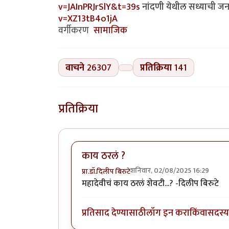
v=JAInPRJrSlY&t=39s
नांदणी येथील सध्याची जन
v=XZ13tB4o1jA
वर्गीकरण
सामाजिक
वाचने
26307
प्रतिक्रिया
141
प्रतिक्रिया
काय ठरलं ?
शनिवार, 02/08/2025 16:29
प्रा.डॉ.दिलीप बिरुटे
महादेवीचं काय ठरलं शेवटी...? -दिलीप बिरुटे
प्रतिसाद देण्यासाठी
लॉग इन करा
किंवा
सदस्य 