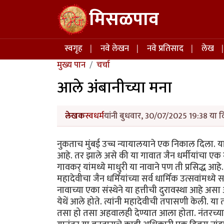
Skip to main content
मिसळपाव
Main navigation
स्वगृह
नवे लेखन
नवे प्रतिसाद
लेख
मुख्य पान
चर्चा
आले अंबानीच्या मना
लेखक
स्वधर्म
यांनी बुधवार, 30/07/2025 19:38 या द
नुकताच मुंबई उच्च न्यायालयाने एक निकाल दिला. य
आहे. तर झाले असे की या गावात जैन धर्मीयांचा एक म
गावकर् यांमध्ये माधुरी या नावाने पण ती प्रसिद्ध आहे. ज
महादेवीचा जैन धर्मियांच्या सर्व धार्मिक उत्सवांम
नावाच्या एका संस्थेने या हत्तीची दुरावस्था आहे अस
येथें आले होते. त्यांनी महादेवीची तपासणी केली.
तसा हो तसा अहवालही देण्यात आला होता. नंतरच्या