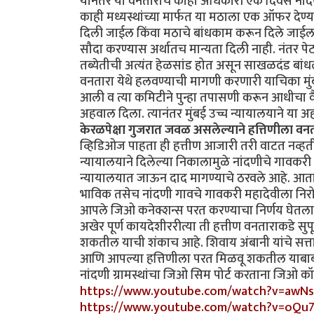
यानंतर या वनताराचे काही अधिकारी एक दिवस नांदणी य
काही मध्यस्थांच्या मार्फत या मठाला एक ऑफर देण्या
दिली जाईल किंवा मठाचे बांधकाम करून दिले जाईल. मठा
सौदा करण्यास अर्थातच मान्यता दिली नाही. नंतर पेटा
तब्येतीची अत्यंत हेळसांड होत असून साखळदंड बांध
वनतारा येथे हलवण्याची मागणी करणारी याचिका मुं
आली व त्या कमिटीने पुन्हा तपासणी करून आधीचा व
अहवाल दिला. त्यानंतर मुंबई उच्च न्यायालयाने या अ
केरळपेक्षा गुजरात जवळ असलेल्याने हत्ति‍णीला व
व्हिडिओज पाहता ही हत्तीण आजारी तरी वाटत नव्हती
न्यायालयाने दिलेल्या निकालामुळे नांदणीचे गावकरी 
न्यायालयात जाऊन दाद मागण्याचे ठरवले आहे. आता स
भाविक तसेच नांदणी गावचे गावकरी महादेवीला निरो
आपले जिओ कनेक्शन्स परत करण्याचा निर्णय घेतला आ
अखेर पूर्ण कायदेशीररीत्या ती हत्तीण वनताराकडे स
शकतील याची शंकाच आहे. शिवाय अंबानी यांचे सत्त
आणि आपल्या हत्ति‍णीला परत मिळवू शकतील याबाब
नांदणी ग्रामस्थांचा जिओ सिम पोर्ट करताना जिओ क
https://www.youtube.com/watch?v=awNs
https://www.youtube.com/watch?v=oQ