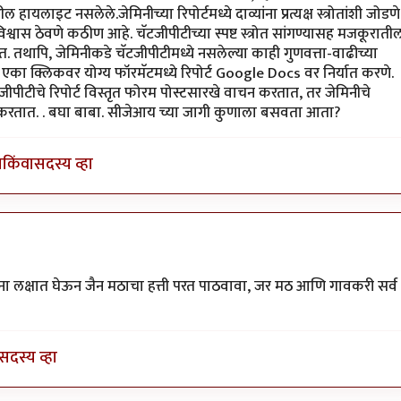
 हायलाइट नसलेले.जेमिनीच्या रिपोर्टमध्ये दाव्यांना प्रत्यक्ष स्त्रोतांशी जोडणे
्वास ठेवणे कठीण आहे. चॅटजीपीटीच्या स्पष्ट स्त्रोत सांगण्यासह मजकूराती
. तथापि, जेमिनीकडे चॅटजीपीटीमध्ये नसलेल्या काही गुणवत्ता-वाढीच्या
ी एका क्लिकवर योग्य फॉरमॅटमध्ये रिपोर्ट Google Docs वर निर्यात करणे.
जीपीटीचे रिपोर्ट विस्तृत फोरम पोस्टसारखे वाचन करतात, तर जेमिनीचे
न करतात. . बघा बाबा. सीजेआय च्या जागी कुणाला बसवता आता?
ा
किंवा
सदस्य व्हा
डबोले
वना लक्षात घेऊन जैन मठाचा हत्ती परत पाठवावा, जर मठ आणि गावकरी सर्व
सदस्य व्हा