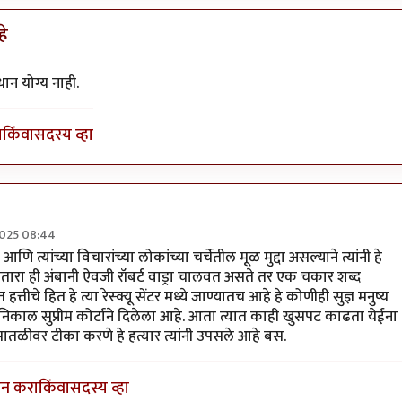
हे
लोक
by
अमरेंद्र बाहुबली
ान योग्य नाही.
ा
किंवा
सदस्य व्हा
2025 08:44
रोष असला तरी हे
by
रामचंद्र
या आणि त्यांच्या विचारांच्या लोकांच्या चर्चेतील मूळ मुद्दा असल्याने त्यांनी हे
तारा ही अंबानी ऐवजी रॉबर्ट वाड्रा चालवत असते तर एक चकार शब्द
हत्तीचे हित हे त्या रेस्क्यू सेंटर मध्ये जाण्यातच आहे हे कोणीही सुज्ञ मनुष्य
ाल सुप्रीम कोर्टाने दिलेला आहे. आता त्यात काही खुसपट काढता येईना
 पातळीवर टीका करणे हे हत्यार त्यांनी उपसले आहे बस.
इन करा
किंवा
सदस्य व्हा