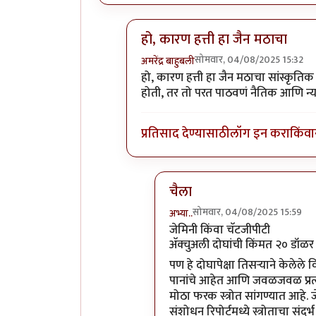
हो, कारण हत्ती हा जैन मठाचा
सोमवार, 04/08/2025 15:32
अमरेंद्र बाहुबली
In reply to
मजेशीर प्रयोग
by
प्रसाद गो
हो, कारण हत्ती हा जैन मठाचा सांस्कृत
होती, तर तो परत पाठवणं नैतिक आणि न्य
प्रतिसाद देण्यासाठी
लॉग इन करा
किंवा
चैला
सोमवार, 04/08/2025 15:59
अभ्या..
In reply to
हो, कारण हत्ती हा जै
जेमिनी किंवा चॅटजीपीटी
अ‍ॅक्चुअली दोघांची किंमत २० डॉळर
पण हे दोघापेक्षा तिसर्‍याने केले
पानांचे आहेत आणि जवळजवळ प्रत्य
मोठा फरक स्त्रोत सांगण्यात आहे. 
संशोधन रिपोर्टमध्ये स्त्रोताचा 