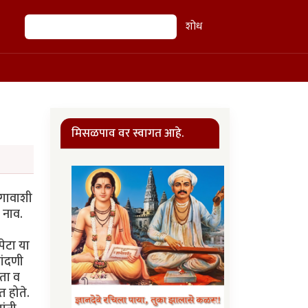
शोध
शोध
मिसळपाव वर स्वागत आहे.
 गावाशी
 नाव.
पेटा या
नांदणी
हता व
 होते.