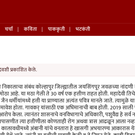
चर्चा
कविता
पाककृती
भटकंती
िवशी प्रकाशित केले.
ा निकालाचा संबंध कोल्हापुर जिल्ह्यातील जयसिंगपूर जवळच्या नांदणी
ोठा आहे. या मठा गेली ते 30 वर्ष एक हत्तीण राहत होती. महादेवी तिचे
ैन धर्मीयांमध्ये हत्ती या प्राण्याला अत्यंत पवित्र मानले जाते. त्यामुळे या
ध्ये समावेश होता. गावकर् यांसाठी एक अभिमानाची बाब होती. 2019 साली 
ा आरोप केला. त्यानंतर शासनाचे वनविभागाचे अधिकारी, पशुवैद्य हे सर्व 
 या तपासणीत त्या हत्तीणीला कोणताही रोग अथवा त्रास आढळून आला नव्
 कालावधीमध्ये अंबानी यांचे वनतारा हे खासगी अभयारण्य आकारास येत