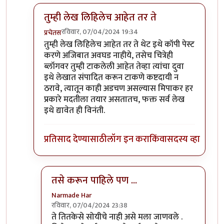
तुम्ही लेख लिहिलेच आहेत तर ते
रविवार, 07/04/2024 19:34
प्रचेतस
In reply to
क्लिकबेटास कारण की ...
by
Narmade Har
तुम्ही लेख लिहिलेच आहेत तर ते थेट इथे कॉपी पेस्ट
करणे अजिबात अवघड नाहीये, तसेच चित्रेही
ब्लॉगवर तुम्ही टाकलेली आहेत तेव्हा त्यांचा दुवा
इथे लेखात संपादित करून टाकणे कष्टदायी न
ठरावे, त्यातून काही अडचण असल्यास मिपाकर हर
प्रकारे मदतीला तयार असतातच, फक्त सर्व लेख
इथे द्यावेत ही विनंती.
प्रतिसाद देण्यासाठी
लॉग इन करा
किंवा
सदस्य व्हा
तसे करून पाहिले पण ...
Narmade Har
रविवार, 07/04/2024 23:38
In reply to
तुम्ही लेख लिहिलेच आहेत तर ते
by
प्रचेतस
ते तितकेसे सोयीचे नाही असे मला जाणवले .