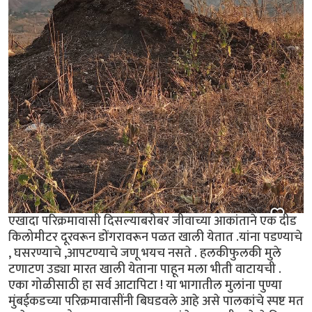
एखादा परिक्रमावासी दिसल्याबरोबर जीवाच्या आकांताने एक दीड
किलोमीटर दूरवरून डोंगरावरून पळत खाली येतात .यांना पडण्याचे
, घसरण्याचे ,आपटण्याचे जणू भयच नसते . हलकीफुलकी मुले
टणाटण उड्या मारत खाली येताना पाहून मला भीती वाटायची .
एका गोळीसाठी हा सर्व आटापिटा ! या भागातील मुलांना पुण्या
मुंबईकडच्या परिक्रमावासींनी बिघडवले आहे असे पालकांचे स्पष्ट मत