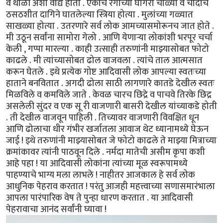
व थाळी अशी वाद्ये होती . एकाच रंगाच्या घागरा चोळ्या व चांदीचे
ठसठशीत दागिने घातलेल्या स्त्रिया होत्या . मुलांच्या गळ्यात
साखळ्या होत्या . उतरणारे सर्व लोक आमच्यासमोरूनच जात होते .
मी उठून सर्वांना सामोरा गेलो . आणि येणाऱ्या लोकांशी भरपूर चर्चा
केली , गप्पा मारल्या . काही उत्साही तरुणांनी माझ्यासोबत फोटो
काढले . मी त्यांच्यासोबत ढोल वाजवला . त्यांचे ताल आत्मसात
करून घेतले . इथे प्रत्येक गोष्ट आदिवासी लोक आपल्या स्वतःच्या
हाताने बनवितात . अगदी ढोला साठी लागणारे कातडे देखील स्वतः
मिळविले व कमविले जाते . केवळ चारच छिद्रे व पाचवे तिरके छिद्र
असलेली सुंदर व एक सू री वाजणारी बासरी देखील यांच्याकडे होती
. ती देखील वाजवून पाहिली . तिच्यावर वाजणारी विवक्षित धून
आणि ढोलाचा धीर गंभीर खर्जातला आवाज थेट ध्यानामध्ये घेऊन
जाई ! इथे तरुणांनी माझ्यासोबत जे फोटो काढले ते माझ्या मित्राच्या
क्रमांकावर त्यांनी पाठवून दिले . नर्मदा मातेची असीम कृपा कशी
आहे पहा ! या आदिवासी लोकांना त्यांच्या मूळ स्वरूपामध्ये
पाहण्याचे भाग्य मला लाभले ! नाहीतर आजकाल हे सर्व लोक
आधुनिक पेहराव करतात ! परंतु आजही महत्त्वाच्या सणासमारंभाला
आपला पारंपारिक वेष ते पुन्हा धारण करतात . या आदिवासी
पेहरावाचा आनंद सर्वांनी घ्यावा !