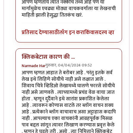
In reply to
दुर्दैवाने हा धागा
by
प्रचेतस
आपण म्हणताय त्यात नक्कीच तथ्य आहे पण या
मार्गामुळेच एवढ्या मोठ्या वाचकवर्गाला या लेखनाची
माहिती झाली हेसुद्धा तितकंच खरं.
प्रतिसाद देण्यासाठी
लॉग इन करा
किंवा
सदस्य व्हा
क्लिकबेटास कारण की ...
गुरुवार, 04/04/2024 09:52
Narmade Har
In reply to
दुर्दैवाने हा धागा
by
प्रचेतस
आपण म्हणत आहात ते बरोबर आहे . परंतु इतके सर्व
लेख इथे लिहिणे सोयीचे नाही असे लक्षात आले .
शिवाय चित्रे व्हिडिओ लेखामध्ये घालणे फारसे सोयीचे
नाही असे जाणवले . त्याच्यामध्ये प्रचंड वेळ वाया जात
होता . म्हणून दुर्दैवाने इथे सारांश प्रकाशित केलेला
आहे . त्यावरून कोणास वाटले तर ब्लॉग वाचन शक्य
आहे . प्रत्येकाने ब्लॉग वाचावाच असा अट्टाहास कदापि
नाही . आपल्याच एका वाचकांनी आग्रहपूर्वक मिसळ
पाव बद्दल सांगून त्यावर लिखाण करण्यास प्रवृत्त केले
. म्हणून हे घडले तरी . असो . त्या निमित्ताने क्लिकबेट