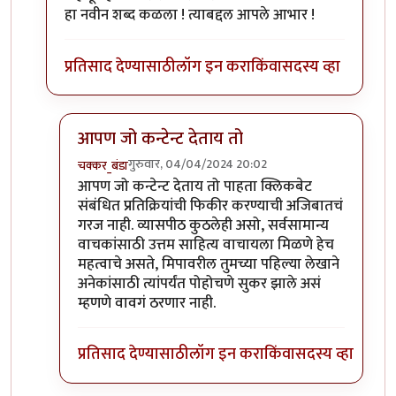
हा नवीन शब्द कळला ! त्याबद्दल आपले आभार !
प्रतिसाद देण्यासाठी
लॉग इन करा
किंवा
सदस्य व्हा
आपण जो कन्टेन्ट देताय तो
गुरुवार, 04/04/2024 20:02
चक्कर_बंडा
In reply to
क्लिकबेटास कारण की ...
by
Narmade Har
आपण जो कन्टेन्ट देताय तो पाहता क्लिकबेट
संबंधित प्रतिक्रियांची फिकीर करण्याची अजिबातचं
गरज नाही. व्यासपीठ कुठलेही असो, सर्वसामान्य
वाचकांसाठी उत्तम साहित्य वाचायला मिळणे हेच
महत्वाचे असते, मिपावरील तुमच्या पहिल्या लेखाने
अनेकांसाठी त्यांपर्यंत पोहोचणे सुकर झाले असं
म्हणणे वावगं ठरणार नाही.
प्रतिसाद देण्यासाठी
लॉग इन करा
किंवा
सदस्य व्हा