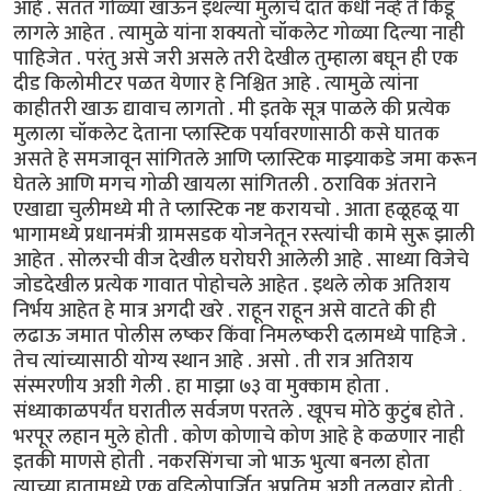
आहे . सतत गोळ्या खाऊन इथल्या मुलांचे दात कधी नव्हे ते किडू
लागले आहेत . त्यामुळे यांना शक्यतो चॉकलेट गोळ्या दिल्या नाही
पाहिजेत . परंतु असे जरी असले तरी देखील तुम्हाला बघून ही एक
दीड किलोमीटर पळत येणार हे निश्चित आहे . त्यामुळे त्यांना
काहीतरी खाऊ द्यावाच लागतो . मी इतके सूत्र पाळले की प्रत्येक
मुलाला चॉकलेट देताना प्लास्टिक पर्यावरणासाठी कसे घातक
असते हे समजावून सांगितले आणि प्लास्टिक माझ्याकडे जमा करून
घेतले आणि मगच गोळी खायला सांगितली . ठराविक अंतराने
एखाद्या चुलीमध्ये मी ते प्लास्टिक नष्ट करायचो . आता हळूहळू या
भागामध्ये प्रधानमंत्री ग्रामसडक योजनेतून रस्त्यांची कामे सुरू झाली
आहेत . सोलरची वीज देखील घरोघरी आलेली आहे . साध्या विजेचे
जोडदेखील प्रत्येक गावात पोहोचले आहेत . इथले लोक अतिशय
निर्भय आहेत हे मात्र अगदी खरे . राहून राहून असे वाटते की ही
लढाऊ जमात पोलीस लष्कर किंवा निमलष्करी दलामध्ये पाहिजे .
तेच त्यांच्यासाठी योग्य स्थान आहे . असो . ती रात्र अतिशय
संस्मरणीय अशी गेली . हा माझा ७३ वा मुक्काम होता .
संध्याकाळपर्यंत घरातील सर्वजण परतले . खूपच मोठे कुटुंब होते .
भरपूर लहान मुले होती . कोण कोणाचे कोण आहे हे कळणार नाही
इतकी माणसे होती . नकरसिंगचा जो भाऊ भुत्या बनला होता
त्याच्या हातामध्ये एक वडिलोपार्जित अप्रतिम अशी तलवार होती .