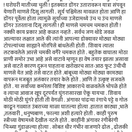
! घरोघरी मातीच्या चुली ! इतक्यात डोंगर उतारावरून यात्रा संपवून
येणारी माणसे दिसू लागली . सूर्य पश्चिमेला मावळत होता आणि हा
डोंगर पूर्वेला होता त्यामुळे सूर्याच्या उजेडामध्ये उंच च उंच माणसे
डोंगर उतरताना दिसू लागली ! ही माणसे चमचम चमकत होती !
नक्की काय प्रकार आहे कळत नव्हते . सर्वच जण थोडे जवळ
आल्यावर लक्षात आले की त्यांनी आपल्या डोक्यावर मोठ्या मोठ्या
टोपल्यांच्या साह्याने मोरपिसे बांधलेली होती . शिवाय त्याला
लटकवलेले आरसे चमकी वगैरे चमकत होते . बहुतेक वाघाला मोठा
प्राणी समोर उभा आहे असे वाटावे म्हणून हा वेष तयार झाला असावा
असे वाटते कारण दुरून पाहताना खरोखरच सात-आठ फूट उंचीची
माणसे येत आहे तसे वाटत होते .बांबूच्या मोठ्या मोठ्या कामठ्या
वापरून मजबूत अलंकार तयार केले होते . आणि ते उत्कृष्ट सजवले
होते . या सर्वांच्या कमरेला विशिष्ट आकाराचे वाळवलेले भोपळे होते
व त्याचा आवाज खूप दूरपर्यंत घुंगरासारखा ऐकू यायचा . शिवाय
मोठी मोठी घुंगरे होती ती वेगळी . अंगावर पांढऱ्या रंगाचे पट्टे व गोल
काढून गळ्यात उंबराच्या माळा घातल्या होत्या .हातात काठ्या ,भाले
,तलवारी , धनुष्यबाण , फाल्या अशी हत्यारे होती . काही पुरुष
स्त्रीच्या वेषामध्ये देखील नटले होते . काहींनी अंगावर रंगीबेरंगी
चिन्ध्या गुंडाळल्या होत्या . सोबत धीर गंभीर वाजणारे ढोल , ढोलकी