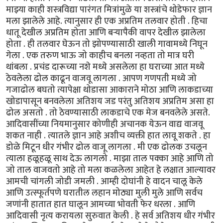
माझ्या काही शस्त्रविद्या पारंगत मित्रांमुळे या शस्त्रांचे थोडेफार ज्ञान
मला झालेले आहे. त्यानुसार ही एक अप्रतिम तलवार होती . हिचा
धातू देखील अप्रतिम होता आणि बऱ्यापैकी वापर देखील झालेला
होता . ही तलवार घेऊन तो झोपण्यासाठी खाली गावामध्ये निघून
गेला . एक तरुण भाऊ जो काहीच बनला नव्हता तो मात्र घरी
थांबला . प्रचंड दारूच्या नशे मध्ये असलेला हा घराच्या आत मध्ये
ठेवलेला ढोल काढून वाजवू लागला . आपण गणपती मध्ये जो
गजाढोल बघतो त्यापेक्षा थोडासा आकाराने मोठा आणि लाकडाच्या
खोडापासून बनवलेला अतिशय जड परंतु अतिशय अप्रतिम असा हा
ढोल असतो . तो ठेवण्यासाठी लाकडाचे एक मेज बनवलेले असते.
आदिवासींच्या नियमानुसार कोणीही अचानक येऊन वाद्य वाजवू
शकत नाही . त्यातले ज्ञान आहे अशीच व्यक्ती हात लावू शकते . हा
डोळे मिटून धीर गंभीर ढोल वाजू लागला . मी एक ढोलक उचलून
त्याला हळूहळू साथ देऊ लागलो . माझा ताल पक्का आहे आणि तो
जो ताल वाजवतो आहे तो मला कळलेला आहेत हे लक्षात आल्यावर
आमची चांगली जोडी जमली . आम्ही दोघांनी हे वादन चालू केले
आणि उत्स्फूर्तपणे घरातील लहान मोठ्या मुली मुले आणि सर्वच
जणांनी हातात हात घालून आमच्या भोवती फेर धरला . आणि
आदिवासी नृत्य करायला सुरुवात केली . हे सर्व अतिशय धीर गंभीर