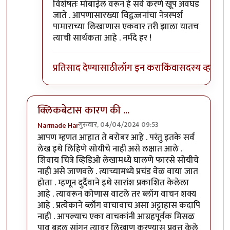
विशेषतः मोबाईल वरून हे सर्व करणे खूप अवघड
जाते . आपणासारख्या विद्वज्जनांचा नेत्रस्पर्श
पामाराच्या लिखाणास एकवार तरी झाला यातच
त्याची सार्थकता आहे . नर्मदे हर !
प्रतिसाद देण्यासाठी
लॉग इन करा
किंवा
सदस्य व्हा
क्लिकबेटास कारण की ...
गुरुवार, 04/04/2024 09:53
Narmade Har
In reply to
दुर्दैवाने हा धागा
by
प्रचेतस
आपण म्हणत आहात ते बरोबर आहे . परंतु इतके सर्व
लेख इथे लिहिणे सोयीचे नाही असे लक्षात आले .
शिवाय चित्रे व्हिडिओ लेखामध्ये घालणे फारसे सोयीचे
नाही असे जाणवले . त्याच्यामध्ये प्रचंड वेळ वाया जात
होता . म्हणून दुर्दैवाने इथे सारांश प्रकाशित केलेला
आहे . त्यावरून कोणास वाटले तर ब्लॉग वाचन शक्य
आहे . प्रत्येकाने ब्लॉग वाचावाच असा अट्टाहास कदापि
नाही . आपल्याच एका वाचकांनी आग्रहपूर्वक मिसळ
पाव बद्दल सांगून त्यावर लिखाण करण्यास प्रवृत्त केले