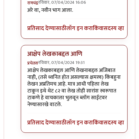
रविवार, 07/04/2024 16:06
रामचंद्र
In reply to
प्रचेतसजी,
by
शाम भागवत
अरे वा, नवीन भाग आला.
प्रतिसाद देण्यासाठी
लॉग इन करा
किंवा
सदस्य व्हा
आक्षेप लेखकाबद्दल आणि
रविवार, 07/04/2024 19:31
प्रचेतस
In reply to
प्रचेतसजी,
by
शाम भागवत
आक्षेप लेखकाबद्दल आणि लेखनाबद्दल अजिबात
नाही, (तसे ध्वनित होत असल्यास क्षमस्व) किंबहुना
लेखन अप्रतिमच आहे. मात्र आधी पहिला लेख
टाकून इथे थेट ८२ वा लेख तोही सारांश स्वरूपात
टाकणे हे वाचकाला भुलवून ब्लॉग साईटवर
नेण्यासारखे वाटले.
प्रतिसाद देण्यासाठी
लॉग इन करा
किंवा
सदस्य व्हा