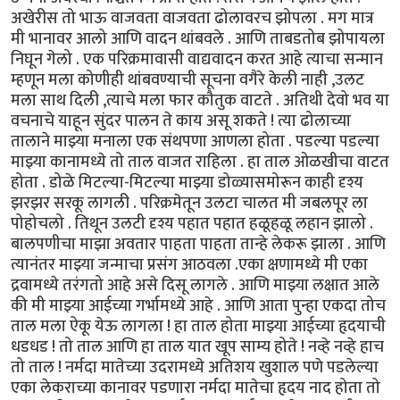
अखेरीस तो भाऊ वाजवता वाजवता ढोलावरच झोपला . मग मात्र
मी भानावर आलो आणि वादन थांबवले . आणि ताबडतोब झोपायला
निघून गेलो . एक परिक्रमावासी वाद्यवादन करत आहे त्याचा सन्मान
म्हणून मला कोणीही थांबवण्याची सूचना वगैरे केली नाही ,उलट
मला साथ दिली ,त्याचे मला फार कौतुक वाटते . अतिथी देवो भव या
वचनाचे याहून सुंदर पालन ते काय असू शकते ! त्या ढोलाच्या
तालाने माझ्या मनाला एक संथपणा आणला होता . पडल्या पडल्या
माझ्या कानामध्ये तो ताल वाजत राहिला . हा ताल ओळखीचा वाटत
होता . डोळे मिटल्या-मिटल्या माझ्या डोळ्यासमोरून काही दृश्य
झरझर सरकू लागली . परिक्रमेतून उलटा चालत मी जबलपूर ला
पोहोचलो . तिथून उलटी दृश्य पहात पहात हळूहळू लहान झालो .
बालपणीचा माझा अवतार पाहता पाहता तान्हे लेकरू झाला . आणि
त्यानंतर माझ्या जन्माचा प्रसंग आठवला .एका क्षणामध्ये मी एका
द्रवामध्ये तरंगतो आहे असे दिसू लागले . आणि माझ्या लक्षात आले
की मी माझ्या आईच्या गर्भामध्ये आहे . आणि आता पुन्हा एकदा तोच
ताल मला ऐकू येऊ लागला ! हा ताल होता माझ्या आईच्या हृदयाची
धडधड ! तो ताल आणि हा ताल यात खूप साम्य होते ! नव्हे नव्हे हाच
तो ताल ! नर्मदा मातेच्या उदरामध्ये अतिशय खुशाल पणे पडलेल्या
एका लेकराच्या कानावर पडणारा नर्मदा मातेचा हृदय नाद होता तो