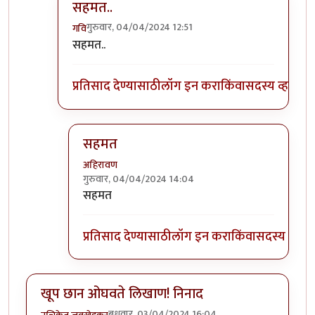
सहमत..
गुरुवार, 04/04/2024 12:51
गवि
In reply to
उत्तम प्रतिसाद
by
प्रा.डॉ.दिलीप बिरुटे
सहमत..
प्रतिसाद देण्यासाठी
लॉग इन करा
किंवा
सदस्य व्हा
सहमत
अहिरावण
गुरुवार, 04/04/2024 14:04
In reply to
सहमत..
by
गवि
सहमत
प्रतिसाद देण्यासाठी
लॉग इन करा
किंवा
सदस्य व्हा
खूप छान ओघवते लिखाण! निनाद
बुधवार, 03/04/2024 16:04