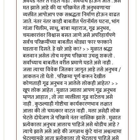
अवघड नंतर ते राहत नाही . सवयीचे होऊन जाते . असे
मत झाले आहे की या परिक्रमेत ती अनुभवणाऱ्या
व्यक्तीत आपोआप एक सश्रद्धता निर्माण होऊन वाढत
जाते. नंतर नंतर काही बाबतीत पॅरानॉर्मल घटना, भांग
गांजा चिलीम, साधू, बाबा महाराज, गूढ अनुभव,
चमत्कारांवर विश्वास बसत जाणे असे अपरिहार्यपणे
सर्वच परिक्रमींच्या बाबतीत थोड्या फार फरकाने
घडताना दिसते. हे खरे आहे का? > > मुळात श्रद्धा
बलवान असेल तोच मनुष्य परिक्रमा उचलू शकतो .
सर्वांच्याच बाबतीत वरील प्रमाणे घडते असे नाही .
जसा त्याचा विवेक जितका जागृत आहे तसे अनुभव /
आकलन तो घेतो . परिक्रमा पूर्ण करून देखील
कोणताही गूढ अनुभव न आलेले लोकही आहेत? > >
खूप लोक आहेत . मुळात ज्याला आपण गूढ अनुभव
म्हणत आहात , तो त्या व्यक्तीला गूढ वाटेलच असे
नाही . कुठल्याही गोष्टीचा कार्यकारणभाव लक्षात
आला की तो चमत्कार वाटत नाही . मला असेही लोक
भेटले दोघेजण जे परिक्रमे नंतर नास्तिक झाले . मुळात
प्रत्येकाला अनुभव आलाच पाहिजे असे थोडीच आहे ?
त्याचे झाले असे आहे की जगन्नाथ कुंटे यांना अश्वत्थामा
भेटल्यामुळे आता प्रत्येकाला तो भेटलाच पाहिजे असे