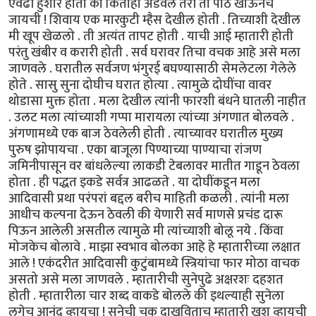
एवढी हुशार होती की कितीही अडवले तरी ती पीठ खाऊनच
जायची ! शिवाय एक मारकुटी म्हैस देखील होती . तिच्याशी देखील
मी खूप खेळलो . ती अत्यंत तापट होती . याची आई म्हातारी होती
परंतु खंबीर व करारी होती . सर्व घरावर तिचा वचक आहे असे मला
जाणवले . घरातील सर्वजण भंगुरई बघण्यासाठी सेमलेटला गेलेले
होते . सासु सुना दोघीच घरात होत्या . त्यामुळे दोघींचा वावर
थोडासा मुक्त होता . मला देखील त्यांनी फारशी बंधने घातली नाहीत
. उलट मला त्यांच्याशी गप्पा मारायला त्यांच्या अंगणात बोलवले .
अंगणामध्ये एक बाज ठेवलेली होती . त्याच्यावर घरातील मुख्य
पुरुष झोपायचा . एका बाजूला पिण्याच्या पाण्याचा रांजण
जमिनीपासून वर बांधलेल्या लाकडी टेबलावर मातीत गाडून ठेवला
होता . ही पद्धत इकडे सर्वत्र आढळते . या दोघींकडून मला
आदिवासी प्रथा परंपरां बद्दल बरीच माहिती कळली . त्यांनी मला
आधीच कल्पना देऊन ठेवली की येणारी सर्व माणसे प्रचंड दारू
पिऊन आलेली असतील त्यामुळे मी त्यांच्याशी बोलू नये . किंवा
मोजकेच बोलावे . माझा स्वभाव बोलका आहे हे म्हातारीच्या लक्षात
आले ! एकंदरीत आदिवासी कुटुंबामध्ये स्त्रियांचा फार मोठा वाचक
असतो असे मला जाणवले . म्हातारीची सुनेपुढे अक्षरशः दहशत
होती . म्हातारीला चार शब्द वाकडे बोलले की इथल्याही सुनेला
लगेच आनंद व्हायचा ! सुनेची चूक दाखविताच म्हातारी खुश व्हायची