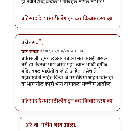
हा नवीन शब्द कळला ! त्याबद्दल आपले आभार !
प्रतिसाद देण्यासाठी
लॉग इन करा
किंवा
सदस्य व्हा
प्रचेतसजी,
रविवार, 07/04/2024 15:14
शाम भागवत
In reply to
दुर्दैवाने हा धागा
by
प्रचेतस
प्रचेतसजी, तुमचे लेखकाबद्दलच मत कसही असलं
तरी ८३ नंबरचा भाग जरूर पहा. त्यात अगदी दुर्मीळ
मंदिरांबद्दल माहीती व फोटो आहेत. तसेच जे
महाराष्ट्रप्रेमी आहेत किंवा जे मराठीप्रेमी आहेत त्यांनाही
या भागातील काही भाग वाचायला नक्कीच आवडेल.
प्रतिसाद देण्यासाठी
लॉग इन करा
किंवा
सदस्य व्हा
अरे वा, नवीन भाग आला.