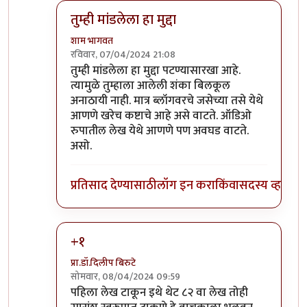
तुम्ही मांडलेला हा मुद्दा
शाम भागवत
रविवार, 07/04/2024 21:08
In reply to
आक्षेप लेखकाबद्दल आणि
by
प्रचेतस
तुम्ही मांडलेला हा मुद्दा पटण्यासारखा आहे.
त्यामुळे तुम्हाला आलेली शंका बिलकूल
अनाठायी नाही. मात्र ब्लॉगवरचे जसेच्या तसे येथे
आणणे खरेच कष्टाचे आहे असे वाटते. ऑडिओ
रुपातील लेख येथे आणणे पण अवघड वाटते.
असो.
प्रतिसाद देण्यासाठी
लॉग इन करा
किंवा
सदस्य व्हा
+१
प्रा.डॉ.दिलीप बिरुटे
सोमवार, 08/04/2024 09:59
In reply to
आक्षेप लेखकाबद्दल आणि
by
प्रचेतस
पहिला लेख टाकून इथे थेट ८२ वा लेख तोही