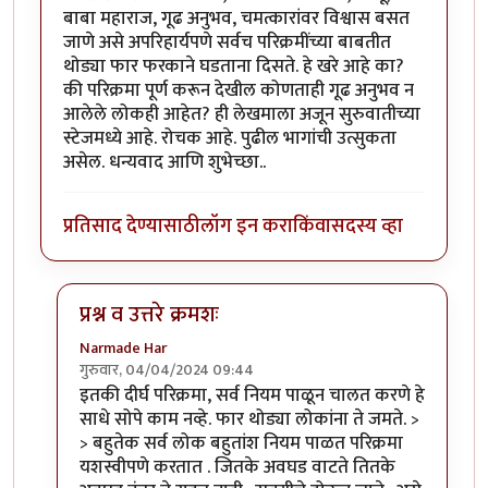
बाबा महाराज, गूढ अनुभव, चमत्कारांवर विश्वास बसत
जाणे असे अपरिहार्यपणे सर्वच परिक्रमींच्या बाबतीत
थोड्या फार फरकाने घडताना दिसते. हे खरे आहे का?
की परिक्रमा पूर्ण करून देखील कोणताही गूढ अनुभव न
आलेले लोकही आहेत? ही लेखमाला अजून सुरुवातीच्या
स्टेजमध्ये आहे. रोचक आहे. पुढील भागांची उत्सुकता
असेल. धन्यवाद आणि शुभेच्छा..
प्रतिसाद देण्यासाठी
लॉग इन करा
किंवा
सदस्य व्हा
प्रश्न व उत्तरे क्रमशः
Narmade Har
गुरुवार, 04/04/2024 09:44
In reply to
लेखन ओघवते आहे. चित्रदर्शी
by
गवि
इतकी दीर्घ परिक्रमा, सर्व नियम पाळून चालत करणे हे
साधे सोपे काम नव्हे. फार थोड्या लोकांना ते जमते. >
> बहुतेक सर्व लोक बहुतांश नियम पाळत परिक्रमा
यशस्वीपणे करतात . जितके अवघड वाटते तितके