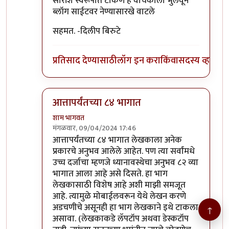
सारांश स्वरूपात टाकणे हे वाचकाला भुलवून
ब्लॉग साईटवर नेण्यासारखे वाटले
सहमत. -दिलीप बिरुटे
प्रतिसाद देण्यासाठी
लॉग इन करा
किंवा
सदस्य व्हा
आत्तापर्यंतच्या ८४ भागात
शाम भागवत
मंगळवार, 09/04/2024 17:46
In reply to
आक्षेप लेखकाबद्दल आणि
by
प्रचेतस
आत्तापर्यंतच्या ८४ भागात लेखकाला अनेक
प्रकारचे अनुभव आलेले आहेत. पण त्या सर्वांमधे
उच्च दर्जाचा म्हणजे ध्यानावस्थेचा अनुभव ८२ व्या
भागात आला आहे असे दिसते. हा भाग
लेखकासाठी विशेष आहे अशी माझी समजूत
आहे. त्यामुळे मोबाईलवरून येथे लेखन करणे
अडचणीचे असूनही हा भाग लेखकाने इथे टाकला
↑
असावा. (लेखकाकडे लॅपटॉप अथवा डेस्कटॉप