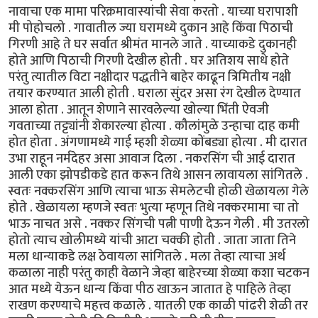
नावाचा एक मामा परिक्रमावास्यांची सेवा करतो . याच्या घरापाशी
मी पोहोचलो . गावातील ज्या घरामध्ये दुकान आहे किंवा पिठाची
गिरणी आहे ते घर सर्वात श्रीमंत मानले जाते . याच्याकडे दुकानही
होते आणि पिठाची गिरणी देखील होती . घर अतिशय साधे होते
परंतु त्यातील विटा नक्षीदार पद्धतीने बाहेर काढून त्रिमितीय नक्षी
तयार करण्यात आली होती . घराला सुंदर असा रंग देखील देण्यात
आला होता . आतून शेणाने सारवलेल्या खोल्या भिंती ऐवजी
गवताच्या तट्ट्यांनी शेकारल्या होत्या . कौलांमुळे उन्हाचा दाह कमी
होत होता . अंगणामध्ये गाई म्हशी शेळ्या कोंबड्या होत्या . मी दारात
उभा राहून नर्मदेहर असा आवाज दिला . नकरसिंग ची आई दारात
आली एका झोपडीकडे हात करून तिथे आसन लावायला सांगितले .
स्वतः नक्करसिंग आणि त्याचा भाऊ सेमलेटची होळी खेळायला गेले
होते . खेळायला म्हणजे स्वतः भुत्या म्हणून तिथे नक्करमामा चा तो
भाऊ नाचत असे . नक्कर सिंगची पत्नी पाणी देऊन गेली . मी उतरलो
होतो त्याच खोलीमध्ये यांची आटा चक्की होती . जाता जाता तिने
मला धान्याकडे लक्ष ठेवायला सांगितले . मला तेव्हा त्याचा अर्थ
कळाला नाही परंतु काही वेळाने जेव्हा बाहेरच्या शेळ्या कशा चटकन
आत मध्ये येऊन धान्य किंवा पीठ खाऊन जातात हे पाहिले तेव्हा
राखण करण्याचे महत्त्व कळाले . यातली एक काळी पांढरी शेळी तर