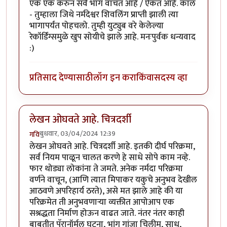
एक एक करुन सर्व भाग वाचत आहे / ऐकत आहे. काल
- तुम्हाला जिथे नर्मदेश्वर शिवलिंग प्राप्ती झाली त्या
भागापर्यंत पोहचलो. तुम्ही युट्युब वरे केलेल्या
रेकॉर्डिंग्समुळे खुप सोयीचे झाले आहे. मनःपुर्वक धन्यवाद
:)
प्रतिसाद देण्यासाठी
लॉग इन करा
किंवा
सदस्य व्हा
लेखन ओघवते आहे. चित्रदर्शी
बुधवार, 03/04/2024 12:39
गवि
लेखन ओघवते आहे. चित्रदर्शी आहे. इतकी दीर्घ परिक्रमा,
सर्व नियम पाळून चालत करणे हे साधे सोपे काम नव्हे.
फार थोड्या लोकांना ते जमते. अनेक नर्मदा परिक्रमा
वर्णने वाचून, (आणि त्यात मिपाकर यकुचे अनुभव देखील
आठवणे अपरिहार्य ठरते), असे मत झाले आहे की या
परिक्रमेत ती अनुभवणाऱ्या व्यक्तीत आपोआप एक
सश्रद्धता निर्माण होऊन वाढत जाते. नंतर नंतर काही
बाबतीत पॅरानॉर्मल घटना, भांग गांजा चिलीम, साधू,