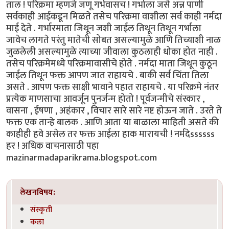
ताल ! परिक्रमा म्हणजे जणू गर्भवासच ! गर्भाला जसे अन्न पाणी
सर्वकाही आईकडून मिळते तसेच परिक्रमा वाशीला सर्व काही नर्मदा
माई देते . गर्भारमाता जिथून जशी जाईल तिथून तिथून गर्भाला
जावेच लागते परंतु मातेची सोबत असल्यामुळे आणि तिच्याशी नाळ
जुळलेली असल्यामुळे त्याच्या जीवाला कुठलाही धोका होत नाही .
तसेच परिक्रमेमध्ये परिक्रमावासीचे होते . नर्मदा माता जिथून कुठून
जाईल तिथून फक्त आपण जात राहायचे . बाकी सर्व चिंता तिला
असते . आपण फक्त साक्षी भावाने पहात राहायचे . या परिक्रमे नंतर
प्रत्येक माणसाचा आवर्जून पुनर्जन्म होतो ! पूर्वजन्मीचे संस्कार ,
वासना , ईषणा , अहंकार , विचार सारे सारे नष्ट होऊन जाते . उरते ते
फक्त एक तान्हे बालक . आणि आता या बाळाला माहिती असते की
काहीही हवे असेल तर फक्त आईला हाक मारायची ! नर्मदेssssss
हर ! अधिक वाचनासाठी पहा
mazinarmadaparikrama.blogspot.com
लेखनविषय:
संस्कृती
कला