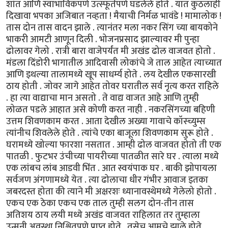
शांत आणि स्वाभाविकपणे उत्स्फूर्तपणे घडलेले होते . यात कुठलाही
दिखावा भपका अजिबात नव्हता ! मैयाची निर्मळ भावंडे ! मामालोक !
तास दोन तास वादन झाले . त्यानंतर मला नकर सिंग च्या बायकोने
भाकरी आमटी आणून दिली . भोजनप्रसाद झाल्यावर मी पुन्हा
ढोलावर गेलो . रात्री बारा वाजेपर्यंत मी अखंड ढोल वाजवत होतो .
मंडला दिंडोरी भागातील आदिवासी लोकांचे जे ताल आहेत त्याच्यात
आणि इथल्या तालामध्ये खूप साधर्म्य होते . लय देखील एकसारखी
ठाय होती . जोवर जागे आहेत तोवर घरातील सर्व नृत्य करत राहिले
. हा त्या वाद्याचा मान असतो . ते वाद्य वाजत आहे आणि तुम्ही
लोळत पडले आहात असे कोणी करत नाही . नकरसिंगच्या बहिणी
उत्तम शिवणकाम करत . आता देखील अख्या गावाचे कॉस्च्युम्स
त्यांनीच शिवलेले होते . त्यांचे एका बाजूला शिवणकाम सुरू होते .
घरामध्ये खोल्या फारशा नसतात . आम्ही ढोल वाजवत होतो ती एक
पातळी . फुटभर उंचीच्या पायरीच्या पातळीत सारे घर . त्याला मध्ये
एक लांबच लांब आडवी भिंत . आत स्वयंपाक घर . बाकी झोपायला
सर्वजण अंगणामध्ये येत . त्या ढोलाचा धीर गंभीर आवाज इतका
जबरदस्त होता की त्याने मी अक्षरशः ध्यानावस्थेमध्ये गेलेलो होतो .
एकच एक ठेका एकच एक ताल तुम्ही सलग दोन-तीन तास
अतिशय ठाय लयी मध्ये अखंड वाजवत राहिलात तर तुम्हाला
उन्मनी अवस्था निश्चितपणे प्राप्त होते . तसेच आमचे झाले होते .