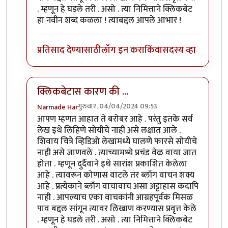
. म्हणून हे घडले तरी . असो . त्या निमित्ताने क्लिकबेट
हा नवीन शब्द कळला ! त्याबद्दल आपले आभार !
प्रतिसाद देण्यासाठी
लॉग इन करा
किंवा
सदस्य व्हा
क्लिकबेटास कारण की ...
गुरुवार, 04/04/2024 09:53
Narmade Har
In reply to
दुर्दैवाने हा धागा
by
प्रचेतस
आपण म्हणत आहात ते बरोबर आहे . परंतु इतके सर्व
लेख इथे लिहिणे सोयीचे नाही असे लक्षात आले .
शिवाय चित्रे व्हिडिओ लेखामध्ये घालणे फारसे सोयीचे
नाही असे जाणवले . त्याच्यामध्ये प्रचंड वेळ वाया जात
होता . म्हणून दुर्दैवाने इथे सारांश प्रकाशित केलेला
आहे . त्यावरून कोणास वाटले तर ब्लॉग वाचन शक्य
आहे . प्रत्येकाने ब्लॉग वाचावाच असा अट्टाहास कदापि
नाही . आपल्याच एका वाचकांनी आग्रहपूर्वक मिसळ
पाव बद्दल सांगून त्यावर लिखाण करण्यास प्रवृत्त केले
. म्हणून हे घडले तरी . असो . त्या निमित्ताने क्लिकबेट