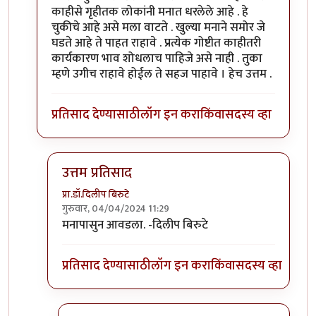
काहीसे गृहीतक लोकांनी मनात धरलेले आहे . हे
चुकीचे आहे असे मला वाटते . खुल्या मनाने समोर जे
घडते आहे ते पाहत राहावे . प्रत्येक गोष्टीत काहीतरी
कार्यकारण भाव शोधलाच पाहिजे असे नाही . तुका
म्हणे उगीच राहावे होईल ते सहज पाहावे । हेच उत्तम .
प्रतिसाद देण्यासाठी
लॉग इन करा
किंवा
सदस्य व्हा
उत्तम प्रतिसाद
प्रा.डॉ.दिलीप बिरुटे
गुरुवार, 04/04/2024 11:29
In reply to
प्रश्न व उत्तरे क्रमशः
by
Narmade Har
मनापासुन आवडला. -दिलीप बिरुटे
प्रतिसाद देण्यासाठी
लॉग इन करा
किंवा
सदस्य व्हा