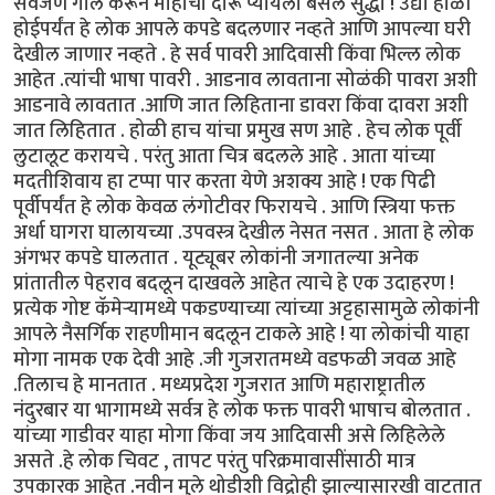
सर्वजण गोल करून मोहाची दारू प्यायला बसले सुद्धा ! उद्या होळी
होईपर्यंत हे लोक आपले कपडे बदलणार नव्हते आणि आपल्या घरी
देखील जाणार नव्हते . हे सर्व पावरी आदिवासी किंवा भिल्ल लोक
आहेत .त्यांची भाषा पावरी . आडनाव लावताना सोळंकी पावरा अशी
आडनावे लावतात .आणि जात लिहिताना डावरा किंवा दावरा अशी
जात लिहितात . होळी हाच यांचा प्रमुख सण आहे . हेच लोक पूर्वी
लुटालूट करायचे . परंतु आता चित्र बदलले आहे . आता यांच्या
मदतीशिवाय हा टप्पा पार करता येणे अशक्य आहे ! एक पिढी
पूर्वीपर्यंत हे लोक केवळ लंगोटीवर फिरायचे . आणि स्त्रिया फक्त
अर्धा घागरा घालायच्या .उपवस्त्र देखील नेसत नसत . आता हे लोक
अंगभर कपडे घालतात . यूट्यूबर लोकांनी जगातल्या अनेक
प्रांतातील पेहराव बदलून दाखवले आहेत त्याचे हे एक उदाहरण !
प्रत्येक गोष्ट कॅमेऱ्यामध्ये पकडण्याच्या त्यांच्या अट्टहासामुळे लोकांनी
आपले नैसर्गिक राहणीमान बदलून टाकले आहे ! या लोकांची याहा
मोगा नामक एक देवी आहे .जी गुजरातमध्ये वडफळी जवळ आहे
.तिलाच हे मानतात . मध्यप्रदेश गुजरात आणि महाराष्ट्रातील
नंदुरबार या भागामध्ये सर्वत्र हे लोक फक्त पावरी भाषाच बोलतात .
यांच्या गाडीवर याहा मोगा किंवा जय आदिवासी असे लिहिलेले
असते .हे लोक चिवट , तापट परंतु परिक्रमावासींसाठी मात्र
उपकारक आहेत .नवीन मुले थोडीशी विद्रोही झाल्यासारखी वाटतात