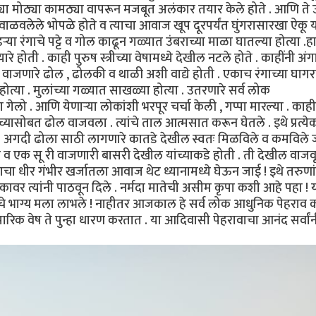
्या मोठ्या कामठ्या वापरून मजबूत अलंकार तयार केले होते . आणि ते उत्
े वाळवलेले भोपळे होते व त्याचा आवाज खूप दूरपर्यंत घुंगरासारखा ऐकू 
ऱ्या रंगाचे पट्टे व गोल काढून गळ्यात उंबराच्या माळा घातल्या होत्या .
रे होती . काही पुरुष स्त्रीच्या वेषामध्ये देखील नटले होते . काहींनी अं
ंभीर वाजणारे ढोल , ढोलकी व थाळी अशी वाद्ये होती . एकाच रंगाच्या घागर
होत्या . मुलांच्या गळ्यात साखळ्या होत्या . उतरणारे सर्व लोक
गेलो . आणि येणाऱ्या लोकांशी भरपूर चर्चा केली , गप्पा मारल्या . काही
च्यासोबत ढोल वाजवला . त्यांचे ताल आत्मसात करून घेतले . इथे प्रत्येक
 अगदी ढोला साठी लागणारे कातडे देखील स्वतः मिळविले व कमविले ज
र व एक सू री वाजणारी बासरी देखील यांच्याकडे होती . ती देखील वाजव
चा धीर गंभीर खर्जातला आवाज थेट ध्यानामध्ये घेऊन जाई ! इथे तरुणा
ांकावर त्यांनी पाठवून दिले . नर्मदा मातेची असीम कृपा कशी आहे पहा ! 
्याचे भाग्य मला लाभले ! नाहीतर आजकाल हे सर्व लोक आधुनिक पेहराव 
रिक वेष ते पुन्हा धारण करतात . या आदिवासी पेहरावाचा आनंद सर्वांनी