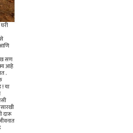
 घरी
से
े आणि
मुख सण
क्य आहे
सत .
क
 ! या
ि
वासी
यासारखी
ी दारू
 जीवनात
े