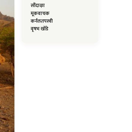
सौंदाऴा
मूकवाचक
कर्नलतपस्वी
वृषभ खोंडे