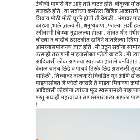
उंचीची माणसे येत आहे तसे वाटत होते .बांबूच्या मोठ
सजवले होते . या सर्वांच्या कमरेला विशिष्ट आकाराच
शिवाय मोठी मोठी घुंगरे होती ती वेगळी . अंगावर पांढ
काठ्या ,भाले ,तलवारी , धनुष्यबाण , फाल्या अशी हत्या
रंगीबेरंगी चिन्ध्या गुंडाळल्या होत्या . सोबत धीर ग
चोळ्या व चांदीचे ठसठशीत दागिने घातलेल्या स्त्रिया 
आमच्यासमोरूनच जात होते . मी उठून सर्वांना सामोरा 
उत्साही तरुणांनी माझ्यासोबत फोटो काढले . मी त्यां
आदिवासी लोक आपल्या स्वतःच्या हाताने बनवितात .
केवळ चारच छिद्रे व पाचवे तिरके छिद्र असलेली सुंद
पाहिली . तिच्यावर वाजणारी विवक्षित धून आणि ढोला
माझ्यासोबत जे फोटो काढले ते माझ्या मित्राच्या क्रम
आदिवासी लोकांना त्यांच्या मूळ स्वरूपामध्ये पाहण
परंतु आजही महत्त्वाच्या सणासमारंभाला आपला पारंपा
!