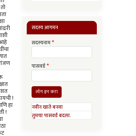
वतः
 तो
ाता
कशा
सदस्य आगमन
ांढरी
याशी
 आहे
सदस्यनाम
घींचा
गणात
रांजण
पासवर्ड
रू
्षात
दहशत
लॉग इन करा
हायची !
 आणि हा
नवीन खाते बनवा
ती !
तुमचा पासवर्ड बदला.
या
ोठा
ूट