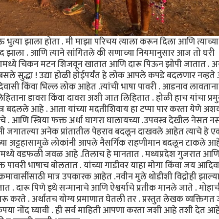
भुत्या झाला होता . मी माझा परिचय त्याला करून दिला आणि त्याच्या
ंद झाला . आणि त्याने सांगितले की सणाच्या नियमानुसार आज तो घरी
लामध्ये चिकन मटन शिजवून खातात आणि दारू पिऊन झोपी जातात . अ
बसले सुद्धा ! उद्या होळी होईपर्यंत हे लोक आपले कपडे बदलणार नव्हत
दिवासी किंवा भिल्ल लोक आहेत .त्यांची भाषा पावरी . आडनाव लावताना
ताना डावरा किंवा दावरा अशी जात लिहितात . होळी हाच यांचा प्र
चित्र बदलले आहे . आता यांच्या मदतीशिवाय हा टप्पा पार करता येणे अश
चे . आणि स्त्रिया फक्त अर्धा घागरा घालायच्या .उपवस्त्र देखील नेसत न
ी जगातल्या अनेक प्रांतातील पेहराव बदलून दाखवले आहेत त्याचे हे ए
त्यांच्या अट्टहासामुळे लोकांनी आपले नैसर्गिक राहणीमान बदलून टाकले आहे
तमध्ये वडफळी जवळ आहे .तिलाच हे मानतात . मध्यप्रदेश गुजरात आण
ोक फक्त पावरी भाषाच बोलतात . यांच्या गाडीवर याहा मोगा किंवा जय आदि
क्रमावासींसाठी मात्र उपकारक आहेत .नवीन मुले थोडीशी विद्रोही झाल्
. दारू पिणे इथे सन्मानाचे आणि ऐश्वर्याचे प्रतीक मानले जाते . मोहाच
करते . अर्थातच योग्य प्रमाणात घेतली तर . प्रस्तुत लेखक व्यक्तिगत
या नोंद घ्यावी . ही सर्व माहिती आपणा करता जशी आहे तशी देत आह