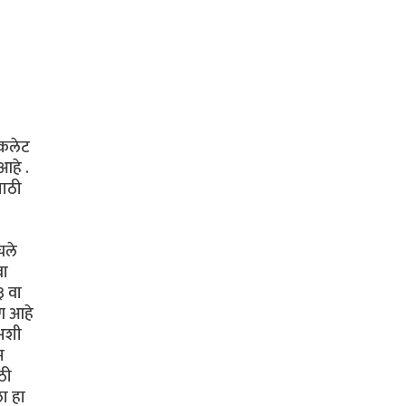
ॉकलेट
आहे .
साठी
चले
वा
३ वा
ोण आहे
 अशी
म
ठी
ला हा