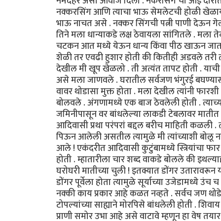
नर्मदेहर असा आवाज दिला . नकरसिंग ची आई दारा
नक्करसिंग आणि त्याचा भाऊ सेमलेटची होळी खेळायला 
भाऊ नाचत असे . नक्कर सिंगची पत्नी पाणी देऊन गेल
तिने मला धान्याकडे लक्ष ठेवायला सांगितले . मला तेव्
चटकन आत मध्ये येऊन धान्य किंवा पीठ खाऊन जातात 
शेळी तर एवढी हुशार होती की कितीही अडवले तरी त
देखील मी खूप खेळलो . ती अत्यंत तापट होती . याची
असे मला जाणवले . घरातील सर्वजण भंगुरई बघण्यासाठी
वावर थोडासा मुक्त होता . मला देखील त्यांनी फारशी 
बोलवले . अंगणामध्ये एक बाज ठेवलेली होती . त्याच्
जमिनीपासून वर बांधलेल्या लाकडी टेबलावर मातीत गा
आदिवासी प्रथा परंपरां बद्दल बरीच माहिती कळली . त
पिऊन आलेली असतील त्यामुळे मी त्यांच्याशी बोलू नय
आले ! एकंदरीत आदिवासी कुटुंबामध्ये स्त्रियांचा 
होती . म्हातारीला चार शब्द वाकडे बोलले की इथल्या
घरोघरी मातीच्या चुली ! इतक्यात डोंगर उतारावरून य
डोंगर पूर्वेला होता त्यामुळे सूर्याच्या उजेडामध्य
नक्की काय प्रकार आहे कळत नव्हते . सर्वच जण थोड
टोपल्यांच्या साह्याने मोरपिसे बांधलेली होती . श
प्राणी समोर उभा आहे असे वाटावे म्हणून हा वेष