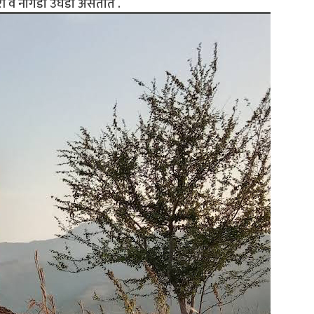
ुजरी व नागडी उघडी असतात .