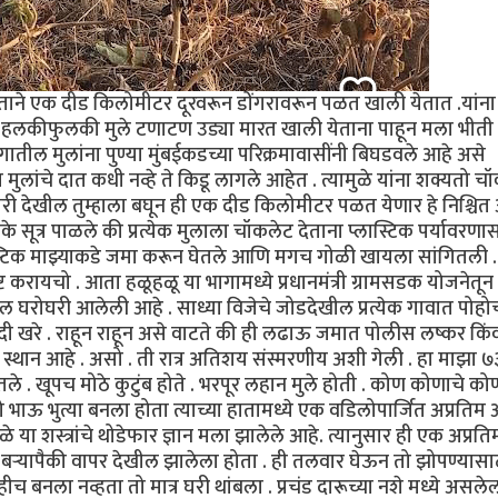
ताने एक दीड किलोमीटर दूरवरून डोंगरावरून पळत खाली येतात .यांना
. हलकीफुलकी मुले टणाटण उड्या मारत खाली येताना पाहून मला भीती
ातील मुलांना पुण्या मुंबईकडच्या परिक्रमावासींनी बिघडवले आहे असे
मुलांचे दात कधी नव्हे ते किडू लागले आहेत . त्यामुळे यांना शक्यतो च
तरी देखील तुम्हाला बघून ही एक दीड किलोमीटर पळत येणार हे निश्चित 
के सूत्र पाळले की प्रत्येक मुलाला चॉकलेट देताना प्लास्टिक पर्यावरणा
्टिक माझ्याकडे जमा करून घेतले आणि मगच गोळी खायला सांगितली .
ष्ट करायचो . आता हळूहळू या भागामध्ये प्रधानमंत्री ग्रामसडक योजनेतून
ील घरोघरी आलेली आहे . साध्या विजेचे जोडदेखील प्रत्येक गावात पोहो
ी खरे . राहून राहून असे वाटते की ही लढाऊ जमात पोलीस लष्कर किं
्य स्थान आहे . असो . ती रात्र अतिशय संस्मरणीय अशी गेली . हा माझा ७
ले . खूपच मोठे कुटुंब होते . भरपूर लहान मुले होती . कोण कोणाचे क
ाऊ भुत्या बनला होता त्याच्या हातामध्ये एक वडिलोपार्जित अप्रतिम
मुळे या शस्त्रांचे थोडेफार ज्ञान मला झालेले आहे. त्यानुसार ही एक अप्रति
 बऱ्यापैकी वापर देखील झालेला होता . ही तलवार घेऊन तो झोपण्यासा
 बनला नव्हता तो मात्र घरी थांबला . प्रचंड दारूच्या नशे मध्ये असले