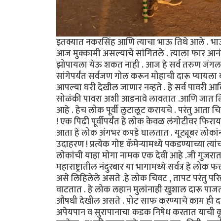
इतक्यात नकरसिंह आणि त्याचा भाऊ तिथे आले . भाऊ 
आज मुक्कामी असल्याचे सांगितले . त्याला फार आन
झोपायला येऊ शकत नाही . आज हे सर्व तरुण जंग
सांगेपर्यंत सर्वजण गोल करून मोहाची दारू प्यायला 
आपल्या घरी देखील जाणार नव्हते . हे सर्व पावरी आ
सोळंकी पावरा अशी आडनावे लावतात .आणि जात लिहि
आहे . हेच लोक पूर्वी लुटालूट करायचे . परंतु आता 
! एक पिढी पूर्वीपर्यंत हे लोक केवळ लंगोटीवर फिराय
आता हे लोक अंगभर कपडे घालतात . यूट्यूबर लोकांन
उदाहरण ! प्रत्येक गोष्ट कॅमेऱ्यामध्ये पकडण्याच्या 
लोकांची याहा मोगा नामक एक देवी आहे .जी गुजरा
महाराष्ट्रातील नंदुरबार या भागामध्ये सर्वत्र हे ल
असे लिहिलेले असते .हे लोक चिवट , तापट परंतु परि
वाटतात . हे लोक लहान मुलांनाही खुशाल दारू पाजतात 
औषधी देखील असते . पोट साफ करण्याचे काम ही दारू 
अपेयपान व सुरापानाचा कडक निषेध करतात याची कृप