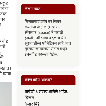
कृष्ट
यायचा .
लेखन मदत
हातात
गावर
मिसळपाव.कॉम वर लेखन
ा
करताना कंट्रोल (Ctrl) +
स्पेसबार (space) ने मराठी
इंग्रजी अशी भाषा बदलता येते.
 गोष्ट
सुरूवातीला फोनेटिक्स आहे. मात्र
ाते .
तुमच्या खात्याच्या सेटींग मधून
ून
इनस्क्रीप्ट बदलता येईल.
ंनी
या
करतात !
 घ्यावा
कोण कोण आलंय?
यावेळी 6 सदस्यं आलेले आहेत.
चिखलू
केदार भिडे