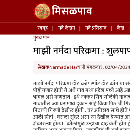
Skip to main content
मिसळपाव
Main navigation
स्वगृह
नवे लेखन
नवे प्रतिसाद
लेख
मुख्य पान
माझी नर्मदा परिक्रमा : शुलप
लेखक
Narmade Har
यांनी मंगळवार, 02/04/2024 
माझी नर्मदा परिक्रमा डॉट ब्लॉगस्पॉट डॉट कॉम या स
पोहोचणार होतो ते अर्धे गाव मध्य प्रदेश मध्ये आहे आ
भादल असे म्हणतात . इथे नक्कर सिंग सोलंकी नावाचा
गावातील ज्या घरामध्ये दुकान आहे किंवा पिठाची गिर
पिठाची गिरणी देखील होती . घर अतिशय साधे होते परंत
आली होती . घराला सुंदर असा रंग देखील देण्यात आला
शेकारल्या होत्या . कौलांमुळे उन्हाचा दाह कमी होत हो