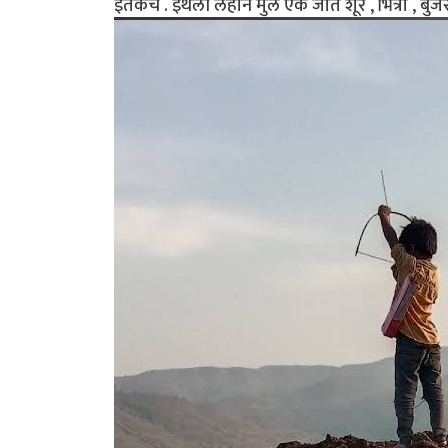
इतकेच . इथली लहान मुले एक जात शूर , भित्री , ब