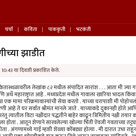
चर्चा
कविता
पाककृती
भटकंती
ाणीच्या झाडीत
10:43 या दिवशी प्रकाशित केले.
ंकेतास्थळावरील लेखांक ८२ मधील संपादित सारांश . . . आता मी ज्या गा
णि अर्धे महाराष्ट्रात आहे . मध्यप्रदेश मधील गावाला खारिया भादल किंव
 एक मामा परिक्रमावास्यांची सेवा करतो . याच्या घरापाशी मी पोहोचल
णी आहे ते घर सर्वात श्रीमंत मानले जाते . याच्याकडे दुकानही होते आण
ु त्यातील विटा नक्षीदार पद्धतीने बाहेर काढून त्रिमितीय नक्षी तयार 
 होता . आतून शेणाने सारवलेल्या खोल्या भिंती ऐवजी गवताच्या तट्ट्या
ता . अंगणामध्ये गाई म्हशी शेळ्या कोंबड्या होत्या . मी दारात उभा राहू