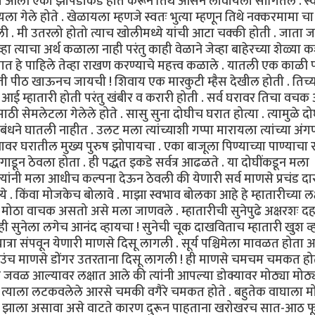
त आली एका झोपडीकडे हात करून तिथे आसन लावायला सांगितले . स्
गेले होते . खेळायला म्हणजे स्वतः भुत्या म्हणून तिथे नक्करमामा चा
ी . मी उतरलो होतो त्याच खोलीमध्ये यांची आटा चक्की होती . जाता ज
हा त्याचा अर्थ कळाला नाही परंतु काही वेळाने जेव्हा बाहेरच्या शेळ्या 
हे पाहिले तेव्हा राखण करण्याचे महत्त्व कळाले . यातली एक काळी प
ी पीठ खाऊनच जायची ! शिवाय एक मारकुटी म्हैस देखील होती . तिच्
 आई म्हातारी होती परंतु खंबीर व करारी होती . सर्व घरावर तिचा वचक
 सेमलेटला गेलेले होते . सासु सुना दोघीच घरात होत्या . त्यामुळे दो
बंधने घातली नाहीत . उलट मला त्यांच्याशी गप्पा मारायला त्यांच्या अं
यावर घरातील मुख्य पुरुष झोपायचा . एका बाजूला पिण्याच्या पाण्याचा 
डून ठेवला होता . ही पद्धत इकडे सर्वत्र आढळते . या दोघींकडून मला
्यांनी मला आधीच कल्पना देऊन ठेवली की येणारी सर्व माणसे प्रचंड दा
े . किंवा मोजकेच बोलावे . माझा स्वभाव बोलका आहे हे म्हातारीच्या लक
फार मोठा वाचक असतो असे मला जाणवले . म्हातारीची सुनेपुढे अक्षरशः 
ही सुनेला लगेच आनंद व्हायचा ! सुनेची चूक दाखविताच म्हातारी खुश व्
ात्रा संपवून येणारी माणसे दिसू लागली . सूर्य पश्चिमेला मावळत होता
े उंच च उंच माणसे डोंगर उतरताना दिसू लागली ! ही माणसे चमचम चमकत हो
े जवळ आल्यावर लक्षात आले की त्यांनी आपल्या डोक्यावर मोठ्या मोठ्
िवाय त्याला लटकवलेले आरसे चमकी वगैरे चमकत होते . बहुतेक वाघाला म
 तयार झाला असावा असे वाटते कारण दुरून पाहताना खरोखरच सात-आठ फ