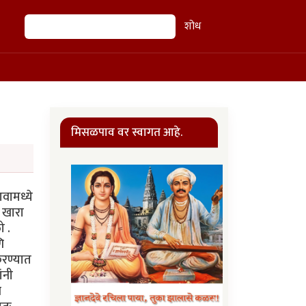
शोध
शोध
मिसळपाव वर स्वागत आहे.
वामध्ये
ा खारा
ो .
ि
करण्यात
ंनी
न