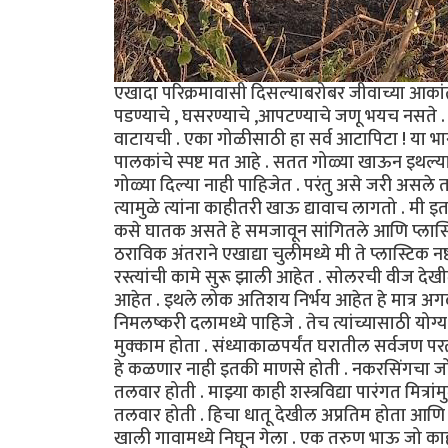
एखादा परिक्रमावासी दिसल्याबरोबर जीवाच्या आकां
पडण्याचे , घसरण्याचे ,आपटण्याचे जणू भयच नसते 
वाटायची . एका गोळीसाठी हा सर्व आटापिटा ! या भाग
पालकांचे स्पष्ट मत आहे . सतत गोळ्या खाऊन इथल्या 
गोळ्या दिल्या नाही पाहिजेत . परंतु असे जरी असले 
त्यामुळे त्यांना काहीतरी खाऊ द्यावाच लागतो . मी इत
कसे घातक असते हे समजावून सांगितले आणि प्लास
ठराविक अंतराने एखाद्या चुलीमध्ये मी ते प्लास्टिक न
रस्त्यांची कामे सुरू झाली आहेत . सोलरची वीज देख
आहेत . इथले लोक अतिशय निर्भय आहेत हे मात्र अगद
निमलष्करी दलामध्ये पाहिजे . तेच त्यांच्यासाठी योग
मुक्काम होता . संध्याकाळपर्यंत घरातील सर्वजण परत
हे कळणार नाही इतकी माणसे होती . नकरसिंगचा जो भ
तलवार होती . माझ्या काही शस्त्रविद्या पारंगत मित्रां
तलवार होती . हिचा धातू देखील अप्रतिम होता आणि
खाली गावामध्ये निघून गेला . एक तरुण भाऊ जो काहीच