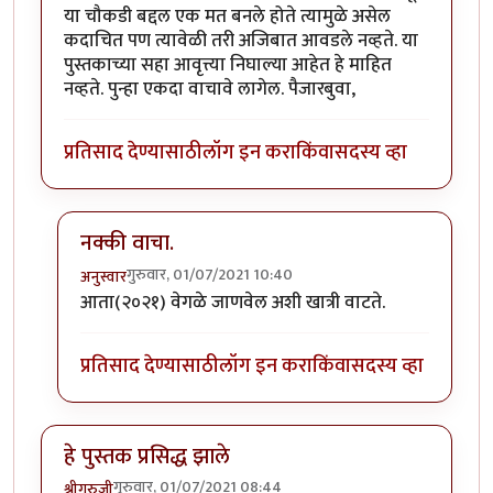
या चौकडी बद्दल एक मत बनले होते त्यामुळे असेल
कदाचित पण त्यावेळी तरी अजिबात आवडले नव्हते. या
पुस्तकाच्या सहा आवृत्त्या निघाल्या आहेत हे माहित
नव्हते. पुन्हा एकदा वाचावे लागेल. पैजारबुवा,
प्रतिसाद देण्यासाठी
लॉग इन करा
किंवा
सदस्य व्हा
नक्की वाचा.
गुरुवार, 01/07/2021 10:40
अनुस्वार
In reply to
या पुस्तकाची पहिली आवृत्ती वाचली होती
by
ज्ञा
आता(२०२१) वेगळे जाणवेल अशी खात्री वाटते‌.
प्रतिसाद देण्यासाठी
लॉग इन करा
किंवा
सदस्य व्हा
हे पुस्तक प्रसिद्ध झाले
गुरुवार, 01/07/2021 08:44
श्रीगुरुजी