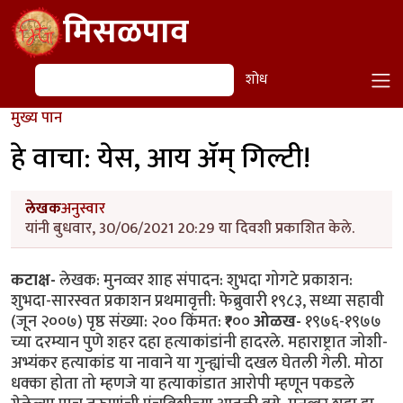
Skip to main content
मिसळपाव
शोध
शोध
मुख्य पान
हे वाचा: येस, आय ॲम् गिल्टी!
लेखक
अनुस्वार
यांनी बुधवार, 30/06/2021 20:29 या दिवशी प्रकाशित केले.
कटाक्ष-
लेखक: मुनव्वर शाह संपादन: शुभदा गोगटे प्रकाशन:
शुभदा-सारस्वत प्रकाशन प्रथमावृत्ती: फेब्रुवारी १९८३, सध्या सहावी
(जून २००७) पृष्ठ संख्या: २०० किंमत: ₹१००
ओळख-
१९७६-१९७७
च्या दरम्यान पुणे शहर दहा हत्याकांडांनी हादरले. महाराष्ट्रात जोशी-
अभ्यंकर हत्याकांड या नावाने या गुन्ह्यांची दखल घेतली गेली. ‌मोठा
धक्का होता तो म्हणजे या हत्याकांडात आरोपी म्हणून पकडले