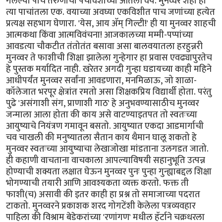
गेलेल्या पाच तरुणांची पंचविशीच्या आतली वये. मुनव्वर शहा हा
त्या पाचांतला एक. वयाच्या अवघ्या एकविशीत पाच जणांच्या हत्येत
प्रत्यक्ष सहभाग घेणारा. 'येस, आय ॲम् गिल्टी!' ही या मुनव्वर शाहची
आत्मकथा किंवा आत्मविवंचना! आजकालच्या मम्मी-पप्पांच्या
आवडत्या चौकटीत तंतोतंत बसावा असा बालवयातला हरहुन्नरी
मुनव्वर ते फाशीची शिक्षा झालेला गुन्हेगार हा प्रवास एवढ्यापुरतेच
हे पुस्तक मर्यादित नाही. खरेतर अगदी गुन्हा घडायच्या काही महिने
आधीपर्यंत मुनव्वर सर्वांना आवडणारा, मनमिळाऊ, जो शाळा-
कॉलेजात भरपूर क्षेत्रांत रमतो असा शिक्षकप्रिय विद्यार्थी होता. परंतु
पुढे 'असंगाशी संग, प्राणाशी गाठ' हे अनुभवण्यासाठीच मुनव्वर
जन्माला आला होता की काय असे वाटण्याइतपत तो स्वतःच्या
आयुष्याचे नियंत्रण गमावून बसतो. आयुष्यात एकदा आडमार्गाची
चव चाखली की मनुष्यातला सैतान काय थैमान घालू शकतो हे
मुनव्वर स्वतःच्या आयुष्याचा लेखाजोखा मांडताना उलगडत जातो.
ही कहाणी वाचताना वाचकाला आपल्याविषयी सहानुभूति उत्पन्न
होण्याची शक्यता लक्षात घेऊन मुनव्वर पुनः पुन्हा गुन्ह्याबद्दल शिक्षा
भोगण्याची तयारी आणि आवश्यकता व्यक्त करतो. फक्त ती
फाशी(च) असावी की इतर काही हा प्रश्न तो समाजाच्या पदरात
टाकतो‌. मुनव्वरने प्रकाशक शरद गोगटेंशी केलेला पत्रव्यवहार
पाहिला की विश्राम बेडेकरांच्या 'रणांगण' मधील हॅर्टाने चक्रधरला