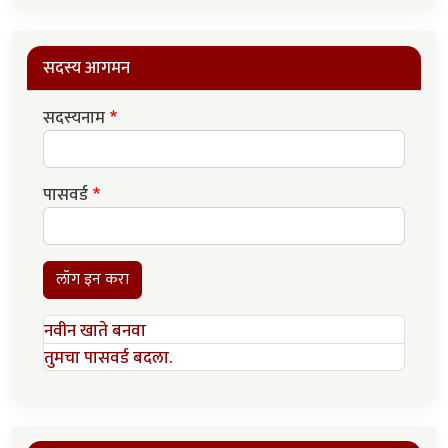
सदस्य आगमन
सदस्यनाम
पासवर्ड
लॉग इन करा
नवीन खाते बनवा
तुमचा पासवर्ड बदला.