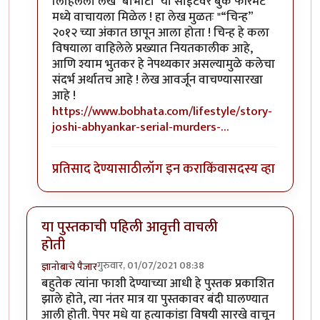
लिहिलेला लेख "बोभाटा" या साईटवर बुक फॉरमॅट
मध्ये वाचायला मिळेल ! हा लेख मुळतः "“चिन्ह”
२०१२ च्या अंकात छापून आला होता ! चिन्ह हे कला
विषयाला वाहिलेले प्रख्यात नियतकालीक आहे,
आणि श्याम भुतकर हे नेपथ्यकार असल्यामुळे कलेचा
संदर्भ अर्थातच आहे ! लेख आवर्जून वाचण्यासारखा
आहे !
https://www.bobhata.com/lifestyle/story-
joshi-abhyankar-serial-murders-…
प्रतिसाद देण्यासाठी
लॉग इन करा
किंवा
सदस्य व्हा
या पुस्तकाची पहिली आवृत्ती वाचली
होती
गुरुवार, 01/07/2021 08:38
ज्ञानोबाचे पैजार
बहुतेक त्यांना फाशी देण्याच्या आधी हे पुस्तक प्रकाशित
झाले होते, त्या नंतर मात्र या पुस्तकावर बंदी घालण्यात
आली होती. पेपर मधे या हत्याकांडा विषयी सारखे वाचून