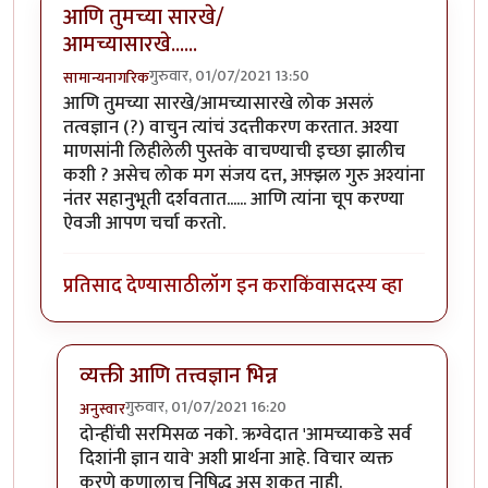
आणि तुमच्या सारखे/
आमच्यासारखे......
गुरुवार, 01/07/2021 13:50
सामान्यनागरिक
आणि तुमच्या सारखे/आमच्यासारखे लोक असलं
तत्वज्ञान (?) वाचुन त्यांचं उदत्तीकरण करतात. अश्या
माणसांनी लिहीलेली पुस्तके वाचण्याची इच्छा झालीच
कशी ? असेच लोक मग संजय दत्त, अफ़्झल गुरु अश्यांना
नंतर सहानुभूती दर्शवतात...... आणि त्यांना चूप करण्या
ऐवजी आपण चर्चा करतो.
प्रतिसाद देण्यासाठी
लॉग इन करा
किंवा
सदस्य व्हा
व्यक्ती आणि तत्त्वज्ञान भिन्न
गुरुवार, 01/07/2021 16:20
अनुस्वार
In reply to
आणि तुमच्या सारखे/आमच्यासारखे......
by
सामान
दोन्हींची सरमिसळ नको. ऋग्वेदात 'आमच्याकडे सर्व
दिशांनी ज्ञान यावे' अशी प्रार्थना आहे. विचार व्यक्त
करणे कुणालाच निषिद्ध असू शकत नाही.