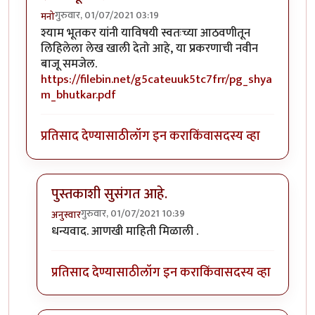
गुरुवार, 01/07/2021 03:19
मनो
श्याम भूतकर यांनी याविषयी स्वतःच्या आठवणीतून
लिहिलेला लेख खाली देतो आहे, या प्रकरणाची नवीन
बाजू समजेल.
https://filebin.net/g5cateuuk5tc7frr/pg_shya
m_bhutkar.pdf
प्रतिसाद देण्यासाठी
लॉग इन करा
किंवा
सदस्य व्हा
पुस्तकाशी सुसंगत आहे. ‌
गुरुवार, 01/07/2021 10:39
अनुस्वार
In reply to
श्याम भूतकर यांनी याविषयी
by
मनो
धन्यवाद. आणखी माहिती मिळाली ‌.
प्रतिसाद देण्यासाठी
लॉग इन करा
किंवा
सदस्य व्हा