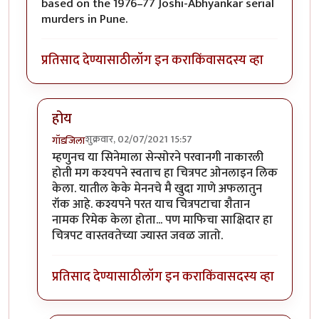
based on the 1976–77 Joshi-Abhyankar serial
murders in Pune.
प्रतिसाद देण्यासाठी
लॉग इन करा
किंवा
सदस्य व्हा
होय
शुक्रवार, 02/07/2021 15:57
गॉडजिला
In reply to
Paanch (English: Five) is an
by
आंद्रे वडापाव
म्हणुनच या सिनेमाला सेन्सोरने परवानगी नाकारली
होती मग कश्यपने स्वताच हा चित्रपट ओनलाइन लिक
केला. यातील केके मेननचे मै खुदा गाणे अफलातुन
रॉक आहे. कश्यपने परत याच चित्रपटाचा शैतान
नामक रिमेक केला होता... पण माफिचा साक्षिदार हा
चित्रपट वास्तवतेच्या ज्यास्त जवळ जातो.
प्रतिसाद देण्यासाठी
लॉग इन करा
किंवा
सदस्य व्हा