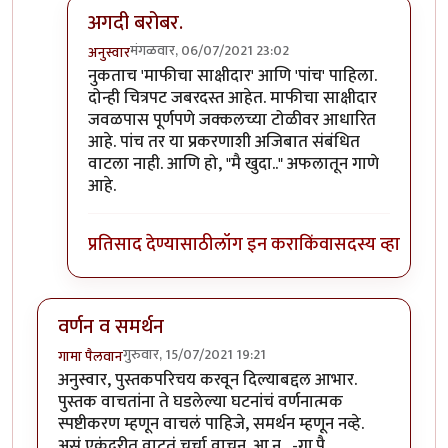
अगदी बरोबर.
मंगळवार, 06/07/2021 23:02
अनुस्वार
In reply to
होय
by
गॉडजिला
नुकताच 'माफीचा साक्षीदार' आणि 'पांच' पाहिला.
दोन्ही चित्रपट जबरदस्त आहेत. माफीचा साक्षीदार
जवळपास पूर्णपणे जक्कलच्या टोळीवर आधारित
आहे. पांच तर या प्रकरणाशी अजिबात संबंधित
वाटला नाही. आणि हो, "मै खुदा.." अफलातून गाणे
आहे.
प्रतिसाद देण्यासाठी
लॉग इन करा
किंवा
सदस्य व्हा
वर्णन व समर्थन
गुरुवार, 15/07/2021 19:21
गामा पैलवान
अनुस्वार, पुस्तकपरिचय करवून दिल्याबद्दल आभार.
पुस्तक वाचतांना ते घडलेल्या घटनांचं वर्णनात्मक
स्पष्टीकरण म्हणून वाचलं पाहिजे, समर्थन म्हणून नव्हे.
असं एकंदरीत वाटतं चर्चा वाचून. आ.न., -गा.पै.