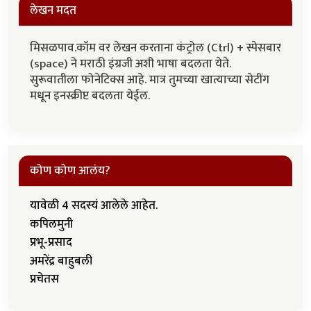
लेखन मदत
मिसळपाव.कॉम वर लेखन करताना कंट्रोल (Ctrl) + स्पेसबार
(space) ने मराठी इंग्रजी अशी भाषा बदलता येते.
सुरूवातीला फोनेटिक्स आहे. मात्र तुमच्या खात्याच्या सेटींग
मधून इनस्क्रीप्ट बदलता येईल.
कोण कोण आलंय?
यावेळी 4 सदस्यं आलेले आहेत.
कपिलमुनी
प्रभू-प्रसाद
अमरेंद्र बाहुबली
प्रचेतस