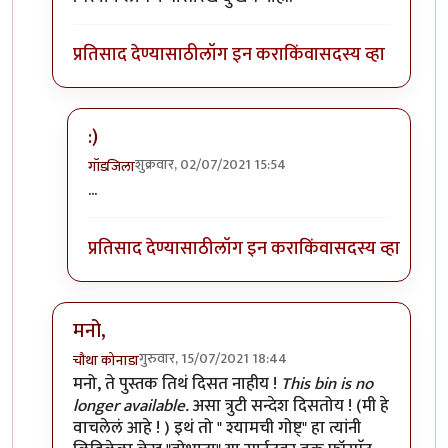
प्रतिसाद देण्यासाठी
लॉग इन करा
किंवा
सदस्य व्हा
:)
शुक्रवार, 02/07/2021 15:54
गॉडजिला
In reply to
मनो
by
गुल्लू दादा
...
प्रतिसाद देण्यासाठी
लॉग इन करा
किंवा
सदस्य व्हा
मनो,
गुरुवार, 15/07/2021 18:44
चौथा कोनाडा
In reply to
श्याम भूतकर यांनी याविषयी
by
मनो
मनो, ते पुस्तक तिथं दिसत नाहीय !
This bin is no
longer available.
असा त्रुटी सन्देश दिसतोय ! (मी हे
वाचलेलं आहे ! ) इथं तो " श्यामची गोष्ट्" हा त्यांनी