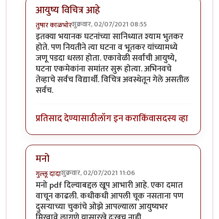
आयुष्य विचित्र आहे
शुक्रवार, 02/07/2021 08:55
तुषार काळभोर
In reply to
श्याम भूतकर यांनी याविषयी
by
मनो
इतक्या भयानक घटनांच्या सानिध्यात श्याम भुतकर
होते. पण नियतीने त्या घटना व भूतकर यांच्यामध्ये
जणू पडदा धरला होता. एकावेळी सर्वांची आयुष्ये,
घटना एकमेकांना समांतर सुरू होत्या. अभिनवचे
तेव्हाचे सर्वच विद्यार्थी. विचित्र अवस्थेतून गेले असतील
सर्वच.
प्रतिसाद देण्यासाठी
लॉग इन करा
किंवा
सदस्य व्हा
मनो
शुक्रवार, 02/07/2021 11:06
गुल्लू दादा
In reply to
श्याम भूतकर यांनी याविषयी
by
मनो
मनो pdf दिल्याबद्दल खूप आभारी आहे. एका दमात
वाचून काढली. कधीकधी आपली चूक नसताना पण
दुसऱ्याच्या चुकांचे ओझे आपल्याला आयुष्यभर
मिरवावे लागणे यासारखे दुःखच नाही.