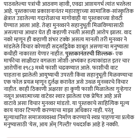
पाठवलेल्या पत्रांची आठवण व्हावी, एवढा आशयगर्भ त्यांत भरलेला
आहे. पुस्तकाच्या प्रकाशनानंतर महाराष्ट्राच्या सामाजिक-सांस्कृतिक
क्षेत्रात उडालेल्या गदारोळाचा मागोवाही या पुस्तकाच्या शेवटी
घेण्यात आला आहे. तेव्हा मुनव्वरने सहानुभूती मिळविण्यासाठी
असत्याचा आधार घेत ही कहाणी रचली असाही आरोप झाला. वाद
नको म्हणून ही कहाणी शंभर टक्के असत्य मानली तरी मुनव्वर ने
मांडलेले विचार कोणाही सद्सद्विवेक शाबूत असणाऱ्या मनुष्याला
कधीही नाकारता येणार नाहीत.
पुस्तकानंतरची शिल्लक-
एक
माफीचा साक्षीदार वगळता जोशी-अभ्यंकर हत्याकांडात इतर चार
आरोपींना १९८३ मध्ये फाशी चढवण्यात आले. फाशीची वाट
पाहताना झालेली आयुष्याची उपरती किंवा सहानुभूती मिळवण्याचा
एक फोल प्रयत्न म्हणून दुर्लक्ष करावेत असे उथळ मुनव्वरचे विचार
नाहीत. काही ठिकाणी अक्षरशः हा कुणी फाशी मिळालेला गुन्हेगार
नसून अध्यात्माच्या वाटेवर स्वार झालेला एक प्रेषित आहे असे
वाटावे असा विचार मुनव्वर मांडतो. या पुस्तकाचे साहित्यिक मूल्य
काय यावर टिप्पणी करण्याचा माझा अधिकार नाही. परंतु
मूल्याधारित समाजव्यवस्था निर्माण करण्याचे स्वप्न पाहणाऱ्या प्रत्येक
मनुष्यासाठी 'येस, आय ॲम् गिल्टी!' पथदर्शक आहे हे नक्की.