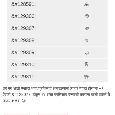
&#128591;
🙏
&#129306;
🤚
&#129307;
🤛
&#129308;
🤜
&#129309;
🤝
&#129310;
🤞
&#129311;
🤟
तर मग आता एखादा धागा/प्रतिसाद आवडल्यास त्यावर व्यक्त होताना +१
ऐवजी &#128077; टंकून 👍 असा प्रतिसाद देण्याची कल्पना कशी वाटते ते
जरूर कळवा 😉