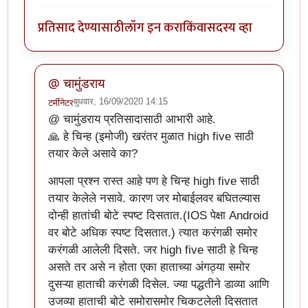
प्रतिसाद देण्यासाठी
लॉग इन करा
किंवा
सदस्य व्हा
@ चामुंडराय
बुधवार, 16/09/2020 14:15
टर्मीनेटर
In reply to
झकास काम झाले हे !
by
चामुंडराय
@ चामुंडराय प्रतिसादासाठी आभारी आहे.
🙏 हे चिन्ह (इमोजी) खरंतर मुळात high five साठी
तयार केले असावे का?
आपला प्रश्न रास्त आहे पण हे चिन्ह high five साठी
तयार केलेले नसावे. कारण जर मोबाईलवर बघितल्यास
दोन्ही हातांची बोटे स्पष्ट दिसतात.(IOS पेक्षा Android
वर बोटे अधिक स्पष्ट दिसतात.) त्यात करंगळी समोर
करंगळी आलेली दिसते. जर high five साठी हे चिन्ह
असते तर असे न होता एका हाताच्या अंगठ्या समोर
दुसऱ्या हाताची करंगळी दिसेल. ज्या पद्धतीने डाव्या आणि
उजव्या हाताची बोटे समोरासमोर चिकटलेली दिसतात