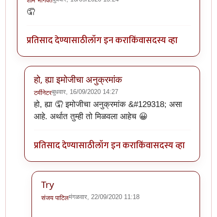
शाम भागवत
🤦
प्रतिसाद देण्यासाठी
लॉग इन करा
किंवा
सदस्य व्हा
हो, ह्या इमोजीचा अनुक्रमांक
बुधवार, 16/09/2020 14:27
टर्मीनेटर
In reply to
ही पण हल्ली बऱ्याच वेळेस वापरायला लागते.
by
शा
हो, ह्या 🤦 इमोजीचा अनुक्रमांक &#129318; असा
आहे. अर्थात तुम्ही तो मिळवला आहेच 😀
प्रतिसाद देण्यासाठी
लॉग इन करा
किंवा
सदस्य व्हा
Try
मंगळवार, 22/09/2020 11:18
संजय पाटिल
In reply to
हो, ह्या इमोजीचा अनुक्रमांक
by
टर्मीनेटर