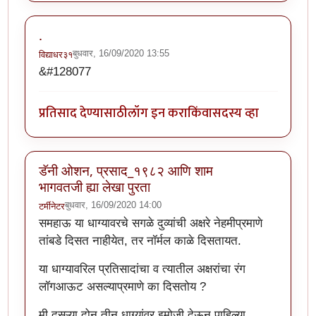
.
बुधवार, 16/09/2020 13:55
विद्याधर३१
&#128077
प्रतिसाद देण्यासाठी
लॉग इन करा
किंवा
सदस्य व्हा
डॅनी ओशन, प्रसाद_१९८२ आणि शाम
भागवतजी ह्या लेखा पुरता
बुधवार, 16/09/2020 14:00
टर्मीनेटर
समहाऊ या धाग्यावरचे सगळे दुव्यांची अक्षरे नेहमीप्रमाणे
तांबडे दिसत नाहीयेत, तर नॉर्मल काळे दिसतायत.
या धाग्यावरिल प्रतिसादांचा व त्यातील अक्षरांचा रंग
लॉगआऊट असल्याप्रमाणे का दिसतोय ?
मी दुसऱ्या दोन तीन धाग्यांवर इमोजी देऊन पाहिल्या.