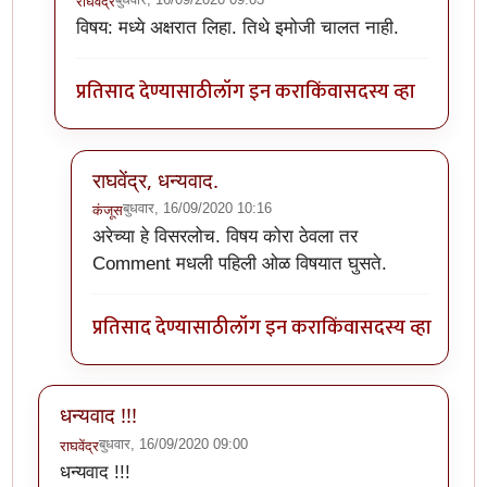
राघवेंद्र
In reply to
The website encountered an
by
कंजूस
विषय: मध्ये अक्षरात लिहा. तिथे इमोजी चालत नाही.
प्रतिसाद देण्यासाठी
लॉग इन करा
किंवा
सदस्य व्हा
राघवेंद्र, धन्यवाद.
बुधवार, 16/09/2020 10:16
कंजूस
In reply to
विषय: मध्ये अक्षरात लिहा.
by
राघवेंद्र
अरेच्या हे विसरलोच. विषय कोरा ठेवला तर
Comment मधली पहिली ओळ विषयात घुसते.
प्रतिसाद देण्यासाठी
लॉग इन करा
किंवा
सदस्य व्हा
धन्यवाद !!!
बुधवार, 16/09/2020 09:00
राघवेंद्र
धन्यवाद !!!