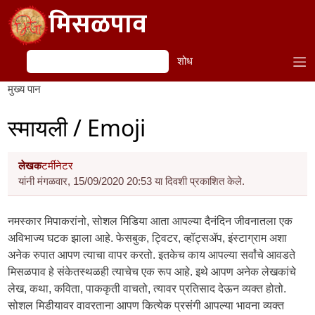
Skip to main content
मिसळपाव
शोध
शोध
मुख्य पान
स्मायली / Emoji
लेखक
टर्मीनेटर
यांनी मंगळवार, 15/09/2020 20:53 या दिवशी प्रकाशित केले.
नमस्कार मिपाकरांनो, सोशल मिडिया आता आपल्या दैनंदिन जीवनातला एक
अविभाज्य घटक झाला आहे. फेसबुक, ट्विटर, व्हॉट्सॲप, इंस्टाग्राम अशा
अनेक रुपात आपण त्याचा वापर करतो. इतकेच काय आपल्या सर्वांचे आवडते
मिसळपाव हे संकेतस्थळही त्याचेच एक रूप आहे. इथे आपण अनेक लेखकांचे
लेख, कथा, कविता, पाककृती वाचतो, त्यावर प्रतिसाद देऊन व्यक्त होतो.
सोशल मिडीयावर वावरताना आपण कित्येक प्रसंगी आपल्या भावना व्यक्त