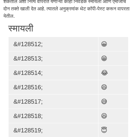
शकतील अशा नित्य वापरात येणाऱ्या काही निवडक स्मायली आणि एमोजींचे
दोन तक्ते खाली देत आहे. त्यातले अनुक्रमांक थेट कॉपी-पेस्ट करून वापरता
येतील.
स्मायली
&#128512;
😀
&#128513;
😁
&#128514;
😂
&#128516;
😄
&#128517;
😅
&#128518;
😆
&#128519;
😇