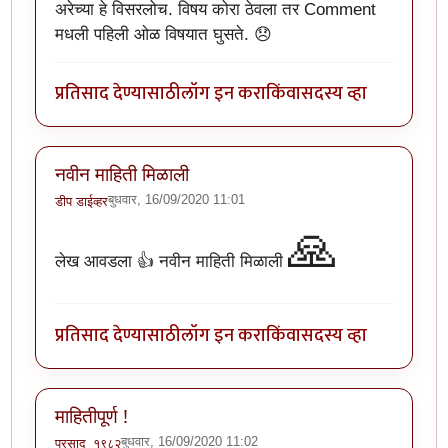
अरेच्या हे विसरलोच. विषय कोरा ठेवला तर Comment
मधली पहिली ओळ विषयात घुसते. 😞
प्रतिसाद देण्यासाठी
लॉग इन करा
किंवा
सदस्य व्हा
नवीन माहिती मिळाली
बुधवार, 16/09/2020 11:01
डीप डाईव्हर
🙏
लेख आवडला 👍 नवीन माहिती मिळाली
प्रतिसाद देण्यासाठी
लॉग इन करा
किंवा
सदस्य व्हा
माहितीपूर्ण !
बुधवार, 16/09/2020 11:02
प्रसाद_१९८२