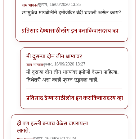
बुधवार, 16/09/2020 13:25
शाम भागवत
In reply to
या धाग्यावरिल प्रतिसादांचा व
by
प्रसाद_१९८२
त्यामुळेच मायबोलीने इमोजींवर बंदी घातली असेल काय?
प्रतिसाद देण्यासाठी
लॉग इन करा
किंवा
सदस्य व्हा
मी दुसऱ्या दोन तीन धाग्यांवर
बुधवार, 16/09/2020 13:27
शाम भागवत
In reply to
त्यामुळेच मायबोलीने इमोजींवर
by
शाम भागवत
मी दुसऱ्या दोन तीन धाग्यांवर इमोजी देऊन पाहिल्या.
तिथेतरी असा काही प्रश्न उद्भवला नाही.
प्रतिसाद देण्यासाठी
लॉग इन करा
किंवा
सदस्य व्हा
ही पण हल्ली बऱ्याच वेळेस वापरायला
लागते.
बुधवार, 16/09/2020 13:24