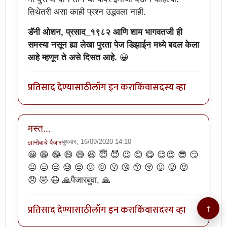
तिथेतरी असा काही प्रश्न उद्भवला नाही.
डॅनी ओशन, प्रसाद_१९८२ आणि शाम भागवतजी ही
समस्या नसून ह्या लेखा पुरता पेज डिझाईन मध्ये बदल केला
आहे म्हणून ते असे दिसत आहे.
😀
प्रतिसाद देण्यासाठी
लॉग इन करा
किंवा
सदस्य व्हा
मस्त...
बुधवार, 16/09/2020 14:10
ज्ञानोबाचे पैजार
😀 😁 😂 😄 😅 😆 😇 😈 😉 😊 😋 😌😍 😎 😏
😐 😑 😒 😓 😔 😕 😖 😗 😘 😙 😚 😛 😜 😝
😞 🤣 😷 🙏पैजारबुवा, 🙏
प्रतिसाद देण्यासाठी
लॉग इन करा
किंवा
सदस्य व्हा
↑