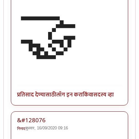
🤝
प्रतिसाद देण्यासाठी
लॉग इन करा
किंवा
सदस्य व्हा
&#128076
बुधवार, 16/09/2020 09:16
निनाद