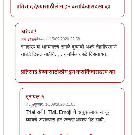
प्रतिसाद देण्यासाठी
लॉग इन करा
किंवा
सदस्य व्हा
अरेच्चा!
मंगळवार, 15/09/2020 22:58
डॅनी ओशन
In reply to
अर्रे व्वा !
by
डॅनी ओशन
समहाऊ या धाग्यावरचे सगळे दुव्यांची अक्षरे नेहमीप्रमाणे
तांबडे दिसत नाहीयेत, तर नॉर्मल काळे दिसतायत.
प्रतिसाद देण्यासाठी
लॉग इन करा
किंवा
सदस्य व्हा
ट्रायल १
बुधवार, 16/09/2020 21:03
कंजूस
In reply to
अरेच्चा!
by
डॅनी ओशन
Trial
सर्व HTML Emoji चे अनुक्रमांक जाणून
घ्यायचे असल्यास
ह्या पानास
अवश्य भेट द्यावी.