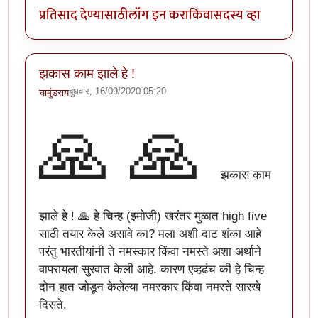
प्रतिसाद देण्यासाठी
लॉग इन करा
किंवा
सदस्य व्हा
झकास काम झाले हे !
बुधवार, 16/09/2020 05:20
चामुंडराय
🙏
🙏
झकास काम
झाले हे ! 🙏 हे चिन्ह (इमोजी) खरंतर मुळात high five
साठी तयार केले असावे का? मला अशी दाट शंका आहे
परंतु भारतीयांनी ते नमस्कार किंवा नमस्ते अशा अर्थाने
वापरायला सुरवात केली आहे. कारण एव्हढंच की हे चिन्ह
दोन हात जोडून केलेल्या नमस्कार किंवा नमस्ते सारखे
दिसते.