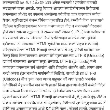
करण्यासाठी 😀 🙏 🙂 👍 😎 अशा अनेक स्मायली / एमोजींचा वापरही
सढळहस्ते करत असतो. परंतु मिपावर आपल्या स्मार्टफोनवरून लिहिताना
आपल्याला की-पॅड वर उपलब्ध असलेल्या एमोजींचा वापर करण्यावर मर्यादा
येतात. प्रतिसादाचे केवळ शीर्षकच प्रकाशित होणे, गमतीनी किंवा उपहासाने
दिलेल्या प्रतिसादामागच्या भावना वाचणाऱ्याला नीट न समजल्याने गैरसमज
होणे अशा समस्या उद्भवतात. ते टाळण्यासाठी आपण :), :P, :( अशा वर्णाक्षरांचा
वापर करतो. आपल्या लेखनात किंवा प्रतिसादात आकर्षक अशा इमोजी
दर्शवण्यासाठी आपल्याला HTML एमोजींचा वापर करणे सहज शक्य आहे.
सर्वप्रथम आपण HTML Emoji म्हणजे काय ते पाहू. एमोजी ह्या दिसायला
चित्र किंवा चिन्हांसारख्या असल्या तरी प्रत्यक्षात त्या UTF-8 (Unicode)
ह्या वर्ण संचातल्या अक्षरांचा समूह असतात. UTF-8 (Unicode) मध्ये
जगातल्या जवळपास सर्व अक्षरांचा आणि चिन्हांचा अंतर्भाव आहे. आपण आज
मरठी अथवा ईतर भारतीय भाषांमध्ये जे लिहितो, वाचतो ती ह्या UTF-8
(Unicode) चीच कृपा! आता आपण पाहूयात की अशा हजारो आकर्षक
एमोजींपैकी चेहऱ्यावरील भाव आणि हाताने किंवा हाताच्या बोटांनी केलेले निर्देश
अशा आपल्या नित्य वापरात असलेल्या एमोजींचा वापर आपण मिपावर कशा
प्रकारे करू शकतो. HTML Emoji दर्शवण्यासाठी
&, #, ;
आणि इंग्रजीतील
अंक व अक्षरांचा वापर केला जातो. प्रत्येक एमोजीसाठी एक अनुक्रमांक असतो
आणि त्या अनुक्रमांकाच्या आधी
&#
आणि नंतर
;
जोडावे लागते. उदाहरणार्थ