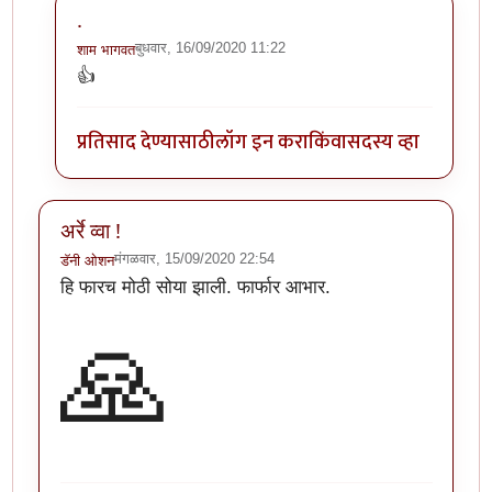
.
बुधवार, 16/09/2020 11:22
शाम भागवत
In reply to
अरे वा! छान माहिती!!
by
अथांग आकाश
👍
प्रतिसाद देण्यासाठी
लॉग इन करा
किंवा
सदस्य व्हा
अर्रे व्वा !
मंगळवार, 15/09/2020 22:54
डॅनी ओशन
हि फारच मोठी सोया झाली. फार्फार आभार.
🙏