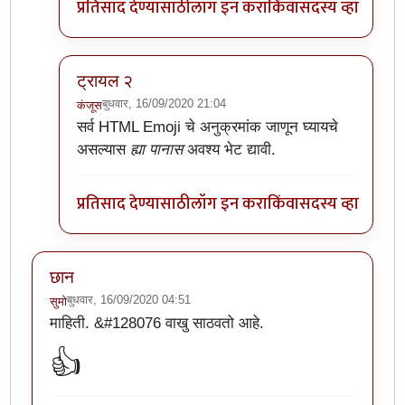
प्रतिसाद देण्यासाठी
लॉग इन करा
किंवा
सदस्य व्हा
ट्रायल २
बुधवार, 16/09/2020 21:04
कंजूस
In reply to
अरेच्चा!
by
डॅनी ओशन
सर्व HTML Emoji चे अनुक्रमांक जाणून घ्यायचे
असल्यास
ह्या पानास
अवश्य भेट द्यावी.
प्रतिसाद देण्यासाठी
लॉग इन करा
किंवा
सदस्य व्हा
छान
बुधवार, 16/09/2020 04:51
सुमो
माहिती. &#128076 वाखु साठवतो आहे.
👍