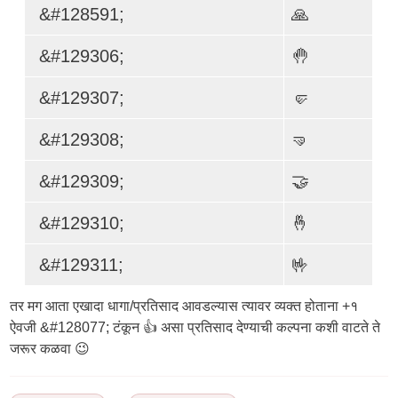
&#128591;
🙏
&#129306;
🤚
&#129307;
🤛
&#129308;
🤜
&#129309;
🤝
&#129310;
🤞
&#129311;
🤟
तर मग आता एखादा धागा/प्रतिसाद आवडल्यास त्यावर व्यक्त होताना +१
ऐवजी &#128077; टंकून 👍 असा प्रतिसाद देण्याची कल्पना कशी वाटते ते
जरूर कळवा 😉