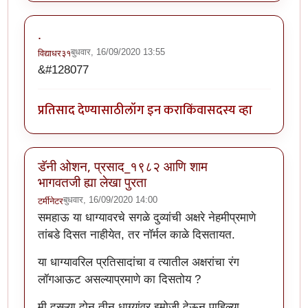
.
बुधवार, 16/09/2020 13:55
विद्याधर३१
&#128077
प्रतिसाद देण्यासाठी
लॉग इन करा
किंवा
सदस्य व्हा
डॅनी ओशन, प्रसाद_१९८२ आणि शाम
भागवतजी ह्या लेखा पुरता
बुधवार, 16/09/2020 14:00
टर्मीनेटर
समहाऊ या धाग्यावरचे सगळे दुव्यांची अक्षरे नेहमीप्रमाणे
तांबडे दिसत नाहीयेत, तर नॉर्मल काळे दिसतायत.
या धाग्यावरिल प्रतिसादांचा व त्यातील अक्षरांचा रंग
लॉगआऊट असल्याप्रमाणे का दिसतोय ?
मी दुसऱ्या दोन तीन धाग्यांवर इमोजी देऊन पाहिल्या.