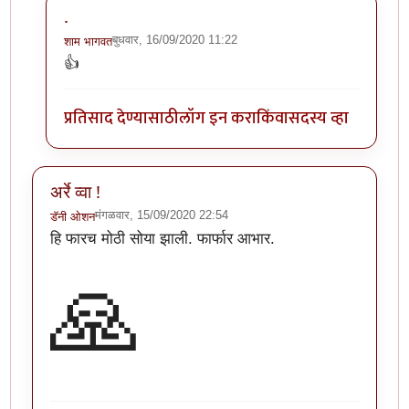
.
बुधवार, 16/09/2020 11:22
शाम भागवत
In reply to
अरे वा! छान माहिती!!
by
अथांग आकाश
👍
प्रतिसाद देण्यासाठी
लॉग इन करा
किंवा
सदस्य व्हा
अर्रे व्वा !
मंगळवार, 15/09/2020 22:54
डॅनी ओशन
हि फारच मोठी सोया झाली. फार्फार आभार.
🙏