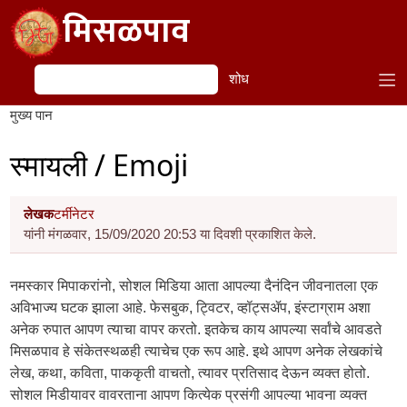
Skip to main content
मिसळपाव
शोध
शोध
मुख्य पान
स्मायली / Emoji
लेखक
टर्मीनेटर
यांनी मंगळवार, 15/09/2020 20:53 या दिवशी प्रकाशित केले.
नमस्कार मिपाकरांनो, सोशल मिडिया आता आपल्या दैनंदिन जीवनातला एक
अविभाज्य घटक झाला आहे. फेसबुक, ट्विटर, व्हॉट्सॲप, इंस्टाग्राम अशा
अनेक रुपात आपण त्याचा वापर करतो. इतकेच काय आपल्या सर्वांचे आवडते
मिसळपाव हे संकेतस्थळही त्याचेच एक रूप आहे. इथे आपण अनेक लेखकांचे
लेख, कथा, कविता, पाककृती वाचतो, त्यावर प्रतिसाद देऊन व्यक्त होतो.
सोशल मिडीयावर वावरताना आपण कित्येक प्रसंगी आपल्या भावना व्यक्त