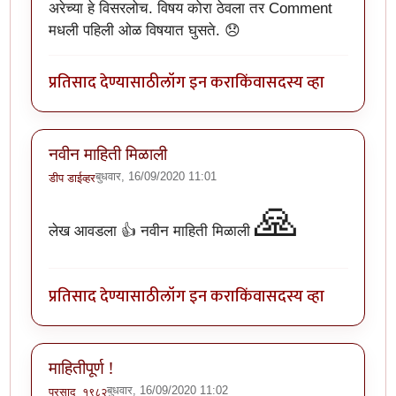
अरेच्या हे विसरलोच. विषय कोरा ठेवला तर Comment
मधली पहिली ओळ विषयात घुसते. 😞
प्रतिसाद देण्यासाठी
लॉग इन करा
किंवा
सदस्य व्हा
नवीन माहिती मिळाली
बुधवार, 16/09/2020 11:01
डीप डाईव्हर
🙏
लेख आवडला 👍 नवीन माहिती मिळाली
प्रतिसाद देण्यासाठी
लॉग इन करा
किंवा
सदस्य व्हा
माहितीपूर्ण !
बुधवार, 16/09/2020 11:02
प्रसाद_१९८२