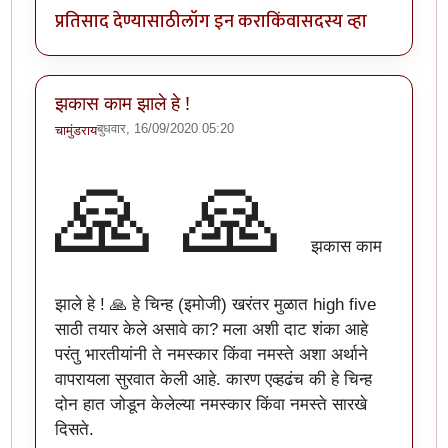
प्रतिसाद देण्यासाठी
लॉग इन करा
किंवा
सदस्य व्हा
झकास काम झाले हे !
बुधवार, 16/09/2020 05:20
चामुंडराय
🙏
🙏
झकास काम
झाले हे ! 🙏 हे चिन्ह (इमोजी) खरंतर मुळात high five
साठी तयार केले असावे का? मला अशी दाट शंका आहे
परंतु भारतीयांनी ते नमस्कार किंवा नमस्ते अशा अर्थाने
वापरायला सुरवात केली आहे. कारण एव्हढंच की हे चिन्ह
दोन हात जोडून केलेल्या नमस्कार किंवा नमस्ते सारखे
दिसते.