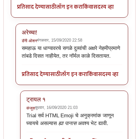
प्रतिसाद देण्यासाठी
लॉग इन करा
किंवा
सदस्य व्हा
अरेच्चा!
मंगळवार, 15/09/2020 22:58
डॅनी ओशन
In reply to
अर्रे व्वा !
by
डॅनी ओशन
समहाऊ या धाग्यावरचे सगळे दुव्यांची अक्षरे नेहमीप्रमाणे
तांबडे दिसत नाहीयेत, तर नॉर्मल काळे दिसतायत.
प्रतिसाद देण्यासाठी
लॉग इन करा
किंवा
सदस्य व्हा
ट्रायल १
बुधवार, 16/09/2020 21:03
कंजूस
In reply to
अरेच्चा!
by
डॅनी ओशन
Trial
सर्व HTML Emoji चे अनुक्रमांक जाणून
घ्यायचे असल्यास
ह्या पानास
अवश्य भेट द्यावी.