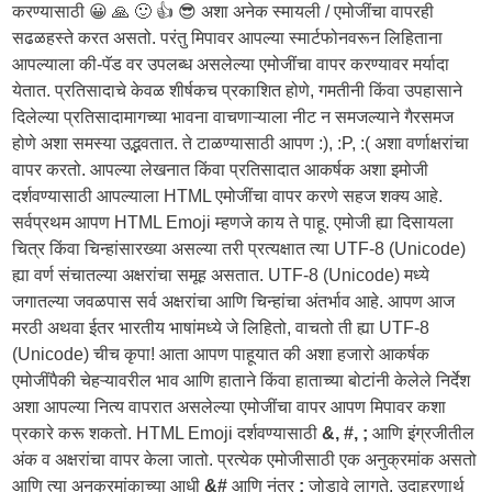
करण्यासाठी 😀 🙏 🙂 👍 😎 अशा अनेक स्मायली / एमोजींचा वापरही
सढळहस्ते करत असतो. परंतु मिपावर आपल्या स्मार्टफोनवरून लिहिताना
आपल्याला की-पॅड वर उपलब्ध असलेल्या एमोजींचा वापर करण्यावर मर्यादा
येतात. प्रतिसादाचे केवळ शीर्षकच प्रकाशित होणे, गमतीनी किंवा उपहासाने
दिलेल्या प्रतिसादामागच्या भावना वाचणाऱ्याला नीट न समजल्याने गैरसमज
होणे अशा समस्या उद्भवतात. ते टाळण्यासाठी आपण :), :P, :( अशा वर्णाक्षरांचा
वापर करतो. आपल्या लेखनात किंवा प्रतिसादात आकर्षक अशा इमोजी
दर्शवण्यासाठी आपल्याला HTML एमोजींचा वापर करणे सहज शक्य आहे.
सर्वप्रथम आपण HTML Emoji म्हणजे काय ते पाहू. एमोजी ह्या दिसायला
चित्र किंवा चिन्हांसारख्या असल्या तरी प्रत्यक्षात त्या UTF-8 (Unicode)
ह्या वर्ण संचातल्या अक्षरांचा समूह असतात. UTF-8 (Unicode) मध्ये
जगातल्या जवळपास सर्व अक्षरांचा आणि चिन्हांचा अंतर्भाव आहे. आपण आज
मरठी अथवा ईतर भारतीय भाषांमध्ये जे लिहितो, वाचतो ती ह्या UTF-8
(Unicode) चीच कृपा! आता आपण पाहूयात की अशा हजारो आकर्षक
एमोजींपैकी चेहऱ्यावरील भाव आणि हाताने किंवा हाताच्या बोटांनी केलेले निर्देश
अशा आपल्या नित्य वापरात असलेल्या एमोजींचा वापर आपण मिपावर कशा
प्रकारे करू शकतो. HTML Emoji दर्शवण्यासाठी
&, #, ;
आणि इंग्रजीतील
अंक व अक्षरांचा वापर केला जातो. प्रत्येक एमोजीसाठी एक अनुक्रमांक असतो
आणि त्या अनुक्रमांकाच्या आधी
&#
आणि नंतर
;
जोडावे लागते. उदाहरणार्थ