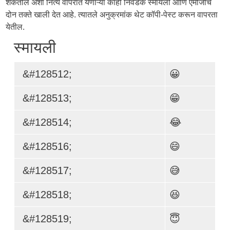
शकतील अशा नित्य वापरात येणाऱ्या काही निवडक स्मायली आणि एमोजींचे
दोन तक्ते खाली देत आहे. त्यातले अनुक्रमांक थेट कॉपी-पेस्ट करून वापरता
येतील.
स्मायली
&#128512;
😀
&#128513;
😁
&#128514;
😂
&#128516;
😄
&#128517;
😅
&#128518;
😆
&#128519;
😇