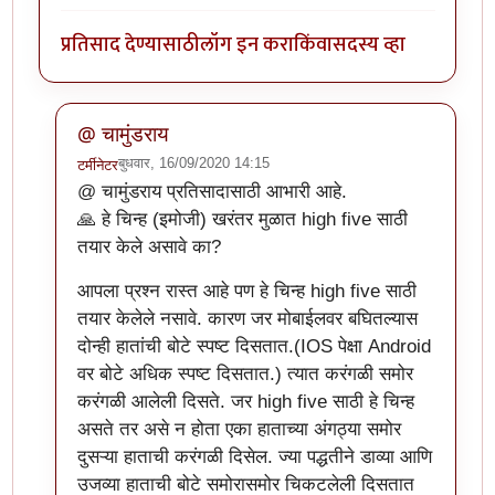
प्रतिसाद देण्यासाठी
लॉग इन करा
किंवा
सदस्य व्हा
@ चामुंडराय
बुधवार, 16/09/2020 14:15
टर्मीनेटर
In reply to
झकास काम झाले हे !
by
चामुंडराय
@ चामुंडराय प्रतिसादासाठी आभारी आहे.
🙏 हे चिन्ह (इमोजी) खरंतर मुळात high five साठी
तयार केले असावे का?
आपला प्रश्न रास्त आहे पण हे चिन्ह high five साठी
तयार केलेले नसावे. कारण जर मोबाईलवर बघितल्यास
दोन्ही हातांची बोटे स्पष्ट दिसतात.(IOS पेक्षा Android
वर बोटे अधिक स्पष्ट दिसतात.) त्यात करंगळी समोर
करंगळी आलेली दिसते. जर high five साठी हे चिन्ह
असते तर असे न होता एका हाताच्या अंगठ्या समोर
दुसऱ्या हाताची करंगळी दिसेल. ज्या पद्धतीने डाव्या आणि
उजव्या हाताची बोटे समोरासमोर चिकटलेली दिसतात