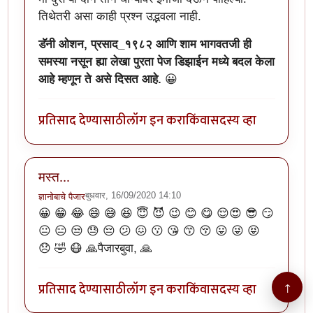
तिथेतरी असा काही प्रश्न उद्भवला नाही.
डॅनी ओशन, प्रसाद_१९८२ आणि शाम भागवतजी ही
समस्या नसून ह्या लेखा पुरता पेज डिझाईन मध्ये बदल केला
आहे म्हणून ते असे दिसत आहे.
😀
प्रतिसाद देण्यासाठी
लॉग इन करा
किंवा
सदस्य व्हा
मस्त...
बुधवार, 16/09/2020 14:10
ज्ञानोबाचे पैजार
😀 😁 😂 😄 😅 😆 😇 😈 😉 😊 😋 😌😍 😎 😏
😐 😑 😒 😓 😔 😕 😖 😗 😘 😙 😚 😛 😜 😝
😞 🤣 😷 🙏पैजारबुवा, 🙏
प्रतिसाद देण्यासाठी
लॉग इन करा
किंवा
सदस्य व्हा
↑