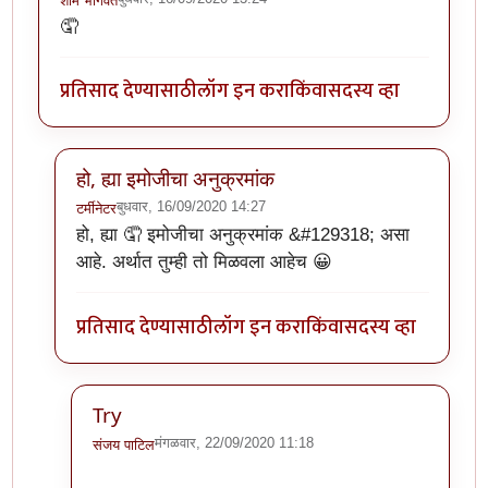
शाम भागवत
🤦
प्रतिसाद देण्यासाठी
लॉग इन करा
किंवा
सदस्य व्हा
हो, ह्या इमोजीचा अनुक्रमांक
बुधवार, 16/09/2020 14:27
टर्मीनेटर
In reply to
ही पण हल्ली बऱ्याच वेळेस वापरायला लागते.
by
शा
हो, ह्या 🤦 इमोजीचा अनुक्रमांक &#129318; असा
आहे. अर्थात तुम्ही तो मिळवला आहेच 😀
प्रतिसाद देण्यासाठी
लॉग इन करा
किंवा
सदस्य व्हा
Try
मंगळवार, 22/09/2020 11:18
संजय पाटिल
In reply to
हो, ह्या इमोजीचा अनुक्रमांक
by
टर्मीनेटर