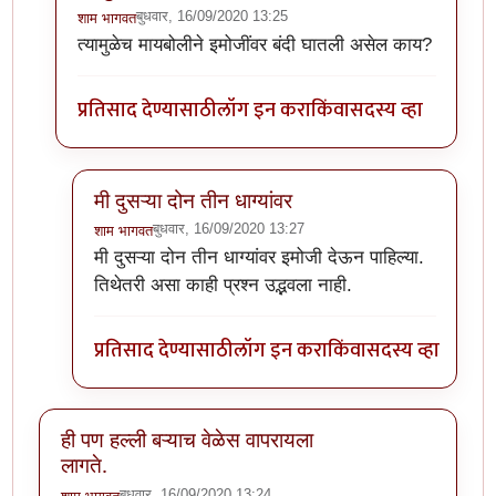
बुधवार, 16/09/2020 13:25
शाम भागवत
In reply to
या धाग्यावरिल प्रतिसादांचा व
by
प्रसाद_१९८२
त्यामुळेच मायबोलीने इमोजींवर बंदी घातली असेल काय?
प्रतिसाद देण्यासाठी
लॉग इन करा
किंवा
सदस्य व्हा
मी दुसऱ्या दोन तीन धाग्यांवर
बुधवार, 16/09/2020 13:27
शाम भागवत
In reply to
त्यामुळेच मायबोलीने इमोजींवर
by
शाम भागवत
मी दुसऱ्या दोन तीन धाग्यांवर इमोजी देऊन पाहिल्या.
तिथेतरी असा काही प्रश्न उद्भवला नाही.
प्रतिसाद देण्यासाठी
लॉग इन करा
किंवा
सदस्य व्हा
ही पण हल्ली बऱ्याच वेळेस वापरायला
लागते.
बुधवार, 16/09/2020 13:24