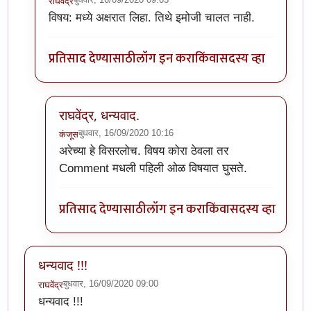
राघवेंद्र
In reply to
The website encountered an
by
कंजूस
विषय: मध्ये अक्षरात लिहा. तिथे इमोजी चालत नाही.
प्रतिसाद देण्यासाठी
लॉग इन करा
किंवा
सदस्य व्हा
राघवेंद्र, धन्यवाद.
बुधवार, 16/09/2020 10:16
कंजूस
In reply to
विषय: मध्ये अक्षरात लिहा.
by
राघवेंद्र
अरेच्या हे विसरलोच. विषय कोरा ठेवला तर
Comment मधली पहिली ओळ विषयात घुसते.
प्रतिसाद देण्यासाठी
लॉग इन करा
किंवा
सदस्य व्हा
धन्यवाद !!!
बुधवार, 16/09/2020 09:00
राघवेंद्र
धन्यवाद !!!