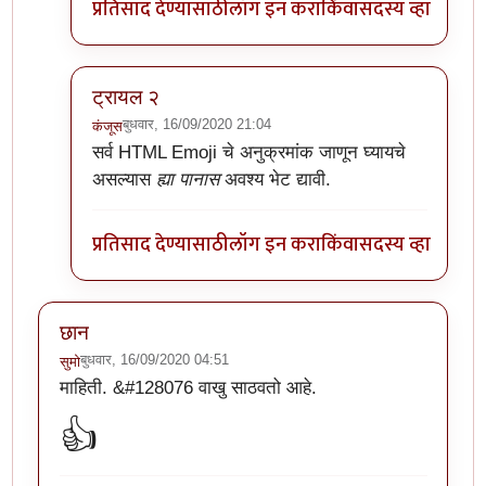
प्रतिसाद देण्यासाठी
लॉग इन करा
किंवा
सदस्य व्हा
ट्रायल २
बुधवार, 16/09/2020 21:04
कंजूस
In reply to
अरेच्चा!
by
डॅनी ओशन
सर्व HTML Emoji चे अनुक्रमांक जाणून घ्यायचे
असल्यास
ह्या पानास
अवश्य भेट द्यावी.
प्रतिसाद देण्यासाठी
लॉग इन करा
किंवा
सदस्य व्हा
छान
बुधवार, 16/09/2020 04:51
सुमो
माहिती. &#128076 वाखु साठवतो आहे.
👍