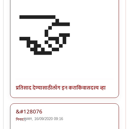
🤝
प्रतिसाद देण्यासाठी
लॉग इन करा
किंवा
सदस्य व्हा
&#128076
बुधवार, 16/09/2020 09:16
निनाद