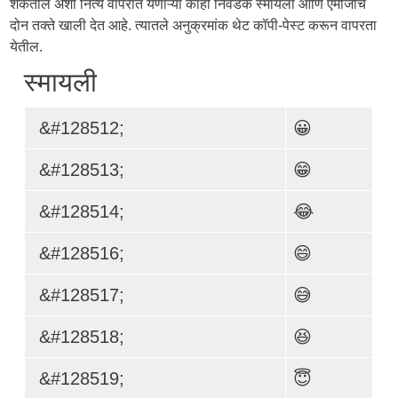
शकतील अशा नित्य वापरात येणाऱ्या काही निवडक स्मायली आणि एमोजींचे
दोन तक्ते खाली देत आहे. त्यातले अनुक्रमांक थेट कॉपी-पेस्ट करून वापरता
येतील.
स्मायली
&#128512;
😀
&#128513;
😁
&#128514;
😂
&#128516;
😄
&#128517;
😅
&#128518;
😆
&#128519;
😇