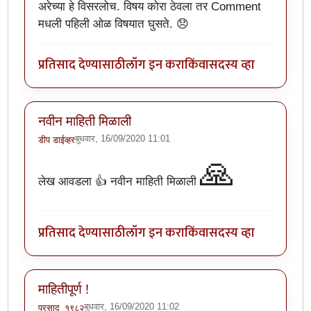
अरेच्या हे विसरलोच. विषय कोरा ठेवला तर Comment
मधली पहिली ओळ विषयात घुसते. 😞
प्रतिसाद देण्यासाठी
लॉग इन करा
किंवा
सदस्य व्हा
नवीन माहिती मिळाली
बुधवार, 16/09/2020 11:01
डीप डाईव्हर
🙏
लेख आवडला 👍 नवीन माहिती मिळाली
प्रतिसाद देण्यासाठी
लॉग इन करा
किंवा
सदस्य व्हा
माहितीपूर्ण !
बुधवार, 16/09/2020 11:02
प्रसाद_१९८२