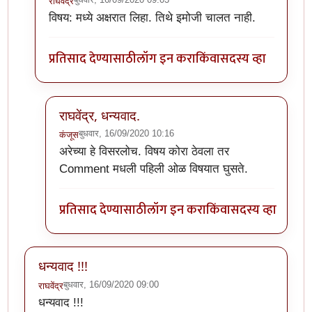
राघवेंद्र
In reply to
The website encountered an
by
कंजूस
विषय: मध्ये अक्षरात लिहा. तिथे इमोजी चालत नाही.
प्रतिसाद देण्यासाठी
लॉग इन करा
किंवा
सदस्य व्हा
राघवेंद्र, धन्यवाद.
बुधवार, 16/09/2020 10:16
कंजूस
In reply to
विषय: मध्ये अक्षरात लिहा.
by
राघवेंद्र
अरेच्या हे विसरलोच. विषय कोरा ठेवला तर
Comment मधली पहिली ओळ विषयात घुसते.
प्रतिसाद देण्यासाठी
लॉग इन करा
किंवा
सदस्य व्हा
धन्यवाद !!!
बुधवार, 16/09/2020 09:00
राघवेंद्र
धन्यवाद !!!