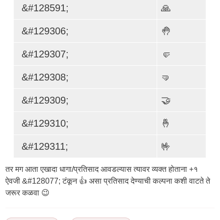
&#128591;
🙏
&#129306;
🤚
&#129307;
🤛
&#129308;
🤜
&#129309;
🤝
&#129310;
🤞
&#129311;
🤟
तर मग आता एखादा धागा/प्रतिसाद आवडल्यास त्यावर व्यक्त होताना +१
ऐवजी &#128077; टंकून 👍 असा प्रतिसाद देण्याची कल्पना कशी वाटते ते
जरूर कळवा 😉