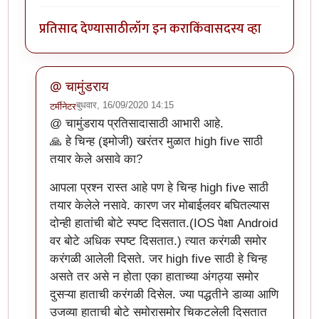
प्रतिसाद देण्यासाठी
लॉग इन करा
किंवा
सदस्य व्हा
@ चामुंडराय
बुधवार, 16/09/2020 14:15
टर्मीनेटर
In reply to
झकास काम झाले हे !
by
चामुंडराय
@ चामुंडराय प्रतिसादासाठी आभारी आहे.
🙏 हे चिन्ह (इमोजी) खरंतर मुळात high five साठी
तयार केले असावे का?
आपला प्रश्न रास्त आहे पण हे चिन्ह high five साठी
तयार केलेले नसावे. कारण जर मोबाईलवर बघितल्यास
दोन्ही हातांची बोटे स्पष्ट दिसतात.(IOS पेक्षा Android
वर बोटे अधिक स्पष्ट दिसतात.) त्यात करंगळी समोर
करंगळी आलेली दिसते. जर high five साठी हे चिन्ह
असते तर असे न होता एका हाताच्या अंगठ्या समोर
दुसऱ्या हाताची करंगळी दिसेल. ज्या पद्धतीने डाव्या आणि
उजव्या हाताची बोटे समोरासमोर चिकटलेली दिसतात