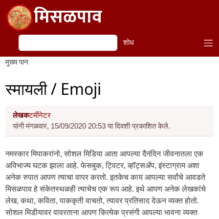
Skip to main content
मिसळपाव
शोध
शोध
मुख्य पान
स्मायली / Emoji
लेखक
टर्मीनेटर
यांनी मंगळवार, 15/09/2020 20:53 या दिवशी प्रकाशित केले.
नमस्कार मिपाकरांनो, सोशल मिडिया आता आपल्या दैनंदिन जीवनातला एक
अविभाज्य घटक झाला आहे. फेसबुक, ट्विटर, व्हॉट्सॲप, इंस्टाग्राम अशा
अनेक रुपात आपण त्याचा वापर करतो. इतकेच काय आपल्या सर्वांचे आवडते
मिसळपाव हे संकेतस्थळही त्याचेच एक रूप आहे. इथे आपण अनेक लेखकांचे
लेख, कथा, कविता, पाककृती वाचतो, त्यावर प्रतिसाद देऊन व्यक्त होतो.
सोशल मिडीयावर वावरताना आपण कित्येक प्रसंगी आपल्या भावना व्यक्त