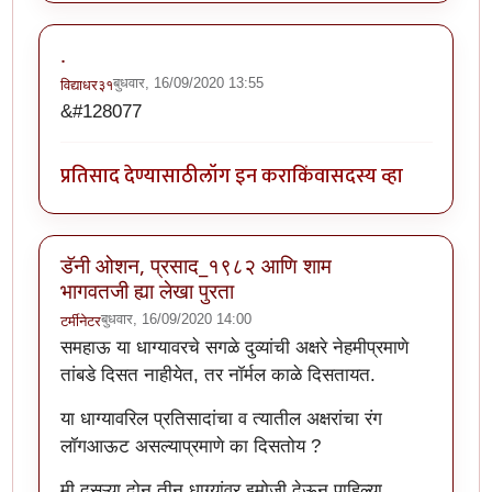
.
बुधवार, 16/09/2020 13:55
विद्याधर३१
&#128077
प्रतिसाद देण्यासाठी
लॉग इन करा
किंवा
सदस्य व्हा
डॅनी ओशन, प्रसाद_१९८२ आणि शाम
भागवतजी ह्या लेखा पुरता
बुधवार, 16/09/2020 14:00
टर्मीनेटर
समहाऊ या धाग्यावरचे सगळे दुव्यांची अक्षरे नेहमीप्रमाणे
तांबडे दिसत नाहीयेत, तर नॉर्मल काळे दिसतायत.
या धाग्यावरिल प्रतिसादांचा व त्यातील अक्षरांचा रंग
लॉगआऊट असल्याप्रमाणे का दिसतोय ?
मी दुसऱ्या दोन तीन धाग्यांवर इमोजी देऊन पाहिल्या.