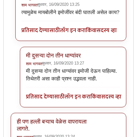
बुधवार, 16/09/2020 13:25
शाम भागवत
In reply to
या धाग्यावरिल प्रतिसादांचा व
by
प्रसाद_१९८२
त्यामुळेच मायबोलीने इमोजींवर बंदी घातली असेल काय?
प्रतिसाद देण्यासाठी
लॉग इन करा
किंवा
सदस्य व्हा
मी दुसऱ्या दोन तीन धाग्यांवर
बुधवार, 16/09/2020 13:27
शाम भागवत
In reply to
त्यामुळेच मायबोलीने इमोजींवर
by
शाम भागवत
मी दुसऱ्या दोन तीन धाग्यांवर इमोजी देऊन पाहिल्या.
तिथेतरी असा काही प्रश्न उद्भवला नाही.
प्रतिसाद देण्यासाठी
लॉग इन करा
किंवा
सदस्य व्हा
ही पण हल्ली बऱ्याच वेळेस वापरायला
लागते.
बुधवार, 16/09/2020 13:24