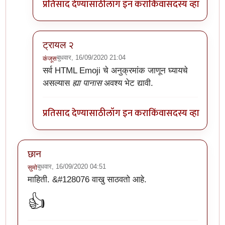
प्रतिसाद देण्यासाठी
लॉग इन करा
किंवा
सदस्य व्हा
ट्रायल २
बुधवार, 16/09/2020 21:04
कंजूस
In reply to
अरेच्चा!
by
डॅनी ओशन
सर्व HTML Emoji चे अनुक्रमांक जाणून घ्यायचे
असल्यास
ह्या पानास
अवश्य भेट द्यावी.
प्रतिसाद देण्यासाठी
लॉग इन करा
किंवा
सदस्य व्हा
छान
बुधवार, 16/09/2020 04:51
सुमो
माहिती. &#128076 वाखु साठवतो आहे.
👍