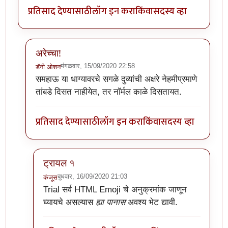
प्रतिसाद देण्यासाठी
लॉग इन करा
किंवा
सदस्य व्हा
अरेच्चा!
मंगळवार, 15/09/2020 22:58
डॅनी ओशन
In reply to
अर्रे व्वा !
by
डॅनी ओशन
समहाऊ या धाग्यावरचे सगळे दुव्यांची अक्षरे नेहमीप्रमाणे
तांबडे दिसत नाहीयेत, तर नॉर्मल काळे दिसतायत.
प्रतिसाद देण्यासाठी
लॉग इन करा
किंवा
सदस्य व्हा
ट्रायल १
बुधवार, 16/09/2020 21:03
कंजूस
In reply to
अरेच्चा!
by
डॅनी ओशन
Trial
सर्व HTML Emoji चे अनुक्रमांक जाणून
घ्यायचे असल्यास
ह्या पानास
अवश्य भेट द्यावी.