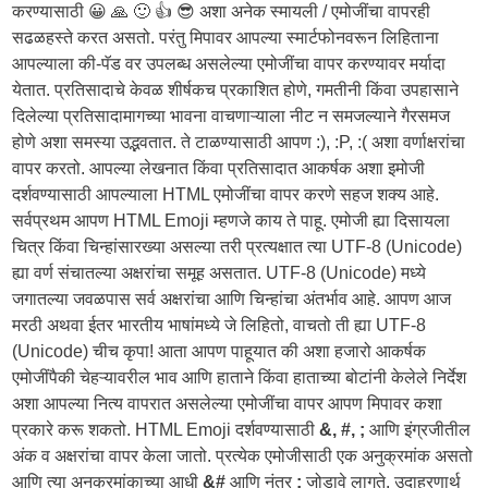
करण्यासाठी 😀 🙏 🙂 👍 😎 अशा अनेक स्मायली / एमोजींचा वापरही
सढळहस्ते करत असतो. परंतु मिपावर आपल्या स्मार्टफोनवरून लिहिताना
आपल्याला की-पॅड वर उपलब्ध असलेल्या एमोजींचा वापर करण्यावर मर्यादा
येतात. प्रतिसादाचे केवळ शीर्षकच प्रकाशित होणे, गमतीनी किंवा उपहासाने
दिलेल्या प्रतिसादामागच्या भावना वाचणाऱ्याला नीट न समजल्याने गैरसमज
होणे अशा समस्या उद्भवतात. ते टाळण्यासाठी आपण :), :P, :( अशा वर्णाक्षरांचा
वापर करतो. आपल्या लेखनात किंवा प्रतिसादात आकर्षक अशा इमोजी
दर्शवण्यासाठी आपल्याला HTML एमोजींचा वापर करणे सहज शक्य आहे.
सर्वप्रथम आपण HTML Emoji म्हणजे काय ते पाहू. एमोजी ह्या दिसायला
चित्र किंवा चिन्हांसारख्या असल्या तरी प्रत्यक्षात त्या UTF-8 (Unicode)
ह्या वर्ण संचातल्या अक्षरांचा समूह असतात. UTF-8 (Unicode) मध्ये
जगातल्या जवळपास सर्व अक्षरांचा आणि चिन्हांचा अंतर्भाव आहे. आपण आज
मरठी अथवा ईतर भारतीय भाषांमध्ये जे लिहितो, वाचतो ती ह्या UTF-8
(Unicode) चीच कृपा! आता आपण पाहूयात की अशा हजारो आकर्षक
एमोजींपैकी चेहऱ्यावरील भाव आणि हाताने किंवा हाताच्या बोटांनी केलेले निर्देश
अशा आपल्या नित्य वापरात असलेल्या एमोजींचा वापर आपण मिपावर कशा
प्रकारे करू शकतो. HTML Emoji दर्शवण्यासाठी
&, #, ;
आणि इंग्रजीतील
अंक व अक्षरांचा वापर केला जातो. प्रत्येक एमोजीसाठी एक अनुक्रमांक असतो
आणि त्या अनुक्रमांकाच्या आधी
&#
आणि नंतर
;
जोडावे लागते. उदाहरणार्थ