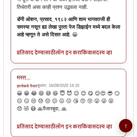
तिथेतरी असा काही प्रश्न उद्भवला नाही.
डॅनी ओशन, प्रसाद_१९८२ आणि शाम भागवतजी ही
समस्या नसून ह्या लेखा पुरता पेज डिझाईन मध्ये बदल केला
आहे म्हणून ते असे दिसत आहे.
😀
प्रतिसाद देण्यासाठी
लॉग इन करा
किंवा
सदस्य व्हा
मस्त...
बुधवार, 16/09/2020 14:10
ज्ञानोबाचे पैजार
😀 😁 😂 😄 😅 😆 😇 😈 😉 😊 😋 😌😍 😎 😏
😐 😑 😒 😓 😔 😕 😖 😗 😘 😙 😚 😛 😜 😝
😞 🤣 😷 🙏पैजारबुवा, 🙏
प्रतिसाद देण्यासाठी
लॉग इन करा
किंवा
सदस्य व्हा
↑