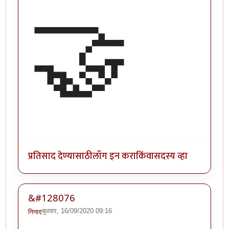
🤝
प्रतिसाद देण्यासाठी
लॉग इन करा
किंवा
सदस्य व्हा
&#128076
बुधवार, 16/09/2020 09:16
निनाद