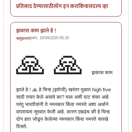
प्रतिसाद देण्यासाठी
लॉग इन करा
किंवा
सदस्य व्हा
झकास काम झाले हे !
बुधवार, 16/09/2020 05:20
चामुंडराय
🙏
🙏
झकास काम
झाले हे ! 🙏 हे चिन्ह (इमोजी) खरंतर मुळात high five
साठी तयार केले असावे का? मला अशी दाट शंका आहे
परंतु भारतीयांनी ते नमस्कार किंवा नमस्ते अशा अर्थाने
वापरायला सुरवात केली आहे. कारण एव्हढंच की हे चिन्ह
दोन हात जोडून केलेल्या नमस्कार किंवा नमस्ते सारखे
दिसते.