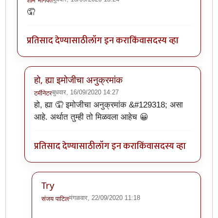
शाम भागवत
🤦
प्रतिसाद देण्यासाठी
लॉग इन करा
किंवा
सदस्य व्हा
हो, ह्या इमोजीचा अनुक्रमांक
बुधवार, 16/09/2020 14:27
टर्मीनेटर
In reply to
ही पण हल्ली बऱ्याच वेळेस वापरायला लागते.
by
शा
हो, ह्या 🤦 इमोजीचा अनुक्रमांक &#129318; असा
आहे. अर्थात तुम्ही तो मिळवला आहेच 😀
प्रतिसाद देण्यासाठी
लॉग इन करा
किंवा
सदस्य व्हा
Try
मंगळवार, 22/09/2020 11:18
संजय पाटिल
In reply to
हो, ह्या इमोजीचा अनुक्रमांक
by
टर्मीनेटर