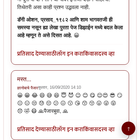
तिथेतरी असा काही प्रश्न उद्भवला नाही.
डॅनी ओशन, प्रसाद_१९८२ आणि शाम भागवतजी ही
समस्या नसून ह्या लेखा पुरता पेज डिझाईन मध्ये बदल केला
आहे म्हणून ते असे दिसत आहे.
😀
प्रतिसाद देण्यासाठी
लॉग इन करा
किंवा
सदस्य व्हा
मस्त...
बुधवार, 16/09/2020 14:10
ज्ञानोबाचे पैजार
😀 😁 😂 😄 😅 😆 😇 😈 😉 😊 😋 😌😍 😎 😏
😐 😑 😒 😓 😔 😕 😖 😗 😘 😙 😚 😛 😜 😝
😞 🤣 😷 🙏पैजारबुवा, 🙏
प्रतिसाद देण्यासाठी
लॉग इन करा
किंवा
सदस्य व्हा
↑