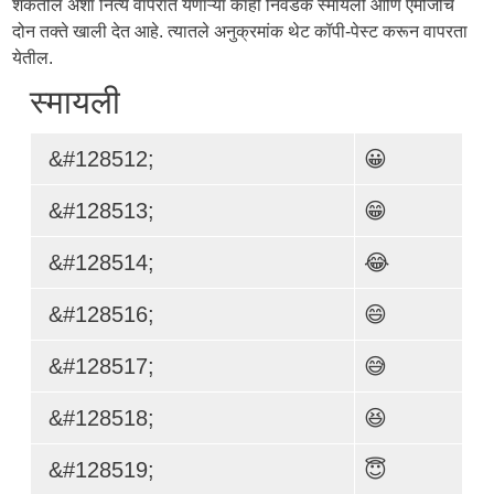
शकतील अशा नित्य वापरात येणाऱ्या काही निवडक स्मायली आणि एमोजींचे
दोन तक्ते खाली देत आहे. त्यातले अनुक्रमांक थेट कॉपी-पेस्ट करून वापरता
येतील.
स्मायली
&#128512;
😀
&#128513;
😁
&#128514;
😂
&#128516;
😄
&#128517;
😅
&#128518;
😆
&#128519;
😇