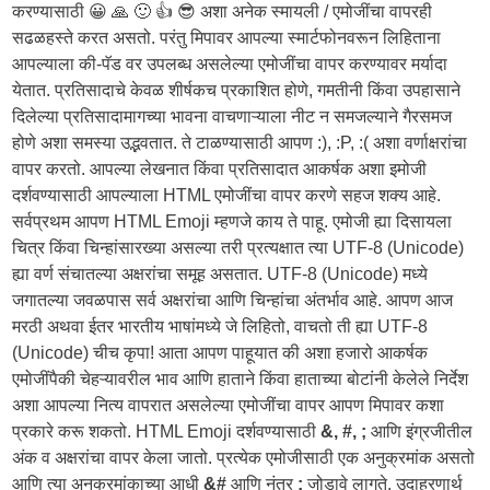
करण्यासाठी 😀 🙏 🙂 👍 😎 अशा अनेक स्मायली / एमोजींचा वापरही
सढळहस्ते करत असतो. परंतु मिपावर आपल्या स्मार्टफोनवरून लिहिताना
आपल्याला की-पॅड वर उपलब्ध असलेल्या एमोजींचा वापर करण्यावर मर्यादा
येतात. प्रतिसादाचे केवळ शीर्षकच प्रकाशित होणे, गमतीनी किंवा उपहासाने
दिलेल्या प्रतिसादामागच्या भावना वाचणाऱ्याला नीट न समजल्याने गैरसमज
होणे अशा समस्या उद्भवतात. ते टाळण्यासाठी आपण :), :P, :( अशा वर्णाक्षरांचा
वापर करतो. आपल्या लेखनात किंवा प्रतिसादात आकर्षक अशा इमोजी
दर्शवण्यासाठी आपल्याला HTML एमोजींचा वापर करणे सहज शक्य आहे.
सर्वप्रथम आपण HTML Emoji म्हणजे काय ते पाहू. एमोजी ह्या दिसायला
चित्र किंवा चिन्हांसारख्या असल्या तरी प्रत्यक्षात त्या UTF-8 (Unicode)
ह्या वर्ण संचातल्या अक्षरांचा समूह असतात. UTF-8 (Unicode) मध्ये
जगातल्या जवळपास सर्व अक्षरांचा आणि चिन्हांचा अंतर्भाव आहे. आपण आज
मरठी अथवा ईतर भारतीय भाषांमध्ये जे लिहितो, वाचतो ती ह्या UTF-8
(Unicode) चीच कृपा! आता आपण पाहूयात की अशा हजारो आकर्षक
एमोजींपैकी चेहऱ्यावरील भाव आणि हाताने किंवा हाताच्या बोटांनी केलेले निर्देश
अशा आपल्या नित्य वापरात असलेल्या एमोजींचा वापर आपण मिपावर कशा
प्रकारे करू शकतो. HTML Emoji दर्शवण्यासाठी
&, #, ;
आणि इंग्रजीतील
अंक व अक्षरांचा वापर केला जातो. प्रत्येक एमोजीसाठी एक अनुक्रमांक असतो
आणि त्या अनुक्रमांकाच्या आधी
&#
आणि नंतर
;
जोडावे लागते. उदाहरणार्थ