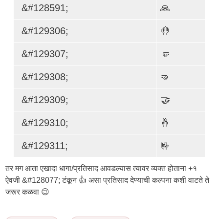
&#128591;
🙏
&#129306;
🤚
&#129307;
🤛
&#129308;
🤜
&#129309;
🤝
&#129310;
🤞
&#129311;
🤟
तर मग आता एखादा धागा/प्रतिसाद आवडल्यास त्यावर व्यक्त होताना +१
ऐवजी &#128077; टंकून 👍 असा प्रतिसाद देण्याची कल्पना कशी वाटते ते
जरूर कळवा 😉