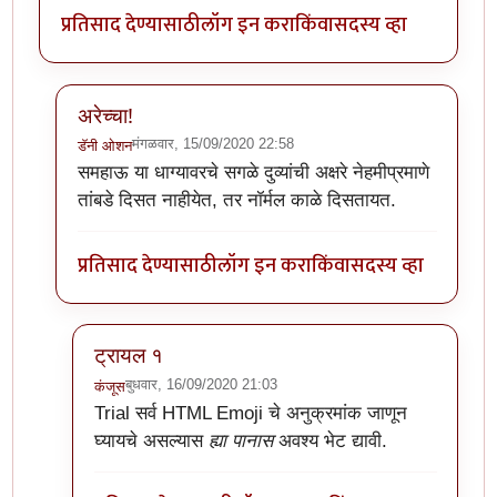
प्रतिसाद देण्यासाठी
लॉग इन करा
किंवा
सदस्य व्हा
अरेच्चा!
मंगळवार, 15/09/2020 22:58
डॅनी ओशन
In reply to
अर्रे व्वा !
by
डॅनी ओशन
समहाऊ या धाग्यावरचे सगळे दुव्यांची अक्षरे नेहमीप्रमाणे
तांबडे दिसत नाहीयेत, तर नॉर्मल काळे दिसतायत.
प्रतिसाद देण्यासाठी
लॉग इन करा
किंवा
सदस्य व्हा
ट्रायल १
बुधवार, 16/09/2020 21:03
कंजूस
In reply to
अरेच्चा!
by
डॅनी ओशन
Trial
सर्व HTML Emoji चे अनुक्रमांक जाणून
घ्यायचे असल्यास
ह्या पानास
अवश्य भेट द्यावी.