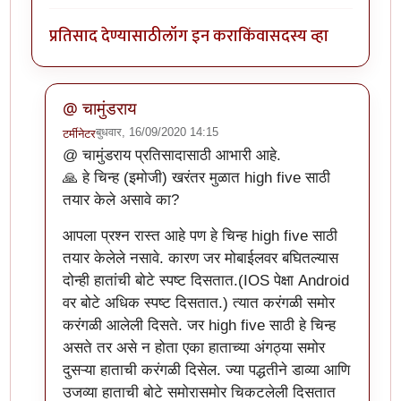
प्रतिसाद देण्यासाठी
लॉग इन करा
किंवा
सदस्य व्हा
@ चामुंडराय
बुधवार, 16/09/2020 14:15
टर्मीनेटर
In reply to
झकास काम झाले हे !
by
चामुंडराय
@ चामुंडराय प्रतिसादासाठी आभारी आहे.
🙏 हे चिन्ह (इमोजी) खरंतर मुळात high five साठी
तयार केले असावे का?
आपला प्रश्न रास्त आहे पण हे चिन्ह high five साठी
तयार केलेले नसावे. कारण जर मोबाईलवर बघितल्यास
दोन्ही हातांची बोटे स्पष्ट दिसतात.(IOS पेक्षा Android
वर बोटे अधिक स्पष्ट दिसतात.) त्यात करंगळी समोर
करंगळी आलेली दिसते. जर high five साठी हे चिन्ह
असते तर असे न होता एका हाताच्या अंगठ्या समोर
दुसऱ्या हाताची करंगळी दिसेल. ज्या पद्धतीने डाव्या आणि
उजव्या हाताची बोटे समोरासमोर चिकटलेली दिसतात