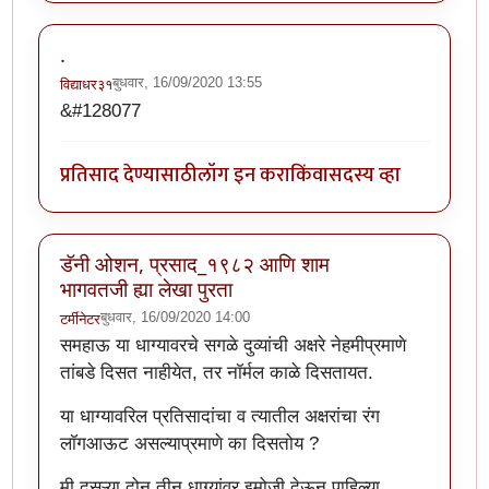
.
बुधवार, 16/09/2020 13:55
विद्याधर३१
&#128077
प्रतिसाद देण्यासाठी
लॉग इन करा
किंवा
सदस्य व्हा
डॅनी ओशन, प्रसाद_१९८२ आणि शाम
भागवतजी ह्या लेखा पुरता
बुधवार, 16/09/2020 14:00
टर्मीनेटर
समहाऊ या धाग्यावरचे सगळे दुव्यांची अक्षरे नेहमीप्रमाणे
तांबडे दिसत नाहीयेत, तर नॉर्मल काळे दिसतायत.
या धाग्यावरिल प्रतिसादांचा व त्यातील अक्षरांचा रंग
लॉगआऊट असल्याप्रमाणे का दिसतोय ?
मी दुसऱ्या दोन तीन धाग्यांवर इमोजी देऊन पाहिल्या.