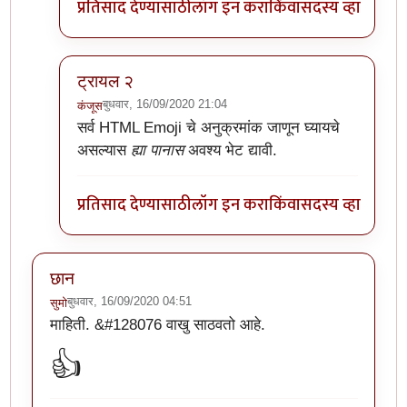
प्रतिसाद देण्यासाठी
लॉग इन करा
किंवा
सदस्य व्हा
ट्रायल २
बुधवार, 16/09/2020 21:04
कंजूस
In reply to
अरेच्चा!
by
डॅनी ओशन
सर्व HTML Emoji चे अनुक्रमांक जाणून घ्यायचे
असल्यास
ह्या पानास
अवश्य भेट द्यावी.
प्रतिसाद देण्यासाठी
लॉग इन करा
किंवा
सदस्य व्हा
छान
बुधवार, 16/09/2020 04:51
सुमो
माहिती. &#128076 वाखु साठवतो आहे.
👍