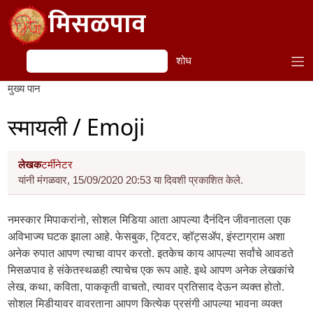
Skip to main content
मिसळपाव
शोध
शोध
मुख्य पान
स्मायली / Emoji
लेखक
टर्मीनेटर
यांनी मंगळवार, 15/09/2020 20:53 या दिवशी प्रकाशित केले.
नमस्कार मिपाकरांनो, सोशल मिडिया आता आपल्या दैनंदिन जीवनातला एक
अविभाज्य घटक झाला आहे. फेसबुक, ट्विटर, व्हॉट्सॲप, इंस्टाग्राम अशा
अनेक रुपात आपण त्याचा वापर करतो. इतकेच काय आपल्या सर्वांचे आवडते
मिसळपाव हे संकेतस्थळही त्याचेच एक रूप आहे. इथे आपण अनेक लेखकांचे
लेख, कथा, कविता, पाककृती वाचतो, त्यावर प्रतिसाद देऊन व्यक्त होतो.
सोशल मिडीयावर वावरताना आपण कित्येक प्रसंगी आपल्या भावना व्यक्त