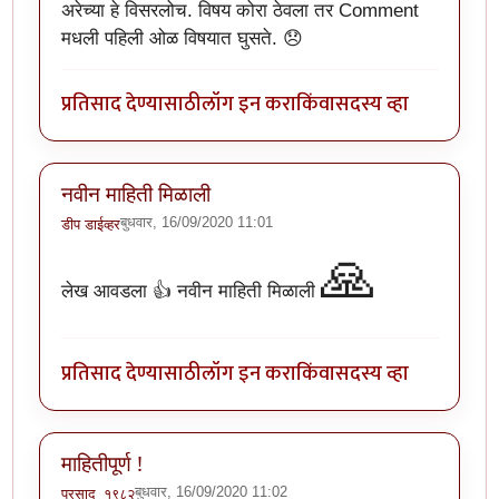
अरेच्या हे विसरलोच. विषय कोरा ठेवला तर Comment
मधली पहिली ओळ विषयात घुसते. 😞
प्रतिसाद देण्यासाठी
लॉग इन करा
किंवा
सदस्य व्हा
नवीन माहिती मिळाली
बुधवार, 16/09/2020 11:01
डीप डाईव्हर
🙏
लेख आवडला 👍 नवीन माहिती मिळाली
प्रतिसाद देण्यासाठी
लॉग इन करा
किंवा
सदस्य व्हा
माहितीपूर्ण !
बुधवार, 16/09/2020 11:02
प्रसाद_१९८२