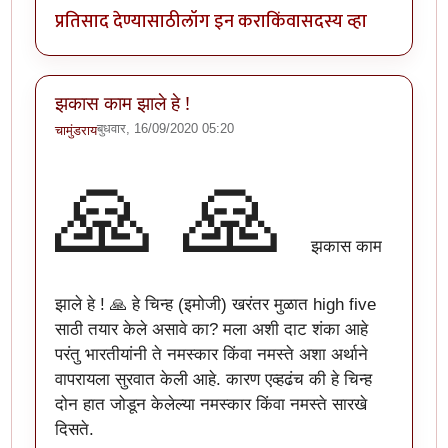
प्रतिसाद देण्यासाठी
लॉग इन करा
किंवा
सदस्य व्हा
झकास काम झाले हे !
बुधवार, 16/09/2020 05:20
चामुंडराय
🙏
🙏
झकास काम
झाले हे ! 🙏 हे चिन्ह (इमोजी) खरंतर मुळात high five
साठी तयार केले असावे का? मला अशी दाट शंका आहे
परंतु भारतीयांनी ते नमस्कार किंवा नमस्ते अशा अर्थाने
वापरायला सुरवात केली आहे. कारण एव्हढंच की हे चिन्ह
दोन हात जोडून केलेल्या नमस्कार किंवा नमस्ते सारखे
दिसते.