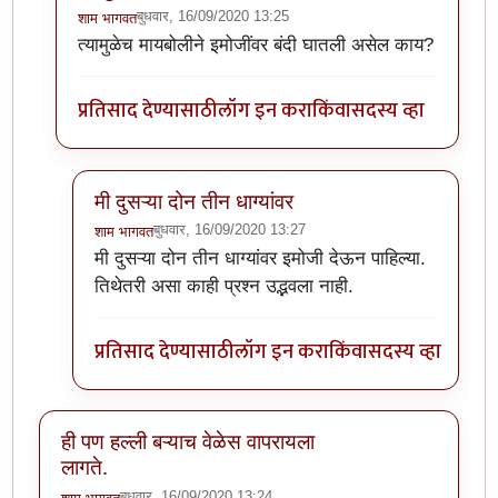
बुधवार, 16/09/2020 13:25
शाम भागवत
In reply to
या धाग्यावरिल प्रतिसादांचा व
by
प्रसाद_१९८२
त्यामुळेच मायबोलीने इमोजींवर बंदी घातली असेल काय?
प्रतिसाद देण्यासाठी
लॉग इन करा
किंवा
सदस्य व्हा
मी दुसऱ्या दोन तीन धाग्यांवर
बुधवार, 16/09/2020 13:27
शाम भागवत
In reply to
त्यामुळेच मायबोलीने इमोजींवर
by
शाम भागवत
मी दुसऱ्या दोन तीन धाग्यांवर इमोजी देऊन पाहिल्या.
तिथेतरी असा काही प्रश्न उद्भवला नाही.
प्रतिसाद देण्यासाठी
लॉग इन करा
किंवा
सदस्य व्हा
ही पण हल्ली बऱ्याच वेळेस वापरायला
लागते.
बुधवार, 16/09/2020 13:24