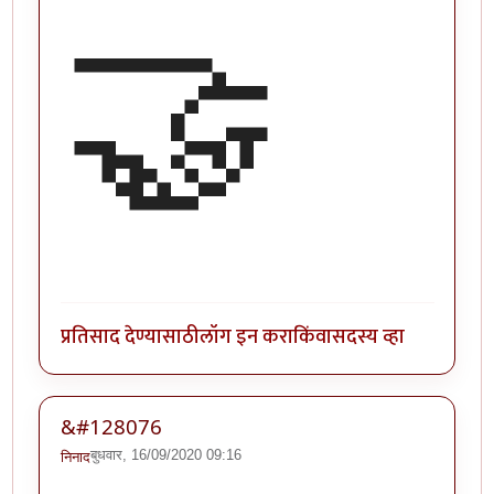
🤝
प्रतिसाद देण्यासाठी
लॉग इन करा
किंवा
सदस्य व्हा
&#128076
बुधवार, 16/09/2020 09:16
निनाद