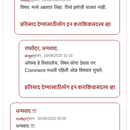
राघवेंद्र
In reply to
The website encountered an
by
कंजूस
विषय: मध्ये अक्षरात लिहा. तिथे इमोजी चालत नाही.
प्रतिसाद देण्यासाठी
लॉग इन करा
किंवा
सदस्य व्हा
राघवेंद्र, धन्यवाद.
बुधवार, 16/09/2020 10:16
कंजूस
In reply to
विषय: मध्ये अक्षरात लिहा.
by
राघवेंद्र
अरेच्या हे विसरलोच. विषय कोरा ठेवला तर
Comment मधली पहिली ओळ विषयात घुसते.
प्रतिसाद देण्यासाठी
लॉग इन करा
किंवा
सदस्य व्हा
धन्यवाद !!!
बुधवार, 16/09/2020 09:00
राघवेंद्र
धन्यवाद !!!