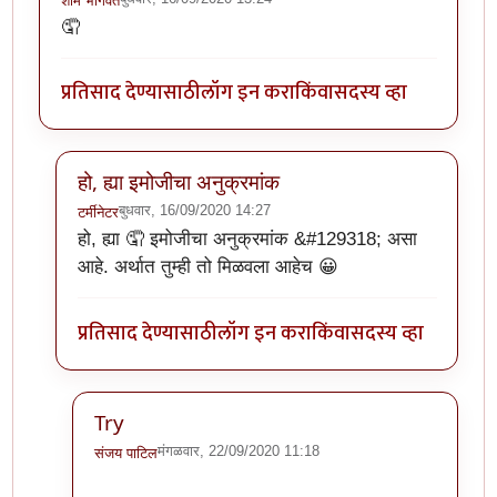
शाम भागवत
🤦
प्रतिसाद देण्यासाठी
लॉग इन करा
किंवा
सदस्य व्हा
हो, ह्या इमोजीचा अनुक्रमांक
बुधवार, 16/09/2020 14:27
टर्मीनेटर
In reply to
ही पण हल्ली बऱ्याच वेळेस वापरायला लागते.
by
शा
हो, ह्या 🤦 इमोजीचा अनुक्रमांक &#129318; असा
आहे. अर्थात तुम्ही तो मिळवला आहेच 😀
प्रतिसाद देण्यासाठी
लॉग इन करा
किंवा
सदस्य व्हा
Try
मंगळवार, 22/09/2020 11:18
संजय पाटिल
In reply to
हो, ह्या इमोजीचा अनुक्रमांक
by
टर्मीनेटर