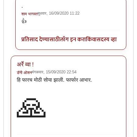
.
बुधवार, 16/09/2020 11:22
शाम भागवत
In reply to
अरे वा! छान माहिती!!
by
अथांग आकाश
👍
प्रतिसाद देण्यासाठी
लॉग इन करा
किंवा
सदस्य व्हा
अर्रे व्वा !
मंगळवार, 15/09/2020 22:54
डॅनी ओशन
हि फारच मोठी सोया झाली. फार्फार आभार.
🙏