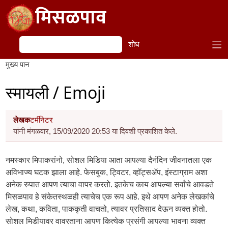
Skip to main content
मिसळपाव
शोध
शोध
मुख्य पान
स्मायली / Emoji
लेखक
टर्मीनेटर
यांनी मंगळवार, 15/09/2020 20:53 या दिवशी प्रकाशित केले.
नमस्कार मिपाकरांनो, सोशल मिडिया आता आपल्या दैनंदिन जीवनातला एक
अविभाज्य घटक झाला आहे. फेसबुक, ट्विटर, व्हॉट्सॲप, इंस्टाग्राम अशा
अनेक रुपात आपण त्याचा वापर करतो. इतकेच काय आपल्या सर्वांचे आवडते
मिसळपाव हे संकेतस्थळही त्याचेच एक रूप आहे. इथे आपण अनेक लेखकांचे
लेख, कथा, कविता, पाककृती वाचतो, त्यावर प्रतिसाद देऊन व्यक्त होतो.
सोशल मिडीयावर वावरताना आपण कित्येक प्रसंगी आपल्या भावना व्यक्त