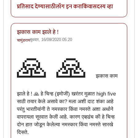
प्रतिसाद देण्यासाठी
लॉग इन करा
किंवा
सदस्य व्हा
झकास काम झाले हे !
बुधवार, 16/09/2020 05:20
चामुंडराय
🙏
🙏
झकास काम
झाले हे ! 🙏 हे चिन्ह (इमोजी) खरंतर मुळात high five
साठी तयार केले असावे का? मला अशी दाट शंका आहे
परंतु भारतीयांनी ते नमस्कार किंवा नमस्ते अशा अर्थाने
वापरायला सुरवात केली आहे. कारण एव्हढंच की हे चिन्ह
दोन हात जोडून केलेल्या नमस्कार किंवा नमस्ते सारखे
दिसते.