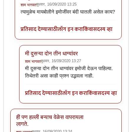
बुधवार, 16/09/2020 13:25
शाम भागवत
In reply to
या धाग्यावरिल प्रतिसादांचा व
by
प्रसाद_१९८२
त्यामुळेच मायबोलीने इमोजींवर बंदी घातली असेल काय?
प्रतिसाद देण्यासाठी
लॉग इन करा
किंवा
सदस्य व्हा
मी दुसऱ्या दोन तीन धाग्यांवर
बुधवार, 16/09/2020 13:27
शाम भागवत
In reply to
त्यामुळेच मायबोलीने इमोजींवर
by
शाम भागवत
मी दुसऱ्या दोन तीन धाग्यांवर इमोजी देऊन पाहिल्या.
तिथेतरी असा काही प्रश्न उद्भवला नाही.
प्रतिसाद देण्यासाठी
लॉग इन करा
किंवा
सदस्य व्हा
ही पण हल्ली बऱ्याच वेळेस वापरायला
लागते.
बुधवार, 16/09/2020 13:24