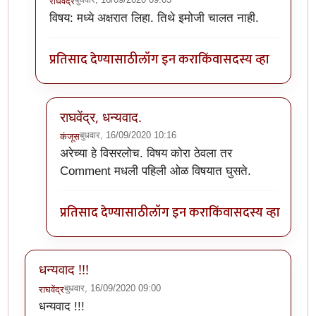
राघवेंद्र
In reply to
The website encountered an
by
कंजूस
विषय: मध्ये अक्षरात लिहा. तिथे इमोजी चालत नाही.
प्रतिसाद देण्यासाठी
लॉग इन करा
किंवा
सदस्य व्हा
राघवेंद्र, धन्यवाद.
बुधवार, 16/09/2020 10:16
कंजूस
In reply to
विषय: मध्ये अक्षरात लिहा.
by
राघवेंद्र
अरेच्या हे विसरलोच. विषय कोरा ठेवला तर
Comment मधली पहिली ओळ विषयात घुसते.
प्रतिसाद देण्यासाठी
लॉग इन करा
किंवा
सदस्य व्हा
धन्यवाद !!!
बुधवार, 16/09/2020 09:00
राघवेंद्र
धन्यवाद !!!