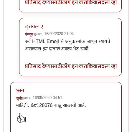
प्रतिसाद देण्यासाठी
लॉग इन करा
किंवा
सदस्य व्हा
ट्रायल २
बुधवार, 16/09/2020 21:04
कंजूस
In reply to
अरेच्चा!
by
डॅनी ओशन
सर्व HTML Emoji चे अनुक्रमांक जाणून घ्यायचे
असल्यास
ह्या पानास
अवश्य भेट द्यावी.
प्रतिसाद देण्यासाठी
लॉग इन करा
किंवा
सदस्य व्हा
छान
बुधवार, 16/09/2020 04:51
सुमो
माहिती. &#128076 वाखु साठवतो आहे.
👍