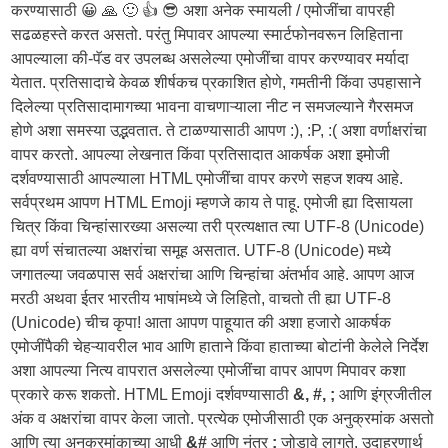
करण्यासाठी 😀 🙏 🙂 👍 😎 अशा अनेक स्मायली / एमोजींचा वापरही
सढळहस्ते करत असतो. परंतु मिपावर आपल्या स्मार्टफोनवरून लिहिताना
आपल्याला की-पॅड वर उपलब्ध असलेल्या एमोजींचा वापर करण्यावर मर्यादा
येतात. प्रतिसादाचे केवळ शीर्षकच प्रकाशित होणे, गमतीनी किंवा उपहासाने
दिलेल्या प्रतिसादामागच्या भावना वाचणाऱ्याला नीट न समजल्याने गैरसमज
होणे अशा समस्या उद्भवतात. ते टाळण्यासाठी आपण :), :P, :( अशा वर्णाक्षरांचा
वापर करतो. आपल्या लेखनात किंवा प्रतिसादात आकर्षक अशा इमोजी
दर्शवण्यासाठी आपल्याला HTML एमोजींचा वापर करणे सहज शक्य आहे.
सर्वप्रथम आपण HTML Emoji म्हणजे काय ते पाहू. एमोजी ह्या दिसायला
चित्र किंवा चिन्हांसारख्या असल्या तरी प्रत्यक्षात त्या UTF-8 (Unicode)
ह्या वर्ण संचातल्या अक्षरांचा समूह असतात. UTF-8 (Unicode) मध्ये
जगातल्या जवळपास सर्व अक्षरांचा आणि चिन्हांचा अंतर्भाव आहे. आपण आज
मरठी अथवा ईतर भारतीय भाषांमध्ये जे लिहितो, वाचतो ती ह्या UTF-8
(Unicode) चीच कृपा! आता आपण पाहूयात की अशा हजारो आकर्षक
एमोजींपैकी चेहऱ्यावरील भाव आणि हाताने किंवा हाताच्या बोटांनी केलेले निर्देश
अशा आपल्या नित्य वापरात असलेल्या एमोजींचा वापर आपण मिपावर कशा
प्रकारे करू शकतो. HTML Emoji दर्शवण्यासाठी
&, #, ;
आणि इंग्रजीतील
अंक व अक्षरांचा वापर केला जातो. प्रत्येक एमोजीसाठी एक अनुक्रमांक असतो
आणि त्या अनुक्रमांकाच्या आधी
&#
आणि नंतर
;
जोडावे लागते. उदाहरणार्थ