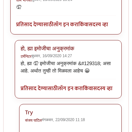
शाम भागवत
🤦
प्रतिसाद देण्यासाठी
लॉग इन करा
किंवा
सदस्य व्हा
हो, ह्या इमोजीचा अनुक्रमांक
बुधवार, 16/09/2020 14:27
टर्मीनेटर
In reply to
ही पण हल्ली बऱ्याच वेळेस वापरायला लागते.
by
शा
हो, ह्या 🤦 इमोजीचा अनुक्रमांक &#129318; असा
आहे. अर्थात तुम्ही तो मिळवला आहेच 😀
प्रतिसाद देण्यासाठी
लॉग इन करा
किंवा
सदस्य व्हा
Try
मंगळवार, 22/09/2020 11:18
संजय पाटिल
In reply to
हो, ह्या इमोजीचा अनुक्रमांक
by
टर्मीनेटर