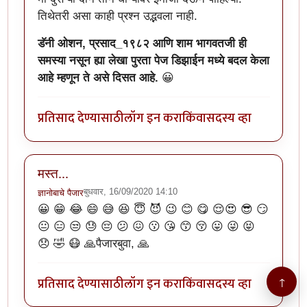
तिथेतरी असा काही प्रश्न उद्भवला नाही.
डॅनी ओशन, प्रसाद_१९८२ आणि शाम भागवतजी ही
समस्या नसून ह्या लेखा पुरता पेज डिझाईन मध्ये बदल केला
आहे म्हणून ते असे दिसत आहे.
😀
प्रतिसाद देण्यासाठी
लॉग इन करा
किंवा
सदस्य व्हा
मस्त...
बुधवार, 16/09/2020 14:10
ज्ञानोबाचे पैजार
😀 😁 😂 😄 😅 😆 😇 😈 😉 😊 😋 😌😍 😎 😏
😐 😑 😒 😓 😔 😕 😖 😗 😘 😙 😚 😛 😜 😝
😞 🤣 😷 🙏पैजारबुवा, 🙏
प्रतिसाद देण्यासाठी
लॉग इन करा
किंवा
सदस्य व्हा
↑