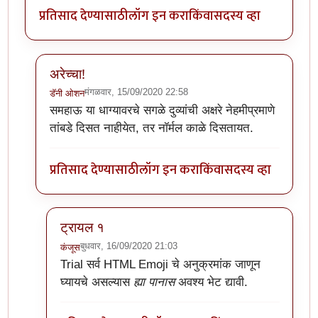
प्रतिसाद देण्यासाठी
लॉग इन करा
किंवा
सदस्य व्हा
अरेच्चा!
मंगळवार, 15/09/2020 22:58
डॅनी ओशन
In reply to
अर्रे व्वा !
by
डॅनी ओशन
समहाऊ या धाग्यावरचे सगळे दुव्यांची अक्षरे नेहमीप्रमाणे
तांबडे दिसत नाहीयेत, तर नॉर्मल काळे दिसतायत.
प्रतिसाद देण्यासाठी
लॉग इन करा
किंवा
सदस्य व्हा
ट्रायल १
बुधवार, 16/09/2020 21:03
कंजूस
In reply to
अरेच्चा!
by
डॅनी ओशन
Trial
सर्व HTML Emoji चे अनुक्रमांक जाणून
घ्यायचे असल्यास
ह्या पानास
अवश्य भेट द्यावी.