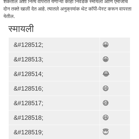
शकतील अशा नित्य वापरात येणाऱ्या काही निवडक स्मायली आणि एमोजींचे
दोन तक्ते खाली देत आहे. त्यातले अनुक्रमांक थेट कॉपी-पेस्ट करून वापरता
येतील.
स्मायली
&#128512;
😀
&#128513;
😁
&#128514;
😂
&#128516;
😄
&#128517;
😅
&#128518;
😆
&#128519;
😇