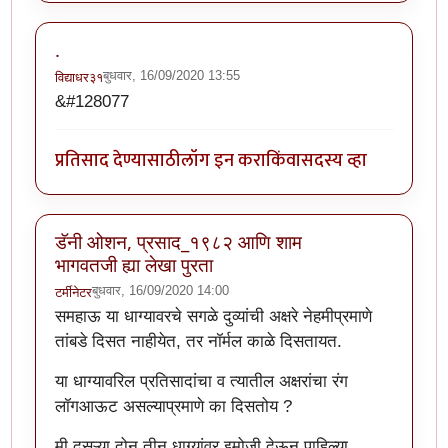
.
बुधवार, 16/09/2020 13:55
विद्याधर३१
&#128077
प्रतिसाद देण्यासाठी
लॉग इन करा
किंवा
सदस्य व्हा
डॅनी ओशन, प्रसाद_१९८२ आणि शाम
भागवतजी ह्या लेखा पुरता
बुधवार, 16/09/2020 14:00
टर्मीनेटर
समहाऊ या धाग्यावरचे सगळे दुव्यांची अक्षरे नेहमीप्रमाणे
तांबडे दिसत नाहीयेत, तर नॉर्मल काळे दिसतायत.
या धाग्यावरिल प्रतिसादांचा व त्यातील अक्षरांचा रंग
लॉगआऊट असल्याप्रमाणे का दिसतोय ?
मी दुसऱ्या दोन तीन धाग्यांवर इमोजी देऊन पाहिल्या.