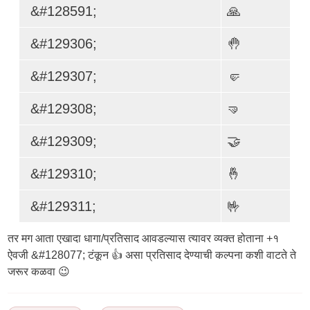
&#128591;
🙏
&#129306;
🤚
&#129307;
🤛
&#129308;
🤜
&#129309;
🤝
&#129310;
🤞
&#129311;
🤟
तर मग आता एखादा धागा/प्रतिसाद आवडल्यास त्यावर व्यक्त होताना +१
ऐवजी &#128077; टंकून 👍 असा प्रतिसाद देण्याची कल्पना कशी वाटते ते
जरूर कळवा 😉