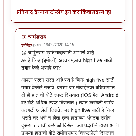
प्रतिसाद देण्यासाठी
लॉग इन करा
किंवा
सदस्य व्हा
@ चामुंडराय
बुधवार, 16/09/2020 14:15
टर्मीनेटर
In reply to
झकास काम झाले हे !
by
चामुंडराय
@ चामुंडराय प्रतिसादासाठी आभारी आहे.
🙏 हे चिन्ह (इमोजी) खरंतर मुळात high five साठी
तयार केले असावे का?
आपला प्रश्न रास्त आहे पण हे चिन्ह high five साठी
तयार केलेले नसावे. कारण जर मोबाईलवर बघितल्यास
दोन्ही हातांची बोटे स्पष्ट दिसतात.(IOS पेक्षा Android
वर बोटे अधिक स्पष्ट दिसतात.) त्यात करंगळी समोर
करंगळी आलेली दिसते. जर high five साठी हे चिन्ह
असते तर असे न होता एका हाताच्या अंगठ्या समोर
दुसऱ्या हाताची करंगळी दिसेल. ज्या पद्धतीने डाव्या आणि
उजव्या हाताची बोटे समोरासमोर चिकटलेली दिसतात