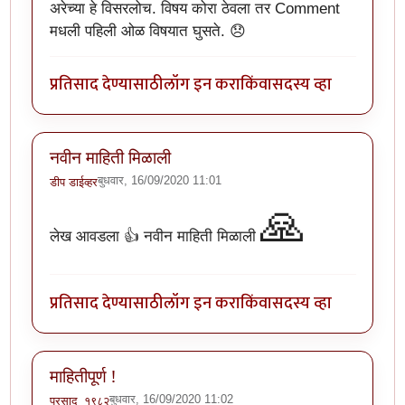
अरेच्या हे विसरलोच. विषय कोरा ठेवला तर Comment
मधली पहिली ओळ विषयात घुसते. 😞
प्रतिसाद देण्यासाठी
लॉग इन करा
किंवा
सदस्य व्हा
नवीन माहिती मिळाली
बुधवार, 16/09/2020 11:01
डीप डाईव्हर
🙏
लेख आवडला 👍 नवीन माहिती मिळाली
प्रतिसाद देण्यासाठी
लॉग इन करा
किंवा
सदस्य व्हा
माहितीपूर्ण !
बुधवार, 16/09/2020 11:02
प्रसाद_१९८२