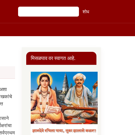
शोध
शोध
मिसळपाव वर स्वागत आहे.
 अशा
ेखकांचे
्त
ासाने
्षरांचा
र्वप्रथम