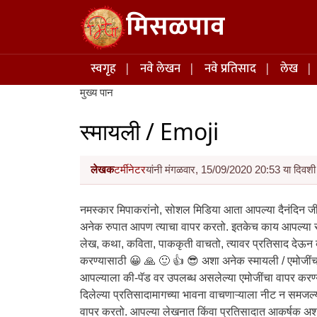
Skip to main content
मिसळपाव
Main navigation
स्वगृह
नवे लेखन
नवे प्रतिसाद
लेख
मुख्य पान
स्मायली / Emoji
लेखक
टर्मीनेटर
यांनी मंगळवार, 15/09/2020 20:53 या दिवशी 
नमस्कार मिपाकरांनो, सोशल मिडिया आता आपल्या दैनंदिन जी
अनेक रुपात आपण त्याचा वापर करतो. इतकेच काय आपल्या सर
लेख, कथा, कविता, पाककृती वाचतो, त्यावर प्रतिसाद देऊन व
करण्यासाठी 😀 🙏 🙂 👍 😎 अशा अनेक स्मायली / एमोजींच
आपल्याला की-पॅड वर उपलब्ध असलेल्या एमोजींचा वापर करण्या
दिलेल्या प्रतिसादामागच्या भावना वाचणाऱ्याला नीट न समजल्या
वापर करतो. आपल्या लेखनात किंवा प्रतिसादात आकर्षक अश