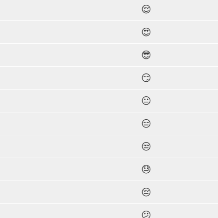
😌
😍
😎
😏
😐
😑
😒
😓
😔
😕