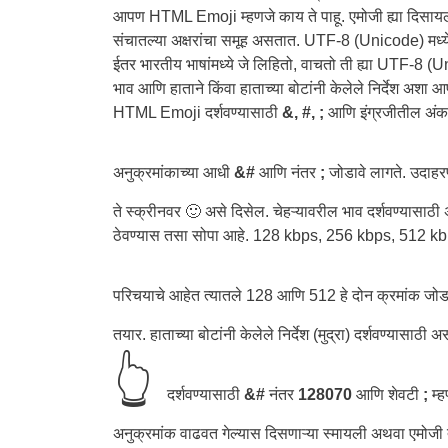
आपण HTML Emoji म्हणजे काय ते पाहू. एमोजी ह्या दिसायला च
संचातल्या अक्षरांचा समूह असतात. UTF-8 (Unicode) मध्य
ईतर भारतीय भाषांमध्ये जे लिहितो, वाचतो ती ह्या UTF-8 
भाव आणि हाताने किंवा हाताच्या बोटांनी केलेले निर्देश अश
HTML Emoji दर्शवण्यासाठी
&, #, ;
आणि इंग्रजीतील अंक 
अनुक्रमांकाच्या आधी
&#
आणि नंतर
;
जोडावे लागते. उदाहरण
ते स्क्रीनवर 🙂 असे दिसेल. चेहऱ्यावरील भाव दर्शवण्यासाठी 
ठेवण्यास तसा सोपा आहे. 128 kbps, 256 kbps, 512 k
परिचयाचे आहेत त्यातले 128 आणि 512 हे दोन क्रमांक जोड
तयार. हाताच्या बोटांनी केलेले निर्देश (मुद्रा) दर्शवण्यासाठ
👆
दर्शवण्यासाठी
&#
नंतर
128070
आणि शेवटी
;
म्
अनुक्रमांक वाढवत गेल्यास दिसणाऱ्या स्मायली अथवा एम