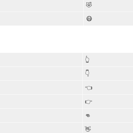
🤣
😷
👆
👇
👈
👉
👊
👋