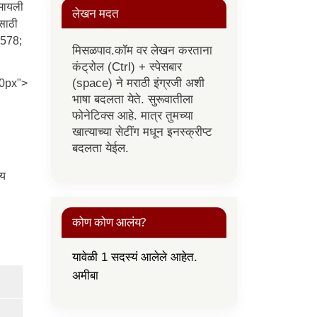
्मायली
लेखन मदत
ासाठी
8578;
मिसळपाव.कॉम वर लेखन करताना
कंट्रोल (Ctrl) + स्पेसबार
00px">
(space) ने मराठी इंग्रजी अशी
भाषा बदलता येते. सुरूवातीला
फोनेटिक्स आहे. मात्र तुमच्या
खात्याच्या सेटींग मधून इनस्क्रीप्ट
बदलता येईल.
्य
कोण कोण आलंय?
यावेळी 1 सदस्यं आलेले आहेत.
अमीबा