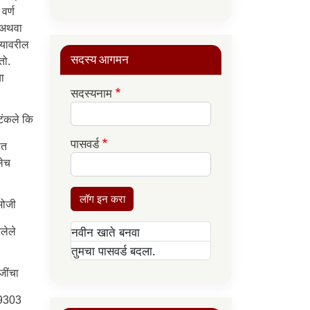
वर्ण
ी अथवा
्यावरील
सदस्य आगमन
तो.
या
सदस्यनाम
टंकले कि
पासवर्ड
ात
लेच
लॉग इन करा
मोजी
ेलेले
नवीन खाते बनवा
तुमचा पासवर्ड बदला.
जींचा
29303