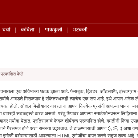
चर्चा
कविता
पाककृती
भटकंती
प्रकाशित केले.
वनातला एक अविभाज्य घटक झाला आहे. फेसबुक, ट्विटर, व्हॉट्सॲप, इंस्टाग्राम
्वांचे आवडते मिसळपाव हे संकेतस्थळही त्याचेच एक रूप आहे. इथे आपण अनेक ल
्यक्त होतो. सोशल मिडीयावर वावरताना आपण कित्येक प्रसंगी आपल्या भावना व्यक
ा वापरही सढळहस्ते करत असतो. परंतु मिपावर आपल्या स्मार्टफोनवरून लिहिताना
वर मर्यादा येतात. प्रतिसादाचे केवळ शीर्षकच प्रकाशित होणे, गमतीनी किंवा उपह
ने गैरसमज होणे अशा समस्या उद्भवतात. ते टाळण्यासाठी आपण :), :P, :( अशा वर्णाक
ा इमोजी दर्शवण्यासाठी आपल्याला HTML एमोजींचा वापर करणे सहज शक्य आहे. स