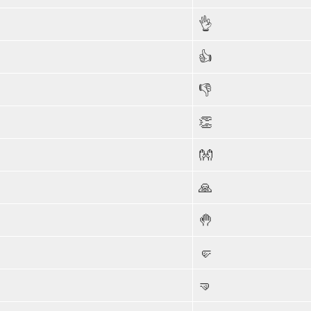
👌
👍
👎
👏
👐
🙏
🤚
🤛
🤜