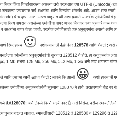
ित्र किंवा चिन्हांसारख्या असल्या तरी प्रत्यक्षात त्या UTF-8 (Unicode) ह्या 
े जगातल्या जवळपास सर्व अक्षरांचा आणि चिन्हांचा अंतर्भाव आहे. आपण आज मरठ
(Unicode) चीच कृपा! आता आपण पाहूयात की अशा हजारो आकर्षक एमोजींपैकी चेहऱ
ा आपल्या नित्य वापरात असलेल्या एमोजींचा वापर आपण मिपावर कशा प्रकारे करू शक
व अक्षरांचा वापर केला जातो. प्रत्येक एमोजीसाठी एक अनुक्रमांक असतो आणि त्
🙂
ार्थ स्मितहास्य
दर्शवण्यासाठी
&#
नंतर
128578
आणि शेवटी
;
असे 
असलेल्या एमोजींच्या अनुक्रमांकांची सुरुवात 128512 ने होते. हा अनुक्रमांक लक्ष
bps, 1 Mb अथवा 128 Mb, 256 Mb, 512 Mb, 1 Gb असे शब्द आपल्या चांग
😀
ले आणि त्याच्या आधी &# व शेवटी ; लावले कि झाली
अशी हास्याची ए
ी असलेल्या एमोजींच्या अनुक्रमांकांची सुरुवात 128070 ने होते. उदाहरणार्थ बोट वर क
हणजे
&#128070;
असे टंकले कि ते स्क्रीनवर 👆 असे दिसेल. वरील स्मायली/एमो
ोजी त्यानुसार बदलत जातात. स्मायलींसाठी 128512 ते 128580 व 129296 ते 1