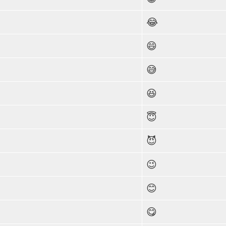
😂
😄
😅
😆
😇
😈
😉
😊
😋