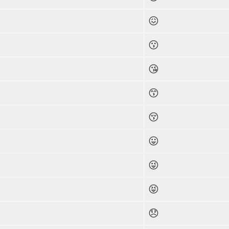
😖
😗
😘
😙
😚
😛
😜
😝
😞