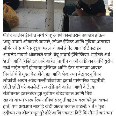
फॅरोह कालीन ईजिप्त मध्ये ‘येबू’ आणि कालांतराने अपभ्रंश होऊन
‘अबू’ नावाने ओळखले जाणारे, लोअर ईजिप्त आणि नुबिया प्रांताच्या
सीमेवरचे सामरिक दृष्ट्या महत्वाचे असे हे बेट आज एलिफंटाईन
आयलंड नावाने ओळखले जाते. येबू नावाचे ईजिप्शियन भाषेतले अर्थ
‘हत्ती’ आणि ‘हस्तिदंत’ असे आहेत. प्राचीन काळी आफ्रिका आणि युरोप
मध्ये नाईल मार्गे होणाऱ्या हस्तिदंत आणि ईतर मालाच्या आयात
निर्यातीचे हे मुख्य केंद्र होते. ह्या आणि शेजारच्या बेटांवर नुबियन
लोकांची अत्यंत अरुंद गल्ली बोळांच्या दुतर्फा पारंपारिक पद्धतीची
छोटी छोटी घरे असलेली २-३ खेडेगावे आहेत. आधी केलेल्या
संशोधनात इंटरनेटवर ह्या नुबीयन खेड्यांबद्दल आणि तिथे
राहणाऱ्यांच्या पारंपारिक ग्रामिण संस्कृतीबद्दलचं बरंच कौतुक वाचलं
होतं, पण प्रत्यक्षात मात्र हि खेडी अत्यंत बकाल वाटली. ४ ते ५ फुट
रुंदीच्या त्या बोळांमधून गुरे ढोरे आणि एकाला दिले कि तीन ते चार च्या