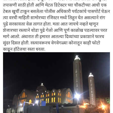
तपासणी साठी होती आणि मेटल डिटेक्टर च्या चौकटीच्या आधी एक
टेबल खुर्ची टाकून बसलेला पोलीस अधिकारी पर्यटकांचे पासपोर्ट घेऊन
त्या वरची माहिती सामोरच्या रजिस्टर मध्ये लिहून घेत असल्याने रांग
पुढे सरकायला वेळ लागत होता. मला आत जायचे नव्हते म्हणून
शेजारच्या रस्त्याने थोडा पुढे गेलो आणि पूर्ण काळोख पडल्यावर परत
मागे आलो. अंधारात ती इमारत आतल्या दिव्यांच्या प्रकाशाने फारच
सुंदर दिसत होती. रस्त्यावरूनच वेगवेगळ्या कोनातून काही फोटो
काढून हॉटेलचा रस्ता धरला.