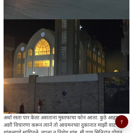
अर्धा रस्ता पार केला असताना मुस्तफाचा फोन आला. कुठे आहात
↑
अशी विचारणा करून त्याने तो आयमनच्या दुकानात माझी वाट बघत
थांबल्याचे सांगितले. त्याला तू तिथेच थांब, मी पाच मिनिटांत पोचत