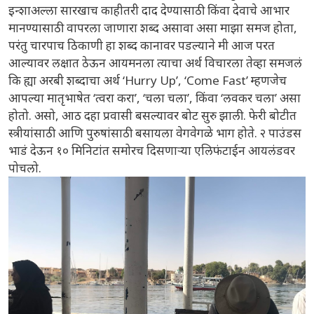
इन्शाअल्ला सारखाच काहीतरी दाद देण्यासाठी किंवा देवाचे आभार
मानण्यासाठी वापरला जाणारा शब्द असावा असा माझा समज होता,
परंतु चारपाच ठिकाणी हा शब्द कानावर पडल्याने मी आज परत
आल्यावर लक्षात ठेऊन आयमनला त्याचा अर्थ विचारला तेव्हा समजलं
कि ह्या अरबी शब्दाचा अर्थ ‘Hurry Up’, ‘Come Fast’ म्हणजेच
आपल्या मातृभाषेत ‘त्वरा करा’, ‘चला चला’, किंवा ‘लवकर चला’ असा
होतो. असो, आठ दहा प्रवासी बसल्यावर बोट सुरु झाली. फेरी बोटीत
स्त्रीयांसाठी आणि पुरुषांसाठी बसायला वेगवेगळे भाग होते. २ पाउंडस
भाडं देऊन १० मिनिटांत समोरच दिसणाऱ्या एलिफंटाईन आयलंडवर
पोचलो.