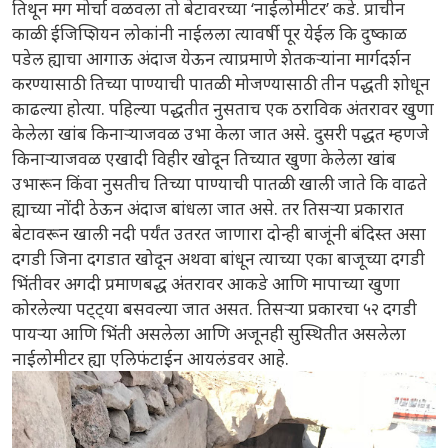
तिथून मग मोर्चा वळवला तो बेटावरच्या ‘नाईलोमीटर’ कडे. प्राचीन
काळी ईजिप्शियन लोकांनी नाईलला त्यावर्षी पूर येईल कि दुष्काळ
पडेल ह्याचा आगाऊ अंदाज येऊन त्याप्रमाणे शेतकऱ्यांना मार्गदर्शन
करण्यासाठी तिच्या पाण्याची पातळी मोजण्यासाठी तीन पद्धती शोधून
काढल्या होत्या. पहिल्या पद्धतीत नुसताच एक ठराविक अंतरावर खुणा
केलेला खांब किनाऱ्याजवळ उभा केला जात असे. दुसरी पद्धत म्हणजे
किनाऱ्याजवळ एखादी विहीर खोदून तिच्यात खुणा केलेला खांब
उभारून किंवा नुसतीच तिच्या पाण्याची पातळी खाली जाते कि वाढते
ह्याच्या नोंदी ठेऊन अंदाज बांधला जात असे. तर तिसऱ्या प्रकारात
बेटावरून खाली नदी पर्यंत उतरत जाणारा दोन्ही बाजूंनी बंदिस्त असा
दगडी जिना दगडात खोदून अथवा बांधून त्याच्या एका बाजूच्या दगडी
भिंतीवर अगदी प्रमाणबद्ध अंतरावर आकडे आणि मापाच्या खुणा
कोरलेल्या पट्ट्या बसवल्या जात असत. तिसऱ्या प्रकारचा ५२ दगडी
पायऱ्या आणि भिंती असलेला आणि अजूनही सुस्थितीत असलेला
नाईलोमीटर ह्या एलिफंटाईन आयलंडवर आहे.