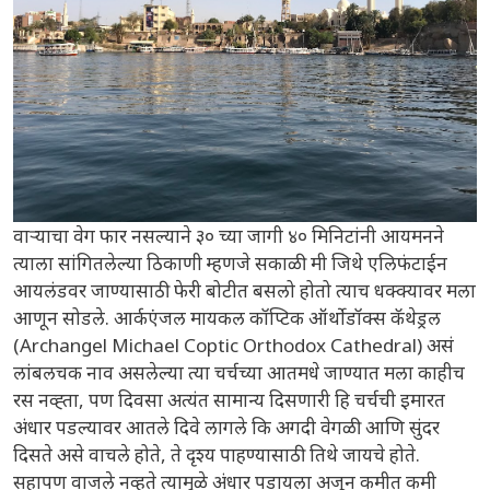
वाऱ्याचा वेग फार नसल्याने ३० च्या जागी ४० मिनिटांनी आयमनने
त्याला सांगितलेल्या ठिकाणी म्हणजे सकाळी मी जिथे एलिफंटाईन
आयलंडवर जाण्यासाठी फेरी बोटीत बसलो होतो त्याच धक्क्यावर मला
आणून सोडले. आर्कएंजल मायकल कॉप्टिक ऑर्थोडॉक्स कॅथेड्रल
(Archangel Michael Coptic Orthodox Cathedral) असं
लांबलचक नाव असलेल्या त्या चर्चच्या आतमधे जाण्यात मला काहीच
रस नव्ह्ता, पण दिवसा अत्यंत सामान्य दिसणारी हि चर्चची इमारत
अंधार पडल्यावर आतले दिवे लागले कि अगदी वेगळी आणि सुंदर
दिसते असे वाचले होते, ते दृश्य पाहण्यासाठी तिथे जायचे होते.
सहापण वाजले नव्हते त्यामुळे अंधार पडायला अजून कमीत कमी