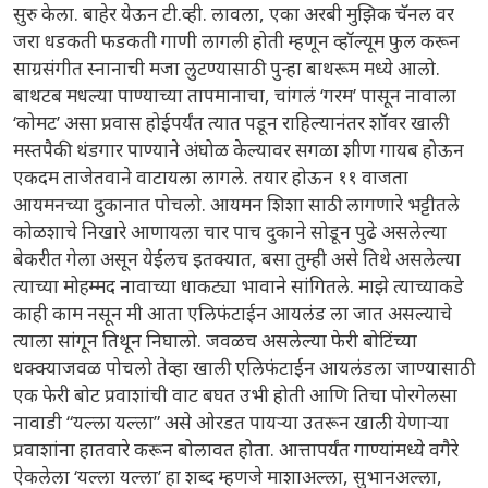
सुरु केला. बाहेर येऊन टी.व्ही. लावला, एका अरबी मुझिक चॅनल वर
जरा धडकती फडकती गाणी लागली होती म्हणून व्हॉल्यूम फुल करून
साग्रसंगीत स्नानाची मजा लुटण्यासाठी पुन्हा बाथरूम मध्ये आलो.
बाथटब मधल्या पाण्याच्या तापमानाचा, चांगलं ‘गरम’ पासून नावाला
‘कोमट’ असा प्रवास होईपर्यंत त्यात पडून राहिल्यानंतर शॉवर खाली
मस्तपैकी थंडगार पाण्याने अंघोळ केल्यावर सगळा शीण गायब होऊन
एकदम ताजेतवाने वाटायला लागले. तयार होऊन ११ वाजता
आयमनच्या दुकानात पोचलो. आयमन शिशा साठी लागणारे भट्टीतले
कोळशाचे निखारे आणायला चार पाच दुकाने सोडून पुढे असलेल्या
बेकरीत गेला असून येईलच इतक्यात, बसा तुम्ही असे तिथे असलेल्या
त्याच्या मोहम्मद नावाच्या धाकट्या भावाने सांगितले. माझे त्याच्याकडे
काही काम नसून मी आता एलिफंटाईन आयलंड ला जात असल्याचे
त्याला सांगून तिथून निघालो. जवळच असलेल्या फेरी बोटिंच्या
धक्क्याजवळ पोचलो तेव्हा खाली एलिफंटाईन आयलंडला जाण्यासाठी
एक फेरी बोट प्रवाशांची वाट बघत उभी होती आणि तिचा पोरगेलसा
नावाडी “यल्ला यल्ला” असे ओरडत पायऱ्या उतरून खाली येणाऱ्या
प्रवाशांना हातवारे करून बोलावत होता. आत्तापर्यंत गाण्यांमध्ये वगैरे
ऐकलेला ‘यल्ला यल्ला’ हा शब्द म्हणजे माशाअल्ला, सुभानअल्ला,