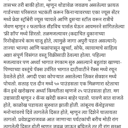
तासभर तरी बाकी होता, म्हणून थोडावेळ जवळच असलेल्या फ्रायल
गार्डनच्या परिसरात भटकंती करून किनाऱ्यावरच्या एका ज्यूस सेंटर
मध्ये फ्रेश स्ट्रॉबेरी ज्यूस प्यायले आणि दुसऱ्या स्टॉल वरून रात्रीचे
जेवण म्हणून २ फलाफेल सँडविच पार्सल घेऊन आयमनने सांगितलेल्या
‘फ्री शॉप’ मध्ये शिरलो. तळमजल्यावर (कदाचित दुकानाच्या
रिनोव्हेशनचे काम चालू होते, त्यामुळे जागा अपुरी पडत असल्याने)
ताज्या भाज्या आणि फळांपासून खुर्च्या, सोफे, व्यायामाचे साहित्य
अशा संपूर्ण विसंगत वस्तू विक्रीसाठी ठेवल्या होत्या. पहिल्या
मजल्यावर पण अर्ध्या भागात रंगकाम सुरु असल्याने बहुतांश खाण्या-
पिण्याच्या वस्तूंचे पॅक्स उर्वरित भागात दाटीवाटीने रॅक्स मध्ये रचून
ठेवलेले होते. अगदी एका कोपऱ्यात असलेल्या लिकर सेक्शन मध्ये
पोचलो. सलाह एल दीन मध्ये ५० पाउंडसला एक मिळणारा स्टेलाचा
कॅन इथे खरोखरच अर्ध्या किमतीला म्हणजे २५ पाउंडसला होता. मग
उद्यासाठी म्हणून २ कॅन्स खरेदी करून बाहेर पडलो. पावणे सात वाजले
होते, काळोख पडायला सुरुवात झाली होती. लांबूनच कॅथेड्रलच्या
मनोऱ्यांवरचे दिवे लागलेले दिसत होते, म्हणून त्या दिशेने चालायला
लागलो. प्रवेशद्वाराजवळ आत जाणाऱ्या पर्यटकांची बरीच मोठी रांग
लागलेली दिसत होती म्हणून जवळ जाऊन बघितले तर ती रांग सुरक्षा