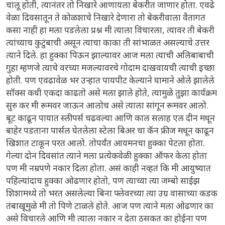
चालू होती, त्यानंतर तो निखारे आणायला बेकरीत जाणार होता. एवढे
वेळा दिवसातून ते कोळशाचे निखारे देणारा तो बेकरीवाला वैतागत
कसा नाही हा मला पडलेला प्रश्न मी त्याला विचारला, त्यावर ती बेकरी
त्यांच्याच कुटुंबाची असून त्याचा काका ती सांभाळत असल्याचे उत्तर
त्याने दिले. हा हुक्का पिऊन झाल्यावर आज मला त्याची अलिबाबाची
गुहा म्हणजे त्याचे वरच्या मजल्यावरचे गोदाम दाखवायची त्याची इच्छा
होती. पण एवढावेळ भर उन्हात पायपीट केल्याने घामाने ओले झालेले
सॉक्स कधी एकदा काढतो असे मला झाले होते, त्यामुळे तुझा कार्यक्रम
सुरु कर मी रूमवर जाऊन आलोच असे त्याला सांगून रूमवर आलो.
बूट काढून पायात स्लीपर्स चढवल्या आणि काल सलाह एल दीन मधून
बाहेर पडताना पार्सल घेतलेला स्टेला बिअर चा कॅन फ्रीज मधून काढून
खिशात टाकून परत आलो. तोपर्यंत आयमनचा हुक्का पेटला होता.
गेल्या दोन दिवसांत त्याने मला प्रत्येकवेळी हुक्का ऑफर केला होता
पण मी नम्रपणे नकार दिला होता. असं काही नव्हतं कि मी आयुष्यात
पहिल्यांदाच हुक्का ओढणार होतो, पण त्याच्या त्या जम्बो साईझ
शिशामध्ये तो भरत असलेल्या बिना फ्लेवरच्या त्या उग्र वासाच्या कडक
तंबाखूमुळे मी तो पिणे टाळले होते. आज पण त्याने मला ओढणार का
असे विचारले आणि मी त्याला नकार न देता ठसकत का होईना पण