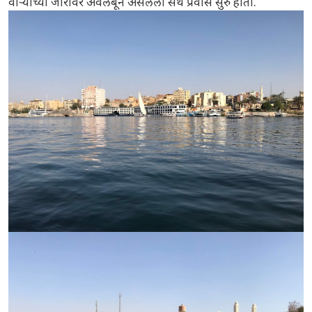
वाऱ्याच्या जोरावर अवलंबून असलेला संथ प्रवास सुरु होता.