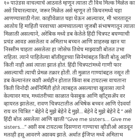
१० पाउंडस वाचल्याचे आठवले म्हणून त्याला टी विथ मिल्क मिळेल का
असे विचारल्यावर, जरूर मिळेल असे म्हणून तो किचनमध्ये चहा
आणण्यासाठी गेला. काहीवेळात चहा घेऊन आल्यावर, मी भारतातून
आलोय हि माहिती परवाच्या आमच्यातल्या जुजबी संभाषणातून त्याला
मिळाली असल्याने, अरेबिक मध्ये डब केलेले हिंदी चित्रपट बघण्याची
प्रचंड आवड असलेला व अमिताभ बच्चन आणि शाहरुख खान चा
निस्सीम चाहता असलेला हा जोसेफ तिथेच माझ्याशी बोलत उभा
राहिला. त्याने पाहिलेल्या बॉलीवूडच्या सिनेमांबद्दल किती बोलू आणि
किती नाही असं त्याला झालं होतं. हिंदी चित्रपटांमध्ये गाणी फार
असल्याची त्याची प्रेमळ तक्रार होती. ती मुळात गाण्यांबद्दल नसून ती
डब केल्यानंतर कशी अर्थहीन होतात किंवा सब टायटल्स वाचताना
किती विनोदी अर्थनिर्मिती होते त्याबद्दल असल्याचा खुलासा त्याने
केल्यावर मात्र, मध्यंतरीच्या काळात फेसबुक आणि व्हॉट्सॲप वर
व्हायरल झालेला, रावण चित्रपटातील अभिषेक बच्चन आणि ऐश्वर्या
राय वर चित्रित “ बेहेने दे मुझे बेहेने दे मुझे... बेहेने दे मुझे बेहेने दे “ असे
हिंदी बोल असलेला आणि खाली “Give me sisters… Give me
sisters…” अशी सब टायटल्स दिसणारा गाण्याचा व्हीडीओ आठवून
मलाही हसू आवरणे अशक्य झाले. अर्थात ईजिप्त मध्ये अमिताभ