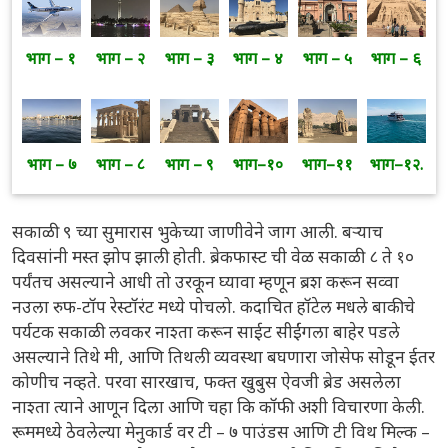
भाग – १
भाग – २
भाग – ३
भाग – ४
भाग – ५
भाग – ६
भाग – ७
भाग – ८
भाग – ९
भाग–१०
भाग–११
भाग–१२.
सकाळी ९ च्या सुमारास भुकेच्या जाणीवेने जाग आली. बऱ्याच
दिवसांनी मस्त झोप झाली होती. ब्रेकफास्ट ची वेळ सकाळी ८ ते १०
पर्यंतच असल्याने आधी तो उरकून घ्यावा म्हणून ब्रश करून सव्वा
नउला रुफ-टॉप रेस्टॉरंट मध्ये पोचलो. कदाचित हॉटेल मधले बाकीचे
पर्यटक सकाळी लवकर नाश्ता करून साईट सीईंगला बाहेर पडले
असल्याने तिथे मी, आणि तिथली व्यवस्था बघणारा जोसेफ सोडून ईतर
कोणीच नव्हते. परवा सारखाच, फक्त खुबुस ऐवजी ब्रेड असलेला
नाश्ता त्याने आणून दिला आणि चहा कि कॉफी अशी विचारणा केली.
रूममध्ये ठेवलेल्या मेनुकार्ड वर टी – ७ पाउंडस आणि टी विथ मिल्क –