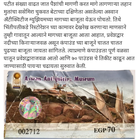
पटीत संख्या वाढत जात पैशांची मागणी करत मागे लागणाऱ्या लहान
मुलांचा ससेमिरा चुकवत बेटाच्या दक्षिणेला असलेल्या अस्वान
अँटीक्विटीज म्युझियमच्या मागच्या बाजूला येऊन पोचलो. तिथे
भिंतीपलीकडे रिस्टोरेशन च्या कामावर देखरेख करणाऱ्या माणसाने
तुम्ही गावातून आल्याने मागच्या बाजूला आला आहात, प्रवेशद्वार
नदीच्या किनाऱ्याजवळ असून कंपाउंड च्या बाजूने चालत चालत
पुढच्या बाजूला जायला सांगितले. त्याप्रमाणे कंपाउंडला पूर्ण वळसा
घालून प्रवेशद्वाराजवळ आलो आणि ७० पाउंडस चे तिकीट काढून आत
जाण्यासाठी पायऱ्या चढायला सुरुवात केली.