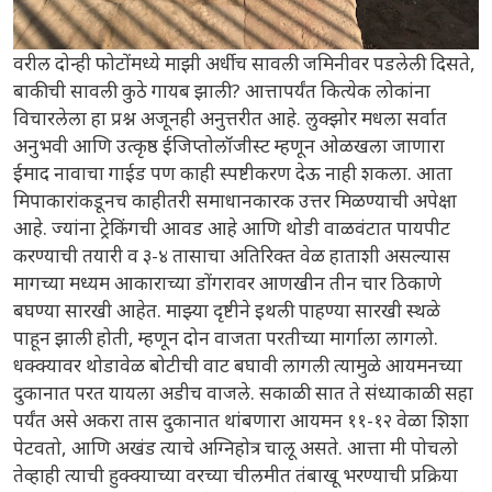
वरील दोन्ही फोटोंमध्ये माझी अर्धीच सावली जमिनीवर पडलेली दिसते,
बाकीची सावली कुठे गायब झाली? आत्तापर्यंत कित्येक लोकांना
विचारलेला हा प्रश्न अजूनही अनुत्तरीत आहे. लुक्झोर मधला सर्वात
अनुभवी आणि उत्कृष्ठ ईजिप्तोलॉजीस्ट म्हणून ओळखला जाणारा
ईमाद नावाचा गाईड पण काही स्पष्टीकरण देऊ नाही शकला. आता
मिपाकारांकडूनच काहीतरी समाधानकारक उत्तर मिळण्याची अपेक्षा
आहे. ज्यांना ट्रेकिंगची आवड आहे आणि थोडी वाळवंटात पायपीट
करण्याची तयारी व ३-४ तासाचा अतिरिक्त वेळ हाताशी असल्यास
मागच्या मध्यम आकाराच्या डोंगरावर आणखीन तीन चार ठिकाणे
बघण्या सारखी आहेत. माझ्या दृष्टीने इथली पाहण्या सारखी स्थळे
पाहून झाली होती, म्हणून दोन वाजता परतीच्या मार्गाला लागलो.
धक्क्यावर थोडावेळ बोटीची वाट बघावी लागली त्यामुळे आयमनच्या
दुकानात परत यायला अडीच वाजले. सकाळी सात ते संध्याकाळी सहा
पर्यंत असे अकरा तास दुकानात थांबणारा आयमन ११-१२ वेळा शिशा
पेटवतो, आणि अखंड त्याचे अग्निहोत्र चालू असते. आत्ता मी पोचलो
तेव्हाही त्याची हुक्क्याच्या वरच्या चीलमीत तंबाखू भरण्याची प्रक्रिया