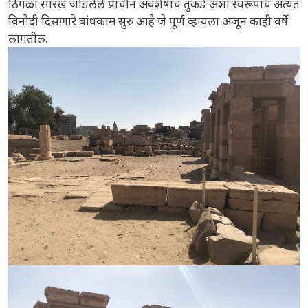
ठिगळा सारखे जोडलेले प्राचीन अवशेषांचे तुकडे अशा स्वरूपाचे अत्यंत
विनोदी दिसणारे बांधकाम सुरु आहे जे पूर्ण व्हायला अजून काही वर्षे
लागतील.