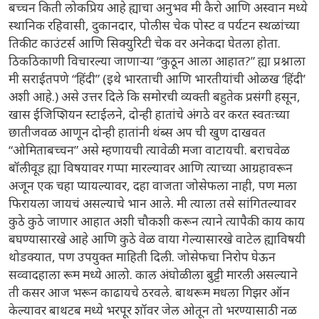
बच्चन किती लोकप्रिय आहे ह्याचा अनुभव मी कैरो आणि अस्वान मध्ये
स्थानिक रहिवासी, दुकानदार, पोलीस चेक पोस्ट व पर्यटन स्थळांच्या
तिकीट काउंटर्स आणि सिक्युरिटी चेक वर अनेकदा घेतला होता.
ठिकठिकाणी विचारल्या जाणाऱ्या “कुठून आला आहात?” ह्या प्रश्नाला
मी सराईतपणे “हिंदी” (इथे भारताची आणि भारतीयांची ओळख ‘हिंदी’
अशी आहे.) असे उत्तर दिले कि समोरची व्यक्ती बहुतेक प्रसंगी हसून,
खास ईजिप्शियन स्टाईलने, दोन्ही हातांचे अंगठे वर करत स्वतःच्या
छातीजवळ आणून दोन्ही हातांनी थंब्स अप ची खुण दाखवत
“ओमिताबच्चन” असे म्हणायची त्यावेळी मजा वाटायची. बराचवेळ
बॉलीवूड ह्या विषयावर गप्पा मारल्यावर आणि त्याच्या आग्रहावरून
अजून एक चहा प्यायल्यावर, दहा वाजता जोसेफला नाही, पण मला
फिरायला जायचं असल्याचे भान आले. मी त्याला तसे सांगितल्यावर
कुठे कुठे जाणार आहात अशी चौकशी करून त्याने त्यापैकी काय काय
बघण्यासारखे आहे आणि कुठे वेळ वाया गेल्यासारखे वाटेल ह्याविषयी
थोडक्यात, पण उपयुक्त माहिती दिली. जोसेफचा निरोप घेऊन
सव्वादहाला रूम मध्ये आलो. काल अंघोळीला बुट्टी मारली असल्याने
ती कसर आज भरून काढायचे ठरवले. बाथरूम मधला गिझर ऑन
केल्यावर बाथटब मध्ये भरपूर शॉवर जेल ओतून तो भरण्यासाठी नळ