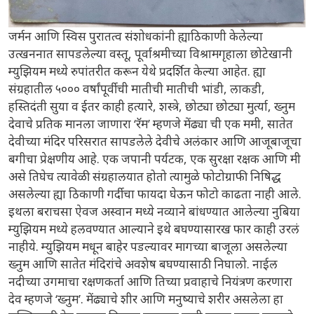
जर्मन आणि स्विस पुरातत्व संशोधकांनी ह्याठिकाणी केलेल्या
उत्खननात सापडलेल्या वस्तू, पूर्वाश्रमीच्या विश्रामगृहाला छोटेखानी
म्युझियम मध्ये रुपांतरीत करून येथे प्रदर्शित केल्या आहेत. ह्या
संग्रहातील ५००० वर्षांपूर्वीची मातीची मातीची भांडी, लाकडी,
हस्तिदंती सुया व ईतर काही हत्यारे, शस्त्रे, छोट्या छोट्या मुर्त्या, ख्नुम
देवाचे प्रतिक मानला जाणारा ‘रॅम’ म्हणजे मेंढ्या ची एक ममी, सातेत
देवीच्या मंदिर परिसरात सापडलेले देवीचे अलंकार आणि आजूबाजूचा
बगीचा प्रेक्षणीय आहे. एक जपानी पर्यटक, एक सुरक्षा रक्षक आणि मी
असे तिघेच त्यावेळी संग्रहालयात होतो त्यामुळे फोटोग्राफी निषिद्ध
असलेल्या ह्या ठिकाणी गर्दीचा फायदा घेऊन फोटो काढता नाही आले.
इथला बराचसा ऐवज अस्वान मध्ये नव्याने बांधण्यात आलेल्या नुबिया
म्युझियम मध्ये हलवण्यात आल्याने इथे बघण्यासारख फार काही उरलं
नाहीये. म्युझियम मधून बाहेर पडल्यावर मागच्या बाजूला असलेल्या
ख्नुम आणि सातेत मंदिरांचे अवशेष बघण्यासाठी निघालो. नाईल
नदीच्या उगमाचा रक्षणकर्ता आणि तिच्या प्रवाहाचे नियंत्रण करणारा
देव म्हणजे ‘ख्नुम’. मेंढ्याचे शीर आणि मनुष्याचे शरीर असलेला हा