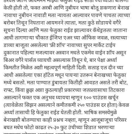
ठरवले आणि आयमनने माझ्या फेलुका राईड साठी ज्याच्याशी बोलणी
केली होती तो, फक्त अरबी आणि नुबीयन भाषा बोलू शकणारा बेनाख
नावाचा नुबीयन नावाडी मला न्यायला आल्यावर पावणे पाचला त्याच्या
बरोबर तिथून निघताना आयमनने त्याला, मला कुठे सोडायचे वगैरे
सूचना दिल्या आणि मला फेलुका राईड झाल्यावर कॅथेड्रलला जाताना
आधी लागणाऱ्या चौकात ईजिप्त एअर च्या ऑफिस जवळ, रस्त्याच्या
डाव्या बाजूला असलेल्या ‘फ्री शॉप’ नावाच्या सुपर मार्केट टाईप
दुकानात पहिल्या मजल्यावर अस्वान मधले एकमेव वाईन शॉप असून
बिअर वगैरे पार्सल घ्यायची असल्यास तिथून घे, बार पेक्षा अर्ध्या
किमतीत मिळेल अशी महत्वपूर्ण माहिती दिली. सलाह एल दीन च्या
आधी असलेल्या एका हॉटेल मधून पायऱ्या उतरून बेनाखच्या फेलुका
मध्ये बसलो. मला पाण्यात डुंबायला कितीही आवडत असले तरी बोट,
राफ्ट, किंवा क्रुझ अशा कुठल्याही प्रकारच्या जलप्रवासाचा तिटकारा
असल्याने फक्त एक अनुभव घ्यायचा म्हणून १०० पाउंडस खर्चून
(त्यावेळेला सिझन असल्याने कमीतकमी २५० पाउंडस दर होता) केवळ
अर्ध्या तासाची हि फेलुका राईड घेतली होती. भाषिक समस्येमुळे
बेनाखशी बोलण्याचा काही प्रश्नच नव्ह्ता, म्हणून आजूबाजूचा परिसर
बघत मधेच फोटो काढत २५-३० फुट उंचीच्या शिडात भरणाऱ्या