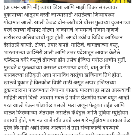
(आयमन आणि मी) त्याचा शिशा आणि माझी बिअर संपल्यावर
दुकानाच्या आतूनच वरती जाण्यासाठी असलेल्या जिन्यावरून
गोदामात आलो. खाली केवळ दोन-अडीचशे चौरस फुटाच्या दुकानाच्या
वरचे त्याच्या वीसपट मोठ्या आकाराचे आयमनचे गोदाम म्हणजे
खरोखरच अलिबाबाची गुहा होती. अगदी टर्की व विविध आफ्रिकन
देशांतली कापडे, टोप्या, तयार कपडे, गालिचे, चामड्याच्या वस्तू,
भारतातल्या काश्मिरी शाली आणि उत्तर प्रदेशातून आयात केलेले
ब्लँकेटस वगैरे वस्तूंचे ढीगच्या ढीग तसेच ईजिप्त मधील प्राचीन मुर्ती,
मुखवटे व पुतळ्यांच्या अस्सल वाटणाऱ्या दगडी, धातू आणि
फायबरच्या प्रतिकृती अशा नानाविध वस्तूंचा खजिनाच तिथे होता.
खालचे दुकान हे किरकोळ विक्री साठी असून अप्पर इजिप्तच्या
दुकानदारांना पाठवण्यात येणाऱ्या घाऊक मालाचा हा साठा असल्याची
माहिती त्याने दिली. अस्वान मधले हे नवीन प्रेक्षणीय स्थळ बघून आम्ही
परत खाली येऊन थोडावेळ बसलो. मला अजून फेलुका राईड आणि
चालत फिरण्याच्या अंतरावर असलेले कॅथेड्रल आणि नुबिया म्युझियम
बघायचे होते, पण नउ वाजेपर्यंत उघडे असणारे म्युझियम बघायला वेळ
पुरेल कि नाही अशी शंका आल्याने ते उद्या संध्याकाळी बघण्याचे