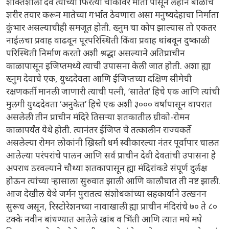
शक्तिशाली देव त्याच्या फिरत्या चाकावर माती पासून लहान बाळाचे
शरीर तयार करून मातेच्या गर्भात ठेवणारा असा मनुष्यदेहाचा निर्माता
कुंभार असल्याचीही समजूत होती. ख्नुम चा कोप झाल्यास तो एकतर
नाईलचा प्रवाह वाढवून पूरपरिस्थिती किंवा प्रवाह थांबवून दुष्काळी
परिस्थिती निर्माण करतो अशी श्रद्धा असल्याने अतिप्राचीन
काळापासून इजिप्तमध्ये त्याची उपासना केली जात होती. अशा ह्या
ख्नुम देवाचे एक, युध्ददेवता आणि ईजिप्तच्या दक्षिण सीमेची
रक्षणकर्ती मानली जाणारी त्याची पत्नी, ’सातेत’ हिचे एक आणि त्यांची
मुलगी युध्ददेवता ‘अनुकेत’ हिचे एक अशी ३००० वर्षांपासून वापरात
असलेली तीन प्राचीन मंदिरे तिसऱ्या शतकातील ग्रीको-रोमन
काळापर्यंत येथे होती. त्यानंतर ईजिप्त चे तत्कालीन राज्यकर्ते
असलेल्या रोमन लोकांनी ख्रिस्ती धर्म स्वीकारल्या नंतर पूर्वापार चालत
आलेल्या परंपरांचे पालन आणि सर्व प्राचीन देवी देवतांची उपासना हे
अपराध ठरवल्याने चौथ्या शतकापासून ह्या मंदिरांकडे संपूर्ण दुर्लक्ष
होऊन त्यांच्या ऱ्हासाला सुरुवात झाली आणि कालौघात ती नष्ट झाली.
आज देखील येथे जर्मन पुरातत्व संशोधकांच्या सहकार्याने उत्खनन
सुरूच असून, रिस्टोरेशनच्या नावाखाली ह्या प्राचीन मंदिरांचे ७० ते ८०
टक्के नवीन बांधण्यात आलेले खांब व भिंती आणि त्यात मधे मधे