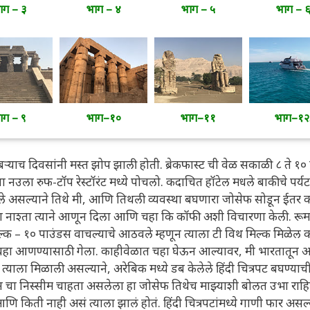
ाग – ३
भाग – ४
भाग – ५
भाग – 
ाग – ९
भाग–१०
भाग–११
भाग–१२
ऱ्याच दिवसांनी मस्त झोप झाली होती. ब्रेकफास्ट ची वेळ सकाळी ८ ते १० प
वा नउला रुफ-टॉप रेस्टॉरंट मध्ये पोचलो. कदाचित हॉटेल मधले बाकीचे पर्य
े असल्याने तिथे मी, आणि तिथली व्यवस्था बघणारा जोसेफ सोडून ईतर
ला नाश्ता त्याने आणून दिला आणि चहा कि कॉफी अशी विचारणा केली. रूमम
िल्क – १० पाउंडस वाचल्याचे आठवले म्हणून त्याला टी विथ मिल्क मिळेल 
े चहा आणण्यासाठी गेला. काहीवेळात चहा घेऊन आल्यावर, मी भारतातून
याला मिळाली असल्याने, अरेबिक मध्ये डब केलेले हिंदी चित्रपट बघण्याची 
 निस्सीम चाहता असलेला हा जोसेफ तिथेच माझ्याशी बोलत उभा राहि
 आणि किती नाही असं त्याला झालं होतं. हिंदी चित्रपटांमध्ये गाणी फार असल