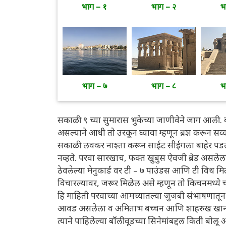
भाग – १
भाग – २
भ
भाग – ७
भाग – ८
भ
सकाळी ९ च्या सुमारास भुकेच्या जाणीवेने जाग आली. ब
असल्याने आधी तो उरकून घ्यावा म्हणून ब्रश करून सव्
सकाळी लवकर नाश्ता करून साईट सीईंगला बाहेर पडल
नव्हते. परवा सारखाच, फक्त खुबुस ऐवजी ब्रेड असले
ठेवलेल्या मेनुकार्ड वर टी – ७ पाउंडस आणि टी विथ म
विचारल्यावर, जरूर मिळेल असे म्हणून तो किचनमध्य
हि माहिती परवाच्या आमच्यातल्या जुजबी संभाषणातून त्
आवड असलेला व अमिताभ बच्चन आणि शाहरुख खान चा
त्याने पाहिलेल्या बॉलीवूडच्या सिनेमांबद्दल किती बोलू