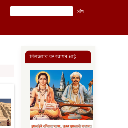
शोध
शोध
मिसळपाव वर स्वागत आहे.