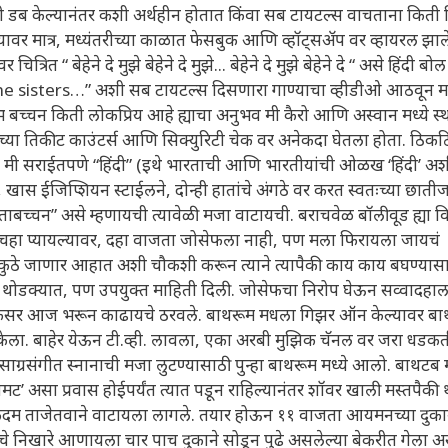
सून ती डब केल्यानंतर कशी अर्थहीन होतात किंवा सब टायटल्स वाचताना किती
केल्यावर मात्र, मध्यंतरीच्या काळात फेसबुक आणि व्हॉट्सॲप वर व्हायरल झा
त “ बेहेने दे मुझे बेहेने दे मुझे... बेहेने दे मुझे बेहेने दे “ असे हिंदी बोल
sisters…” अशी सब टायटल्स दिसणारा गाण्याचा व्हीडीओ आठवून म
 बच्चन किती लोकप्रिय आहे ह्याचा अनुभव मी कैरो आणि अस्वान मध्ये स
ांच्या तिकीट काउंटर्स आणि सिक्युरिटी चेक वर अनेकदा घेतला होता. ठिक
ाला मी सराईतपणे “हिंदी” (इथे भारताची आणि भारतीयांची ओळख ‘हिंदी’ अश
ून, खास ईजिप्शियन स्टाईलने, दोन्ही हातांचे अंगठे वर करत स्वतःच्या छात
ाबच्चन” असे म्हणायची त्यावेळी मजा वाटायची. बराचवेळ बॉलीवूड ह्या 
 चहा प्यायल्यावर, दहा वाजता जोसेफला नाही, पण मला फिरायला जायचं
े कुठे जाणार आहात अशी चौकशी करून त्याने त्यापैकी काय काय बघण्यास
यी थोडक्यात, पण उपयुक्त माहिती दिली. जोसेफचा निरोप घेऊन सव्वादहाल
 ती कसर आज भरून काढायचे ठरवले. बाथरूम मधला गिझर ऑन केल्यावर ब
 केला. बाहेर येऊन टी.व्ही. लावला, एका अरबी मुझिक चॅनल वर जरा धडक
ाग्रसंगीत स्नानाची मजा लुटण्यासाठी पुन्हा बाथरूम मध्ये आलो. बाथटब 
ोमट’ असा प्रवास होईपर्यंत त्यात पडून राहिल्यानंतर शॉवर खाली मस्तपैकी 
कदम ताजेतवाने वाटायला लागले. तयार होऊन ११ वाजता आयमनच्या दुक
 निखारे आणायला चार पाच दुकाने सोडून पुढे असलेल्या बेकरीत गेला अ