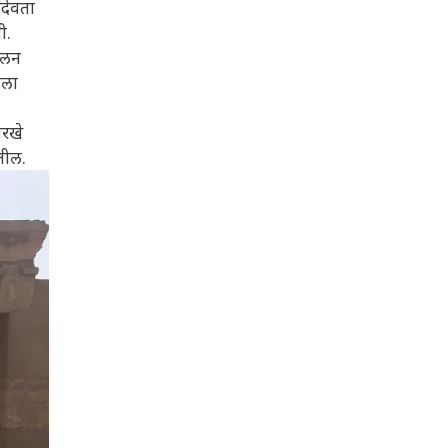
ददेवता
ी.
पालन
ाला
ारखे
गतील.