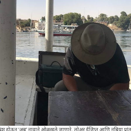
भ्रंश होऊन ‘अबू’ नावाने ओळखले जाणारे, लोअर ईजिप्त आणि नुबिया प्रांत