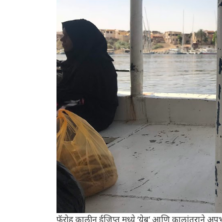
फॅरोह कालीन ईजिप्त मध्ये ‘येबू’ आणि कालांतराने अप