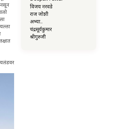
 नसून
विजय नरवडे
ोचलो
राज जोशी
्ला
अभ्या..
‘यल्ला
चंद्रसूर्यकुमार
ी
श्रीगुरुजी
क्षात
 आयलंडवर