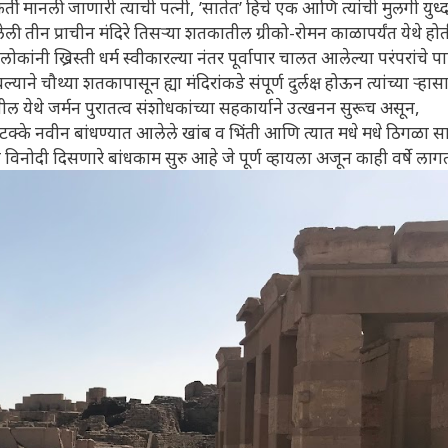
्ती मानली जाणारी त्याची पत्नी, ’सातेत’ हिचे एक आणि त्यांची मुलगी युध्
ी तीन प्राचीन मंदिरे तिसऱ्या शतकातील ग्रीको-रोमन काळापर्यंत येथे होत
लोकांनी ख्रिस्ती धर्म स्वीकारल्या नंतर पूर्वापार चालत आलेल्या परंपरांचे 
ने चौथ्या शतकापासून ह्या मंदिरांकडे संपूर्ण दुर्लक्ष होऊन त्यांच्या ऱ्हास
येथे जर्मन पुरातत्व संशोधकांच्या सहकार्याने उत्खनन सुरूच असून,
े ८० टक्के नवीन बांधण्यात आलेले खांब व भिंती आणि त्यात मधे मधे ठिगळा स
त विनोदी दिसणारे बांधकाम सुरु आहे जे पूर्ण व्हायला अजून काही वर्षे ला