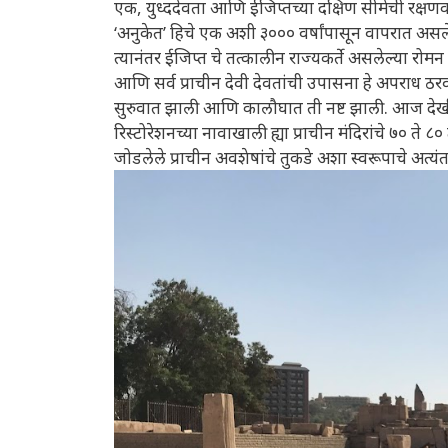
एक, युध्ददेवता आणि ईजिप्तच्या दक्षिण सीमेची रक्षणकर
‘अनुकेत’ हिचे एक अशी ३००० वर्षांपासून वापरात असलेल
त्यानंतर ईजिप्त चे तत्कालीन राज्यकर्ते असलेल्या रोमन 
आणि सर्व प्राचीन देवी देवतांची उपासना हे अपराध ठरवल्या
सुरुवात झाली आणि कालौघात ती नष्ट झाली. आज देखील 
रिस्टोरेशनच्या नावाखाली ह्या प्राचीन मंदिरांचे ७० त
जोडलेले प्राचीन अवशेषांचे तुकडे अशा स्वरूपाचे अत्यं