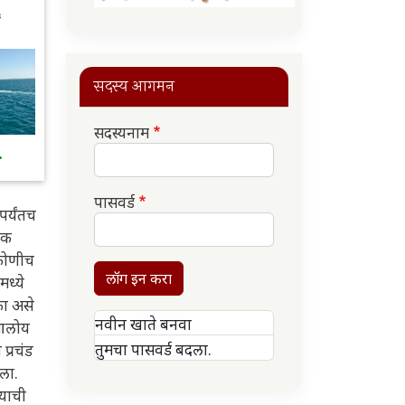
६
सदस्य आगमन
सदस्यनाम
.
पासवर्ड
र्यंतच
टक
 कोणीच
लॉग इन करा
ध्ये
का असे
नवीन खाते बनवा
 आलोय
तुमचा पासवर्ड बदला.
प्रचंड
ला.
्याची