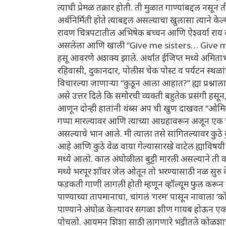
त्याची प्रेमळ तक्रार होती. ती मुळात गाण्यांबद्दल न
अर्थनिर्मिती होते त्याबद्दल असल्याचा खुलासा त्याने 
रावण चित्रपटातील अभिषेक बच्चन आणि ऐश्वर्या राय वर चित्रि
असलेला आणि खाली “Give me sisters… Give me 
हसू आवरणे अशक्य झाले. अर्थात ईजिप्त मध्ये अमिताभ
रहिवासी, दुकानदार, पोलीस चेक पोस्ट व पर्यटन स्थळ
विचारल्या जाणाऱ्या “कुठून आला आहात?” ह्या प्रश्न
असे उत्तर दिले कि समोरची व्यक्ती बहुतेक प्रसंगी हस
आणून दोन्ही हातांनी थंब्स अप ची खुण दाखवत “ओमित
गप्पा मारल्यावर आणि त्याच्या आग्रहावरून अजून एक
असल्याचे भान आले. मी त्याला तसे सांगितल्यावर कुठ
आहे आणि कुठे वेळ वाया गेल्यासारखे वाटेल ह्याविष
मध्ये आलो. काल अंघोळीला बुट्टी मारली असल्याने
मध्ये भरपूर शॉवर जेल ओतून तो भरण्यासाठी नळ सुरु
फडकती गाणी लागली होती म्हणून व्हॉल्यूम फुल करून स
पाण्याच्या तापमानाचा, चांगलं ‘गरम’ पासून नावाला ‘क
पाण्याने अंघोळ केल्यावर सगळा शीण गायब होऊन ए
पोचलो. आयमन शिशा साठी लागणारे भट्टीतले कोळशाचे