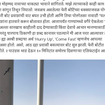
ा मोहम्मद नावाच्या धाकट्या भावाने सांगितले. माझे त्याच्याकडे काही काम
सांगून तिथून निघालो. जवळच असलेल्या फेरी बोटिंच्या धक्क्याजवळ प
री बोट प्रवाशांची वाट बघत उभी होती आणि तिचा पोरगेलसा नावाडी “यल
ंना हातवारे करून बोलावत होता. आत्तापर्यंत गाण्यांमध्ये वगैरे ऐकलेला 
शाअल्ला सारखाच काहीतरी दाद देण्यासाठी किंवा देवाचे आभार मानण्यासाठ
रंतु चारपाच ठिकाणी हा शब्द कानावर पडल्याने मी आज परत आल्यावर ल
 ह्या अरबी शब्दाचा अर्थ ‘Hurry Up’, ‘Come Fast’ म्हणजेच आपल्या
’ असा होतो. असो, आठ दहा प्रवासी बसल्यावर बोट सुरु झाली. फेरी बोटीत
ग होते. २ पाउंडस भाडं देऊन १० मिनिटांत समोरच दिसणाऱ्या एलिफंटाईन