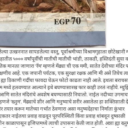
्या उत्खननात सापडलेल्या वस्तू, पूर्वाश्रमीच्या विश्रामगृहाला छोटेखानी 
संग्रहातील ५००० वर्षांपूर्वीची मातीची मातीची भांडी, लाकडी, हस्तिदंती सुया
ाचे प्रतिक मानला जाणारा ‘रॅम’ म्हणजे मेंढ्या ची एक ममी, सातेत देवीच्या मंदि
्षणीय आहे. एक जपानी पर्यटक, एक सुरक्षा रक्षक आणि मी असे तिघेच त्य
ल्या ह्या ठिकाणी गर्दीचा फायदा घेऊन फोटो काढता नाही आले. इथला बरा
झियम मध्ये हलवण्यात आल्याने इथे बघण्यासारख फार काही उरलं नाहीये. म्यु
म आणि सातेत मंदिरांचे अवशेष बघण्यासाठी निघालो. नाईल नदीच्या उगमाच
म्हणजे ‘ख्नुम’. मेंढ्याचे शीर आणि मनुष्याचे शरीर असलेला हा शक्तिशाली द
 तयार करून मातेच्या गर्भात ठेवणारा असा मनुष्यदेहाचा निर्माता कुंभार
तर नाईलचा प्रवाह वाढवून पूरपरिस्थिती किंवा प्रवाह थांबवून दुष्काळी
चीन काळापासून इजिप्तमध्ये त्याची उपासना केली जात होती. अशा ह्या ख्नुम