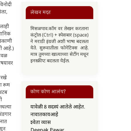
 विनोदी
लेला,
लेखन मदत
लाही
मिसळपाव.कॉम वर लेखन करताना
्थानिक
कंट्रोल (Ctrl) + स्पेसबार (space)
ठिकाणी
ने मराठी इंग्रजी अशी भाषा बदलता
येते. सुरूवातीला फोनेटिक्स आहे.
ी आहे.)
मात्र तुमच्या खात्याच्या सेटींग मधून
ीजवळ
इनस्क्रीप्ट बदलता येईल.
विषयावर
ारखे
ा रूम
कोण कोण आलंय?
ाथटब
ती
यावेळी 8 सदस्यं आलेले आहेत.
मधल्या
थंडगार
नावातकायआहे
ानात
श्वेता व्यास
सून
Deepak Pawar