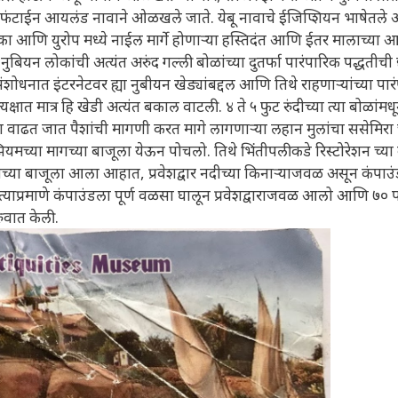
एलिफंटाईन आयलंड नावाने ओळखले जाते. येबू नावाचे ईजिप्शियन भाषेतले अ
रिका आणि युरोप मध्ये नाईल मार्गे होणाऱ्या हस्तिदंत आणि ईतर मालाच्या
ांवर नुबियन लोकांची अत्यंत अरुंद गल्ली बोळांच्या दुतर्फा पारंपारिक पद्धतीची
शोधनात इंटरनेटवर ह्या नुबीयन खेड्यांबद्दल आणि तिथे राहणाऱ्यांच्या पार
यक्षात मात्र हि खेडी अत्यंत बकाल वाटली. ४ ते ५ फुट रुंदीच्या त्या बोळांमधून
या वाढत जात पैशांची मागणी करत मागे लागणाऱ्या लहान मुलांचा ससेमिर
ुझियमच्या मागच्या बाजूला येऊन पोचलो. तिथे भिंतीपलीकडे रिस्टोरेशन च्य
गच्या बाजूला आला आहात, प्रवेशद्वार नदीच्या किनाऱ्याजवळ असून कंपाउंड
त्याप्रमाणे कंपाउंडला पूर्ण वळसा घालून प्रवेशद्वाराजवळ आलो आणि ७० 
ुवात केली.