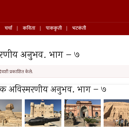
चर्चा
कविता
पाककृती
भटकंती
्मरणीय अनुभव. भाग – ७
िवशी प्रकाशित केले.
: एक अविस्मरणीय अनुभव. भाग – ७