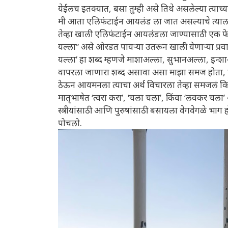
येईलच इतक्यात, बसा तुम्ही असे तिथे असलेल्या त्याच्य
मी आता एलिफंटाईन आयलंड ला जात असल्याचे त्याला 
तेव्हा खाली एलिफंटाईन आयलंडला जाण्यासाठी एक फे
यल्ला” असे ओरडत पायऱ्या उतरून खाली येणाऱ्या प्रवाशा
यल्ला’ हा शब्द म्हणजे माशाअल्ला, सुभानअल्ला, इन्
वापरला जाणारा शब्द असावा असा माझा समज होता, प
ठेऊन आयमनला त्याचा अर्थ विचारला तेव्हा समजलं कि
मातृभाषेत ‘त्वरा करा’, ‘चला चला’, किंवा ‘लवकर चला
स्त्रीयांसाठी आणि पुरुषांसाठी बसायला वेगवेगळे भा
पोचलो.