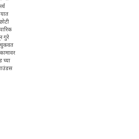
र्थ
 आयात
 छोटी
ंपारिक
 गुरे
ा चुकवत
ा कामावर
 च्या
पाउंडस