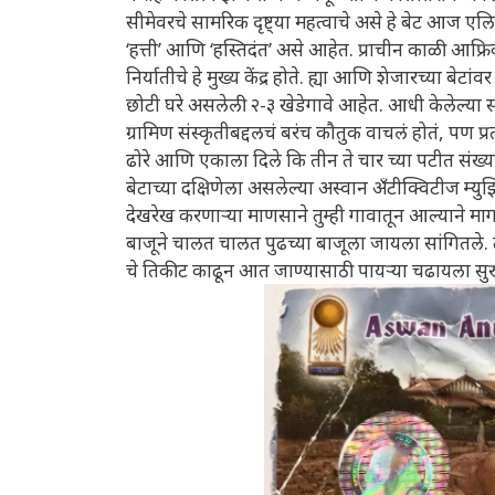
सीमेवरचे सामरिक दृष्ट्या महत्वाचे असे हे बेट आज 
‘हत्ती’ आणि ‘हस्तिदंत’ असे आहेत. प्राचीन काळी आफ्
निर्यातीचे हे मुख्य केंद्र होते. ह्या आणि शेजारच्या बेट
छोटी घरे असलेली २-३ खेडेगावे आहेत. आधी केलेल्या सं
ग्रामिण संस्कृतीबद्दलचं बरंच कौतुक वाचलं होतं, पण प्रत्
ढोरे आणि एकाला दिले कि तीन ते चार च्या पटीत संख्
बेटाच्या दक्षिणेला असलेल्या अस्वान अँटीक्विटीज म्य
देखरेख करणाऱ्या माणसाने तुम्ही गावातून आल्याने मा
बाजूने चालत चालत पुढच्या बाजूला जायला सांगितले. 
चे तिकीट काढून आत जाण्यासाठी पायऱ्या चढायला सुर