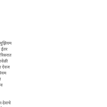
म्युझियम
 व ईतर
र परिसरात
ावेळी
चसा ऐवज
झियम
ा
ेव
 देवाचे