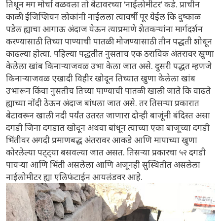
तिथून मग मोर्चा वळवला तो बेटावरच्या ‘नाईलोमीटर’ कडे. प्राचीन
काळी ईजिप्शियन लोकांनी नाईलला त्यावर्षी पूर येईल कि दुष्काळ
पडेल ह्याचा आगाऊ अंदाज येऊन त्याप्रमाणे शेतकऱ्यांना मार्गदर्शन
करण्यासाठी तिच्या पाण्याची पातळी मोजण्यासाठी तीन पद्धती शोधून
काढल्या होत्या. पहिल्या पद्धतीत नुसताच एक ठराविक अंतरावर खुणा
केलेला खांब किनाऱ्याजवळ उभा केला जात असे. दुसरी पद्धत म्हणजे
किनाऱ्याजवळ एखादी विहीर खोदून तिच्यात खुणा केलेला खांब
उभारून किंवा नुसतीच तिच्या पाण्याची पातळी खाली जाते कि वाढते
ह्याच्या नोंदी ठेऊन अंदाज बांधला जात असे. तर तिसऱ्या प्रकारात
बेटावरून खाली नदी पर्यंत उतरत जाणारा दोन्ही बाजूंनी बंदिस्त असा
दगडी जिना दगडात खोदून अथवा बांधून त्याच्या एका बाजूच्या दगडी
भिंतीवर अगदी प्रमाणबद्ध अंतरावर आकडे आणि मापाच्या खुणा
कोरलेल्या पट्ट्या बसवल्या जात असत. तिसऱ्या प्रकारचा ५२ दगडी
पायऱ्या आणि भिंती असलेला आणि अजूनही सुस्थितीत असलेला
नाईलोमीटर ह्या एलिफंटाईन आयलंडवर आहे.