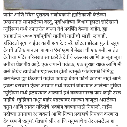
जर्मन आणि स्विस पुरातत्व संशोधकांनी ह्याठिकाणी केलेल्या
उत्खननात सापडलेल्या वस्तू, पूर्वाश्रमीच्या विश्रामगृहाला छोटेखानी
म्युझियम मध्ये रुपांतरीत करून येथे प्रदर्शित केल्या आहेत. ह्या
संग्रहातील ५००० वर्षांपूर्वीची मातीची मातीची भांडी, लाकडी,
हस्तिदंती सुया व ईतर काही हत्यारे, शस्त्रे, छोट्या छोट्या मुर्त्या, ख्नुम
देवाचे प्रतिक मानला जाणारा ‘रॅम’ म्हणजे मेंढ्या ची एक ममी, सातेत
देवीच्या मंदिर परिसरात सापडलेले देवीचे अलंकार आणि आजूबाजूचा
बगीचा प्रेक्षणीय आहे. एक जपानी पर्यटक, एक सुरक्षा रक्षक आणि मी
असे तिघेच त्यावेळी संग्रहालयात होतो त्यामुळे फोटोग्राफी निषिद्ध
असलेल्या ह्या ठिकाणी गर्दीचा फायदा घेऊन फोटो काढता नाही आले.
इथला बराचसा ऐवज अस्वान मध्ये नव्याने बांधण्यात आलेल्या नुबिया
म्युझियम मध्ये हलवण्यात आल्याने इथे बघण्यासारख फार काही उरलं
नाहीये. म्युझियम मधून बाहेर पडल्यावर मागच्या बाजूला असलेल्या
ख्नुम आणि सातेत मंदिरांचे अवशेष बघण्यासाठी निघालो. नाईल
नदीच्या उगमाचा रक्षणकर्ता आणि तिच्या प्रवाहाचे नियंत्रण करणारा
देव म्हणजे ‘ख्नुम’. मेंढ्याचे शीर आणि मनुष्याचे शरीर असलेला हा