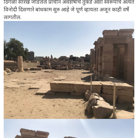
ठिगळा सारखे जोडलेले प्राचीन अवशेषांचे तुकडे अशा स्वरूपाचे अत्यंत
विनोदी दिसणारे बांधकाम सुरु आहे जे पूर्ण व्हायला अजून काही वर्षे
लागतील.