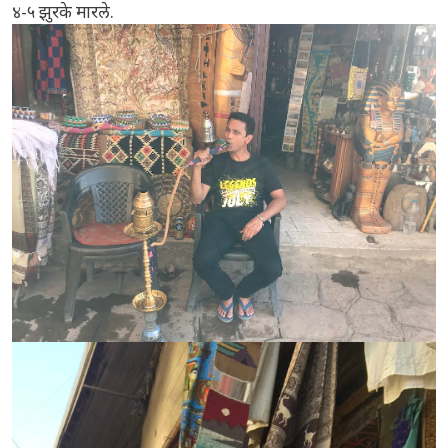
४-५ झुरके मारले.