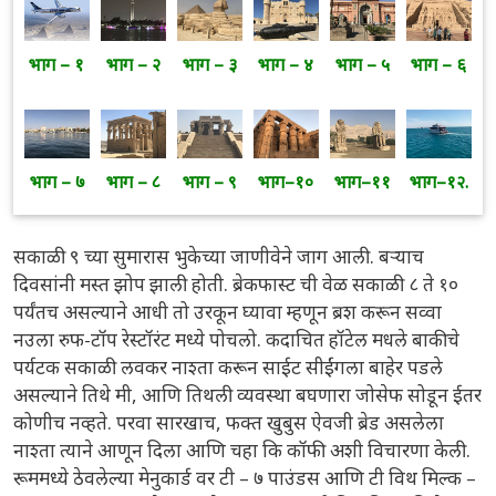
भाग – १
भाग – २
भाग – ३
भाग – ४
भाग – ५
भाग – ६
भाग – ७
भाग – ८
भाग – ९
भाग–१०
भाग–११
भाग–१२.
सकाळी ९ च्या सुमारास भुकेच्या जाणीवेने जाग आली. बऱ्याच
दिवसांनी मस्त झोप झाली होती. ब्रेकफास्ट ची वेळ सकाळी ८ ते १०
पर्यंतच असल्याने आधी तो उरकून घ्यावा म्हणून ब्रश करून सव्वा
नउला रुफ-टॉप रेस्टॉरंट मध्ये पोचलो. कदाचित हॉटेल मधले बाकीचे
पर्यटक सकाळी लवकर नाश्ता करून साईट सीईंगला बाहेर पडले
असल्याने तिथे मी, आणि तिथली व्यवस्था बघणारा जोसेफ सोडून ईतर
कोणीच नव्हते. परवा सारखाच, फक्त खुबुस ऐवजी ब्रेड असलेला
नाश्ता त्याने आणून दिला आणि चहा कि कॉफी अशी विचारणा केली.
रूममध्ये ठेवलेल्या मेनुकार्ड वर टी – ७ पाउंडस आणि टी विथ मिल्क –