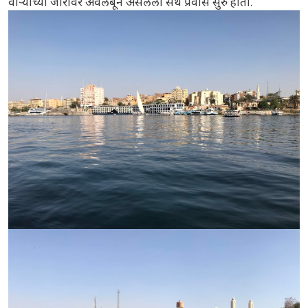
वाऱ्याच्या जोरावर अवलंबून असलेला संथ प्रवास सुरु होता.