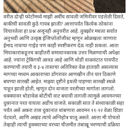
वरील दोन्ही फोटोंमध्ये माझी अर्धीच सावली जमिनीवर पडलेली दिसते,
बाकीची सावली कुठे गायब झाली? आत्तापर्यंत कित्येक लोकांना
विचारलेला हा प्रश्न अजूनही अनुत्तरीत आहे. लुक्झोर मधला सर्वात
अनुभवी आणि उत्कृष्ठ ईजिप्तोलॉजीस्ट म्हणून ओळखला जाणारा
ईमाद नावाचा गाईड पण काही स्पष्टीकरण देऊ नाही शकला. आता
मिपाकारांकडूनच काहीतरी समाधानकारक उत्तर मिळण्याची अपेक्षा
आहे. ज्यांना ट्रेकिंगची आवड आहे आणि थोडी वाळवंटात पायपीट
करण्याची तयारी व ३-४ तासाचा अतिरिक्त वेळ हाताशी असल्यास
मागच्या मध्यम आकाराच्या डोंगरावर आणखीन तीन चार ठिकाणे
बघण्या सारखी आहेत. माझ्या दृष्टीने इथली पाहण्या सारखी स्थळे
पाहून झाली होती, म्हणून दोन वाजता परतीच्या मार्गाला लागलो.
धक्क्यावर थोडावेळ बोटीची वाट बघावी लागली त्यामुळे आयमनच्या
दुकानात परत यायला अडीच वाजले. सकाळी सात ते संध्याकाळी सहा
पर्यंत असे अकरा तास दुकानात थांबणारा आयमन ११-१२ वेळा शिशा
पेटवतो, आणि अखंड त्याचे अग्निहोत्र चालू असते. आत्ता मी पोचलो
तेव्हाही त्याची हुक्क्याच्या वरच्या चीलमीत तंबाखू भरण्याची प्रक्रिया