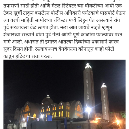
तपासणी साठी होती आणि मेटल डिटेक्टर च्या चौकटीच्या आधी एक
टेबल खुर्ची टाकून बसलेला पोलीस अधिकारी पर्यटकांचे पासपोर्ट घेऊन
त्या वरची माहिती सामोरच्या रजिस्टर मध्ये लिहून घेत असल्याने रांग
पुढे सरकायला वेळ लागत होता. मला आत जायचे नव्हते म्हणून
शेजारच्या रस्त्याने थोडा पुढे गेलो आणि पूर्ण काळोख पडल्यावर परत
मागे आलो. अंधारात ती इमारत आतल्या दिव्यांच्या प्रकाशाने फारच
सुंदर दिसत होती. रस्त्यावरूनच वेगवेगळ्या कोनातून काही फोटो
काढून हॉटेलचा रस्ता धरला.