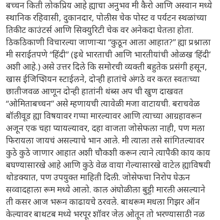
बच्चन किती लोकप्रिय आहे ह्याचा अनुभव मी कैरो आणि अस्वान मध्ये
स्थानिक रहिवासी, दुकानदार, पोलीस चेक पोस्ट व पर्यटन स्थळांच्या
तिकीट काउंटर्स आणि सिक्युरिटी चेक वर अनेकदा घेतला होता.
ठिकठिकाणी विचारल्या जाणाऱ्या “कुठून आला आहात?” ह्या प्रश्नाला
मी सराईतपणे “हिंदी” (इथे भारताची आणि भारतीयांची ओळख ‘हिंदी’
अशी आहे.) असे उत्तर दिले कि समोरची व्यक्ती बहुतेक प्रसंगी हसून,
खास ईजिप्शियन स्टाईलने, दोन्ही हातांचे अंगठे वर करत स्वतःच्या
छातीजवळ आणून दोन्ही हातांनी थंब्स अप ची खुण दाखवत
“ओमिताबच्चन” असे म्हणायची त्यावेळी मजा वाटायची. बराचवेळ
बॉलीवूड ह्या विषयावर गप्पा मारल्यावर आणि त्याच्या आग्रहावरून
अजून एक चहा प्यायल्यावर, दहा वाजता जोसेफला नाही, पण मला
फिरायला जायचं असल्याचे भान आले. मी त्याला तसे सांगितल्यावर
कुठे कुठे जाणार आहात अशी चौकशी करून त्याने त्यापैकी काय काय
बघण्यासारखे आहे आणि कुठे वेळ वाया गेल्यासारखे वाटेल ह्याविषयी
थोडक्यात, पण उपयुक्त माहिती दिली. जोसेफचा निरोप घेऊन
सव्वादहाला रूम मध्ये आलो. काल अंघोळीला बुट्टी मारली असल्याने
ती कसर आज भरून काढायचे ठरवले. बाथरूम मधला गिझर ऑन
केल्यावर बाथटब मध्ये भरपूर शॉवर जेल ओतून तो भरण्यासाठी नळ