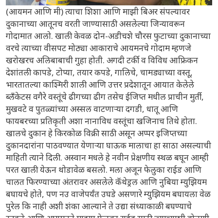
(आयमन आणि मी) त्याचा शिशा आणि माझी बिअर संपल्यावर
दुकानाच्या आतूनच वरती जाण्यासाठी असलेल्या जिन्यावरून
गोदामात आलो. खाली केवळ दोन-अडीचशे चौरस फुटाच्या दुकानाच्या
वरचे त्याच्या वीसपट मोठ्या आकाराचे आयमनचे गोदाम म्हणजे
खरोखरच अलिबाबाची गुहा होती. अगदी टर्की व विविध आफ्रिकन
देशांतली कापडे, टोप्या, तयार कपडे, गालिचे, चामड्याच्या वस्तू,
भारतातल्या काश्मिरी शाली आणि उत्तर प्रदेशातून आयात केलेले
ब्लँकेटस वगैरे वस्तूंचे ढीगच्या ढीग तसेच ईजिप्त मधील प्राचीन मुर्ती,
मुखवटे व पुतळ्यांच्या अस्सल वाटणाऱ्या दगडी, धातू आणि
फायबरच्या प्रतिकृती अशा नानाविध वस्तूंचा खजिनाच तिथे होता.
खालचे दुकान हे किरकोळ विक्री साठी असून अप्पर इजिप्तच्या
दुकानदारांना पाठवण्यात येणाऱ्या घाऊक मालाचा हा साठा असल्याची
माहिती त्याने दिली. अस्वान मधले हे नवीन प्रेक्षणीय स्थळ बघून आम्ही
परत खाली येऊन थोडावेळ बसलो. मला अजून फेलुका राईड आणि
चालत फिरण्याच्या अंतरावर असलेले कॅथेड्रल आणि नुबिया म्युझियम
बघायचे होते, पण नउ वाजेपर्यंत उघडे असणारे म्युझियम बघायला वेळ
पुरेल कि नाही अशी शंका आल्याने ते उद्या संध्याकाळी बघण्याचे