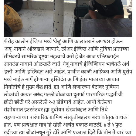
फॅरोह कालीन ईजिप्त मध्ये ‘येबू’ आणि कालांतराने अपभ्रंश होऊन
‘अबू’ नावाने ओळखले जाणारे, लोअर ईजिप्त आणि नुबिया प्रांताच्या
सीमेवरचे सामरिक दृष्ट्या महत्वाचे असे हे बेट आज एलिफंटाईन
आयलंड नावाने ओळखले जाते. येबू नावाचे ईजिप्शियन भाषेतले अर्थ
‘हत्ती’ आणि ‘हस्तिदंत’ असे आहेत. प्राचीन काळी आफ्रिका आणि युरोप
मध्ये नाईल मार्गे होणाऱ्या हस्तिदंत आणि ईतर मालाच्या आयात
निर्यातीचे हे मुख्य केंद्र होते. ह्या आणि शेजारच्या बेटांवर नुबियन
लोकांची अत्यंत अरुंद गल्ली बोळांच्या दुतर्फा पारंपारिक पद्धतीची
छोटी छोटी घरे असलेली २-३ खेडेगावे आहेत. आधी केलेल्या
संशोधनात इंटरनेटवर ह्या नुबीयन खेड्यांबद्दल आणि तिथे
राहणाऱ्यांच्या पारंपारिक ग्रामिण संस्कृतीबद्दलचं बरंच कौतुक वाचलं
होतं, पण प्रत्यक्षात मात्र हि खेडी अत्यंत बकाल वाटली. ४ ते ५ फुट
रुंदीच्या त्या बोळांमधून गुरे ढोरे आणि एकाला दिले कि तीन ते चार च्या