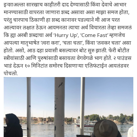
इन्शाअल्ला सारखाच काहीतरी दाद देण्यासाठी किंवा देवाचे आभार
मानण्यासाठी वापरला जाणारा शब्द असावा असा माझा समज होता,
परंतु चारपाच ठिकाणी हा शब्द कानावर पडल्याने मी आज परत
आल्यावर लक्षात ठेऊन आयमनला त्याचा अर्थ विचारला तेव्हा समजलं
कि ह्या अरबी शब्दाचा अर्थ ‘Hurry Up’, ‘Come Fast’ म्हणजेच
आपल्या मातृभाषेत ‘त्वरा करा’, ‘चला चला’, किंवा ‘लवकर चला’ असा
होतो. असो, आठ दहा प्रवासी बसल्यावर बोट सुरु झाली. फेरी बोटीत
स्त्रीयांसाठी आणि पुरुषांसाठी बसायला वेगवेगळे भाग होते. २ पाउंडस
भाडं देऊन १० मिनिटांत समोरच दिसणाऱ्या एलिफंटाईन आयलंडवर
पोचलो.