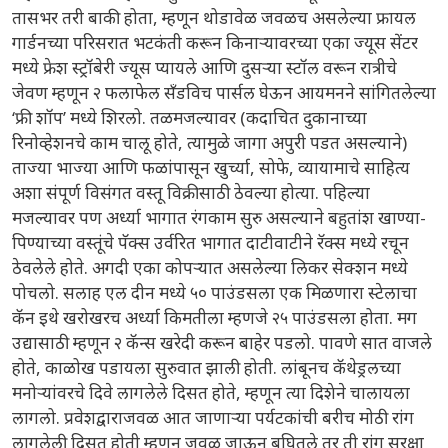
तासभर तरी बाकी होता, म्हणून थोडावेळ जवळच असलेल्या फ्रायल
गार्डनच्या परिसरात भटकंती करून किनाऱ्यावरच्या एका ज्यूस सेंटर
मध्ये फ्रेश स्ट्रॉबेरी ज्यूस प्यायले आणि दुसऱ्या स्टॉल वरून रात्रीचे
जेवण म्हणून २ फलाफेल सँडविच पार्सल घेऊन आयमनने सांगितलेल्या
‘फ्री शॉप’ मध्ये शिरलो. तळमजल्यावर (कदाचित दुकानाच्या
रिनोव्हेशनचे काम चालू होते, त्यामुळे जागा अपुरी पडत असल्याने)
ताज्या भाज्या आणि फळांपासून खुर्च्या, सोफे, व्यायामाचे साहित्य
अशा संपूर्ण विसंगत वस्तू विक्रीसाठी ठेवल्या होत्या. पहिल्या
मजल्यावर पण अर्ध्या भागात रंगकाम सुरु असल्याने बहुतांश खाण्या-
पिण्याच्या वस्तूंचे पॅक्स उर्वरित भागात दाटीवाटीने रॅक्स मध्ये रचून
ठेवलेले होते. अगदी एका कोपऱ्यात असलेल्या लिकर सेक्शन मध्ये
पोचलो. सलाह एल दीन मध्ये ५० पाउंडसला एक मिळणारा स्टेलाचा
कॅन इथे खरोखरच अर्ध्या किमतीला म्हणजे २५ पाउंडसला होता. मग
उद्यासाठी म्हणून २ कॅन्स खरेदी करून बाहेर पडलो. पावणे सात वाजले
होते, काळोख पडायला सुरुवात झाली होती. लांबूनच कॅथेड्रलच्या
मनोऱ्यांवरचे दिवे लागलेले दिसत होते, म्हणून त्या दिशेने चालायला
लागलो. प्रवेशद्वाराजवळ आत जाणाऱ्या पर्यटकांची बरीच मोठी रांग
लागलेली दिसत होती म्हणून जवळ जाऊन बघितले तर ती रांग सुरक्षा