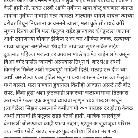
ठरवले आणि आयमनने माझ्या फेलुका राईड साठी ज्याच्याशी बोलणी
केली होती तो, फक्त अरबी आणि नुबीयन भाषा बोलू शकणारा बेनाख
नावाचा नुबीयन नावाडी मला न्यायला आल्यावर पावणे पाचला त्याच्या
बरोबर तिथून निघताना आयमनने त्याला, मला कुठे सोडायचे वगैरे
सूचना दिल्या आणि मला फेलुका राईड झाल्यावर कॅथेड्रलला जाताना
आधी लागणाऱ्या चौकात ईजिप्त एअर च्या ऑफिस जवळ, रस्त्याच्या
डाव्या बाजूला असलेल्या ‘फ्री शॉप’ नावाच्या सुपर मार्केट टाईप
दुकानात पहिल्या मजल्यावर अस्वान मधले एकमेव वाईन शॉप असून
बिअर वगैरे पार्सल घ्यायची असल्यास तिथून घे, बार पेक्षा अर्ध्या
किमतीत मिळेल अशी महत्वपूर्ण माहिती दिली. सलाह एल दीन च्या
आधी असलेल्या एका हॉटेल मधून पायऱ्या उतरून बेनाखच्या फेलुका
मध्ये बसलो. मला पाण्यात डुंबायला कितीही आवडत असले तरी बोट,
राफ्ट, किंवा क्रुझ अशा कुठल्याही प्रकारच्या जलप्रवासाचा तिटकारा
असल्याने फक्त एक अनुभव घ्यायचा म्हणून १०० पाउंडस खर्चून
(त्यावेळेला सिझन असल्याने कमीतकमी २५० पाउंडस दर होता) केवळ
अर्ध्या तासाची हि फेलुका राईड घेतली होती. भाषिक समस्येमुळे
बेनाखशी बोलण्याचा काही प्रश्नच नव्ह्ता, म्हणून आजूबाजूचा परिसर
बघत मधेच फोटो काढत २५-३० फुट उंचीच्या शिडात भरणाऱ्या