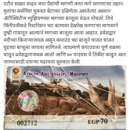
पटीत संख्या वाढत जात पैशांची मागणी करत मागे लागणाऱ्या लहान
मुलांचा ससेमिरा चुकवत बेटाच्या दक्षिणेला असलेल्या अस्वान
अँटीक्विटीज म्युझियमच्या मागच्या बाजूला येऊन पोचलो. तिथे
भिंतीपलीकडे रिस्टोरेशन च्या कामावर देखरेख करणाऱ्या माणसाने
तुम्ही गावातून आल्याने मागच्या बाजूला आला आहात, प्रवेशद्वार
नदीच्या किनाऱ्याजवळ असून कंपाउंड च्या बाजूने चालत चालत
पुढच्या बाजूला जायला सांगितले. त्याप्रमाणे कंपाउंडला पूर्ण वळसा
घालून प्रवेशद्वाराजवळ आलो आणि ७० पाउंडस चे तिकीट काढून आत
जाण्यासाठी पायऱ्या चढायला सुरुवात केली.