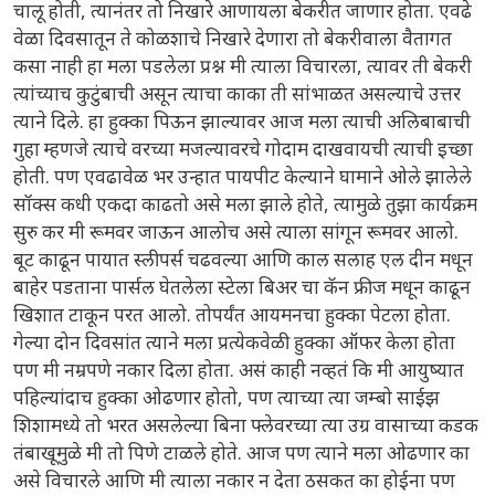
चालू होती, त्यानंतर तो निखारे आणायला बेकरीत जाणार होता. एवढे
वेळा दिवसातून ते कोळशाचे निखारे देणारा तो बेकरीवाला वैतागत
कसा नाही हा मला पडलेला प्रश्न मी त्याला विचारला, त्यावर ती बेकरी
त्यांच्याच कुटुंबाची असून त्याचा काका ती सांभाळत असल्याचे उत्तर
त्याने दिले. हा हुक्का पिऊन झाल्यावर आज मला त्याची अलिबाबाची
गुहा म्हणजे त्याचे वरच्या मजल्यावरचे गोदाम दाखवायची त्याची इच्छा
होती. पण एवढावेळ भर उन्हात पायपीट केल्याने घामाने ओले झालेले
सॉक्स कधी एकदा काढतो असे मला झाले होते, त्यामुळे तुझा कार्यक्रम
सुरु कर मी रूमवर जाऊन आलोच असे त्याला सांगून रूमवर आलो.
बूट काढून पायात स्लीपर्स चढवल्या आणि काल सलाह एल दीन मधून
बाहेर पडताना पार्सल घेतलेला स्टेला बिअर चा कॅन फ्रीज मधून काढून
खिशात टाकून परत आलो. तोपर्यंत आयमनचा हुक्का पेटला होता.
गेल्या दोन दिवसांत त्याने मला प्रत्येकवेळी हुक्का ऑफर केला होता
पण मी नम्रपणे नकार दिला होता. असं काही नव्हतं कि मी आयुष्यात
पहिल्यांदाच हुक्का ओढणार होतो, पण त्याच्या त्या जम्बो साईझ
शिशामध्ये तो भरत असलेल्या बिना फ्लेवरच्या त्या उग्र वासाच्या कडक
तंबाखूमुळे मी तो पिणे टाळले होते. आज पण त्याने मला ओढणार का
असे विचारले आणि मी त्याला नकार न देता ठसकत का होईना पण