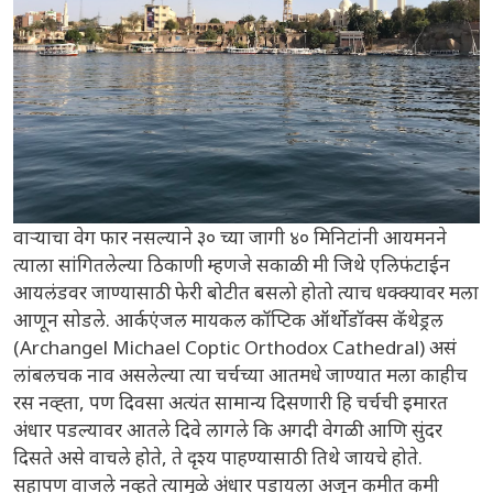
वाऱ्याचा वेग फार नसल्याने ३० च्या जागी ४० मिनिटांनी आयमनने
त्याला सांगितलेल्या ठिकाणी म्हणजे सकाळी मी जिथे एलिफंटाईन
आयलंडवर जाण्यासाठी फेरी बोटीत बसलो होतो त्याच धक्क्यावर मला
आणून सोडले. आर्कएंजल मायकल कॉप्टिक ऑर्थोडॉक्स कॅथेड्रल
(Archangel Michael Coptic Orthodox Cathedral) असं
लांबलचक नाव असलेल्या त्या चर्चच्या आतमधे जाण्यात मला काहीच
रस नव्ह्ता, पण दिवसा अत्यंत सामान्य दिसणारी हि चर्चची इमारत
अंधार पडल्यावर आतले दिवे लागले कि अगदी वेगळी आणि सुंदर
दिसते असे वाचले होते, ते दृश्य पाहण्यासाठी तिथे जायचे होते.
सहापण वाजले नव्हते त्यामुळे अंधार पडायला अजून कमीत कमी