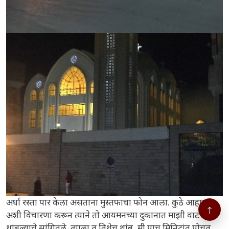
अर्धा रस्ता पार केला असताना मुस्तफाचा फोन आला. कुठे आहात
↑
अशी विचारणा करून त्याने तो आयमनच्या दुकानात माझी वाट बघत
थांबल्याचे सांगितले. त्याला तू तिथेच थांब, मी पाच मिनिटांत पोचत