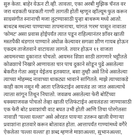
सुरु केला. बाहेर येऊन टी.व्ही. लावला, एका अरबी मुझिक चॅनल वर
जरा धडकती फडकती गाणी लागली होती म्हणून व्हॉल्यूम फुल करून
साग्रसंगीत स्नानाची मजा लुटण्यासाठी पुन्हा बाथरूम मध्ये आलो.
बाथटब मधल्या पाण्याच्या तापमानाचा, चांगलं ‘गरम’ पासून नावाला
‘कोमट’ असा प्रवास होईपर्यंत त्यात पडून राहिल्यानंतर शॉवर खाली
मस्तपैकी थंडगार पाण्याने अंघोळ केल्यावर सगळा शीण गायब होऊन
एकदम ताजेतवाने वाटायला लागले. तयार होऊन ११ वाजता
आयमनच्या दुकानात पोचलो. आयमन शिशा साठी लागणारे भट्टीतले
कोळशाचे निखारे आणायला चार पाच दुकाने सोडून पुढे असलेल्या
बेकरीत गेला असून येईलच इतक्यात, बसा तुम्ही असे तिथे असलेल्या
त्याच्या मोहम्मद नावाच्या धाकट्या भावाने सांगितले. माझे त्याच्याकडे
काही काम नसून मी आता एलिफंटाईन आयलंड ला जात असल्याचे
त्याला सांगून तिथून निघालो. जवळच असलेल्या फेरी बोटिंच्या
धक्क्याजवळ पोचलो तेव्हा खाली एलिफंटाईन आयलंडला जाण्यासाठी
एक फेरी बोट प्रवाशांची वाट बघत उभी होती आणि तिचा पोरगेलसा
नावाडी “यल्ला यल्ला” असे ओरडत पायऱ्या उतरून खाली येणाऱ्या
प्रवाशांना हातवारे करून बोलावत होता. आत्तापर्यंत गाण्यांमध्ये वगैरे
ऐकलेला ‘यल्ला यल्ला’ हा शब्द म्हणजे माशाअल्ला, सुभानअल्ला,