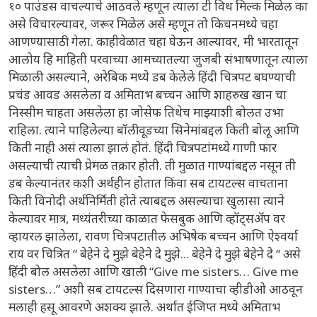
१० पाउंडस वाचल्याचे आठवले म्हणून त्याला टी विथ मिल्क मिळेल का
असे विचारल्यावर, जरूर मिळेल असे म्हणून तो किचनमध्ये चहा
आणण्यासाठी गेला. काहीवेळात चहा घेऊन आल्यावर, मी भारतातून
आलोय हि माहिती परवाच्या आमच्यातल्या जुजबी संभाषणातून त्याला
मिळाली असल्याने, अरेबिक मध्ये डब केलेले हिंदी चित्रपट बघण्याची
प्रचंड आवड असलेला व अमिताभ बच्चन आणि शाहरुख खान चा
निस्सीम चाहता असलेला हा जोसेफ तिथेच माझ्याशी बोलत उभा
राहिला. त्याने पाहिलेल्या बॉलीवूडच्या सिनेमांबद्दल किती बोलू आणि
किती नाही असं त्याला झालं होतं. हिंदी चित्रपटांमध्ये गाणी फार
असल्याची त्याची प्रेमळ तक्रार होती. ती मुळात गाण्यांबद्दल नसून ती
डब केल्यानंतर कशी अर्थहीन होतात किंवा सब टायटल्स वाचताना
किती विनोदी अर्थनिर्मिती होते त्याबद्दल असल्याचा खुलासा त्याने
केल्यावर मात्र, मध्यंतरीच्या काळात फेसबुक आणि व्हॉट्सॲप वर
व्हायरल झालेला, रावण चित्रपटातील अभिषेक बच्चन आणि ऐश्वर्या
राय वर चित्रित “ बेहेने दे मुझे बेहेने दे मुझे... बेहेने दे मुझे बेहेने दे “ असे
हिंदी बोल असलेला आणि खाली “Give me sisters… Give me
sisters…” अशी सब टायटल्स दिसणारा गाण्याचा व्हीडीओ आठवून
मलाही हसू आवरणे अशक्य झाले. अर्थात ईजिप्त मध्ये अमिताभ