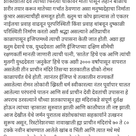
शक्तिशाली देव त्याच्या फिरत्या चाकावर माती पासून लहान बाळाचे
शरीर तयार करून मातेच्या गर्भात ठेवणारा असा मनुष्यदेहाचा निर्माता
कुंभार असल्याचीही समजूत होती. ख्नुम चा कोप झाल्यास तो एकतर
नाईलचा प्रवाह वाढवून पूरपरिस्थिती किंवा प्रवाह थांबवून दुष्काळी
परिस्थिती निर्माण करतो अशी श्रद्धा असल्याने अतिप्राचीन
काळापासून इजिप्तमध्ये त्याची उपासना केली जात होती. अशा ह्या
ख्नुम देवाचे एक, युध्ददेवता आणि ईजिप्तच्या दक्षिण सीमेची
रक्षणकर्ती मानली जाणारी त्याची पत्नी, ’सातेत’ हिचे एक आणि त्यांची
मुलगी युध्ददेवता ‘अनुकेत’ हिचे एक अशी ३००० वर्षांपासून वापरात
असलेली तीन प्राचीन मंदिरे तिसऱ्या शतकातील ग्रीको-रोमन
काळापर्यंत येथे होती. त्यानंतर ईजिप्त चे तत्कालीन राज्यकर्ते
असलेल्या रोमन लोकांनी ख्रिस्ती धर्म स्वीकारल्या नंतर पूर्वापार चालत
आलेल्या परंपरांचे पालन आणि सर्व प्राचीन देवी देवतांची उपासना हे
अपराध ठरवल्याने चौथ्या शतकापासून ह्या मंदिरांकडे संपूर्ण दुर्लक्ष
होऊन त्यांच्या ऱ्हासाला सुरुवात झाली आणि कालौघात ती नष्ट झाली.
आज देखील येथे जर्मन पुरातत्व संशोधकांच्या सहकार्याने उत्खनन
सुरूच असून, रिस्टोरेशनच्या नावाखाली ह्या प्राचीन मंदिरांचे ७० ते ८०
टक्के नवीन बांधण्यात आलेले खांब व भिंती आणि त्यात मधे मधे