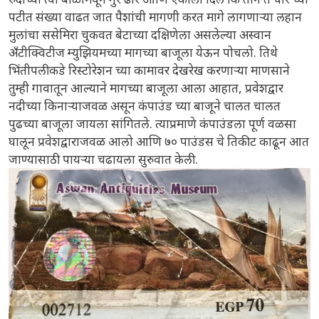
पटीत संख्या वाढत जात पैशांची मागणी करत मागे लागणाऱ्या लहान
मुलांचा ससेमिरा चुकवत बेटाच्या दक्षिणेला असलेल्या अस्वान
अँटीक्विटीज म्युझियमच्या मागच्या बाजूला येऊन पोचलो. तिथे
भिंतीपलीकडे रिस्टोरेशन च्या कामावर देखरेख करणाऱ्या माणसाने
तुम्ही गावातून आल्याने मागच्या बाजूला आला आहात, प्रवेशद्वार
नदीच्या किनाऱ्याजवळ असून कंपाउंड च्या बाजूने चालत चालत
पुढच्या बाजूला जायला सांगितले. त्याप्रमाणे कंपाउंडला पूर्ण वळसा
घालून प्रवेशद्वाराजवळ आलो आणि ७० पाउंडस चे तिकीट काढून आत
जाण्यासाठी पायऱ्या चढायला सुरुवात केली.