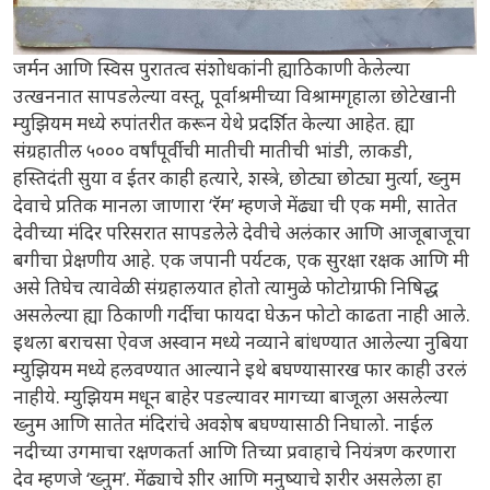
जर्मन आणि स्विस पुरातत्व संशोधकांनी ह्याठिकाणी केलेल्या
उत्खननात सापडलेल्या वस्तू, पूर्वाश्रमीच्या विश्रामगृहाला छोटेखानी
म्युझियम मध्ये रुपांतरीत करून येथे प्रदर्शित केल्या आहेत. ह्या
संग्रहातील ५००० वर्षांपूर्वीची मातीची मातीची भांडी, लाकडी,
हस्तिदंती सुया व ईतर काही हत्यारे, शस्त्रे, छोट्या छोट्या मुर्त्या, ख्नुम
देवाचे प्रतिक मानला जाणारा ‘रॅम’ म्हणजे मेंढ्या ची एक ममी, सातेत
देवीच्या मंदिर परिसरात सापडलेले देवीचे अलंकार आणि आजूबाजूचा
बगीचा प्रेक्षणीय आहे. एक जपानी पर्यटक, एक सुरक्षा रक्षक आणि मी
असे तिघेच त्यावेळी संग्रहालयात होतो त्यामुळे फोटोग्राफी निषिद्ध
असलेल्या ह्या ठिकाणी गर्दीचा फायदा घेऊन फोटो काढता नाही आले.
इथला बराचसा ऐवज अस्वान मध्ये नव्याने बांधण्यात आलेल्या नुबिया
म्युझियम मध्ये हलवण्यात आल्याने इथे बघण्यासारख फार काही उरलं
नाहीये. म्युझियम मधून बाहेर पडल्यावर मागच्या बाजूला असलेल्या
ख्नुम आणि सातेत मंदिरांचे अवशेष बघण्यासाठी निघालो. नाईल
नदीच्या उगमाचा रक्षणकर्ता आणि तिच्या प्रवाहाचे नियंत्रण करणारा
देव म्हणजे ‘ख्नुम’. मेंढ्याचे शीर आणि मनुष्याचे शरीर असलेला हा