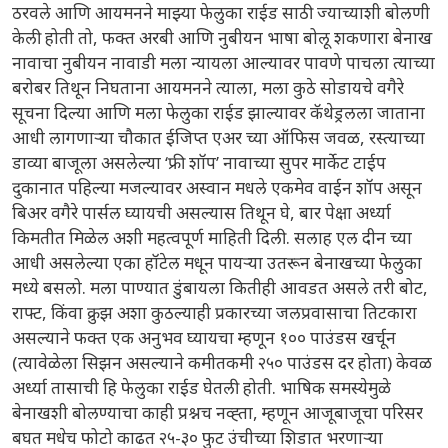
ठरवले आणि आयमनने माझ्या फेलुका राईड साठी ज्याच्याशी बोलणी
केली होती तो, फक्त अरबी आणि नुबीयन भाषा बोलू शकणारा बेनाख
नावाचा नुबीयन नावाडी मला न्यायला आल्यावर पावणे पाचला त्याच्या
बरोबर तिथून निघताना आयमनने त्याला, मला कुठे सोडायचे वगैरे
सूचना दिल्या आणि मला फेलुका राईड झाल्यावर कॅथेड्रलला जाताना
आधी लागणाऱ्या चौकात ईजिप्त एअर च्या ऑफिस जवळ, रस्त्याच्या
डाव्या बाजूला असलेल्या ‘फ्री शॉप’ नावाच्या सुपर मार्केट टाईप
दुकानात पहिल्या मजल्यावर अस्वान मधले एकमेव वाईन शॉप असून
बिअर वगैरे पार्सल घ्यायची असल्यास तिथून घे, बार पेक्षा अर्ध्या
किमतीत मिळेल अशी महत्वपूर्ण माहिती दिली. सलाह एल दीन च्या
आधी असलेल्या एका हॉटेल मधून पायऱ्या उतरून बेनाखच्या फेलुका
मध्ये बसलो. मला पाण्यात डुंबायला कितीही आवडत असले तरी बोट,
राफ्ट, किंवा क्रुझ अशा कुठल्याही प्रकारच्या जलप्रवासाचा तिटकारा
असल्याने फक्त एक अनुभव घ्यायचा म्हणून १०० पाउंडस खर्चून
(त्यावेळेला सिझन असल्याने कमीतकमी २५० पाउंडस दर होता) केवळ
अर्ध्या तासाची हि फेलुका राईड घेतली होती. भाषिक समस्येमुळे
बेनाखशी बोलण्याचा काही प्रश्नच नव्ह्ता, म्हणून आजूबाजूचा परिसर
बघत मधेच फोटो काढत २५-३० फुट उंचीच्या शिडात भरणाऱ्या