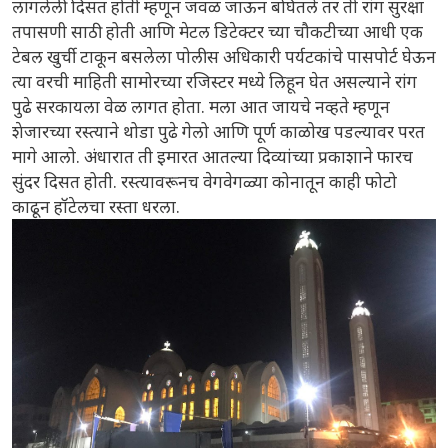
लागलेली दिसत होती म्हणून जवळ जाऊन बघितले तर ती रांग सुरक्षा
तपासणी साठी होती आणि मेटल डिटेक्टर च्या चौकटीच्या आधी एक
टेबल खुर्ची टाकून बसलेला पोलीस अधिकारी पर्यटकांचे पासपोर्ट घेऊन
त्या वरची माहिती सामोरच्या रजिस्टर मध्ये लिहून घेत असल्याने रांग
पुढे सरकायला वेळ लागत होता. मला आत जायचे नव्हते म्हणून
शेजारच्या रस्त्याने थोडा पुढे गेलो आणि पूर्ण काळोख पडल्यावर परत
मागे आलो. अंधारात ती इमारत आतल्या दिव्यांच्या प्रकाशाने फारच
सुंदर दिसत होती. रस्त्यावरूनच वेगवेगळ्या कोनातून काही फोटो
काढून हॉटेलचा रस्ता धरला.