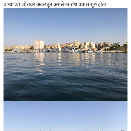
वाऱ्याच्या जोरावर अवलंबून असलेला संथ प्रवास सुरु होता.