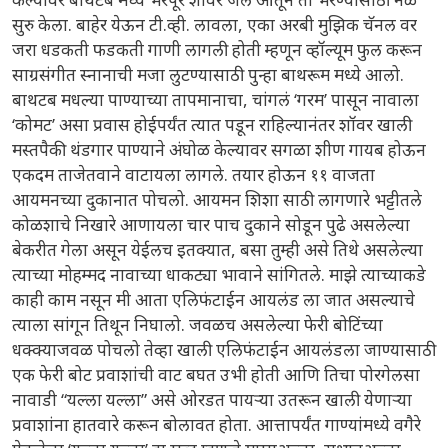
सुरु केला. बाहेर येऊन टी.व्ही. लावला, एका अरबी मुझिक चॅनल वर
जरा धडकती फडकती गाणी लागली होती म्हणून व्हॉल्यूम फुल करून
साग्रसंगीत स्नानाची मजा लुटण्यासाठी पुन्हा बाथरूम मध्ये आलो.
बाथटब मधल्या पाण्याच्या तापमानाचा, चांगलं ‘गरम’ पासून नावाला
‘कोमट’ असा प्रवास होईपर्यंत त्यात पडून राहिल्यानंतर शॉवर खाली
मस्तपैकी थंडगार पाण्याने अंघोळ केल्यावर सगळा शीण गायब होऊन
एकदम ताजेतवाने वाटायला लागले. तयार होऊन ११ वाजता
आयमनच्या दुकानात पोचलो. आयमन शिशा साठी लागणारे भट्टीतले
कोळशाचे निखारे आणायला चार पाच दुकाने सोडून पुढे असलेल्या
बेकरीत गेला असून येईलच इतक्यात, बसा तुम्ही असे तिथे असलेल्या
त्याच्या मोहम्मद नावाच्या धाकट्या भावाने सांगितले. माझे त्याच्याकडे
काही काम नसून मी आता एलिफंटाईन आयलंड ला जात असल्याचे
त्याला सांगून तिथून निघालो. जवळच असलेल्या फेरी बोटिंच्या
धक्क्याजवळ पोचलो तेव्हा खाली एलिफंटाईन आयलंडला जाण्यासाठी
एक फेरी बोट प्रवाशांची वाट बघत उभी होती आणि तिचा पोरगेलसा
नावाडी “यल्ला यल्ला” असे ओरडत पायऱ्या उतरून खाली येणाऱ्या
प्रवाशांना हातवारे करून बोलावत होता. आत्तापर्यंत गाण्यांमध्ये वगैरे