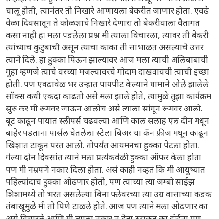
चालू होती, त्यानंतर तो निखारे आणायला बेकरीत जाणार होता. एवढे
वेळा दिवसातून ते कोळशाचे निखारे देणारा तो बेकरीवाला वैतागत
कसा नाही हा मला पडलेला प्रश्न मी त्याला विचारला, त्यावर ती बेकरी
त्यांच्याच कुटुंबाची असून त्याचा काका ती सांभाळत असल्याचे उत्तर
त्याने दिले. हा हुक्का पिऊन झाल्यावर आज मला त्याची अलिबाबाची
गुहा म्हणजे त्याचे वरच्या मजल्यावरचे गोदाम दाखवायची त्याची इच्छा
होती. पण एवढावेळ भर उन्हात पायपीट केल्याने घामाने ओले झालेले
सॉक्स कधी एकदा काढतो असे मला झाले होते, त्यामुळे तुझा कार्यक्रम
सुरु कर मी रूमवर जाऊन आलोच असे त्याला सांगून रूमवर आलो.
बूट काढून पायात स्लीपर्स चढवल्या आणि काल सलाह एल दीन मधून
बाहेर पडताना पार्सल घेतलेला स्टेला बिअर चा कॅन फ्रीज मधून काढून
खिशात टाकून परत आलो. तोपर्यंत आयमनचा हुक्का पेटला होता.
गेल्या दोन दिवसांत त्याने मला प्रत्येकवेळी हुक्का ऑफर केला होता
पण मी नम्रपणे नकार दिला होता. असं काही नव्हतं कि मी आयुष्यात
पहिल्यांदाच हुक्का ओढणार होतो, पण त्याच्या त्या जम्बो साईझ
शिशामध्ये तो भरत असलेल्या बिना फ्लेवरच्या त्या उग्र वासाच्या कडक
तंबाखूमुळे मी तो पिणे टाळले होते. आज पण त्याने मला ओढणार का
असे विचारले आणि मी त्याला नकार न देता ठसकत का होईना पण