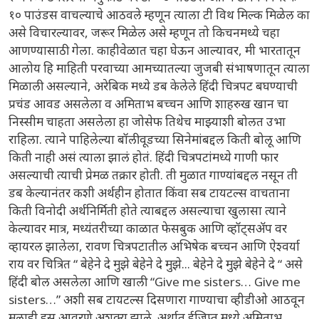
१० पाउंडस वाचल्याचे आठवले म्हणून त्याला टी विथ मिल्क मिळेल का
असे विचारल्यावर, जरूर मिळेल असे म्हणून तो किचनमध्ये चहा
आणण्यासाठी गेला. काहीवेळात चहा घेऊन आल्यावर, मी भारतातून
आलोय हि माहिती परवाच्या आमच्यातल्या जुजबी संभाषणातून त्याला
मिळाली असल्याने, अरेबिक मध्ये डब केलेले हिंदी चित्रपट बघण्याची
प्रचंड आवड असलेला व अमिताभ बच्चन आणि शाहरुख खान चा
निस्सीम चाहता असलेला हा जोसेफ तिथेच माझ्याशी बोलत उभा
राहिला. त्याने पाहिलेल्या बॉलीवूडच्या सिनेमांबद्दल किती बोलू आणि
किती नाही असं त्याला झालं होतं. हिंदी चित्रपटांमध्ये गाणी फार
असल्याची त्याची प्रेमळ तक्रार होती. ती मुळात गाण्यांबद्दल नसून ती
डब केल्यानंतर कशी अर्थहीन होतात किंवा सब टायटल्स वाचताना
किती विनोदी अर्थनिर्मिती होते त्याबद्दल असल्याचा खुलासा त्याने
केल्यावर मात्र, मध्यंतरीच्या काळात फेसबुक आणि व्हॉट्सॲप वर
व्हायरल झालेला, रावण चित्रपटातील अभिषेक बच्चन आणि ऐश्वर्या
राय वर चित्रित “ बेहेने दे मुझे बेहेने दे मुझे... बेहेने दे मुझे बेहेने दे “ असे
हिंदी बोल असलेला आणि खाली “Give me sisters… Give me
sisters…” अशी सब टायटल्स दिसणारा गाण्याचा व्हीडीओ आठवून
मलाही हसू आवरणे अशक्य झाले. अर्थात ईजिप्त मध्ये अमिताभ