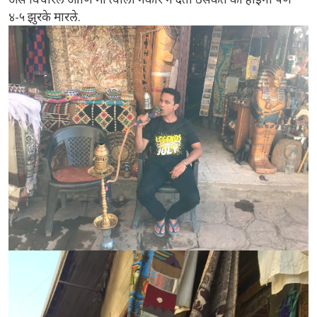
४-५ झुरके मारले.