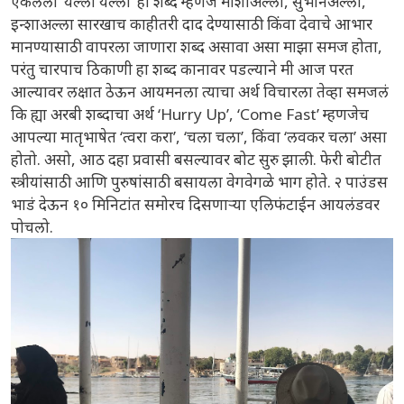
ऐकलेला ‘यल्ला यल्ला’ हा शब्द म्हणजे माशाअल्ला, सुभानअल्ला,
इन्शाअल्ला सारखाच काहीतरी दाद देण्यासाठी किंवा देवाचे आभार
मानण्यासाठी वापरला जाणारा शब्द असावा असा माझा समज होता,
परंतु चारपाच ठिकाणी हा शब्द कानावर पडल्याने मी आज परत
आल्यावर लक्षात ठेऊन आयमनला त्याचा अर्थ विचारला तेव्हा समजलं
कि ह्या अरबी शब्दाचा अर्थ ‘Hurry Up’, ‘Come Fast’ म्हणजेच
आपल्या मातृभाषेत ‘त्वरा करा’, ‘चला चला’, किंवा ‘लवकर चला’ असा
होतो. असो, आठ दहा प्रवासी बसल्यावर बोट सुरु झाली. फेरी बोटीत
स्त्रीयांसाठी आणि पुरुषांसाठी बसायला वेगवेगळे भाग होते. २ पाउंडस
भाडं देऊन १० मिनिटांत समोरच दिसणाऱ्या एलिफंटाईन आयलंडवर
पोचलो.