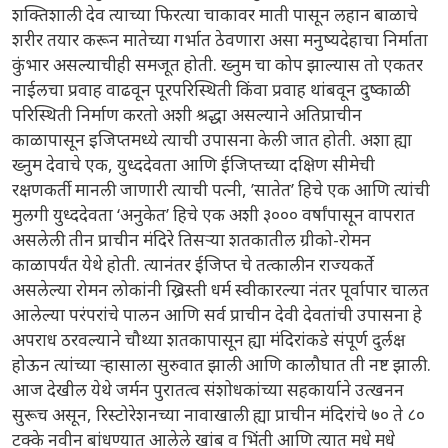
शक्तिशाली देव त्याच्या फिरत्या चाकावर माती पासून लहान बाळाचे
शरीर तयार करून मातेच्या गर्भात ठेवणारा असा मनुष्यदेहाचा निर्माता
कुंभार असल्याचीही समजूत होती. ख्नुम चा कोप झाल्यास तो एकतर
नाईलचा प्रवाह वाढवून पूरपरिस्थिती किंवा प्रवाह थांबवून दुष्काळी
परिस्थिती निर्माण करतो अशी श्रद्धा असल्याने अतिप्राचीन
काळापासून इजिप्तमध्ये त्याची उपासना केली जात होती. अशा ह्या
ख्नुम देवाचे एक, युध्ददेवता आणि ईजिप्तच्या दक्षिण सीमेची
रक्षणकर्ती मानली जाणारी त्याची पत्नी, ’सातेत’ हिचे एक आणि त्यांची
मुलगी युध्ददेवता ‘अनुकेत’ हिचे एक अशी ३००० वर्षांपासून वापरात
असलेली तीन प्राचीन मंदिरे तिसऱ्या शतकातील ग्रीको-रोमन
काळापर्यंत येथे होती. त्यानंतर ईजिप्त चे तत्कालीन राज्यकर्ते
असलेल्या रोमन लोकांनी ख्रिस्ती धर्म स्वीकारल्या नंतर पूर्वापार चालत
आलेल्या परंपरांचे पालन आणि सर्व प्राचीन देवी देवतांची उपासना हे
अपराध ठरवल्याने चौथ्या शतकापासून ह्या मंदिरांकडे संपूर्ण दुर्लक्ष
होऊन त्यांच्या ऱ्हासाला सुरुवात झाली आणि कालौघात ती नष्ट झाली.
आज देखील येथे जर्मन पुरातत्व संशोधकांच्या सहकार्याने उत्खनन
सुरूच असून, रिस्टोरेशनच्या नावाखाली ह्या प्राचीन मंदिरांचे ७० ते ८०
टक्के नवीन बांधण्यात आलेले खांब व भिंती आणि त्यात मधे मधे