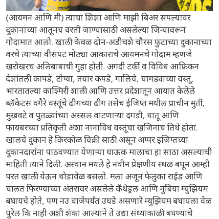
(आयमन आणि मी) त्याचा शिशा आणि माझी बिअर संपल्यावर
दुकानाच्या आतूनच वरती जाण्यासाठी असलेल्या जिन्यावरून
गोदामात आलो. खाली केवळ दोन-अडीचशे चौरस फुटाच्या दुकानाच्या
वरचे त्याच्या वीसपट मोठ्या आकाराचे आयमनचे गोदाम म्हणजे
खरोखरच अलिबाबाची गुहा होती. अगदी टर्की व विविध आफ्रिकन
देशांतली कापडे, टोप्या, तयार कपडे, गालिचे, चामड्याच्या वस्तू,
भारतातल्या काश्मिरी शाली आणि उत्तर प्रदेशातून आयात केलेले
ब्लँकेटस वगैरे वस्तूंचे ढीगच्या ढीग तसेच ईजिप्त मधील प्राचीन मुर्ती,
मुखवटे व पुतळ्यांच्या अस्सल वाटणाऱ्या दगडी, धातू आणि
फायबरच्या प्रतिकृती अशा नानाविध वस्तूंचा खजिनाच तिथे होता.
खालचे दुकान हे किरकोळ विक्री साठी असून अप्पर इजिप्तच्या
दुकानदारांना पाठवण्यात येणाऱ्या घाऊक मालाचा हा साठा असल्याची
माहिती त्याने दिली. अस्वान मधले हे नवीन प्रेक्षणीय स्थळ बघून आम्ही
परत खाली येऊन थोडावेळ बसलो. मला अजून फेलुका राईड आणि
चालत फिरण्याच्या अंतरावर असलेले कॅथेड्रल आणि नुबिया म्युझियम
बघायचे होते, पण नउ वाजेपर्यंत उघडे असणारे म्युझियम बघायला वेळ
पुरेल कि नाही अशी शंका आल्याने ते उद्या संध्याकाळी बघण्याचे