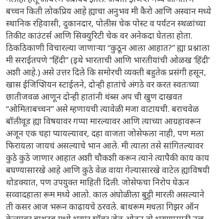
बच्चन किती लोकप्रिय आहे ह्याचा अनुभव मी कैरो आणि अस्वान मध्ये
स्थानिक रहिवासी, दुकानदार, पोलीस चेक पोस्ट व पर्यटन स्थळांच्या
तिकीट काउंटर्स आणि सिक्युरिटी चेक वर अनेकदा घेतला होता.
ठिकठिकाणी विचारल्या जाणाऱ्या “कुठून आला आहात?” ह्या प्रश्नाला
मी सराईतपणे “हिंदी” (इथे भारताची आणि भारतीयांची ओळख ‘हिंदी’
अशी आहे.) असे उत्तर दिले कि समोरची व्यक्ती बहुतेक प्रसंगी हसून,
खास ईजिप्शियन स्टाईलने, दोन्ही हातांचे अंगठे वर करत स्वतःच्या
छातीजवळ आणून दोन्ही हातांनी थंब्स अप ची खुण दाखवत
“ओमिताबच्चन” असे म्हणायची त्यावेळी मजा वाटायची. बराचवेळ
बॉलीवूड ह्या विषयावर गप्पा मारल्यावर आणि त्याच्या आग्रहावरून
अजून एक चहा प्यायल्यावर, दहा वाजता जोसेफला नाही, पण मला
फिरायला जायचं असल्याचे भान आले. मी त्याला तसे सांगितल्यावर
कुठे कुठे जाणार आहात अशी चौकशी करून त्याने त्यापैकी काय काय
बघण्यासारखे आहे आणि कुठे वेळ वाया गेल्यासारखे वाटेल ह्याविषयी
थोडक्यात, पण उपयुक्त माहिती दिली. जोसेफचा निरोप घेऊन
सव्वादहाला रूम मध्ये आलो. काल अंघोळीला बुट्टी मारली असल्याने
ती कसर आज भरून काढायचे ठरवले. बाथरूम मधला गिझर ऑन
केल्यावर बाथटब मध्ये भरपूर शॉवर जेल ओतून तो भरण्यासाठी नळ