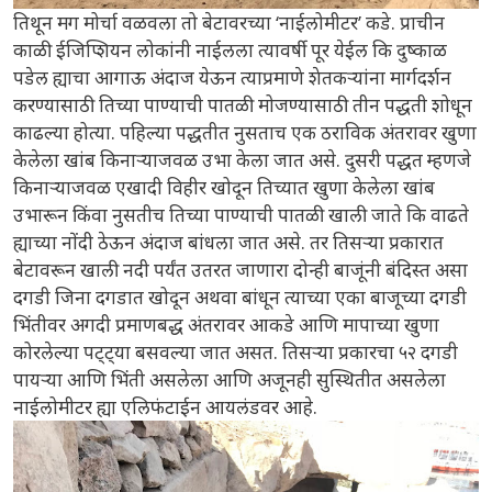
तिथून मग मोर्चा वळवला तो बेटावरच्या ‘नाईलोमीटर’ कडे. प्राचीन
काळी ईजिप्शियन लोकांनी नाईलला त्यावर्षी पूर येईल कि दुष्काळ
पडेल ह्याचा आगाऊ अंदाज येऊन त्याप्रमाणे शेतकऱ्यांना मार्गदर्शन
करण्यासाठी तिच्या पाण्याची पातळी मोजण्यासाठी तीन पद्धती शोधून
काढल्या होत्या. पहिल्या पद्धतीत नुसताच एक ठराविक अंतरावर खुणा
केलेला खांब किनाऱ्याजवळ उभा केला जात असे. दुसरी पद्धत म्हणजे
किनाऱ्याजवळ एखादी विहीर खोदून तिच्यात खुणा केलेला खांब
उभारून किंवा नुसतीच तिच्या पाण्याची पातळी खाली जाते कि वाढते
ह्याच्या नोंदी ठेऊन अंदाज बांधला जात असे. तर तिसऱ्या प्रकारात
बेटावरून खाली नदी पर्यंत उतरत जाणारा दोन्ही बाजूंनी बंदिस्त असा
दगडी जिना दगडात खोदून अथवा बांधून त्याच्या एका बाजूच्या दगडी
भिंतीवर अगदी प्रमाणबद्ध अंतरावर आकडे आणि मापाच्या खुणा
कोरलेल्या पट्ट्या बसवल्या जात असत. तिसऱ्या प्रकारचा ५२ दगडी
पायऱ्या आणि भिंती असलेला आणि अजूनही सुस्थितीत असलेला
नाईलोमीटर ह्या एलिफंटाईन आयलंडवर आहे.