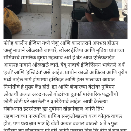
फॅरोह कालीन ईजिप्त मध्ये ‘येबू’ आणि कालांतराने अपभ्रंश होऊन
‘अबू’ नावाने ओळखले जाणारे, लोअर ईजिप्त आणि नुबिया प्रांताच्या
सीमेवरचे सामरिक दृष्ट्या महत्वाचे असे हे बेट आज एलिफंटाईन
आयलंड नावाने ओळखले जाते. येबू नावाचे ईजिप्शियन भाषेतले अर्थ
‘हत्ती’ आणि ‘हस्तिदंत’ असे आहेत. प्राचीन काळी आफ्रिका आणि युरोप
मध्ये नाईल मार्गे होणाऱ्या हस्तिदंत आणि ईतर मालाच्या आयात
निर्यातीचे हे मुख्य केंद्र होते. ह्या आणि शेजारच्या बेटांवर नुबियन
लोकांची अत्यंत अरुंद गल्ली बोळांच्या दुतर्फा पारंपारिक पद्धतीची
छोटी छोटी घरे असलेली २-३ खेडेगावे आहेत. आधी केलेल्या
संशोधनात इंटरनेटवर ह्या नुबीयन खेड्यांबद्दल आणि तिथे
राहणाऱ्यांच्या पारंपारिक ग्रामिण संस्कृतीबद्दलचं बरंच कौतुक वाचलं
होतं, पण प्रत्यक्षात मात्र हि खेडी अत्यंत बकाल वाटली. ४ ते ५ फुट
रुंदीच्या त्या बोळांमधून गुरे ढोरे आणि एकाला दिले कि तीन ते चार च्या