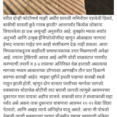
वरील दोन्ही फोटोंमध्ये माझी अर्धीच सावली जमिनीवर पडलेली दिसते,
बाकीची सावली कुठे गायब झाली? आत्तापर्यंत कित्येक लोकांना
विचारलेला हा प्रश्न अजूनही अनुत्तरीत आहे. लुक्झोर मधला सर्वात
अनुभवी आणि उत्कृष्ठ ईजिप्तोलॉजीस्ट म्हणून ओळखला जाणारा
ईमाद नावाचा गाईड पण काही स्पष्टीकरण देऊ नाही शकला. आता
मिपाकारांकडूनच काहीतरी समाधानकारक उत्तर मिळण्याची अपेक्षा
आहे. ज्यांना ट्रेकिंगची आवड आहे आणि थोडी वाळवंटात पायपीट
करण्याची तयारी व ३-४ तासाचा अतिरिक्त वेळ हाताशी असल्यास
मागच्या मध्यम आकाराच्या डोंगरावर आणखीन तीन चार ठिकाणे
बघण्या सारखी आहेत. माझ्या दृष्टीने इथली पाहण्या सारखी स्थळे
पाहून झाली होती, म्हणून दोन वाजता परतीच्या मार्गाला लागलो.
धक्क्यावर थोडावेळ बोटीची वाट बघावी लागली त्यामुळे आयमनच्या
दुकानात परत यायला अडीच वाजले. सकाळी सात ते संध्याकाळी सहा
पर्यंत असे अकरा तास दुकानात थांबणारा आयमन ११-१२ वेळा शिशा
पेटवतो, आणि अखंड त्याचे अग्निहोत्र चालू असते. आत्ता मी पोचलो
तेव्हाही त्याची हुक्क्याच्या वरच्या चीलमीत तंबाखू भरण्याची प्रक्रिया