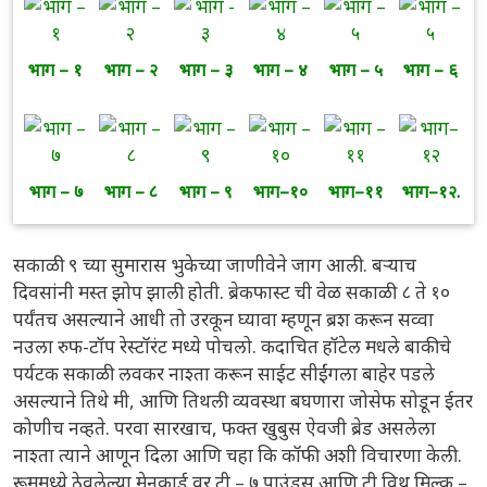
भाग – १
भाग – २
भाग – ३
भाग – ४
भाग – ५
भाग – ६
भाग – ७
भाग – ८
भाग – ९
भाग–१०
भाग–११
भाग–१२.
सकाळी ९ च्या सुमारास भुकेच्या जाणीवेने जाग आली. बऱ्याच
दिवसांनी मस्त झोप झाली होती. ब्रेकफास्ट ची वेळ सकाळी ८ ते १०
पर्यंतच असल्याने आधी तो उरकून घ्यावा म्हणून ब्रश करून सव्वा
नउला रुफ-टॉप रेस्टॉरंट मध्ये पोचलो. कदाचित हॉटेल मधले बाकीचे
पर्यटक सकाळी लवकर नाश्ता करून साईट सीईंगला बाहेर पडले
असल्याने तिथे मी, आणि तिथली व्यवस्था बघणारा जोसेफ सोडून ईतर
कोणीच नव्हते. परवा सारखाच, फक्त खुबुस ऐवजी ब्रेड असलेला
नाश्ता त्याने आणून दिला आणि चहा कि कॉफी अशी विचारणा केली.
रूममध्ये ठेवलेल्या मेनुकार्ड वर टी – ७ पाउंडस आणि टी विथ मिल्क –