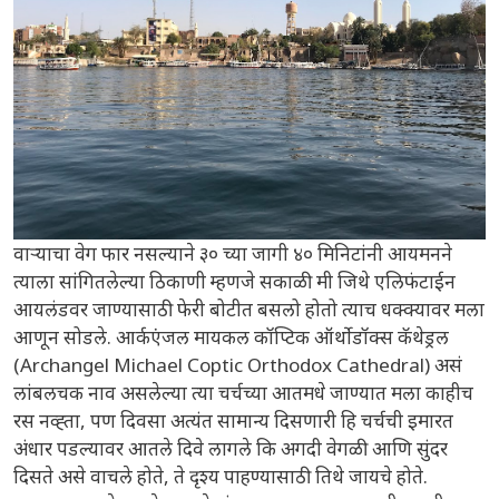
वाऱ्याचा वेग फार नसल्याने ३० च्या जागी ४० मिनिटांनी आयमनने
त्याला सांगितलेल्या ठिकाणी म्हणजे सकाळी मी जिथे एलिफंटाईन
आयलंडवर जाण्यासाठी फेरी बोटीत बसलो होतो त्याच धक्क्यावर मला
आणून सोडले. आर्कएंजल मायकल कॉप्टिक ऑर्थोडॉक्स कॅथेड्रल
(Archangel Michael Coptic Orthodox Cathedral) असं
लांबलचक नाव असलेल्या त्या चर्चच्या आतमधे जाण्यात मला काहीच
रस नव्ह्ता, पण दिवसा अत्यंत सामान्य दिसणारी हि चर्चची इमारत
अंधार पडल्यावर आतले दिवे लागले कि अगदी वेगळी आणि सुंदर
दिसते असे वाचले होते, ते दृश्य पाहण्यासाठी तिथे जायचे होते.