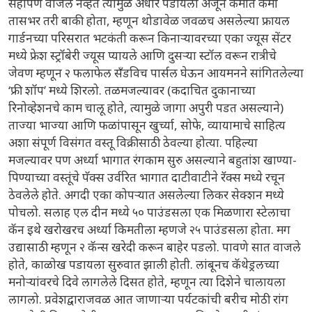
सहापण वाजले नव्हते त्यामुळे अंधार पडायला अजून कमीत कमी
तासभर तरी बाकी होता, म्हणून थोडावेळ जवळच असलेल्या फ्रायल
गार्डनच्या परिसरात भटकंती करून किनाऱ्यावरच्या एका ज्यूस सेंटर
मध्ये फ्रेश स्ट्रॉबेरी ज्यूस प्यायले आणि दुसऱ्या स्टॉल वरून रात्रीचे
जेवण म्हणून २ फलाफेल सँडविच पार्सल घेऊन आयमनने सांगितलेल्या
‘फ्री शॉप’ मध्ये शिरलो. तळमजल्यावर (कदाचित दुकानाच्या
रिनोव्हेशनचे काम चालू होते, त्यामुळे जागा अपुरी पडत असल्याने)
ताज्या भाज्या आणि फळांपासून खुर्च्या, सोफे, व्यायामाचे साहित्य
अशा संपूर्ण विसंगत वस्तू विक्रीसाठी ठेवल्या होत्या. पहिल्या
मजल्यावर पण अर्ध्या भागात रंगकाम सुरु असल्याने बहुतांश खाण्या-
पिण्याच्या वस्तूंचे पॅक्स उर्वरित भागात दाटीवाटीने रॅक्स मध्ये रचून
ठेवलेले होते. अगदी एका कोपऱ्यात असलेल्या लिकर सेक्शन मध्ये
पोचलो. सलाह एल दीन मध्ये ५० पाउंडसला एक मिळणारा स्टेलाचा
कॅन इथे खरोखरच अर्ध्या किमतीला म्हणजे २५ पाउंडसला होता. मग
उद्यासाठी म्हणून २ कॅन्स खरेदी करून बाहेर पडलो. पावणे सात वाजले
होते, काळोख पडायला सुरुवात झाली होती. लांबूनच कॅथेड्रलच्या
मनोऱ्यांवरचे दिवे लागलेले दिसत होते, म्हणून त्या दिशेने चालायला
लागलो. प्रवेशद्वाराजवळ आत जाणाऱ्या पर्यटकांची बरीच मोठी रांग