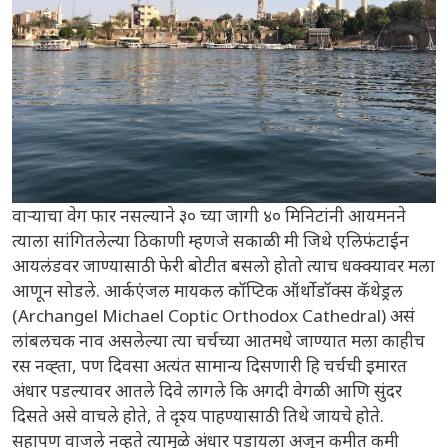
वाऱ्याचा वेग फार नसल्याने ३० च्या जागी ४० मिनिटांनी आयमनने
त्याला सांगितलेल्या ठिकाणी म्हणजे सकाळी मी जिथे एलिफंटाईन
आयलंडवर जाण्यासाठी फेरी बोटीत बसलो होतो त्याच धक्क्यावर मला
आणून सोडले. आर्कएंजल मायकल कॉप्टिक ऑर्थोडॉक्स कॅथेड्रल
(Archangel Michael Coptic Orthodox Cathedral) असं
लांबलचक नाव असलेल्या त्या चर्चच्या आतमधे जाण्यात मला काहीच
रस नव्ह्ता, पण दिवसा अत्यंत सामान्य दिसणारी हि चर्चची इमारत
अंधार पडल्यावर आतले दिवे लागले कि अगदी वेगळी आणि सुंदर
दिसते असे वाचले होते, ते दृश्य पाहण्यासाठी तिथे जायचे होते.
सहापण वाजले नव्हते त्यामुळे अंधार पडायला अजून कमीत कमी