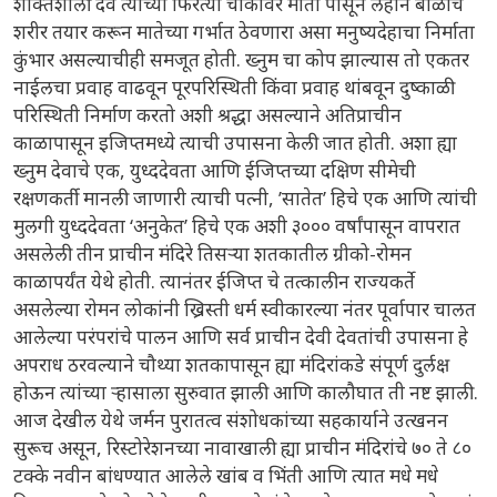
शक्तिशाली देव त्याच्या फिरत्या चाकावर माती पासून लहान बाळाचे
शरीर तयार करून मातेच्या गर्भात ठेवणारा असा मनुष्यदेहाचा निर्माता
कुंभार असल्याचीही समजूत होती. ख्नुम चा कोप झाल्यास तो एकतर
नाईलचा प्रवाह वाढवून पूरपरिस्थिती किंवा प्रवाह थांबवून दुष्काळी
परिस्थिती निर्माण करतो अशी श्रद्धा असल्याने अतिप्राचीन
काळापासून इजिप्तमध्ये त्याची उपासना केली जात होती. अशा ह्या
ख्नुम देवाचे एक, युध्ददेवता आणि ईजिप्तच्या दक्षिण सीमेची
रक्षणकर्ती मानली जाणारी त्याची पत्नी, ’सातेत’ हिचे एक आणि त्यांची
मुलगी युध्ददेवता ‘अनुकेत’ हिचे एक अशी ३००० वर्षांपासून वापरात
असलेली तीन प्राचीन मंदिरे तिसऱ्या शतकातील ग्रीको-रोमन
काळापर्यंत येथे होती. त्यानंतर ईजिप्त चे तत्कालीन राज्यकर्ते
असलेल्या रोमन लोकांनी ख्रिस्ती धर्म स्वीकारल्या नंतर पूर्वापार चालत
आलेल्या परंपरांचे पालन आणि सर्व प्राचीन देवी देवतांची उपासना हे
अपराध ठरवल्याने चौथ्या शतकापासून ह्या मंदिरांकडे संपूर्ण दुर्लक्ष
होऊन त्यांच्या ऱ्हासाला सुरुवात झाली आणि कालौघात ती नष्ट झाली.
आज देखील येथे जर्मन पुरातत्व संशोधकांच्या सहकार्याने उत्खनन
सुरूच असून, रिस्टोरेशनच्या नावाखाली ह्या प्राचीन मंदिरांचे ७० ते ८०
टक्के नवीन बांधण्यात आलेले खांब व भिंती आणि त्यात मधे मधे