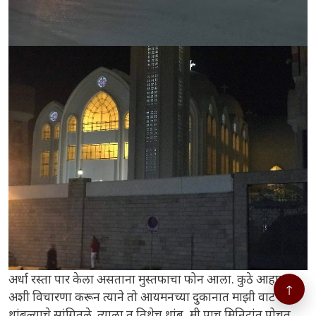
अर्धा रस्ता पार केला असताना मुस्तफाचा फोन आला. कुठे आहात
↑
अशी विचारणा करून त्याने तो आयमनच्या दुकानात माझी वाट बघत
थांबल्याचे सांगितले. त्याला तू तिथेच थांब, मी पाच मिनिटांत पोचत