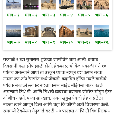
भाग – १
भाग – २
भाग – ३
भाग – ४
भाग – ५
भाग – ६
भाग – ७
भाग – ८
भाग – ९
भाग–१०
भाग–११
भाग–१२.
सकाळी ९ च्या सुमारास भुकेच्या जाणीवेने जाग आली. बऱ्याच
दिवसांनी मस्त झोप झाली होती. ब्रेकफास्ट ची वेळ सकाळी ८ ते १०
पर्यंतच असल्याने आधी तो उरकून घ्यावा म्हणून ब्रश करून सव्वा
नउला रुफ-टॉप रेस्टॉरंट मध्ये पोचलो. कदाचित हॉटेल मधले बाकीचे
पर्यटक सकाळी लवकर नाश्ता करून साईट सीईंगला बाहेर पडले
असल्याने तिथे मी, आणि तिथली व्यवस्था बघणारा जोसेफ सोडून ईतर
कोणीच नव्हते. परवा सारखाच, फक्त खुबुस ऐवजी ब्रेड असलेला
नाश्ता त्याने आणून दिला आणि चहा कि कॉफी अशी विचारणा केली.
रूममध्ये ठेवलेल्या मेनुकार्ड वर टी – ७ पाउंडस आणि टी विथ मिल्क –