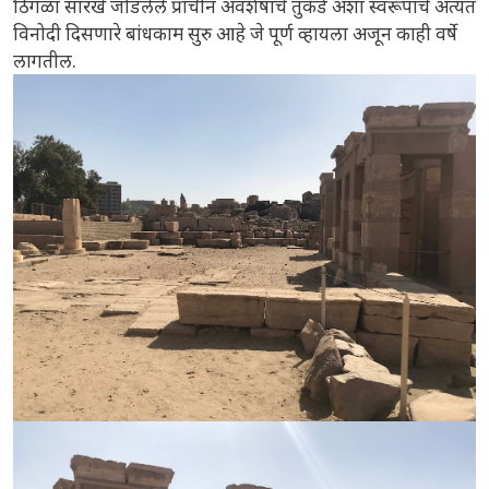
ठिगळा सारखे जोडलेले प्राचीन अवशेषांचे तुकडे अशा स्वरूपाचे अत्यंत
विनोदी दिसणारे बांधकाम सुरु आहे जे पूर्ण व्हायला अजून काही वर्षे
लागतील.