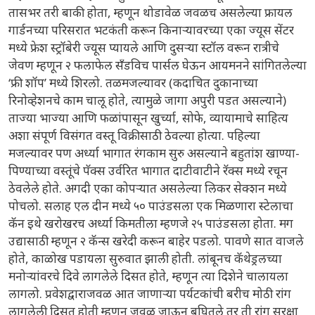
तासभर तरी बाकी होता, म्हणून थोडावेळ जवळच असलेल्या फ्रायल
गार्डनच्या परिसरात भटकंती करून किनाऱ्यावरच्या एका ज्यूस सेंटर
मध्ये फ्रेश स्ट्रॉबेरी ज्यूस प्यायले आणि दुसऱ्या स्टॉल वरून रात्रीचे
जेवण म्हणून २ फलाफेल सँडविच पार्सल घेऊन आयमनने सांगितलेल्या
‘फ्री शॉप’ मध्ये शिरलो. तळमजल्यावर (कदाचित दुकानाच्या
रिनोव्हेशनचे काम चालू होते, त्यामुळे जागा अपुरी पडत असल्याने)
ताज्या भाज्या आणि फळांपासून खुर्च्या, सोफे, व्यायामाचे साहित्य
अशा संपूर्ण विसंगत वस्तू विक्रीसाठी ठेवल्या होत्या. पहिल्या
मजल्यावर पण अर्ध्या भागात रंगकाम सुरु असल्याने बहुतांश खाण्या-
पिण्याच्या वस्तूंचे पॅक्स उर्वरित भागात दाटीवाटीने रॅक्स मध्ये रचून
ठेवलेले होते. अगदी एका कोपऱ्यात असलेल्या लिकर सेक्शन मध्ये
पोचलो. सलाह एल दीन मध्ये ५० पाउंडसला एक मिळणारा स्टेलाचा
कॅन इथे खरोखरच अर्ध्या किमतीला म्हणजे २५ पाउंडसला होता. मग
उद्यासाठी म्हणून २ कॅन्स खरेदी करून बाहेर पडलो. पावणे सात वाजले
होते, काळोख पडायला सुरुवात झाली होती. लांबूनच कॅथेड्रलच्या
मनोऱ्यांवरचे दिवे लागलेले दिसत होते, म्हणून त्या दिशेने चालायला
लागलो. प्रवेशद्वाराजवळ आत जाणाऱ्या पर्यटकांची बरीच मोठी रांग
लागलेली दिसत होती म्हणून जवळ जाऊन बघितले तर ती रांग सुरक्षा