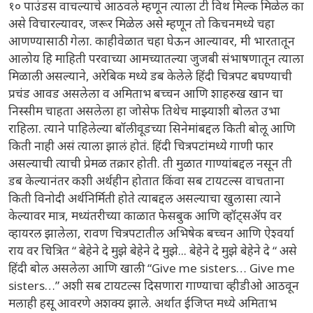
१० पाउंडस वाचल्याचे आठवले म्हणून त्याला टी विथ मिल्क मिळेल का
असे विचारल्यावर, जरूर मिळेल असे म्हणून तो किचनमध्ये चहा
आणण्यासाठी गेला. काहीवेळात चहा घेऊन आल्यावर, मी भारतातून
आलोय हि माहिती परवाच्या आमच्यातल्या जुजबी संभाषणातून त्याला
मिळाली असल्याने, अरेबिक मध्ये डब केलेले हिंदी चित्रपट बघण्याची
प्रचंड आवड असलेला व अमिताभ बच्चन आणि शाहरुख खान चा
निस्सीम चाहता असलेला हा जोसेफ तिथेच माझ्याशी बोलत उभा
राहिला. त्याने पाहिलेल्या बॉलीवूडच्या सिनेमांबद्दल किती बोलू आणि
किती नाही असं त्याला झालं होतं. हिंदी चित्रपटांमध्ये गाणी फार
असल्याची त्याची प्रेमळ तक्रार होती. ती मुळात गाण्यांबद्दल नसून ती
डब केल्यानंतर कशी अर्थहीन होतात किंवा सब टायटल्स वाचताना
किती विनोदी अर्थनिर्मिती होते त्याबद्दल असल्याचा खुलासा त्याने
केल्यावर मात्र, मध्यंतरीच्या काळात फेसबुक आणि व्हॉट्सॲप वर
व्हायरल झालेला, रावण चित्रपटातील अभिषेक बच्चन आणि ऐश्वर्या
राय वर चित्रित “ बेहेने दे मुझे बेहेने दे मुझे... बेहेने दे मुझे बेहेने दे “ असे
हिंदी बोल असलेला आणि खाली “Give me sisters… Give me
sisters…” अशी सब टायटल्स दिसणारा गाण्याचा व्हीडीओ आठवून
मलाही हसू आवरणे अशक्य झाले. अर्थात ईजिप्त मध्ये अमिताभ