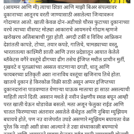
(आयमन आणि मी) त्याचा शिशा आणि माझी बिअर संपल्यावर
दुकानाच्या आतूनच वरती जाण्यासाठी असलेल्या जिन्यावरून
गोदामात आलो. खाली केवळ दोन-अडीचशे चौरस फुटाच्या दुकानाच्या
वरचे त्याच्या वीसपट मोठ्या आकाराचे आयमनचे गोदाम म्हणजे
खरोखरच अलिबाबाची गुहा होती. अगदी टर्की व विविध आफ्रिकन
देशांतली कापडे, टोप्या, तयार कपडे, गालिचे, चामड्याच्या वस्तू,
भारतातल्या काश्मिरी शाली आणि उत्तर प्रदेशातून आयात केलेले
ब्लँकेटस वगैरे वस्तूंचे ढीगच्या ढीग तसेच ईजिप्त मधील प्राचीन मुर्ती,
मुखवटे व पुतळ्यांच्या अस्सल वाटणाऱ्या दगडी, धातू आणि
फायबरच्या प्रतिकृती अशा नानाविध वस्तूंचा खजिनाच तिथे होता.
खालचे दुकान हे किरकोळ विक्री साठी असून अप्पर इजिप्तच्या
दुकानदारांना पाठवण्यात येणाऱ्या घाऊक मालाचा हा साठा असल्याची
माहिती त्याने दिली. अस्वान मधले हे नवीन प्रेक्षणीय स्थळ बघून आम्ही
परत खाली येऊन थोडावेळ बसलो. मला अजून फेलुका राईड आणि
चालत फिरण्याच्या अंतरावर असलेले कॅथेड्रल आणि नुबिया म्युझियम
बघायचे होते, पण नउ वाजेपर्यंत उघडे असणारे म्युझियम बघायला वेळ
पुरेल कि नाही अशी शंका आल्याने ते उद्या संध्याकाळी बघण्याचे