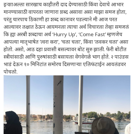
इन्शाअल्ला सारखाच काहीतरी दाद देण्यासाठी किंवा देवाचे आभार
मानण्यासाठी वापरला जाणारा शब्द असावा असा माझा समज होता,
परंतु चारपाच ठिकाणी हा शब्द कानावर पडल्याने मी आज परत
आल्यावर लक्षात ठेऊन आयमनला त्याचा अर्थ विचारला तेव्हा समजलं
कि ह्या अरबी शब्दाचा अर्थ ‘Hurry Up’, ‘Come Fast’ म्हणजेच
आपल्या मातृभाषेत ‘त्वरा करा’, ‘चला चला’, किंवा ‘लवकर चला’ असा
होतो. असो, आठ दहा प्रवासी बसल्यावर बोट सुरु झाली. फेरी बोटीत
स्त्रीयांसाठी आणि पुरुषांसाठी बसायला वेगवेगळे भाग होते. २ पाउंडस
भाडं देऊन १० मिनिटांत समोरच दिसणाऱ्या एलिफंटाईन आयलंडवर
पोचलो.