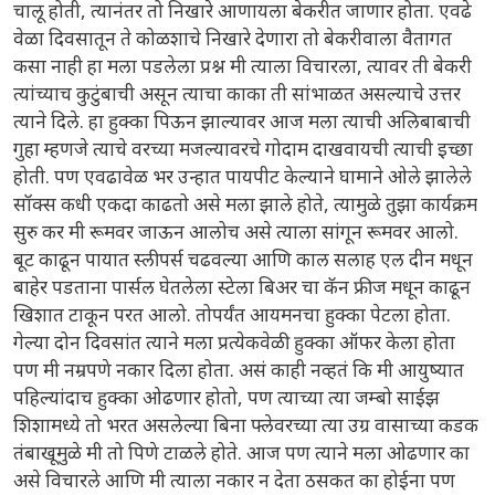
चालू होती, त्यानंतर तो निखारे आणायला बेकरीत जाणार होता. एवढे
वेळा दिवसातून ते कोळशाचे निखारे देणारा तो बेकरीवाला वैतागत
कसा नाही हा मला पडलेला प्रश्न मी त्याला विचारला, त्यावर ती बेकरी
त्यांच्याच कुटुंबाची असून त्याचा काका ती सांभाळत असल्याचे उत्तर
त्याने दिले. हा हुक्का पिऊन झाल्यावर आज मला त्याची अलिबाबाची
गुहा म्हणजे त्याचे वरच्या मजल्यावरचे गोदाम दाखवायची त्याची इच्छा
होती. पण एवढावेळ भर उन्हात पायपीट केल्याने घामाने ओले झालेले
सॉक्स कधी एकदा काढतो असे मला झाले होते, त्यामुळे तुझा कार्यक्रम
सुरु कर मी रूमवर जाऊन आलोच असे त्याला सांगून रूमवर आलो.
बूट काढून पायात स्लीपर्स चढवल्या आणि काल सलाह एल दीन मधून
बाहेर पडताना पार्सल घेतलेला स्टेला बिअर चा कॅन फ्रीज मधून काढून
खिशात टाकून परत आलो. तोपर्यंत आयमनचा हुक्का पेटला होता.
गेल्या दोन दिवसांत त्याने मला प्रत्येकवेळी हुक्का ऑफर केला होता
पण मी नम्रपणे नकार दिला होता. असं काही नव्हतं कि मी आयुष्यात
पहिल्यांदाच हुक्का ओढणार होतो, पण त्याच्या त्या जम्बो साईझ
शिशामध्ये तो भरत असलेल्या बिना फ्लेवरच्या त्या उग्र वासाच्या कडक
तंबाखूमुळे मी तो पिणे टाळले होते. आज पण त्याने मला ओढणार का
असे विचारले आणि मी त्याला नकार न देता ठसकत का होईना पण