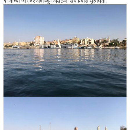
वाऱ्याच्या जोरावर अवलंबून असलेला संथ प्रवास सुरु होता.