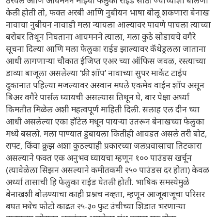
ठरवले आणि आयमनने माझ्या फेलुका राईड साठी ज्याच्याशी बोलणी
केली होती तो, फक्त अरबी आणि नुबीयन भाषा बोलू शकणारा बेनाख
नावाचा नुबीयन नावाडी मला न्यायला आल्यावर पावणे पाचला त्याच्या
बरोबर तिथून निघताना आयमनने त्याला, मला कुठे सोडायचे वगैरे
सूचना दिल्या आणि मला फेलुका राईड झाल्यावर कॅथेड्रलला जाताना
आधी लागणाऱ्या चौकात ईजिप्त एअर च्या ऑफिस जवळ, रस्त्याच्या
डाव्या बाजूला असलेल्या ‘फ्री शॉप’ नावाच्या सुपर मार्केट टाईप
दुकानात पहिल्या मजल्यावर अस्वान मधले एकमेव वाईन शॉप असून
बिअर वगैरे पार्सल घ्यायची असल्यास तिथून घे, बार पेक्षा अर्ध्या
किमतीत मिळेल अशी महत्वपूर्ण माहिती दिली. सलाह एल दीन च्या
आधी असलेल्या एका हॉटेल मधून पायऱ्या उतरून बेनाखच्या फेलुका
मध्ये बसलो. मला पाण्यात डुंबायला कितीही आवडत असले तरी बोट,
राफ्ट, किंवा क्रुझ अशा कुठल्याही प्रकारच्या जलप्रवासाचा तिटकारा
असल्याने फक्त एक अनुभव घ्यायचा म्हणून १०० पाउंडस खर्चून
(त्यावेळेला सिझन असल्याने कमीतकमी २५० पाउंडस दर होता) केवळ
अर्ध्या तासाची हि फेलुका राईड घेतली होती. भाषिक समस्येमुळे
बेनाखशी बोलण्याचा काही प्रश्नच नव्ह्ता, म्हणून आजूबाजूचा परिसर
बघत मधेच फोटो काढत २५-३० फुट उंचीच्या शिडात भरणाऱ्या