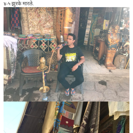
४-५ झुरके मारले.