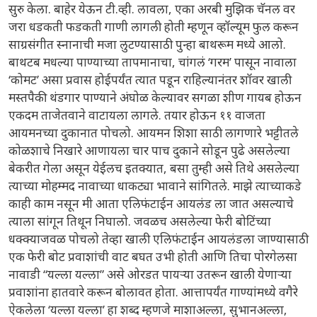
सुरु केला. बाहेर येऊन टी.व्ही. लावला, एका अरबी मुझिक चॅनल वर
जरा धडकती फडकती गाणी लागली होती म्हणून व्हॉल्यूम फुल करून
साग्रसंगीत स्नानाची मजा लुटण्यासाठी पुन्हा बाथरूम मध्ये आलो.
बाथटब मधल्या पाण्याच्या तापमानाचा, चांगलं ‘गरम’ पासून नावाला
‘कोमट’ असा प्रवास होईपर्यंत त्यात पडून राहिल्यानंतर शॉवर खाली
मस्तपैकी थंडगार पाण्याने अंघोळ केल्यावर सगळा शीण गायब होऊन
एकदम ताजेतवाने वाटायला लागले. तयार होऊन ११ वाजता
आयमनच्या दुकानात पोचलो. आयमन शिशा साठी लागणारे भट्टीतले
कोळशाचे निखारे आणायला चार पाच दुकाने सोडून पुढे असलेल्या
बेकरीत गेला असून येईलच इतक्यात, बसा तुम्ही असे तिथे असलेल्या
त्याच्या मोहम्मद नावाच्या धाकट्या भावाने सांगितले. माझे त्याच्याकडे
काही काम नसून मी आता एलिफंटाईन आयलंड ला जात असल्याचे
त्याला सांगून तिथून निघालो. जवळच असलेल्या फेरी बोटिंच्या
धक्क्याजवळ पोचलो तेव्हा खाली एलिफंटाईन आयलंडला जाण्यासाठी
एक फेरी बोट प्रवाशांची वाट बघत उभी होती आणि तिचा पोरगेलसा
नावाडी “यल्ला यल्ला” असे ओरडत पायऱ्या उतरून खाली येणाऱ्या
प्रवाशांना हातवारे करून बोलावत होता. आत्तापर्यंत गाण्यांमध्ये वगैरे
ऐकलेला ‘यल्ला यल्ला’ हा शब्द म्हणजे माशाअल्ला, सुभानअल्ला,