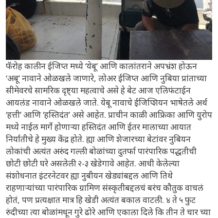
फॅरोह कालीन ईजिप्त मध्ये ‘येबू’ आणि कालांतराने अपभ्रंश होऊन
‘अबू’ नावाने ओळखले जाणारे, लोअर ईजिप्त आणि नुबिया प्रांताच्या
सीमेवरचे सामरिक दृष्ट्या महत्वाचे असे हे बेट आज एलिफंटाईन
आयलंड नावाने ओळखले जाते. येबू नावाचे ईजिप्शियन भाषेतले अर्थ
‘हत्ती’ आणि ‘हस्तिदंत’ असे आहेत. प्राचीन काळी आफ्रिका आणि युरोप
मध्ये नाईल मार्गे होणाऱ्या हस्तिदंत आणि ईतर मालाच्या आयात
निर्यातीचे हे मुख्य केंद्र होते. ह्या आणि शेजारच्या बेटांवर नुबियन
लोकांची अत्यंत अरुंद गल्ली बोळांच्या दुतर्फा पारंपारिक पद्धतीची
छोटी छोटी घरे असलेली २-३ खेडेगावे आहेत. आधी केलेल्या
संशोधनात इंटरनेटवर ह्या नुबीयन खेड्यांबद्दल आणि तिथे
राहणाऱ्यांच्या पारंपारिक ग्रामिण संस्कृतीबद्दलचं बरंच कौतुक वाचलं
होतं, पण प्रत्यक्षात मात्र हि खेडी अत्यंत बकाल वाटली. ४ ते ५ फुट
रुंदीच्या त्या बोळांमधून गुरे ढोरे आणि एकाला दिले कि तीन ते चार च्या