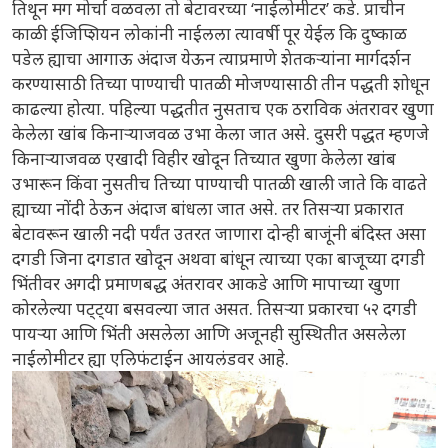
तिथून मग मोर्चा वळवला तो बेटावरच्या ‘नाईलोमीटर’ कडे. प्राचीन
काळी ईजिप्शियन लोकांनी नाईलला त्यावर्षी पूर येईल कि दुष्काळ
पडेल ह्याचा आगाऊ अंदाज येऊन त्याप्रमाणे शेतकऱ्यांना मार्गदर्शन
करण्यासाठी तिच्या पाण्याची पातळी मोजण्यासाठी तीन पद्धती शोधून
काढल्या होत्या. पहिल्या पद्धतीत नुसताच एक ठराविक अंतरावर खुणा
केलेला खांब किनाऱ्याजवळ उभा केला जात असे. दुसरी पद्धत म्हणजे
किनाऱ्याजवळ एखादी विहीर खोदून तिच्यात खुणा केलेला खांब
उभारून किंवा नुसतीच तिच्या पाण्याची पातळी खाली जाते कि वाढते
ह्याच्या नोंदी ठेऊन अंदाज बांधला जात असे. तर तिसऱ्या प्रकारात
बेटावरून खाली नदी पर्यंत उतरत जाणारा दोन्ही बाजूंनी बंदिस्त असा
दगडी जिना दगडात खोदून अथवा बांधून त्याच्या एका बाजूच्या दगडी
भिंतीवर अगदी प्रमाणबद्ध अंतरावर आकडे आणि मापाच्या खुणा
कोरलेल्या पट्ट्या बसवल्या जात असत. तिसऱ्या प्रकारचा ५२ दगडी
पायऱ्या आणि भिंती असलेला आणि अजूनही सुस्थितीत असलेला
नाईलोमीटर ह्या एलिफंटाईन आयलंडवर आहे.