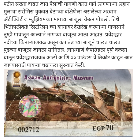
पटीत संख्या वाढत जात पैशांची मागणी करत मागे लागणाऱ्या लहान
मुलांचा ससेमिरा चुकवत बेटाच्या दक्षिणेला असलेल्या अस्वान
अँटीक्विटीज म्युझियमच्या मागच्या बाजूला येऊन पोचलो. तिथे
भिंतीपलीकडे रिस्टोरेशन च्या कामावर देखरेख करणाऱ्या माणसाने
तुम्ही गावातून आल्याने मागच्या बाजूला आला आहात, प्रवेशद्वार
नदीच्या किनाऱ्याजवळ असून कंपाउंड च्या बाजूने चालत चालत
पुढच्या बाजूला जायला सांगितले. त्याप्रमाणे कंपाउंडला पूर्ण वळसा
घालून प्रवेशद्वाराजवळ आलो आणि ७० पाउंडस चे तिकीट काढून आत
जाण्यासाठी पायऱ्या चढायला सुरुवात केली.