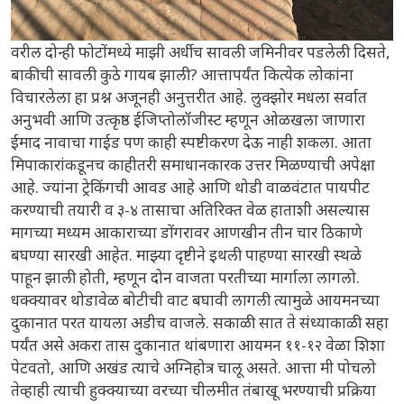
वरील दोन्ही फोटोंमध्ये माझी अर्धीच सावली जमिनीवर पडलेली दिसते,
बाकीची सावली कुठे गायब झाली? आत्तापर्यंत कित्येक लोकांना
विचारलेला हा प्रश्न अजूनही अनुत्तरीत आहे. लुक्झोर मधला सर्वात
अनुभवी आणि उत्कृष्ठ ईजिप्तोलॉजीस्ट म्हणून ओळखला जाणारा
ईमाद नावाचा गाईड पण काही स्पष्टीकरण देऊ नाही शकला. आता
मिपाकारांकडूनच काहीतरी समाधानकारक उत्तर मिळण्याची अपेक्षा
आहे. ज्यांना ट्रेकिंगची आवड आहे आणि थोडी वाळवंटात पायपीट
करण्याची तयारी व ३-४ तासाचा अतिरिक्त वेळ हाताशी असल्यास
मागच्या मध्यम आकाराच्या डोंगरावर आणखीन तीन चार ठिकाणे
बघण्या सारखी आहेत. माझ्या दृष्टीने इथली पाहण्या सारखी स्थळे
पाहून झाली होती, म्हणून दोन वाजता परतीच्या मार्गाला लागलो.
धक्क्यावर थोडावेळ बोटीची वाट बघावी लागली त्यामुळे आयमनच्या
दुकानात परत यायला अडीच वाजले. सकाळी सात ते संध्याकाळी सहा
पर्यंत असे अकरा तास दुकानात थांबणारा आयमन ११-१२ वेळा शिशा
पेटवतो, आणि अखंड त्याचे अग्निहोत्र चालू असते. आत्ता मी पोचलो
तेव्हाही त्याची हुक्क्याच्या वरच्या चीलमीत तंबाखू भरण्याची प्रक्रिया