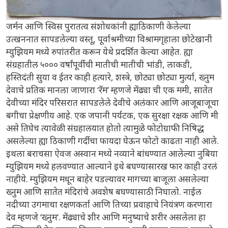
जर्मन आणि स्विस पुरातत्व संशोधकांनी ह्याठिकाणी केलेल्या
उत्खननात सापडलेल्या वस्तू, पूर्वाश्रमीच्या विश्रामगृहाला छोटेखानी
म्युझियम मध्ये रुपांतरीत करून येथे प्रदर्शित केल्या आहेत. ह्या
संग्रहातील ५००० वर्षांपूर्वीची मातीची मातीची भांडी, लाकडी,
हस्तिदंती सुया व ईतर काही हत्यारे, शस्त्रे, छोट्या छोट्या मुर्त्या, ख्नुम
देवाचे प्रतिक मानला जाणारा ‘रॅम’ म्हणजे मेंढ्या ची एक ममी, सातेत
देवीच्या मंदिर परिसरात सापडलेले देवीचे अलंकार आणि आजूबाजूचा
बगीचा प्रेक्षणीय आहे. एक जपानी पर्यटक, एक सुरक्षा रक्षक आणि मी
असे तिघेच त्यावेळी संग्रहालयात होतो त्यामुळे फोटोग्राफी निषिद्ध
असलेल्या ह्या ठिकाणी गर्दीचा फायदा घेऊन फोटो काढता नाही आले.
इथला बराचसा ऐवज अस्वान मध्ये नव्याने बांधण्यात आलेल्या नुबिया
म्युझियम मध्ये हलवण्यात आल्याने इथे बघण्यासारख फार काही उरलं
नाहीये. म्युझियम मधून बाहेर पडल्यावर मागच्या बाजूला असलेल्या
ख्नुम आणि सातेत मंदिरांचे अवशेष बघण्यासाठी निघालो. नाईल
नदीच्या उगमाचा रक्षणकर्ता आणि तिच्या प्रवाहाचे नियंत्रण करणारा
देव म्हणजे ‘ख्नुम’. मेंढ्याचे शीर आणि मनुष्याचे शरीर असलेला हा