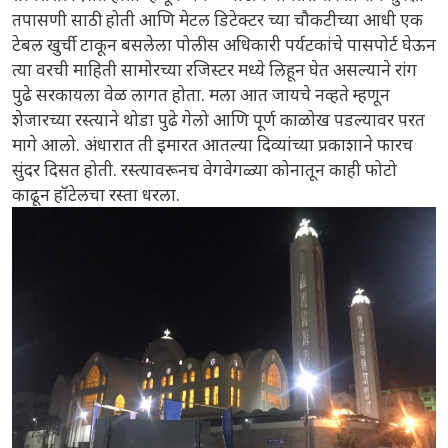
तपासणी साठी होती आणि मेटल डिटेक्टर च्या चौकटीच्या आधी एक
टेबल खुर्ची टाकून बसलेला पोलीस अधिकारी पर्यटकांचे पासपोर्ट घेऊन
त्या वरची माहिती सामोरच्या रजिस्टर मध्ये लिहून घेत असल्याने रांग
पुढे सरकायला वेळ लागत होता. मला आत जायचे नव्हते म्हणून
शेजारच्या रस्त्याने थोडा पुढे गेलो आणि पूर्ण काळोख पडल्यावर परत
मागे आलो. अंधारात ती इमारत आतल्या दिव्यांच्या प्रकाशाने फारच
सुंदर दिसत होती. रस्त्यावरूनच वेगवेगळ्या कोनातून काही फोटो
काढून हॉटेलचा रस्ता धरला.