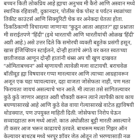
बच्चन किती लोकप्रिय आहे ह्याचा अनुभव मी कैरो आणि अस्वान मध्ये
स्थानिक रहिवासी, दुकानदार, पोलीस चेक पोस्ट व पर्यटन स्थळांच्या
तिकीट काउंटर्स आणि सिक्युरिटी चेक वर अनेकदा घेतला होता.
ठिकठिकाणी विचारल्या जाणाऱ्या “कुठून आला आहात?” ह्या प्रश्नाला
मी सराईतपणे “हिंदी” (इथे भारताची आणि भारतीयांची ओळख ‘हिंदी’
अशी आहे.) असे उत्तर दिले कि समोरची व्यक्ती बहुतेक प्रसंगी हसून,
खास ईजिप्शियन स्टाईलने, दोन्ही हातांचे अंगठे वर करत स्वतःच्या
छातीजवळ आणून दोन्ही हातांनी थंब्स अप ची खुण दाखवत
“ओमिताबच्चन” असे म्हणायची त्यावेळी मजा वाटायची. बराचवेळ
बॉलीवूड ह्या विषयावर गप्पा मारल्यावर आणि त्याच्या आग्रहावरून
अजून एक चहा प्यायल्यावर, दहा वाजता जोसेफला नाही, पण मला
फिरायला जायचं असल्याचे भान आले. मी त्याला तसे सांगितल्यावर
कुठे कुठे जाणार आहात अशी चौकशी करून त्याने त्यापैकी काय काय
बघण्यासारखे आहे आणि कुठे वेळ वाया गेल्यासारखे वाटेल ह्याविषयी
थोडक्यात, पण उपयुक्त माहिती दिली. जोसेफचा निरोप घेऊन
सव्वादहाला रूम मध्ये आलो. काल अंघोळीला बुट्टी मारली असल्याने
ती कसर आज भरून काढायचे ठरवले. बाथरूम मधला गिझर ऑन
केल्यावर बाथटब मध्ये भरपूर शॉवर जेल ओतून तो भरण्यासाठी नळ