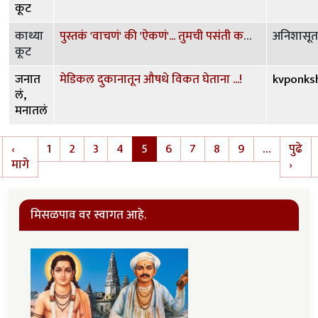
कूट
काथ्या
पुस्तकं 'वाचणं' की 'ऐकणं'... तुमची पसंती कशाला?
अनिशासूत
कूट
जनात
मेडिकल दुकानातून औषधे विकत घेताना ...!
kvponks
लं,
मनातलं
Pagination
‹
1
2
3
4
5
6
7
8
9
…
पुढे
irst page
Previous page
Next
मागे
›
मिसळपाव वर स्वागत आहे.