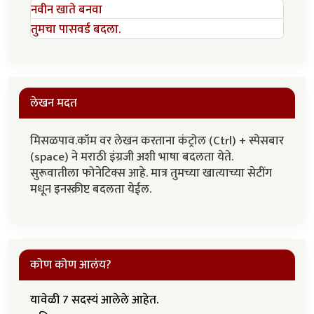
नवीन खाते बनवा
तुमचा पासवर्ड बदला.
लेखन मदत
मिसळपाव.कॉम वर लेखन करताना कंट्रोल (Ctrl) + स्पेसबार
(space) ने मराठी इंग्रजी अशी भाषा बदलता येते.
सुरूवातीला फोनेटिक्स आहे. मात्र तुमच्या खात्याच्या सेटींग
मधून इनस्क्रीप्ट बदलता येईल.
कोण कोण आलंय?
यावेळी 7 सदस्यं आलेले आहेत.