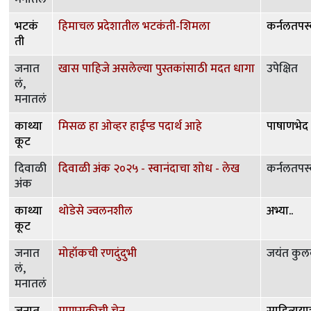
भटकं
हिमाचल प्रदेशातील भटकंती-शिमला
कर्नलतपस्
ती
जनात
खास पाहिजे असलेल्या पुस्तकांसाठी मदत धागा
उपेक्षित
लं,
मनातलं
काथ्या
मिसळ हा ओव्हर हाईप्ड पदार्थ आहे
पाषाणभेद
कूट
दिवाळी
दिवाळी अंक २०२५ - स्वानंदाचा शोध - लेख
कर्नलतपस्
अंक
काथ्या
थोडेसे ज्वलनशील
अभ्या..
कूट
जनात
मोहॉकची रणदुंदुभी
जयंत कुलक
लं,
मनातलं
जनात
माणुसकीची चेन
साहित्ययात्