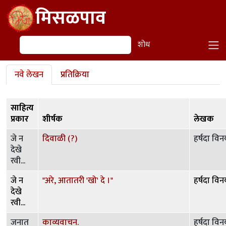
Skip to main content
मिसळपाव
शोध
शोध
Primary tabs
नवे लेखन
प्रतिक्रिया
साहित्य
प्रकार
शीर्षक
लेखक
जे न
दिवाळी (?)
हर्षदा विन
देखे
रवी...
जे न
"अरे, आतातरी 'खो' दे ।"
हर्षदा विन
देखे
रवी...
जनात
काव्यवाचन.
हर्षदा विन