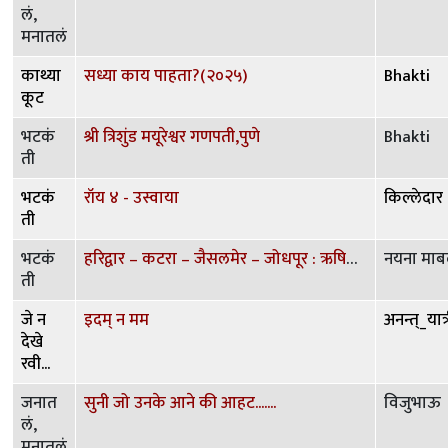
लं,
मनातलं
काथ्या
सध्या काय पाहता?(२०२५)
Bhakti
कूट
भटकं
श्री त्रिशुंड मयूरेश्वर गणपती,पुणे
Bhakti
ती
भटकं
रॉय ४ - उस्वाया
किल्लेदार
ती
भटकं
हरिद्वार – कटरा – जैसलमेर – जोधपूर : ऋषिकेश दर्शन
नयना माब
ती
जे न
इदम् न मम
अनन्त्_यात्
देखे
रवी...
जनात
सुनी जो उनके आने की आहट.......
विजुभाऊ
लं,
मनातलं