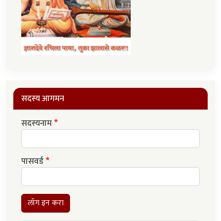
सदस्य आगमन
सदस्यनाम
पासवर्ड
लॉग इन करा