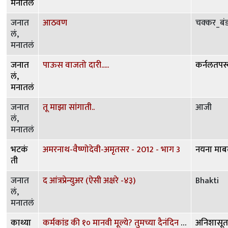
मनातलं
जनात
आठवण
चक्कर_बं
लं,
मनातलं
जनात
पाऊस वाजतो दारी.....
कर्नलतपस्
लं,
मनातलं
जनात
तू माझा सांगाती..
आजी
लं,
मनातलं
भटकं
अमरनाथ-वैष्णोदेवी-अमृतसर - 2012 - भाग 3
नयना माब
ती
जनात
द आंत्रप्रेन्युअर (ऐसी अक्षरे -४३)
Bhakti
लं,
मनातलं
काथ्या
कर्मकांड की १० मानवी मूल्ये? तुमच्या दैनंदिन जगण्यातली 'धर्माची' व्याख्या काय?
अनिशासूत