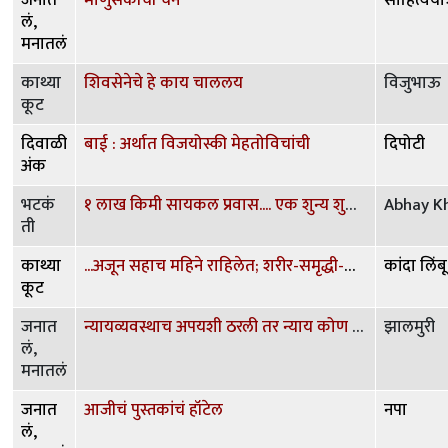
लं,
मनातलं
काथ्या
शिवसेनेचे हे काय चाललय
विजुभाऊ
कूट
दिवाळी
बाई : अर्थात विजयोस्की मेहतोविचांची
दिपोटी
अंक
भटकं
१ लाख किमी सायकल प्रवास.... एक शुन्य शुन्य शुन्य शुन्य शुन्य
Abhay K
ती
काथ्या
...अजून सहाच महिने राहिलेत; शरीर-समृद्धी-संकल्प पूर्ण करा
कांदा लिंबू
कूट
जनात
न्यायव्यवस्थाच अपयशी ठरली तर न्याय कोण देणार? Citizen Vigilante (2026)
झालमुरी
लं,
मनातलं
जनात
आजीचं पुस्तकांचं हॉटेल
नपा
लं,