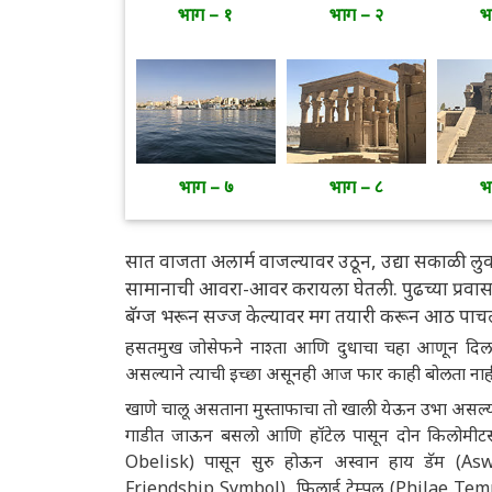
भाग – १
भाग – २
भ
भाग – ७
भाग – ८
भ
सात वाजता अलार्म वाजल्यावर उठून, उद्या सकाळी लुक्झ
सामानाची आवरा-आवर करायला घेतली. पुढच्या प्रवास
बॅग्ज भरून सज्ज केल्यावर मग तयारी करून आठ पाचला
हसतमुख जोसेफने नाश्ता आणि दुधाचा चहा आणून दिला
असल्याने त्याची इच्छा असूनही आज फार काही बोलता ना
खाणे चालू असताना मुस्ताफाचा तो खाली येऊन उभा असल्य
गाडीत जाऊन बसलो आणि हॉटेल पासून दोन किलोमीटर
Obelisk) पासून सुरु होऊन अस्वान हाय डॅम (Aswa
Friendship Symbol), फिलाई टेम्पल (Philae Templ