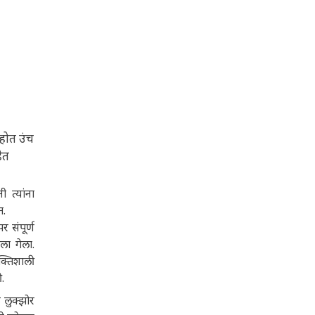
 होत उंच
ेत
ी त्यांना
त.
र संपूर्ण
ला गेला.
क्तिशाली
.
 लुक्झोर