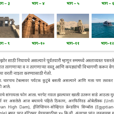
ाग – ३
भाग – ४
भाग – ५
भाग – 
ाग – ९
भाग–१०
भाग–११
भाग–१२
ोर साठी निघायचे असल्याने पूर्वतयारी म्हणून रुममध्ये अस्ताव्यस्त पसरले
ात लागणाऱ्या व न लागणाऱ्या वस्तू आणि कपड्यांची विभागणी करून वेग
 वरती नाश्ता करण्यासाठी गेलो.
. चारपाच टेबल्सवर पर्यटक कुटुंबे बसली असल्याने आणि मला पण लवकर 
ही आले.
ाचे सांगायला फोन आला. भरपेट नाश्ता झाल्यावर खाली उतरून साडे आठला मुस
्स वर असलेले आज बघायचे पहिले ठिकाण, अनफिनिश्ड ओबेलीस्क (Unf
n High Dam), ईजिप्शियन-सोव्हिएत फ्रेन्डशिप सिम्बॉल (Egyptian
e) बघून परत हॉटेलवर येण्यासाठीचा ४० कि.मी. अंतराचा परंतु जवळपास