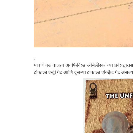
.
पावणे नउ वाजता अनफिनिश्ड ओबेलीस्क च्या प्रवेशद्वा
टोकाला एन्ट्री गेट आणि दुसऱ्या टोकाला एक्झिट गेट असल्य