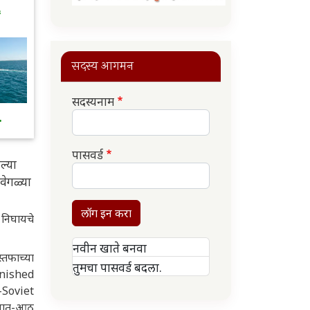
६
सदस्य आगमन
सदस्यनाम
.
पासवर्ड
ल्या
वेगळ्या
लॉग इन करा
निघायचे
नवीन खाते बनवा
्तफाच्या
तुमचा पासवर्ड बदला.
inished
-Soviet
 सात-आठ