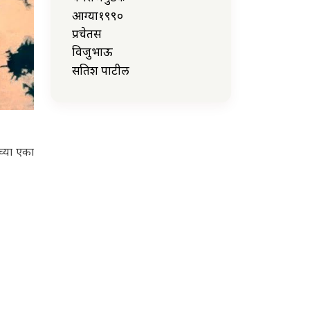
आग्या१९९०
प्रचेतस
विजुभाऊ
सतिश पाटील
च्या एका