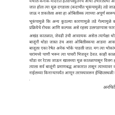
येथील कर्नाक मंदिरात हॅतशेपस्युतनेच आधी उभारलेल्या 
जात होता त्या मूळ दगडाला (कदाचीत भूकंपामुळे) तडे जाऊन त
जाऊ न शकलेला असा हा ओबिलीस्क त्याच्या अपूर्ण स्वर
भूकंपामुळे कि अन्य कुठल्या कारणामुळे तडे गेल्यामुळे क
प्रक्रियेचे रोचक आणि कल्पक असे रहस्य उलगडण्यास फार
अखंड कातळात, जेवढी उंची आवश्यक असेल त्यापेक्षा थोडा ज
बाजूंनी थोडा जास्त उंच असा ओबिलीस्कचा आडवा आका
बाजूला एका रेषेत अनेक भोके पाडली जात. मग त्या भोका
चरांमध्ये पाणी भरून त्या पाचरी भिजवून ठेवत. काही का
थोडा वर रेटला जाऊन खालच्या मूळ कातळापासून विलग हो
त्याला सर्व बाजूंनी प्रमाणबद्ध आकारात तासून त्याच्य
नाईलच्या किनाऱ्यापर्यंत आणून तराफ्यावरून ईच्छितस्थळी
.
अनफिनि