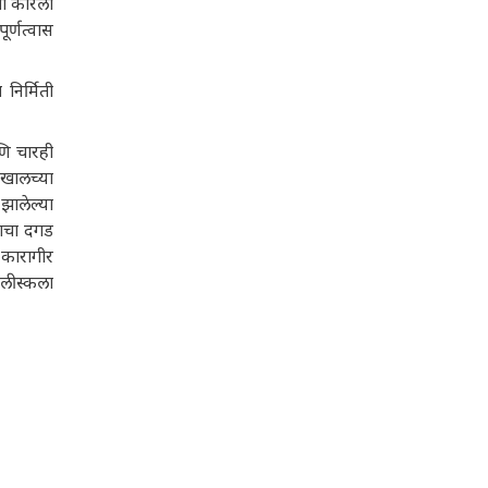
तो कोरला
ूर्णत्वास
निर्मिती
णि चारही
खालच्या
झालेल्या
राचा दगड
 कारागीर
िलीस्कला