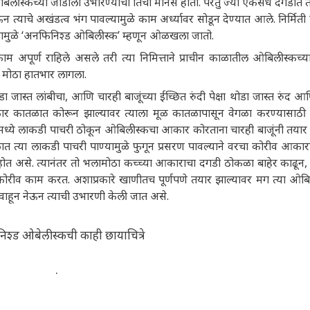
ओबिलीस्कच्या जोडीला उभारण्याचा तिचा मानस होता. परंतु ज्या एकसंध दगडात 
्याचे अखंडत्व भंग पावल्यामुळे काम अर्ध्यावर सोडून देण्यात आले. निर्मिती प
ूपामुळे ‘अनफिनिश्ड ओबिलीस्क’ म्हणून ओळखला जातो.
ाम अपूर्ण राहिले असले तरी त्या निमित्ताने प्राचीन काळातील ओबिलीस्कच्या 
 मोठा हातभार लागला.
ास्त लांबीचा, आणि चारही बाजूंच्या ईच्छित रुंदी पेक्षा थोडा जास्त रुंद आ
र कातळात कोरून झाल्यावर त्याला मूळ कातळापासून वेगळा करण्यासाठी 
ंमध्ये लाकडी पाचरी ठोकून ओबिलीस्कचा आकार कोरताना चारही बाजूंनी तयार 
ळात त्या लाकडी पाचरी पाण्यामुळे फुगून प्रसरण पावल्याने वरचा कोरीव आका
त असे. त्यानंतर तो भलामोठा कच्च्या आकाराचा दगडी ठोकळा बाहेर काढून,
ावर कोरीव काम करत. अशाप्रकारे खाणीतच पूर्णपणे तयार झाल्यावर मग त्या ओब
 वाहून नेऊन त्याची उभारणी केली जात असे.
श्ड ओबेलीस्कची काही छायाचित्रे
.