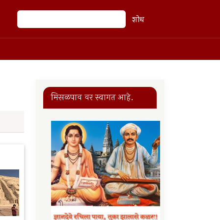
शोध
शोध
मिसळपाव वर स्वागत आहे.