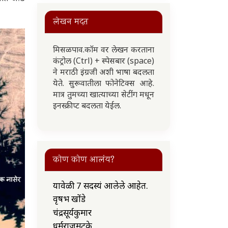
लेखन मदत
मिसळपाव.कॉम वर लेखन करताना
कंट्रोल (Ctrl) + स्पेसबार (space)
ने मराठी इंग्रजी अशी भाषा बदलता
येते. सुरूवातीला फोनेटिक्स आहे.
मात्र तुमच्या खात्याच्या सेटींग मधून
इनस्क्रीप्ट बदलता येईल.
कोण कोण आलंय?
यावेळी 7 सदस्यं आलेले आहेत.
वृषभ खोंडे
चंद्रसूर्यकुमार
धर्मराजमुटके