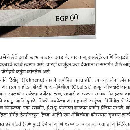
ेर उभे केलेले दगडी स्तंभ. एकसंध दगडाचे, चार बाजू असलेले आणि निमुळते
चे त्यांचे स्वरूप असे. चारही बाजूंवर ज्या देवतांना ते समर्पित केले आह
या फॅरोहचे कर्तुश कोरलेले असे.
िर्माते ‘टेखेनु’ (Tekhenu) नावाने संबोधित करत होते, त्यानंतर ग्रीक लोकांन
लिश असा प्रवास होऊन शेवटी आज ओबेलीस्क (Obelisk) म्हणून ओळखले जाता
णात उपलब्ध असलेल्या दर्जेदार लाल, राखाडी व काळ्या रंगाच्या ग्रॅनाइटचा वाप
 वास्तू, आणि पुतळे, शिल्पे, शवपेट्या अशा हजारो वस्तूंच्या निर्मितीसाठी के
 ग्रॅनाइटच्या एका खाणीत, ई.स.पु. पंधराव्या शतकात प्राचीन ईजिप्त मधली, श
हिला फॅरोह ‘हॅतशेपस्युत’ हिच्या आज्ञेने एक ओबिलीस्क कोरण्यास सुरुवात झाली
रणारा ४२ मीटर्स (१३७ फुट) उंचीचा आणि १२०० टन वजनाचा असा हा ओबिलीस्क