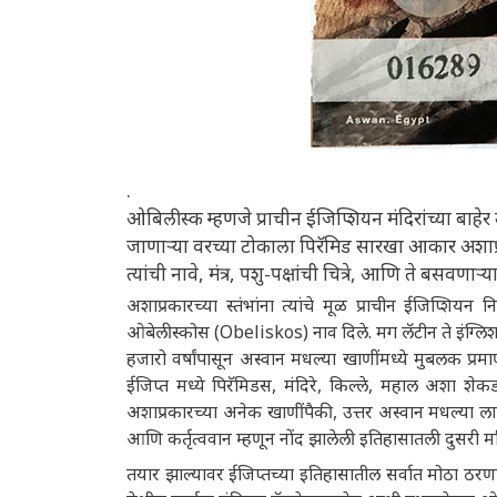
.
ओबिलीस्क म्हणजे प्राचीन ईजिप्शियन मंदिरांच्या बाह
जाणाऱ्या वरच्या टोकाला पिरॅमिड सारखा आकार अशाप्रकार
त्यांची नावे, मंत्र, पशु-पक्षांची चित्रे, आणि ते बसवणाऱ्
अशाप्रकारच्या स्तंभांना त्यांचे मूळ प्राचीन ईजिप्शियन न
ओबेलीस्कोस (Obeliskos) नाव दिले. मग लॅटीन ते इंग्
हजारो वर्षांपासून अस्वान मधल्या खाणींमध्ये मुबलक प्रमा
ईजिप्त मध्ये पिरॅमिडस, मंदिरे, किल्ले, महाल अशा शेकडो
अशाप्रकारच्या अनेक खाणींपैकी, उत्तर अस्वान मधल्या लाल
आणि कर्तृत्ववान म्हणून नोंद झालेली इतिहासातली दुसरी म
तयार झाल्यावर ईजिप्तच्या इतिहासातील सर्वात मोठा ठ