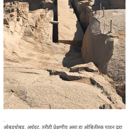
.
ओबडधोबड, अर्धवट, तरीही प्रेक्षणीय असा हा ओबिलीस्क पाहून दहा