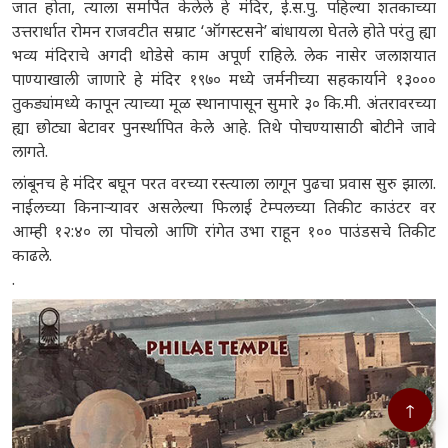
जात होता, त्याला समर्पित केलेले हे मंदिर, ई.स.पु. पहिल्या शतकाच्या
उत्तरार्धात रोमन राजवटीत सम्राट ‘ऑगस्टसने’ बांधायला घेतले होते परंतु ह्या
भव्य मंदिराचे अगदी थोडेसे काम अपूर्ण राहिले. लेक नासेर जलाशयात
पाण्याखाली जाणारे हे मंदिर १९७० मध्ये जर्मनीच्या सहकार्याने १३०००
तुकड्यांमध्ये कापून त्याच्या मूळ स्थानापासून सुमारे ३० कि.मी. अंतरावरच्या
ह्या छोट्या बेटावर पुनर्स्थापित केले आहे. तिथे पोचण्यासाठी बोटीने जावे
लागते.
लांबूनच हे मंदिर बघून परत वरच्या रस्त्याला लागून पुढचा प्रवास सुरु झाला.
नाईलच्या किनाऱ्यावर असलेल्या फिलाई टेम्पलच्या तिकीट काउंटर वर
आम्ही १२:४० ला पोचलो आणि रांगेत उभा राहून १०० पाउंडसचे तिकीट
काढले.
.
↑