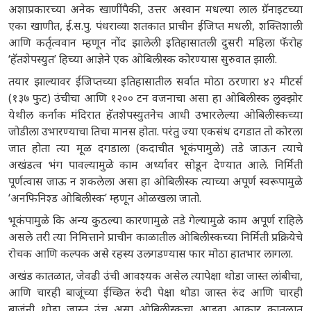
अशाप्रकारच्या अनेक खाणींपैकी, उत्तर अस्वान मधल्या लाल ग्रॅनाइटच्या
एका खाणीत, ई.स.पु. पंधराव्या शतकात प्राचीन ईजिप्त मधली, शक्तिशाली
आणि कर्तृत्ववान म्हणून नोंद झालेली इतिहासातली दुसरी महिला फॅरोह
‘हॅतशेपस्युत’ हिच्या आज्ञेने एक ओबिलीस्क कोरण्यास सुरुवात झाली.
तयार झाल्यावर ईजिप्तच्या इतिहासातील सर्वात मोठा ठरणारा ४२ मीटर्स
(१३७ फुट) उंचीचा आणि १२०० टन वजनाचा असा हा ओबिलीस्क लुक्झोर
येथील कर्नाक मंदिरात हॅतशेपस्युतनेच आधी उभारलेल्या ओबिलीस्कच्या
जोडीला उभारण्याचा तिचा मानस होता. परंतु ज्या एकसंध दगडात तो कोरला
जात होता त्या मूळ दगडाला (कदाचीत भूकंपामुळे) तडे जाऊन त्याचे
अखंडत्व भंग पावल्यामुळे काम अर्ध्यावर सोडून देण्यात आले. निर्मिती
पूर्णत्वास जाऊ न शकलेला असा हा ओबिलीस्क त्याच्या अपूर्ण स्वरूपामुळे
‘अनफिनिश्ड ओबिलीस्क’ म्हणून ओळखला जातो.
भूकंपामुळे कि अन्य कुठल्या कारणामुळे तडे गेल्यामुळे काम अपूर्ण राहिले
असले तरी त्या निमित्ताने प्राचीन काळातील ओबिलीस्कच्या निर्मिती प्रक्रियेचे
रोचक आणि कल्पक असे रहस्य उलगडण्यास फार मोठा हातभार लागला.
अखंड कातळात, जेवढी उंची आवश्यक असेल त्यापेक्षा थोडा जास्त लांबीचा,
आणि चारही बाजूंच्या ईच्छित रुंदी पेक्षा थोडा जास्त रुंद आणि चारही
बाजूंनी थोडा जास्त उंच असा ओबिलीस्कचा आडवा आकार कातळात