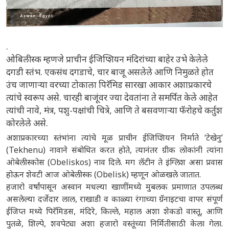
.
ओबिलीस्क म्हणजे प्राचीन ईजिप्शियन मंदिरांच्या बाहेर उभे केलेले
दगडी स्तंभ. एकसंध दगडाचे, चार बाजू असलेले आणि निमुळते होत
उंच जाणाऱ्या वरच्या टोकाला पिरॅमिड सारखा आकार अशाप्रकारचे
त्यांचे स्वरूप असे. चारही बाजूंवर ज्या देवतांना ते समर्पित केले आहेत
त्यांची नावे, मंत्र, पशु-पक्षांची चित्रे, आणि ते बसवणाऱ्या फॅरोहचे कर्तुश
कोरलेले असे.
अशाप्रकारच्या स्तंभांना त्यांचे मूळ प्राचीन ईजिप्शियन निर्माते ‘टेखेनु’
(Tekhenu) नावाने संबोधित करत होते, त्यानंतर ग्रीक लोकांनी त्यांना
ओबेलीस्कोस (Obeliskos) नाव दिले. मग लॅटीन ते इंग्लिश असा प्रवास
होऊन शेवटी आज ओबेलीस्क (Obelisk) म्हणून ओळखले जातात.
हजारो वर्षांपासून अस्वान मधल्या खाणींमध्ये मुबलक प्रमाणात उपलब्ध
असलेल्या दर्जेदार लाल, राखाडी व काळ्या रंगाच्या ग्रॅनाइटचा वापर संपूर्ण
ईजिप्त मध्ये पिरॅमिडस, मंदिरे, किल्ले, महाल अशा शेकडो वास्तू, आणि
पुतळे, शिल्पे, शवपेट्या अशा हजारो वस्तूंच्या निर्मितीसाठी केला गेला.