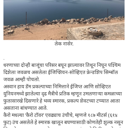
लेक नासेर.
.
धरणाच्या दोन्ही बाजूंचा परिसर बघून झाल्यावर तिथून निघून पश्चिम
दिशेला जवळच असलेला ईजिप्शियन-सोव्हिएत फ्रेन्डशिप सिम्बॉल
जवळ आम्ही पोचलो.
अस्वान हाय डॅम प्रकल्पाच्या निमित्ताने ईजिप्त आणि सोव्हिएत
युनियनमध्ये झालेल्या दृढ मैत्रीचे प्रतिक म्हणून उमलणाऱ्या कमळाच्या
फुलासारखे दिसणारे हे भव्य स्मारक, प्रकल्प शेवटच्या टप्प्यात आला
असताना बांधण्यात आले.
कैरो मधल्या ‘कैरो टॉवर’ एवढ्याच उंचीचे, म्हणजे १८७ मीटर्स (६१४
फुट) उंच असलेले हे स्मारक खालून बघण्यासाठी कोणतेही शुल्क नसून