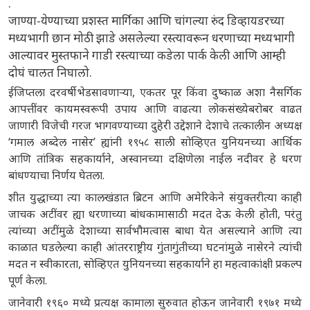
.
जाण्या-येण्याच्या प्रशस्त मार्गिका आणि चांगल्या रुंद डिव्हायडरच्या
मध्यभागी छान मोठी झाडे असलेल्या रस्त्यावरून धरणाच्या मध्यभागी
आल्यावर मुस्तफाने गाडी रस्त्याच्या कडेला पार्क केली आणि आम्ही
दोघं चालत निघालो.
ईजिप्तला दरवर्षी भेडसावणाऱ्या, एकतर पूर किंवा दुष्काळ अशा नैसर्गिक
आपत्तींवर कायमस्वरूपी उपाय आणि वाढत्या लोकसंख्येबरोबर वाढत
जाणारी विजेची गरज भागवण्याच्या दुहेरी उद्देशाने देशाचे तत्कालीन अध्यक्ष
‘गमाल अब्देल नासेर’ ह्यांनी १९५८ साली सोव्हिएत युनियनच्या आर्थिक
आणि तांत्रिक सहकार्याने, अस्वानच्या दक्षिणेला नाईल नदीवर हे धरण
बांधण्याचा निर्णय घेतला.
शीत युद्धाच्या त्या कालखंडात ब्रिटन आणि अमेरिकेने संयुक्तरीत्या काही
जाचक अटींवर ह्या धरणाच्या बांधकामासाठी मदत देऊ केली होती, परंतु
त्यांच्या अटींमुळे देशाच्या सार्वभौमत्वास बाधा येत असल्याने आणि त्या
काळात घडलेल्या काही आंतरराष्ट्रीय गुंतागुंतीच्या घटनांमुळे नासेरने त्यांची
मदत न स्वीकारता, सोव्हिएत युनियनच्या सहकार्याने हा महत्वाकांक्षी प्रकल्प
पूर्ण केला.
जानेवारी १९६० मध्ये प्रत्यक्ष कामाला सुरुवात होऊन जानेवारी १९७१ मध्ये