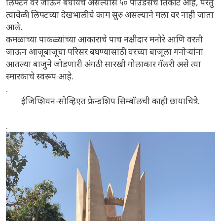
लिफ्टने वर जाऊन बघायचे असल्यास ५० पाउंडसचे तिकीट आहे, परंतु
त्यावेळी लिफ्टच्या देखभालीचे काम सुरु असल्याने मला वर नाही जाता
आले.
कमळाच्या पाकळ्यांच्या आकाराचे पाच नक्षीदार मनोरे आणि वरती
जाऊन आजूबाजूचा परिसर बघण्यासाठी वरच्या बाजूला मनोऱ्यांना
आतल्या बाजुने जोडणारी अंगठी सारखी गोलाकार गॅलरी असे त्या
स्मारकाचे स्वरूप आहे.
.
ईजिप्शियन-सोव्हिएत फ्रेन्डशिप सिम्बॉलची काही छायाचित्रे.
.