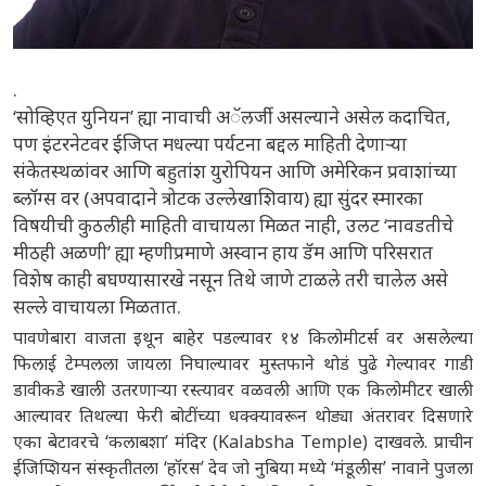
.
‘सोव्हिएत युनियन’ ह्या नावाची अॅलर्जी असल्याने असेल कदाचित,
पण इंटरनेटवर ईजिप्त मधल्या पर्यटना बद्दल माहिती देणाऱ्या
संकेतस्थळांवर आणि बहुतांश युरोपियन आणि अमेरिकन प्रवाशांच्या
ब्लॉग्स वर (अपवादाने त्रोटक उल्लेखाशिवाय) ह्या सुंदर स्मारका
विषयीची कुठलीही माहिती वाचायला मिळत नाही, उलट ‘नावडतीचे
मीठही अळणी’ ह्या म्हणीप्रमाणे अस्वान हाय डॅम आणि परिसरात
विशेष काही बघण्यासारखे नसून तिथे जाणे टाळले तरी चालेल असे
सल्ले वाचायला मिळतात.
पावणेबारा वाजता इथून बाहेर पडल्यावर १४ किलोमीटर्स वर असलेल्या
फिलाई टेम्पलला जायला निघाल्यावर मुस्तफाने थोडं पुढे गेल्यावर गाडी
डावीकडे खाली उतरणाऱ्या रस्त्यावर वळवली आणि एक किलोमीटर खाली
आल्यावर तिथल्या फेरी बोटींच्या धक्क्यावरून थोड्या अंतरावर दिसणारे
एका बेटावरचे ‘कलाबशा’ मंदिर (Kalabsha Temple) दाखवले. प्राचीन
ईजिप्शियन संस्कृतीतला ‘हॉरस’ देव जो नुबिया मध्ये ‘मंडूलीस’ नावाने पुजला