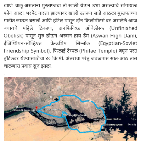
खाणे चालू असताना मुस्ताफाचा तो खाली येऊन उभा असल्याचे सांगायला
फोन आला. भरपेट नाश्ता झाल्यावर खाली उतरून साडे आठला मुस्तफाच्या
गाडीत जाऊन बसलो आणि हॉटेल पासून दोन किलोमीटर्स वर असलेले आज
बघायचे पहिले ठिकाण, अनफिनिश्ड ओबेलीस्क (Unfinished
Obelisk) पासून सुरु होऊन अस्वान हाय डॅम (Aswan High Dam),
ईजिप्शियन-सोव्हिएत फ्रेन्डशिप सिम्बॉल (Egyptian-Soviet
Friendship Symbol), फिलाई टेम्पल (Philae Temple) बघून परत
हॉटेलवर येण्यासाठीचा ४० कि.मी. अंतराचा परंतु जवळपास सात-आठ तास
चालणारा प्रवास सुरु झाला.
.