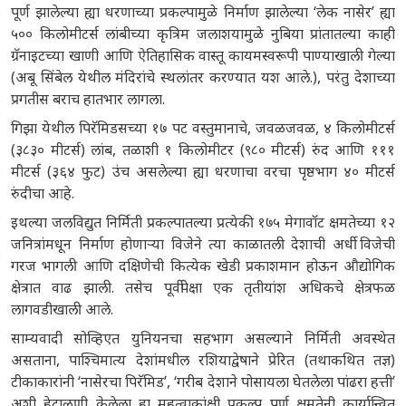
पूर्ण झालेल्या ह्या धरणाच्या प्रकल्पामुळे निर्माण झालेल्या ‘लेक नासेर’ ह्या
५०० किलोमीटर्स लांबीच्या कृत्रिम जलाशयामुळे नुबिया प्रांतातल्या काही
ग्रॅनाइटच्या खाणी आणि ऐतिहासिक वास्तू कायमस्वरूपी पाण्याखाली गेल्या
(अबू सिंबेल येथील मंदिरांचे स्थलांतर करण्यात यश आले.), परंतु देशाच्या
प्रगतीस बराच हातभार लागला.
गिझा येथील पिरॅमिडसच्या १७ पट वस्तुमानाचे, जवळजवळ, ४ किलोमीटर्स
(३८३० मीटर्स) लांब, तळाशी १ किलोमीटर (९८० मीटर्स) रुंद आणि १११
मीटर्स (३६४ फुट) उंच असलेल्या ह्या धरणाचा वरचा पृष्ठभाग ४० मीटर्स
रुंदीचा आहे.
इथल्या जलविद्युत निर्मिती प्रकल्पातल्या प्रत्येकी १७५ मेगावॉट क्षमतेच्या १२
जनित्रांमधून निर्माण होणाऱ्या विजेने त्या काळातली देशाची अर्धी विजेची
गरज भागली आणि दक्षिणेची कित्येक खेडी प्रकाशमान होऊन औद्योगिक
क्षेत्रात वाढ झाली. तसेच पूर्वीपेक्षा एक तृतीयांश अधिकचे क्षेत्रफळ
लागवडीखाली आले.
साम्यवादी सोव्हिएत युनियनचा सहभाग असल्याने निर्मिती अवस्थेत
असताना, पाश्चिमात्य देशांमधील रशियाद्वेषाने प्रेरित (तथाकथित तज्ञ)
टीकाकारांनी ‘नासेरचा पिरॅमिड’, ‘गरीब देशाने पोसायला घेतलेला पांढरा हत्ती’
अशी हेटाळणी केलेला हा महत्वाकांक्षी प्रकल्प पूर्ण क्षमतेनी कार्यान्वित