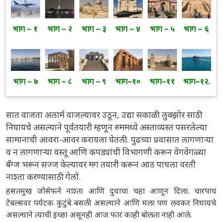
भाग – १
भाग – २
भाग – ३
भाग – ४
भाग – ५
भाग – ६
भाग – ७
भाग – ८
भाग – ९
भाग–१०
भाग–११
भाग–१२.
सात वाजता अलार्म वाजल्यावर उठून, उद्या सकाळी लुक्झोर साठी
निघायचे असल्याने पूर्वतयारी म्हणून रुममध्ये अस्ताव्यस्त पसरलेल्या
सामानाची आवरा-आवर करायला घेतली. पुढच्या प्रवासात लागणाऱ्या
व न लागणाऱ्या वस्तू आणि कपड्यांची विभागणी करून वेगवेगळ्या
बॅग्ज भरून सज्ज केल्यावर मग तयारी करून आठ पाचला वरती
नाश्ता करण्यासाठी गेलो.
हसतमुख जोसेफने नाश्ता आणि दुधाचा चहा आणून दिला. चारपाच
टेबल्सवर पर्यटक कुटुंबे बसली असल्याने आणि मला पण लवकर निघायचे
असल्याने त्याची इच्छा असूनही आज फार काही बोलता नाही आले.