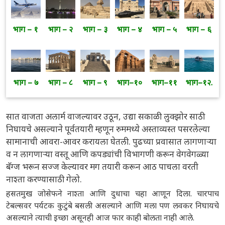
भाग – १
भाग – २
भाग – ३
भाग – ४
भाग – ५
भाग – ६
भाग – ७
भाग – ८
भाग – ९
भाग–१०
भाग–११
भाग–१२.
सात वाजता अलार्म वाजल्यावर उठून, उद्या सकाळी लुक्झोर साठी
निघायचे असल्याने पूर्वतयारी म्हणून रुममध्ये अस्ताव्यस्त पसरलेल्या
सामानाची आवरा-आवर करायला घेतली. पुढच्या प्रवासात लागणाऱ्या
व न लागणाऱ्या वस्तू आणि कपड्यांची विभागणी करून वेगवेगळ्या
बॅग्ज भरून सज्ज केल्यावर मग तयारी करून आठ पाचला वरती
नाश्ता करण्यासाठी गेलो.
हसतमुख जोसेफने नाश्ता आणि दुधाचा चहा आणून दिला. चारपाच
टेबल्सवर पर्यटक कुटुंबे बसली असल्याने आणि मला पण लवकर निघायचे
असल्याने त्याची इच्छा असूनही आज फार काही बोलता नाही आले.