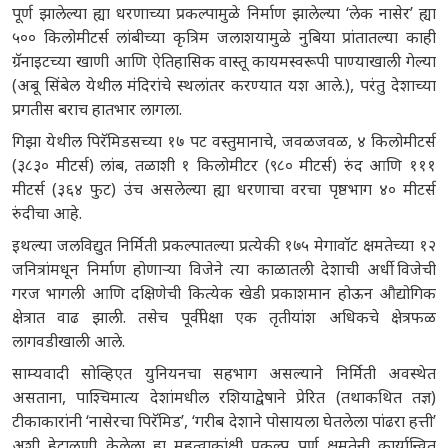
पूर्ण झालेल्या ह्या धरणाच्या प्रकल्पामुळे निर्माण झालेल्या ‘लेक नासेर’ ह्या
५०० किलोमीटर्स लांबीच्या कृत्रिम जलाशयामुळे नुबिया प्रांतातल्या काही
ग्रॅनाइटच्या खाणी आणि ऐतिहासिक वास्तू कायमस्वरूपी पाण्याखाली गेल्या
(अबू सिंबेल येथील मंदिरांचे स्थलांतर करण्यात यश आले.), परंतु देशाच्या
प्रगतीस बराच हातभार लागला.
गिझा येथील पिरॅमिडसच्या १७ पट वस्तुमानाचे, जवळजवळ, ४ किलोमीटर्स
(३८३० मीटर्स) लांब, तळाशी १ किलोमीटर (९८० मीटर्स) रुंद आणि १११
मीटर्स (३६४ फुट) उंच असलेल्या ह्या धरणाचा वरचा पृष्ठभाग ४० मीटर्स
रुंदीचा आहे.
इथल्या जलविद्युत निर्मिती प्रकल्पातल्या प्रत्येकी १७५ मेगावॉट क्षमतेच्या १२
जनित्रांमधून निर्माण होणाऱ्या विजेने त्या काळातली देशाची अर्धी विजेची
गरज भागली आणि दक्षिणेची कित्येक खेडी प्रकाशमान होऊन औद्योगिक
क्षेत्रात वाढ झाली. तसेच पूर्वीपेक्षा एक तृतीयांश अधिकचे क्षेत्रफळ
लागवडीखाली आले.
साम्यवादी सोव्हिएत युनियनचा सहभाग असल्याने निर्मिती अवस्थेत
असताना, पाश्चिमात्य देशांमधील रशियाद्वेषाने प्रेरित (तथाकथित तज्ञ)
टीकाकारांनी ‘नासेरचा पिरॅमिड’, ‘गरीब देशाने पोसायला घेतलेला पांढरा हत्ती’
अशी हेटाळणी केलेला हा महत्वाकांक्षी प्रकल्प पूर्ण क्षमतेनी कार्यान्वित