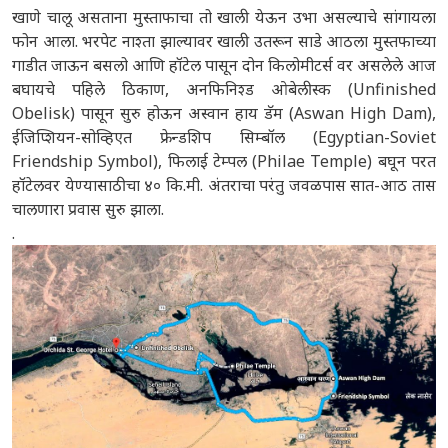
खाणे चालू असताना मुस्ताफाचा तो खाली येऊन उभा असल्याचे सांगायला
फोन आला. भरपेट नाश्ता झाल्यावर खाली उतरून साडे आठला मुस्तफाच्या
गाडीत जाऊन बसलो आणि हॉटेल पासून दोन किलोमीटर्स वर असलेले आज
बघायचे पहिले ठिकाण, अनफिनिश्ड ओबेलीस्क (Unfinished
Obelisk) पासून सुरु होऊन अस्वान हाय डॅम (Aswan High Dam),
ईजिप्शियन-सोव्हिएत फ्रेन्डशिप सिम्बॉल (Egyptian-Soviet
Friendship Symbol), फिलाई टेम्पल (Philae Temple) बघून परत
हॉटेलवर येण्यासाठीचा ४० कि.मी. अंतराचा परंतु जवळपास सात-आठ तास
चालणारा प्रवास सुरु झाला.
.