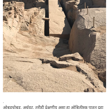
.
ओबडधोबड, अर्धवट, तरीही प्रेक्षणीय असा हा ओबिलीस्क पाहून दहा