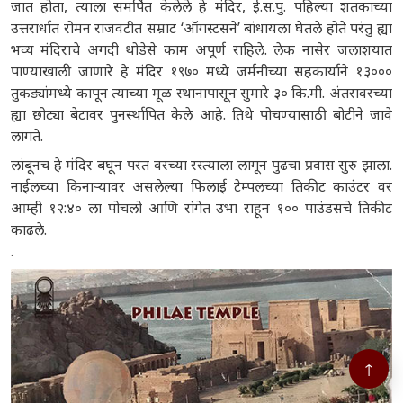
जात होता, त्याला समर्पित केलेले हे मंदिर, ई.स.पु. पहिल्या शतकाच्या
उत्तरार्धात रोमन राजवटीत सम्राट ‘ऑगस्टसने’ बांधायला घेतले होते परंतु ह्या
भव्य मंदिराचे अगदी थोडेसे काम अपूर्ण राहिले. लेक नासेर जलाशयात
पाण्याखाली जाणारे हे मंदिर १९७० मध्ये जर्मनीच्या सहकार्याने १३०००
तुकड्यांमध्ये कापून त्याच्या मूळ स्थानापासून सुमारे ३० कि.मी. अंतरावरच्या
ह्या छोट्या बेटावर पुनर्स्थापित केले आहे. तिथे पोचण्यासाठी बोटीने जावे
लागते.
लांबूनच हे मंदिर बघून परत वरच्या रस्त्याला लागून पुढचा प्रवास सुरु झाला.
नाईलच्या किनाऱ्यावर असलेल्या फिलाई टेम्पलच्या तिकीट काउंटर वर
आम्ही १२:४० ला पोचलो आणि रांगेत उभा राहून १०० पाउंडसचे तिकीट
काढले.
.
↑