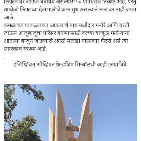
लिफ्टने वर जाऊन बघायचे असल्यास ५० पाउंडसचे तिकीट आहे, परंतु
त्यावेळी लिफ्टच्या देखभालीचे काम सुरु असल्याने मला वर नाही जाता
आले.
कमळाच्या पाकळ्यांच्या आकाराचे पाच नक्षीदार मनोरे आणि वरती
जाऊन आजूबाजूचा परिसर बघण्यासाठी वरच्या बाजूला मनोऱ्यांना
आतल्या बाजुने जोडणारी अंगठी सारखी गोलाकार गॅलरी असे त्या
स्मारकाचे स्वरूप आहे.
.
ईजिप्शियन-सोव्हिएत फ्रेन्डशिप सिम्बॉलची काही छायाचित्रे.
.