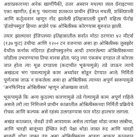
अशाप्रकारच्या अनेक खाणींपैकी, उत्तर अस्वान मधल्या लाल ग्रॅनाइटच्या
एका खाणीत, ई.स.पु. पंधराव्या शतकात प्राचीन ईजिप्त मधली, शक्तिशाली
आणि कर्तृत्ववान म्हणून नोंद झालेली इतिहासातली दुसरी महिला फॅरोह
‘हॅतशेपस्युत’ हिच्या आज्ञेने एक ओबिलीस्क कोरण्यास सुरुवात झाली.
तयार झाल्यावर ईजिप्तच्या इतिहासातील सर्वात मोठा ठरणारा ४२ मीटर्स
(१३७ फुट) उंचीचा आणि १२०० टन वजनाचा असा हा ओबिलीस्क लुक्झोर
येथील कर्नाक मंदिरात हॅतशेपस्युतनेच आधी उभारलेल्या ओबिलीस्कच्या
जोडीला उभारण्याचा तिचा मानस होता. परंतु ज्या एकसंध दगडात तो कोरला
जात होता त्या मूळ दगडाला (कदाचीत भूकंपामुळे) तडे जाऊन त्याचे
अखंडत्व भंग पावल्यामुळे काम अर्ध्यावर सोडून देण्यात आले. निर्मिती
पूर्णत्वास जाऊ न शकलेला असा हा ओबिलीस्क त्याच्या अपूर्ण स्वरूपामुळे
‘अनफिनिश्ड ओबिलीस्क’ म्हणून ओळखला जातो.
भूकंपामुळे कि अन्य कुठल्या कारणामुळे तडे गेल्यामुळे काम अपूर्ण राहिले
असले तरी त्या निमित्ताने प्राचीन काळातील ओबिलीस्कच्या निर्मिती प्रक्रियेचे
रोचक आणि कल्पक असे रहस्य उलगडण्यास फार मोठा हातभार लागला.
अखंड कातळात, जेवढी उंची आवश्यक असेल त्यापेक्षा थोडा जास्त लांबीचा,
आणि चारही बाजूंच्या ईच्छित रुंदी पेक्षा थोडा जास्त रुंद आणि चारही
बाजूंनी थोडा जास्त उंच असा ओबिलीस्कचा आडवा आकार कातळात