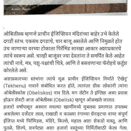
.
ओबिलीस्क म्हणजे प्राचीन ईजिप्शियन मंदिरांच्या बाहेर उभे केलेले
दगडी स्तंभ. एकसंध दगडाचे, चार बाजू असलेले आणि निमुळते होत
उंच जाणाऱ्या वरच्या टोकाला पिरॅमिड सारखा आकार अशाप्रकारचे
त्यांचे स्वरूप असे. चारही बाजूंवर ज्या देवतांना ते समर्पित केले आहेत
त्यांची नावे, मंत्र, पशु-पक्षांची चित्रे, आणि ते बसवणाऱ्या फॅरोहचे कर्तुश
कोरलेले असे.
अशाप्रकारच्या स्तंभांना त्यांचे मूळ प्राचीन ईजिप्शियन निर्माते ‘टेखेनु’
(Tekhenu) नावाने संबोधित करत होते, त्यानंतर ग्रीक लोकांनी त्यांना
ओबेलीस्कोस (Obeliskos) नाव दिले. मग लॅटीन ते इंग्लिश असा प्रवास
होऊन शेवटी आज ओबेलीस्क (Obelisk) म्हणून ओळखले जातात.
हजारो वर्षांपासून अस्वान मधल्या खाणींमध्ये मुबलक प्रमाणात उपलब्ध
असलेल्या दर्जेदार लाल, राखाडी व काळ्या रंगाच्या ग्रॅनाइटचा वापर संपूर्ण
ईजिप्त मध्ये पिरॅमिडस, मंदिरे, किल्ले, महाल अशा शेकडो वास्तू, आणि
पुतळे, शिल्पे, शवपेट्या अशा हजारो वस्तूंच्या निर्मितीसाठी केला गेला.