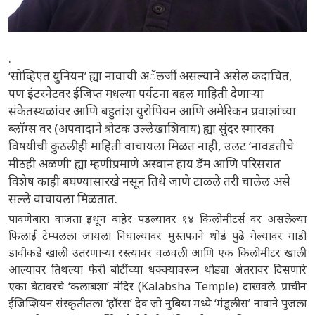
.
‘सोव्हिएत युनियन’ ह्या नावाची अॅलर्जी असल्याने असेल कदाचित,
पण इंटरनेटवर ईजिप्त मधल्या पर्यटना बद्दल माहिती देणाऱ्या
संकेतस्थळांवर आणि बहुतांश युरोपियन आणि अमेरिकन प्रवाशांच्या
ब्लॉग्स वर (अपवादाने त्रोटक उल्लेखाशिवाय) ह्या सुंदर स्मारका
विषयीची कुठलीही माहिती वाचायला मिळत नाही, उलट ‘नावडतीचे
मीठही अळणी’ ह्या म्हणीप्रमाणे अस्वान हाय डॅम आणि परिसरात
विशेष काही बघण्यासारखे नसून तिथे जाणे टाळले तरी चालेल असे
सल्ले वाचायला मिळतात.
पावणेबारा वाजता इथून बाहेर पडल्यावर १४ किलोमीटर्स वर असलेल्या
फिलाई टेम्पलला जायला निघाल्यावर मुस्तफाने थोडं पुढे गेल्यावर गाडी
डावीकडे खाली उतरणाऱ्या रस्त्यावर वळवली आणि एक किलोमीटर खाली
आल्यावर तिथल्या फेरी बोटींच्या धक्क्यावरून थोड्या अंतरावर दिसणारे
एका बेटावरचे ‘कलाबशा’ मंदिर (Kalabsha Temple) दाखवले. प्राचीन
ईजिप्शियन संस्कृतीतला ‘हॉरस’ देव जो नुबिया मध्ये ‘मंडूलीस’ नावाने पुजला