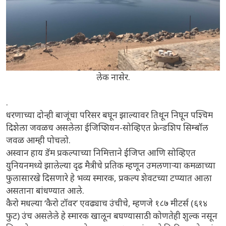
लेक नासेर.
.
धरणाच्या दोन्ही बाजूंचा परिसर बघून झाल्यावर तिथून निघून पश्चिम
दिशेला जवळच असलेला ईजिप्शियन-सोव्हिएत फ्रेन्डशिप सिम्बॉल
जवळ आम्ही पोचलो.
अस्वान हाय डॅम प्रकल्पाच्या निमित्ताने ईजिप्त आणि सोव्हिएत
युनियनमध्ये झालेल्या दृढ मैत्रीचे प्रतिक म्हणून उमलणाऱ्या कमळाच्या
फुलासारखे दिसणारे हे भव्य स्मारक, प्रकल्प शेवटच्या टप्प्यात आला
असताना बांधण्यात आले.
कैरो मधल्या ‘कैरो टॉवर’ एवढ्याच उंचीचे, म्हणजे १८७ मीटर्स (६१४
फुट) उंच असलेले हे स्मारक खालून बघण्यासाठी कोणतेही शुल्क नसून