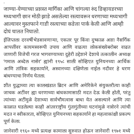
.
जाण्या-येण्याच्या प्रशस्त मार्गिका आणि चांगल्या रुंद डिव्हायडरच्या
मध्यभागी छान मोठी झाडे असलेल्या रस्त्यावरून धरणाच्या मध्यभागी
आल्यावर मुस्तफाने गाडी रस्त्याच्या कडेला पार्क केली आणि आम्ही
दोघं चालत निघालो.
ईजिप्तला दरवर्षी भेडसावणाऱ्या, एकतर पूर किंवा दुष्काळ अशा नैसर्गिक
आपत्तींवर कायमस्वरूपी उपाय आणि वाढत्या लोकसंख्येबरोबर वाढत
जाणारी विजेची गरज भागवण्याच्या दुहेरी उद्देशाने देशाचे तत्कालीन अध्यक्ष
‘गमाल अब्देल नासेर’ ह्यांनी १९५८ साली सोव्हिएत युनियनच्या आर्थिक
आणि तांत्रिक सहकार्याने, अस्वानच्या दक्षिणेला नाईल नदीवर हे धरण
बांधण्याचा निर्णय घेतला.
शीत युद्धाच्या त्या कालखंडात ब्रिटन आणि अमेरिकेने संयुक्तरीत्या काही
जाचक अटींवर ह्या धरणाच्या बांधकामासाठी मदत देऊ केली होती, परंतु
त्यांच्या अटींमुळे देशाच्या सार्वभौमत्वास बाधा येत असल्याने आणि त्या
काळात घडलेल्या काही आंतरराष्ट्रीय गुंतागुंतीच्या घटनांमुळे नासेरने त्यांची
मदत न स्वीकारता, सोव्हिएत युनियनच्या सहकार्याने हा महत्वाकांक्षी प्रकल्प
पूर्ण केला.
जानेवारी १९६० मध्ये प्रत्यक्ष कामाला सुरुवात होऊन जानेवारी १९७१ मध्ये