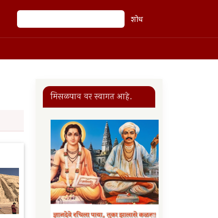
शोध
शोध
मिसळपाव वर स्वागत आहे.