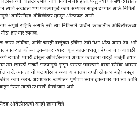
ओबिलीस्कच्या जोडीला उभारण्याचा तिचा मानस होता. परंतु ज्या एकसंध दगडात 
्याचे अखंडत्व भंग पावल्यामुळे काम अर्ध्यावर सोडून देण्यात आले. निर्मिती प
ूपामुळे ‘अनफिनिश्ड ओबिलीस्क’ म्हणून ओळखला जातो.
ाम अपूर्ण राहिले असले तरी त्या निमित्ताने प्राचीन काळातील ओबिलीस्कच्या 
 मोठा हातभार लागला.
ास्त लांबीचा, आणि चारही बाजूंच्या ईच्छित रुंदी पेक्षा थोडा जास्त रुंद आ
र कातळात कोरून झाल्यावर त्याला मूळ कातळापासून वेगळा करण्यासाठी 
ंमध्ये लाकडी पाचरी ठोकून ओबिलीस्कचा आकार कोरताना चारही बाजूंनी तयार 
ळात त्या लाकडी पाचरी पाण्यामुळे फुगून प्रसरण पावल्याने वरचा कोरीव आका
त असे. त्यानंतर तो भलामोठा कच्च्या आकाराचा दगडी ठोकळा बाहेर काढून,
ावर कोरीव काम करत. अशाप्रकारे खाणीतच पूर्णपणे तयार झाल्यावर मग त्या ओब
 वाहून नेऊन त्याची उभारणी केली जात असे.
श्ड ओबेलीस्कची काही छायाचित्रे
.