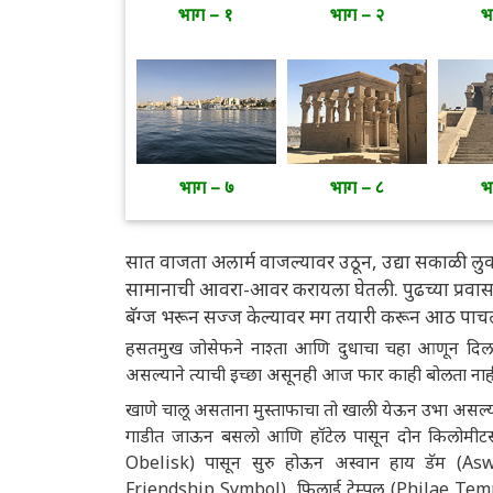
भाग – १
भाग – २
भ
भाग – ७
भाग – ८
भ
सात वाजता अलार्म वाजल्यावर उठून, उद्या सकाळी लुक्झ
सामानाची आवरा-आवर करायला घेतली. पुढच्या प्रवास
बॅग्ज भरून सज्ज केल्यावर मग तयारी करून आठ पाचला
हसतमुख जोसेफने नाश्ता आणि दुधाचा चहा आणून दिला
असल्याने त्याची इच्छा असूनही आज फार काही बोलता ना
खाणे चालू असताना मुस्ताफाचा तो खाली येऊन उभा असल्य
गाडीत जाऊन बसलो आणि हॉटेल पासून दोन किलोमीटर
Obelisk) पासून सुरु होऊन अस्वान हाय डॅम (Aswa
Friendship Symbol), फिलाई टेम्पल (Philae Templ