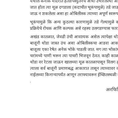
येथील कर्नाक मंदिरात हॅतशेपस्युतनेच आधी उभारलेल्या 
जात होता त्या मूळ दगडाला (कदाचीत भूकंपामुळे) तडे जाऊन त
जाऊ न शकलेला असा हा ओबिलीस्क त्याच्या अपूर्ण स्वर
भूकंपामुळे कि अन्य कुठल्या कारणामुळे तडे गेल्यामुळे क
प्रक्रियेचे रोचक आणि कल्पक असे रहस्य उलगडण्यास फार
अखंड कातळात, जेवढी उंची आवश्यक असेल त्यापेक्षा थोडा ज
बाजूंनी थोडा जास्त उंच असा ओबिलीस्कचा आडवा आका
बाजूला एका रेषेत अनेक भोके पाडली जात. मग त्या भोका
चरांमध्ये पाणी भरून त्या पाचरी भिजवून ठेवत. काही का
थोडा वर रेटला जाऊन खालच्या मूळ कातळापासून विलग हो
त्याला सर्व बाजूंनी प्रमाणबद्ध आकारात तासून त्याच्य
नाईलच्या किनाऱ्यापर्यंत आणून तराफ्यावरून ईच्छितस्थळी
.
अनफिनि