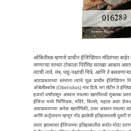
.
ओबिलीस्क म्हणजे प्राचीन ईजिप्शियन मंदिरांच्या बाह
जाणाऱ्या वरच्या टोकाला पिरॅमिड सारखा आकार अशाप्रकार
त्यांची नावे, मंत्र, पशु-पक्षांची चित्रे, आणि ते बसवणाऱ्
अशाप्रकारच्या स्तंभांना त्यांचे मूळ प्राचीन ईजिप्शियन न
ओबेलीस्कोस (Obeliskos) नाव दिले. मग लॅटीन ते इंग्
हजारो वर्षांपासून अस्वान मधल्या खाणींमध्ये मुबलक प्रमा
ईजिप्त मध्ये पिरॅमिडस, मंदिरे, किल्ले, महाल अशा शेकडो
अशाप्रकारच्या अनेक खाणींपैकी, उत्तर अस्वान मधल्या लाल
आणि कर्तृत्ववान म्हणून नोंद झालेली इतिहासातली दुसरी म
तयार झाल्यावर ईजिप्तच्या इतिहासातील सर्वात मोठा ठ