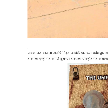
.
पावणे नउ वाजता अनफिनिश्ड ओबेलीस्क च्या प्रवेशद्वा
टोकाला एन्ट्री गेट आणि दुसऱ्या टोकाला एक्झिट गेट असल्य