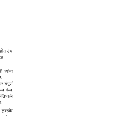
 होत उंच
ेत
ी त्यांना
त.
र संपूर्ण
ला गेला.
क्तिशाली
.
 लुक्झोर