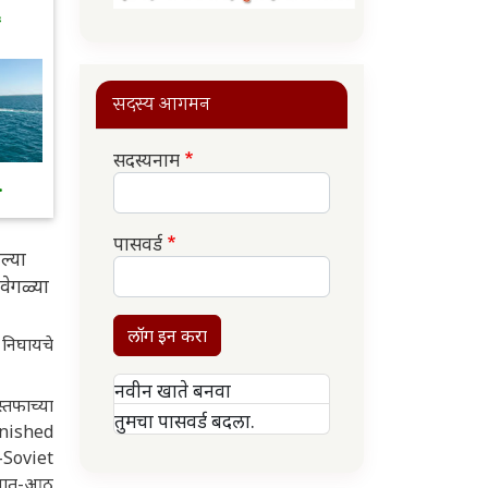
६
सदस्य आगमन
सदस्यनाम
.
पासवर्ड
ल्या
वेगळ्या
लॉग इन करा
निघायचे
नवीन खाते बनवा
्तफाच्या
तुमचा पासवर्ड बदला.
inished
-Soviet
 सात-आठ