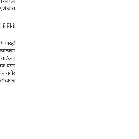
तो कोरला
ूर्णत्वास
निर्मिती
णि चारही
खालच्या
झालेल्या
राचा दगड
 कारागीर
िलीस्कला