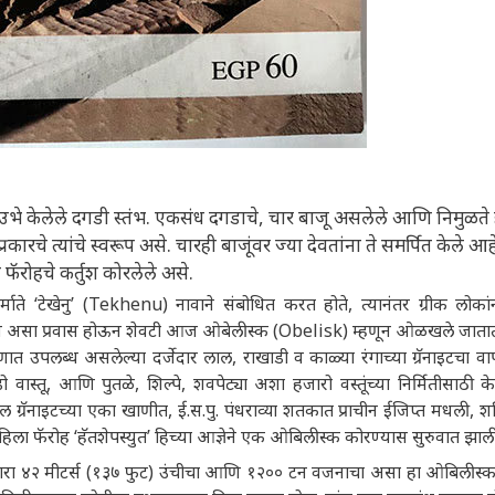
ेर उभे केलेले दगडी स्तंभ. एकसंध दगडाचे, चार बाजू असलेले आणि निमुळते
चे त्यांचे स्वरूप असे. चारही बाजूंवर ज्या देवतांना ते समर्पित केले आह
या फॅरोहचे कर्तुश कोरलेले असे.
िर्माते ‘टेखेनु’ (Tekhenu) नावाने संबोधित करत होते, त्यानंतर ग्रीक लोकांन
लिश असा प्रवास होऊन शेवटी आज ओबेलीस्क (Obelisk) म्हणून ओळखले जाता
णात उपलब्ध असलेल्या दर्जेदार लाल, राखाडी व काळ्या रंगाच्या ग्रॅनाइटचा वाप
 वास्तू, आणि पुतळे, शिल्पे, शवपेट्या अशा हजारो वस्तूंच्या निर्मितीसाठी के
 ग्रॅनाइटच्या एका खाणीत, ई.स.पु. पंधराव्या शतकात प्राचीन ईजिप्त मधली, श
हिला फॅरोह ‘हॅतशेपस्युत’ हिच्या आज्ञेने एक ओबिलीस्क कोरण्यास सुरुवात झाली
रणारा ४२ मीटर्स (१३७ फुट) उंचीचा आणि १२०० टन वजनाचा असा हा ओबिलीस्क