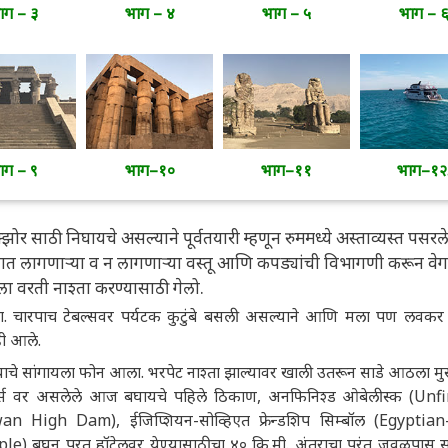
ाग – ३
भाग – ४
भाग – ५
भाग – 
ाग – ९
भाग–१०
भाग–११
भाग–१२
ोर साठी निघायचे असल्याने पूर्वतयारी म्हणून रुममध्ये अस्ताव्यस्त पसरले
ात लागणाऱ्या व न लागणाऱ्या वस्तू आणि कपड्यांची विभागणी करून वेग
 वरती नाश्ता करण्यासाठी गेलो.
. चारपाच टेबल्सवर पर्यटक कुटुंबे बसली असल्याने आणि मला पण लवकर 
ही आले.
ाचे सांगायला फोन आला. भरपेट नाश्ता झाल्यावर खाली उतरून साडे आठला मुस
्स वर असलेले आज बघायचे पहिले ठिकाण, अनफिनिश्ड ओबेलीस्क (Unf
n High Dam), ईजिप्शियन-सोव्हिएत फ्रेन्डशिप सिम्बॉल (Egyptian
e) बघून परत हॉटेलवर येण्यासाठीचा ४० कि.मी. अंतराचा परंतु जवळपास