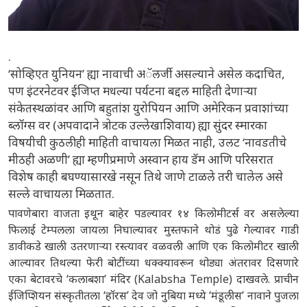
.
‘सोव्हिएत युनियन’ ह्या नावाची अॅलर्जी असल्याने असेल कदाचित,
पण इंटरनेटवर ईजिप्त मधल्या पर्यटना बद्दल माहिती देणाऱ्या
संकेतस्थळांवर आणि बहुतांश युरोपियन आणि अमेरिकन प्रवाशांच्या
ब्लॉग्स वर (अपवादाने त्रोटक उल्लेखाशिवाय) ह्या सुंदर स्मारका
विषयीची कुठलीही माहिती वाचायला मिळत नाही, उलट ‘नावडतीचे
मीठही अळणी’ ह्या म्हणीप्रमाणे अस्वान हाय डॅम आणि परिसरात
विशेष काही बघण्यासारखे नसून तिथे जाणे टाळले तरी चालेल असे
सल्ले वाचायला मिळतात.
पावणेबारा वाजता इथून बाहेर पडल्यावर १४ किलोमीटर्स वर असलेल्या
फिलाई टेम्पलला जायला निघाल्यावर मुस्तफाने थोडं पुढे गेल्यावर गाडी
डावीकडे खाली उतरणाऱ्या रस्त्यावर वळवली आणि एक किलोमीटर खाली
आल्यावर तिथल्या फेरी बोटींच्या धक्क्यावरून थोड्या अंतरावर दिसणारे
एका बेटावरचे ‘कलाबशा’ मंदिर (Kalabsha Temple) दाखवले. प्राचीन
ईजिप्शियन संस्कृतीतला ‘हॉरस’ देव जो नुबिया मध्ये ‘मंडूलीस’ नावाने पुजला