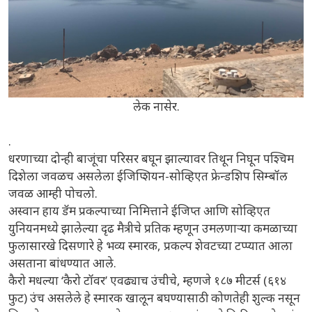
लेक नासेर.
.
धरणाच्या दोन्ही बाजूंचा परिसर बघून झाल्यावर तिथून निघून पश्चिम
दिशेला जवळच असलेला ईजिप्शियन-सोव्हिएत फ्रेन्डशिप सिम्बॉल
जवळ आम्ही पोचलो.
अस्वान हाय डॅम प्रकल्पाच्या निमित्ताने ईजिप्त आणि सोव्हिएत
युनियनमध्ये झालेल्या दृढ मैत्रीचे प्रतिक म्हणून उमलणाऱ्या कमळाच्या
फुलासारखे दिसणारे हे भव्य स्मारक, प्रकल्प शेवटच्या टप्प्यात आला
असताना बांधण्यात आले.
कैरो मधल्या ‘कैरो टॉवर’ एवढ्याच उंचीचे, म्हणजे १८७ मीटर्स (६१४
फुट) उंच असलेले हे स्मारक खालून बघण्यासाठी कोणतेही शुल्क नसून