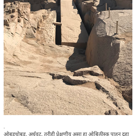
.
ओबडधोबड, अर्धवट, तरीही प्रेक्षणीय असा हा ओबिलीस्क पाहून दहा