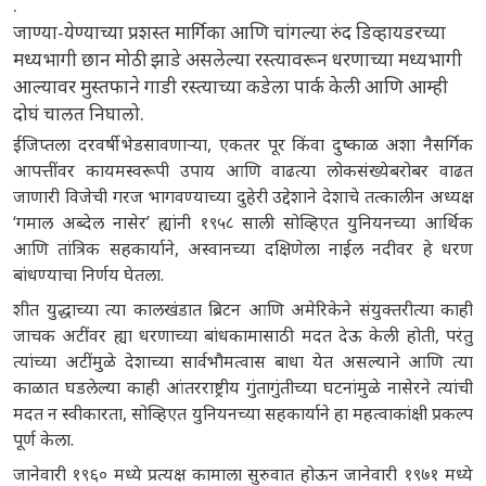
.
जाण्या-येण्याच्या प्रशस्त मार्गिका आणि चांगल्या रुंद डिव्हायडरच्या
मध्यभागी छान मोठी झाडे असलेल्या रस्त्यावरून धरणाच्या मध्यभागी
आल्यावर मुस्तफाने गाडी रस्त्याच्या कडेला पार्क केली आणि आम्ही
दोघं चालत निघालो.
ईजिप्तला दरवर्षी भेडसावणाऱ्या, एकतर पूर किंवा दुष्काळ अशा नैसर्गिक
आपत्तींवर कायमस्वरूपी उपाय आणि वाढत्या लोकसंख्येबरोबर वाढत
जाणारी विजेची गरज भागवण्याच्या दुहेरी उद्देशाने देशाचे तत्कालीन अध्यक्ष
‘गमाल अब्देल नासेर’ ह्यांनी १९५८ साली सोव्हिएत युनियनच्या आर्थिक
आणि तांत्रिक सहकार्याने, अस्वानच्या दक्षिणेला नाईल नदीवर हे धरण
बांधण्याचा निर्णय घेतला.
शीत युद्धाच्या त्या कालखंडात ब्रिटन आणि अमेरिकेने संयुक्तरीत्या काही
जाचक अटींवर ह्या धरणाच्या बांधकामासाठी मदत देऊ केली होती, परंतु
त्यांच्या अटींमुळे देशाच्या सार्वभौमत्वास बाधा येत असल्याने आणि त्या
काळात घडलेल्या काही आंतरराष्ट्रीय गुंतागुंतीच्या घटनांमुळे नासेरने त्यांची
मदत न स्वीकारता, सोव्हिएत युनियनच्या सहकार्याने हा महत्वाकांक्षी प्रकल्प
पूर्ण केला.
जानेवारी १९६० मध्ये प्रत्यक्ष कामाला सुरुवात होऊन जानेवारी १९७१ मध्ये