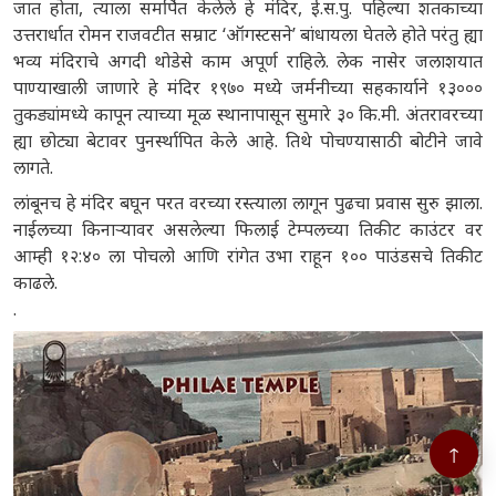
जात होता, त्याला समर्पित केलेले हे मंदिर, ई.स.पु. पहिल्या शतकाच्या
उत्तरार्धात रोमन राजवटीत सम्राट ‘ऑगस्टसने’ बांधायला घेतले होते परंतु ह्या
भव्य मंदिराचे अगदी थोडेसे काम अपूर्ण राहिले. लेक नासेर जलाशयात
पाण्याखाली जाणारे हे मंदिर १९७० मध्ये जर्मनीच्या सहकार्याने १३०००
तुकड्यांमध्ये कापून त्याच्या मूळ स्थानापासून सुमारे ३० कि.मी. अंतरावरच्या
ह्या छोट्या बेटावर पुनर्स्थापित केले आहे. तिथे पोचण्यासाठी बोटीने जावे
लागते.
लांबूनच हे मंदिर बघून परत वरच्या रस्त्याला लागून पुढचा प्रवास सुरु झाला.
नाईलच्या किनाऱ्यावर असलेल्या फिलाई टेम्पलच्या तिकीट काउंटर वर
आम्ही १२:४० ला पोचलो आणि रांगेत उभा राहून १०० पाउंडसचे तिकीट
काढले.
.
↑