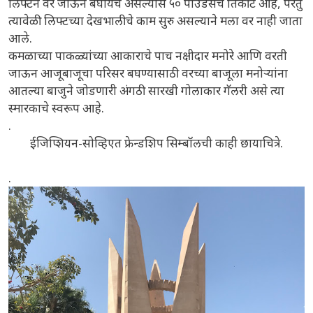
लिफ्टने वर जाऊन बघायचे असल्यास ५० पाउंडसचे तिकीट आहे, परंतु
त्यावेळी लिफ्टच्या देखभालीचे काम सुरु असल्याने मला वर नाही जाता
आले.
कमळाच्या पाकळ्यांच्या आकाराचे पाच नक्षीदार मनोरे आणि वरती
जाऊन आजूबाजूचा परिसर बघण्यासाठी वरच्या बाजूला मनोऱ्यांना
आतल्या बाजुने जोडणारी अंगठी सारखी गोलाकार गॅलरी असे त्या
स्मारकाचे स्वरूप आहे.
.
ईजिप्शियन-सोव्हिएत फ्रेन्डशिप सिम्बॉलची काही छायाचित्रे.
.