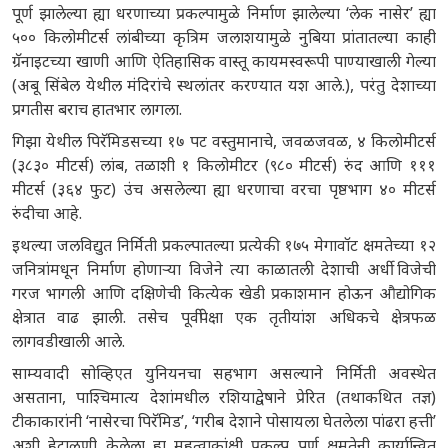
पूर्ण झालेल्या ह्या धरणाच्या प्रकल्पामुळे निर्माण झालेल्या ‘लेक नासेर’ ह्या
५०० किलोमीटर्स लांबीच्या कृत्रिम जलाशयामुळे नुबिया प्रांतातल्या काही
ग्रॅनाइटच्या खाणी आणि ऐतिहासिक वास्तू कायमस्वरूपी पाण्याखाली गेल्या
(अबू सिंबेल येथील मंदिरांचे स्थलांतर करण्यात यश आले.), परंतु देशाच्या
प्रगतीस बराच हातभार लागला.
गिझा येथील पिरॅमिडसच्या १७ पट वस्तुमानाचे, जवळजवळ, ४ किलोमीटर्स
(३८३० मीटर्स) लांब, तळाशी १ किलोमीटर (९८० मीटर्स) रुंद आणि १११
मीटर्स (३६४ फुट) उंच असलेल्या ह्या धरणाचा वरचा पृष्ठभाग ४० मीटर्स
रुंदीचा आहे.
इथल्या जलविद्युत निर्मिती प्रकल्पातल्या प्रत्येकी १७५ मेगावॉट क्षमतेच्या १२
जनित्रांमधून निर्माण होणाऱ्या विजेने त्या काळातली देशाची अर्धी विजेची
गरज भागली आणि दक्षिणेची कित्येक खेडी प्रकाशमान होऊन औद्योगिक
क्षेत्रात वाढ झाली. तसेच पूर्वीपेक्षा एक तृतीयांश अधिकचे क्षेत्रफळ
लागवडीखाली आले.
साम्यवादी सोव्हिएत युनियनचा सहभाग असल्याने निर्मिती अवस्थेत
असताना, पाश्चिमात्य देशांमधील रशियाद्वेषाने प्रेरित (तथाकथित तज्ञ)
टीकाकारांनी ‘नासेरचा पिरॅमिड’, ‘गरीब देशाने पोसायला घेतलेला पांढरा हत्ती’
अशी हेटाळणी केलेला हा महत्वाकांक्षी प्रकल्प पूर्ण क्षमतेनी कार्यान्वित