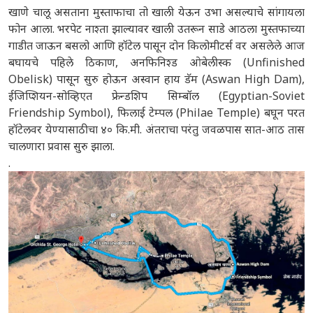
खाणे चालू असताना मुस्ताफाचा तो खाली येऊन उभा असल्याचे सांगायला
फोन आला. भरपेट नाश्ता झाल्यावर खाली उतरून साडे आठला मुस्तफाच्या
गाडीत जाऊन बसलो आणि हॉटेल पासून दोन किलोमीटर्स वर असलेले आज
बघायचे पहिले ठिकाण, अनफिनिश्ड ओबेलीस्क (Unfinished
Obelisk) पासून सुरु होऊन अस्वान हाय डॅम (Aswan High Dam),
ईजिप्शियन-सोव्हिएत फ्रेन्डशिप सिम्बॉल (Egyptian-Soviet
Friendship Symbol), फिलाई टेम्पल (Philae Temple) बघून परत
हॉटेलवर येण्यासाठीचा ४० कि.मी. अंतराचा परंतु जवळपास सात-आठ तास
चालणारा प्रवास सुरु झाला.
.