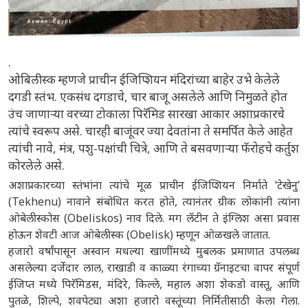
.
ओबिलीस्क म्हणजे प्राचीन ईजिप्शियन मंदिरांच्या बाहेर उभे केलेले
दगडी स्तंभ. एकसंध दगडाचे, चार बाजू असलेले आणि निमुळते होत
उंच जाणाऱ्या वरच्या टोकाला पिरॅमिड सारखा आकार अशाप्रकारचे
त्यांचे स्वरूप असे. चारही बाजूंवर ज्या देवतांना ते समर्पित केले आहेत
त्यांची नावे, मंत्र, पशु-पक्षांची चित्रे, आणि ते बसवणाऱ्या फॅरोहचे कर्तुश
कोरलेले असे.
अशाप्रकारच्या स्तंभांना त्यांचे मूळ प्राचीन ईजिप्शियन निर्माते ‘टेखेनु’
(Tekhenu) नावाने संबोधित करत होते, त्यानंतर ग्रीक लोकांनी त्यांना
ओबेलीस्कोस (Obeliskos) नाव दिले. मग लॅटीन ते इंग्लिश असा प्रवास
होऊन शेवटी आज ओबेलीस्क (Obelisk) म्हणून ओळखले जातात.
हजारो वर्षांपासून अस्वान मधल्या खाणींमध्ये मुबलक प्रमाणात उपलब्ध
असलेल्या दर्जेदार लाल, राखाडी व काळ्या रंगाच्या ग्रॅनाइटचा वापर संपूर्ण
ईजिप्त मध्ये पिरॅमिडस, मंदिरे, किल्ले, महाल अशा शेकडो वास्तू, आणि
पुतळे, शिल्पे, शवपेट्या अशा हजारो वस्तूंच्या निर्मितीसाठी केला गेला.