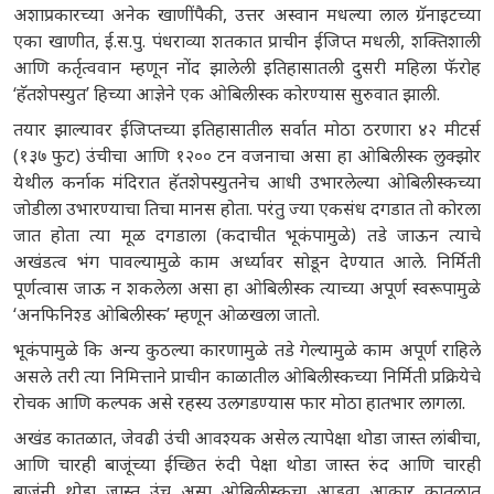
अशाप्रकारच्या अनेक खाणींपैकी, उत्तर अस्वान मधल्या लाल ग्रॅनाइटच्या
एका खाणीत, ई.स.पु. पंधराव्या शतकात प्राचीन ईजिप्त मधली, शक्तिशाली
आणि कर्तृत्ववान म्हणून नोंद झालेली इतिहासातली दुसरी महिला फॅरोह
‘हॅतशेपस्युत’ हिच्या आज्ञेने एक ओबिलीस्क कोरण्यास सुरुवात झाली.
तयार झाल्यावर ईजिप्तच्या इतिहासातील सर्वात मोठा ठरणारा ४२ मीटर्स
(१३७ फुट) उंचीचा आणि १२०० टन वजनाचा असा हा ओबिलीस्क लुक्झोर
येथील कर्नाक मंदिरात हॅतशेपस्युतनेच आधी उभारलेल्या ओबिलीस्कच्या
जोडीला उभारण्याचा तिचा मानस होता. परंतु ज्या एकसंध दगडात तो कोरला
जात होता त्या मूळ दगडाला (कदाचीत भूकंपामुळे) तडे जाऊन त्याचे
अखंडत्व भंग पावल्यामुळे काम अर्ध्यावर सोडून देण्यात आले. निर्मिती
पूर्णत्वास जाऊ न शकलेला असा हा ओबिलीस्क त्याच्या अपूर्ण स्वरूपामुळे
‘अनफिनिश्ड ओबिलीस्क’ म्हणून ओळखला जातो.
भूकंपामुळे कि अन्य कुठल्या कारणामुळे तडे गेल्यामुळे काम अपूर्ण राहिले
असले तरी त्या निमित्ताने प्राचीन काळातील ओबिलीस्कच्या निर्मिती प्रक्रियेचे
रोचक आणि कल्पक असे रहस्य उलगडण्यास फार मोठा हातभार लागला.
अखंड कातळात, जेवढी उंची आवश्यक असेल त्यापेक्षा थोडा जास्त लांबीचा,
आणि चारही बाजूंच्या ईच्छित रुंदी पेक्षा थोडा जास्त रुंद आणि चारही
बाजूंनी थोडा जास्त उंच असा ओबिलीस्कचा आडवा आकार कातळात