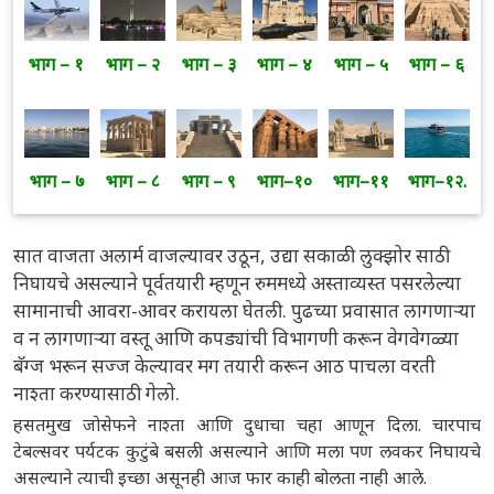
भाग – १
भाग – २
भाग – ३
भाग – ४
भाग – ५
भाग – ६
भाग – ७
भाग – ८
भाग – ९
भाग–१०
भाग–११
भाग–१२.
सात वाजता अलार्म वाजल्यावर उठून, उद्या सकाळी लुक्झोर साठी
निघायचे असल्याने पूर्वतयारी म्हणून रुममध्ये अस्ताव्यस्त पसरलेल्या
सामानाची आवरा-आवर करायला घेतली. पुढच्या प्रवासात लागणाऱ्या
व न लागणाऱ्या वस्तू आणि कपड्यांची विभागणी करून वेगवेगळ्या
बॅग्ज भरून सज्ज केल्यावर मग तयारी करून आठ पाचला वरती
नाश्ता करण्यासाठी गेलो.
हसतमुख जोसेफने नाश्ता आणि दुधाचा चहा आणून दिला. चारपाच
टेबल्सवर पर्यटक कुटुंबे बसली असल्याने आणि मला पण लवकर निघायचे
असल्याने त्याची इच्छा असूनही आज फार काही बोलता नाही आले.