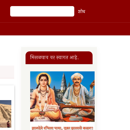
शोध
शोध
मिसळपाव वर स्वागत आहे.