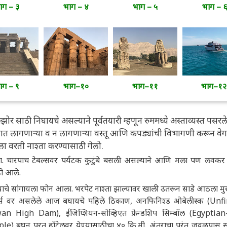
ाग – ३
भाग – ४
भाग – ५
भाग – 
ाग – ९
भाग–१०
भाग–११
भाग–१२
ोर साठी निघायचे असल्याने पूर्वतयारी म्हणून रुममध्ये अस्ताव्यस्त पसरले
ात लागणाऱ्या व न लागणाऱ्या वस्तू आणि कपड्यांची विभागणी करून वेग
 वरती नाश्ता करण्यासाठी गेलो.
. चारपाच टेबल्सवर पर्यटक कुटुंबे बसली असल्याने आणि मला पण लवकर 
ही आले.
ाचे सांगायला फोन आला. भरपेट नाश्ता झाल्यावर खाली उतरून साडे आठला मुस
्स वर असलेले आज बघायचे पहिले ठिकाण, अनफिनिश्ड ओबेलीस्क (Unf
n High Dam), ईजिप्शियन-सोव्हिएत फ्रेन्डशिप सिम्बॉल (Egyptian
e) बघून परत हॉटेलवर येण्यासाठीचा ४० कि.मी. अंतराचा परंतु जवळपास