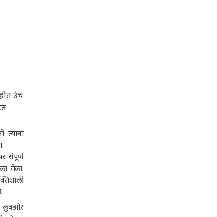
 होत उंच
ेत
ी त्यांना
त.
र संपूर्ण
ला गेला.
क्तिशाली
.
 लुक्झोर