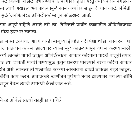
ओबिलीस्कच्या जोडीला उभारण्याचा तिचा मानस होता. परंतु ज्या एकसंध दगडात 
्याचे अखंडत्व भंग पावल्यामुळे काम अर्ध्यावर सोडून देण्यात आले. निर्मिती प
ूपामुळे ‘अनफिनिश्ड ओबिलीस्क’ म्हणून ओळखला जातो.
ाम अपूर्ण राहिले असले तरी त्या निमित्ताने प्राचीन काळातील ओबिलीस्कच्या 
 मोठा हातभार लागला.
ास्त लांबीचा, आणि चारही बाजूंच्या ईच्छित रुंदी पेक्षा थोडा जास्त रुंद आ
र कातळात कोरून झाल्यावर त्याला मूळ कातळापासून वेगळा करण्यासाठी 
ंमध्ये लाकडी पाचरी ठोकून ओबिलीस्कचा आकार कोरताना चारही बाजूंनी तयार 
ळात त्या लाकडी पाचरी पाण्यामुळे फुगून प्रसरण पावल्याने वरचा कोरीव आका
त असे. त्यानंतर तो भलामोठा कच्च्या आकाराचा दगडी ठोकळा बाहेर काढून,
ावर कोरीव काम करत. अशाप्रकारे खाणीतच पूर्णपणे तयार झाल्यावर मग त्या ओब
 वाहून नेऊन त्याची उभारणी केली जात असे.
श्ड ओबेलीस्कची काही छायाचित्रे
.