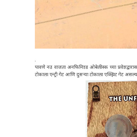
.
पावणे नउ वाजता अनफिनिश्ड ओबेलीस्क च्या प्रवेशद्वा
टोकाला एन्ट्री गेट आणि दुसऱ्या टोकाला एक्झिट गेट असल्य