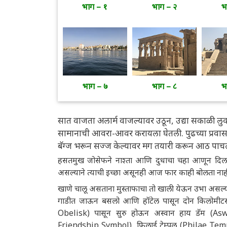
भाग – १
भाग – २
भ
भाग – ७
भाग – ८
भ
सात वाजता अलार्म वाजल्यावर उठून, उद्या सकाळी लुक्झ
सामानाची आवरा-आवर करायला घेतली. पुढच्या प्रवास
बॅग्ज भरून सज्ज केल्यावर मग तयारी करून आठ पाचला
हसतमुख जोसेफने नाश्ता आणि दुधाचा चहा आणून दिला
असल्याने त्याची इच्छा असूनही आज फार काही बोलता ना
खाणे चालू असताना मुस्ताफाचा तो खाली येऊन उभा असल्य
गाडीत जाऊन बसलो आणि हॉटेल पासून दोन किलोमीटर
Obelisk) पासून सुरु होऊन अस्वान हाय डॅम (Aswa
Friendship Symbol), फिलाई टेम्पल (Philae Templ