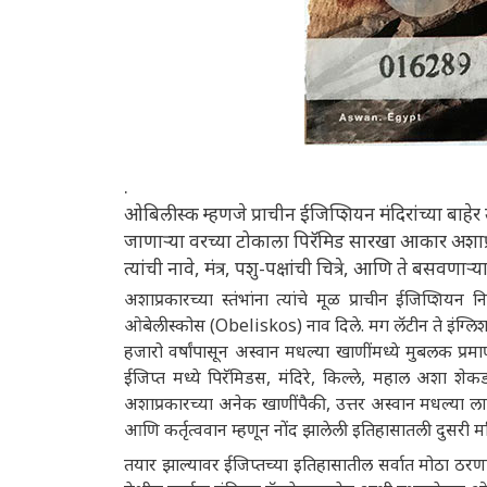
.
ओबिलीस्क म्हणजे प्राचीन ईजिप्शियन मंदिरांच्या बाह
जाणाऱ्या वरच्या टोकाला पिरॅमिड सारखा आकार अशाप्रकार
त्यांची नावे, मंत्र, पशु-पक्षांची चित्रे, आणि ते बसवणाऱ्
अशाप्रकारच्या स्तंभांना त्यांचे मूळ प्राचीन ईजिप्शियन न
ओबेलीस्कोस (Obeliskos) नाव दिले. मग लॅटीन ते इंग्
हजारो वर्षांपासून अस्वान मधल्या खाणींमध्ये मुबलक प्रमा
ईजिप्त मध्ये पिरॅमिडस, मंदिरे, किल्ले, महाल अशा शेकडो
अशाप्रकारच्या अनेक खाणींपैकी, उत्तर अस्वान मधल्या लाल
आणि कर्तृत्ववान म्हणून नोंद झालेली इतिहासातली दुसरी म
तयार झाल्यावर ईजिप्तच्या इतिहासातील सर्वात मोठा ठ