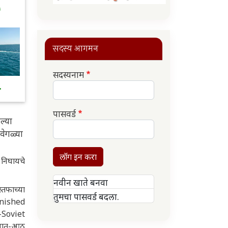
६
सदस्य आगमन
सदस्यनाम
.
पासवर्ड
ल्या
वेगळ्या
लॉग इन करा
निघायचे
नवीन खाते बनवा
्तफाच्या
तुमचा पासवर्ड बदला.
inished
-Soviet
 सात-आठ