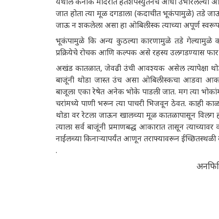
येथील कर्नाक मंदिरात हॅतशेपस्युतनेच आधी उभारलेल्या 
जात होता त्या मूळ दगडाला (कदाचीत भूकंपामुळे) तडे जाऊन त
जाऊ न शकलेला असा हा ओबिलीस्क त्याच्या अपूर्ण स्वर
भूकंपामुळे कि अन्य कुठल्या कारणामुळे तडे गेल्यामुळे क
प्रक्रियेचे रोचक आणि कल्पक असे रहस्य उलगडण्यास फार
अखंड कातळात, जेवढी उंची आवश्यक असेल त्यापेक्षा थोडा ज
बाजूंनी थोडा जास्त उंच असा ओबिलीस्कचा आडवा आका
बाजूला एका रेषेत अनेक भोके पाडली जात. मग त्या भोका
चरांमध्ये पाणी भरून त्या पाचरी भिजवून ठेवत. काही का
थोडा वर रेटला जाऊन खालच्या मूळ कातळापासून विलग हो
त्याला सर्व बाजूंनी प्रमाणबद्ध आकारात तासून त्याच्य
नाईलच्या किनाऱ्यापर्यंत आणून तराफ्यावरून ईच्छितस्थळी
.
अनफिनि