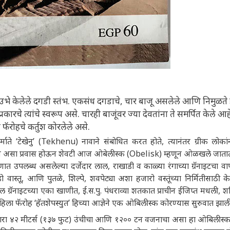
ेर उभे केलेले दगडी स्तंभ. एकसंध दगडाचे, चार बाजू असलेले आणि निमुळते
चे त्यांचे स्वरूप असे. चारही बाजूंवर ज्या देवतांना ते समर्पित केले आह
या फॅरोहचे कर्तुश कोरलेले असे.
िर्माते ‘टेखेनु’ (Tekhenu) नावाने संबोधित करत होते, त्यानंतर ग्रीक लोकांन
लिश असा प्रवास होऊन शेवटी आज ओबेलीस्क (Obelisk) म्हणून ओळखले जाता
णात उपलब्ध असलेल्या दर्जेदार लाल, राखाडी व काळ्या रंगाच्या ग्रॅनाइटचा वाप
 वास्तू, आणि पुतळे, शिल्पे, शवपेट्या अशा हजारो वस्तूंच्या निर्मितीसाठी के
 ग्रॅनाइटच्या एका खाणीत, ई.स.पु. पंधराव्या शतकात प्राचीन ईजिप्त मधली, श
हिला फॅरोह ‘हॅतशेपस्युत’ हिच्या आज्ञेने एक ओबिलीस्क कोरण्यास सुरुवात झाली
रणारा ४२ मीटर्स (१३७ फुट) उंचीचा आणि १२०० टन वजनाचा असा हा ओबिलीस्क