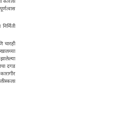
तो कोरला
ूर्णत्वास
निर्मिती
णि चारही
खालच्या
झालेल्या
राचा दगड
 कारागीर
िलीस्कला