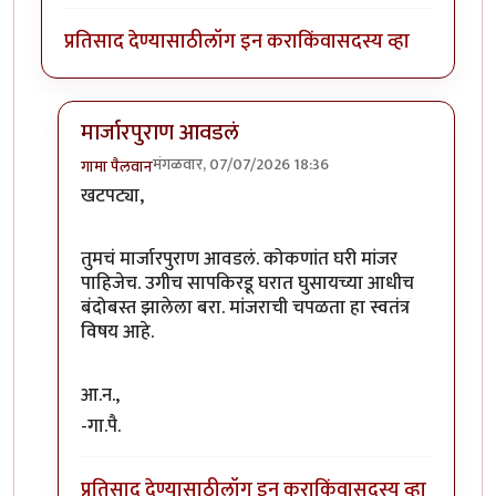
प्रतिसाद देण्यासाठी
लॉग इन करा
किंवा
सदस्य व्हा
मार्जारपुराण आवडलं
मंगळवार, 07/07/2026 18:36
गामा पैलवान
In reply to
गावी कोकणात मांजर हा प्राणि…
by
खटपट्या
खटपट्या,
तुमचं मार्जारपुराण आवडलं. कोकणांत घरी मांजर
पाहिजेच. उगीच सापकिरडू घरात घुसायच्या आधीच
बंदोबस्त झालेला बरा. मांजराची चपळता हा स्वतंत्र
विषय आहे.
आ.न.,
-गा.पै.
प्रतिसाद देण्यासाठी
लॉग इन करा
किंवा
सदस्य व्हा