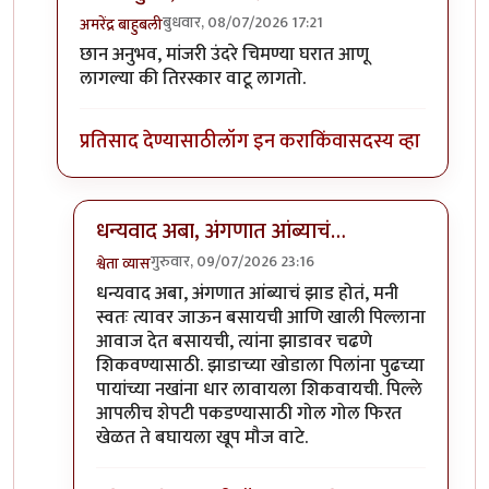
बुधवार, 08/07/2026 17:21
अमरेंद्र बाहुबली
In reply to
मी खूप लहान असताना बाबांनी…
by
श्वेता व्यास
छान अनुभव, मांजरी उंदरे चिमण्या घरात आणू
लागल्या की तिरस्कार वाटू लागतो.
प्रतिसाद देण्यासाठी
लॉग इन करा
किंवा
सदस्य व्हा
धन्यवाद अबा, अंगणात आंब्याचं…
गुरुवार, 09/07/2026 23:16
श्वेता व्यास
In reply to
छान अनुभव, मांजरी उंदरे…
by
अमरेंद्र बाहुबली
धन्यवाद अबा, अंगणात आंब्याचं झाड होतं, मनी
स्वतः त्यावर जाऊन बसायची आणि खाली पिल्लाना
आवाज देत बसायची, त्यांना झाडावर चढणे
शिकवण्यासाठी. झाडाच्या खोडाला पिलांना पुढच्या
पायांच्या नखांना धार लावायला शिकवायची. पिल्ले
आपलीच शेपटी पकडण्यासाठी गोल गोल फिरत
खेळत ते बघायला खूप मौज वाटे.