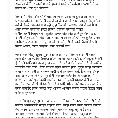
अवलंबून होती. सकाळी आमचे दूधवाले आले की त्यांच्या मापट्याने तिच्या
बशीत पण थोडं दूध ओतायचे.
तिच्या पिलांपैकी दोन थोडी मोठी झाल्यावर आम्ही सोडून आलो, दोन
घरातच थांबली. त्यातीलही एक बोका होता तो नंतर घर सोडून निघून गेला.
मनीची पिल्ले आल्यानंतर आम्ही पुन्हा पिलांशी खेळण्यात दंग होऊन गेलो.
अशी मनीला बऱ्याचदा पिल्ले झाली. त्यातली बरीचशी घरात
राहीली काही निघून गेली, बहुतेक करून बोके होते ते निघून गेले. काही
आम्ही सोडून आलो. पिल्ले जास्त मोठी झाल्यावर सोडली तर कुठेही अगदी
गाडीवर जाऊन त्यांना सोडून आलो असलो तरी ती काही दिवसांनी घरी
परतत असत, त्याचं आम्हाला फार आश्चर्य वाटे.
एकदा एक पिल्लू खूपच सुंदर झालं होतं मनीला तिचं नाव आम्ही ऐश्वर्या
ठेवलं होतं. आतपर्यंत जितक्या मांजरी झाल्या त्यात खरोखर ती खूपच देखणी
होती. ती आजिबात घराबाहेरच पडत नसे, बरीच मोठी झाली तरी ती कधीच
घराबाहेर गेली नाही. तिचा स्वभाव खूपच भेदरट होता. कुठून काही पडल्याचा
आवाज आला तरी ती घाबरून मांडीवर येऊन बसत असे. हिचं कसं होणार
अशी आम्हालाच चिंता लागून होती. एकदाच पहिल्यांदा ती घराबाहेर गेली
आणि नंतर घरी पुन्हा कधी आलीच नाही. ती इतकी घाबरट होती की तिला
कदाचित रस्ताही ओलांडता येत नसेल आणि मांजर घरी परततेच तेव्हा तिचं
काही बरंवाईट झालं असेल असा आमचा आम्हीच समज करून घेतला आणि
वाईट वाटून घेतलं.
तर मनीपासून सुरु झालेला हा प्रवास, मनी म्हातारी होऊन गेली तरी तिची
वंशवेल आमच्याकडे चालूच राहीली होती. काही पिल्ले कधी घरातच दगावत
तेव्हा त्यांना टेकडीवर जाऊन आम्ही पुरून येत असू. खूप वाईट वाटे.
अनेकदा मन्यांची नवजात पिल्ले बोक्यांनी येऊन पळवली. खूप आश्चर्य
वाटायचं. मग ते समजल्यावर तीही खबरदारी घेऊ लागलो. पण नंतर नंतर