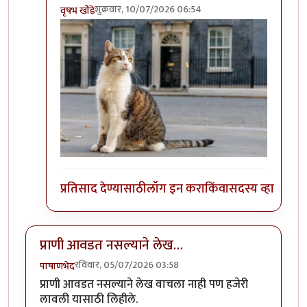
शुक्रवार, 10/07/2026 06:54
वृषभ खोंडे
In reply to
फोटो चढवण्यात अपयश आलेले आहे…
by
साहि
प्रतिसाद देण्यासाठी
लॉग इन करा
किंवा
सदस्य व्हा
प्राणी आवडत नसल्याने लेख…
रविवार, 05/07/2026 03:58
पाषाणभेद
प्राणी आवडत नसल्याने लेख वाचला नाही पण हजेरी
लावली यासाठी लिहीले.