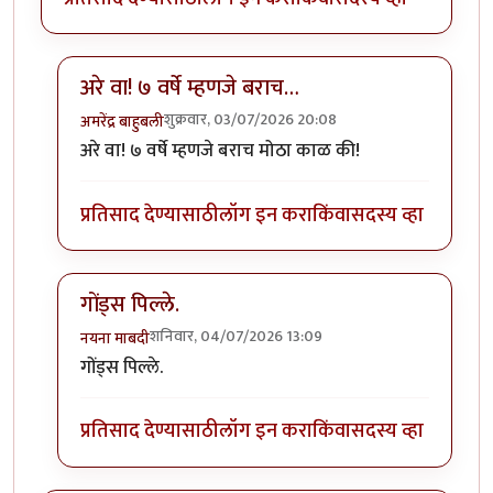
अरे वा! ७ वर्षे म्हणजे बराच…
शुक्रवार, 03/07/2026 20:08
अमरेंद्र बाहुबली
In reply to
आमचे युवराज आणि प्रिन्स
by
चंद्रसूर्यकुमार
अरे वा! ७ वर्षे म्हणजे बराच मोठा काळ की!
प्रतिसाद देण्यासाठी
लॉग इन करा
किंवा
सदस्य व्हा
गोंड्स पिल्ले.
शनिवार, 04/07/2026 13:09
नयना माबदी
In reply to
आमचे युवराज आणि प्रिन्स
by
चंद्रसूर्यकुमार
गोंड्स पिल्ले.
प्रतिसाद देण्यासाठी
लॉग इन करा
किंवा
सदस्य व्हा