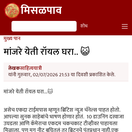
Skip to main content
मिसळपाव
शोध
शोध
मुख्य पान
मांजरे येती रॉयल घरा.. 😺
लेखक
साहित्ययात्री
यांनी गुरुवार, 02/07/2026 21:53 या दिवशी प्रकाशित केले.
मांजरे येती रॉयल घरा...🐱
असेच एकदा टाईमपास म्हणून ब्रिटिश न्यूज चॅनेल्स पाहत होतो.
आपल्या सुनक साहेबांचे भाषण होणार होतं. 10 डाउनिंग दरवाजा
उघडला आणि कॅमेराचा एकदम चकचकाट टीव्हीवर पाहायला
मिळाला. पण मग नीट बघितलं तर ब्रिटनचे पंतप्रधान नाही,एक