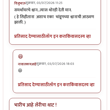
शुक्रवार, 03/07/2026 11:25
विजुभाऊ
समर्थाघरचे श्वान...त्यास थोरही देती मान.
( हे लिहीताना अशाच एका भांडूपच्या श्वानाची आठवण
झाली. )
प्रतिसाद देण्यासाठी
लॉग इन करा
किंवा
सदस्य व्हा
😆
शुक्रवार, 03/07/2026 18:03
नावातकायआहे
In reply to
समर्थाघरचे श्वान...त्यास…
by
विजुभाऊ
😆
प्रतिसाद देण्यासाठी
लॉग इन करा
किंवा
सदस्य व्हा
भारीच आहे लॅरीचा थाट !