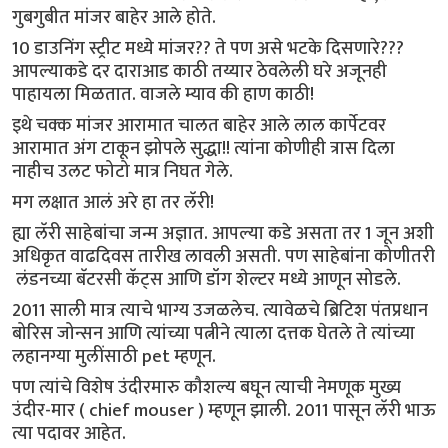
गुबगुबीत मांजर बाहेर आले होते.
10 डाउनिंग स्ट्रीट मध्ये मांजर?? ते पण असे भटके दिसणारे???
आपल्याकडे दर दाराआड काठी तय्यार ठेवलेली घरे अजूनही
पाहायला मिळतात. वाजले म्याव की हाण काठी!
इथे चक्क मांजर आरामात चालत बाहेर आले लाल कार्पेटवर
आरामात अंग टाकून झोपले सुद्धा!! त्यांना कोणीही त्रास दिला
नाहीच उलट फोटो मात्र निघत गेले.
मग लक्षात आलं अरे हा तर लॅरी!
ह्या लॅरी साहेबांचा जन्म अज्ञात. आपल्या कडे असता तर 1 जून अशी
अधिकृत वाढदिवस तारीख लावली असती. पण साहेबांना कोणीतरी
लंडनच्या बॅटरसी कॅट्स आणि डॉग शेल्टर मध्ये आणून सोडले.
2011 साली मात्र त्याचे भाग्य उजळलेच. त्यावेळचे ब्रिटिश पंतप्रधान
बोरिस जोन्सन आणि त्यांच्या पत्नीने त्याला दत्तक घेतले ते त्यांच्या
लहानग्या मुलींसाठी pet म्हणून.
पण त्यांचे विशेष उंदीरमारु कौशल्य बघून त्याची नेमणूक मुख्य
उंदीर-मार ( chief mouser ) म्हणून झाली. 2011 पासून लॅरी भाऊ
त्या पदावर आहेत.