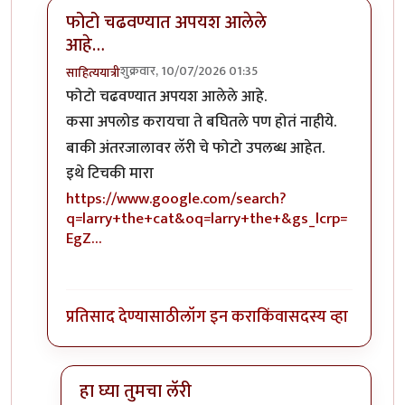
फोटो चढवण्यात अपयश आलेले
आहे…
शुक्रवार, 10/07/2026 01:35
साहित्ययात्री
In reply to
फोटो कुठेय?
by
अमरेंद्र बाहुबली
फोटो चढवण्यात अपयश आलेले आहे.
कसा अपलोड करायचा ते बघितले पण होतं नाहीये.
बाकी अंतरजालावर लॅरी चे फोटो उपलब्ध आहेत.
इथे टिचकी मारा
https://www.google.com/search?
q=larry+the+cat&oq=larry+the+&gs_lcrp=
EgZ…
प्रतिसाद देण्यासाठी
लॉग इन करा
किंवा
सदस्य व्हा
हा घ्या तुमचा लॅरी