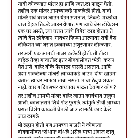
गावी कोकणात मांजर हा प्राणि स्वत:ला पाळून घेतो.
तशीच एक मांजर आमच्याकडे पाळलेली होती. गावी
मांजरे सर्व घरात जाउन येउन असतात, जिकडे मच्छीचा
वास येइल तिकडे जाउन येणार. पण त्यांचे बेस लोकेशन
एक घर असते, ज्या घरात त्यांचे विषेश लाड होतात ते
त्यांचे बेस लोकेशन. गावभर फिरून आल्यावर रात्री बेस
लोकेशन च्या घरात हक्काच्या अंथुरणावर लोळणार.
तर अशी एक आमची मांजर ठरलेली होती. ती तीला
वाट्टेल तेव्हा गावातील इतर बोक्यांसोबत "मैत्री" करुन
येत असे. बाहेर बोके पैश्याला पासरी असतात. आणि
अशा पाळलेल्या मांजरी त्यांच्याकडे जाउन "शेण खाउन"
येतात. त्यावर आपला ताबा नसतो. ताबा ठेवुच शकत
नाही. कारण दिवसभर यांच्यावर पाळत ठेवणार कोण?
तर अशीच आमची मांजर बाहेर जाउन कार्यभाग उरकुन
आली. कालांतराने तिचे पोट फुगले. त्यांमुळे तीची आम्च्या
घरात विशेष काळजी घेतली जाउ लागली. लाड केले
जाउ लागले
मी लहान होतो पण आमच्या मांजरी ने कोणत्या
बोक्यासोबत "संधान" बांधले असेल याचा अंदाज लावु