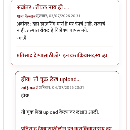
अवांतर : रॉयल नाय हो ....
शुक्रवार, 03/07/2026 20:31
गामा पैलवान
अवांतर : दहा डाऊनिंग मार्ग हे घर पंप्रचं आहे. राजाचं
नाही. तस्मात रॉयल हे विशेषण वापरू नये.
-गा.पै.
प्रतिसाद देण्यासाठी
लॉग इन करा
किंवा
सदस्य व्हा
होय! ती चूक लेख upload…
शनिवार, 04/07/2026 20:21
साहित्ययात्री
In reply to
अवांतर : रॉयल नाय हो ....
by
गामा पैलवान
होय!
ती चूक लेख upload केल्यावर लक्षात आली.
प्रतिसाद देण्यासाठी
लॉग इन करा
किंवा
सदस्य व्हा