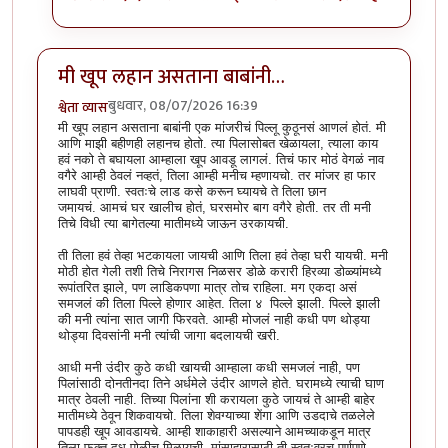
मी खूप लहान असताना बाबांनी…
बुधवार, 08/07/2026 16:39
श्वेता व्यास
मी खूप लहान असताना बाबांनी एक मांजरीचं पिल्लू कुठूनसं आणलं होतं. मी
आणि माझी बहीणही लहानच होतो. त्या पिलासोबत खेळायला, त्याला काय
हवं नको ते बघायला आम्हाला खूप आवडू लागलं. तिचं फार मोठं वेगळं नाव
वगैरे आम्ही ठेवलं नव्हतं, तिला आम्ही मनीच म्हणायचो. तर मांजर हा फार
लाघवी प्राणी. स्वतःचे लाड कसे करून घ्यायचे ते तिला छान
जमायचं.
आमचं घर
खालीच
होतं,
घरसमोर
बाग वगैरे होती. तर ती मनी
तिचे विधी त्या बागेतल्या मातीमध्ये जाऊन उरकायची.
ती तिला हवं तेव्हा भटकायला जायची आणि तिला हवं तेव्हा घरी यायची. मनी
मोठी होत गेली तशी तिचे निरागस निळसर डोळे करारी हिरव्या डोळ्यांमध्ये
रूपांतरित झाले, पण लाडिकपणा मात्र तोच राहिला. मग एकदा असं
समजलं की तिला पिल्ले होणार आहेत. तिला ४ पिल्ले झाली. पिल्ले झाली
की मनी त्यांना सात जागी फिरवते. आम्ही मोजलं नाही कधी पण थोड्या
थोड्या दिवसांनी मनी त्यांची जागा बदलायची खरी.
आधी मनी उंदीर कुठे कधी खायची आम्हाला कधी समजलं नाही, पण
पिलांसाठी दोनतीनदा तिने अर्धमेले उंदीर आणले होते. घरामध्ये त्याची घाण
मात्र ठेवली नाही. तिच्या पिलांना शी करायला कुठे जायचं ते आम्ही बाहेर
मातीमध्ये ठेवून शिकवायचो. तिला शेवग्याच्या शेंगा आणि उडदाचे तळलेले
पापडही खूप आवडायचे. आम्ही शाकाहारी असल्याने आमच्याकडून मात्र
तिला फक्त दूध-पोळीच मिळायची. मांसाहारासाठी ती स्वतःवरच पूर्णपणे