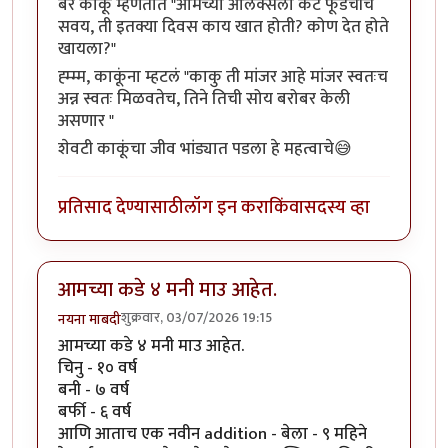
बर काकू म्हणतात "आमच्या आलेक्सला कॅट फूडचीच
सवय, ती इतक्या दिवस काय खात होती? कोण देत होते
खायला?"
ह्म्म्म, काकूंना म्हटलं "काकु ती मांजर आहे मांजर स्वतःच
अन्न स्वतः मिळवतेच, तिने तिची सोय बरोबर केली
असणार "
शेवटी काकूंचा जीव भांड्यात पडला हे महत्वाचे😅
प्रतिसाद देण्यासाठी
लॉग इन करा
किंवा
सदस्य व्हा
आमच्या कडे ४ मनी माउ आहेत.
शुक्रवार, 03/07/2026 19:15
नयना माबदी
आमच्या कडे ४ मनी माउ आहेत.
चिनु - १० वर्ष
बनी - ७ वर्ष
बर्फी - ६ वर्ष
आणि आताच एक नवीन addition - बेला - ९ महिने