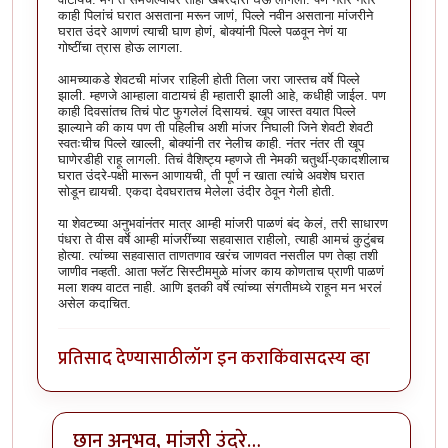
काही पिलांचं घरात असताना मरून जाणं, पिल्ले नवीन असताना मांजरीने
घरात उंदरे आणणं त्याची घाण होणं, बोक्यांनी पिल्ले पळवून नेणं या
गोष्टींचा त्रास होऊ लागला.
आमच्याकडे शेवटची मांजर राहिली होती तिला जरा जास्तच वर्षे पिल्ले
झाली. म्हणजे आम्हाला वाटायचं ही म्हातारी झाली आहे, कधीही जाईल. पण
काही दिवसांतच तिचं पोट फुगलेलं दिसायचं. खूप जास्त वयात पिल्ले
झाल्याने की काय पण ती पहिलीच अशी मांजर निघाली जिने शेवटी शेवटी
स्वतःचीच पिल्ले खाल्ली, बोक्यांनी तर नेलीच काही. नंतर नंतर ती खूप
घाणेरडीही राहू लागली. तिचं वैशिष्ट्य म्हणजे ती नेमकी चतुर्थी-एकादशीलाच
घरात उंदरे-पक्षी मारून आणायची, ती पूर्ण न खाता त्यांचे अवशेष घरात
सोडून द्यायची. एकदा देवघरातच मेलेला उंदीर ठेवून गेली होती.
या शेवटच्या अनुभवांनंतर मात्र आम्ही मांजरी पाळणं बंद केलं, तरी साधारण
पंधरा ते वीस वर्षे आम्ही मांजरींच्या सहवासात राहीलो, त्याही आमचं कुटुंबच
होत्या. त्यांच्या सहवासात ताणतणाव खरंच जाणवत नसतील पण तेव्हा तशी
जाणीव नव्हती. आता फ्लॅट सिस्टीममुळे मांजर काय कोणताच प्राणी पाळणं
मला शक्य वाटत नाही. आणि इतकी वर्षे त्यांच्या संगतीमध्ये राहून मन भरलं
असेल कदाचित.
प्रतिसाद देण्यासाठी
लॉग इन करा
किंवा
सदस्य व्हा
छान अनुभव, मांजरी उंदरे…