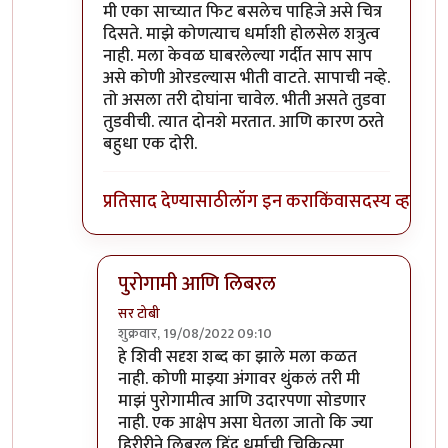
मी एका साच्यात फिट बसलेच पाहिजे असे चित्र
दिसते. माझे कोणत्याच धर्माशी होलसेल शत्रुत्व
नाही. मला केवळ घाबरलेल्या गर्दीत साप साप
असे कोणी ओरडल्यास भीती वाटते. सापाची नव्हे.
तो असला तरी दोघांना चावेल. भीती असते तुडवा
तुडवीची. त्यात दोनशे मरतात. आणि कारण ठरते
बहुधा एक दोरी.
प्रतिसाद देण्यासाठी
लॉग इन करा
किंवा
सदस्य व्हा
पुरोगामी आणि लिबरल
सर टोबी
शुक्रवार, 19/08/2022 09:10
In reply to
विरोधात वैयक्तिक पण नाही
by
गवि
हे शिवी सदृश शब्द का झाले मला कळत
नाही. कोणी माझ्या अंगावर थुंकलं तरी मी
माझं पुरोगामीत्व आणि उदारपणा सोडणार
नाही. एक आक्षेप असा घेतला जातो कि ज्या
हिरीरीने लिबरल हिंदू धर्माची चिकित्सा