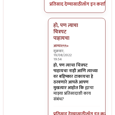
प्रतिसाद देण्यासाठी
लॉग इन करा
किंवा
स
हो, पण त्याचा
चित्रपट
पाहायचा
आग्या१९९०
शुक्रवार,
19/08/2022
19:54
In reply to
याचा या प्रतिसादाशी काय
हो, पण त्याचा चित्रपट
पाहायचा नाही आणि त्याच्या
वर बहिष्कार टाकायचा हे
ठरवणारे आपले आपण
मुखत्यार आहोत कि
ह्याचा
माझ्या प्रतिसादाशी काय
संबंध?
प्रतिसाद देण्यासाठी
लॉग इन करा
किंव