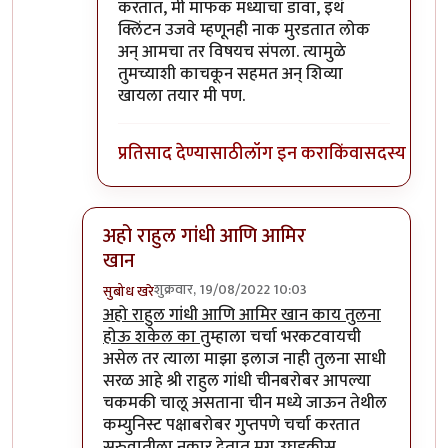
करतात, मी माफक मध्याचा डावा, इथं
क्लिंटन उजवे म्हणूनही नाक मुरडतात लोक
अन् आमचा तर विषयच संपला. त्यामुळे
तुमच्याशी काचकून सहमत अन् शिव्या
खायला तयार मी पण.
प्रतिसाद देण्यासाठी
लॉग इन करा
किंवा
सदस्य व्हा
अहो राहुल गांधी आणि आमिर
खान
शुक्रवार, 19/08/2022 10:03
सुबोध खरे
In reply to
आमचं सोडा डॉक्टर
by
जेम्स वांड
अहो राहुल गांधी आणि आमिर खान काय तुलना
होऊ शकेल का
तुम्हाला चर्चा भरकटवायची
असेल तर त्याला माझा इलाज नाही तुलना साधी
सरळ आहे श्री राहुल गांधी चीनबरोबर आपल्या
चकमकी चालू असताना चीन मध्ये जाऊन तेथील
कम्युनिस्ट पक्षाबरोबर गुप्तपणे चर्चा करतात
सुरुवातीला नकार देतात मग उघडकीस