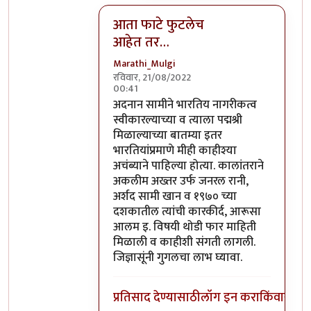
आता फाटे फुटलेच
आहेत तर…
Marathi_Mulgi
रविवार, 21/08/2022
00:41
In reply to
कर तर येथील कलाकारही भरतात.
अदनान सामीने भारतिय नागरीकत्व
स्वीकारल्याच्या व त्याला पद्मश्री
मिळाल्याच्या बातम्या इतर
भारतियांप्रमाणे मीही काहीश्या
अचंब्याने पाहिल्या होत्या. कालांतराने
अकलीम अख्तर उर्फ जनरल रानी,
अर्शद सामी खान व १९७० च्या
दशकातील त्यांची कारकीर्द, आरूसा
आलम इ. विषयी थोडी फार माहिती
मिळाली व काहीशी संगती लागली.
जिज्ञासूंनी गुगलचा लाभ घ्यावा.
प्रतिसाद देण्यासाठी
लॉग इन करा
किंवा
सदस्य