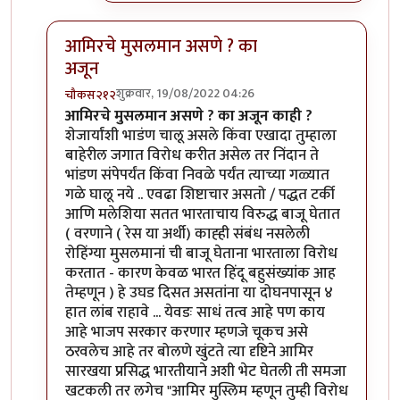
आमिरचे मुसलमान असणे ? का
अजून
शुक्रवार, 19/08/2022 04:26
चौकस२१२
In reply to
एक प्रश्न पडला आहे
by
जेम्स वांड
आमिरचे मुसलमान असणे ? का अजून काही ?
शेजार्यांशी भाडंण चालू असले किंवा एखादा तुम्हाला
बाहेरील जगात विरोध करीत असेल तर निंदान ते
भांडण संपेपर्यंत किंवा निवळे पर्यंत त्याच्या गळ्यात
गळे घालू नये .. एवढा शिष्टाचार असतो / पद्धत टर्की
आणि मलेशिया सतत भारताचाय विरुद्ध बाजू घेतात
( वरणाने ( रेस या अर्थी) काह्ही संबंध नसलेली
रोहिंग्या मुसलमानां ची बाजू घेताना भारताला विरोध
करतात - कारण केवळ भारत हिंदू बहुसंख्यांक आह
तेम्हणून ) हे उघड दिसत असतांना या दोघनपासून ४
हात लांब राहावे ... येवडः साधं तत्व आहे पण काय
आहे भाजप सरकार करणार म्हणजे चूकच असे
ठरवलेच आहे तर बोलणे खुंटते त्या दृष्टिने आमिर
सारखया प्रसिद्ध भारतीयाने अशी भेट घेतली ती समजा
खटकली तर लगेच "आमिर मुस्लिम म्हणून तुम्ही विरोध