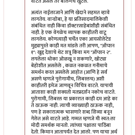
वाटत असेल तर बोलणंच खुंटलं.
अत्यंत नाईलाजाने आणि खेदाने सहमत व्हावे
लागतेय. वान्डोबा, हे या प्रतिसादमालिकेशी
संबंधित नाही किंवा डॉक्टरसाहेबांशीही संबंधित
नाही. हे एक वेगळेच व्यापक काहीतरी वाटू
लागलेय. कोणत्याही चर्चेत एका आयसोलेटेड
मुद्द्यापुरते काही मत मांडले तरी आपण, "ऑप्शन
१": खुद्द देशाचे थेट शत्रू किंवा मग "ऑप्शन २".
लपलेला धोका ओळखू न शकणारे, खोट्या
बेहोशीत असलेले , कळत नकळत गनीमाचे
समर्थन करत असलेले आहोत (आणि हे सर्व
असणे म्हणजे पुरोगामीच, लिबरलच) अशी
काहीतरी इमेज जाणवून विचित्र वाटते. यापायी
आताशा काही शक्यतो मतप्रदर्शन नकोच वाटते.
पुरोगामी, लिबरल या प्रकारात काही दम आहे का
ते ठाऊक नाही. त्याची व्याख्याही ठाऊक नाही,
पण हे सकारात्मक भासणारे शब्द शिव्या बनून
गेलेत असे वाटते आहे. गम्मत म्हणजे मी स्वत:ला
मोदी समर्थक मानतो. त्यांच्या पक्षाला पाठिंबा
देतो. किमान आतापर्यंत देत आलो. पण याचा अर्थ