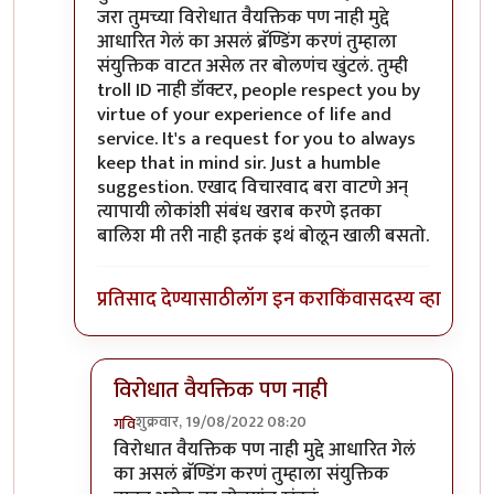
जरा तुमच्या विरोधात वैयक्तिक पण नाही मुद्दे
आधारित गेलं का असलं ब्रॅण्डिंग करणं तुम्हाला
संयुक्तिक वाटत असेल तर बोलणंच खुंटलं. तुम्ही
troll ID नाही डॉक्टर, people respect you by
virtue of your experience of life and
service. It's a request for you to always
keep that in mind sir. Just a humble
suggestion. एखाद विचारवाद बरा वाटणे अन्
त्यापायी लोकांशी संबंध खराब करणे इतका
बालिश मी तरी नाही इतकं इथं बोलून खाली बसतो.
प्रतिसाद देण्यासाठी
लॉग इन करा
किंवा
सदस्य व्हा
विरोधात वैयक्तिक पण नाही
शुक्रवार, 19/08/2022 08:20
गवि
In reply to
आमचं सोडा डॉक्टर
by
जेम्स वांड
विरोधात वैयक्तिक पण नाही मुद्दे आधारित गेलं
का असलं ब्रॅण्डिंग करणं तुम्हाला संयुक्तिक