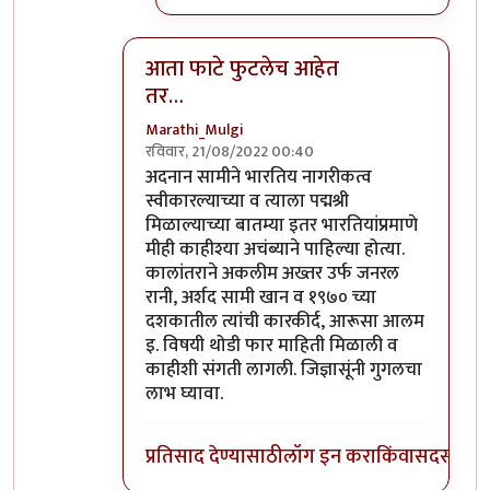
आता फाटे फुटलेच आहेत
तर…
Marathi_Mulgi
रविवार, 21/08/2022 00:40
In reply to
दुर्दैवाने याच जपु लोकाना
by
आग्या१९९
अदनान सामीने भारतिय नागरीकत्व
स्वीकारल्याच्या व त्याला पद्मश्री
मिळाल्याच्या बातम्या इतर भारतियांप्रमाणे
मीही काहीश्या अचंब्याने पाहिल्या होत्या.
कालांतराने अकलीम अख्तर उर्फ जनरल
रानी, अर्शद सामी खान व १९७० च्या
दशकातील त्यांची कारकीर्द, आरूसा आलम
इ. विषयी थोडी फार माहिती मिळाली व
काहीशी संगती लागली. जिज्ञासूंनी गुगलचा
लाभ घ्यावा.
प्रतिसाद देण्यासाठी
लॉग इन करा
किंवा
सदस्य व्हा