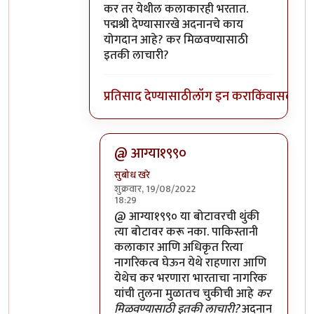
In reply to
पाकिस्तानी गायक अदनान सामीला
b
कर तर येथील कलाकारही भरतात.
पद्मश्री देण्यासारखे अदनानचे काय
योगदान आहे? कर मिळवण्यासाठी
इतकी लाचारी?
प्रतिसाद देण्यासाठी
लॉग इन करा
किंवा
सदस्य व्
@ आग्या१९९०
सुबोध खरे
शुक्रवार, 19/08/2022
18:29
In reply to
कर तर येथील कलाकारही भरतात.
@ आग्या१९९० या बोटावरची थुंकी
त्या बोटावर करू नका. पाकिस्तानी
कलाकार आणि अधिकृत रित्या
नागरिकत्व घेऊन येथे राहणारा आणि
येथेच कर भरणारा भारताचा नागरिक
यांची तुलना मुळातच चुकीची आहे
कर
मिळवण्यासाठी इतकी लाचारी?
अदनान