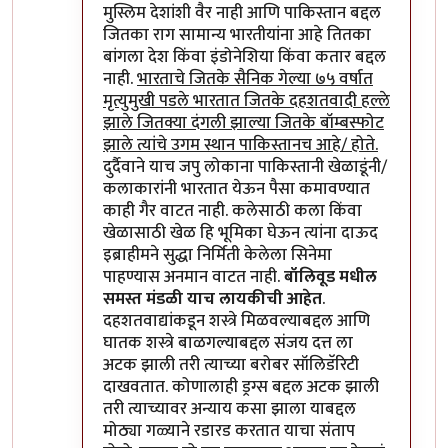
मुस्लिम देशांशी वैर नाही आणि पाकिस्तान बद्दल
जितका राग सामान्य भारतीयांना आहे तितका
बांगला देश किंवा इंडोनेशिया किंवा कतार बद्दल
नाही.
भारताचे जितके सैनिक गेल्या ७५ वर्षात
मृत्युमुखी पडले भारतात जितके दहशतवादी हल्ले
झाले जितक्या दंगली झाल्या जितके बॉम्बस्फोट
झाले त्यांचे उगम स्थान पाकिस्तानच आहे/ होते.
दुर्दैवाने याच जपु लोकाना पाकिस्तानी खेळाडूंनी/
कलाकारांनी भारतात येऊन पैसा कमावण्यात
काही गैर वाटत नाही. कलेसाठी कला किंवा
खेळासाठी खेळ हि भूमिका घेऊन त्यांना दाऊद
इब्राहीमने सुद्धा निर्मिती केलेला सिनेमा
पाहण्यास अनमान वाटत नाही.
बॉलिवूड मधील
समस्त मंडळी याच लायकीची आहेत
.
दहशतवाद्यांकडून शस्त्रे मिळवल्याबद्दल आणि
घातक शस्त्रे बाळगल्याबद्दल संजय दत्त ला
अटक झाली तरी त्याच्या बरोबर सॉलिडॅरिटी
दाखवतात. कोणालाही ड्रग्स बद्दल अटक झाली
तरी त्याच्यावर अन्याय कसा झाला याबद्दल
मोठ्या गळ्याने रडारड करतात याचा संताप