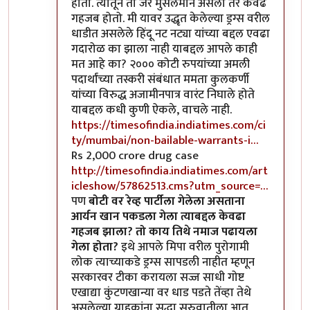
होतो. त्यातून तो जर मुसलमान असला तर केवढं
गहजब होतो. मी यावर उद्धृत केलेल्या ड्रग्स वरील
धाडीत असलेले हिंदू नट नट्या यांच्या बद्दल एवढा
गदारोळ का झाला नाही याबद्दल आपले काही
मत आहे का? २००० कोटी रुपयांच्या अमली
पदार्थांच्या तस्करी संबंधात ममता कुलकर्णी
यांच्या विरुद्ध अजामीनपात्र वारंट निघाले होते
याबद्दल कधी कुणी ऐकले, वाचले नाही.
https://timesofindia.indiatimes.com/ci
ty/mumbai/non-bailable-warrants-i…
Rs 2,000 crore drug case
http://timesofindia.indiatimes.com/art
icleshow/57862513.cms?utm_source=…
पण
बोटी वर रेव्ह पार्टीला गेलेला असताना
आर्यन खान पकडला गेला त्याबद्दल केवढा
गहजब झाला? तो काय तिथे नमाज पढायला
गेला होता?
इथे आपले मिपा वरील पुरोगामी
लोक त्याच्याकडे ड्रग्स सापडली नाहीत म्हणून
सरकारवर टीका करायला सज्ज साधी गोष्ट
एखाद्या कुंटणखान्या वर धाड पडते तेंव्हा तेथे
असलेल्या ग्राहकांना सुद्धा सुरुवातीला आत