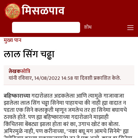
Skip to main content
मिसळपाव
शोध
शोध
मुख्य पान
लाल सिंग चढ्ढा
लेखक
सोत्रि
यांनी रविवार, 14/08/2022 14:58 या दिवशी प्रकाशित केले.
बहिष्काराच्या
गदारोळात अडकलेला आणि त्यामुळे गाजावाजा
झालेला लाल सिंग चढ्ढा सिनेमा पाहायचा की नाही ह्या वादात न
पडता एक सिने कलाकृती म्हणून जमलेच तर हा सिनेमा बघायचे
ठरवले होते. पण ह्या बहिष्काराच्या गदारोळाने माझाही
किंचितसा बेंबट्या झाला होता बरं का, उगाच खोटं का बोला.
अमिरमुळे नाही, पण करीनाच्या, "नका बघू मग आमचे सिनेमे" ह्या