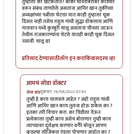
तुम्हाला का खटकतात? बाकी भारताबरोबर काश्मीर
वरून संबंध ताणलेले असताना आमिर खान तुर्कीच्या
अध्यक्षांच्या पत्नीला भेटला यात काही तुम्हाला चूक
दिसत नाही तसेच राहुल गांधी सुद्धा डोकलाम आणि
गालवान मध्ये कुरबुरी चालू असताना चीनला जाऊन
तेथील राजकारण्यांना भेटले यातही काही चूक दिसत
नसावी. चालू द्या
प्रतिसाद देण्यासाठी
लॉग इन करा
किंवा
सदस्य व्हा
आमचं सोडा डॉक्टर
शुक्रवार, 19/08/2022 07:45
जेम्स वांड
In reply to
इतके असूनही जर टर्की सोबत
by
सुबोध खरे
तुम्ही हे काय चालवलं आहेत ? अहो राहुल गांधी
आणि आमिर खान काय तुलना होऊ शकेल का ?
इतका तरी विचार करा. का चिडीला येऊन
प्रत्येकाला तुम्ही काय असेच बोलणार तुम्ही काय
त्याच्यावर दुर्लक्षच करणार वगैरे बोलून आपण
कुठल्या लॉजिकल एंडला पोचणार आहोत का ?