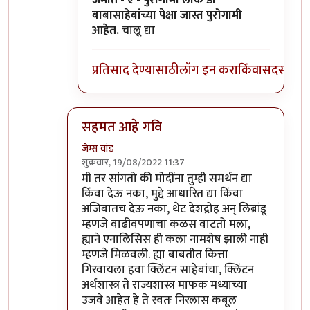
जमात - ए - पुरोगामी लोक डॉ
बाबासाहेबांच्या पेक्षा जास्त पुरोगामी
आहेत.
चालू द्या
प्रतिसाद देण्यासाठी
लॉग इन करा
किंवा
सदस्य व्हा
सहमत आहे गवि
जेम्स वांड
शुक्रवार, 19/08/2022 11:37
In reply to
विरोधात वैयक्तिक पण नाही
by
गवि
मी तर सांगतो की मोदींना तुम्ही समर्थन द्या
किंवा देऊ नका, मुद्दे आधारित द्या किंवा
अजिबातच देऊ नका, थेट देशद्रोह अन् लिब्रांडू
म्हणजे वाढीवपणाचा कळस वाटतो मला,
ह्याने एनालिसिस ही कला नामशेष झाली नाही
म्हणजे मिळवली. ह्या बाबतीत कित्ता
गिरवायला हवा क्लिंटन साहेबांचा, क्लिंटन
अर्थशास्त्र ते राज्यशास्त्र माफक मध्याच्या
उजवे आहेत हे ते स्वतः निरलास कबूल