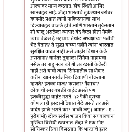
आल्यावर मान्य करतात. हीच स्थिती आमिर
खानबद्दल आहे. जेंव्हा भारताचे तुर्कस्थान बरोबर
काश्मीर प्रश्नात त्यांनी पाकिस्तानचा साथ
दिल्याबद्दल वाजले होते आणि भारताने तुर्कस्तान
शी चालू असलेला व्यापार बंद केला होता नेमके
त्याच वेळेस हे महाशय तेथील अध्यक्षांच्या पत्नीची
भेट घेतात? ते सुद्धा यांच्या पत्नीने त्यांना
भारतात
सुरक्षित वाटत नाही
असे जाहीर विधान केले
असताना? यानंतर तुम्हाला सिनेमा पाहायचा
नसेल तर पाहू नका कोणी जबरदस्ती केलेली
नाही असे यांची त्याच सिनेमातील साथीदार
करीना खान सार्वजनिक ठिकाणी बोलताना
म्हणते? इतका माज? कसला? पैशाचा?
लोकांची स्मरणशक्ती वाईट असते पण
इतकीसुद्धा वाईट नसते. ५२ पैकी दुसऱ्या
कोणत्याही इस्लामी देशात गेले असते तर असे
वादंग झाले असते का?. बाकी जपु ( जमात - ए -
पुरोगामी) लोक सर्रास भाजप किंवा संघवाल्याना
मुस्लिम विरोधी ठरवतात. तेंव्हा ते एक गोष्ट
सोयिस्कर रित्या विसरतात कि भारताचे इतर