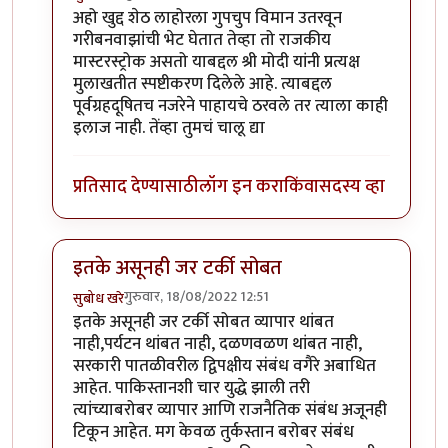
In reply to
अहो खुद्द शेठ लाहोरला गुपचुप
by
प्रचेतस
अहो खुद्द शेठ लाहोरला गुपचुप विमान उतरवून
गरीबनवाझांची भेट घेतात तेव्हा तो राजकीय
मास्टरस्ट्रोक असतो याबद्दल श्री मोदी यांनी प्रत्यक्ष
मुलाखतीत स्पष्टीकरण दिलेले आहे. त्याबद्दल
पूर्वग्रहदूषितच नजरेने पाहायचे ठरवले तर त्याला काही
इलाज नाही. तेंव्हा तुमचं चालू द्या
प्रतिसाद देण्यासाठी
लॉग इन करा
किंवा
सदस्य व्हा
इतके असूनही जर टर्की सोबत
गुरुवार, 18/08/2022 12:51
सुबोध खरे
In reply to
एक प्रश्न पडला आहे
by
जेम्स वांड
इतके असूनही जर टर्की सोबत व्यापार थांबत
नाही,पर्यटन थांबत नाही, दळणवळण थांबत नाही,
सरकारी पातळीवरील द्विपक्षीय संबंध वगैरे अबाधित
आहेत. पाकिस्तानशी चार युद्धे झाली तरी
त्यांच्याबरोबर व्यापार आणि राजनैतिक संबंध अजूनही
टिकून आहेत. मग केवळ तुर्कस्तान बरोबर संबंध