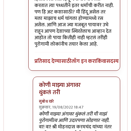
करतात त्या पध्धतीने इतर धर्माची करीत नाही.
पण हि अट कशासाठी? मी हिंदू असेल तर
मला माझाच धर्म चांगला होण्यामध्ये रस
असेल. आणि आज ज्या मजबूत पायावर उभे
राहून आपण देशाच्या स्थिरतेलाच आव्हान देत
आहोत तो पाया कितीही नाही म्हटलं तरीही
पुरोगामी लोकांनीच तयार केला आहे.
प्रतिसाद देण्यासाठी
लॉग इन करा
किंवा
सदस्य व्हा
कोणी माझ्या अंगावर
थुंकलं तरी
सुबोध खरे
शुक्रवार, 19/08/2022 18:47
In reply to
पुरोगामी आणि लिबरल
by
सर टोबी
कोणी माझ्या अंगावर थुंकलं तरी मी माझं
पुरोगामीत्व आणि उदारपणा सोडणार नाही.
वा! वा! श्री मोहनदास करमचंद यांच्या नंतर