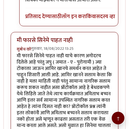
शिक्का माझ्यावर न मारल्यास आभारी असेन.
प्रतिसाद देण्यासाठी
लॉग इन करा
किंवा
सदस्य व्हा
मी फारसे सिनेमे पाहत नाही
गुरुवार, 18/08/2022 13:25
सुबोध खरे
मी फारसे सिनेमे पाहत नाही याचे कारण अगोदरच
दिलेले आहे परंतु जपु ( जमात - ए - पुरोगामी ) ज्या
टोकाला जाऊन आमिर खानचे समर्थन करत आहेत ते
पाहून शिसारी आली आहे. आमिर खानने सलाम केला कि
नाही हे मला माहिती नाही परंतु सामान्य नागरिक सलाम
करूच शकत नाहीत असा प्रॉटोकॉल आहे हे बेधडकपणे
येथे लिहिले जाते तेथे त्याच कार्यक्रमात अमिताभ बच्चन
आणि इत्तर सर्व सामान्य उपस्थित नागरिक सलाम करत
आहेत हे त्यांना दिसत नाही का? प्रोटोकॉल प्रश्न त्यांनी
इतर लोकांनी आणि अमिताभ बच्चनने सलाम करायला
↑
नको होता असे म्हणून काढला असतात तरी एक वेळ
मान्य करता आले असते. असो मुळात हा सिनेमा चालला