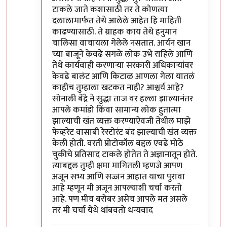
टाकले जाते कशासाठी तर ते कोणत्या
दलालामार्फत तेथे आलेले आहेत हि माहिती
काढण्यासाठी. ते ग्राहक काय तेथे हनुमान
चालिसा वाचायला गेलेले नसतात. आर्यन खान
च्या बाजूने केवढे सगळे लोक उभे राहिले आणि
तेथे कार्यवाही करणाऱ्या सरकारी अधिकाऱ्यांवर
केवढे बालंट आणि किटाळ आणला गेला यातलं
काहीच तुम्हाला खटकत नाही? आश्चर्य आहे?
सोनाली बेंद्रे ने सुद्धा ताज वर हल्ला झाल्यानंतर
आपले कमांडो किंवा सामान्य लोक हुतात्मा
झाल्याची खंत व्यक्त करण्याऐवजी तेथील माझे
फेव्हरेट वासाबी रेस्टोरंट बंद झाल्याची खंत व्यक्त
केली होती. वरती प्रोटोकॉल बद्दल एवढे मोठे
चुकीचे प्रतिसाद टाकले होतेत ते अज्ञानातून होते.
त्याबद्दल तुम्ही क्षमा मागितली म्हणजे आपण
अजून सभ्य आणि सज्जन आहात याचा पुरावा
आहे म्हणून मी अजून आपल्याशी चर्चा करतो
आहे. पण मीच बरोबर असेच आपले मत असले
तर मी चर्चा येथे थांबवतो धन्यवाद