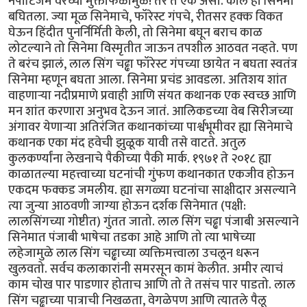
नेपोटिजम वरच्या मुक्ताफळामुळे! तर ते एक असो. काल हा सिनेमा
बघितला. ज्या मूळ सिनेमाचे, फॉरेस्ट गंपचे, रीतसर हक्क विकत
घेऊन हिंदीत पुनर्निर्मिती केली, तो सिनेमा बघून बराच काळ
लोटल्याने तो सिनेमा विस्मृतीत जाऊन तपशील आठवत नव्हते. पण
ते बरंच झालं, लाल सिंग चढ्ढा फॉरेस्ट गंपच्या छायेत न बघता स्वतंत्र
सिनेमा म्हणून बघता आला. सिनेमा प्रचंड आवडला. अतिशय शांत
वाहणाऱ्या नदीप्रमाणे प्रवाही आणि संयत कथानक एक स्वच्छ आणि
मन शांत करणारा अनुभव देऊन जातं. आलिकडच्या वेब सिरीजच्या
अंगावर येणाऱ्या अतिरंजित कथानकांच्या पार्श्वभूमीवर ह्या सिनेमाचे
कथानक एका मंद हवेची झुळूक यावी तसे वाटते. अतुल
कुलकर्ण्यांना लेखनाचे पैकीच्या पैकी मार्क. १९७१ ते २०१८ ह्या
काळातल्या महत्त्वाच्या घटनांची गुंफण कथानकात एकजीव होऊन
एकदम फक्कड जमलीय. ह्या सगळ्या घटनांचा साक्षीदार असल्याने
त्या जुन्या आठवणी जाग्या होऊन दर्शक सिनेमात (पक्षी:
लालसिंगच्या गोष्टीत) गुंतत जातो. लाल सिंग चढ्ढा पंजाबी असल्याने
सिनेमात पंजाबी भाषेचा तडका आहे आणि तो त्या भाषेच्या
लहेजामुळे लाल सिंग चढ्ढाच्या व्यक्तिमत्त्वाला उचलून धरून
खुलवतो. सर्वच कलाकारांनी समरसून कामं केलीत. अमीर त्याचं
काम चोख पार पाडणार होताच आणि तो ते तसंच पार पाडतो. लाल
सिंग चढ्ढाच्या पात्राची निखळता, वेगळेपण आणि त्यातले पैलू