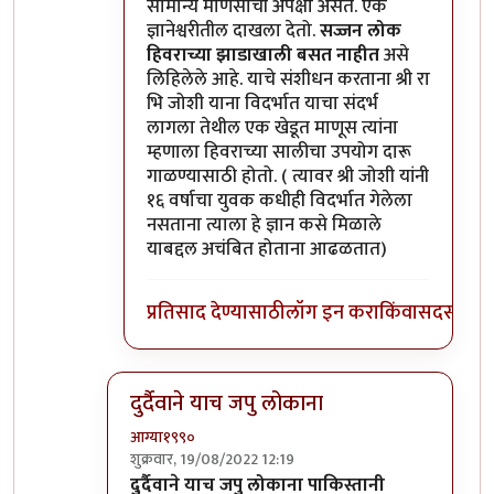
सामान्य माणसाची अपेक्षा असते. एक
ज्ञानेश्वरीतील दाखला देतो.
सज्जन लोक
हिवराच्या झाडाखाली बसत नाहीत
असे
लिहिलेले आहे. याचे संशीधन करताना श्री रा
भि जोशी याना विदर्भात याचा संदर्भ
लागला तेथील एक खेडूत माणूस त्यांना
म्हणाला हिवराच्या सालीचा उपयोग दारू
गाळण्यासाठी होतो. ( त्यावर श्री जोशी यांनी
१६ वर्षाचा युवक कधीही विदर्भात गेलेला
नसताना त्याला हे ज्ञान कसे मिळाले
याबद्दल अचंबित होताना आढळतात)
प्रतिसाद देण्यासाठी
लॉग इन करा
किंवा
सदस्य व्हा
दुर्दैवाने याच जपु लोकाना
आग्या१९९०
शुक्रवार, 19/08/2022 12:19
In reply to
अहो राहुल गांधी आणि आमिर खान
by
सुब
दुर्दैवाने याच जपु लोकाना पाकिस्तानी