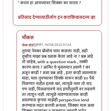
" करता हा आमच्यावर शिक्का का मारता ?
प्रतिसाद देण्यासाठी
लॉग इन करा
किंवा
सदस्य व्हा
चौकस
शुक्रवार, 19/08/2022 07:54
जेम्स वांड
In reply to
आमिरचे मुसलमान असणे ? का अजून
by
चौक
तुमचा नेमका प्रॉब्लेम मला कळला नाही, अहो
तुम्हीच माझा प्रश्न ठळक केला आहे ना ? प्रश्न आहे
तो साहेब, with a question mark , नक्की
कारण काय ? आमिर चे मुसलमान असणे
?
का
अजून काही
?
असा प्रश्न आहे , इतर काही असल्यास
मांडा, मला तुमच्यावर शिक्के मारून काही ४० पैसे
मिळणार नाहीत इतकं खरं, त्यामुळे मला तो नाद
पण नाही, मिसळपावचे नाद हमरीतुमरी वर लढवणे
तर त्याहून नाही. त्यामुळे मांडण्यालायक काही
असल्यास कृपया माझेही perspective lend
करण्यास मदत करावी अन्यथा, शिक्का मारू असा