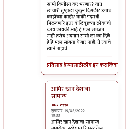
सामी कितीसा कर भरणार? यात
लाचारी तुम्हाला कुठून दिसली? उगाच
काहींच्या काही? बाकी पदमश्री
मिळवणारे इतर बॉलिवूडच्या लोकांची
काय लायकी आहे हे मला समजत
नाही तसेच अदनान सामी ला का दिले
हेहि मला सांगता येणार नाही. ते ज्याचे
त्याने पाहावे
प्रतिसाद देण्यासाठी
लॉग इन करा
किंवा
सदस्य
आमिर खान देशाचा
सामान्य
आग्या१९९०
शुक्रवार, 19/08/2022
19:33
In reply to
@ आग्या१९९०
by
सुबोध खरे
आमिर खान देशाचा सामान्य
नागरीक. परदेशात रितसर गेला.