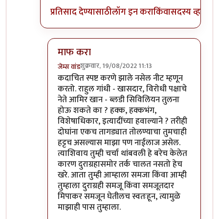
प्रतिसाद देण्यासाठी
लॉग इन करा
किंवा
सदस्य व्हा
माफ करा
शुक्रवार, 19/08/2022 11:13
जेम्स वांड
In reply to
अहो राहुल गांधी आणि आमिर खान
by
सुब
कदाचित स्पष्ट करणे झाले नसेल नीट म्हणून
करतो. राहुल गांधी - खासदार, विरोधी पक्षाचे
नेते आमिर खान - ब्लडी सिविलियन तुलना
होऊ शकते का ? हक्क, हक्कभंग,
विशेषाधिकार, इत्यादींच्या हवाल्याने ? तरीही
दोघांना एकच तागड्यात तोलण्याचा तुमचाही
हट्टच असल्यास माझा पण नाईलाज असेल.
त्याशिवाय तुम्ही चर्चा थांबवली हे बरेच केलेत
कारण दुराग्रहासमोर तर्क चालत नसतो हेच
खरे. आता तुम्ही आम्हाला समजा किंवा आम्ही
तुम्हाला दुराग्रही समजू किंवा समजूतदार
मिपाकर समजून घेतीलच स्वतःहून, त्यामुळे
माझाही पास तुम्हाला.