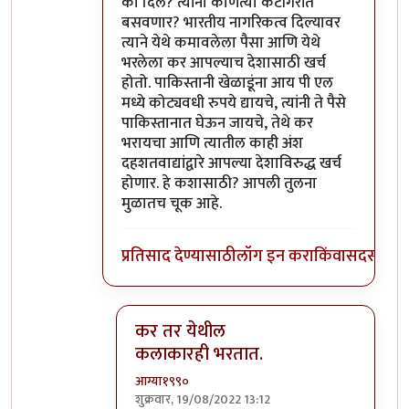
का दिले? त्यांना कोणत्या कॅटॉगरीत
बसवणार? भारतीय नागरिकत्व दिल्यावर
त्याने येथे कमावलेला पैसा आणि येथे
भरलेला कर आपल्याच देशासाठी खर्च
होतो. पाकिस्तानी खेळाडूंना आय पी एल
मध्ये कोट्यवधी रुपये द्यायचे, त्यांनी ते पैसे
पाकिस्तानात घेऊन जायचे, तेथे कर
भरायचा आणि त्यातील काही अंश
दहशतवाद्यांद्वारे आपल्या देशाविरुद्ध खर्च
होणार. हे कशासाठी? आपली तुलना
मुळातच चूक आहे.
प्रतिसाद देण्यासाठी
लॉग इन करा
किंवा
सदस्य व्हा
कर तर येथील
कलाकारही भरतात.
आग्या१९९०
शुक्रवार, 19/08/2022 13:12