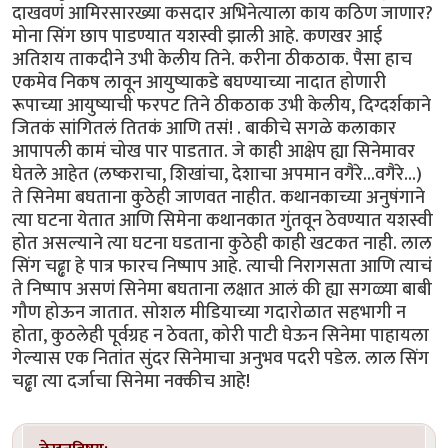
दाखवणं आमिरसारख्या कसदार अभिनेत्याला काय कठिण जाणार?
मोना सिंग छाप पाडण्यात यशस्वी झाली आहे. कणखर आई
अतिशय ताकदीने उभी केलीय तिने. करीना ठीकठाक. पैसा हाच
एकमेव निकष लावून आयुष्याकडे बघण्याच्या नादात होणारी
रूपाच्या आयुष्याची फरपट तिने ठीकठाक उभी केलीय, दिग्दर्शकाने
जितकं सांगितलं तितकं आणि तसं! . बाकीचे सगळे कलाकार
आपापली कामं चोख पार पाडतात. जे काही आक्षेप ह्या सिनेमावर
घेतले आहेत (लष्कराचा, शिखांचा, देशाचा अपमान वगैरे...वगैरे...)
ते सिनेमा बघताना कुठेही जाणवत नाहीत. कथानकाच्या अनुषंगाने
त्या घटना येतात आणि सिमेना कथानकात गुंतवून ठेवण्यात यशस्वी
होत असल्याने त्या घटना घडताना कुठेही काही खटकत नाही. लाल
सिंग चढ्ढा हे पात्र फारच निष्पाप आहे. त्याची निरागसता आणि त्याचं
ते निष्पाप असणं सिनेमा बघताना लक्षात आलं की ह्या सगळ्या बाबी
गौण होऊन जातात. सोशल मीडियाच्या गदारोळात सहभागी न
होता, कुठलेही पूर्वग्रह न ठेवता, कोरी पाटी घेऊन सिनेमा पाहायला
गेल्यास एक नितांत सुंदर सिनेमाचा अनुभव पदरी पडेल. लाल सिंग
चढ्ढा त्या दर्जाचा सिनेमा नक्कीच आहे!