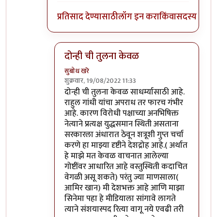
प्रतिसाद देण्यासाठी
लॉग इन करा
किंवा
सदस्य व्हा
दोन्ही ची तुलना केवळ
सुबोध खरे
शुक्रवार, 19/08/2022 11:33
In reply to
माफ करा
by
जेम्स वांड
दोन्ही ची तुलना केवळ साधर्म्यासाठी आहे.
राहुल गांधी यांचा अपराध तर फारच गंभीर
आहे. कारण विरोधी पक्षाच्या अनभिषिक्त
नेत्याने प्रत्यक्ष युद्धसमान स्थिती असताना
सरकारला अंधारात ठेवून शत्रूशी गुप्त चर्चा
करणे हा माझ्या दृष्टीने देशद्रोह आहे.( अर्थात
हे माझे मत केवळ वाचनात आलेल्या
गोष्टींवर आधारित आहे वस्तुस्थिती कदाचित
वेगळी असू शकते) परंतु ज्या माणसाला(
आमिर खान) मी देशभक्त आहे आणि माझा
सिनेमा पहा हे मीडियाला सांगावे लागते
त्याने संशयास्पद रित्या वागू नये एवढी तरी