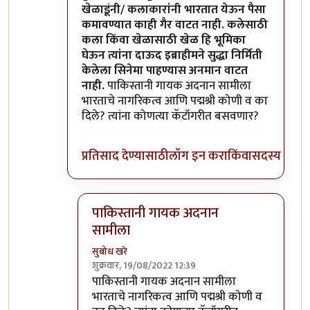
खेळाडूंनी/ कलाकारांनी भारतात येऊन पैसा
कमावण्यात काही गैर वाटत नाही. कलेसाठी
कला किंवा खेळासाठी खेळ हि भूमिका
घेऊन त्यांना दाऊद इब्राहीमने सुद्धा निर्मिती
केलेला सिनेमा पाहण्यास अनमान वाटत
नाही.
पाकिस्तानी गायक अदनान सामीला
भारताचे नागरिकत्व आणि पद्मश्री कोणी व का
दिले? त्यांना कोणत्या कॅटॉगरीत बसवणार?
प्रतिसाद देण्यासाठी
लॉग इन करा
किंवा
सदस्य व्हा
पाकिस्तानी गायक अदनान
सामीला
सुबोध खरे
शुक्रवार, 19/08/2022 12:39
In reply to
दुर्दैवाने याच जपु लोकाना
by
आग्या१९९
पाकिस्तानी गायक अदनान सामीला
भारताचे नागरिकत्व आणि पद्मश्री कोणी व