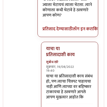
ज्याला भेटायचं त्याला भेटला. त्याने
कोणाला कधी भेटावे हे ठरवणारे
आपण कोण?
प्रतिसाद देण्यासाठी
लॉग इन करा
किंवा
सदस
याचा या
प्रतिसादाशी काय
सुबोध खरे
शुक्रवार, 19/08/2022
19:40
In reply to
आमिर खान देशाचा सामान्य
याचा या प्रतिसादाशी काय संबंध
हो, पण त्याचा चित्रपट पाहायचा
नाही आणि त्याच्या वर बहिष्कार
टाकायचा हे ठरवणारे आपले
आपण मुखत्यार आहोत कि