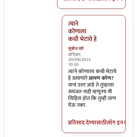
त्याने
कोणाला
कधी भेटावे हे
सुबोध खरे
शनिवार,
20/08/2022
10:20
In reply to
हो, पण त्याचा चित्रपट 
त्याने कोणाला कधी भेटावे
हे ठरवणारे
आपण कोण?
याचं उत्तर आहे ते तुम्हाला
समजत नाही म्हणूनच मी
लिहिलं होतं कि तुम्ही ताण
घेऊ नका.
प्रतिसाद देण्यासाठी
लॉग इन करा
कि