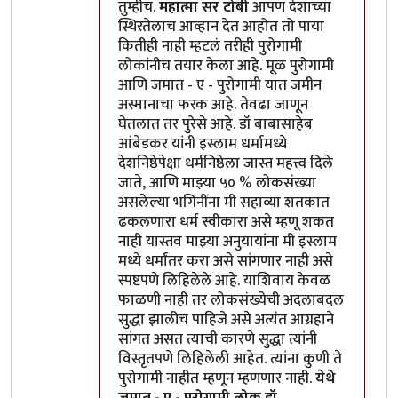
तुम्हीच.
महात्मा सर टोबी
आपण देशाच्या
स्थिरतेलाच आव्हान देत आहोत तो पाया
कितीही नाही म्हटलं तरीही पुरोगामी
लोकांनीच तयार केला आहे. मूळ पुरोगामी
आणि जमात - ए - पुरोगामी यात जमीन
अस्मानाचा फरक आहे. तेवढा जाणून
घेतलात तर पुरेसे आहे. डॉ बाबासाहेब
आंबेडकर यांनी इस्लाम धर्मामध्ये
देशनिष्ठेपेक्षा धर्मनिष्ठेला जास्त महत्त्व दिले
जाते, आणि माझ्या ५० % लोकसंख्या
असलेल्या भगिनींना मी सहाव्या शतकात
ढकलणारा धर्म स्वीकारा असे म्हणू शकत
नाही यास्तव माझ्या अनुयायांना मी इस्लाम
मध्ये धर्मांतर करा असे सांगणार नाही असे
स्पष्टपणे लिहिलेले आहे. याशिवाय केवळ
फाळणी नाही तर लोकसंख्येची अदलाबदल
सुद्धा झालीच पाहिजे असे अत्यंत आग्रहाने
सांगत असत त्याची कारणे सुद्धा त्यांनी
विस्तृतपणे लिहिलेली आहेत. त्यांना कुणी ते
पुरोगामी नाहीत म्हणून म्हणणार नाही.
येथे