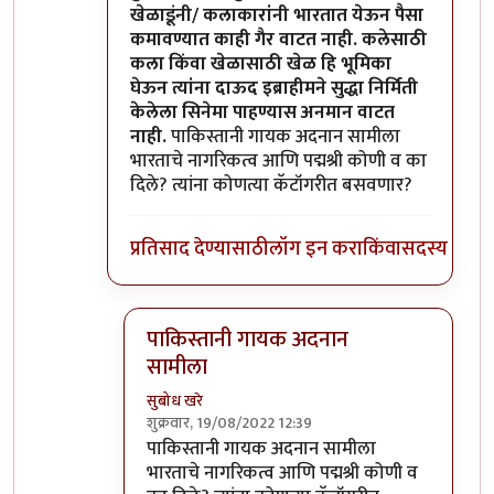
खेळाडूंनी/ कलाकारांनी भारतात येऊन पैसा
कमावण्यात काही गैर वाटत नाही. कलेसाठी
कला किंवा खेळासाठी खेळ हि भूमिका
घेऊन त्यांना दाऊद इब्राहीमने सुद्धा निर्मिती
केलेला सिनेमा पाहण्यास अनमान वाटत
नाही.
पाकिस्तानी गायक अदनान सामीला
भारताचे नागरिकत्व आणि पद्मश्री कोणी व का
दिले? त्यांना कोणत्या कॅटॉगरीत बसवणार?
प्रतिसाद देण्यासाठी
लॉग इन करा
किंवा
सदस्य व्हा
पाकिस्तानी गायक अदनान
सामीला
सुबोध खरे
शुक्रवार, 19/08/2022 12:39
In reply to
दुर्दैवाने याच जपु लोकाना
by
आग्या१९९
पाकिस्तानी गायक अदनान सामीला
भारताचे नागरिकत्व आणि पद्मश्री कोणी व