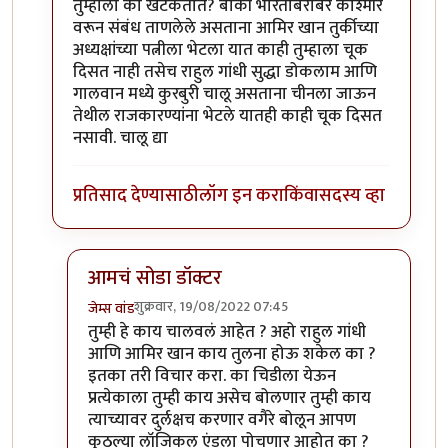
तुम्हाला का खटकतात? बाकी भारताबरोबर काश्मीर
वरून संबंध ताणलेले असताना आमिर खान तुर्कीच्या
अध्यक्षांच्या पत्नीला भेटला यात काही तुम्हाला चूक
दिसत नाही तसेच राहुल गांधी सुद्धा डोकलाम आणि
गालवान मध्ये कुरबुरी चालू असताना चीनला जाऊन
तेथील राजकारण्यांना भेटले यातही काही चूक दिसत
नसावी. चालू द्या
प्रतिसाद देण्यासाठी
लॉग इन करा
किंवा
सदस्य व्हा
आमचं सोडा डॉक्टर
शुक्रवार, 19/08/2022 07:45
जेम्स वांड
In reply to
इतके असूनही जर टर्की सोबत
by
सुबोध खरे
तुम्ही हे काय चालवलं आहेत ? अहो राहुल गांधी
आणि आमिर खान काय तुलना होऊ शकेल का ?
इतका तरी विचार करा. का चिडीला येऊन
प्रत्येकाला तुम्ही काय असेच बोलणार तुम्ही काय
त्याच्यावर दुर्लक्षच करणार वगैरे बोलून आपण
कुठल्या लॉजिकल एंडला पोचणार आहोत का ?