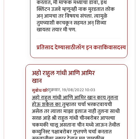
करतात, मी माफक मध्याचा डावा, इथं
क्लिंटन उजवे म्हणूनही नाक मुरडतात लोक
अन् आमचा तर विषयच संपला. त्यामुळे
तुमच्याशी काचकून सहमत अन् शिव्या
खायला तयार मी पण.
प्रतिसाद देण्यासाठी
लॉग इन करा
किंवा
सदस्य व्हा
अहो राहुल गांधी आणि आमिर
खान
शुक्रवार, 19/08/2022 10:03
सुबोध खरे
In reply to
आमचं सोडा डॉक्टर
by
जेम्स वांड
अहो राहुल गांधी आणि आमिर खान काय तुलना
होऊ शकेल का
तुम्हाला चर्चा भरकटवायची
असेल तर त्याला माझा इलाज नाही तुलना साधी
सरळ आहे श्री राहुल गांधी चीनबरोबर आपल्या
चकमकी चालू असताना चीन मध्ये जाऊन तेथील
कम्युनिस्ट पक्षाबरोबर गुप्तपणे चर्चा करतात
सुरुवातीला नकार देतात मग उघडकीस