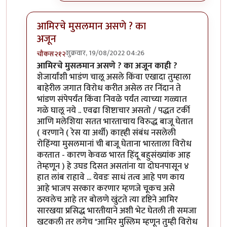
आमिरचे मुसलमान असणे ? का
अजून
शुक्रवार, 19/08/2022 04:26
चौकस२१२
In reply to
एक प्रश्न पडला आहे
by
जेम्स वांड
आमिरचे मुसलमान असणे ? का अजून काही ?
शेजार्यांशी भाडंण चालू असले किंवा एखादा तुम्हाला
बाहेरील जगात विरोध करीत असेल तर निंदान ते
भांडण संपेपर्यंत किंवा निवळे पर्यंत त्याच्या गळ्यात
गळे घालू नये .. एवढा शिष्टाचार असतो / पद्धत टर्की
आणि मलेशिया सतत भारताचाय विरुद्ध बाजू घेतात
( वरणाने ( रेस या अर्थी) काह्ही संबंध नसलेली
रोहिंग्या मुसलमानां ची बाजू घेताना भारताला विरोध
करतात - कारण केवळ भारत हिंदू बहुसंख्यांक आह
तेम्हणून ) हे उघड दिसत असतांना या दोघनपासून ४
हात लांब राहावे ... येवडः साधं तत्व आहे पण काय
आहे भाजप सरकार करणार म्हणजे चूकच असे
ठरवलेच आहे तर बोलणे खुंटते त्या दृष्टिने आमिर
सारखया प्रसिद्ध भारतीयाने अशी भेट घेतली ती समजा
खटकली तर लगेच "आमिर मुस्लिम म्हणून तुम्ही विरोध