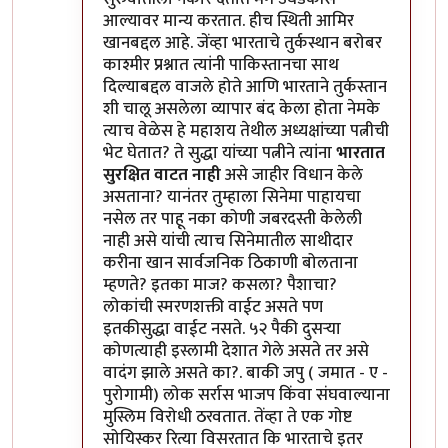
आल्यावर मान्य करतात. हीच स्थिती आमिर
खानबद्दल आहे. जेंव्हा भारताचे तुर्कस्थान बरोबर
काश्मीर प्रश्नात त्यांनी पाकिस्तानचा साथ
दिल्याबद्दल वाजले होते आणि भारताने तुर्कस्तान
शी चालू असलेला व्यापार बंद केला होता नेमके
त्याच वेळेस हे महाशय तेथील अध्यक्षांच्या पत्नीची
भेट घेतात? ते सुद्धा यांच्या पत्नीने त्यांना
भारतात
सुरक्षित वाटत नाही
असे जाहीर विधान केले
असताना? यानंतर तुम्हाला सिनेमा पाहायचा
नसेल तर पाहू नका कोणी जबरदस्ती केलेली
नाही असे यांची त्याच सिनेमातील साथीदार
करीना खान सार्वजनिक ठिकाणी बोलताना
म्हणते? इतका माज? कसला? पैशाचा?
लोकांची स्मरणशक्ती वाईट असते पण
इतकीसुद्धा वाईट नसते. ५२ पैकी दुसऱ्या
कोणत्याही इस्लामी देशात गेले असते तर असे
वादंग झाले असते का?. बाकी जपु ( जमात - ए -
पुरोगामी) लोक सर्रास भाजप किंवा संघवाल्याना
मुस्लिम विरोधी ठरवतात. तेंव्हा ते एक गोष्ट
सोयिस्कर रित्या विसरतात कि भारताचे इतर