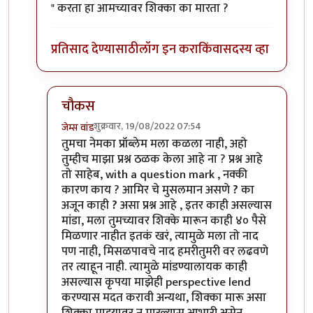
" करता हा आमच्यावर शिक्का का मारता ?
प्रतिसाद देण्यासाठी
लॉग इन करा
किंवा
सदस्य व्हा
चौकस
शुक्रवार, 19/08/2022 07:54
जेम्स वांड
In reply to
आमिरचे मुसलमान असणे ? का अजून
by
चौक
तुमचा नेमका प्रॉब्लेम मला कळला नाही, अहो
तुम्हीच माझा प्रश्न ठळक केला आहे ना ? प्रश्न आहे
तो साहेब, with a question mark , नक्की
कारण काय ? आमिर चे मुसलमान असणे
?
का
अजून काही
?
असा प्रश्न आहे , इतर काही असल्यास
मांडा, मला तुमच्यावर शिक्के मारून काही ४० पैसे
मिळणार नाहीत इतकं खरं, त्यामुळे मला तो नाद
पण नाही, मिसळपावचे नाद हमरीतुमरी वर लढवणे
तर त्याहून नाही. त्यामुळे मांडण्यालायक काही
असल्यास कृपया माझेही perspective lend
करण्यास मदत करावी अन्यथा, शिक्का मारू असा