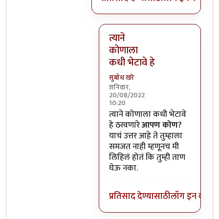
त्याने
कोणाला
कधी भेटावे हे
सुबोध खरे
शनिवार,
20/08/2022
10:20
In reply to
हो, पण त्याचा चित्रपट 
त्याने कोणाला कधी भेटावे
हे ठरवणारे
आपण कोण?
याचं उत्तर आहे ते तुम्हाला
समजत नाही म्हणूनच मी
लिहिलं होतं कि तुम्ही ताण
घेऊ नका.
प्रतिसाद देण्यासाठी
लॉग इन करा
कि