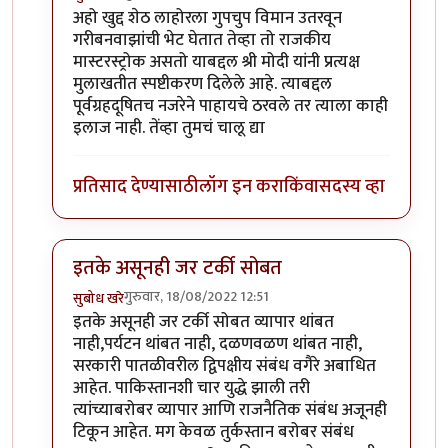
In reply to
अहो खुद्द शेठ लाहोरला गुपचुप
by
प्रचेतस
अहो खुद्द शेठ लाहोरला गुपचुप विमान उतरवून
गरीबनवाझांची भेट घेतात तेव्हा तो राजकीय
मास्टरस्ट्रोक असतो याबद्दल श्री मोदी यांनी प्रत्यक्ष
मुलाखतीत स्पष्टीकरण दिलेले आहे. त्याबद्दल
पूर्वग्रहदूषितच नजरेने पाहायचे ठरवले तर त्याला काही
इलाज नाही. तेंव्हा तुमचं चालू द्या
प्रतिसाद देण्यासाठी
लॉग इन करा
किंवा
सदस्य व्हा
इतके असूनही जर टर्की सोबत
गुरुवार, 18/08/2022 12:51
सुबोध खरे
In reply to
एक प्रश्न पडला आहे
by
जेम्स वांड
इतके असूनही जर टर्की सोबत व्यापार थांबत
नाही,पर्यटन थांबत नाही, दळणवळण थांबत नाही,
सरकारी पातळीवरील द्विपक्षीय संबंध वगैरे अबाधित
आहेत. पाकिस्तानशी चार युद्धे झाली तरी
त्यांच्याबरोबर व्यापार आणि राजनैतिक संबंध अजूनही
टिकून आहेत. मग केवळ तुर्कस्तान बरोबर संबंध