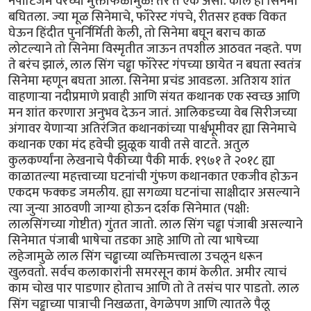
नेपोटिजम वरच्या मुक्ताफळामुळे! तर ते एक असो. काल हा सिनेमा
बघितला. ज्या मूळ सिनेमाचे, फॉरेस्ट गंपचे, रीतसर हक्क विकत
घेऊन हिंदीत पुनर्निर्मिती केली, तो सिनेमा बघून बराच काळ
लोटल्याने तो सिनेमा विस्मृतीत जाऊन तपशील आठवत नव्हते. पण
ते बरंच झालं, लाल सिंग चढ्ढा फॉरेस्ट गंपच्या छायेत न बघता स्वतंत्र
सिनेमा म्हणून बघता आला. सिनेमा प्रचंड आवडला. अतिशय शांत
वाहणाऱ्या नदीप्रमाणे प्रवाही आणि संयत कथानक एक स्वच्छ आणि
मन शांत करणारा अनुभव देऊन जातं. आलिकडच्या वेब सिरीजच्या
अंगावर येणाऱ्या अतिरंजित कथानकांच्या पार्श्वभूमीवर ह्या सिनेमाचे
कथानक एका मंद हवेची झुळूक यावी तसे वाटते. अतुल
कुलकर्ण्यांना लेखनाचे पैकीच्या पैकी मार्क. १९७१ ते २०१८ ह्या
काळातल्या महत्त्वाच्या घटनांची गुंफण कथानकात एकजीव होऊन
एकदम फक्कड जमलीय. ह्या सगळ्या घटनांचा साक्षीदार असल्याने
त्या जुन्या आठवणी जाग्या होऊन दर्शक सिनेमात (पक्षी:
लालसिंगच्या गोष्टीत) गुंतत जातो. लाल सिंग चढ्ढा पंजाबी असल्याने
सिनेमात पंजाबी भाषेचा तडका आहे आणि तो त्या भाषेच्या
लहेजामुळे लाल सिंग चढ्ढाच्या व्यक्तिमत्त्वाला उचलून धरून
खुलवतो. सर्वच कलाकारांनी समरसून कामं केलीत. अमीर त्याचं
काम चोख पार पाडणार होताच आणि तो ते तसंच पार पाडतो. लाल
सिंग चढ्ढाच्या पात्राची निखळता, वेगळेपण आणि त्यातले पैलू