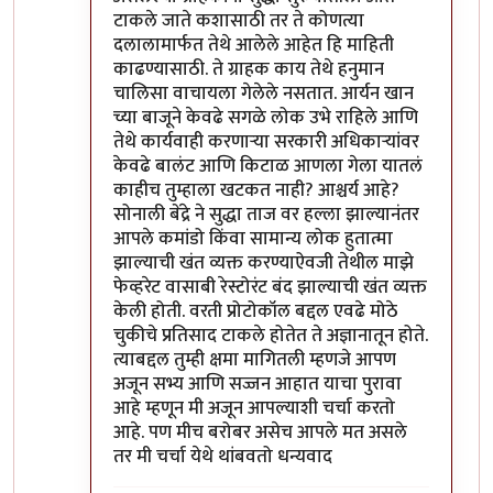
टाकले जाते कशासाठी तर ते कोणत्या
दलालामार्फत तेथे आलेले आहेत हि माहिती
काढण्यासाठी. ते ग्राहक काय तेथे हनुमान
चालिसा वाचायला गेलेले नसतात. आर्यन खान
च्या बाजूने केवढे सगळे लोक उभे राहिले आणि
तेथे कार्यवाही करणाऱ्या सरकारी अधिकाऱ्यांवर
केवढे बालंट आणि किटाळ आणला गेला यातलं
काहीच तुम्हाला खटकत नाही? आश्चर्य आहे?
सोनाली बेंद्रे ने सुद्धा ताज वर हल्ला झाल्यानंतर
आपले कमांडो किंवा सामान्य लोक हुतात्मा
झाल्याची खंत व्यक्त करण्याऐवजी तेथील माझे
फेव्हरेट वासाबी रेस्टोरंट बंद झाल्याची खंत व्यक्त
केली होती. वरती प्रोटोकॉल बद्दल एवढे मोठे
चुकीचे प्रतिसाद टाकले होतेत ते अज्ञानातून होते.
त्याबद्दल तुम्ही क्षमा मागितली म्हणजे आपण
अजून सभ्य आणि सज्जन आहात याचा पुरावा
आहे म्हणून मी अजून आपल्याशी चर्चा करतो
आहे. पण मीच बरोबर असेच आपले मत असले
तर मी चर्चा येथे थांबवतो धन्यवाद