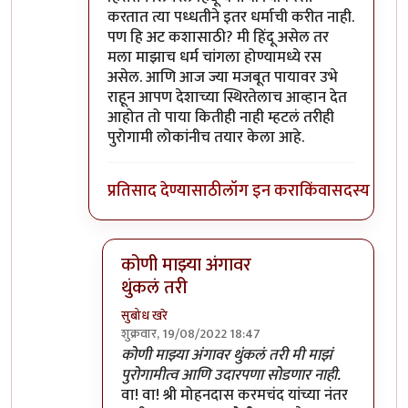
करतात त्या पध्धतीने इतर धर्माची करीत नाही.
पण हि अट कशासाठी? मी हिंदू असेल तर
मला माझाच धर्म चांगला होण्यामध्ये रस
असेल. आणि आज ज्या मजबूत पायावर उभे
राहून आपण देशाच्या स्थिरतेलाच आव्हान देत
आहोत तो पाया कितीही नाही म्हटलं तरीही
पुरोगामी लोकांनीच तयार केला आहे.
प्रतिसाद देण्यासाठी
लॉग इन करा
किंवा
सदस्य व्हा
कोणी माझ्या अंगावर
थुंकलं तरी
सुबोध खरे
शुक्रवार, 19/08/2022 18:47
In reply to
पुरोगामी आणि लिबरल
by
सर टोबी
कोणी माझ्या अंगावर थुंकलं तरी मी माझं
पुरोगामीत्व आणि उदारपणा सोडणार नाही.
वा! वा! श्री मोहनदास करमचंद यांच्या नंतर