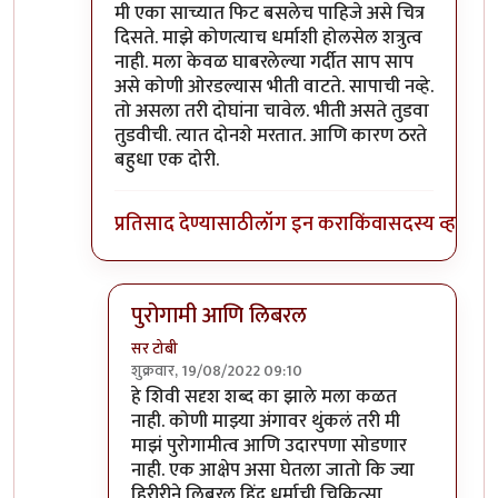
मी एका साच्यात फिट बसलेच पाहिजे असे चित्र
दिसते. माझे कोणत्याच धर्माशी होलसेल शत्रुत्व
नाही. मला केवळ घाबरलेल्या गर्दीत साप साप
असे कोणी ओरडल्यास भीती वाटते. सापाची नव्हे.
तो असला तरी दोघांना चावेल. भीती असते तुडवा
तुडवीची. त्यात दोनशे मरतात. आणि कारण ठरते
बहुधा एक दोरी.
प्रतिसाद देण्यासाठी
लॉग इन करा
किंवा
सदस्य व्हा
पुरोगामी आणि लिबरल
सर टोबी
शुक्रवार, 19/08/2022 09:10
In reply to
विरोधात वैयक्तिक पण नाही
by
गवि
हे शिवी सदृश शब्द का झाले मला कळत
नाही. कोणी माझ्या अंगावर थुंकलं तरी मी
माझं पुरोगामीत्व आणि उदारपणा सोडणार
नाही. एक आक्षेप असा घेतला जातो कि ज्या
हिरीरीने लिबरल हिंदू धर्माची चिकित्सा