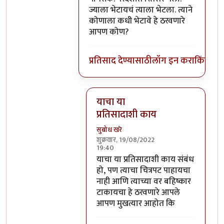
ज्याला भेटायचं त्याला भेटला. त्याने
कोणाला कधी भेटावे हे ठरवणारे
आपण कोण?
प्रतिसाद देण्यासाठी
लॉग इन करा
किंवा
सदस
याचा या
प्रतिसादाशी काय
सुबोध खरे
शुक्रवार, 19/08/2022
19:40
In reply to
आमिर खान देशाचा सामान्य
याचा या प्रतिसादाशी काय संबंध
हो, पण त्याचा चित्रपट पाहायचा
नाही आणि त्याच्या वर बहिष्कार
टाकायचा हे ठरवणारे आपले
आपण मुखत्यार आहोत कि