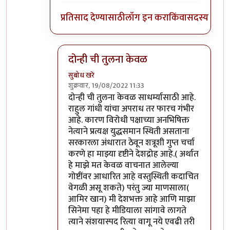
प्रतिसाद देण्यासाठी
लॉग इन करा
किंवा
सदस्य व्हा
दोन्ही ची तुलना केवळ
सुबोध खरे
शुक्रवार, 19/08/2022 11:33
In reply to
माफ करा
by
जेम्स वांड
दोन्ही ची तुलना केवळ साधर्म्यासाठी आहे.
राहुल गांधी यांचा अपराध तर फारच गंभीर
आहे. कारण विरोधी पक्षाच्या अनभिषिक्त
नेत्याने प्रत्यक्ष युद्धसमान स्थिती असताना
सरकारला अंधारात ठेवून शत्रूशी गुप्त चर्चा
करणे हा माझ्या दृष्टीने देशद्रोह आहे.( अर्थात
हे माझे मत केवळ वाचनात आलेल्या
गोष्टींवर आधारित आहे वस्तुस्थिती कदाचित
वेगळी असू शकते) परंतु ज्या माणसाला(
आमिर खान) मी देशभक्त आहे आणि माझा
सिनेमा पहा हे मीडियाला सांगावे लागते
त्याने संशयास्पद रित्या वागू नये एवढी तरी