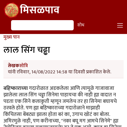
Skip to main content
मिसळपाव
शोध
शोध
मुख्य पान
लाल सिंग चढ्ढा
लेखक
सोत्रि
यांनी रविवार, 14/08/2022 14:58 या दिवशी प्रकाशित केले.
बहिष्काराच्या
गदारोळात अडकलेला आणि त्यामुळे गाजावाजा
झालेला लाल सिंग चढ्ढा सिनेमा पाहायचा की नाही ह्या वादात न
पडता एक सिने कलाकृती म्हणून जमलेच तर हा सिनेमा बघायचे
ठरवले होते. पण ह्या बहिष्काराच्या गदारोळाने माझाही
किंचितसा बेंबट्या झाला होता बरं का, उगाच खोटं का बोला.
अमिरमुळे नाही, पण करीनाच्या, "नका बघू मग आमचे सिनेमे" ह्या