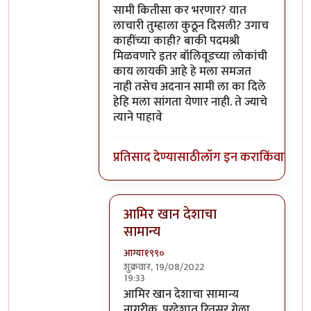
सामी कितीसा कर भरणार? यात
लाचारी तुम्हाला कुठून दिसली? उगाच
काहींच्या काही? बाकी पदमश्री
मिळवणारे इतर बॉलिवूडच्या लोकांची
काय लायकी आहे हे मला समजत
नाही तसेच अदनान सामी ला का दिले
हेहि मला सांगता येणार नाही. ते ज्याचे
त्याने पाहावे
प्रतिसाद देण्यासाठी
लॉग इन करा
किंवा
सदस्य
आमिर खान देशाचा
सामान्य
आग्या१९९०
शुक्रवार, 19/08/2022
19:33
In reply to
@ आग्या१९९०
by
सुबोध खरे
आमिर खान देशाचा सामान्य
नागरीक. परदेशात रितसर गेला.