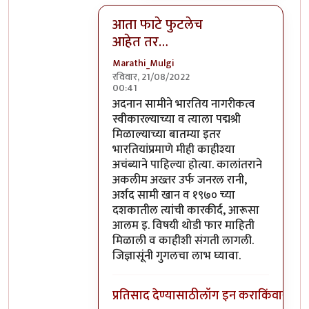
आता फाटे फुटलेच
आहेत तर…
Marathi_Mulgi
रविवार, 21/08/2022
00:41
In reply to
कर तर येथील कलाकारही भरतात.
अदनान सामीने भारतिय नागरीकत्व
स्वीकारल्याच्या व त्याला पद्मश्री
मिळाल्याच्या बातम्या इतर
भारतियांप्रमाणे मीही काहीश्या
अचंब्याने पाहिल्या होत्या. कालांतराने
अकलीम अख्तर उर्फ जनरल रानी,
अर्शद सामी खान व १९७० च्या
दशकातील त्यांची कारकीर्द, आरूसा
आलम इ. विषयी थोडी फार माहिती
मिळाली व काहीशी संगती लागली.
जिज्ञासूंनी गुगलचा लाभ घ्यावा.
प्रतिसाद देण्यासाठी
लॉग इन करा
किंवा
सदस्य