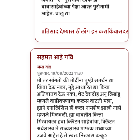
जमात - ए - पुरोगामी लोक डॉ
बाबासाहेबांच्या पेक्षा जास्त पुरोगामी
आहेत.
चालू द्या
प्रतिसाद देण्यासाठी
लॉग इन करा
किंवा
सदस्य व्हा
सहमत आहे गवि
जेम्स वांड
शुक्रवार, 19/08/2022 11:37
In reply to
विरोधात वैयक्तिक पण नाही
by
गवि
मी तर सांगतो की मोदींना तुम्ही समर्थन द्या
किंवा देऊ नका, मुद्दे आधारित द्या किंवा
अजिबातच देऊ नका, थेट देशद्रोह अन् लिब्रांडू
म्हणजे वाढीवपणाचा कळस वाटतो मला,
ह्याने एनालिसिस ही कला नामशेष झाली नाही
म्हणजे मिळवली. ह्या बाबतीत कित्ता
गिरवायला हवा क्लिंटन साहेबांचा, क्लिंटन
अर्थशास्त्र ते राज्यशास्त्र माफक मध्याच्या
उजवे आहेत हे ते स्वतः निरलास कबूल