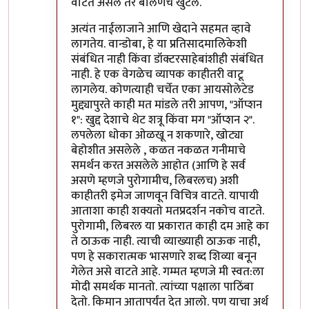
वाटत असेल तर बोलणंच खुंटलं.
अत्यंत नाईलाजाने आणि खेदाने सहमत व्हावे
लागतेय. वान्डोबा, हे या प्रतिसादमालिकेशी
संबंधित नाही किंवा डॉक्टरसाहेबांशीही संबंधित
नाही. हे एक वेगळेच व्यापक काहीतरी वाटू
लागलेय. कोणत्याही चर्चेत एका आयसोलेटेड
मुद्द्यापुरते काही मत मांडले तरी आपण, "ऑप्शन
१": खुद्द देशाचे थेट शत्रू किंवा मग "ऑप्शन २".
लपलेला धोका ओळखू न शकणारे, खोट्या
बेहोशीत असलेले , कळत नकळत गनीमाचे
समर्थन करत असलेले आहोत (आणि हे सर्व
असणे म्हणजे पुरोगामीच, लिबरलच) अशी
काहीतरी इमेज जाणवून विचित्र वाटते. यापायी
आताशा काही शक्यतो मतप्रदर्शन नकोच वाटते.
पुरोगामी, लिबरल या प्रकारात काही दम आहे का
ते ठाऊक नाही. त्याची व्याख्याही ठाऊक नाही,
पण हे सकारात्मक भासणारे शब्द शिव्या बनून
गेलेत असे वाटते आहे. गम्मत म्हणजे मी स्वत:ला
मोदी समर्थक मानतो. त्यांच्या पक्षाला पाठिंबा
देतो. किमान आतापर्यंत देत आलो. पण याचा अर्थ