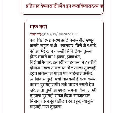
प्रतिसाद देण्यासाठी
लॉग इन करा
किंवा
सदस्य व्हा
माफ करा
शुक्रवार, 19/08/2022 11:13
जेम्स वांड
In reply to
अहो राहुल गांधी आणि आमिर खान
by
सुब
कदाचित स्पष्ट करणे झाले नसेल नीट म्हणून
करतो. राहुल गांधी - खासदार, विरोधी पक्षाचे
नेते आमिर खान - ब्लडी सिविलियन तुलना
होऊ शकते का ? हक्क, हक्कभंग,
विशेषाधिकार, इत्यादींच्या हवाल्याने ? तरीही
दोघांना एकच तागड्यात तोलण्याचा तुमचाही
हट्टच असल्यास माझा पण नाईलाज असेल.
त्याशिवाय तुम्ही चर्चा थांबवली हे बरेच केलेत
कारण दुराग्रहासमोर तर्क चालत नसतो हेच
खरे. आता तुम्ही आम्हाला समजा किंवा आम्ही
तुम्हाला दुराग्रही समजू किंवा समजूतदार
मिपाकर समजून घेतीलच स्वतःहून, त्यामुळे
माझाही पास तुम्हाला.