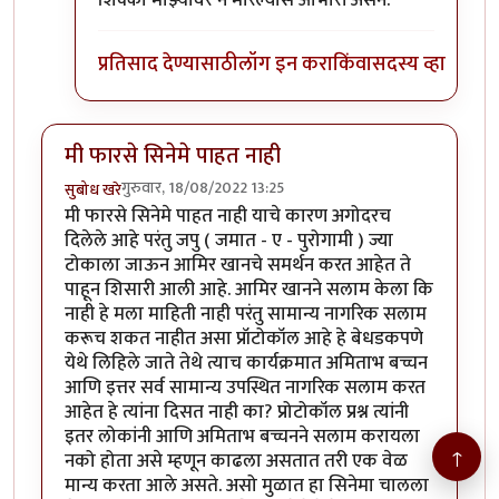
शिक्का माझ्यावर न मारल्यास आभारी असेन.
प्रतिसाद देण्यासाठी
लॉग इन करा
किंवा
सदस्य व्हा
मी फारसे सिनेमे पाहत नाही
गुरुवार, 18/08/2022 13:25
सुबोध खरे
मी फारसे सिनेमे पाहत नाही याचे कारण अगोदरच
दिलेले आहे परंतु जपु ( जमात - ए - पुरोगामी ) ज्या
टोकाला जाऊन आमिर खानचे समर्थन करत आहेत ते
पाहून शिसारी आली आहे. आमिर खानने सलाम केला कि
नाही हे मला माहिती नाही परंतु सामान्य नागरिक सलाम
करूच शकत नाहीत असा प्रॉटोकॉल आहे हे बेधडकपणे
येथे लिहिले जाते तेथे त्याच कार्यक्रमात अमिताभ बच्चन
आणि इत्तर सर्व सामान्य उपस्थित नागरिक सलाम करत
आहेत हे त्यांना दिसत नाही का? प्रोटोकॉल प्रश्न त्यांनी
इतर लोकांनी आणि अमिताभ बच्चनने सलाम करायला
↑
नको होता असे म्हणून काढला असतात तरी एक वेळ
मान्य करता आले असते. असो मुळात हा सिनेमा चालला