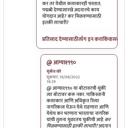
In reply to
पाकिस्तानी गायक अदनान सामीला
b
कर तर येथील कलाकारही भरतात.
पद्मश्री देण्यासारखे अदनानचे काय
योगदान आहे? कर मिळवण्यासाठी
इतकी लाचारी?
प्रतिसाद देण्यासाठी
लॉग इन करा
किंवा
सदस्य व्
@ आग्या१९९०
सुबोध खरे
शुक्रवार, 19/08/2022
18:29
In reply to
कर तर येथील कलाकारही भरतात.
@ आग्या१९९० या बोटावरची थुंकी
त्या बोटावर करू नका. पाकिस्तानी
कलाकार आणि अधिकृत रित्या
नागरिकत्व घेऊन येथे राहणारा आणि
येथेच कर भरणारा भारताचा नागरिक
यांची तुलना मुळातच चुकीची आहे
कर
मिळवण्यासाठी इतकी लाचारी?
अदनान