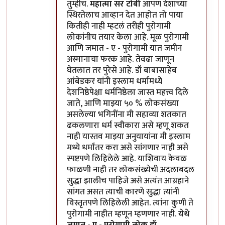
तुम्हीच.
महात्मा सर टोबी
आपण देशाच्या
स्थिरतेलाच आव्हान देत आहोत तो पाया
कितीही नाही म्हटलं तरीही पुरोगामी
लोकांनीच तयार केला आहे. मूळ पुरोगामी
आणि जमात - ए - पुरोगामी यात जमीन
अस्मानाचा फरक आहे. तेवढा जाणून
घेतलात तर पुरेसे आहे. डॉ बाबासाहेब
आंबेडकर यांनी इस्लाम धर्मामध्ये
देशनिष्ठेपेक्षा धर्मनिष्ठेला जास्त महत्त्व दिले
जाते, आणि माझ्या ५० % लोकसंख्या
असलेल्या भगिनींना मी सहाव्या शतकात
ढकलणारा धर्म स्वीकारा असे म्हणू शकत
नाही यास्तव माझ्या अनुयायांना मी इस्लाम
मध्ये धर्मांतर करा असे सांगणार नाही असे
स्पष्टपणे लिहिलेले आहे. याशिवाय केवळ
फाळणी नाही तर लोकसंख्येची अदलाबदल
सुद्धा झालीच पाहिजे असे अत्यंत आग्रहाने
सांगत असत त्याची कारणे सुद्धा त्यांनी
विस्तृतपणे लिहिलेली आहेत. त्यांना कुणी ते
पुरोगामी नाहीत म्हणून म्हणणार नाही.
येथे