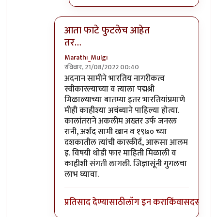
आता फाटे फुटलेच आहेत
तर…
Marathi_Mulgi
रविवार, 21/08/2022 00:40
In reply to
दुर्दैवाने याच जपु लोकाना
by
आग्या१९९
अदनान सामीने भारतिय नागरीकत्व
स्वीकारल्याच्या व त्याला पद्मश्री
मिळाल्याच्या बातम्या इतर भारतियांप्रमाणे
मीही काहीश्या अचंब्याने पाहिल्या होत्या.
कालांतराने अकलीम अख्तर उर्फ जनरल
रानी, अर्शद सामी खान व १९७० च्या
दशकातील त्यांची कारकीर्द, आरूसा आलम
इ. विषयी थोडी फार माहिती मिळाली व
काहीशी संगती लागली. जिज्ञासूंनी गुगलचा
लाभ घ्यावा.
प्रतिसाद देण्यासाठी
लॉग इन करा
किंवा
सदस्य व्हा