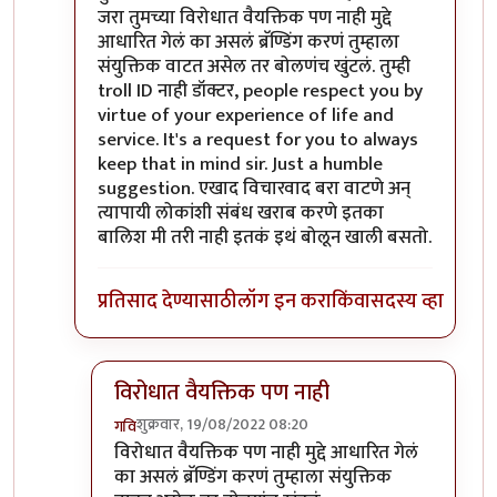
जरा तुमच्या विरोधात वैयक्तिक पण नाही मुद्दे
आधारित गेलं का असलं ब्रॅण्डिंग करणं तुम्हाला
संयुक्तिक वाटत असेल तर बोलणंच खुंटलं. तुम्ही
troll ID नाही डॉक्टर, people respect you by
virtue of your experience of life and
service. It's a request for you to always
keep that in mind sir. Just a humble
suggestion. एखाद विचारवाद बरा वाटणे अन्
त्यापायी लोकांशी संबंध खराब करणे इतका
बालिश मी तरी नाही इतकं इथं बोलून खाली बसतो.
प्रतिसाद देण्यासाठी
लॉग इन करा
किंवा
सदस्य व्हा
विरोधात वैयक्तिक पण नाही
शुक्रवार, 19/08/2022 08:20
गवि
In reply to
आमचं सोडा डॉक्टर
by
जेम्स वांड
विरोधात वैयक्तिक पण नाही मुद्दे आधारित गेलं
का असलं ब्रॅण्डिंग करणं तुम्हाला संयुक्तिक