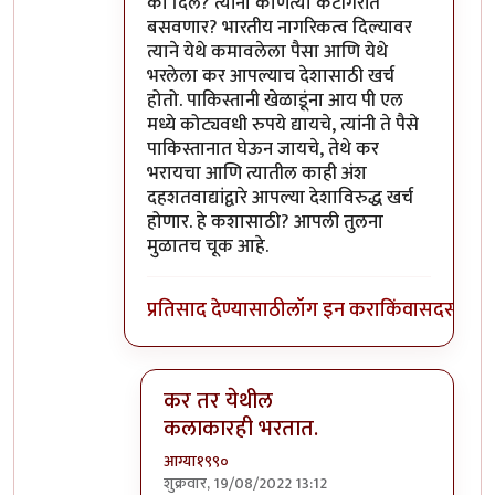
का दिले? त्यांना कोणत्या कॅटॉगरीत
बसवणार? भारतीय नागरिकत्व दिल्यावर
त्याने येथे कमावलेला पैसा आणि येथे
भरलेला कर आपल्याच देशासाठी खर्च
होतो. पाकिस्तानी खेळाडूंना आय पी एल
मध्ये कोट्यवधी रुपये द्यायचे, त्यांनी ते पैसे
पाकिस्तानात घेऊन जायचे, तेथे कर
भरायचा आणि त्यातील काही अंश
दहशतवाद्यांद्वारे आपल्या देशाविरुद्ध खर्च
होणार. हे कशासाठी? आपली तुलना
मुळातच चूक आहे.
प्रतिसाद देण्यासाठी
लॉग इन करा
किंवा
सदस्य व्हा
कर तर येथील
कलाकारही भरतात.
आग्या१९९०
शुक्रवार, 19/08/2022 13:12