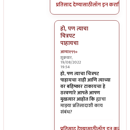
प्रतिसाद देण्यासाठी
लॉग इन करा
किंवा
स
हो, पण त्याचा
चित्रपट
पाहायचा
आग्या१९९०
शुक्रवार,
19/08/2022
19:54
In reply to
याचा या प्रतिसादाशी काय
हो, पण त्याचा चित्रपट
पाहायचा नाही आणि त्याच्या
वर बहिष्कार टाकायचा हे
ठरवणारे आपले आपण
मुखत्यार आहोत कि
ह्याचा
माझ्या प्रतिसादाशी काय
संबंध?
प्रतिसाद देण्यासाठी
लॉग इन करा
किंव