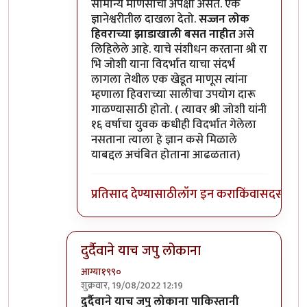
सामान्य माणसाची अपेक्षा असते. एक
ज्ञानेश्वरीतील दाखला देतो.
सज्जन लोक
हिवराच्या झाडाखाली बसत नाहीत
असे
लिहिलेले आहे. याचे संशीधन करताना श्री रा
भि जोशी याना विदर्भात याचा संदर्भ
लागला तेथील एक खेडूत माणूस त्यांना
म्हणाला हिवराच्या सालीचा उपयोग दारू
गाळण्यासाठी होतो. ( त्यावर श्री जोशी यांनी
१६ वर्षाचा युवक कधीही विदर्भात गेलेला
नसताना त्याला हे ज्ञान कसे मिळाले
याबद्दल अचंबित होताना आढळतात)
प्रतिसाद देण्यासाठी
लॉग इन करा
किंवा
सदस्य व्हा
दुर्दैवाने याच जपु लोकाना
आग्या१९९०
शुक्रवार, 19/08/2022 12:19
In reply to
अहो राहुल गांधी आणि आमिर खान
by
सुब
दुर्दैवाने याच जपु लोकाना पाकिस्तानी