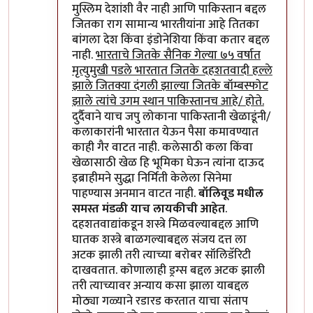
मुस्लिम देशांशी वैर नाही आणि पाकिस्तान बद्दल
जितका राग सामान्य भारतीयांना आहे तितका
बांगला देश किंवा इंडोनेशिया किंवा कतार बद्दल
नाही.
भारताचे जितके सैनिक गेल्या ७५ वर्षात
मृत्युमुखी पडले भारतात जितके दहशतवादी हल्ले
झाले जितक्या दंगली झाल्या जितके बॉम्बस्फोट
झाले त्यांचे उगम स्थान पाकिस्तानच आहे/ होते.
दुर्दैवाने याच जपु लोकाना पाकिस्तानी खेळाडूंनी/
कलाकारांनी भारतात येऊन पैसा कमावण्यात
काही गैर वाटत नाही. कलेसाठी कला किंवा
खेळासाठी खेळ हि भूमिका घेऊन त्यांना दाऊद
इब्राहीमने सुद्धा निर्मिती केलेला सिनेमा
पाहण्यास अनमान वाटत नाही.
बॉलिवूड मधील
समस्त मंडळी याच लायकीची आहेत
.
दहशतवाद्यांकडून शस्त्रे मिळवल्याबद्दल आणि
घातक शस्त्रे बाळगल्याबद्दल संजय दत्त ला
अटक झाली तरी त्याच्या बरोबर सॉलिडॅरिटी
दाखवतात. कोणालाही ड्रग्स बद्दल अटक झाली
तरी त्याच्यावर अन्याय कसा झाला याबद्दल
मोठ्या गळ्याने रडारड करतात याचा संताप