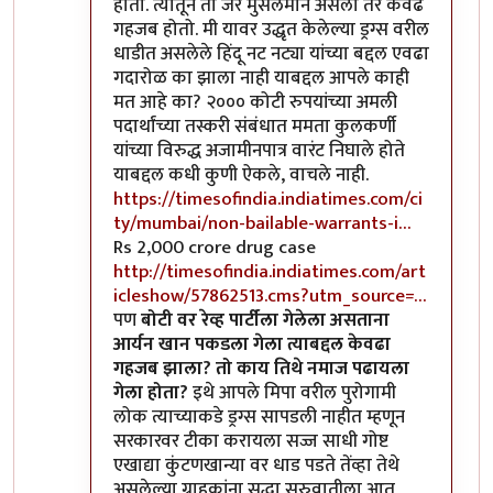
होतो. त्यातून तो जर मुसलमान असला तर केवढं
गहजब होतो. मी यावर उद्धृत केलेल्या ड्रग्स वरील
धाडीत असलेले हिंदू नट नट्या यांच्या बद्दल एवढा
गदारोळ का झाला नाही याबद्दल आपले काही
मत आहे का? २००० कोटी रुपयांच्या अमली
पदार्थांच्या तस्करी संबंधात ममता कुलकर्णी
यांच्या विरुद्ध अजामीनपात्र वारंट निघाले होते
याबद्दल कधी कुणी ऐकले, वाचले नाही.
https://timesofindia.indiatimes.com/ci
ty/mumbai/non-bailable-warrants-i…
Rs 2,000 crore drug case
http://timesofindia.indiatimes.com/art
icleshow/57862513.cms?utm_source=…
पण
बोटी वर रेव्ह पार्टीला गेलेला असताना
आर्यन खान पकडला गेला त्याबद्दल केवढा
गहजब झाला? तो काय तिथे नमाज पढायला
गेला होता?
इथे आपले मिपा वरील पुरोगामी
लोक त्याच्याकडे ड्रग्स सापडली नाहीत म्हणून
सरकारवर टीका करायला सज्ज साधी गोष्ट
एखाद्या कुंटणखान्या वर धाड पडते तेंव्हा तेथे
असलेल्या ग्राहकांना सुद्धा सुरुवातीला आत