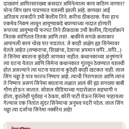
दाखवणं आमिरसारख्या कसदार अभिनेत्याला काय कठिण जाणार?
मोना सिंग छाप पाडण्यात यशस्वी झाली आहे. कणखर आई
अतिशय ताकदीने उभी केलीय तिने. करीना ठीकठाक. पैसा हाच
एकमेव निकष लावून आयुष्याकडे बघण्याच्या नादात होणारी
रूपाच्या आयुष्याची फरपट तिने ठीकठाक उभी केलीय, दिग्दर्शकाने
जितकं सांगितलं तितकं आणि तसं! . बाकीचे सगळे कलाकार
आपापली कामं चोख पार पाडतात. जे काही आक्षेप ह्या सिनेमावर
घेतले आहेत (लष्कराचा, शिखांचा, देशाचा अपमान वगैरे...वगैरे...)
ते सिनेमा बघताना कुठेही जाणवत नाहीत. कथानकाच्या अनुषंगाने
त्या घटना येतात आणि सिमेना कथानकात गुंतवून ठेवण्यात यशस्वी
होत असल्याने त्या घटना घडताना कुठेही काही खटकत नाही. लाल
सिंग चढ्ढा हे पात्र फारच निष्पाप आहे. त्याची निरागसता आणि त्याचं
ते निष्पाप असणं सिनेमा बघताना लक्षात आलं की ह्या सगळ्या बाबी
गौण होऊन जातात. सोशल मीडियाच्या गदारोळात सहभागी न
होता, कुठलेही पूर्वग्रह न ठेवता, कोरी पाटी घेऊन सिनेमा पाहायला
गेल्यास एक नितांत सुंदर सिनेमाचा अनुभव पदरी पडेल. लाल सिंग
चढ्ढा त्या दर्जाचा सिनेमा नक्कीच आहे!