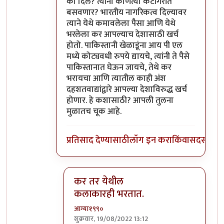
का दिले? त्यांना कोणत्या कॅटॉगरीत
बसवणार? भारतीय नागरिकत्व दिल्यावर
त्याने येथे कमावलेला पैसा आणि येथे
भरलेला कर आपल्याच देशासाठी खर्च
होतो. पाकिस्तानी खेळाडूंना आय पी एल
मध्ये कोट्यवधी रुपये द्यायचे, त्यांनी ते पैसे
पाकिस्तानात घेऊन जायचे, तेथे कर
भरायचा आणि त्यातील काही अंश
दहशतवाद्यांद्वारे आपल्या देशाविरुद्ध खर्च
होणार. हे कशासाठी? आपली तुलना
मुळातच चूक आहे.
प्रतिसाद देण्यासाठी
लॉग इन करा
किंवा
सदस्य व्हा
कर तर येथील
कलाकारही भरतात.
आग्या१९९०
शुक्रवार, 19/08/2022 13:12