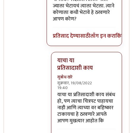
ज्याला भेटायचं त्याला भेटला. त्याने
कोणाला कधी भेटावे हे ठरवणारे
आपण कोण?
प्रतिसाद देण्यासाठी
लॉग इन करा
किंवा
सदस
याचा या
प्रतिसादाशी काय
सुबोध खरे
शुक्रवार, 19/08/2022
19:40
In reply to
आमिर खान देशाचा सामान्य
याचा या प्रतिसादाशी काय संबंध
हो, पण त्याचा चित्रपट पाहायचा
नाही आणि त्याच्या वर बहिष्कार
टाकायचा हे ठरवणारे आपले
आपण मुखत्यार आहोत कि