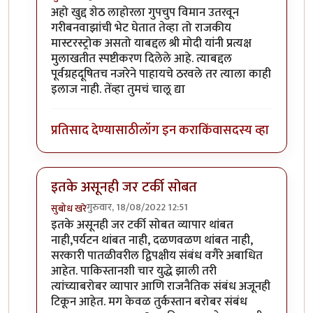
In reply to
अहो खुद्द शेठ लाहोरला गुपचुप
by
प्रचेतस
अहो खुद्द शेठ लाहोरला गुपचुप विमान उतरवून
गरीबनवाझांची भेट घेतात तेव्हा तो राजकीय
मास्टरस्ट्रोक असतो याबद्दल श्री मोदी यांनी प्रत्यक्ष
मुलाखतीत स्पष्टीकरण दिलेले आहे. त्याबद्दल
पूर्वग्रहदूषितच नजरेने पाहायचे ठरवले तर त्याला काही
इलाज नाही. तेंव्हा तुमचं चालू द्या
प्रतिसाद देण्यासाठी
लॉग इन करा
किंवा
सदस्य व्हा
इतके असूनही जर टर्की सोबत
गुरुवार, 18/08/2022 12:51
सुबोध खरे
In reply to
एक प्रश्न पडला आहे
by
जेम्स वांड
इतके असूनही जर टर्की सोबत व्यापार थांबत
नाही,पर्यटन थांबत नाही, दळणवळण थांबत नाही,
सरकारी पातळीवरील द्विपक्षीय संबंध वगैरे अबाधित
आहेत. पाकिस्तानशी चार युद्धे झाली तरी
त्यांच्याबरोबर व्यापार आणि राजनैतिक संबंध अजूनही
टिकून आहेत. मग केवळ तुर्कस्तान बरोबर संबंध