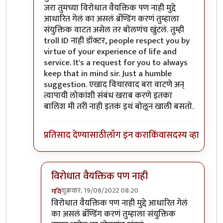
जरा तुमच्या विरोधात वैयक्तिक पण नाही मुद्दे
आधारित गेलं का असलं ब्रॅण्डिंग करणं तुम्हाला
संयुक्तिक वाटत असेल तर बोलणंच खुंटलं. तुम्ही
troll ID नाही डॉक्टर, people respect you by
virtue of your experience of life and
service. It's a request for you to always
keep that in mind sir. Just a humble
suggestion. एखाद विचारवाद बरा वाटणे अन्
त्यापायी लोकांशी संबंध खराब करणे इतका
बालिश मी तरी नाही इतकं इथं बोलून खाली बसतो.
प्रतिसाद देण्यासाठी
लॉग इन करा
किंवा
सदस्य व्हा
विरोधात वैयक्तिक पण नाही
शुक्रवार, 19/08/2022 08:20
गवि
In reply to
आमचं सोडा डॉक्टर
by
जेम्स वांड
विरोधात वैयक्तिक पण नाही मुद्दे आधारित गेलं
का असलं ब्रॅण्डिंग करणं तुम्हाला संयुक्तिक