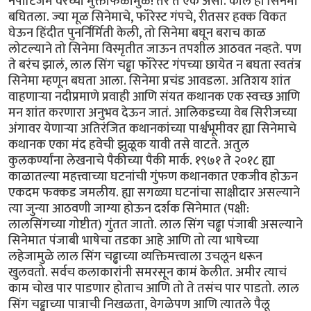
नेपोटिजम वरच्या मुक्ताफळामुळे! तर ते एक असो. काल हा सिनेमा
बघितला. ज्या मूळ सिनेमाचे, फॉरेस्ट गंपचे, रीतसर हक्क विकत
घेऊन हिंदीत पुनर्निर्मिती केली, तो सिनेमा बघून बराच काळ
लोटल्याने तो सिनेमा विस्मृतीत जाऊन तपशील आठवत नव्हते. पण
ते बरंच झालं, लाल सिंग चढ्ढा फॉरेस्ट गंपच्या छायेत न बघता स्वतंत्र
सिनेमा म्हणून बघता आला. सिनेमा प्रचंड आवडला. अतिशय शांत
वाहणाऱ्या नदीप्रमाणे प्रवाही आणि संयत कथानक एक स्वच्छ आणि
मन शांत करणारा अनुभव देऊन जातं. आलिकडच्या वेब सिरीजच्या
अंगावर येणाऱ्या अतिरंजित कथानकांच्या पार्श्वभूमीवर ह्या सिनेमाचे
कथानक एका मंद हवेची झुळूक यावी तसे वाटते. अतुल
कुलकर्ण्यांना लेखनाचे पैकीच्या पैकी मार्क. १९७१ ते २०१८ ह्या
काळातल्या महत्त्वाच्या घटनांची गुंफण कथानकात एकजीव होऊन
एकदम फक्कड जमलीय. ह्या सगळ्या घटनांचा साक्षीदार असल्याने
त्या जुन्या आठवणी जाग्या होऊन दर्शक सिनेमात (पक्षी:
लालसिंगच्या गोष्टीत) गुंतत जातो. लाल सिंग चढ्ढा पंजाबी असल्याने
सिनेमात पंजाबी भाषेचा तडका आहे आणि तो त्या भाषेच्या
लहेजामुळे लाल सिंग चढ्ढाच्या व्यक्तिमत्त्वाला उचलून धरून
खुलवतो. सर्वच कलाकारांनी समरसून कामं केलीत. अमीर त्याचं
काम चोख पार पाडणार होताच आणि तो ते तसंच पार पाडतो. लाल
सिंग चढ्ढाच्या पात्राची निखळता, वेगळेपण आणि त्यातले पैलू