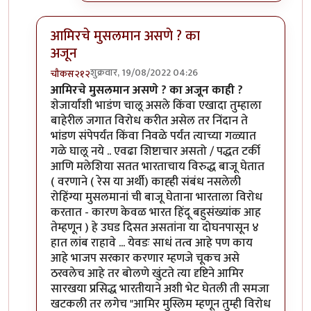
आमिरचे मुसलमान असणे ? का
अजून
शुक्रवार, 19/08/2022 04:26
चौकस२१२
In reply to
एक प्रश्न पडला आहे
by
जेम्स वांड
आमिरचे मुसलमान असणे ? का अजून काही ?
शेजार्यांशी भाडंण चालू असले किंवा एखादा तुम्हाला
बाहेरील जगात विरोध करीत असेल तर निंदान ते
भांडण संपेपर्यंत किंवा निवळे पर्यंत त्याच्या गळ्यात
गळे घालू नये .. एवढा शिष्टाचार असतो / पद्धत टर्की
आणि मलेशिया सतत भारताचाय विरुद्ध बाजू घेतात
( वरणाने ( रेस या अर्थी) काह्ही संबंध नसलेली
रोहिंग्या मुसलमानां ची बाजू घेताना भारताला विरोध
करतात - कारण केवळ भारत हिंदू बहुसंख्यांक आह
तेम्हणून ) हे उघड दिसत असतांना या दोघनपासून ४
हात लांब राहावे ... येवडः साधं तत्व आहे पण काय
आहे भाजप सरकार करणार म्हणजे चूकच असे
ठरवलेच आहे तर बोलणे खुंटते त्या दृष्टिने आमिर
सारखया प्रसिद्ध भारतीयाने अशी भेट घेतली ती समजा
खटकली तर लगेच "आमिर मुस्लिम म्हणून तुम्ही विरोध