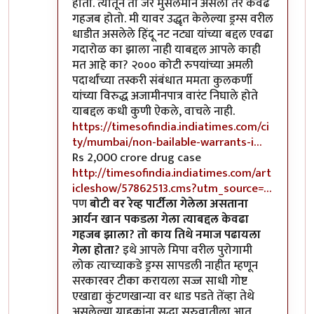
होतो. त्यातून तो जर मुसलमान असला तर केवढं
गहजब होतो. मी यावर उद्धृत केलेल्या ड्रग्स वरील
धाडीत असलेले हिंदू नट नट्या यांच्या बद्दल एवढा
गदारोळ का झाला नाही याबद्दल आपले काही
मत आहे का? २००० कोटी रुपयांच्या अमली
पदार्थांच्या तस्करी संबंधात ममता कुलकर्णी
यांच्या विरुद्ध अजामीनपात्र वारंट निघाले होते
याबद्दल कधी कुणी ऐकले, वाचले नाही.
https://timesofindia.indiatimes.com/ci
ty/mumbai/non-bailable-warrants-i…
Rs 2,000 crore drug case
http://timesofindia.indiatimes.com/art
icleshow/57862513.cms?utm_source=…
पण
बोटी वर रेव्ह पार्टीला गेलेला असताना
आर्यन खान पकडला गेला त्याबद्दल केवढा
गहजब झाला? तो काय तिथे नमाज पढायला
गेला होता?
इथे आपले मिपा वरील पुरोगामी
लोक त्याच्याकडे ड्रग्स सापडली नाहीत म्हणून
सरकारवर टीका करायला सज्ज साधी गोष्ट
एखाद्या कुंटणखान्या वर धाड पडते तेंव्हा तेथे
असलेल्या ग्राहकांना सुद्धा सुरुवातीला आत