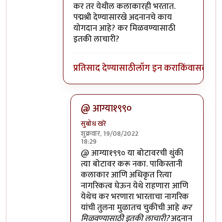
In reply to
पाकिस्तानी गायक अदनान सामीला
b
कर तर येथील कलाकारही भरतात.
पद्मश्री देण्यासारखे अदनानचे काय
योगदान आहे? कर मिळवण्यासाठी
इतकी लाचारी?
प्रतिसाद देण्यासाठी
लॉग इन करा
किंवा
सदस्य व्
@ आग्या१९९०
सुबोध खरे
शुक्रवार, 19/08/2022
18:29
In reply to
कर तर येथील कलाकारही भरतात.
@ आग्या१९९० या बोटावरची थुंकी
त्या बोटावर करू नका. पाकिस्तानी
कलाकार आणि अधिकृत रित्या
नागरिकत्व घेऊन येथे राहणारा आणि
येथेच कर भरणारा भारताचा नागरिक
यांची तुलना मुळातच चुकीची आहे
कर
मिळवण्यासाठी इतकी लाचारी?
अदनान