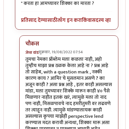
" करता हा आमच्यावर शिक्का का मारता ?
प्रतिसाद देण्यासाठी
लॉग इन करा
किंवा
सदस्य व्हा
चौकस
शुक्रवार, 19/08/2022 07:54
जेम्स वांड
In reply to
आमिरचे मुसलमान असणे ? का अजून
by
चौक
तुमचा नेमका प्रॉब्लेम मला कळला नाही, अहो
तुम्हीच माझा प्रश्न ठळक केला आहे ना ? प्रश्न आहे
तो साहेब, with a question mark , नक्की
कारण काय ? आमिर चे मुसलमान असणे
?
का
अजून काही
?
असा प्रश्न आहे , इतर काही असल्यास
मांडा, मला तुमच्यावर शिक्के मारून काही ४० पैसे
मिळणार नाहीत इतकं खरं, त्यामुळे मला तो नाद
पण नाही, मिसळपावचे नाद हमरीतुमरी वर लढवणे
तर त्याहून नाही. त्यामुळे मांडण्यालायक काही
असल्यास कृपया माझेही perspective lend
करण्यास मदत करावी अन्यथा, शिक्का मारू असा