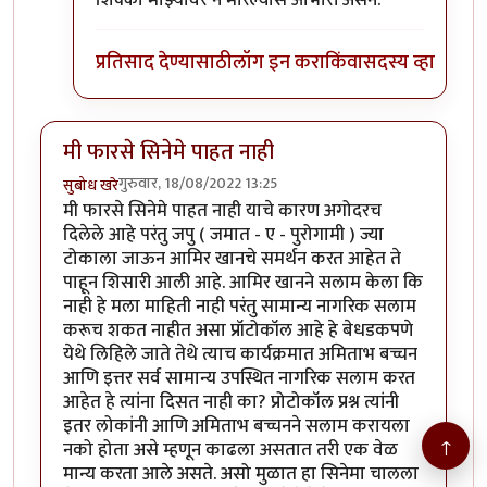
शिक्का माझ्यावर न मारल्यास आभारी असेन.
प्रतिसाद देण्यासाठी
लॉग इन करा
किंवा
सदस्य व्हा
मी फारसे सिनेमे पाहत नाही
गुरुवार, 18/08/2022 13:25
सुबोध खरे
मी फारसे सिनेमे पाहत नाही याचे कारण अगोदरच
दिलेले आहे परंतु जपु ( जमात - ए - पुरोगामी ) ज्या
टोकाला जाऊन आमिर खानचे समर्थन करत आहेत ते
पाहून शिसारी आली आहे. आमिर खानने सलाम केला कि
नाही हे मला माहिती नाही परंतु सामान्य नागरिक सलाम
करूच शकत नाहीत असा प्रॉटोकॉल आहे हे बेधडकपणे
येथे लिहिले जाते तेथे त्याच कार्यक्रमात अमिताभ बच्चन
आणि इत्तर सर्व सामान्य उपस्थित नागरिक सलाम करत
आहेत हे त्यांना दिसत नाही का? प्रोटोकॉल प्रश्न त्यांनी
इतर लोकांनी आणि अमिताभ बच्चनने सलाम करायला
↑
नको होता असे म्हणून काढला असतात तरी एक वेळ
मान्य करता आले असते. असो मुळात हा सिनेमा चालला