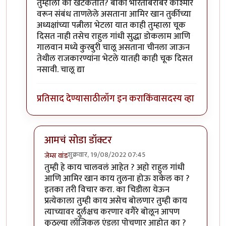
तुम्हाला का खटकतात? बाकी भारताबरोबर काश्मीर
वरून संबंध ताणलेले असताना आमिर खान तुर्कीच्या
अध्यक्षांच्या पत्नीला भेटला यात काही तुम्हाला चूक
दिसत नाही तसेच राहुल गांधी सुद्धा डोकलाम आणि
गालवान मध्ये कुरबुरी चालू असताना चीनला जाऊन
तेथील राजकारण्यांना भेटले यातही काही चूक दिसत
नसावी. चालू द्या
प्रतिसाद देण्यासाठी
लॉग इन करा
किंवा
सदस्य व्हा
आमचं सोडा डॉक्टर
शुक्रवार, 19/08/2022 07:45
जेम्स वांड
In reply to
इतके असूनही जर टर्की सोबत
by
सुबोध खरे
तुम्ही हे काय चालवलं आहेत ? अहो राहुल गांधी
आणि आमिर खान काय तुलना होऊ शकेल का ?
इतका तरी विचार करा. का चिडीला येऊन
प्रत्येकाला तुम्ही काय असेच बोलणार तुम्ही काय
त्याच्यावर दुर्लक्षच करणार वगैरे बोलून आपण
कुठल्या लॉजिकल एंडला पोचणार आहोत का ?