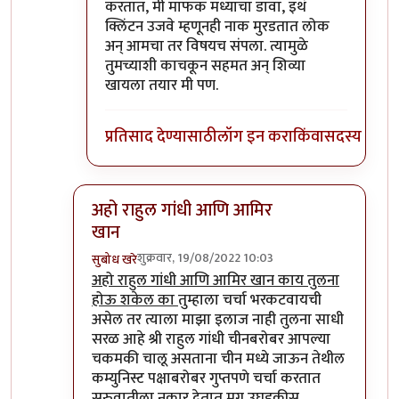
करतात, मी माफक मध्याचा डावा, इथं
क्लिंटन उजवे म्हणूनही नाक मुरडतात लोक
अन् आमचा तर विषयच संपला. त्यामुळे
तुमच्याशी काचकून सहमत अन् शिव्या
खायला तयार मी पण.
प्रतिसाद देण्यासाठी
लॉग इन करा
किंवा
सदस्य व्हा
अहो राहुल गांधी आणि आमिर
खान
शुक्रवार, 19/08/2022 10:03
सुबोध खरे
In reply to
आमचं सोडा डॉक्टर
by
जेम्स वांड
अहो राहुल गांधी आणि आमिर खान काय तुलना
होऊ शकेल का
तुम्हाला चर्चा भरकटवायची
असेल तर त्याला माझा इलाज नाही तुलना साधी
सरळ आहे श्री राहुल गांधी चीनबरोबर आपल्या
चकमकी चालू असताना चीन मध्ये जाऊन तेथील
कम्युनिस्ट पक्षाबरोबर गुप्तपणे चर्चा करतात
सुरुवातीला नकार देतात मग उघडकीस