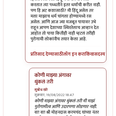
करतात त्या पध्धतीने इतर धर्माची करीत नाही.
पण हि अट कशासाठी? मी हिंदू असेल तर
मला माझाच धर्म चांगला होण्यामध्ये रस
असेल. आणि आज ज्या मजबूत पायावर उभे
राहून आपण देशाच्या स्थिरतेलाच आव्हान देत
आहोत तो पाया कितीही नाही म्हटलं तरीही
पुरोगामी लोकांनीच तयार केला आहे.
प्रतिसाद देण्यासाठी
लॉग इन करा
किंवा
सदस्य व्हा
कोणी माझ्या अंगावर
थुंकलं तरी
सुबोध खरे
शुक्रवार, 19/08/2022 18:47
In reply to
पुरोगामी आणि लिबरल
by
सर टोबी
कोणी माझ्या अंगावर थुंकलं तरी मी माझं
पुरोगामीत्व आणि उदारपणा सोडणार नाही.
वा! वा! श्री मोहनदास करमचंद यांच्या नंतर