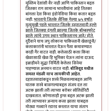
मुस्लिम देशांशी वैर नाही आणि पाकिस्तान बद्दल
जितका राग सामान्य भारतीयांना आहे तितका
बांगला देश किंवा इंडोनेशिया किंवा कतार बद्दल
नाही.
भारताचे जितके सैनिक गेल्या ७५ वर्षात
मृत्युमुखी पडले भारतात जितके दहशतवादी हल्ले
झाले जितक्या दंगली झाल्या जितके बॉम्बस्फोट
झाले त्यांचे उगम स्थान पाकिस्तानच आहे/ होते.
दुर्दैवाने याच जपु लोकाना पाकिस्तानी खेळाडूंनी/
कलाकारांनी भारतात येऊन पैसा कमावण्यात
काही गैर वाटत नाही. कलेसाठी कला किंवा
खेळासाठी खेळ हि भूमिका घेऊन त्यांना दाऊद
इब्राहीमने सुद्धा निर्मिती केलेला सिनेमा
पाहण्यास अनमान वाटत नाही.
बॉलिवूड मधील
समस्त मंडळी याच लायकीची आहेत
.
दहशतवाद्यांकडून शस्त्रे मिळवल्याबद्दल आणि
घातक शस्त्रे बाळगल्याबद्दल संजय दत्त ला
अटक झाली तरी त्याच्या बरोबर सॉलिडॅरिटी
दाखवतात. कोणालाही ड्रग्स बद्दल अटक झाली
तरी त्याच्यावर अन्याय कसा झाला याबद्दल
मोठ्या गळ्याने रडारड करतात याचा संताप