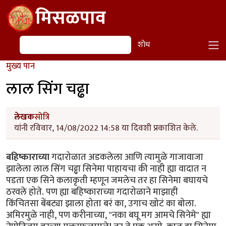
Skip to main content
मिसळपाव
शोध
शोध
मुख्य पान
लाल सिंग चढ्ढा
लेखक
सोत्रि
यांनी रविवार, 14/08/2022 14:58 या दिवशी प्रकाशित केले.
बहिष्काराच्या
गदारोळात अडकलेला आणि त्यामुळे गाजावाजा
झालेला लाल सिंग चढ्ढा सिनेमा पाहायचा की नाही ह्या वादात न
पडता एक सिने कलाकृती म्हणून जमलेच तर हा सिनेमा बघायचे
ठरवले होते. पण ह्या बहिष्काराच्या गदारोळाने माझाही
किंचितसा बेंबट्या झाला होता बरं का, उगाच खोटं का बोला.
अमिरमुळे नाही, पण करीनाच्या, "नका बघू मग आमचे सिनेमे" ह्या