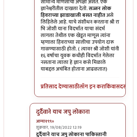
सामान्य माणसाची अपेक्षा असते. एक
ज्ञानेश्वरीतील दाखला देतो.
सज्जन लोक
हिवराच्या झाडाखाली बसत नाहीत
असे
लिहिलेले आहे. याचे संशीधन करताना श्री रा
भि जोशी याना विदर्भात याचा संदर्भ
लागला तेथील एक खेडूत माणूस त्यांना
म्हणाला हिवराच्या सालीचा उपयोग दारू
गाळण्यासाठी होतो. ( त्यावर श्री जोशी यांनी
१६ वर्षाचा युवक कधीही विदर्भात गेलेला
नसताना त्याला हे ज्ञान कसे मिळाले
याबद्दल अचंबित होताना आढळतात)
प्रतिसाद देण्यासाठी
लॉग इन करा
किंवा
सदस्य व्हा
दुर्दैवाने याच जपु लोकाना
आग्या१९९०
शुक्रवार, 19/08/2022 12:19
In reply to
अहो राहुल गांधी आणि आमिर खान
by
सुब
दुर्दैवाने याच जपु लोकाना पाकिस्तानी