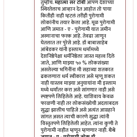
तुम्हीच.
महात्मा सर टोबी
आपण देशाच्या
स्थिरतेलाच आव्हान देत आहोत तो पाया
कितीही नाही म्हटलं तरीही पुरोगामी
लोकांनीच तयार केला आहे. मूळ पुरोगामी
आणि जमात - ए - पुरोगामी यात जमीन
अस्मानाचा फरक आहे. तेवढा जाणून
घेतलात तर पुरेसे आहे. डॉ बाबासाहेब
आंबेडकर यांनी इस्लाम धर्मामध्ये
देशनिष्ठेपेक्षा धर्मनिष्ठेला जास्त महत्त्व दिले
जाते, आणि माझ्या ५० % लोकसंख्या
असलेल्या भगिनींना मी सहाव्या शतकात
ढकलणारा धर्म स्वीकारा असे म्हणू शकत
नाही यास्तव माझ्या अनुयायांना मी इस्लाम
मध्ये धर्मांतर करा असे सांगणार नाही असे
स्पष्टपणे लिहिलेले आहे. याशिवाय केवळ
फाळणी नाही तर लोकसंख्येची अदलाबदल
सुद्धा झालीच पाहिजे असे अत्यंत आग्रहाने
सांगत असत त्याची कारणे सुद्धा त्यांनी
विस्तृतपणे लिहिलेली आहेत. त्यांना कुणी ते
पुरोगामी नाहीत म्हणून म्हणणार नाही.
येथे