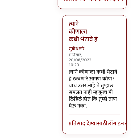
त्याने
कोणाला
कधी भेटावे हे
सुबोध खरे
शनिवार,
20/08/2022
10:20
In reply to
हो, पण त्याचा चित्रपट 
त्याने कोणाला कधी भेटावे
हे ठरवणारे
आपण कोण?
याचं उत्तर आहे ते तुम्हाला
समजत नाही म्हणूनच मी
लिहिलं होतं कि तुम्ही ताण
घेऊ नका.
प्रतिसाद देण्यासाठी
लॉग इन करा
कि