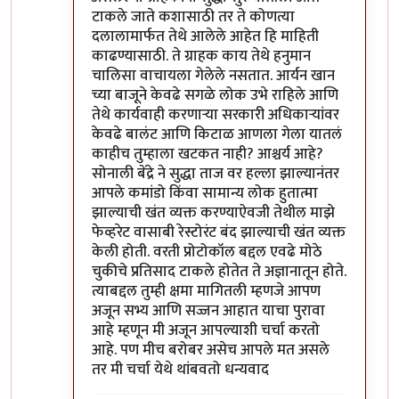
टाकले जाते कशासाठी तर ते कोणत्या
दलालामार्फत तेथे आलेले आहेत हि माहिती
काढण्यासाठी. ते ग्राहक काय तेथे हनुमान
चालिसा वाचायला गेलेले नसतात. आर्यन खान
च्या बाजूने केवढे सगळे लोक उभे राहिले आणि
तेथे कार्यवाही करणाऱ्या सरकारी अधिकाऱ्यांवर
केवढे बालंट आणि किटाळ आणला गेला यातलं
काहीच तुम्हाला खटकत नाही? आश्चर्य आहे?
सोनाली बेंद्रे ने सुद्धा ताज वर हल्ला झाल्यानंतर
आपले कमांडो किंवा सामान्य लोक हुतात्मा
झाल्याची खंत व्यक्त करण्याऐवजी तेथील माझे
फेव्हरेट वासाबी रेस्टोरंट बंद झाल्याची खंत व्यक्त
केली होती. वरती प्रोटोकॉल बद्दल एवढे मोठे
चुकीचे प्रतिसाद टाकले होतेत ते अज्ञानातून होते.
त्याबद्दल तुम्ही क्षमा मागितली म्हणजे आपण
अजून सभ्य आणि सज्जन आहात याचा पुरावा
आहे म्हणून मी अजून आपल्याशी चर्चा करतो
आहे. पण मीच बरोबर असेच आपले मत असले
तर मी चर्चा येथे थांबवतो धन्यवाद