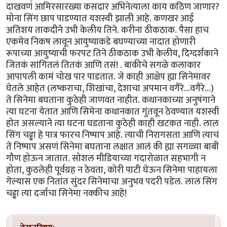
दाखवणं आमिरसारख्या कसदार अभिनेत्याला काय कठिण जाणार?
मोना सिंग छाप पाडण्यात यशस्वी झाली आहे. कणखर आई
अतिशय ताकदीने उभी केलीय तिने. करीना ठीकठाक. पैसा हाच
एकमेव निकष लावून आयुष्याकडे बघण्याच्या नादात होणारी
रूपाच्या आयुष्याची फरपट तिने ठीकठाक उभी केलीय, दिग्दर्शकाने
जितकं सांगितलं तितकं आणि तसं! . बाकीचे सगळे कलाकार
आपापली कामं चोख पार पाडतात. जे काही आक्षेप ह्या सिनेमावर
घेतले आहेत (लष्कराचा, शिखांचा, देशाचा अपमान वगैरे...वगैरे...)
ते सिनेमा बघताना कुठेही जाणवत नाहीत. कथानकाच्या अनुषंगाने
त्या घटना येतात आणि सिमेना कथानकात गुंतवून ठेवण्यात यशस्वी
होत असल्याने त्या घटना घडताना कुठेही काही खटकत नाही. लाल
सिंग चढ्ढा हे पात्र फारच निष्पाप आहे. त्याची निरागसता आणि त्याचं
ते निष्पाप असणं सिनेमा बघताना लक्षात आलं की ह्या सगळ्या बाबी
गौण होऊन जातात. सोशल मीडियाच्या गदारोळात सहभागी न
होता, कुठलेही पूर्वग्रह न ठेवता, कोरी पाटी घेऊन सिनेमा पाहायला
गेल्यास एक नितांत सुंदर सिनेमाचा अनुभव पदरी पडेल. लाल सिंग
चढ्ढा त्या दर्जाचा सिनेमा नक्कीच आहे!