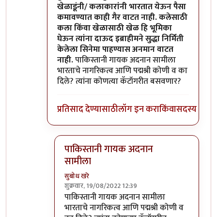
खेळाडूंनी/ कलाकारांनी भारतात येऊन पैसा
कमावण्यात काही गैर वाटत नाही. कलेसाठी
कला किंवा खेळासाठी खेळ हि भूमिका
घेऊन त्यांना दाऊद इब्राहीमने सुद्धा निर्मिती
केलेला सिनेमा पाहण्यास अनमान वाटत
नाही.
पाकिस्तानी गायक अदनान सामीला
भारताचे नागरिकत्व आणि पद्मश्री कोणी व का
दिले? त्यांना कोणत्या कॅटॉगरीत बसवणार?
प्रतिसाद देण्यासाठी
लॉग इन करा
किंवा
सदस्य व्हा
पाकिस्तानी गायक अदनान
सामीला
सुबोध खरे
शुक्रवार, 19/08/2022 12:39
In reply to
दुर्दैवाने याच जपु लोकाना
by
आग्या१९९
पाकिस्तानी गायक अदनान सामीला
भारताचे नागरिकत्व आणि पद्मश्री कोणी व