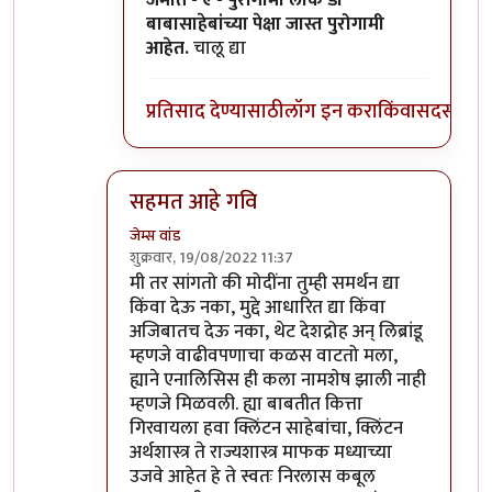
जमात - ए - पुरोगामी लोक डॉ
बाबासाहेबांच्या पेक्षा जास्त पुरोगामी
आहेत.
चालू द्या
प्रतिसाद देण्यासाठी
लॉग इन करा
किंवा
सदस्य व्हा
सहमत आहे गवि
जेम्स वांड
शुक्रवार, 19/08/2022 11:37
In reply to
विरोधात वैयक्तिक पण नाही
by
गवि
मी तर सांगतो की मोदींना तुम्ही समर्थन द्या
किंवा देऊ नका, मुद्दे आधारित द्या किंवा
अजिबातच देऊ नका, थेट देशद्रोह अन् लिब्रांडू
म्हणजे वाढीवपणाचा कळस वाटतो मला,
ह्याने एनालिसिस ही कला नामशेष झाली नाही
म्हणजे मिळवली. ह्या बाबतीत कित्ता
गिरवायला हवा क्लिंटन साहेबांचा, क्लिंटन
अर्थशास्त्र ते राज्यशास्त्र माफक मध्याच्या
उजवे आहेत हे ते स्वतः निरलास कबूल