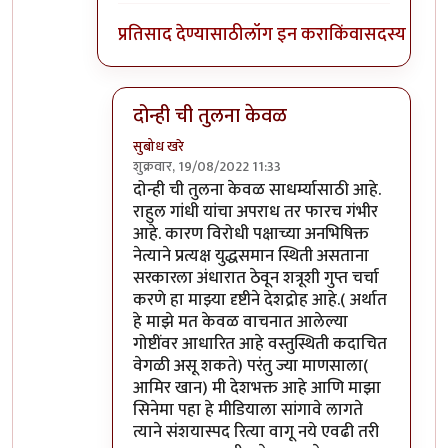
प्रतिसाद देण्यासाठी
लॉग इन करा
किंवा
सदस्य व्हा
दोन्ही ची तुलना केवळ
सुबोध खरे
शुक्रवार, 19/08/2022 11:33
In reply to
माफ करा
by
जेम्स वांड
दोन्ही ची तुलना केवळ साधर्म्यासाठी आहे.
राहुल गांधी यांचा अपराध तर फारच गंभीर
आहे. कारण विरोधी पक्षाच्या अनभिषिक्त
नेत्याने प्रत्यक्ष युद्धसमान स्थिती असताना
सरकारला अंधारात ठेवून शत्रूशी गुप्त चर्चा
करणे हा माझ्या दृष्टीने देशद्रोह आहे.( अर्थात
हे माझे मत केवळ वाचनात आलेल्या
गोष्टींवर आधारित आहे वस्तुस्थिती कदाचित
वेगळी असू शकते) परंतु ज्या माणसाला(
आमिर खान) मी देशभक्त आहे आणि माझा
सिनेमा पहा हे मीडियाला सांगावे लागते
त्याने संशयास्पद रित्या वागू नये एवढी तरी