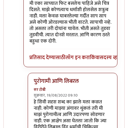
मी एका साच्यात फिट बसलेच पाहिजे असे चित्र
दिसते. माझे कोणत्याच धर्माशी होलसेल शत्रुत्व
नाही. मला केवळ घाबरलेल्या गर्दीत साप साप
असे कोणी ओरडल्यास भीती वाटते. सापाची नव्हे.
तो असला तरी दोघांना चावेल. भीती असते तुडवा
तुडवीची. त्यात दोनशे मरतात. आणि कारण ठरते
बहुधा एक दोरी.
प्रतिसाद देण्यासाठी
लॉग इन करा
किंवा
सदस्य व्हा
पुरोगामी आणि लिबरल
सर टोबी
शुक्रवार, 19/08/2022 09:10
In reply to
विरोधात वैयक्तिक पण नाही
by
गवि
हे शिवी सदृश शब्द का झाले मला कळत
नाही. कोणी माझ्या अंगावर थुंकलं तरी मी
माझं पुरोगामीत्व आणि उदारपणा सोडणार
नाही. एक आक्षेप असा घेतला जातो कि ज्या
हिरीरीने लिबरल हिंदू धर्माची चिकित्सा