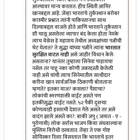
आल्यावर मान्य करतात. हीच स्थिती आमिर
खानबद्दल आहे. जेंव्हा भारताचे तुर्कस्थान बरोबर
काश्मीर प्रश्नात त्यांनी पाकिस्तानचा साथ
दिल्याबद्दल वाजले होते आणि भारताने तुर्कस्तान
शी चालू असलेला व्यापार बंद केला होता नेमके
त्याच वेळेस हे महाशय तेथील अध्यक्षांच्या पत्नीची
भेट घेतात? ते सुद्धा यांच्या पत्नीने त्यांना
भारतात
सुरक्षित वाटत नाही
असे जाहीर विधान केले
असताना? यानंतर तुम्हाला सिनेमा पाहायचा
नसेल तर पाहू नका कोणी जबरदस्ती केलेली
नाही असे यांची त्याच सिनेमातील साथीदार
करीना खान सार्वजनिक ठिकाणी बोलताना
म्हणते? इतका माज? कसला? पैशाचा?
लोकांची स्मरणशक्ती वाईट असते पण
इतकीसुद्धा वाईट नसते. ५२ पैकी दुसऱ्या
कोणत्याही इस्लामी देशात गेले असते तर असे
वादंग झाले असते का?. बाकी जपु ( जमात - ए -
पुरोगामी) लोक सर्रास भाजप किंवा संघवाल्याना
मुस्लिम विरोधी ठरवतात. तेंव्हा ते एक गोष्ट
सोयिस्कर रित्या विसरतात कि भारताचे इतर