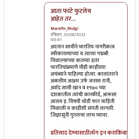
आता फाटे फुटलेच
आहेत तर…
Marathi_Mulgi
रविवार, 21/08/2022
00:41
In reply to
कर तर येथील कलाकारही भरतात.
अदनान सामीने भारतिय नागरीकत्व
स्वीकारल्याच्या व त्याला पद्मश्री
मिळाल्याच्या बातम्या इतर
भारतियांप्रमाणे मीही काहीश्या
अचंब्याने पाहिल्या होत्या. कालांतराने
अकलीम अख्तर उर्फ जनरल रानी,
अर्शद सामी खान व १९७० च्या
दशकातील त्यांची कारकीर्द, आरूसा
आलम इ. विषयी थोडी फार माहिती
मिळाली व काहीशी संगती लागली.
जिज्ञासूंनी गुगलचा लाभ घ्यावा.
प्रतिसाद देण्यासाठी
लॉग इन करा
किंवा
सदस्य