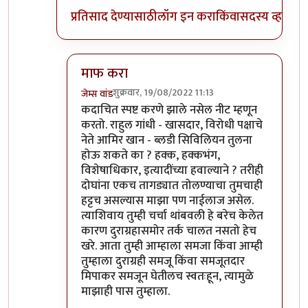
प्रतिसाद देण्यासाठी
लॉग इन करा
किंवा
सदस्य व्हा
माफ करा
शुक्रवार, 19/08/2022 11:13
जेम्स वांड
In reply to
अहो राहुल गांधी आणि आमिर खान
by
सुब
कदाचित स्पष्ट करणे झाले नसेल नीट म्हणून
करतो. राहुल गांधी - खासदार, विरोधी पक्षाचे
नेते आमिर खान - ब्लडी सिविलियन तुलना
होऊ शकते का ? हक्क, हक्कभंग,
विशेषाधिकार, इत्यादींच्या हवाल्याने ? तरीही
दोघांना एकच तागड्यात तोलण्याचा तुमचाही
हट्टच असल्यास माझा पण नाईलाज असेल.
त्याशिवाय तुम्ही चर्चा थांबवली हे बरेच केलेत
कारण दुराग्रहासमोर तर्क चालत नसतो हेच
खरे. आता तुम्ही आम्हाला समजा किंवा आम्ही
तुम्हाला दुराग्रही समजू किंवा समजूतदार
मिपाकर समजून घेतीलच स्वतःहून, त्यामुळे
माझाही पास तुम्हाला.