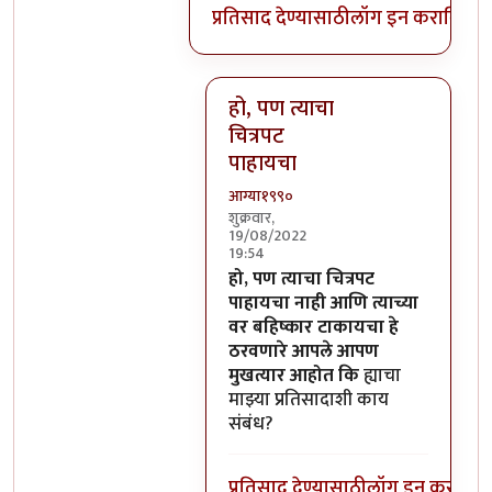
प्रतिसाद देण्यासाठी
लॉग इन करा
किंवा
स
हो, पण त्याचा
चित्रपट
पाहायचा
आग्या१९९०
शुक्रवार,
19/08/2022
19:54
In reply to
याचा या प्रतिसादाशी काय
हो, पण त्याचा चित्रपट
पाहायचा नाही आणि त्याच्या
वर बहिष्कार टाकायचा हे
ठरवणारे आपले आपण
मुखत्यार आहोत कि
ह्याचा
माझ्या प्रतिसादाशी काय
संबंध?
प्रतिसाद देण्यासाठी
लॉग इन करा
किंव