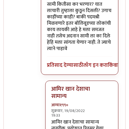
सामी कितीसा कर भरणार? यात
लाचारी तुम्हाला कुठून दिसली? उगाच
काहींच्या काही? बाकी पदमश्री
मिळवणारे इतर बॉलिवूडच्या लोकांची
काय लायकी आहे हे मला समजत
नाही तसेच अदनान सामी ला का दिले
हेहि मला सांगता येणार नाही. ते ज्याचे
त्याने पाहावे
प्रतिसाद देण्यासाठी
लॉग इन करा
किंवा
सदस्य
आमिर खान देशाचा
सामान्य
आग्या१९९०
शुक्रवार, 19/08/2022
19:33
In reply to
@ आग्या१९९०
by
सुबोध खरे
आमिर खान देशाचा सामान्य
नागरीक. परदेशात रितसर गेला.