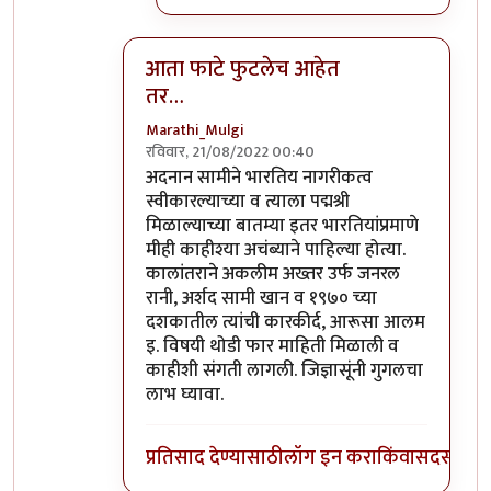
आता फाटे फुटलेच आहेत
तर…
Marathi_Mulgi
रविवार, 21/08/2022 00:40
In reply to
दुर्दैवाने याच जपु लोकाना
by
आग्या१९९
अदनान सामीने भारतिय नागरीकत्व
स्वीकारल्याच्या व त्याला पद्मश्री
मिळाल्याच्या बातम्या इतर भारतियांप्रमाणे
मीही काहीश्या अचंब्याने पाहिल्या होत्या.
कालांतराने अकलीम अख्तर उर्फ जनरल
रानी, अर्शद सामी खान व १९७० च्या
दशकातील त्यांची कारकीर्द, आरूसा आलम
इ. विषयी थोडी फार माहिती मिळाली व
काहीशी संगती लागली. जिज्ञासूंनी गुगलचा
लाभ घ्यावा.
प्रतिसाद देण्यासाठी
लॉग इन करा
किंवा
सदस्य व्हा