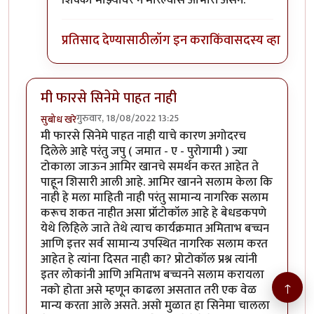
शिक्का माझ्यावर न मारल्यास आभारी असेन.
प्रतिसाद देण्यासाठी
लॉग इन करा
किंवा
सदस्य व्हा
मी फारसे सिनेमे पाहत नाही
गुरुवार, 18/08/2022 13:25
सुबोध खरे
मी फारसे सिनेमे पाहत नाही याचे कारण अगोदरच
दिलेले आहे परंतु जपु ( जमात - ए - पुरोगामी ) ज्या
टोकाला जाऊन आमिर खानचे समर्थन करत आहेत ते
पाहून शिसारी आली आहे. आमिर खानने सलाम केला कि
नाही हे मला माहिती नाही परंतु सामान्य नागरिक सलाम
करूच शकत नाहीत असा प्रॉटोकॉल आहे हे बेधडकपणे
येथे लिहिले जाते तेथे त्याच कार्यक्रमात अमिताभ बच्चन
आणि इत्तर सर्व सामान्य उपस्थित नागरिक सलाम करत
आहेत हे त्यांना दिसत नाही का? प्रोटोकॉल प्रश्न त्यांनी
इतर लोकांनी आणि अमिताभ बच्चनने सलाम करायला
↑
नको होता असे म्हणून काढला असतात तरी एक वेळ
मान्य करता आले असते. असो मुळात हा सिनेमा चालला