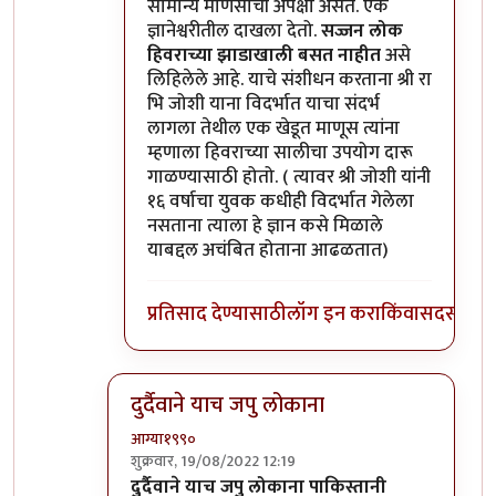
सामान्य माणसाची अपेक्षा असते. एक
ज्ञानेश्वरीतील दाखला देतो.
सज्जन लोक
हिवराच्या झाडाखाली बसत नाहीत
असे
लिहिलेले आहे. याचे संशीधन करताना श्री रा
भि जोशी याना विदर्भात याचा संदर्भ
लागला तेथील एक खेडूत माणूस त्यांना
म्हणाला हिवराच्या सालीचा उपयोग दारू
गाळण्यासाठी होतो. ( त्यावर श्री जोशी यांनी
१६ वर्षाचा युवक कधीही विदर्भात गेलेला
नसताना त्याला हे ज्ञान कसे मिळाले
याबद्दल अचंबित होताना आढळतात)
प्रतिसाद देण्यासाठी
लॉग इन करा
किंवा
सदस्य व्हा
दुर्दैवाने याच जपु लोकाना
आग्या१९९०
शुक्रवार, 19/08/2022 12:19
In reply to
अहो राहुल गांधी आणि आमिर खान
by
सुब
दुर्दैवाने याच जपु लोकाना पाकिस्तानी