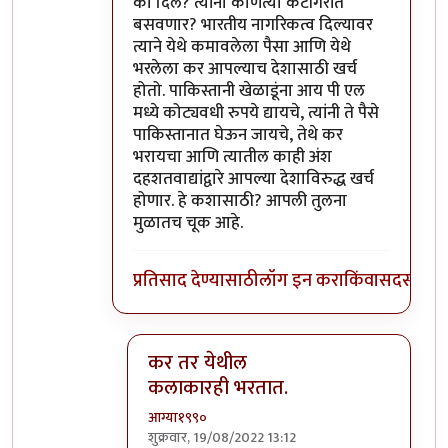
का दिले? त्यांना कोणत्या कॅटॉगरीत
बसवणार? भारतीय नागरिकत्व दिल्यावर
त्याने येथे कमावलेला पैसा आणि येथे
भरलेला कर आपल्याच देशासाठी खर्च
होतो. पाकिस्तानी खेळाडूंना आय पी एल
मध्ये कोट्यवधी रुपये द्यायचे, त्यांनी ते पैसे
पाकिस्तानात घेऊन जायचे, तेथे कर
भरायचा आणि त्यातील काही अंश
दहशतवाद्यांद्वारे आपल्या देशाविरुद्ध खर्च
होणार. हे कशासाठी? आपली तुलना
मुळातच चूक आहे.
प्रतिसाद देण्यासाठी
लॉग इन करा
किंवा
सदस्य व्हा
कर तर येथील
कलाकारही भरतात.
आग्या१९९०
शुक्रवार, 19/08/2022 13:12