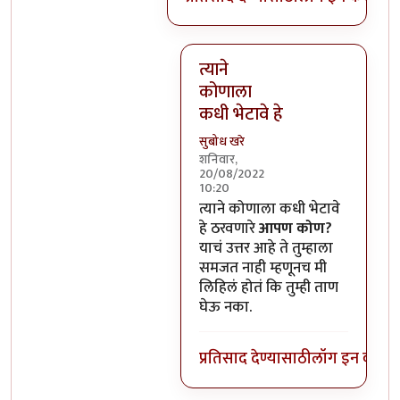
त्याने
कोणाला
कधी भेटावे हे
सुबोध खरे
शनिवार,
20/08/2022
10:20
In reply to
हो, पण त्याचा चित्रपट 
त्याने कोणाला कधी भेटावे
हे ठरवणारे
आपण कोण?
याचं उत्तर आहे ते तुम्हाला
समजत नाही म्हणूनच मी
लिहिलं होतं कि तुम्ही ताण
घेऊ नका.
प्रतिसाद देण्यासाठी
लॉग इन करा
कि