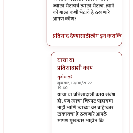
ज्याला भेटायचं त्याला भेटला. त्याने
कोणाला कधी भेटावे हे ठरवणारे
आपण कोण?
प्रतिसाद देण्यासाठी
लॉग इन करा
किंवा
सदस
याचा या
प्रतिसादाशी काय
सुबोध खरे
शुक्रवार, 19/08/2022
19:40
In reply to
आमिर खान देशाचा सामान्य
याचा या प्रतिसादाशी काय संबंध
हो, पण त्याचा चित्रपट पाहायचा
नाही आणि त्याच्या वर बहिष्कार
टाकायचा हे ठरवणारे आपले
आपण मुखत्यार आहोत कि