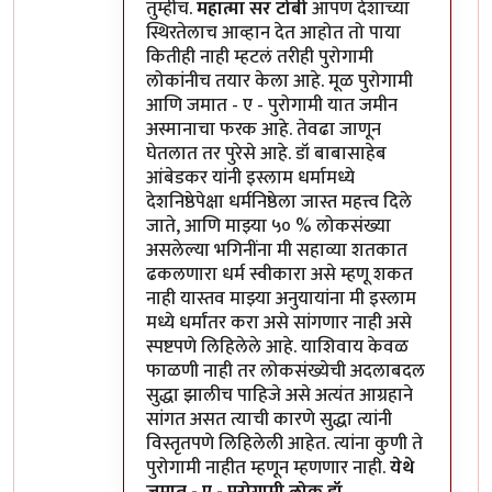
तुम्हीच.
महात्मा सर टोबी
आपण देशाच्या
स्थिरतेलाच आव्हान देत आहोत तो पाया
कितीही नाही म्हटलं तरीही पुरोगामी
लोकांनीच तयार केला आहे. मूळ पुरोगामी
आणि जमात - ए - पुरोगामी यात जमीन
अस्मानाचा फरक आहे. तेवढा जाणून
घेतलात तर पुरेसे आहे. डॉ बाबासाहेब
आंबेडकर यांनी इस्लाम धर्मामध्ये
देशनिष्ठेपेक्षा धर्मनिष्ठेला जास्त महत्त्व दिले
जाते, आणि माझ्या ५० % लोकसंख्या
असलेल्या भगिनींना मी सहाव्या शतकात
ढकलणारा धर्म स्वीकारा असे म्हणू शकत
नाही यास्तव माझ्या अनुयायांना मी इस्लाम
मध्ये धर्मांतर करा असे सांगणार नाही असे
स्पष्टपणे लिहिलेले आहे. याशिवाय केवळ
फाळणी नाही तर लोकसंख्येची अदलाबदल
सुद्धा झालीच पाहिजे असे अत्यंत आग्रहाने
सांगत असत त्याची कारणे सुद्धा त्यांनी
विस्तृतपणे लिहिलेली आहेत. त्यांना कुणी ते
पुरोगामी नाहीत म्हणून म्हणणार नाही.
येथे