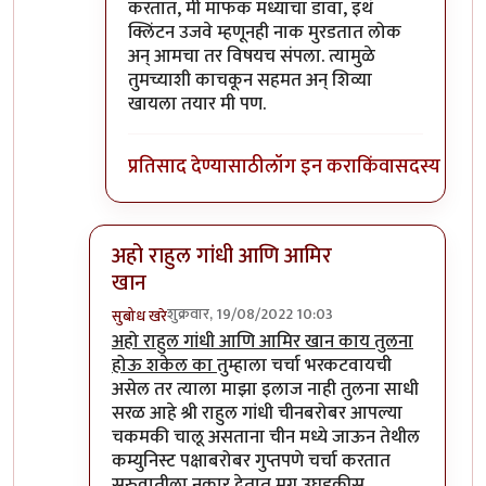
करतात, मी माफक मध्याचा डावा, इथं
क्लिंटन उजवे म्हणूनही नाक मुरडतात लोक
अन् आमचा तर विषयच संपला. त्यामुळे
तुमच्याशी काचकून सहमत अन् शिव्या
खायला तयार मी पण.
प्रतिसाद देण्यासाठी
लॉग इन करा
किंवा
सदस्य व्हा
अहो राहुल गांधी आणि आमिर
खान
शुक्रवार, 19/08/2022 10:03
सुबोध खरे
In reply to
आमचं सोडा डॉक्टर
by
जेम्स वांड
अहो राहुल गांधी आणि आमिर खान काय तुलना
होऊ शकेल का
तुम्हाला चर्चा भरकटवायची
असेल तर त्याला माझा इलाज नाही तुलना साधी
सरळ आहे श्री राहुल गांधी चीनबरोबर आपल्या
चकमकी चालू असताना चीन मध्ये जाऊन तेथील
कम्युनिस्ट पक्षाबरोबर गुप्तपणे चर्चा करतात
सुरुवातीला नकार देतात मग उघडकीस