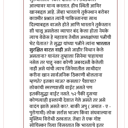
आल्यावर मान्य करतात. हीच स्थिती आमिर
खानबद्दल आहे. जेंव्हा भारताचे तुर्कस्थान बरोबर
काश्मीर प्रश्नात त्यांनी पाकिस्तानचा साथ
दिल्याबद्दल वाजले होते आणि भारताने तुर्कस्तान
शी चालू असलेला व्यापार बंद केला होता नेमके
त्याच वेळेस हे महाशय तेथील अध्यक्षांच्या पत्नीची
भेट घेतात? ते सुद्धा यांच्या पत्नीने त्यांना
भारतात
सुरक्षित वाटत नाही
असे जाहीर विधान केले
असताना? यानंतर तुम्हाला सिनेमा पाहायचा
नसेल तर पाहू नका कोणी जबरदस्ती केलेली
नाही असे यांची त्याच सिनेमातील साथीदार
करीना खान सार्वजनिक ठिकाणी बोलताना
म्हणते? इतका माज? कसला? पैशाचा?
लोकांची स्मरणशक्ती वाईट असते पण
इतकीसुद्धा वाईट नसते. ५२ पैकी दुसऱ्या
कोणत्याही इस्लामी देशात गेले असते तर असे
वादंग झाले असते का?. बाकी जपु ( जमात - ए -
पुरोगामी) लोक सर्रास भाजप किंवा संघवाल्याना
मुस्लिम विरोधी ठरवतात. तेंव्हा ते एक गोष्ट
सोयिस्कर रित्या विसरतात कि भारताचे इतर