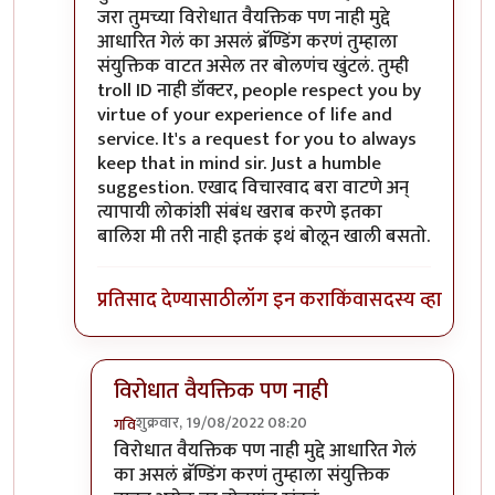
जरा तुमच्या विरोधात वैयक्तिक पण नाही मुद्दे
आधारित गेलं का असलं ब्रॅण्डिंग करणं तुम्हाला
संयुक्तिक वाटत असेल तर बोलणंच खुंटलं. तुम्ही
troll ID नाही डॉक्टर, people respect you by
virtue of your experience of life and
service. It's a request for you to always
keep that in mind sir. Just a humble
suggestion. एखाद विचारवाद बरा वाटणे अन्
त्यापायी लोकांशी संबंध खराब करणे इतका
बालिश मी तरी नाही इतकं इथं बोलून खाली बसतो.
प्रतिसाद देण्यासाठी
लॉग इन करा
किंवा
सदस्य व्हा
विरोधात वैयक्तिक पण नाही
शुक्रवार, 19/08/2022 08:20
गवि
In reply to
आमचं सोडा डॉक्टर
by
जेम्स वांड
विरोधात वैयक्तिक पण नाही मुद्दे आधारित गेलं
का असलं ब्रॅण्डिंग करणं तुम्हाला संयुक्तिक