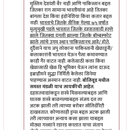
मुस्लिम देशांशी वैर नाही आणि पाकिस्तान बद्दल
जितका राग सामान्य भारतीयांना आहे तितका
बांगला देश किंवा इंडोनेशिया किंवा कतार बद्दल
नाही.
भारताचे जितके सैनिक गेल्या ७५ वर्षात
मृत्युमुखी पडले भारतात जितके दहशतवादी हल्ले
झाले जितक्या दंगली झाल्या जितके बॉम्बस्फोट
झाले त्यांचे उगम स्थान पाकिस्तानच आहे/ होते.
दुर्दैवाने याच जपु लोकाना पाकिस्तानी खेळाडूंनी/
कलाकारांनी भारतात येऊन पैसा कमावण्यात
काही गैर वाटत नाही. कलेसाठी कला किंवा
खेळासाठी खेळ हि भूमिका घेऊन त्यांना दाऊद
इब्राहीमने सुद्धा निर्मिती केलेला सिनेमा
पाहण्यास अनमान वाटत नाही.
बॉलिवूड मधील
समस्त मंडळी याच लायकीची आहेत
.
दहशतवाद्यांकडून शस्त्रे मिळवल्याबद्दल आणि
घातक शस्त्रे बाळगल्याबद्दल संजय दत्त ला
अटक झाली तरी त्याच्या बरोबर सॉलिडॅरिटी
दाखवतात. कोणालाही ड्रग्स बद्दल अटक झाली
तरी त्याच्यावर अन्याय कसा झाला याबद्दल
मोठ्या गळ्याने रडारड करतात याचा संताप