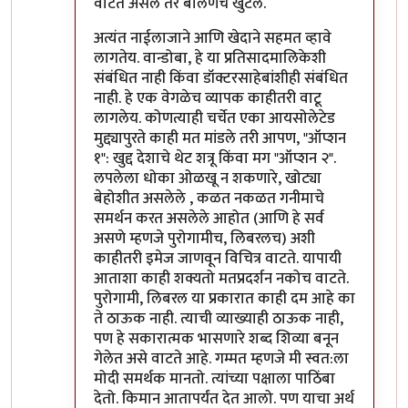
वाटत असेल तर बोलणंच खुंटलं.
अत्यंत नाईलाजाने आणि खेदाने सहमत व्हावे
लागतेय. वान्डोबा, हे या प्रतिसादमालिकेशी
संबंधित नाही किंवा डॉक्टरसाहेबांशीही संबंधित
नाही. हे एक वेगळेच व्यापक काहीतरी वाटू
लागलेय. कोणत्याही चर्चेत एका आयसोलेटेड
मुद्द्यापुरते काही मत मांडले तरी आपण, "ऑप्शन
१": खुद्द देशाचे थेट शत्रू किंवा मग "ऑप्शन २".
लपलेला धोका ओळखू न शकणारे, खोट्या
बेहोशीत असलेले , कळत नकळत गनीमाचे
समर्थन करत असलेले आहोत (आणि हे सर्व
असणे म्हणजे पुरोगामीच, लिबरलच) अशी
काहीतरी इमेज जाणवून विचित्र वाटते. यापायी
आताशा काही शक्यतो मतप्रदर्शन नकोच वाटते.
पुरोगामी, लिबरल या प्रकारात काही दम आहे का
ते ठाऊक नाही. त्याची व्याख्याही ठाऊक नाही,
पण हे सकारात्मक भासणारे शब्द शिव्या बनून
गेलेत असे वाटते आहे. गम्मत म्हणजे मी स्वत:ला
मोदी समर्थक मानतो. त्यांच्या पक्षाला पाठिंबा
देतो. किमान आतापर्यंत देत आलो. पण याचा अर्थ