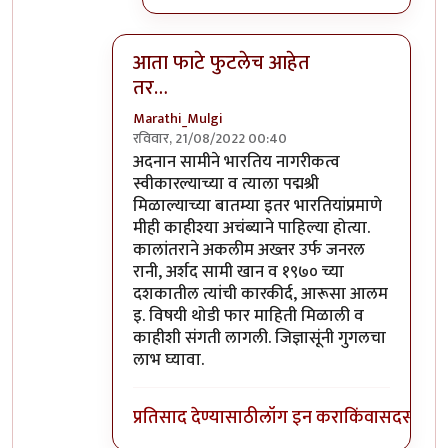
आता फाटे फुटलेच आहेत
तर…
Marathi_Mulgi
रविवार, 21/08/2022 00:40
In reply to
दुर्दैवाने याच जपु लोकाना
by
आग्या१९९
अदनान सामीने भारतिय नागरीकत्व
स्वीकारल्याच्या व त्याला पद्मश्री
मिळाल्याच्या बातम्या इतर भारतियांप्रमाणे
मीही काहीश्या अचंब्याने पाहिल्या होत्या.
कालांतराने अकलीम अख्तर उर्फ जनरल
रानी, अर्शद सामी खान व १९७० च्या
दशकातील त्यांची कारकीर्द, आरूसा आलम
इ. विषयी थोडी फार माहिती मिळाली व
काहीशी संगती लागली. जिज्ञासूंनी गुगलचा
लाभ घ्यावा.
प्रतिसाद देण्यासाठी
लॉग इन करा
किंवा
सदस्य व्हा