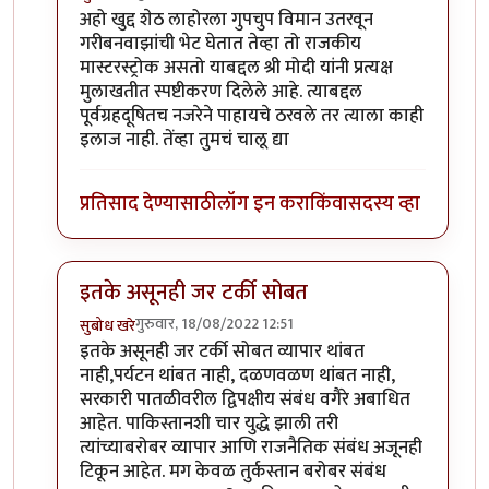
In reply to
अहो खुद्द शेठ लाहोरला गुपचुप
by
प्रचेतस
अहो खुद्द शेठ लाहोरला गुपचुप विमान उतरवून
गरीबनवाझांची भेट घेतात तेव्हा तो राजकीय
मास्टरस्ट्रोक असतो याबद्दल श्री मोदी यांनी प्रत्यक्ष
मुलाखतीत स्पष्टीकरण दिलेले आहे. त्याबद्दल
पूर्वग्रहदूषितच नजरेने पाहायचे ठरवले तर त्याला काही
इलाज नाही. तेंव्हा तुमचं चालू द्या
प्रतिसाद देण्यासाठी
लॉग इन करा
किंवा
सदस्य व्हा
इतके असूनही जर टर्की सोबत
गुरुवार, 18/08/2022 12:51
सुबोध खरे
In reply to
एक प्रश्न पडला आहे
by
जेम्स वांड
इतके असूनही जर टर्की सोबत व्यापार थांबत
नाही,पर्यटन थांबत नाही, दळणवळण थांबत नाही,
सरकारी पातळीवरील द्विपक्षीय संबंध वगैरे अबाधित
आहेत. पाकिस्तानशी चार युद्धे झाली तरी
त्यांच्याबरोबर व्यापार आणि राजनैतिक संबंध अजूनही
टिकून आहेत. मग केवळ तुर्कस्तान बरोबर संबंध