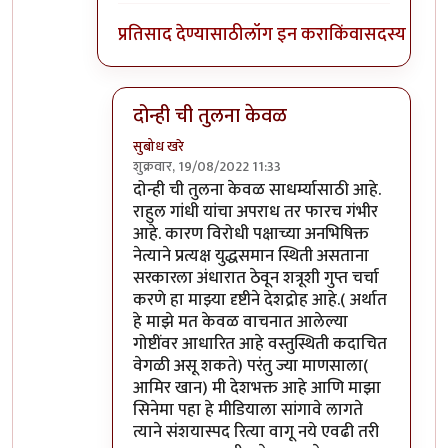
प्रतिसाद देण्यासाठी
लॉग इन करा
किंवा
सदस्य व्हा
दोन्ही ची तुलना केवळ
सुबोध खरे
शुक्रवार, 19/08/2022 11:33
In reply to
माफ करा
by
जेम्स वांड
दोन्ही ची तुलना केवळ साधर्म्यासाठी आहे.
राहुल गांधी यांचा अपराध तर फारच गंभीर
आहे. कारण विरोधी पक्षाच्या अनभिषिक्त
नेत्याने प्रत्यक्ष युद्धसमान स्थिती असताना
सरकारला अंधारात ठेवून शत्रूशी गुप्त चर्चा
करणे हा माझ्या दृष्टीने देशद्रोह आहे.( अर्थात
हे माझे मत केवळ वाचनात आलेल्या
गोष्टींवर आधारित आहे वस्तुस्थिती कदाचित
वेगळी असू शकते) परंतु ज्या माणसाला(
आमिर खान) मी देशभक्त आहे आणि माझा
सिनेमा पहा हे मीडियाला सांगावे लागते
त्याने संशयास्पद रित्या वागू नये एवढी तरी