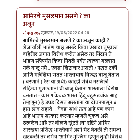
आमिरचे मुसलमान असणे ? का
अजून
शुक्रवार, 19/08/2022 04:26
चौकस२१२
In reply to
एक प्रश्न पडला आहे
by
जेम्स वांड
आमिरचे मुसलमान असणे ? का अजून काही ?
शेजार्यांशी भाडंण चालू असले किंवा एखादा तुम्हाला
बाहेरील जगात विरोध करीत असेल तर निंदान ते
भांडण संपेपर्यंत किंवा निवळे पर्यंत त्याच्या गळ्यात
गळे घालू नये .. एवढा शिष्टाचार असतो / पद्धत टर्की
आणि मलेशिया सतत भारताचाय विरुद्ध बाजू घेतात
( वरणाने ( रेस या अर्थी) काह्ही संबंध नसलेली
रोहिंग्या मुसलमानां ची बाजू घेताना भारताला विरोध
करतात - कारण केवळ भारत हिंदू बहुसंख्यांक आह
तेम्हणून ) हे उघड दिसत असतांना या दोघनपासून ४
हात लांब राहावे ... येवडः साधं तत्व आहे पण काय
आहे भाजप सरकार करणार म्हणजे चूकच असे
ठरवलेच आहे तर बोलणे खुंटते त्या दृष्टिने आमिर
सारखया प्रसिद्ध भारतीयाने अशी भेट घेतली ती समजा
खटकली तर लगेच "आमिर मुस्लिम म्हणून तुम्ही विरोध