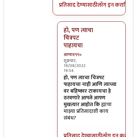
प्रतिसाद देण्यासाठी
लॉग इन करा
किंवा
स
हो, पण त्याचा
चित्रपट
पाहायचा
आग्या१९९०
शुक्रवार,
19/08/2022
19:54
In reply to
याचा या प्रतिसादाशी काय
हो, पण त्याचा चित्रपट
पाहायचा नाही आणि त्याच्या
वर बहिष्कार टाकायचा हे
ठरवणारे आपले आपण
मुखत्यार आहोत कि
ह्याचा
माझ्या प्रतिसादाशी काय
संबंध?
प्रतिसाद देण्यासाठी
लॉग इन करा
किंव