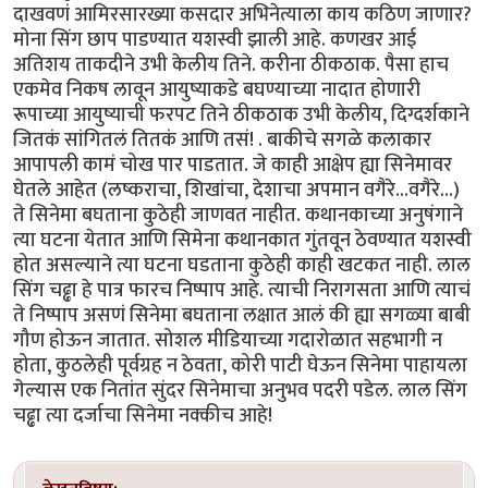
दाखवणं आमिरसारख्या कसदार अभिनेत्याला काय कठिण जाणार?
मोना सिंग छाप पाडण्यात यशस्वी झाली आहे. कणखर आई
अतिशय ताकदीने उभी केलीय तिने. करीना ठीकठाक. पैसा हाच
एकमेव निकष लावून आयुष्याकडे बघण्याच्या नादात होणारी
रूपाच्या आयुष्याची फरपट तिने ठीकठाक उभी केलीय, दिग्दर्शकाने
जितकं सांगितलं तितकं आणि तसं! . बाकीचे सगळे कलाकार
आपापली कामं चोख पार पाडतात. जे काही आक्षेप ह्या सिनेमावर
घेतले आहेत (लष्कराचा, शिखांचा, देशाचा अपमान वगैरे...वगैरे...)
ते सिनेमा बघताना कुठेही जाणवत नाहीत. कथानकाच्या अनुषंगाने
त्या घटना येतात आणि सिमेना कथानकात गुंतवून ठेवण्यात यशस्वी
होत असल्याने त्या घटना घडताना कुठेही काही खटकत नाही. लाल
सिंग चढ्ढा हे पात्र फारच निष्पाप आहे. त्याची निरागसता आणि त्याचं
ते निष्पाप असणं सिनेमा बघताना लक्षात आलं की ह्या सगळ्या बाबी
गौण होऊन जातात. सोशल मीडियाच्या गदारोळात सहभागी न
होता, कुठलेही पूर्वग्रह न ठेवता, कोरी पाटी घेऊन सिनेमा पाहायला
गेल्यास एक नितांत सुंदर सिनेमाचा अनुभव पदरी पडेल. लाल सिंग
चढ्ढा त्या दर्जाचा सिनेमा नक्कीच आहे!