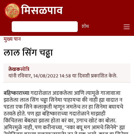
Skip to main content
मिसळपाव
शोध
शोध
मुख्य पान
लाल सिंग चढ्ढा
लेखक
सोत्रि
यांनी रविवार, 14/08/2022 14:58 या दिवशी प्रकाशित केले.
बहिष्काराच्या
गदारोळात अडकलेला आणि त्यामुळे गाजावाजा
झालेला लाल सिंग चढ्ढा सिनेमा पाहायचा की नाही ह्या वादात न
पडता एक सिने कलाकृती म्हणून जमलेच तर हा सिनेमा बघायचे
ठरवले होते. पण ह्या बहिष्काराच्या गदारोळाने माझाही
किंचितसा बेंबट्या झाला होता बरं का, उगाच खोटं का बोला.
अमिरमुळे नाही, पण करीनाच्या, "नका बघू मग आमचे सिनेमे" ह्या