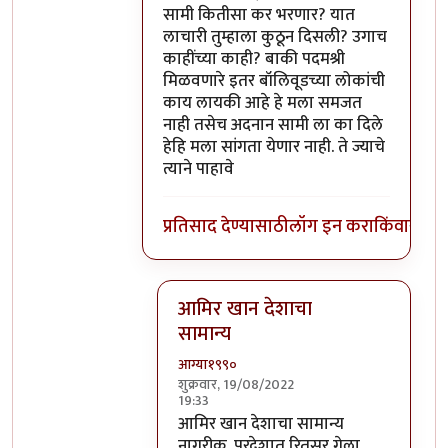
सामी कितीसा कर भरणार? यात
लाचारी तुम्हाला कुठून दिसली? उगाच
काहींच्या काही? बाकी पदमश्री
मिळवणारे इतर बॉलिवूडच्या लोकांची
काय लायकी आहे हे मला समजत
नाही तसेच अदनान सामी ला का दिले
हेहि मला सांगता येणार नाही. ते ज्याचे
त्याने पाहावे
प्रतिसाद देण्यासाठी
लॉग इन करा
किंवा
सदस्य
आमिर खान देशाचा
सामान्य
आग्या१९९०
शुक्रवार, 19/08/2022
19:33
In reply to
@ आग्या१९९०
by
सुबोध खरे
आमिर खान देशाचा सामान्य
नागरीक. परदेशात रितसर गेला.