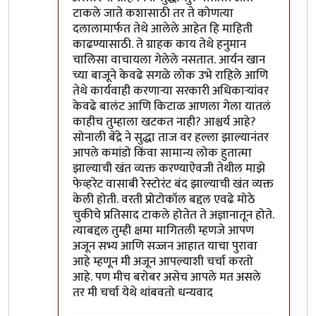
टाकले जाते कशासाठी तर ते कोणत्या
दलालामार्फत तेथे आलेले आहेत हि माहिती
काढण्यासाठी. ते ग्राहक काय तेथे हनुमान
चालिसा वाचायला गेलेले नसतात. आर्यन खान
च्या बाजूने केवढे सगळे लोक उभे राहिले आणि
तेथे कार्यवाही करणाऱ्या सरकारी अधिकाऱ्यांवर
केवढे बालंट आणि किटाळ आणला गेला यातलं
काहीच तुम्हाला खटकत नाही? आश्चर्य आहे?
सोनाली बेंद्रे ने सुद्धा ताज वर हल्ला झाल्यानंतर
आपले कमांडो किंवा सामान्य लोक हुतात्मा
झाल्याची खंत व्यक्त करण्याऐवजी तेथील माझे
फेव्हरेट वासाबी रेस्टोरंट बंद झाल्याची खंत व्यक्त
केली होती. वरती प्रोटोकॉल बद्दल एवढे मोठे
चुकीचे प्रतिसाद टाकले होतेत ते अज्ञानातून होते.
त्याबद्दल तुम्ही क्षमा मागितली म्हणजे आपण
अजून सभ्य आणि सज्जन आहात याचा पुरावा
आहे म्हणून मी अजून आपल्याशी चर्चा करतो
आहे. पण मीच बरोबर असेच आपले मत असले
तर मी चर्चा येथे थांबवतो धन्यवाद