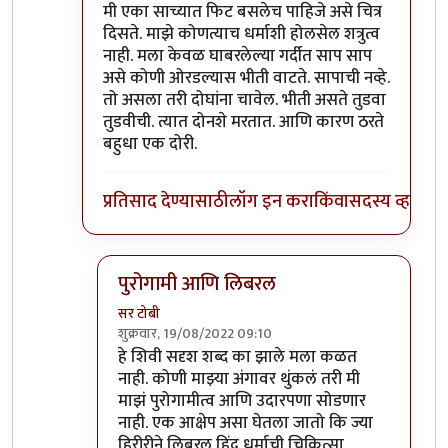
मी एका साच्यात फिट बसलेच पाहिजे असे चित्र
दिसते. माझे कोणत्याच धर्माशी होलसेल शत्रुत्व
नाही. मला केवळ घाबरलेल्या गर्दीत साप साप
असे कोणी ओरडल्यास भीती वाटते. सापाची नव्हे.
तो असला तरी दोघांना चावेल. भीती असते तुडवा
तुडवीची. त्यात दोनशे मरतात. आणि कारण ठरते
बहुधा एक दोरी.
प्रतिसाद देण्यासाठी
लॉग इन करा
किंवा
सदस्य व्हा
पुरोगामी आणि लिबरल
सर टोबी
शुक्रवार, 19/08/2022 09:10
In reply to
विरोधात वैयक्तिक पण नाही
by
गवि
हे शिवी सदृश शब्द का झाले मला कळत
नाही. कोणी माझ्या अंगावर थुंकलं तरी मी
माझं पुरोगामीत्व आणि उदारपणा सोडणार
नाही. एक आक्षेप असा घेतला जातो कि ज्या
हिरीरीने लिबरल हिंदू धर्माची चिकित्सा