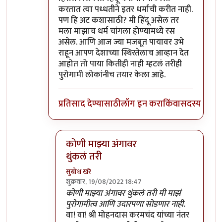
करतात त्या पध्धतीने इतर धर्माची करीत नाही.
पण हि अट कशासाठी? मी हिंदू असेल तर
मला माझाच धर्म चांगला होण्यामध्ये रस
असेल. आणि आज ज्या मजबूत पायावर उभे
राहून आपण देशाच्या स्थिरतेलाच आव्हान देत
आहोत तो पाया कितीही नाही म्हटलं तरीही
पुरोगामी लोकांनीच तयार केला आहे.
प्रतिसाद देण्यासाठी
लॉग इन करा
किंवा
सदस्य व्हा
कोणी माझ्या अंगावर
थुंकलं तरी
सुबोध खरे
शुक्रवार, 19/08/2022 18:47
In reply to
पुरोगामी आणि लिबरल
by
सर टोबी
कोणी माझ्या अंगावर थुंकलं तरी मी माझं
पुरोगामीत्व आणि उदारपणा सोडणार नाही.
वा! वा! श्री मोहनदास करमचंद यांच्या नंतर