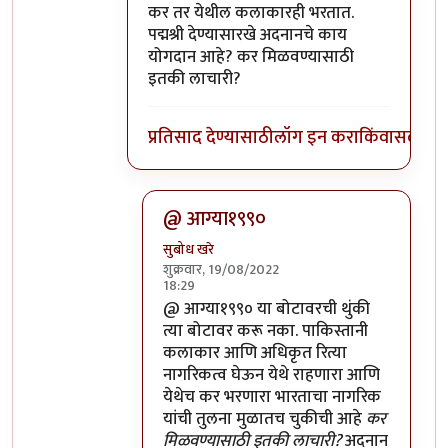
In reply to
पाकिस्तानी गायक अदनान सामीला
b
कर तर येथील कलाकारही भरतात.
पद्मश्री देण्यासारखे अदनानचे काय
योगदान आहे? कर मिळवण्यासाठी
इतकी लाचारी?
प्रतिसाद देण्यासाठी
लॉग इन करा
किंवा
सदस्य व्
@ आग्या१९९०
सुबोध खरे
शुक्रवार, 19/08/2022
18:29
In reply to
कर तर येथील कलाकारही भरतात.
@ आग्या१९९० या बोटावरची थुंकी
त्या बोटावर करू नका. पाकिस्तानी
कलाकार आणि अधिकृत रित्या
नागरिकत्व घेऊन येथे राहणारा आणि
येथेच कर भरणारा भारताचा नागरिक
यांची तुलना मुळातच चुकीची आहे
कर
मिळवण्यासाठी इतकी लाचारी?
अदनान