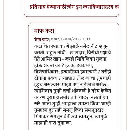
प्रतिसाद देण्यासाठी
लॉग इन करा
किंवा
सदस्य व्हा
माफ करा
शुक्रवार, 19/08/2022 11:13
जेम्स वांड
In reply to
अहो राहुल गांधी आणि आमिर खान
by
सुब
कदाचित स्पष्ट करणे झाले नसेल नीट म्हणून
करतो. राहुल गांधी - खासदार, विरोधी पक्षाचे
नेते आमिर खान - ब्लडी सिविलियन तुलना
होऊ शकते का ? हक्क, हक्कभंग,
विशेषाधिकार, इत्यादींच्या हवाल्याने ? तरीही
दोघांना एकच तागड्यात तोलण्याचा तुमचाही
हट्टच असल्यास माझा पण नाईलाज असेल.
त्याशिवाय तुम्ही चर्चा थांबवली हे बरेच केलेत
कारण दुराग्रहासमोर तर्क चालत नसतो हेच
खरे. आता तुम्ही आम्हाला समजा किंवा आम्ही
तुम्हाला दुराग्रही समजू किंवा समजूतदार
मिपाकर समजून घेतीलच स्वतःहून, त्यामुळे
माझाही पास तुम्हाला.