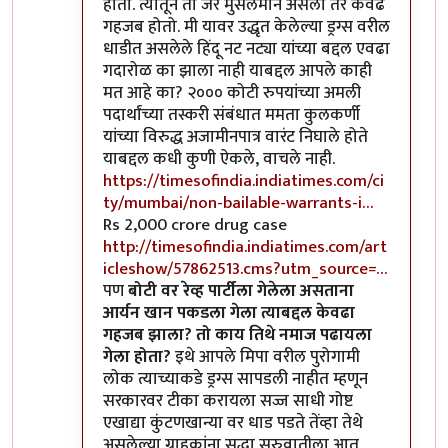
होतो. त्यातून तो जर मुसलमान असला तर केवढं
गहजब होतो. मी यावर उद्धृत केलेल्या ड्रग्स वरील
धाडीत असलेले हिंदू नट नट्या यांच्या बद्दल एवढा
गदारोळ का झाला नाही याबद्दल आपले काही
मत आहे का? २००० कोटी रुपयांच्या अमली
पदार्थांच्या तस्करी संबंधात ममता कुलकर्णी
यांच्या विरुद्ध अजामीनपात्र वारंट निघाले होते
याबद्दल कधी कुणी ऐकले, वाचले नाही.
https://timesofindia.indiatimes.com/ci
ty/mumbai/non-bailable-warrants-i…
Rs 2,000 crore drug case
http://timesofindia.indiatimes.com/art
icleshow/57862513.cms?utm_source=…
पण
बोटी वर रेव्ह पार्टीला गेलेला असताना
आर्यन खान पकडला गेला त्याबद्दल केवढा
गहजब झाला? तो काय तिथे नमाज पढायला
गेला होता?
इथे आपले मिपा वरील पुरोगामी
लोक त्याच्याकडे ड्रग्स सापडली नाहीत म्हणून
सरकारवर टीका करायला सज्ज साधी गोष्ट
एखाद्या कुंटणखान्या वर धाड पडते तेंव्हा तेथे
असलेल्या ग्राहकांना सुद्धा सुरुवातीला आत