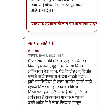
जमात - ए - पुरोगामी लोक डॉ
बाबासाहेबांच्या पेक्षा जास्त पुरोगामी
आहेत.
चालू द्या
प्रतिसाद देण्यासाठी
लॉग इन करा
किंवा
सदस्य व्हा
सहमत आहे गवि
जेम्स वांड
शुक्रवार, 19/08/2022 11:37
In reply to
विरोधात वैयक्तिक पण नाही
by
गवि
मी तर सांगतो की मोदींना तुम्ही समर्थन द्या
किंवा देऊ नका, मुद्दे आधारित द्या किंवा
अजिबातच देऊ नका, थेट देशद्रोह अन् लिब्रांडू
म्हणजे वाढीवपणाचा कळस वाटतो मला,
ह्याने एनालिसिस ही कला नामशेष झाली नाही
म्हणजे मिळवली. ह्या बाबतीत कित्ता
गिरवायला हवा क्लिंटन साहेबांचा, क्लिंटन
अर्थशास्त्र ते राज्यशास्त्र माफक मध्याच्या
उजवे आहेत हे ते स्वतः निरलास कबूल