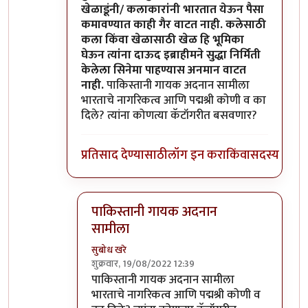
खेळाडूंनी/ कलाकारांनी भारतात येऊन पैसा
कमावण्यात काही गैर वाटत नाही. कलेसाठी
कला किंवा खेळासाठी खेळ हि भूमिका
घेऊन त्यांना दाऊद इब्राहीमने सुद्धा निर्मिती
केलेला सिनेमा पाहण्यास अनमान वाटत
नाही.
पाकिस्तानी गायक अदनान सामीला
भारताचे नागरिकत्व आणि पद्मश्री कोणी व का
दिले? त्यांना कोणत्या कॅटॉगरीत बसवणार?
प्रतिसाद देण्यासाठी
लॉग इन करा
किंवा
सदस्य व्हा
पाकिस्तानी गायक अदनान
सामीला
सुबोध खरे
शुक्रवार, 19/08/2022 12:39
In reply to
दुर्दैवाने याच जपु लोकाना
by
आग्या१९९
पाकिस्तानी गायक अदनान सामीला
भारताचे नागरिकत्व आणि पद्मश्री कोणी व