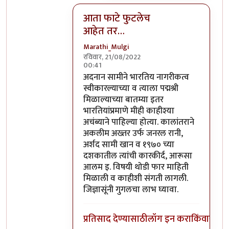
आता फाटे फुटलेच
आहेत तर…
Marathi_Mulgi
रविवार, 21/08/2022
00:41
In reply to
कर तर येथील कलाकारही भरतात.
अदनान सामीने भारतिय नागरीकत्व
स्वीकारल्याच्या व त्याला पद्मश्री
मिळाल्याच्या बातम्या इतर
भारतियांप्रमाणे मीही काहीश्या
अचंब्याने पाहिल्या होत्या. कालांतराने
अकलीम अख्तर उर्फ जनरल रानी,
अर्शद सामी खान व १९७० च्या
दशकातील त्यांची कारकीर्द, आरूसा
आलम इ. विषयी थोडी फार माहिती
मिळाली व काहीशी संगती लागली.
जिज्ञासूंनी गुगलचा लाभ घ्यावा.
प्रतिसाद देण्यासाठी
लॉग इन करा
किंवा
सदस्य