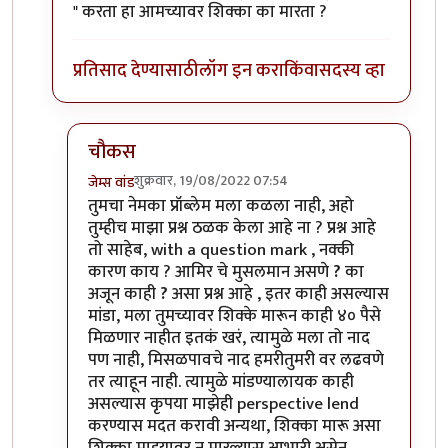
" करता हा आमच्यावर शिक्का का मारता ?
प्रतिसाद देण्यासाठी
लॉग इन करा
किंवा
सदस्य व्हा
चौकस
शुक्रवार, 19/08/2022 07:54
जेम्स वांड
In reply to
आमिरचे मुसलमान असणे ? का अजून
by
चौक
तुमचा नेमका प्रॉब्लेम मला कळला नाही, अहो
तुम्हीच माझा प्रश्न ठळक केला आहे ना ? प्रश्न आहे
तो साहेब, with a question mark , नक्की
कारण काय ? आमिर चे मुसलमान असणे
?
का
अजून काही
?
असा प्रश्न आहे , इतर काही असल्यास
मांडा, मला तुमच्यावर शिक्के मारून काही ४० पैसे
मिळणार नाहीत इतकं खरं, त्यामुळे मला तो नाद
पण नाही, मिसळपावचे नाद हमरीतुमरी वर लढवणे
तर त्याहून नाही. त्यामुळे मांडण्यालायक काही
असल्यास कृपया माझेही perspective lend
करण्यास मदत करावी अन्यथा, शिक्का मारू असा