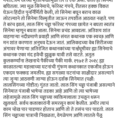
नेपोटिजम वरच्या मुक्ताफळामुळे! तर ते एक असो. काल हा सिनेमा
बघितला. ज्या मूळ सिनेमाचे, फॉरेस्ट गंपचे, रीतसर हक्क विकत
घेऊन हिंदीत पुनर्निर्मिती केली, तो सिनेमा बघून बराच काळ
लोटल्याने तो सिनेमा विस्मृतीत जाऊन तपशील आठवत नव्हते. पण
ते बरंच झालं, लाल सिंग चढ्ढा फॉरेस्ट गंपच्या छायेत न बघता स्वतंत्र
सिनेमा म्हणून बघता आला. सिनेमा प्रचंड आवडला. अतिशय शांत
वाहणाऱ्या नदीप्रमाणे प्रवाही आणि संयत कथानक एक स्वच्छ आणि
मन शांत करणारा अनुभव देऊन जातं. आलिकडच्या वेब सिरीजच्या
अंगावर येणाऱ्या अतिरंजित कथानकांच्या पार्श्वभूमीवर ह्या सिनेमाचे
कथानक एका मंद हवेची झुळूक यावी तसे वाटते. अतुल
कुलकर्ण्यांना लेखनाचे पैकीच्या पैकी मार्क. १९७१ ते २०१८ ह्या
काळातल्या महत्त्वाच्या घटनांची गुंफण कथानकात एकजीव होऊन
एकदम फक्कड जमलीय. ह्या सगळ्या घटनांचा साक्षीदार असल्याने
त्या जुन्या आठवणी जाग्या होऊन दर्शक सिनेमात (पक्षी:
लालसिंगच्या गोष्टीत) गुंतत जातो. लाल सिंग चढ्ढा पंजाबी असल्याने
सिनेमात पंजाबी भाषेचा तडका आहे आणि तो त्या भाषेच्या
लहेजामुळे लाल सिंग चढ्ढाच्या व्यक्तिमत्त्वाला उचलून धरून
खुलवतो. सर्वच कलाकारांनी समरसून कामं केलीत. अमीर त्याचं
काम चोख पार पाडणार होताच आणि तो ते तसंच पार पाडतो. लाल
सिंग चढ्ढाच्या पात्राची निखळता, वेगळेपण आणि त्यातले पैलू