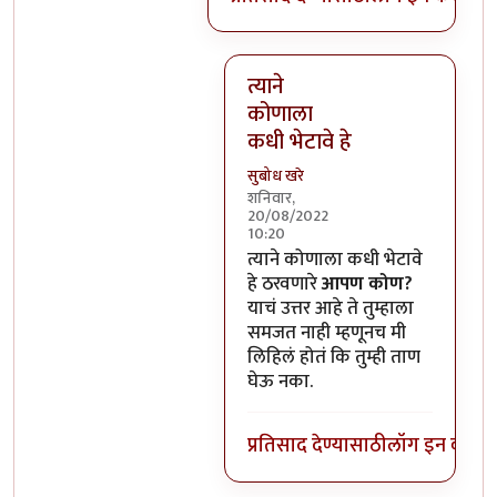
त्याने
कोणाला
कधी भेटावे हे
सुबोध खरे
शनिवार,
20/08/2022
10:20
In reply to
हो, पण त्याचा चित्रपट 
त्याने कोणाला कधी भेटावे
हे ठरवणारे
आपण कोण?
याचं उत्तर आहे ते तुम्हाला
समजत नाही म्हणूनच मी
लिहिलं होतं कि तुम्ही ताण
घेऊ नका.
प्रतिसाद देण्यासाठी
लॉग इन करा
कि