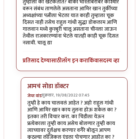
तुम्हाला का खटकतात? बाकी भारताबरोबर काश्मीर
वरून संबंध ताणलेले असताना आमिर खान तुर्कीच्या
अध्यक्षांच्या पत्नीला भेटला यात काही तुम्हाला चूक
दिसत नाही तसेच राहुल गांधी सुद्धा डोकलाम आणि
गालवान मध्ये कुरबुरी चालू असताना चीनला जाऊन
तेथील राजकारण्यांना भेटले यातही काही चूक दिसत
नसावी. चालू द्या
प्रतिसाद देण्यासाठी
लॉग इन करा
किंवा
सदस्य व्हा
आमचं सोडा डॉक्टर
शुक्रवार, 19/08/2022 07:45
जेम्स वांड
In reply to
इतके असूनही जर टर्की सोबत
by
सुबोध खरे
तुम्ही हे काय चालवलं आहेत ? अहो राहुल गांधी
आणि आमिर खान काय तुलना होऊ शकेल का ?
इतका तरी विचार करा. का चिडीला येऊन
प्रत्येकाला तुम्ही काय असेच बोलणार तुम्ही काय
त्याच्यावर दुर्लक्षच करणार वगैरे बोलून आपण
कुठल्या लॉजिकल एंडला पोचणार आहोत का ?