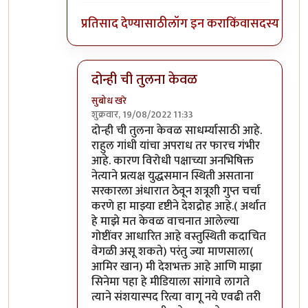
प्रतिसाद देण्यासाठी
लॉग इन करा
किंवा
सदस्य व्हा
दोन्ही ची तुलना केवळ
सुबोध खरे
शुक्रवार, 19/08/2022 11:33
In reply to
माफ करा
by
जेम्स वांड
दोन्ही ची तुलना केवळ साधर्म्यासाठी आहे.
राहुल गांधी यांचा अपराध तर फारच गंभीर
आहे. कारण विरोधी पक्षाच्या अनभिषिक्त
नेत्याने प्रत्यक्ष युद्धसमान स्थिती असताना
सरकारला अंधारात ठेवून शत्रूशी गुप्त चर्चा
करणे हा माझ्या दृष्टीने देशद्रोह आहे.( अर्थात
हे माझे मत केवळ वाचनात आलेल्या
गोष्टींवर आधारित आहे वस्तुस्थिती कदाचित
वेगळी असू शकते) परंतु ज्या माणसाला(
आमिर खान) मी देशभक्त आहे आणि माझा
सिनेमा पहा हे मीडियाला सांगावे लागते
त्याने संशयास्पद रित्या वागू नये एवढी तरी