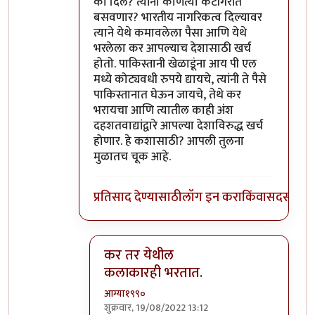
का दिले? त्यांना कोणत्या कॅटॉगरीत
बसवणार? भारतीय नागरिकत्व दिल्यावर
त्याने येथे कमावलेला पैसा आणि येथे
भरलेला कर आपल्याच देशासाठी खर्च
होतो. पाकिस्तानी खेळाडूंना आय पी एल
मध्ये कोट्यवधी रुपये द्यायचे, त्यांनी ते पैसे
पाकिस्तानात घेऊन जायचे, तेथे कर
भरायचा आणि त्यातील काही अंश
दहशतवाद्यांद्वारे आपल्या देशाविरुद्ध खर्च
होणार. हे कशासाठी? आपली तुलना
मुळातच चूक आहे.
प्रतिसाद देण्यासाठी
लॉग इन करा
किंवा
सदस्य व्हा
कर तर येथील
कलाकारही भरतात.
आग्या१९९०
शुक्रवार, 19/08/2022 13:12