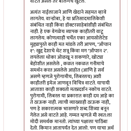
वाटत असेल तर बोलणंच खुंटलं.
अत्यंत नाईलाजाने आणि खेदाने सहमत व्हावे
लागतेय. वान्डोबा, हे या प्रतिसादमालिकेशी
संबंधित नाही किंवा डॉक्टरसाहेबांशीही संबंधित
नाही. हे एक वेगळेच व्यापक काहीतरी वाटू
लागलेय. कोणत्याही चर्चेत एका आयसोलेटेड
मुद्द्यापुरते काही मत मांडले तरी आपण, "ऑप्शन
१": खुद्द देशाचे थेट शत्रू किंवा मग "ऑप्शन २".
लपलेला धोका ओळखू न शकणारे, खोट्या
बेहोशीत असलेले , कळत नकळत गनीमाचे
समर्थन करत असलेले आहोत (आणि हे सर्व
असणे म्हणजे पुरोगामीच, लिबरलच) अशी
काहीतरी इमेज जाणवून विचित्र वाटते. यापायी
आताशा काही शक्यतो मतप्रदर्शन नकोच वाटते.
पुरोगामी, लिबरल या प्रकारात काही दम आहे का
ते ठाऊक नाही. त्याची व्याख्याही ठाऊक नाही,
पण हे सकारात्मक भासणारे शब्द शिव्या बनून
गेलेत असे वाटते आहे. गम्मत म्हणजे मी स्वत:ला
मोदी समर्थक मानतो. त्यांच्या पक्षाला पाठिंबा
देतो. किमान आतापर्यंत देत आलो. पण याचा अर्थ