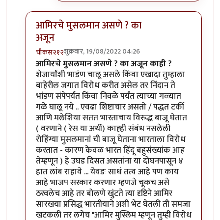
आमिरचे मुसलमान असणे ? का
अजून
शुक्रवार, 19/08/2022 04:26
चौकस२१२
In reply to
एक प्रश्न पडला आहे
by
जेम्स वांड
आमिरचे मुसलमान असणे ? का अजून काही ?
शेजार्यांशी भाडंण चालू असले किंवा एखादा तुम्हाला
बाहेरील जगात विरोध करीत असेल तर निंदान ते
भांडण संपेपर्यंत किंवा निवळे पर्यंत त्याच्या गळ्यात
गळे घालू नये .. एवढा शिष्टाचार असतो / पद्धत टर्की
आणि मलेशिया सतत भारताचाय विरुद्ध बाजू घेतात
( वरणाने ( रेस या अर्थी) काह्ही संबंध नसलेली
रोहिंग्या मुसलमानां ची बाजू घेताना भारताला विरोध
करतात - कारण केवळ भारत हिंदू बहुसंख्यांक आह
तेम्हणून ) हे उघड दिसत असतांना या दोघनपासून ४
हात लांब राहावे ... येवडः साधं तत्व आहे पण काय
आहे भाजप सरकार करणार म्हणजे चूकच असे
ठरवलेच आहे तर बोलणे खुंटते त्या दृष्टिने आमिर
सारखया प्रसिद्ध भारतीयाने अशी भेट घेतली ती समजा
खटकली तर लगेच "आमिर मुस्लिम म्हणून तुम्ही विरोध