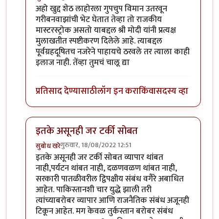
In reply to
अहो खुद्द शेठ लाहोरला गुपचुप
by
प्रचेतस
अहो खुद्द शेठ लाहोरला गुपचुप विमान उतरवून
गरीबनवाझांची भेट घेतात तेव्हा तो राजकीय
मास्टरस्ट्रोक असतो याबद्दल श्री मोदी यांनी प्रत्यक्ष
मुलाखतीत स्पष्टीकरण दिलेले आहे. त्याबद्दल
पूर्वग्रहदूषितच नजरेने पाहायचे ठरवले तर त्याला काही
इलाज नाही. तेंव्हा तुमचं चालू द्या
प्रतिसाद देण्यासाठी
लॉग इन करा
किंवा
सदस्य व्हा
इतके असूनही जर टर्की सोबत
गुरुवार, 18/08/2022 12:51
सुबोध खरे
In reply to
एक प्रश्न पडला आहे
by
जेम्स वांड
इतके असूनही जर टर्की सोबत व्यापार थांबत
नाही,पर्यटन थांबत नाही, दळणवळण थांबत नाही,
सरकारी पातळीवरील द्विपक्षीय संबंध वगैरे अबाधित
आहेत. पाकिस्तानशी चार युद्धे झाली तरी
त्यांच्याबरोबर व्यापार आणि राजनैतिक संबंध अजूनही
टिकून आहेत. मग केवळ तुर्कस्तान बरोबर संबंध