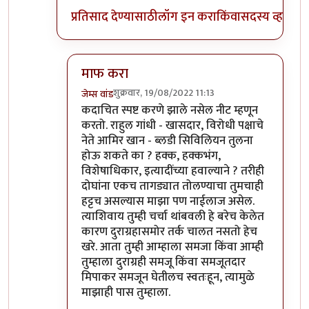
प्रतिसाद देण्यासाठी
लॉग इन करा
किंवा
सदस्य व्हा
माफ करा
शुक्रवार, 19/08/2022 11:13
जेम्स वांड
In reply to
अहो राहुल गांधी आणि आमिर खान
by
सुब
कदाचित स्पष्ट करणे झाले नसेल नीट म्हणून
करतो. राहुल गांधी - खासदार, विरोधी पक्षाचे
नेते आमिर खान - ब्लडी सिविलियन तुलना
होऊ शकते का ? हक्क, हक्कभंग,
विशेषाधिकार, इत्यादींच्या हवाल्याने ? तरीही
दोघांना एकच तागड्यात तोलण्याचा तुमचाही
हट्टच असल्यास माझा पण नाईलाज असेल.
त्याशिवाय तुम्ही चर्चा थांबवली हे बरेच केलेत
कारण दुराग्रहासमोर तर्क चालत नसतो हेच
खरे. आता तुम्ही आम्हाला समजा किंवा आम्ही
तुम्हाला दुराग्रही समजू किंवा समजूतदार
मिपाकर समजून घेतीलच स्वतःहून, त्यामुळे
माझाही पास तुम्हाला.