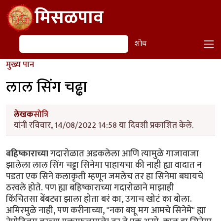
Skip to main content
मिसळपाव
शोध
शोध
मुख्य पान
लाल सिंग चढ्ढा
लेखक
सोत्रि
यांनी रविवार, 14/08/2022 14:58 या दिवशी प्रकाशित केले.
बहिष्काराच्या
गदारोळात अडकलेला आणि त्यामुळे गाजावाजा
झालेला लाल सिंग चढ्ढा सिनेमा पाहायचा की नाही ह्या वादात न
पडता एक सिने कलाकृती म्हणून जमलेच तर हा सिनेमा बघायचे
ठरवले होते. पण ह्या बहिष्काराच्या गदारोळाने माझाही
किंचितसा बेंबट्या झाला होता बरं का, उगाच खोटं का बोला.
अमिरमुळे नाही, पण करीनाच्या, "नका बघू मग आमचे सिनेमे" ह्या