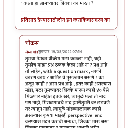
" करता हा आमच्यावर शिक्का का मारता ?
प्रतिसाद देण्यासाठी
लॉग इन करा
किंवा
सदस्य व्हा
चौकस
शुक्रवार, 19/08/2022 07:54
जेम्स वांड
In reply to
आमिरचे मुसलमान असणे ? का अजून
by
चौक
तुमचा नेमका प्रॉब्लेम मला कळला नाही, अहो
तुम्हीच माझा प्रश्न ठळक केला आहे ना ? प्रश्न आहे
तो साहेब, with a question mark , नक्की
कारण काय ? आमिर चे मुसलमान असणे
?
का
अजून काही
?
असा प्रश्न आहे , इतर काही असल्यास
मांडा, मला तुमच्यावर शिक्के मारून काही ४० पैसे
मिळणार नाहीत इतकं खरं, त्यामुळे मला तो नाद
पण नाही, मिसळपावचे नाद हमरीतुमरी वर लढवणे
तर त्याहून नाही. त्यामुळे मांडण्यालायक काही
असल्यास कृपया माझेही perspective lend
करण्यास मदत करावी अन्यथा, शिक्का मारू असा