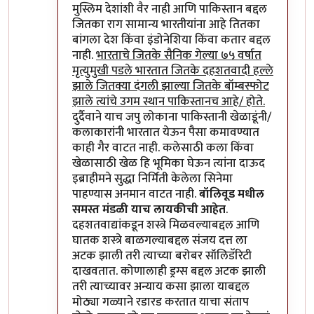
मुस्लिम देशांशी वैर नाही आणि पाकिस्तान बद्दल
जितका राग सामान्य भारतीयांना आहे तितका
बांगला देश किंवा इंडोनेशिया किंवा कतार बद्दल
नाही.
भारताचे जितके सैनिक गेल्या ७५ वर्षात
मृत्युमुखी पडले भारतात जितके दहशतवादी हल्ले
झाले जितक्या दंगली झाल्या जितके बॉम्बस्फोट
झाले त्यांचे उगम स्थान पाकिस्तानच आहे/ होते.
दुर्दैवाने याच जपु लोकाना पाकिस्तानी खेळाडूंनी/
कलाकारांनी भारतात येऊन पैसा कमावण्यात
काही गैर वाटत नाही. कलेसाठी कला किंवा
खेळासाठी खेळ हि भूमिका घेऊन त्यांना दाऊद
इब्राहीमने सुद्धा निर्मिती केलेला सिनेमा
पाहण्यास अनमान वाटत नाही.
बॉलिवूड मधील
समस्त मंडळी याच लायकीची आहेत
.
दहशतवाद्यांकडून शस्त्रे मिळवल्याबद्दल आणि
घातक शस्त्रे बाळगल्याबद्दल संजय दत्त ला
अटक झाली तरी त्याच्या बरोबर सॉलिडॅरिटी
दाखवतात. कोणालाही ड्रग्स बद्दल अटक झाली
तरी त्याच्यावर अन्याय कसा झाला याबद्दल
मोठ्या गळ्याने रडारड करतात याचा संताप