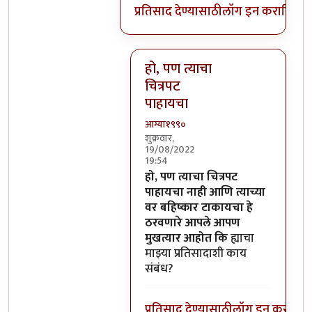
प्रतिसाद देण्यासाठी
लॉग इन करा
किंवा
स
हो, पण त्याचा
चित्रपट
पाहायचा
आग्या१९९०
शुक्रवार,
19/08/2022
19:54
In reply to
याचा या प्रतिसादाशी काय
हो, पण त्याचा चित्रपट
पाहायचा नाही आणि त्याच्या
वर बहिष्कार टाकायचा हे
ठरवणारे आपले आपण
मुखत्यार आहोत कि
ह्याचा
माझ्या प्रतिसादाशी काय
संबंध?
प्रतिसाद देण्यासाठी
लॉग इन करा
किंव