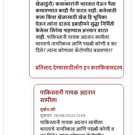
खेळाडूंनी/ कलाकारांनी भारतात येऊन पैसा
कमावण्यात काही गैर वाटत नाही. कलेसाठी
कला किंवा खेळासाठी खेळ हि भूमिका
घेऊन त्यांना दाऊद इब्राहीमने सुद्धा निर्मिती
केलेला सिनेमा पाहण्यास अनमान वाटत
नाही.
पाकिस्तानी गायक अदनान सामीला
भारताचे नागरिकत्व आणि पद्मश्री कोणी व का
दिले? त्यांना कोणत्या कॅटॉगरीत बसवणार?
प्रतिसाद देण्यासाठी
लॉग इन करा
किंवा
सदस्य व्हा
पाकिस्तानी गायक अदनान
सामीला
सुबोध खरे
शुक्रवार, 19/08/2022 12:39
In reply to
दुर्दैवाने याच जपु लोकाना
by
आग्या१९९
पाकिस्तानी गायक अदनान सामीला
भारताचे नागरिकत्व आणि पद्मश्री कोणी व