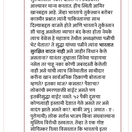
आल्यावर मान्य करतात. हीच स्थिती आमिर
खानबद्दल आहे. जेंव्हा भारताचे तुर्कस्थान बरोबर
काश्मीर प्रश्नात त्यांनी पाकिस्तानचा साथ
दिल्याबद्दल वाजले होते आणि भारताने तुर्कस्तान
शी चालू असलेला व्यापार बंद केला होता नेमके
त्याच वेळेस हे महाशय तेथील अध्यक्षांच्या पत्नीची
भेट घेतात? ते सुद्धा यांच्या पत्नीने त्यांना
भारतात
सुरक्षित वाटत नाही
असे जाहीर विधान केले
असताना? यानंतर तुम्हाला सिनेमा पाहायचा
नसेल तर पाहू नका कोणी जबरदस्ती केलेली
नाही असे यांची त्याच सिनेमातील साथीदार
करीना खान सार्वजनिक ठिकाणी बोलताना
म्हणते? इतका माज? कसला? पैशाचा?
लोकांची स्मरणशक्ती वाईट असते पण
इतकीसुद्धा वाईट नसते. ५२ पैकी दुसऱ्या
कोणत्याही इस्लामी देशात गेले असते तर असे
वादंग झाले असते का?. बाकी जपु ( जमात - ए -
पुरोगामी) लोक सर्रास भाजप किंवा संघवाल्याना
मुस्लिम विरोधी ठरवतात. तेंव्हा ते एक गोष्ट
सोयिस्कर रित्या विसरतात कि भारताचे इतर