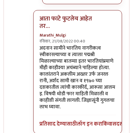
आता फाटे फुटलेच आहेत
तर…
Marathi_Mulgi
रविवार, 21/08/2022 00:40
In reply to
दुर्दैवाने याच जपु लोकाना
by
आग्या१९९
अदनान सामीने भारतिय नागरीकत्व
स्वीकारल्याच्या व त्याला पद्मश्री
मिळाल्याच्या बातम्या इतर भारतियांप्रमाणे
मीही काहीश्या अचंब्याने पाहिल्या होत्या.
कालांतराने अकलीम अख्तर उर्फ जनरल
रानी, अर्शद सामी खान व १९७० च्या
दशकातील त्यांची कारकीर्द, आरूसा आलम
इ. विषयी थोडी फार माहिती मिळाली व
काहीशी संगती लागली. जिज्ञासूंनी गुगलचा
लाभ घ्यावा.
प्रतिसाद देण्यासाठी
लॉग इन करा
किंवा
सदस्य व्हा