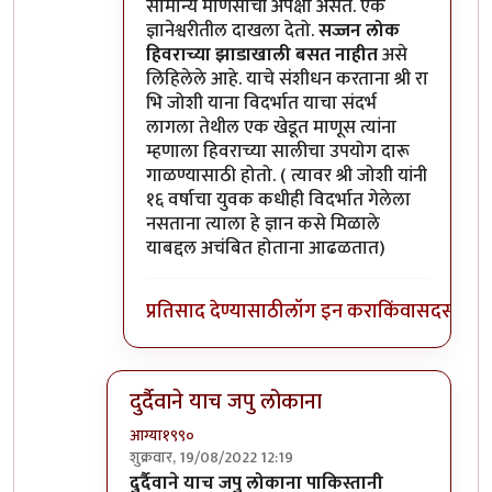
सामान्य माणसाची अपेक्षा असते. एक
ज्ञानेश्वरीतील दाखला देतो.
सज्जन लोक
हिवराच्या झाडाखाली बसत नाहीत
असे
लिहिलेले आहे. याचे संशीधन करताना श्री रा
भि जोशी याना विदर्भात याचा संदर्भ
लागला तेथील एक खेडूत माणूस त्यांना
म्हणाला हिवराच्या सालीचा उपयोग दारू
गाळण्यासाठी होतो. ( त्यावर श्री जोशी यांनी
१६ वर्षाचा युवक कधीही विदर्भात गेलेला
नसताना त्याला हे ज्ञान कसे मिळाले
याबद्दल अचंबित होताना आढळतात)
प्रतिसाद देण्यासाठी
लॉग इन करा
किंवा
सदस्य व्हा
दुर्दैवाने याच जपु लोकाना
आग्या१९९०
शुक्रवार, 19/08/2022 12:19
In reply to
अहो राहुल गांधी आणि आमिर खान
by
सुब
दुर्दैवाने याच जपु लोकाना पाकिस्तानी