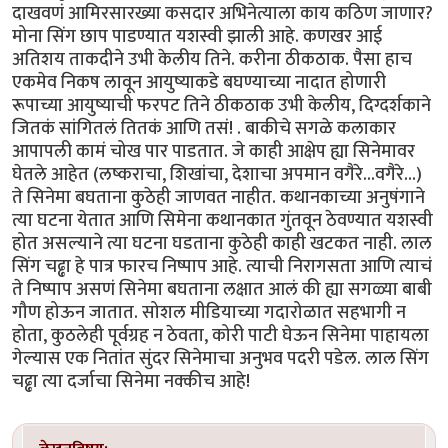
दाखवणं आमिरसारख्या कसदार अभिनेत्याला काय कठिण जाणार?
मोना सिंग छाप पाडण्यात यशस्वी झाली आहे. कणखर आई
अतिशय ताकदीने उभी केलीय तिने. करीना ठीकठाक. पैसा हाच
एकमेव निकष लावून आयुष्याकडे बघण्याच्या नादात होणारी
रूपाच्या आयुष्याची फरपट तिने ठीकठाक उभी केलीय, दिग्दर्शकाने
जितकं सांगितलं तितकं आणि तसं! . बाकीचे सगळे कलाकार
आपापली कामं चोख पार पाडतात. जे काही आक्षेप ह्या सिनेमावर
घेतले आहेत (लष्कराचा, शिखांचा, देशाचा अपमान वगैरे...वगैरे...)
ते सिनेमा बघताना कुठेही जाणवत नाहीत. कथानकाच्या अनुषंगाने
त्या घटना येतात आणि सिमेना कथानकात गुंतवून ठेवण्यात यशस्वी
होत असल्याने त्या घटना घडताना कुठेही काही खटकत नाही. लाल
सिंग चढ्ढा हे पात्र फारच निष्पाप आहे. त्याची निरागसता आणि त्याचं
ते निष्पाप असणं सिनेमा बघताना लक्षात आलं की ह्या सगळ्या बाबी
गौण होऊन जातात. सोशल मीडियाच्या गदारोळात सहभागी न
होता, कुठलेही पूर्वग्रह न ठेवता, कोरी पाटी घेऊन सिनेमा पाहायला
गेल्यास एक नितांत सुंदर सिनेमाचा अनुभव पदरी पडेल. लाल सिंग
चढ्ढा त्या दर्जाचा सिनेमा नक्कीच आहे!