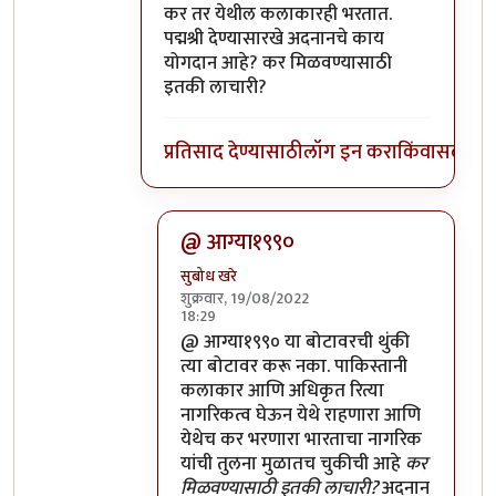
In reply to
पाकिस्तानी गायक अदनान सामीला
b
कर तर येथील कलाकारही भरतात.
पद्मश्री देण्यासारखे अदनानचे काय
योगदान आहे? कर मिळवण्यासाठी
इतकी लाचारी?
प्रतिसाद देण्यासाठी
लॉग इन करा
किंवा
सदस्य व्
@ आग्या१९९०
सुबोध खरे
शुक्रवार, 19/08/2022
18:29
In reply to
कर तर येथील कलाकारही भरतात.
@ आग्या१९९० या बोटावरची थुंकी
त्या बोटावर करू नका. पाकिस्तानी
कलाकार आणि अधिकृत रित्या
नागरिकत्व घेऊन येथे राहणारा आणि
येथेच कर भरणारा भारताचा नागरिक
यांची तुलना मुळातच चुकीची आहे
कर
मिळवण्यासाठी इतकी लाचारी?
अदनान