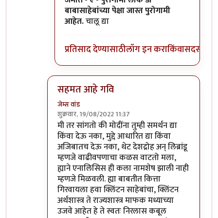
जमात - ए - पुरोगामी लोक डॉ
बाबासाहेबांच्या पेक्षा जास्त पुरोगामी
आहेत.
चालू द्या
प्रतिसाद देण्यासाठी
लॉग इन करा
किंवा
सदस्य व्हा
सहमत आहे गवि
जेम्स वांड
शुक्रवार, 19/08/2022 11:37
In reply to
विरोधात वैयक्तिक पण नाही
by
गवि
मी तर सांगतो की मोदींना तुम्ही समर्थन द्या
किंवा देऊ नका, मुद्दे आधारित द्या किंवा
अजिबातच देऊ नका, थेट देशद्रोह अन् लिब्रांडू
म्हणजे वाढीवपणाचा कळस वाटतो मला,
ह्याने एनालिसिस ही कला नामशेष झाली नाही
म्हणजे मिळवली. ह्या बाबतीत कित्ता
गिरवायला हवा क्लिंटन साहेबांचा, क्लिंटन
अर्थशास्त्र ते राज्यशास्त्र माफक मध्याच्या
उजवे आहेत हे ते स्वतः निरलास कबूल