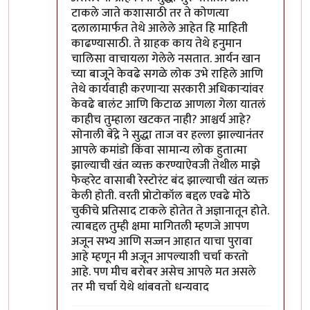
टाकले जाते कशासाठी तर ते कोणत्या
दलालामार्फत तेथे आलेले आहेत हि माहिती
काढण्यासाठी. ते ग्राहक काय तेथे हनुमान
चालिसा वाचायला गेलेले नसतात. आर्यन खान
च्या बाजूने केवढे सगळे लोक उभे राहिले आणि
तेथे कार्यवाही करणाऱ्या सरकारी अधिकाऱ्यांवर
केवढे बालंट आणि किटाळ आणला गेला यातलं
काहीच तुम्हाला खटकत नाही? आश्चर्य आहे?
सोनाली बेंद्रे ने सुद्धा ताज वर हल्ला झाल्यानंतर
आपले कमांडो किंवा सामान्य लोक हुतात्मा
झाल्याची खंत व्यक्त करण्याऐवजी तेथील माझे
फेव्हरेट वासाबी रेस्टोरंट बंद झाल्याची खंत व्यक्त
केली होती. वरती प्रोटोकॉल बद्दल एवढे मोठे
चुकीचे प्रतिसाद टाकले होतेत ते अज्ञानातून होते.
त्याबद्दल तुम्ही क्षमा मागितली म्हणजे आपण
अजून सभ्य आणि सज्जन आहात याचा पुरावा
आहे म्हणून मी अजून आपल्याशी चर्चा करतो
आहे. पण मीच बरोबर असेच आपले मत असले
तर मी चर्चा येथे थांबवतो धन्यवाद