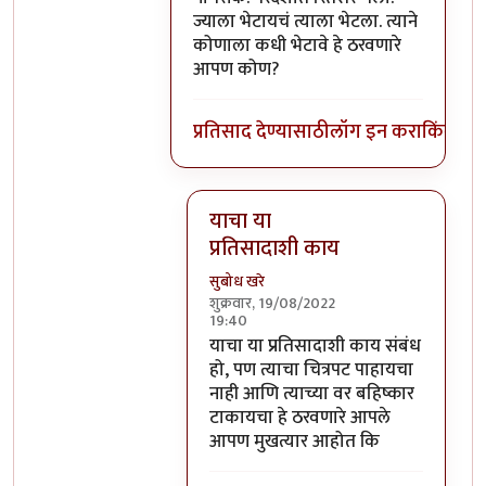
ज्याला भेटायचं त्याला भेटला. त्याने
कोणाला कधी भेटावे हे ठरवणारे
आपण कोण?
प्रतिसाद देण्यासाठी
लॉग इन करा
किंवा
सदस
याचा या
प्रतिसादाशी काय
सुबोध खरे
शुक्रवार, 19/08/2022
19:40
In reply to
आमिर खान देशाचा सामान्य
याचा या प्रतिसादाशी काय संबंध
हो, पण त्याचा चित्रपट पाहायचा
नाही आणि त्याच्या वर बहिष्कार
टाकायचा हे ठरवणारे आपले
आपण मुखत्यार आहोत कि