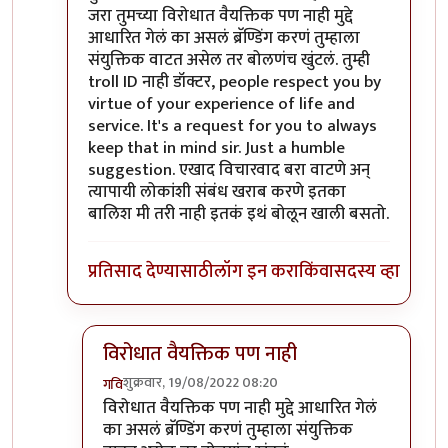
जरा तुमच्या विरोधात वैयक्तिक पण नाही मुद्दे
आधारित गेलं का असलं ब्रॅण्डिंग करणं तुम्हाला
संयुक्तिक वाटत असेल तर बोलणंच खुंटलं. तुम्ही
troll ID नाही डॉक्टर, people respect you by
virtue of your experience of life and
service. It's a request for you to always
keep that in mind sir. Just a humble
suggestion. एखाद विचारवाद बरा वाटणे अन्
त्यापायी लोकांशी संबंध खराब करणे इतका
बालिश मी तरी नाही इतकं इथं बोलून खाली बसतो.
प्रतिसाद देण्यासाठी
लॉग इन करा
किंवा
सदस्य व्हा
विरोधात वैयक्तिक पण नाही
शुक्रवार, 19/08/2022 08:20
गवि
In reply to
आमचं सोडा डॉक्टर
by
जेम्स वांड
विरोधात वैयक्तिक पण नाही मुद्दे आधारित गेलं
का असलं ब्रॅण्डिंग करणं तुम्हाला संयुक्तिक