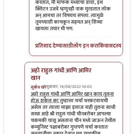
करतात, मी माफक मध्याचा डावा, इथं
क्लिंटन उजवे म्हणूनही नाक मुरडतात लोक
अन् आमचा तर विषयच संपला. त्यामुळे
तुमच्याशी काचकून सहमत अन् शिव्या
खायला तयार मी पण.
प्रतिसाद देण्यासाठी
लॉग इन करा
किंवा
सदस्य व्हा
अहो राहुल गांधी आणि आमिर
खान
शुक्रवार, 19/08/2022 10:03
सुबोध खरे
In reply to
आमचं सोडा डॉक्टर
by
जेम्स वांड
अहो राहुल गांधी आणि आमिर खान काय तुलना
होऊ शकेल का
तुम्हाला चर्चा भरकटवायची
असेल तर त्याला माझा इलाज नाही तुलना साधी
सरळ आहे श्री राहुल गांधी चीनबरोबर आपल्या
चकमकी चालू असताना चीन मध्ये जाऊन तेथील
कम्युनिस्ट पक्षाबरोबर गुप्तपणे चर्चा करतात
सुरुवातीला नकार देतात मग उघडकीस