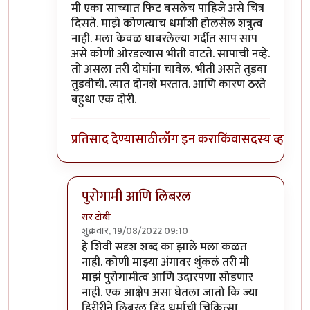
मी एका साच्यात फिट बसलेच पाहिजे असे चित्र
दिसते. माझे कोणत्याच धर्माशी होलसेल शत्रुत्व
नाही. मला केवळ घाबरलेल्या गर्दीत साप साप
असे कोणी ओरडल्यास भीती वाटते. सापाची नव्हे.
तो असला तरी दोघांना चावेल. भीती असते तुडवा
तुडवीची. त्यात दोनशे मरतात. आणि कारण ठरते
बहुधा एक दोरी.
प्रतिसाद देण्यासाठी
लॉग इन करा
किंवा
सदस्य व्हा
पुरोगामी आणि लिबरल
सर टोबी
शुक्रवार, 19/08/2022 09:10
In reply to
विरोधात वैयक्तिक पण नाही
by
गवि
हे शिवी सदृश शब्द का झाले मला कळत
नाही. कोणी माझ्या अंगावर थुंकलं तरी मी
माझं पुरोगामीत्व आणि उदारपणा सोडणार
नाही. एक आक्षेप असा घेतला जातो कि ज्या
हिरीरीने लिबरल हिंदू धर्माची चिकित्सा