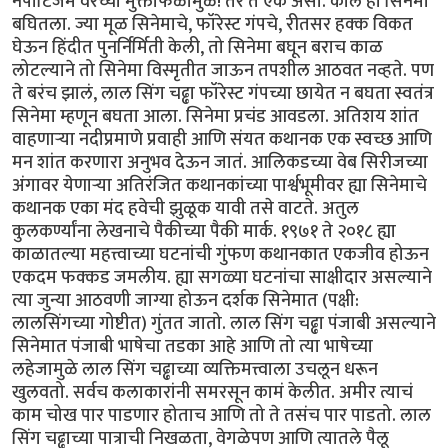
नेपोटिजम वरच्या मुक्ताफळामुळे! तर ते एक असो. काल हा सिनेमा
बघितला. ज्या मूळ सिनेमाचे, फॉरेस्ट गंपचे, रीतसर हक्क विकत
घेऊन हिंदीत पुनर्निर्मिती केली, तो सिनेमा बघून बराच काळ
लोटल्याने तो सिनेमा विस्मृतीत जाऊन तपशील आठवत नव्हते. पण
ते बरंच झालं, लाल सिंग चढ्ढा फॉरेस्ट गंपच्या छायेत न बघता स्वतंत्र
सिनेमा म्हणून बघता आला. सिनेमा प्रचंड आवडला. अतिशय शांत
वाहणाऱ्या नदीप्रमाणे प्रवाही आणि संयत कथानक एक स्वच्छ आणि
मन शांत करणारा अनुभव देऊन जातं. आलिकडच्या वेब सिरीजच्या
अंगावर येणाऱ्या अतिरंजित कथानकांच्या पार्श्वभूमीवर ह्या सिनेमाचे
कथानक एका मंद हवेची झुळूक यावी तसे वाटते. अतुल
कुलकर्ण्यांना लेखनाचे पैकीच्या पैकी मार्क. १९७१ ते २०१८ ह्या
काळातल्या महत्त्वाच्या घटनांची गुंफण कथानकात एकजीव होऊन
एकदम फक्कड जमलीय. ह्या सगळ्या घटनांचा साक्षीदार असल्याने
त्या जुन्या आठवणी जाग्या होऊन दर्शक सिनेमात (पक्षी:
लालसिंगच्या गोष्टीत) गुंतत जातो. लाल सिंग चढ्ढा पंजाबी असल्याने
सिनेमात पंजाबी भाषेचा तडका आहे आणि तो त्या भाषेच्या
लहेजामुळे लाल सिंग चढ्ढाच्या व्यक्तिमत्त्वाला उचलून धरून
खुलवतो. सर्वच कलाकारांनी समरसून कामं केलीत. अमीर त्याचं
काम चोख पार पाडणार होताच आणि तो ते तसंच पार पाडतो. लाल
सिंग चढ्ढाच्या पात्राची निखळता, वेगळेपण आणि त्यातले पैलू