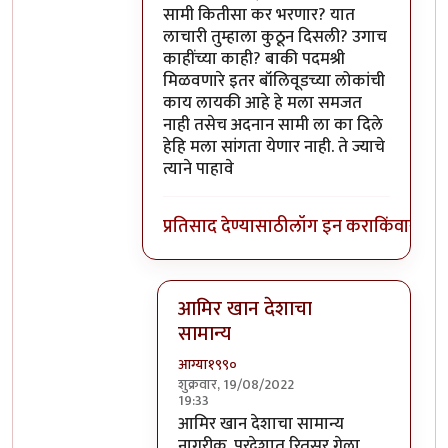
सामी कितीसा कर भरणार? यात
लाचारी तुम्हाला कुठून दिसली? उगाच
काहींच्या काही? बाकी पदमश्री
मिळवणारे इतर बॉलिवूडच्या लोकांची
काय लायकी आहे हे मला समजत
नाही तसेच अदनान सामी ला का दिले
हेहि मला सांगता येणार नाही. ते ज्याचे
त्याने पाहावे
प्रतिसाद देण्यासाठी
लॉग इन करा
किंवा
सदस्य
आमिर खान देशाचा
सामान्य
आग्या१९९०
शुक्रवार, 19/08/2022
19:33
In reply to
@ आग्या१९९०
by
सुबोध खरे
आमिर खान देशाचा सामान्य
नागरीक. परदेशात रितसर गेला.