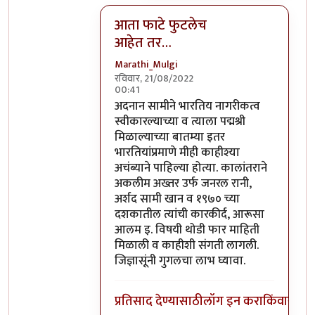
आता फाटे फुटलेच
आहेत तर…
Marathi_Mulgi
रविवार, 21/08/2022
00:41
In reply to
कर तर येथील कलाकारही भरतात.
अदनान सामीने भारतिय नागरीकत्व
स्वीकारल्याच्या व त्याला पद्मश्री
मिळाल्याच्या बातम्या इतर
भारतियांप्रमाणे मीही काहीश्या
अचंब्याने पाहिल्या होत्या. कालांतराने
अकलीम अख्तर उर्फ जनरल रानी,
अर्शद सामी खान व १९७० च्या
दशकातील त्यांची कारकीर्द, आरूसा
आलम इ. विषयी थोडी फार माहिती
मिळाली व काहीशी संगती लागली.
जिज्ञासूंनी गुगलचा लाभ घ्यावा.
प्रतिसाद देण्यासाठी
लॉग इन करा
किंवा
सदस्य