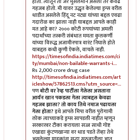
होतो. त्यातून तो जर मुसलमान असला तर केवढं
गहजब होतो. मी यावर उद्धृत केलेल्या ड्रग्स वरील
धाडीत असलेले हिंदू नट नट्या यांच्या बद्दल एवढा
गदारोळ का झाला नाही याबद्दल आपले काही
मत आहे का? २००० कोटी रुपयांच्या अमली
पदार्थांच्या तस्करी संबंधात ममता कुलकर्णी
यांच्या विरुद्ध अजामीनपात्र वारंट निघाले होते
याबद्दल कधी कुणी ऐकले, वाचले नाही.
https://timesofindia.indiatimes.com/ci
ty/mumbai/non-bailable-warrants-i…
Rs 2,000 crore drug case
http://timesofindia.indiatimes.com/art
icleshow/57862513.cms?utm_source=…
पण
बोटी वर रेव्ह पार्टीला गेलेला असताना
आर्यन खान पकडला गेला त्याबद्दल केवढा
गहजब झाला? तो काय तिथे नमाज पढायला
गेला होता?
इथे आपले मिपा वरील पुरोगामी
लोक त्याच्याकडे ड्रग्स सापडली नाहीत म्हणून
सरकारवर टीका करायला सज्ज साधी गोष्ट
एखाद्या कुंटणखान्या वर धाड पडते तेंव्हा तेथे
असलेल्या ग्राहकांना सुद्धा सुरुवातीला आत