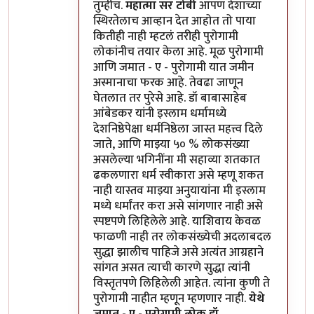
तुम्हीच.
महात्मा सर टोबी
आपण देशाच्या
स्थिरतेलाच आव्हान देत आहोत तो पाया
कितीही नाही म्हटलं तरीही पुरोगामी
लोकांनीच तयार केला आहे. मूळ पुरोगामी
आणि जमात - ए - पुरोगामी यात जमीन
अस्मानाचा फरक आहे. तेवढा जाणून
घेतलात तर पुरेसे आहे. डॉ बाबासाहेब
आंबेडकर यांनी इस्लाम धर्मामध्ये
देशनिष्ठेपेक्षा धर्मनिष्ठेला जास्त महत्त्व दिले
जाते, आणि माझ्या ५० % लोकसंख्या
असलेल्या भगिनींना मी सहाव्या शतकात
ढकलणारा धर्म स्वीकारा असे म्हणू शकत
नाही यास्तव माझ्या अनुयायांना मी इस्लाम
मध्ये धर्मांतर करा असे सांगणार नाही असे
स्पष्टपणे लिहिलेले आहे. याशिवाय केवळ
फाळणी नाही तर लोकसंख्येची अदलाबदल
सुद्धा झालीच पाहिजे असे अत्यंत आग्रहाने
सांगत असत त्याची कारणे सुद्धा त्यांनी
विस्तृतपणे लिहिलेली आहेत. त्यांना कुणी ते
पुरोगामी नाहीत म्हणून म्हणणार नाही.
येथे