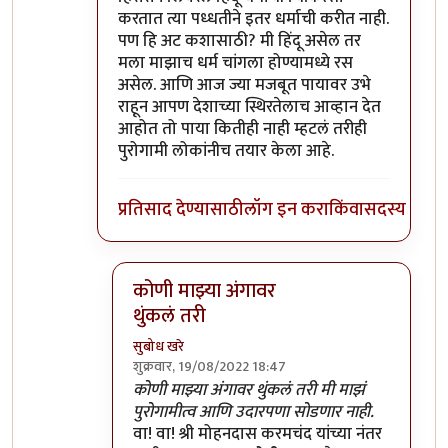
करतात त्या पध्धतीने इतर धर्माची करीत नाही.
पण हि अट कशासाठी? मी हिंदू असेल तर
मला माझाच धर्म चांगला होण्यामध्ये रस
असेल. आणि आज ज्या मजबूत पायावर उभे
राहून आपण देशाच्या स्थिरतेलाच आव्हान देत
आहोत तो पाया कितीही नाही म्हटलं तरीही
पुरोगामी लोकांनीच तयार केला आहे.
प्रतिसाद देण्यासाठी
लॉग इन करा
किंवा
सदस्य व्हा
कोणी माझ्या अंगावर
थुंकलं तरी
सुबोध खरे
शुक्रवार, 19/08/2022 18:47
In reply to
पुरोगामी आणि लिबरल
by
सर टोबी
कोणी माझ्या अंगावर थुंकलं तरी मी माझं
पुरोगामीत्व आणि उदारपणा सोडणार नाही.
वा! वा! श्री मोहनदास करमचंद यांच्या नंतर