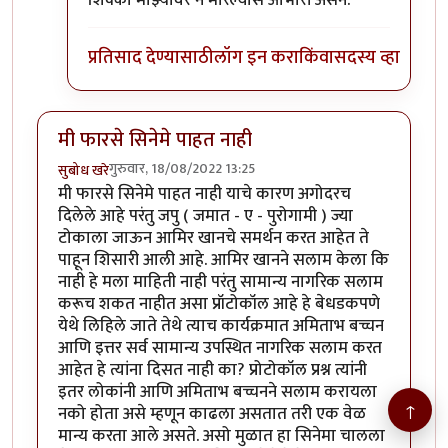
शिक्का माझ्यावर न मारल्यास आभारी असेन.
प्रतिसाद देण्यासाठी
लॉग इन करा
किंवा
सदस्य व्हा
मी फारसे सिनेमे पाहत नाही
गुरुवार, 18/08/2022 13:25
सुबोध खरे
मी फारसे सिनेमे पाहत नाही याचे कारण अगोदरच
दिलेले आहे परंतु जपु ( जमात - ए - पुरोगामी ) ज्या
टोकाला जाऊन आमिर खानचे समर्थन करत आहेत ते
पाहून शिसारी आली आहे. आमिर खानने सलाम केला कि
नाही हे मला माहिती नाही परंतु सामान्य नागरिक सलाम
करूच शकत नाहीत असा प्रॉटोकॉल आहे हे बेधडकपणे
येथे लिहिले जाते तेथे त्याच कार्यक्रमात अमिताभ बच्चन
आणि इत्तर सर्व सामान्य उपस्थित नागरिक सलाम करत
आहेत हे त्यांना दिसत नाही का? प्रोटोकॉल प्रश्न त्यांनी
इतर लोकांनी आणि अमिताभ बच्चनने सलाम करायला
↑
नको होता असे म्हणून काढला असतात तरी एक वेळ
मान्य करता आले असते. असो मुळात हा सिनेमा चालला