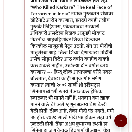
प्रामाणिक नसा, किमान लॉजिकल तरी रहा.
"Who Killed Karkare? The Real Face of
Terrorism in India" नामक पुस्तकात संघावर
खोटेनाटे आरोप करणारा, इतरही काही तशीच
पुस्तके लिहिणारा, एकेकाळचा सरकारी
अधिकारी असलेला लेखक अजूनही मोकाट
फिरतोय. आईबहिणीवर शिव्या दिल्यावर,
किरकोळ माणूसही पेटून उठतो. संघ तर मोदींची
मातृसंस्था आहे. तिला शिव्या देणाऱ्याला मोदींनी
असेच सोडून दिले? आठ वर्षांत काहीच वाकडे
करू शकले नाहीत, उरलेल्या दोन वर्षांत काय
करणार? --- हिन्दू लोक आपापल्या परीने नवस
बोलतात, देवाला काही अमुक गोष्ट अर्पण
करतात त्याची २००९ साली थ्री इडियट्स
सिनेमामध्ये "सौ रुपये में आजकल ट्रॅफिक
हवालदार भी मानते नहीं हैं, भगवान क्या ख़ाक
मानने वाले थे!" असे म्हणून अक्षम्य चेष्टा केली
गेली होती. ठीक आहे, तेंव्हा मोदी पंप्र नव्हते, ममो
पंप्र होते. २०२० साली मोदी पंप्र होऊन सहा वर्षे
↑
उलटली होती. तेंव्हा अक्षय कुमारचा लक्ष्मी हा
सिनेमा हा जणू केवळ हिंदू धर्माची अक्षम्य चेष्टा