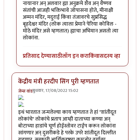
नायानार अन् अलवार ह्या अनुक्रमे शैव अन् वैष्णव
संतांची आजही भक्तिभावे जोपासना होते, मीनाक्षी
अम्मन मंदिर, मदुराई किंवा तंजावरचे सुप्रसिद्ध
बृहदेश्वर मंदिर (लोक त्याला प्रेमाने पेरिया कोविल -
मोठे मंदिर असे म्हणतात) ह्याचा अभिमान असतो त्या
लोकांना.
प्रतिसाद देण्यासाठी
लॉग इन करा
किंवा
सदस्य व्हा
केंद्रीय मंत्री हरदीप सिंग पुरी म्हणतात
बुधवार, 17/08/2022 15:02
जेम्स वांड
इथं भारतात जन्मलेल्या काय म्हणतात ते हां "शांतीदूत
लोकांचे" लोकांचे प्रताप आम्ही दाताच्या कण्या अन्
बोटाच्या हाडांचे चूर्ण होईस्तोवर टाईप करून लोकांना
सांगणार अन् दुसरीकडे हे परके उपरे शांतीदूत दिल्लीत
राहणार, सरकारी आर्थिकदृष्ट्या कमजोर वर्गाला