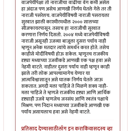
वाजपेयींपेक्षा तो नाराजीचा वाढीचा वेग कमी असेल
हा अंदाज पण असेच आणखी निर्णय घेतले गेले तर ती
नाराजी पसरेलच. वाजपेयींविषयी नाराजी पसरायला
सुरवात झाली काश्मीरमधील २००० सालच्या
सीजफायरपासून. तसाच हा नाराजीची सुरवात
करणारा निर्णय दिसतो. २००४ मध्ये वाजपेयींविषयी
नाराजी असूनही उजव्या बाजूला दुसरा पर्याय नाही
म्हणून अनेक मतदार त्यांचे समर्थन करत होते. तसेच
काहीसे मोदींविषयी होऊ शकेल. म्हणूनच राजकीय
दृष्ट्या मध्याच्या उजवीकडे आणखी एक पक्ष हवा असे
नेहमी वाटते. नाहीतर दुसरा पर्याय नाही म्हणून काही
झाले तरी लोक आपल्यामागेच येणार या
आत्मविश्वासातून असे घातक निर्णय घेतले जाऊ
शकतात. अगदी मला पाहिजे ते मिळणे शक्य नाही-
मला पाहिजे ते म्हणजे राजकीय दृष्ट्या आणि आर्थिक
दृष्ट्याही उजवे म्हणजेच जनसंघ आणि स्वतंत्र पक्षाचे
मिश्रण. पण निदान मध्याच्या उजवीकडे आणखी एक
पर्याय असायलाच हवा असे नेहमी वाटते.
प्रतिसाद देण्यासाठी
लॉग इन करा
किंवा
सदस्य व्हा