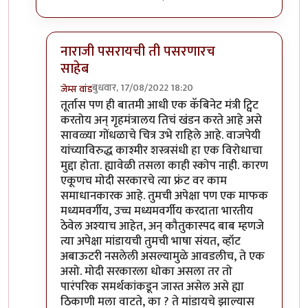
नाराजी पसरायची ती पसरणारच
साहेब
बुधवार, 17/08/2022 18:20
जेम्स वांड
In reply to
निषेधार्ह
by
क्लिंटन
तूर्तास पण ही बातमी आधी एक कॅबिनेट मंत्री ट्विट
करतोय अन् गृहमंत्रालय तिचं खंडन करते आहे असे
सावळ्या गोंधळाचे चित्र उभे राहिले आहे. वाजपेयी
यांच्याविरुद्ध काश्मीर शस्त्रसंधी हा एक विरोधाचा
मुद्दा होता. ह्यावेळी तसला काही स्कोप नाही. कारण
एकूणच मोदी सरकारचे त्या फ्रंट वर काम
समाधानकारक आहे. तुमची अपेक्षा पण एक माफक
मध्यमवर्गीय, उच्च मध्यमवर्गीय करदाता भारतीय
ठेवेल अश्याच आहेत, अन् कौतुकास्पद बाब म्हणजे
त्या अपेक्षा मांडायची तुमची भाषा संयत, व्हॉट
अबाऊटरी नसलेली असल्यामुळे आवडलीच, ते एक
असो. मोदी सरकारला धोका असला तर तो
पारंपरिक समर्थकांकडून जास्त असेल असे ह्या
ठिकाणी मला वाटते, का ? ते मांडायचे झाल्यास