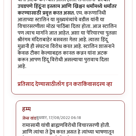
उघडपणे हिंदूंना इस्लाम आणि ख्रिश्चन धर्मांमध्ये धर्मांतर
करण्यासाठी प्रवृत्त करत असत.
एम. करुणानिधी
आताच्या स्टालिन या मुख्यमंत्र्यांचे वडील यांनी या
विचारसरणीला मोठा पाठिंबा दिला होता. आज स्टालिन
पण त्याच मार्गाने जात आहेत. अशा या पेरियारचा पुतळा
श्रीरंगम मंदिराबाहेर बसवला गेला आहे. त्याला हिंदू
मुन्नानी ही संघटना विरोध करत आहे. स्टालिन शासनाने
केवळ टीका केल्याबद्दल कानल कन्नन यांना अटक
करून आपण हिंदू विरोधी असल्याचा पुरावाच दिला
आहे.
प्रतिसाद देण्यासाठी
लॉग इन करा
किंवा
सदस्य व्हा
हम्म
बुधवार, 17/08/2022 06:18
जेम्स वांड
In reply to
नास्तिक पेरियार पुतळ्यावर केलेल्या टिप्पणी: क
रामासामी यांची ब्राह्मणविरोधी विचारसरणी होती.
आणि त्यांचा ते द्वेष करत असत हे त्यांच्या भाषणातून