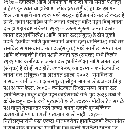
१९९७-- देवीलाल आणि ओमप्रकाश चौटाला यांनी समता पक्षातून
बाहेर पडून स्वत:चा हरियाणा लोकदल (राष्ट्रीय) हा पक्ष स्थापन
केला. या पक्षाचे नाव १९९९ मध्ये बदलून इंडिअन नॅशनल लोकदल हे
झाले. नवीन पटनाईक यांनी जनता दलातून बाहेर पडून बिजू जनता
दल हा पक्ष स्थापन केला. १९९९--- उरल्यासुरल्या जनता दलात
जनता दल(धर्मनिरपेक्ष) आणि जनता दल(संयुक्त) हे दोन तुकडे
पडले. देवेगौडा आणि कुमारस्वामी जनता दल(धर्मनिरपेक्ष) मध्ये तर
रामविलास पासवान जनता दल(संयुक्त) मध्ये सामील. समता पक्ष
आणि लोकशक्ती हे दोन पक्षही जनता दल (संयुक्त) मध्ये विलीन.
१९९९ मध्ये कर्नाटकात जनता दल (धर्मनिरपेक्ष) आणि जनता दल
(संयुक्त) हे दोन्ही गट होते. २००५-०६ च्या दरम्यान कर्नाटकातील
जनता दल (संयुक्त) पक्ष अस्तंगत झाला. २००२-- रामविलास
पासवान यांनी जनता दल(संयुक्त) सोडून आपला लोकजनशक्ती हा
पक्ष स्थापन केला. २००६-- कर्नाटकात सिध्दरामय्या जनता दल
(धर्मनिरपेक्ष) मधून बाहेर पडून काँग्रेसमध्ये गेले. पुढे २०१३ मध्ये ते
काँग्रेसकडून कर्नाटकचे मुख्यमंत्री झाले. २०१४-- मोदीलाटेत सगळे
पक्ष वाहून गेल्यानंतर परत एकदा जनता दलाचे पुनरूज्जिवन
करायची घोषणा. पण ती प्रत्यक्षात आली नाही. २०१७--
नितीशकुमारांनी परत एकदा भाजपबरोबर हातमिळवणी केल्यानंतर
नाराज शरद यादवांचा अनामिक एक व्यक्ती असलेला स्वतंत्र गट.