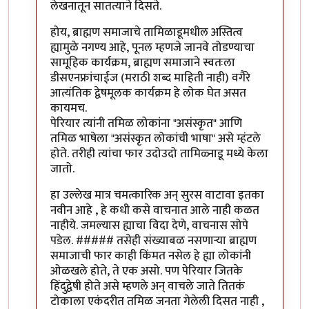
लेखनातून सातत्याने दिसते.
होय, ब्राह्मण समाजाचे तामिळाडूमधील अस्तित्व
ह्यामुळे नगण्य आहे, पूनल म्हणजे जानवे तोडण्याचा
सामूहिक कार्यक्रम, ब्राह्मण समाजाने स्वतःला
डीसएनफ्रांचाईज (मराठी शब्द माहिती नाही) वगैरे
आत्यंतिक द्वेषमूलक कार्यक्रम हे लोक घेत असत
कायमच.
पेरियार त्यांनी तमिळ लोकांना "असंस्कृत" आणि
तमिळ भाषेला "असंस्कृत लोकांची भाषा" असे म्हंटले
होते. तरीही त्यांचा फार उदोउदो तामिळ्नाडू मध्ये केला
जातो.
हा उल्लेख मात्र चमत्कारिक अन् सुरस वाटावा इतका
नवीन आहे , हे कधी कसे वाचनात आले नाही कळत
नाहीये. जमल्यास ह्याचा विदा देणे, वाचनास सोपे
पडेल. ##### तसेही संख्याबळ नसणाऱ्या ब्राह्मण
समाजाची फार काही किंमत नसेल हे ह्या लोकांनी
ओळखले होते, ते एक असो. पण पेरियार जितके
हिंदुद्वेषी होते असे म्हणले अन् वाचले जाते तितकं
टोकाला एकंदरीत तमिळ जनता गेलेली दिसत नाही ,