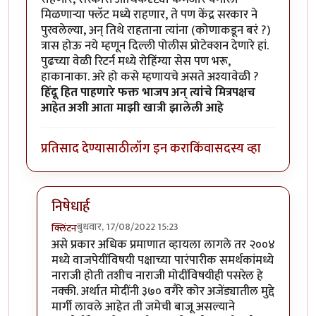
मिळणाऱ्या फ्लॅट मध्ये राहणार, ते पण केंद्र सरकार ने
पुरवलेल्या, अन् तिथे राहताना त्यांना (कोणाकडून बरं ?)
त्रास होऊ नये म्हणून दिल्ली पोलीस प्रोटेक्शन देणारे हां.
पुढच्या वेळी रिटर्न मध्ये रोहिंग्या सेस पण भरू,
हाकानाका. अरे हो कसे म्हणायचे असते अश्यावेळी ?
हिंदू हित पाहणारे फक्त भाजप अन् त्यांचे मित्रपक्षच
आहेत अशी आता माझी खात्री झालेली आहे
प्रतिसाद देण्यासाठी
लॉग इन करा
किंवा
सदस्य व्हा
निषेधार्ह
बुधवार, 17/08/2022 15:23
क्लिंटन
In reply to
केंद्रीय मंत्री हरदीप सिंग पुरी म्हणतात
by
जेम्स वांड
असे प्रकार अधिक प्रमाणात व्हायला लागले तर २००४
मध्ये वाजपेयींविषयी पक्षाच्या पारंपारीक समर्थकांमध्ये
नाराजी होती तशीच नाराजी मोदींविषयीही पसरेल हे
नक्की. अर्थात मोदींनी ३७० वगैरे कोर अजेंड्यातील मुद्दे
मार्गी लावले आहेत ती जमेची बाजू असल्याने