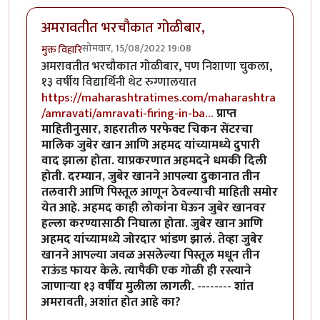
अमरावतीत भरचौकात गोळीबार,
सोमवार, 15/08/2022 19:08
मुक्त विहारि
अमरावतीत भरचौकात गोळीबार, पण निशाणा चुकला,
१३ वर्षीय विद्यार्थिनी थेट रुग्णालयात
https://maharashtratimes.com/maharashtra
/amravati/amravati-firing-in-ba…
प्राप्त
माहितीनुसार, शहरातील परफेक्ट चिकन सेंटरचा
मालिक जुबेर खान आणि अहमद यांच्यामध्ये दुपारी
वाद झाला होता. याप्रकरणात अहमदने धमकी दिली
होती. दरम्यान, जुबेर खानने आपल्या दुकानात तीन
तलवारी आणि पिस्तूल आणून ठेवल्याची माहिती समोर
येत आहे. अहमद काही लोकांना घेऊन जुबेर खानवर
हल्ला करण्यासाठी निघाला होता. जुबेर खान आणि
अहमद यांच्यामध्ये जोरदार भांडण झालं. तेव्हा जुबेर
खानने आपल्या जवळ असलेल्या पिस्तूल मधून तीन
राऊंड फायर केले. त्यापैकी एक गोळी ही रस्त्याने
जाणाऱ्या १३ वर्षीय मुलीला लागली.
--------
शांत
अमरावती, अशांत होत आहे का?