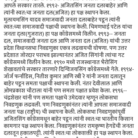
आपले सरकार तारले. १९९२- अजितसिंग जनता दलाबाहेर आणि
त्यांनी स्वत:चा जनता दल(अजित) हा पक्ष स्थापन केला.
मुलायमसिंग यादव समाजवादी जनता दलाबाहेर पडून त्यांनी
स्वत:च्या समाजवादी पक्षाची स्थापना केली. चिमणभाई पटेल यांचा
जनता द्ला(गुजरात) हा पक्ष काँग्रेसमध्ये विलीन. १९९३-- जनता
दल, समाजवादी जनता दल आणि जनता दल (अजित) यांची उत्तर
प्रदेश विधानसभा निवडणुका एकत्र लढवायची घोषणा. पण उत्तर
प्रदेशात जोरदार पराभव झाल्यानंतर अजित सिंगांनी त्यांचा गट
काँग्रेसमध्ये विलीन केला. १९९० मध्ये राजस्थानात भैरोसिंग
शेखावतांचे सरकार तारणारे दिग्विजयसिंग काँग्रेसमध्ये गेले. १९९४-
जॉर्ज फर्नांडिस, नितीश कुमार आणि रबी रे यांनी जनता दलातून
बाहेर पडून समता पक्षाची स्थापना केली. नंतर देवीलाल आणि
ओमप्रकाश चौटाला यांनी पण समता पक्षात प्रवेश केला. १९९६--
चंद्रशेखर यांनी पण समता पक्षाचे उमेदवार म्हणून लोकसभा
निवडणुक लढवली. पण निवडणुकांनंतर त्यांनी आपला समाजवादी
जनता पक्ष (राष्ट्रीय) ची स्थापना केली. लोकसभा निवडणुकांपूर्वी
अजितसिंग काँग्रेसमधून बाहेर पडून त्यांनी स्वत:चा भारतीय किसान
कामगार पक्ष स्थापन केला. निवडणुकांनंतर रामकृष्ण हेगडेंची जनता
दलातून हकालपट्टी. त्यांनी स्वत:चा लोकशक्ती हा पक्ष स्थापन केला.