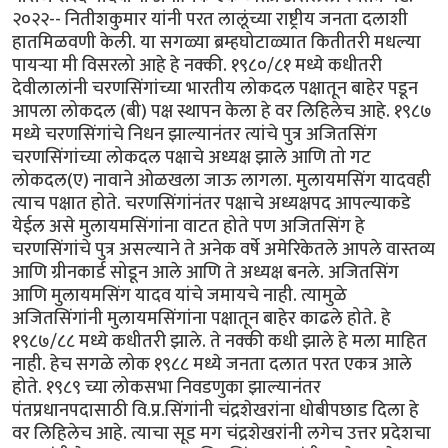
२०२२-- नितीशकुमार यांनी परत लालूंच्या राष्ट्रीय जनता दलाशी
हातमिळवणी केली. या सगळ्या ब्रम्हघोटाळ्यात कितीतरी मधल्या
पायऱ्या मी विसरलो आहे हे नक्की. १९८०/८१ मध्ये कधीतरी
देवीलालांनी चरणसिंगांच्या भारतीय लोकदल पक्षातून बाहेर पडून
आपला लोकदल (बी) पक्ष स्थापन केला हे वर लिहिलेच आहे. १९८७
मध्ये चरणसिंगांचे निधन झाल्यानंतर त्यांचे पुत्र अजितसिंग
चरणसिंगांच्या लोकदल पक्षाचे अध्यक्ष झाले आणि तो गट
लोकदल(ए) नावाने ओळखला जाऊ लागला. मुलायमसिंग यादवही
त्याच पक्षात होते. चरणसिंगांनंतर पक्षाचे अध्यक्षपद आपल्याकडे
येईल असे मुलायमसिंगांना वाटत होते पण अजितसिंग हे
चरणसिंगांचे पुत्र असल्याने ते अनेक वर्षे अमेरिकेतले आपले वास्तव्य
आणि ग्रीनकार्ड सोडून आले आणि ते अध्यक्ष बनले. अजितसिंग
आणि मुलायमसिंग यादव यांचे जमायचे नाही. त्यामुळे
अजितसिंगांनी मुलायमसिंगांना पक्षातून बाहेर काढले होते. हे
१९८७/८८ मध्ये कधीतरी झाले. ते नक्की कधी झाले हे मला माहित
नाही. हेच सगळे लोक १९८८ मध्ये जनता दलात परत एकत्र आले
होते. १९८९ च्या लोकसभा निवडणुका झाल्यानंतर
पंतप्रधानपदासाठी वि.प्र.सिंगांनी चंद्रशेखरांना धोबीपछाड दिला हे
वर लिहिलेच आहे. त्याचा सूड मग चंद्रशेखरांनी लगेच उत्तर प्रदेशचा