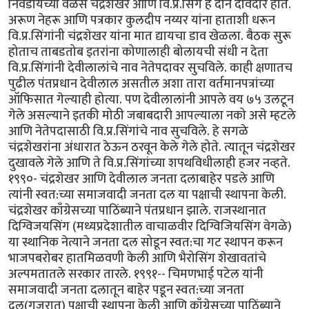
निवडायच्या वेळेस चंद्रशेखर आणि वि.प्र.सिंग हे दोन दावेदार होते.
अरूण नेहरू आणि पत्रकार कुलदीप नय्यर यांना हाताशी धरून
वि.प्र.सिंगांनी चंद्रशेखर यांना मात द्यायचा डाव खेळला. बैठक सुरू
होताच ताबडतोब इतरांना कोणालाही बोलायची संधी न देता
वि.प्र.सिंगांनी देवीलालांचे नाव नेतेपदावर सुचविले. काही क्षणातच
पुढील पंतप्रधान देवीलाल असतील अशा तारा वर्तमानपत्रांच्या
ऑफिसात गेल्याही होत्या. पण देवीलालांनी आपले वय ७५ उलटून
गेले असल्याने इतकी मोठी जबाबदारी आपल्याला नको असे म्हटले
आणि नेतेपदासाठी वि.प्र.सिंगांचे नाव सुचविले. हे सगळे
चंद्रशेखरांना अंधारात ठेऊन ठरवून केले गेले होते. त्यातून चंद्रशेखर
दुखावले गेले आणि ते वि.प्र.सिंगांच्या शपथविधीलाही हजर नव्हते.
१९९०- चंद्रशेखर आणि देवीलाल जनता दलाबाहेर पडले आणि
त्यांनी स्वत:च्या समाजवादी जनता दल या पक्षाची स्थापना केली.
चंद्रशेखर काँग्रेसच्या पाठिंब्याने पंतप्रधान झाले. राजस्थानात
दिग्विजयसिंग (मध्यप्रदेशातील वाचाळवीर दिग्विजियसिंग वेगळे)
या स्थानिक नेत्याने जनता दल सोडून स्वत:चा गट स्थापन करून
भाजपबरोबर हातमिळवणी केली आणि भैरोसिंग शेखावतांचे
अल्पमतातले सरकार तारले. १९९१-- चिमणभाई पटेल यांनी
समाजवादी जनता दलातून बाहेर पडून स्वत:च्या जनता
दल(गुजरात) पक्षाची स्थापना केली आणि काँग्रेसच्या पाठिंब्याने