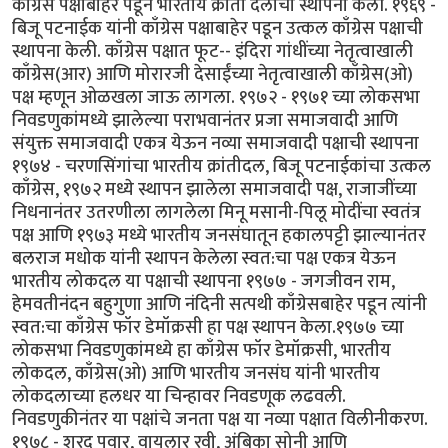
काँग्रेस पक्षाबाहेर पडून भारतीय क्रांती दलाची स्थापना केली. १९६९ -
बिजू पटनाईक यांनी काँग्रेस पक्षाबाहेर पडून उत्कल काँग्रेस पक्षाची
स्थापना केली. काँग्रेस पक्षात फूट-- इंदिरा गांधींच्या नेतृत्वाखाली
काँग्रेस(आर) आणि मोरारजी देसाईंच्या नेतृत्वाखाली काँग्रेस(ओ)
पक्ष म्हणून ओळखला जाऊ लागला. १९७२ - १९७१ च्या लोकसभा
निवडणुकांमध्ये झालेल्या पराभवानंतर प्रजा समाजवादी आणि
संयुक्त समाजवादी एकत्र येऊन नव्या समाजवादी पक्षाची स्थापना
१९७४ - चरणसिंगांचा भारतीय क्रांतीदल, बिजू पटनाईकांचा उत्कल
काँग्रेस, १९७२ मध्ये स्थापन झालेला समाजवादी पक्ष, राजाजींच्या
निधनानंतर उतरणीला लागलेला मिनू मसानी-पिलू मोदींचा स्वतंत्र
पक्ष आणि १९७३ मध्ये भारतीय जनसंघातून हकालपट्टी झाल्यानंतर
बलराज मधोक यांनी स्थापन केलेला स्वत:चा पक्ष एकत्र येऊन
भारतीय लोकदल या पक्षाची स्थापना १९७७ - जगजीवन राम,
हेमवतीनंदन बहुगुणा आणि नंदिनी सत्पथी काँग्रेसबाहेर पडून त्यांनी
स्वत:चा काँग्रेस फॉर डेमॉक्रसी हा पक्ष स्थापन केला.१९७७ च्या
लोकसभा निवडणुकांमध्ये हा काँग्रेस फॉर डेमॉक्रसी, भारतीय
लोकदल, काँग्रेस(ओ) आणि भारतीय जनसंघ यांनी भारतीय
लोकदलाच्या हलधर या चिन्हावर निवडणूक लढवली.
निवडणुकीनंतर या पक्षांचे जनता पक्ष या नव्या पक्षात विलीनीकरण.
१९७८ - शरद पवार, वायलार रवी, अंबिका सोनी आणि