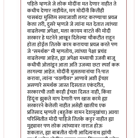
पहिले म्हणजे जे लोक मोदींना मत देणार नाहीत ते
कधीच देणार नाहीयेत, मग मोदींनी कितीही
पासबंदा मुस्लिम समाजाशी लगट करण्याचा प्रयत्न
केला तरी, दुसरे म्हणजे जे त्यांना मत देतात त्यांच्या
वाढलेल्या अपेक्षा, मला कायम वाटते की मोदी
सरकार हे घटनेने आखून दिलेल्या चौकटीत राहून
होता होईल तितके काम करायचा प्रयत्न करते पण
जे "समर्थक" मी म्हणतोय, त्यांच्या पेक्षा प्रचंड
वाढलेल्या आहेत, ह्या अपेक्षा मध्याची उजवी बाजू
कधीची ओलांडून आता अति उजव्या छटा स्पर्श करू
लागल्या आहेत. मोदींनी मुसलमानांचा नि:पात
करावा, त्यांना "वठणीवर" आणावे अशी ईच्छा
असणारे समर्थक जास्त दिसतात एकंदरीत,
सरकारची तशी काही ईच्छा दिसत नाही, किंवा
हिंदूंना झुकते माप देणारी पण खास कामे ह्या
सरकारने केलेली नाहीत असेही खालीच एक
प्रतिसाद म्हणतो (बहुतेक वामन देशमुखांचा) अश्या
परिस्थितीत मोदी पाहिजे तितके कट्टर नाहीत ह्या
मुद्द्यावर पण लोक त्यांच्यावर नाराज होऊ
शकतात, ह्या बाबतीत योगी आदित्यनाथ ह्यांची