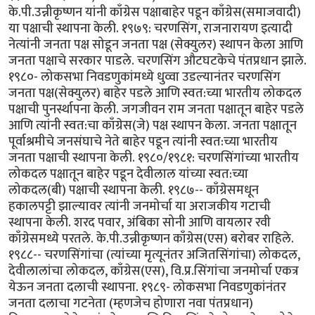
के.पी.उन्नीकृष्णन यांनी काँग्रेस पक्षाबाहेर पडून काँग्रेस(समाजवादी)
या पक्षाची स्थापना केली. १९७९: चरणसिंग, राजनारायण इत्यादी
नेत्यांनी जनता पक्ष सोडून जनता पक्ष (सेक्युलर) स्थापन केला आणि
जनता पक्षाचे सरकार पाडले. चरणसिंग औटघटकेचे पंतप्रधान झाले.
१९८०- लोकसभा निवडणुकांमध्ये धुव्वा उडल्यानंतर चरणसिंग
जनता पक्ष(सेक्युलर) बाहेर पडले आणि स्वत:च्या भारतीय लोकदल
पक्षाची पुनर्स्थापना केली. जगजीवन राम जनता पक्षातून बाहेर पडले
आणि त्यांनी स्वत:चा काँग्रेस(जे) पक्ष स्थापन केला. जनता पक्षातून
पूर्वाश्रमीचे जनसंघाचे नेते बाहेर पडून त्यांनी स्वत:च्या भारतीय
जनता पक्षाची स्थापना केली. १९८०/१९८१: चरणसिंगांच्या भारतीय
लोकदल पक्षातून बाहेर पडून देवीलाल यांच्या स्वत:च्या
लोकदल(बी) पक्षाची स्थापना केली. १९८७-- काँग्रेसमधून
हकालपट्टी झाल्यावर त्यांनी जनमोर्चा या अराजकीय गटाची
स्थापना केली. शरद पवार, अंबिका सोनी आणि वायलार रवी
काँग्रेसमध्ये परतले. के.पी.उन्नीकृष्णन काँग्रेस(एस) बरोबर राहिले.
१९८८-- चरणसिंगांचा (त्यांच्या मृत्यूनंतर अजितसिंगांचा) लोकदल,
देवीलालांचा लोकदल, काँग्रेस(एस), वि.प्र.सिंगांचा जनमोर्चा एकत्र
येऊन जनता दलाची स्थापना. १९८९- लोकसभा निवडणुकांनंतर
जनता दलाचा गटनेता (म्हणजेच होणारा नवा पंतप्रधान)