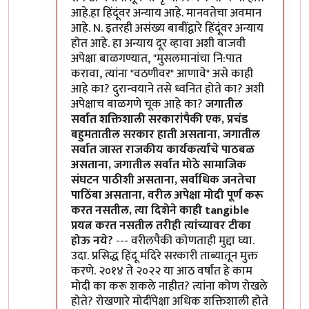
आहे.हा हिंदूंवर अन्याय आहे. मानवतेचा अवमान
आहे. N. इतरही असंख्य बाबींद्वारे हिंदूंवर अन्याय
होत आहे. हा अन्याय दूर व्हावा अशी वाजवी
अपेक्षा बाळगण्यात, "मुसलमानांचा नि:पात
करावा, त्यांना "वठणीवर" आणावे" असे काही
आहे का? दुरान्वयाने तसे ध्वनित होते का? अशी
अपेक्षाच बाळगणे चूक आहे का?
जगातील
सर्वात शक्तिशाली सरकारांपैकी एक, प्रचंड
बहुमतातील सरकार हाती असताना, जगातील
सर्वात जास्त राजकीय कार्यकर्त्यांचे पाठबळ
असताना, जगातील सर्वात मोठे सामाजिक
संघटन पाठीशी असताना, सर्वाधिक जनतेचा
पाठिंबा असताना, वरील अपेक्षा मोदी पूर्ण करू
करत नसतील, त्या दिशेने काही tangible
प्रयत्न करत नसतील तरीही त्यांच्यावर टीका
होऊ नये?
--- वरीलपैकी कोणताही मुद्दा घ्या.
उदा. प्रसिद्ध हिंदू मंदिरे सरकारी ताब्यातून मुक्त
करणे. २०१४ ते २०२२ या आठ वर्षांत हे काम
मोदी का करू शकले नाहीत? त्यांना कोण रोखले
होते? रोखणारे मोदींपेक्षा अधिक शक्तिशाली होते