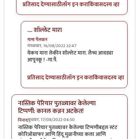
प्रतिसाद देण्यासाठी
लॉग इन करा
किंवा
सदस्य व्हा
.... शॉल्लेट मारा
गामा पैलवान
मंगळवार, 16/08/2022 22:47
In reply to
(No subject)
by
कपिलमुनी
येकच मारा लेकीन शॉल्लेट मारा. लैच्च आवड्या
आपूनकू ! -गा.पै.
प्रतिसाद देण्यासाठी
लॉग इन करा
किंवा
सदस्य व्हा
नास्तिक पेरियार पुतळ्यावर केलेल्या
टिप्पणी: कानल कन्नन अटकेत!
बुधवार, 17/08/2022 04:50
निनाद
नास्तिक पेरियार पुतळ्यावर केलेल्या टिप्पणीबद्दल स्टंट
कोरिओग्राफर आणि हिंदू मुन्नानीच्या कला आणि