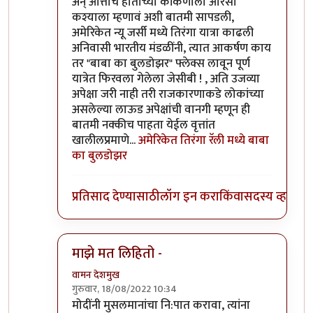
अन् आत्ताच हाताच्या कांकणाला आरसा
कश्याला म्हणावं अशी बातमी सापडली,
अमेरिकेत न्यू जर्सी मध्ये तिरंगा यात्रा काढली
अनिवासी भारतीय मंडळींनी, त्यात आकर्षण काय
तर "बाबा का बुलडोझर" फ्लेक्स लावून पूर्ण
यात्रेत फिरवला गेलेला जेसीबी ! , अति उजव्या
अपेक्षा जरी नाही तरी राजकारणाकडे लोकांच्या
असलेल्या लाऊड अपेक्षांची वानगी म्हणून ही
बातमी नक्कीच पाहता येईल वृत्तांत
खालीलप्रमाणे...
अमेरिकेत तिरंगा रॅली मध्ये बाबा
का बुलडोझर
प्रतिसाद देण्यासाठी
लॉग इन करा
किंवा
सदस्य व्हा
माझे मत लिहितो -
वामन देशमुख
गुरुवार, 18/08/2022 10:34
In reply to
नाराजी पसरायची ती पसरणारच साहेब
by
जे
मोदींनी मुसलमानांचा नि:पात करावा, त्यांना