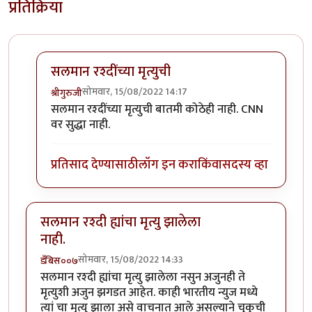
प्रतिक्रिया
सलमान रश्दींच्या मृत्युची
सोमवार, 15/08/2022 14:17
श्रीगुरुजी
In reply to
विश्व प्रख्यात लेखक "सलमान
by
डँबिस००७
सलमान रश्दींच्या मृत्युची बातमी कोठेही नाही. CNN
वर सुद्धा नाही.
प्रतिसाद देण्यासाठी
लॉग इन करा
किंवा
सदस्य व्हा
सलमान रश्दी ह्यांचा मृत्यु झालेला
नाही.
सोमवार, 15/08/2022 14:33
डँबिस००७
सलमान रश्दी ह्यांचा मृत्यु झालेला नसुन अजुनही ते
मृत्युशी अजुन झगडत आहेत. काही भारतीय न्युज मध्ये
त्यां चा मृत्यु झाला असे वाचनात आले असल्याने चुकुची