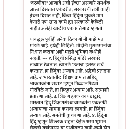
"वठणीवर" आणावे अशी ईच्छा असणारे समर्थक
जास्त दिसतात एकंदरीत, सरकारची तशी काही
ईच्छा दिसत नाही, किंवा हिंदूंना झुकते माप
देणारी पण खास कामे ह्या सरकारने केलेली
नाहीत असेही खालीच एक प्रतिसाद म्हणतो
याबद्धल पूर्वीही अनेक ठिकाणी मी माझे मत
मांडले आहे. इथेही लिहितो. मोदींनी मुसलमानांचा
नि:पात करावा अशी माझी भूमिका कधीही
नव्हती. --- १. हिंदूंची प्रसिद्ध मंदिरे सरकारे
ताब्यात ठेवतात. त्यातले "उत्पन्न" इतरत्र खर्च
करतात. हा हिंदूंवर अन्याय आहे. श्रद्धेची प्रताडना
आहे. २. भारतातील शिक्षणक्रमात अहिंदू
आक्रमकांना सम्राट म्हणून पिढ्यानपिढ्या
गौरविले जाते, हा हिंदूंवर अन्याय आहे. सत्याशी
प्रतारणा आहे. ३. शिक्षण हक्क कायद्याद्वारे,
भारतात हिंदू शिक्षणसंस्थाचालकांना एकतर्फी
अन्यायाचा सामना करावा लागतो. हा हिंदूंवर
अन्याय आहे. समतेची कुचंबणा आहे. ४. हिंदूंना
हिंदू म्हणून शिल्लक राहता येईल असा भूभाग
शेकडो वर्षांपासून या पृथ्वीवरून कमी-कमी होत