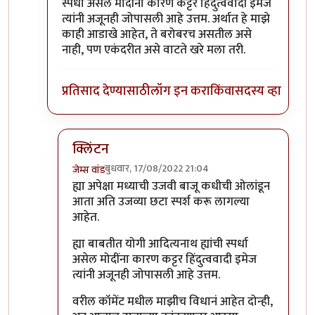
स्पर्धा असेल मोदींना कारण कट्टर हिंदुत्ववादी इमेज
त्यांनी अजूनही जोपासली आहे उत्तम. अर्थात हे माझे
काही आडाखे आहेत, ते बरोबरच असतील असे
नाही, पण एकंदरीत असे वाटते खरे मला तरी.
प्रतिसाद देण्यासाठी
लॉग इन करा
किंवा
सदस्य व्हा
क्लिंटन
बुधवार, 17/08/2022 21:04
जेम्स वांड
In reply to
नाराजी पसरायची ती पसरणारच साहेब
by
जे
ह्या अपेक्षा मध्याची उजवी बाजू कधीची ओलांडून
आता अति उजव्या छटा स्पर्श करू लागल्या
आहेत.
ह्या बाबतीत योगी आदित्यनाथ ह्यांची स्पर्धा
असेल मोदींना कारण कट्टर हिंदुत्ववादी इमेज
त्यांनी अजूनही जोपासली आहे उत्तम.
वरील कॉमेंट मधील माझीच विधानं आहेत दोन्ही,