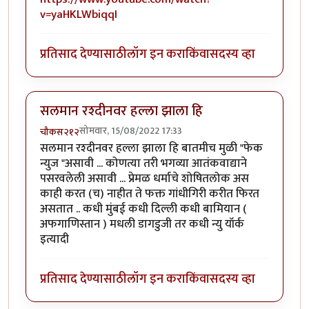
v=yaHKLWbiqqI
प्रतिसाद देण्यासाठी
लॉग इन करा
किंवा
सदस्य व्हा
सलमान रश्दीनवर हल्ला झाला हि
सोमवार, 15/08/2022 17:33
चौकस२१२
सलमान रश्दीनवर हल्ला झाला हि बातमीच मुळी "फेक
न्युज "असावी ... कोणत्या तरी भगव्या आतंकवाद्याने
पसरवलेली असावी ... प्रेमळ धर्माचे शोषितलोक अस
काही करत (च) नाहीत ते फक्त गांधीगिरी करीत फिरत
असतात .. कधी मुंबई कधी दिल्ली कधी बामियान (
अफगाणिस्तान ) मधली डागडुजी तर कधी न्यु यॉर्क
इत्यादी
प्रतिसाद देण्यासाठी
लॉग इन करा
किंवा
सदस्य व्हा