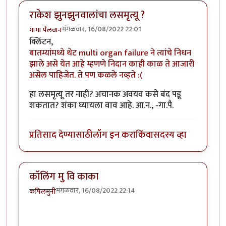
राकेश झुनझुनवालांचा लसमृत्यू ?
मंगळवार, 16/08/2022 22:01
गामा पैलवान
क्लिंटन,
बातम्यांमध्ये थेट multi organ failure ने त्यांचे निधन
झाले असे येत आहे म्हणणे निदान काही काळ ते आजारी
असेल पाहिजेत. ते पण कळले नव्हते :(
हा लसमृत्यू तर नाही? अचानक अवयव कसे बंद पडू
शकतात? शंका घ्यायला वाव आहे. आ.न., -गा.पै.
प्रतिसाद देण्यासाठी
लॉग इन करा
किंवा
सदस्य व्हा
कॉलिंग मु वि काका
मंगळवार, 16/08/2022 22:14
कपिलमुनी