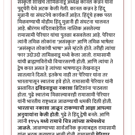
संस्कृती शाखेचे तामिळनाडू अध्यक्ष कानल कन्नन यांना
पुद्दुचेरी येथे अटक केली गेली. कानल कन्नन हे हिंदू
मुन्नानी या संघटनेचे कार्यकर्ते आहेत. हिंदूंचे हक्क परत
मिळवण्याची मोहीम हिंदू मुन्नानी ही संघटना चालवत
आहे. श्रीरंगम मंदिराबाहेरील नास्तिक असलेल्या
रामासामी पेरियार यांचा पुतळा बसवलेला आहे. पेरियार
त्यांनी तमिळ लोकांना "असंस्कृत" आणि तमिळ भाषेला
"असंस्कृत लोकांची भाषा" असे म्हंटले होते. तरीही त्यांचा
फार उदोउदो तामिळ्नाडू मध्ये केला जातो. रामासामी
यांची ब्राह्मणविरोधी विचारसरणी होती. आणि त्यांचा ते
द्वेष करत असत हे त्यांच्या भाषणातून लेखनातून
सातत्याने दिसते. इतकेच नाही तर पेरियार यांना तर
भारतापासून स्वातंत्र्य हवे होते. रामासामी पेरियार यांनी
प्रस्तावित
द्रविडनाडूचा नकाशा
ब्रिटिशांना पाठवला
होता. पुढे स्वातंत्र्य मिळाल्यावरही रामासामी पेरियार
यांनी भारतीय राष्ट्रध्वज जाळण्याची धमकी दिली होती.
भारताचा नकाशा जाळून टाकण्याची आज्ञा आपल्या
अनुयायांना केली होती
. पुढे ते हिंदू द्वेषी बनले. आणि
त्यांनी
१९५५ मध्ये रामाचे चित्र त्यांच्या सभेमध्येच
जाळले.
जाळण्याच्या सार्वजनिक कृत्याबद्दल रामासामी
यांना अटक करण्यात आली होती. रामासामी
पेरियार