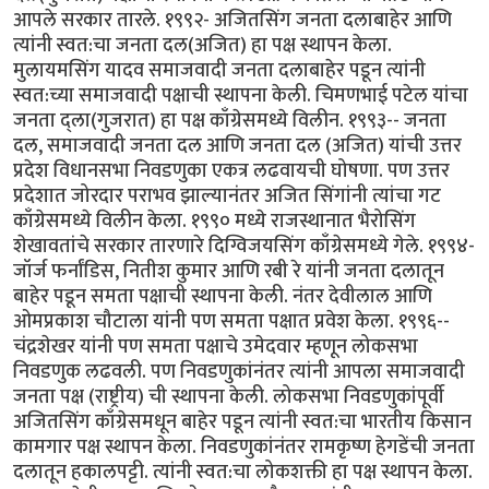
आपले सरकार तारले. १९९२- अजितसिंग जनता दलाबाहेर आणि
त्यांनी स्वत:चा जनता दल(अजित) हा पक्ष स्थापन केला.
मुलायमसिंग यादव समाजवादी जनता दलाबाहेर पडून त्यांनी
स्वत:च्या समाजवादी पक्षाची स्थापना केली. चिमणभाई पटेल यांचा
जनता द्ला(गुजरात) हा पक्ष काँग्रेसमध्ये विलीन. १९९३-- जनता
दल, समाजवादी जनता दल आणि जनता दल (अजित) यांची उत्तर
प्रदेश विधानसभा निवडणुका एकत्र लढवायची घोषणा. पण उत्तर
प्रदेशात जोरदार पराभव झाल्यानंतर अजित सिंगांनी त्यांचा गट
काँग्रेसमध्ये विलीन केला. १९९० मध्ये राजस्थानात भैरोसिंग
शेखावतांचे सरकार तारणारे दिग्विजयसिंग काँग्रेसमध्ये गेले. १९९४-
जॉर्ज फर्नांडिस, नितीश कुमार आणि रबी रे यांनी जनता दलातून
बाहेर पडून समता पक्षाची स्थापना केली. नंतर देवीलाल आणि
ओमप्रकाश चौटाला यांनी पण समता पक्षात प्रवेश केला. १९९६--
चंद्रशेखर यांनी पण समता पक्षाचे उमेदवार म्हणून लोकसभा
निवडणुक लढवली. पण निवडणुकांनंतर त्यांनी आपला समाजवादी
जनता पक्ष (राष्ट्रीय) ची स्थापना केली. लोकसभा निवडणुकांपूर्वी
अजितसिंग काँग्रेसमधून बाहेर पडून त्यांनी स्वत:चा भारतीय किसान
कामगार पक्ष स्थापन केला. निवडणुकांनंतर रामकृष्ण हेगडेंची जनता
दलातून हकालपट्टी. त्यांनी स्वत:चा लोकशक्ती हा पक्ष स्थापन केला.