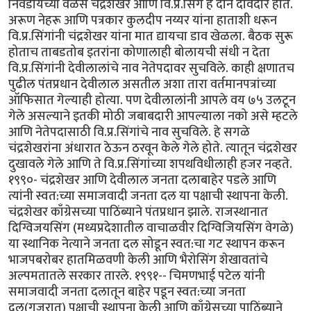
निवडायच्या वेळेस चंद्रशेखर आणि वि.प्र.सिंग हे दोन दावेदार होते.
अरूण नेहरू आणि पत्रकार कुलदीप नय्यर यांना हाताशी धरून
वि.प्र.सिंगांनी चंद्रशेखर यांना मात द्यायचा डाव खेळला. बैठक सुरू
होताच ताबडतोब इतरांना कोणालाही बोलायची संधी न देता
वि.प्र.सिंगांनी देवीलालांचे नाव नेतेपदावर सुचविले. काही क्षणातच
पुढील पंतप्रधान देवीलाल असतील अशा तारा वर्तमानपत्रांच्या
ऑफिसात गेल्याही होत्या. पण देवीलालांनी आपले वय ७५ उलटून
गेले असल्याने इतकी मोठी जबाबदारी आपल्याला नको असे म्हटले
आणि नेतेपदासाठी वि.प्र.सिंगांचे नाव सुचविले. हे सगळे
चंद्रशेखरांना अंधारात ठेऊन ठरवून केले गेले होते. त्यातून चंद्रशेखर
दुखावले गेले आणि ते वि.प्र.सिंगांच्या शपथविधीलाही हजर नव्हते.
१९९०- चंद्रशेखर आणि देवीलाल जनता दलाबाहेर पडले आणि
त्यांनी स्वत:च्या समाजवादी जनता दल या पक्षाची स्थापना केली.
चंद्रशेखर काँग्रेसच्या पाठिंब्याने पंतप्रधान झाले. राजस्थानात
दिग्विजयसिंग (मध्यप्रदेशातील वाचाळवीर दिग्विजियसिंग वेगळे)
या स्थानिक नेत्याने जनता दल सोडून स्वत:चा गट स्थापन करून
भाजपबरोबर हातमिळवणी केली आणि भैरोसिंग शेखावतांचे
अल्पमतातले सरकार तारले. १९९१-- चिमणभाई पटेल यांनी
समाजवादी जनता दलातून बाहेर पडून स्वत:च्या जनता
दल(गुजरात) पक्षाची स्थापना केली आणि काँग्रेसच्या पाठिंब्याने