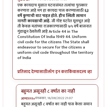
In reply to
एक कायदाच मुळात घटनासंमत
by
आग्या१९९०
एक कायदाच मुळात घटनासंमत तत्वांचा पुरस्कार
करणारा आहे मग हा कायदा पास करण्यासाठी
६३
वर्षे कुणाची वाट पाहत होते.
हीच स्थिती सामान
नागरी कायद्याची आहे.
जी गोष्ट घटनेत मूलभूत आहे
ती केवळ मतांच्या राजकारणासाठी ७५ वर्षे बासनात
गुंडाळून ठेवलेली आहे Article 44 in The
Constitution Of India 1949 44. Uniform
civil code for the citizens The State shall
endeavour to secure for the citizens a
uniform civil code throughout the territory
of India
प्रतिसाद देण्यासाठी
लॉग इन करा
किंवा
सदस्य व्हा
बहुमत असूनही ८ वर्षात का नाही
मंगळवार, 16/08/2022 21:07
आग्या१९९०
In reply to
एक कायदाच मुळात घटनासंमत
by
सुबोध खरे
बहुमत असूनही ८ वर्षात का नाही पास केला समान