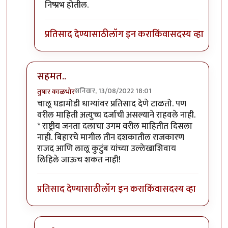
निष्प्रभ होतील.
प्रतिसाद देण्यासाठी
लॉग इन करा
किंवा
सदस्य व्हा
सहमत..
शनिवार, 13/08/2022 18:01
तुषार काळभोर
In reply to
क्लिंटन, हा अत्यंत
by
गवि
चालू घडामोडी धाग्यांवर प्रतिसाद देणे टाळतो. पण
वरील माहिती अत्युच्च दर्जाची असल्याने राहवले नाही.
* राष्ट्रीय जनता दलाचा उगम वरील माहितीत दिसला
नाही. बिहारचे मागील तीन दशकातील राजकारण
राजद आणि लालू कुटुंब यांच्या उल्लेखाशिवाय
लिहिले जाऊच शकत नाही!
प्रतिसाद देण्यासाठी
लॉग इन करा
किंवा
सदस्य व्हा