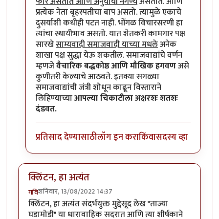
फार असतात आणि अनुयायी नगण्य
असतात. आणि
प्रत्येक नेता बृहस्पतीचा बाप असतो. त्यामुळे एकाचे
दुसर्याशी कधीही पटत नाही. भोंगळ विचारसरणी हा
त्यांचा स्थायीभाव असतो. यात शेतकरी कामगार पक्ष
सारखे
साम्यवादी समाजवादी याच्या मधले
अनेक
शाखा पक्ष सुद्धा येऊ शकतील. समाजवाद्यांचे वर्णन
म्हणजे
वैचारिक बद्धकोष्ठ आणि मौखिक हगवण
असे
कुणीतरी केल्याचे आठवते. इतक्या सगळ्या
समाजवाद्यांची जंत्री शोधून काढून विस्ताराने
लिहिण्याच्या
आपल्या चिकाटीला अक्षरशः शतशः
दंडवत.
प्रतिसाद देण्यासाठी
लॉग इन करा
किंवा
सदस्य व्हा
क्लिंटन, हा अत्यंत
शनिवार, 13/08/2022 14:37
गवि
क्लिंटन, हा अत्यंत संदर्भयुक्त मुद्देसूद लेख "ताज्या
घडामोडी" या धारावाहिक सदरात आणि त्या शीर्षकाने