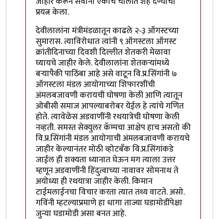
जाहीर करून सर्वांना एकाच चालीत शह देण्याचा
प्रयत्न केला.
देवीलालांना मंत्रीमंडळातून काढले २-३ ऑगस्टच्या
सुमारास. त्याविरोधात त्यांनी ९ ऑगस्टला ऑगस्ट
क्रांतीदिनाच्या दिवशी दिल्लीत शेतकरी मेळावा
घ्यायचे जाहीर केले. देवीलालांना शेतकर्‍यांमध्ये
बर्‍यापैकी पाठिंबा आहे असे वाटून वि.प्र.सिंगांनी ७
ऑगस्टला मंडल आयोगाच्या शिफारशींची
अंमलबजावणी करायची घोषणा केली आणि त्यातून
ओबीसी समाज आपल्याबरोबर येईल हे त्यांचे गणित
होते. त्यावेळेस अडवाणींनी रथयात्रेची घोषणा केली
नव्हती. समस्त सेक्युलर कॅम्पचा आक्षेप हाच असतो की
वि.प्र.सिंगांनी मंडल आयोगाची अंमलबजावणी करायचे
जाहीर केल्यानंतर मोठी व्होटबँक वि.प्र.सिंगांकडे
जाईल ही शक्यता ध्यानात घेऊन मग त्याला उत्तर
म्हणून अडवाणींनी हिंदुत्वाच्या नावावर सोमनाथ ते
अयोध्या ही रथयात्रा जाहीर केली. किमान
टाईमलाईनचा विचार करता त्यात तथ्य वाटते. असो.
गविंनी म्हटल्याप्रमाणे हा धागा ताज्या घडामोडींपेक्षा
जुन्या घडामोडी असा बनत आहे.