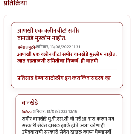
प्रतिक्रिया
आणखी एक क्लीनचीट! समीर
वानखेडे मुस्लीम नाहीत.
शनिवार, 13/08/2022 11:31
धर्मराजमुटके
आणखी एक क्लीनचीट! समीर वानखेडे मुस्लीम नाहीत,
जात पडताळणी समितीचा निष्कर्ष. ही बातमी
प्रतिसाद देण्यासाठी
लॉग इन करा
किंवा
सदस्य व्हा
वानखेडे
शनिवार, 13/08/2022 12:16
क्लिंटन
In reply to
आणखी एक क्लीनचीट! समीर वानखेडे मुस्लीम नाह
समीर वानखेडे यु.पी.एस.सी ची परीक्षा पास करून मग
सरकारी सेवेत दाखल झाले होते. अशा कोणाही
उमेदवाराची सरकारी सेवेत दाखल करून घेण्यापूर्वी