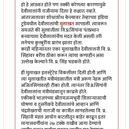
हो हे आठवत होते पण नक्की कोणत्या कारणामुळे
देवीलालांनी राजीनामा दिला हे लक्षात नव्हते.
आंतरजालावर शोधाशोध केल्यावर तेव्हाच्या इंडिया
टुडेमधील देवीलालांची
मुलाखत
सापडली. त्यावरून
समजते की सुरवातीला वि.प्र.सिंगांना पंतप्रधान
बनवायला देवीलालांनीच मदत केली असली तरी
लगेचच कुरबुरींना प्रारंभ झाला होता.
काही महिन्यांनतर एका मुलाखतीत देवीलालनी वि. प्र.
सिंहांवर बरीच ठीका करून त्यांचा कणाहीन असा
उल्लेख केल्याने वि. प्र. सिंह भडकले होते.
ही मुलाखत इलस्ट्रेटेड विकलीला दिली होती आणि
त्या मुलाखतीत मंत्रीमंडळातील मंत्री अरूण नेहरू आणि
अजितसिंगांवरही टीका होती. त्यानंतर वि.प्र.सिंगांनी
देवीलालांना मंत्रीमंडळातून काढले होते.
एकीकडे भाजपच्या श्रीरामजन्मभूमी शिलान्यासाची
घोषणा व दुसरीकडे देवीलालांचे आव्हान आणि
चंद्रशेखराची नाराजी या कात्रीत सापडलेल्या वि. प्र.
सिंहांनी मंडल आयोग बाटलीतून बाहेर काढून इतर
मागासवर्गीयांना २७ टक्के राखीव जागा देण्याचे