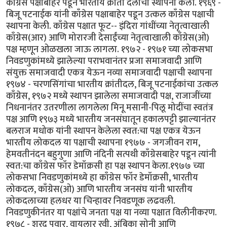
काँग्रेस पक्षाबाहेर पडून भारतीय क्रांती दलाची स्थापना केली. १९६९ -
बिजू पटनाईक यांनी काँग्रेस पक्षाबाहेर पडून उत्कल काँग्रेस पक्षाची
स्थापना केली. काँग्रेस पक्षात फूट-- इंदिरा गांधींच्या नेतृत्वाखाली
काँग्रेस(आर) आणि मोरारजी देसाईंच्या नेतृत्वाखाली काँग्रेस(ओ)
पक्ष म्हणून ओळखला जाऊ लागला. १९७२ - १९७१ च्या लोकसभा
निवडणुकांमध्ये झालेल्या पराभवानंतर प्रजा समाजवादी आणि
संयुक्त समाजवादी एकत्र येऊन नव्या समाजवादी पक्षाची स्थापना
१९७४ - चरणसिंगांचा भारतीय क्रांतीदल, बिजू पटनाईकांचा उत्कल
काँग्रेस, १९७२ मध्ये स्थापन झालेला समाजवादी पक्ष, राजाजींच्या
निधनानंतर उतरणीला लागलेला मिनू मसानी-पिलू मोदींचा स्वतंत्र
पक्ष आणि १९७३ मध्ये भारतीय जनसंघातून हकालपट्टी झाल्यानंतर
बलराज मधोक यांनी स्थापन केलेला स्वत:चा पक्ष एकत्र येऊन
भारतीय लोकदल या पक्षाची स्थापना १९७७ - जगजीवन राम,
हेमवतीनंदन बहुगुणा आणि नंदिनी सत्पथी काँग्रेसबाहेर पडून त्यांनी
स्वत:चा काँग्रेस फॉर डेमॉक्रसी हा पक्ष स्थापन केला.१९७७ च्या
लोकसभा निवडणुकांमध्ये हा काँग्रेस फॉर डेमॉक्रसी, भारतीय
लोकदल, काँग्रेस(ओ) आणि भारतीय जनसंघ यांनी भारतीय
लोकदलाच्या हलधर या चिन्हावर निवडणूक लढवली.
निवडणुकीनंतर या पक्षांचे जनता पक्ष या नव्या पक्षात विलीनीकरण.
१९७८ - शरद पवार, वायलार रवी, अंबिका सोनी आणि