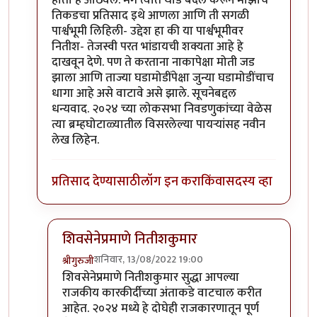
होता हे आठवले. मग त्यात थोडे बदल करून माझाच
तिकडचा प्रतिसाद इथे आणला आणि ती सगळी
पार्श्वभूमी लिहिली- उद्देश हा की या पार्श्वभूमीवर
नितीश- तेजस्वी परत भांडायची शक्यता आहे हे
दाखवून देणे. पण ते करताना नाकापेक्षा मोती जड
झाला आणि ताज्या घडामोडींपेक्षा जुन्या घडामोडींचाच
धागा आहे असे वाटावे असे झाले. सूचनेबद्दल
धन्यवाद. २०२४ च्या लोकसभा निवडणुकांच्या वेळेस
त्या ब्रम्हघोटाळ्यातील विसरलेल्या पायर्‍यांसह नवीन
लेख लिहेन.
प्रतिसाद देण्यासाठी
लॉग इन करा
किंवा
सदस्य व्हा
शिवसेनेप्रमाणे नितीशकुमार
शनिवार, 13/08/2022 19:00
श्रीगुरुजी
In reply to
धन्यवाद
by
क्लिंटन
शिवसेनेप्रमाणे नितीशकुमार सुद्धा आपल्या
राजकीय कारकीर्दीच्या अंताकडे वाटचाल करीत
आहेत. २०२४ मध्ये हे दोघेही राजकारणातून पूर्ण