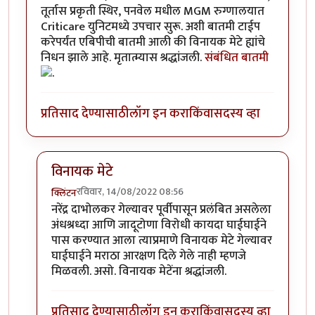
तूर्तास प्रकृती स्थिर, पनवेल मधील MGM रुग्णालयात
Criticare युनिटमध्ये उपचार सुरू. अशी बातमी टाईप
करेपर्यंत एबिपीची बातमी आली की विनायक मेटे ह्यांचे
निधन झाले आहे. मृतात्म्यास श्रद्धांजली.
संबंधित बातमी
प्रतिसाद देण्यासाठी
लॉग इन करा
किंवा
सदस्य व्हा
विनायक मेटे
रविवार, 14/08/2022 08:56
क्लिंटन
In reply to
शिवसंग्रामचे नेते
by
जेम्स वांड
नरेंद्र दाभोलकर गेल्यावर पूर्वीपासून प्रलंबित असलेला
अंधश्रध्दा आणि जादूटोणा विरोधी कायदा घाईघाईने
पास करण्यात आला त्याप्रमाणे विनायक मेटे गेल्यावर
घाईघाईने मराठा आरक्षण दिले गेले नाही म्हणजे
मिळवली. असो. विनायक मेटेंना श्रद्धांजली.
प्रतिसाद देण्यासाठी
लॉग इन करा
किंवा
सदस्य व्हा