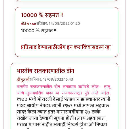
10000 % सहमत !!
रविवार, 14/08/2022 01:20
डँबिस००७
In reply to
क्लिंटन, हा अत्यंत
by
गवि
10000 % सहमत !!
प्रतिसाद देण्यासाठी
लॉग इन करा
किंवा
सदस्य व्हा
भारतीय राजकारणातील दोन
शनिवार, 13/08/2022 15:43
श्रीगुरुजी
भारतीय राजकारणातील दोन सगळ्यात घाणेरडे लोक- लालू
आणि मुलायमसिंग यादव या राजकारणातून पुढे आले आहेत.
१९७७ मध्ये मोरारजी देसाई पंतप्रधान झाल्यानंतर त्यांनी
मंडल आयोग नेमला. त्यांनी १९७९ मध्ये आपला अहवाल
सादर केला ज्यात इतर मागासवर्गीयांना २७ टक्के
राखीव जागा देण्याची सूचना होती (त्याच अहवालात
मराठा मागास नाहीत असाही निष्कर्ष होता जो निष्कर्ष