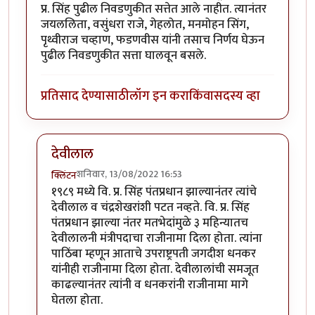
प्र. सिंह पुढील निवडणुकीत सत्तेत आले नाहीत. त्यानंतर
जयललिता, वसुंधरा राजे, गेहलोत, मनमोहन सिंग,
पृथ्वीराज चव्हाण, फडणवीस यांनी तसाच निर्णय घेऊन
पुढील निवडणुकीत सत्ता घालवून बसले.
प्रतिसाद देण्यासाठी
लॉग इन करा
किंवा
सदस्य व्हा
देवीलाल
शनिवार, 13/08/2022 16:53
क्लिंटन
In reply to
भारतीय राजकारणातील दोन
by
श्रीगुरुजी
१९८९ मध्ये वि. प्र. सिंह पंतप्रधान झाल्यानंतर त्यांचे
देवीलाल व चंद्रशेखरांशी पटत नव्हते. वि. प्र. सिंह
पंतप्रधान झाल्या नंतर मतभेदांमुळे ३ महिन्यातच
देवीलालनी मंत्रीपदाचा राजीनामा दिला होता. त्यांना
पाठिंबा म्हणून आताचे उपराष्ट्रपती जगदीश धनकर
यांनीही राजीनामा दिला होता. देवीलालांची समजूत
काढल्यानंतर त्यांनी व धनकरांनी राजीनामा मागे
घेतला होता.