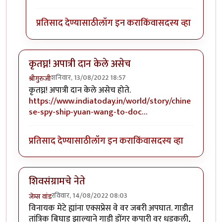
प्रतिसाद देण्यासाठी
लॉग इन करा
किंवा
सदस्य व्हा
कृतघ्न! अपात्री दान केले असेच
शनिवार, 13/08/2022 18:57
श्रीगुरुजी
कृतघ्न! अपात्री दान केले असेच होते.
https://www.indiatoday.in/world/story/chine
se-spy-ship-yuan-wang-to-doc…
प्रतिसाद देण्यासाठी
लॉग इन करा
किंवा
सदस्य व्हा
शिवसंग्रामचे नेते
रविवार, 14/08/2022 08:03
जेम्स वांड
विनायक मेटे ह्यांना एक्सप्रेस वे वर जबरी अपघात. गाडीत
तांत्रिक बिघाड झाल्याने गाडी डोंगर कपारी वर धडकली,