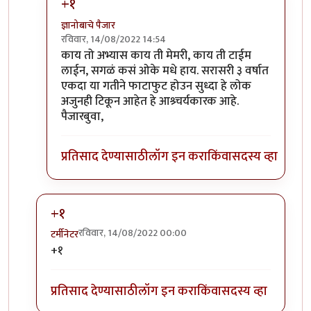
+१
ज्ञानोबाचे पैजार
रविवार, 14/08/2022 14:54
In reply to
सहमत..
by
तुषार काळभोर
काय तो अभ्यास काय ती मेमरी, काय ती टाईम
लाईन, सगळं कसं ओके मधे हाय. सरासरी ३ वर्षात
एकदा या गतीने फाटाफुट होउन सुध्दा हे लोक
अजुनही टिकून आहेत हे आश्र्चर्यकारक आहे.
पैजारबुवा,
प्रतिसाद देण्यासाठी
लॉग इन करा
किंवा
सदस्य व्हा
+१
रविवार, 14/08/2022 00:00
टर्मीनेटर
In reply to
क्लिंटन, हा अत्यंत
by
गवि
+१
प्रतिसाद देण्यासाठी
लॉग इन करा
किंवा
सदस्य व्हा