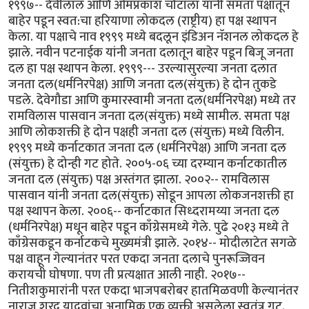
१९९७-- देवीलाल आणि ओमप्रकाश चौटाला यांनी समता पक्षातून
बाहेर पडून स्वत:चा हरियाणा लोकदल (राष्ट्रीय) हा पक्ष स्थापन
केला. या पक्षाचे नाव १९९९ मध्ये बदलून इंडिअन नॅशनल लोकदल हे
झाले. नवीन पटनाईक यांनी जनता दलातून बाहेर पडून बिजू जनता
दल हा पक्ष स्थापन केला. १९९९--- उरल्यासुरल्या जनता दलात
जनता दल(धर्मनिरपेक्ष) आणि जनता दल(संयुक्त) हे दोन तुकडे
पडले. देवेगौडा आणि कुमारस्वामी जनता दल(धर्मनिरपेक्ष) मध्ये तर
रामविलास पासवान जनता दल(संयुक्त) मध्ये सामील. समता पक्ष
आणि लोकशक्ती हे दोन पक्षही जनता दल (संयुक्त) मध्ये विलीन.
१९९९ मध्ये कर्नाटकात जनता दल (धर्मनिरपेक्ष) आणि जनता दल
(संयुक्त) हे दोन्ही गट होते. २००५-०६ च्या दरम्यान कर्नाटकातील
जनता दल (संयुक्त) पक्ष अस्तंगत झाला. २००२-- रामविलास
पासवान यांनी जनता दल(संयुक्त) सोडून आपला लोकजनशक्ती हा
पक्ष स्थापन केला. २००६-- कर्नाटकात सिध्दरामय्या जनता दल
(धर्मनिरपेक्ष) मधून बाहेर पडून काँग्रेसमध्ये गेले. पुढे २०१३ मध्ये ते
काँग्रेसकडून कर्नाटकचे मुख्यमंत्री झाले. २०१४-- मोदीलाटेत सगळे
पक्ष वाहून गेल्यानंतर परत एकदा जनता दलाचे पुनरूज्जिवन
करायची घोषणा. पण ती प्रत्यक्षात आली नाही. २०१७--
नितीशकुमारांनी परत एकदा भाजपबरोबर हातमिळवणी केल्यानंतर
नाराज शरद यादवांचा अनामिक एक व्यक्ती असलेला स्वतंत्र गट.