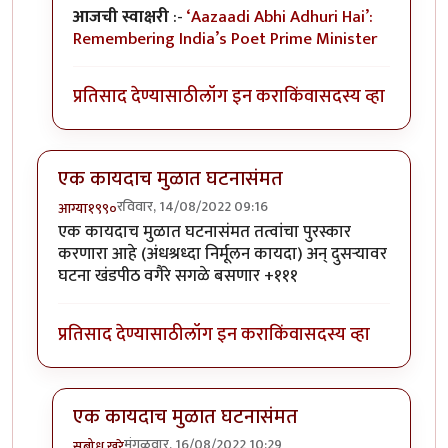
आजची स्वाक्षरी
:-
‘Aazaadi Abhi Adhuri Hai’:
Remembering India’s Poet Prime Minister
प्रतिसाद देण्यासाठी
लॉग इन करा
किंवा
सदस्य व्हा
एक कायदाच मुळात घटनासंमत
रविवार, 14/08/2022 09:16
आग्या१९९०
एक कायदाच मुळात घटनासंमत तत्वांचा पुरस्कार
करणारा आहे (अंधश्रध्दा निर्मूलन कायदा) अन् दुसऱ्यावर
घटना खंडपीठ वगैरे सगळे बसणार +१११
प्रतिसाद देण्यासाठी
लॉग इन करा
किंवा
सदस्य व्हा
एक कायदाच मुळात घटनासंमत
मंगळवार, 16/08/2022 10:29
सुबोध खरे