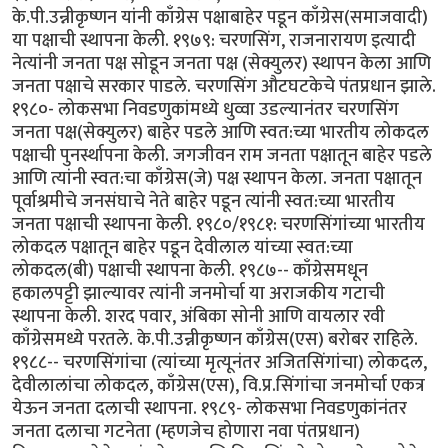
के.पी.उन्नीकृष्णन यांनी काँग्रेस पक्षाबाहेर पडून काँग्रेस(समाजवादी)
या पक्षाची स्थापना केली. १९७९: चरणसिंग, राजनारायण इत्यादी
नेत्यांनी जनता पक्ष सोडून जनता पक्ष (सेक्युलर) स्थापन केला आणि
जनता पक्षाचे सरकार पाडले. चरणसिंग औटघटकेचे पंतप्रधान झाले.
१९८०- लोकसभा निवडणुकांमध्ये धुव्वा उडल्यानंतर चरणसिंग
जनता पक्ष(सेक्युलर) बाहेर पडले आणि स्वत:च्या भारतीय लोकदल
पक्षाची पुनर्स्थापना केली. जगजीवन राम जनता पक्षातून बाहेर पडले
आणि त्यांनी स्वत:चा काँग्रेस(जे) पक्ष स्थापन केला. जनता पक्षातून
पूर्वाश्रमीचे जनसंघाचे नेते बाहेर पडून त्यांनी स्वत:च्या भारतीय
जनता पक्षाची स्थापना केली. १९८०/१९८१: चरणसिंगांच्या भारतीय
लोकदल पक्षातून बाहेर पडून देवीलाल यांच्या स्वत:च्या
लोकदल(बी) पक्षाची स्थापना केली. १९८७-- काँग्रेसमधून
हकालपट्टी झाल्यावर त्यांनी जनमोर्चा या अराजकीय गटाची
स्थापना केली. शरद पवार, अंबिका सोनी आणि वायलार रवी
काँग्रेसमध्ये परतले. के.पी.उन्नीकृष्णन काँग्रेस(एस) बरोबर राहिले.
१९८८-- चरणसिंगांचा (त्यांच्या मृत्यूनंतर अजितसिंगांचा) लोकदल,
देवीलालांचा लोकदल, काँग्रेस(एस), वि.प्र.सिंगांचा जनमोर्चा एकत्र
येऊन जनता दलाची स्थापना. १९८९- लोकसभा निवडणुकांनंतर
जनता दलाचा गटनेता (म्हणजेच होणारा नवा पंतप्रधान)