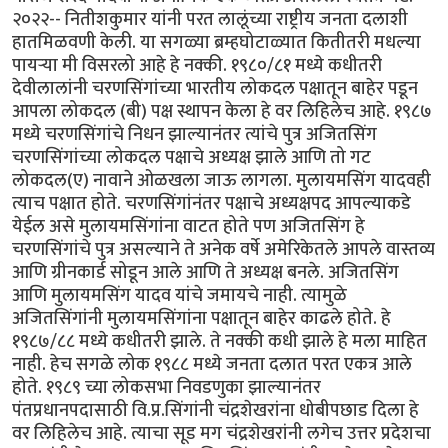
२०२२-- नितीशकुमार यांनी परत लालूंच्या राष्ट्रीय जनता दलाशी
हातमिळवणी केली. या सगळ्या ब्रम्हघोटाळ्यात कितीतरी मधल्या
पायऱ्या मी विसरलो आहे हे नक्की. १९८०/८१ मध्ये कधीतरी
देवीलालांनी चरणसिंगांच्या भारतीय लोकदल पक्षातून बाहेर पडून
आपला लोकदल (बी) पक्ष स्थापन केला हे वर लिहिलेच आहे. १९८७
मध्ये चरणसिंगांचे निधन झाल्यानंतर त्यांचे पुत्र अजितसिंग
चरणसिंगांच्या लोकदल पक्षाचे अध्यक्ष झाले आणि तो गट
लोकदल(ए) नावाने ओळखला जाऊ लागला. मुलायमसिंग यादवही
त्याच पक्षात होते. चरणसिंगांनंतर पक्षाचे अध्यक्षपद आपल्याकडे
येईल असे मुलायमसिंगांना वाटत होते पण अजितसिंग हे
चरणसिंगांचे पुत्र असल्याने ते अनेक वर्षे अमेरिकेतले आपले वास्तव्य
आणि ग्रीनकार्ड सोडून आले आणि ते अध्यक्ष बनले. अजितसिंग
आणि मुलायमसिंग यादव यांचे जमायचे नाही. त्यामुळे
अजितसिंगांनी मुलायमसिंगांना पक्षातून बाहेर काढले होते. हे
१९८७/८८ मध्ये कधीतरी झाले. ते नक्की कधी झाले हे मला माहित
नाही. हेच सगळे लोक १९८८ मध्ये जनता दलात परत एकत्र आले
होते. १९८९ च्या लोकसभा निवडणुका झाल्यानंतर
पंतप्रधानपदासाठी वि.प्र.सिंगांनी चंद्रशेखरांना धोबीपछाड दिला हे
वर लिहिलेच आहे. त्याचा सूड मग चंद्रशेखरांनी लगेच उत्तर प्रदेशचा