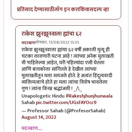
प्रतिसाद देण्यासाठी
लॉग इन करा
किंवा
सदस्य व्हा
राकेश झुनझूनवाला ह्यांचा ६२
सोमवार, 15/08/2022 13:35
मदनबाण
In reply to
अरे काय चाललंय काय !
by
जेम्स वांड
राकेश झुनझूनवाला ह्यांचा ६२ वर्षी अकाली मृत्यू ही
चटका लावणारी घटना आहे ! त्यांच्या अनेक मुलाखती
मी पाहिलेल्या आहेत, घरी पहिल्यांदा एसी घेतला
आणि बायकोला सांगितले हे देखील त्यांच्या
मुलाखतीतुन मला समजले होते. हे अत्यंत हिंदूत्ववादी
व्यक्तिमत्वाचे होते हा मला त्यांचा विशेष भावलेला
गुण ! त्यांना विनम्र श्रद्धांजली ! _/\_
Unapologetic Hindu
#Rakeshjhunjhunwala
Sahab
pic.twitter.com/UGsFAYOcc9
— Professor Sahab (@ProfesorSahab)
August 14, 2022
मदनबाण.....