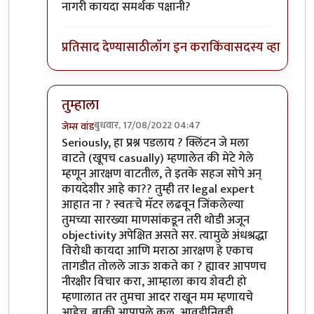
नागरी कायदा समर्थक पक्षानी?
प्रतिसाद देण्यासाठी
लॉग इन करा
किंवा
सदस्य व्हा
तुम्हाला
बुधवार, 17/08/2022 04:47
जेम्स वांड
In reply to
एक कायदाच मुळात घटनासंमत
by
सुबोध खरे
Seriously, हा प्रश्न पडलाय ? क्लिंटन जे मला
वाटते (खूपच casually) म्हणालेत की मेटे गेले
म्हणून आरक्षण वाटतील, ते इतके सहज सोपे अन्
कायदेशीर आहे का?? तुम्ही तर legal expert
आहात ना ? स्वतःचे मॅटर लढवून जिंकलेल्या
तुमच्या सारख्या माणसांकडून तरी थोडी अजून
objectivity अपेक्षित असते सर. त्यामुळे अंधश्रद्धा
विरोधी कायदा आणि मराठा आरक्षण हे एकाच
तागडीत तोलले जाऊ शकते का ? ह्यावर आपणच
नीरक्षीर विचार करा, आम्हाला काय शेवटी हो
म्हणालात तर तुमचा आदर राखून मम म्हणायचे
आहेच. बाकी आपापले कल, आवडीनिवडी,