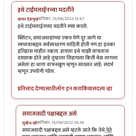
इथे टाईमलाईनच्या मदतीने
शनिवार, 13/08/2022 13:47
वामन देशमुख
इथे टाईमलाईनच्या मदतीने स्पष्ट करतो.
क्लिंटन, समाजवाद्यांच्या एकत्र येणे दूर जाणे या
स्वभावाबद्दल सर्वसाधारण माहिती होती पण हा इतका
इतिहास माहीत नव्हता. हायला इथे माझी वाचताना
दमछाक होते आहे तुम्हाला लिहायला किती वेळ लागला
असेल! हा धागा वाचनखूण म्हणून साठवत आहे; संदर्भ
म्हणून उपयोगी पडेल.
प्रतिसाद देण्यासाठी
लॉग इन करा
किंवा
सदस्य व्हा
समाजवादी पक्षाबद्दल असे
शनिवार, 13/08/2022 20:16
सुबोध खरे
In reply to
इथे टाईमलाईनच्या मदतीने
by
वामन देशमुख
समाजवादी पक्षाबद्दल असे म्हटले जाते कि तेथे
नेते