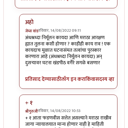
अहो
रविवार, 14/08/2022 09:11
जेम्स वांड
In reply to
विनायक मेटे
by
क्लिंटन
अंधश्रध्दा निर्मूलन कायदा आणि मराठा आरक्षण
ह्यात तुलना कशी होणार ? काहीही काय राव ! एक
कायदाच मुळात घटनासंमत तत्वांचा पुरस्कार
करणारा आहे (अंधश्रध्दा निर्मूलन कायदा) अन्
दुसऱ्यावर घटना खंडपीठ वगैरे सगळे बसणार
प्रतिसाद देण्यासाठी
लॉग इन करा
किंवा
सदस्य व्हा
+ १
रविवार, 14/08/2022 10:53
श्रीगुरुजी
In reply to
विनायक मेटे
by
क्लिंटन
+ १ आता फडणवीस सत्तेत असल्याने मराठा राखीव
जागा न्यायालयात मान्य होणार नाही हे माहिती