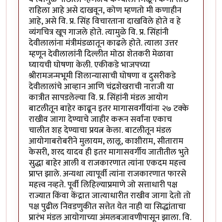
राहिला आहे असे दाखवून, कोण म्हणतो मी कणाहीन
आहे, असे वि. प्र. सिंह विचारताना दाखविले होते व हे
व्यंगचित्र खूप गाजले होते. त्यामुळे वि. प्र. सिंहांनी
देवीलालांना मंत्रीमंडळातून काढले होते. त्याला उत्तर
म्हणून देवीलालांनी दिल्लीत मोठा शेतकरी मेळावा
घ्यायची घोषणा केली. एकीकडे भाजपच्या
श्रीरामजन्मभूमी शिलान्यासाची घोषणा व दुसरीकडे
देवीलालांचे आव्हान आणि चंद्रशेखराची नाराजी या
कात्रीत सापडलेल्या वि. प्र. सिंहांनी मंडल आयोग
बाटलीतून बाहेर काढून इतर मागासवर्गीयांना २७ टक्के
राखीव जागा देण्याचे जाहीर करून सर्वांना एकाच
चालीत शह देण्याचा प्रयत्न केला. बाटलीतून मंडल
आयोगाबरोबरीने मुलायम, लालू, काशीराम, सीताराम
केसरी, शरद यादव ही इतर मागासवर्गीय जातीतील भुते
सुद्धा बाहेर आली व राजकारणात त्यांना एकदम महत्त्व
प्राप्त झाले. अन्यथा त्यापूर्वी त्यांना राजकारणात फारसे
महत्त्व नव्हते. पूर्वी लिहिल्याप्रमाणे जो सत्ताधारी पक्ष
राज्यात किंवा केंद्रात जात्याधारीत राखीव जागा देतो तो
पक्ष पुढील निवडणुकीत सत्तेत येत नाही या सिद्धांताचा
प्रारंभ मंडल आयोगाच्या अंमलबजावणीपासून झाला. वि.