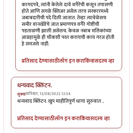
कागदपत्रे, त्यांनी केलेले दावे वगैरेंची कसून तपासणी
होते आणि सगळे क्लिअर असेल तरच सरकारमध्ये
जबाबदारीची पदे दिली जातात. तेव्हा त्यावेळेसच
समीर वानखेंडेंचे जात प्रमाणपत्र वगैरे गोष्टींची
पडताळणी झाली असेलच. केवळ नबाब मलिकांच्या
आग्रहामुळे ही चौकशी परत करायची काय गरज होती
हे समजले नाही.
प्रतिसाद देण्यासाठी
लॉग इन करा
किंवा
सदस्य व्हा
धन्यवाद क्लिंटन.
शनिवार, 13/08/2022 12:34
सुक्या
धन्यवाद क्लिंटन. खुप माहीतिपुर्ण धागा सुरुवात ..
प्रतिसाद देण्यासाठी
लॉग इन करा
किंवा
सदस्य व्हा