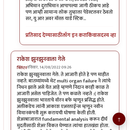
अभिमान दुराभिमान आपापल्या जागी ठीकच आहे
पण आम्ही सामान्य लोक तुम्हाला पेडेस्टलवर ठेवतो
सर, यु आर अवर मॉरल यार्ड स्टिक...
प्रतिसाद देण्यासाठी
लॉग इन करा
किंवा
सदस्य व्हा
राकेश झुनझुनवाला गेले
रविवार, 14/08/2022 09:26
क्लिंटन
राकेश झुनझुनवाला गेले. ते आजारी होते हे पण माहीत
नव्हते. बातम्यांमध्ये थेट multi organ failure ने त्यांचे
निधन झाले असे येत आहे म्हणणे निदान काही काळ ते
आजारी असेल पाहिजेत. ते पण कळले नव्हते :( राकेश
झुनझुनवाला भारताचे वॉरन बफे म्हणून प्रसिद्ध होते.
अलीकडेच त्यांनी आकाश एअरलाईन्स म्हणून नवीन
विमानकंपनी सुरू करायची घोषणा केली होती.
↑
शेअरबाजारात fundamental analysis करून दीर्घ
मुदतीसाठी शेअर विकत घेण्यात त्यांचा हातखंडा होता.