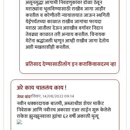
असूनसुद्धा आगामी निवडणुकांवर डोळा ठेवून
मराठ्यांना भुलविण्यासाठी राखीव जागा जाहीर
करतील व कोणीतरी न्यायालयात जाऊन स्थगिती
येईपर्यंतच्या काळात राखीव जागांचा फायदा
मराठा जातीला देऊन अराखीव वर्गावर निदान
तेवढ्या काळात तरी अन्याय करतील. विनायक
मेटेंना श्रद्धांजली म्हणून आम्ही राखीव जागा देतोय
अशी मखलाशीही करतील.
प्रतिसाद देण्यासाठी
लॉग इन करा
किंवा
सदस्य व्हा
अरे काय चाललंय काय !
रविवार, 14/08/2022 09:14
जेम्स वांड
नवीन धक्कादायक बातमी, अब्जाधीश शेयर मार्केट
निवेशक आणि नवीनच अकाशा एअर लाईन सुरू केलेले
राकेश झुनझूनवाला ह्यांचा ६२ वर्षी अकाली मृत्यू