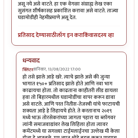
असू नये असे वाटते. हा एक वेगळा संग्राह्य लेख एका
सुसंगत शीर्षकासह प्रकाशित करावा असे वाटते. ताज्या
घडामोडीही नेहमीप्रमाणे असू देत.
प्रतिसाद देण्यासाठी
लॉग इन करा
किंवा
सदस्य व्हा
धन्यवाद
शनिवार, 13/08/2022 17:00
क्लिंटन
In reply to
क्लिंटन, हा अत्यंत
by
गवि
हो तसे झाले आहे खरे. त्याचे झाले असे की जुन्या
भागात १५०+ प्रतिसाद झाले होते आणि नवा भाग
काढायचा होता. तो काढताना काहीतरी लीड द्यायला
हवा तो बिहारमधील घडामोडींचा वापर करून द्यावा
असे वाटले. आणि परत नितीश-तेजस्वी यांचे फाटायची
शक्यता आहे हे लिहायचे होते. ते करतानाच २०१९
मध्ये भाऊ तोरसेकरांच्या जागता पहारा या ब्लॉगवर
त्यांनी समाजवाद्यांवर लेख लिहिला होता त्यावर
कमेंटमध्ये या सगळ्या टाईमलाईनचा उल्लेख मी केला