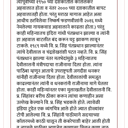
त्यापूर्वीच्या १९५० च्या दशकातील कालेलकर
अहवालात होता व नंतर २००० च्या दशकातील बापट
अहवालातही होता. परंतु मराठा मागास आहेत असा
आधीच ठरविलेवा निष्कर्ष फडणवीसांनी २०१६ मध्ये
नेमलेल्या गायकवाड अहवालाने काढला होता.) परंतु
काही महिन्यातच इंदिरा गांधी पंतप्रधान झाल्या व त्यांनी
हा अहवाल बाटलीत बंद करून घट्ट झाकण लावून
टाकले. १९८९ मध्ये वि. प्र. सिंह पंतप्रधान झाल्यानंतर
त्यांचे देवीलाल व चंद्रशेखरांशी पटत नव्हते. वि. प्र. सिंह
पंतप्रधान झाल्या नंतर मतभेदांमुळे ३ महिन्यातच
देवीलालनी मंत्रीपदाचा राजीनामा दिला होता. त्यांना
पाठिंबा म्हणून आताचे उपराष्ट्रपती जगदीश धनकर
यांनीही राजीनामा दिला होता. देवीलालांची समजूत
काढल्यानंतर त्यांनी व धनकरांनी राजीनामा मागे घेतला
होता. काही महिन्यांनतर एका मुलाखतीत देवीलालनी वि.
प्र. सिंहांवर बरीच ठीका करून त्यांचा कणाहीन असा
उल्लेख केल्याने वि. प्र. सिंह भडकले होते. त्यावेळी
इंडिया टुडेत एक व्यंगचित्र आले होते ज्यात डोळ्यांवर
टोपी आलेल्या वि. प्र. सिंहांनी पाठीमागे सदऱ्याच्या
कॉलरमध्ये काठी घालून ती कंबरेपाशी बाहेर आली होती
व त्यामुळे पाठीला म्हणजेच कण्याला मिळून कणा ताठ