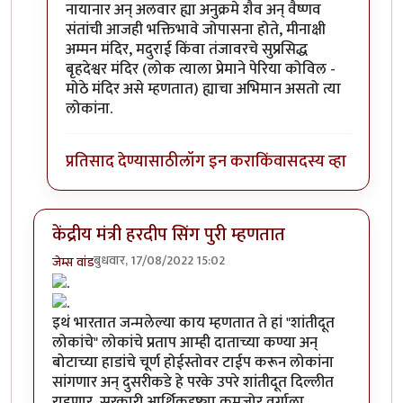
नायानार अन् अलवार ह्या अनुक्रमे शैव अन् वैष्णव
संतांची आजही भक्तिभावे जोपासना होते, मीनाक्षी
अम्मन मंदिर, मदुराई किंवा तंजावरचे सुप्रसिद्ध
बृहदेश्वर मंदिर (लोक त्याला प्रेमाने पेरिया कोविल -
मोठे मंदिर असे म्हणतात) ह्याचा अभिमान असतो त्या
लोकांना.
प्रतिसाद देण्यासाठी
लॉग इन करा
किंवा
सदस्य व्हा
केंद्रीय मंत्री हरदीप सिंग पुरी म्हणतात
बुधवार, 17/08/2022 15:02
जेम्स वांड
इथं भारतात जन्मलेल्या काय म्हणतात ते हां "शांतीदूत
लोकांचे" लोकांचे प्रताप आम्ही दाताच्या कण्या अन्
बोटाच्या हाडांचे चूर्ण होईस्तोवर टाईप करून लोकांना
सांगणार अन् दुसरीकडे हे परके उपरे शांतीदूत दिल्लीत
राहणार, सरकारी आर्थिकदृष्ट्या कमजोर वर्गाला