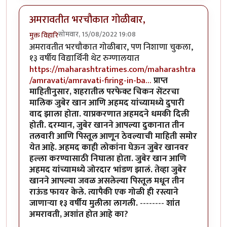
अमरावतीत भरचौकात गोळीबार,
सोमवार, 15/08/2022 19:08
मुक्त विहारि
अमरावतीत भरचौकात गोळीबार, पण निशाणा चुकला,
१३ वर्षीय विद्यार्थिनी थेट रुग्णालयात
https://maharashtratimes.com/maharashtra
/amravati/amravati-firing-in-ba…
प्राप्त
माहितीनुसार, शहरातील परफेक्ट चिकन सेंटरचा
मालिक जुबेर खान आणि अहमद यांच्यामध्ये दुपारी
वाद झाला होता. याप्रकरणात अहमदने धमकी दिली
होती. दरम्यान, जुबेर खानने आपल्या दुकानात तीन
तलवारी आणि पिस्तूल आणून ठेवल्याची माहिती समोर
येत आहे. अहमद काही लोकांना घेऊन जुबेर खानवर
हल्ला करण्यासाठी निघाला होता. जुबेर खान आणि
अहमद यांच्यामध्ये जोरदार भांडण झालं. तेव्हा जुबेर
खानने आपल्या जवळ असलेल्या पिस्तूल मधून तीन
राऊंड फायर केले. त्यापैकी एक गोळी ही रस्त्याने
जाणाऱ्या १३ वर्षीय मुलीला लागली.
--------
शांत
अमरावती, अशांत होत आहे का?