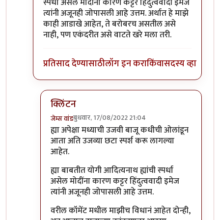
स्पर्धा असेल मोदींना कारण कट्टर हिंदुत्ववादी इमेज
त्यांनी अजूनही जोपासली आहे उत्तम. अर्थात हे माझे
काही आडाखे आहेत, ते बरोबरच असतील असे
नाही, पण एकंदरीत असे वाटते खरे मला तरी.
प्रतिसाद देण्यासाठी
लॉग इन करा
किंवा
सदस्य व्हा
क्लिंटन
बुधवार, 17/08/2022 21:04
जेम्स वांड
In reply to
नाराजी पसरायची ती पसरणारच साहेब
by
जे
ह्या अपेक्षा मध्याची उजवी बाजू कधीची ओलांडून
आता अति उजव्या छटा स्पर्श करू लागल्या
आहेत.
ह्या बाबतीत योगी आदित्यनाथ ह्यांची स्पर्धा
असेल मोदींना कारण कट्टर हिंदुत्ववादी इमेज
त्यांनी अजूनही जोपासली आहे उत्तम.
वरील कॉमेंट मधील माझीच विधानं आहेत दोन्ही,