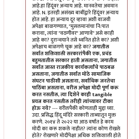
आहे.हा हिंदूंवर अन्याय आहे. मानवतेचा अवमान
आहे. N. इतरही असंख्य बाबींद्वारे हिंदूंवर अन्याय
होत आहे. हा अन्याय दूर व्हावा अशी वाजवी
अपेक्षा बाळगण्यात, "मुसलमानांचा नि:पात
करावा, त्यांना "वठणीवर" आणावे" असे काही
आहे का? दुरान्वयाने तसे ध्वनित होते का? अशी
अपेक्षाच बाळगणे चूक आहे का?
जगातील
सर्वात शक्तिशाली सरकारांपैकी एक, प्रचंड
बहुमतातील सरकार हाती असताना, जगातील
सर्वात जास्त राजकीय कार्यकर्त्यांचे पाठबळ
असताना, जगातील सर्वात मोठे सामाजिक
संघटन पाठीशी असताना, सर्वाधिक जनतेचा
पाठिंबा असताना, वरील अपेक्षा मोदी पूर्ण करू
करत नसतील, त्या दिशेने काही tangible
प्रयत्न करत नसतील तरीही त्यांच्यावर टीका
होऊ नये?
--- वरीलपैकी कोणताही मुद्दा घ्या.
उदा. प्रसिद्ध हिंदू मंदिरे सरकारी ताब्यातून मुक्त
करणे. २०१४ ते २०२२ या आठ वर्षांत हे काम
मोदी का करू शकले नाहीत? त्यांना कोण रोखले
होते? रोखणारे मोदींपेक्षा अधिक शक्तिशाली होते