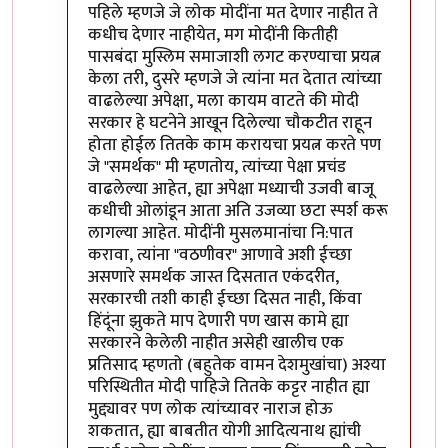
पहिले म्हणजे जे लोक मोदींना मत देणार नाहीत ते
कधीच देणार नाहीयेत, मग मोदींनी कितीही
पासबंदा मुस्लिम समाजाशी लगट करण्याचा प्रयत्न
केला तरी, दुसरे म्हणजे जे त्यांना मत देतात त्यांच्या
वाढलेल्या अपेक्षा, मला कायम वाटते की मोदी
सरकार हे घटनेने आखून दिलेल्या चौकटीत राहून
होता होईल तितके काम करायचा प्रयत्न करते पण
जे "समर्थक" मी म्हणतोय, त्यांच्या पेक्षा प्रचंड
वाढलेल्या आहेत, ह्या अपेक्षा मध्याची उजवी बाजू
कधीची ओलांडून आता अति उजव्या छटा स्पर्श करू
लागल्या आहेत. मोदींनी मुसलमानांचा नि:पात
करावा, त्यांना "वठणीवर" आणावे अशी ईच्छा
असणारे समर्थक जास्त दिसतात एकंदरीत,
सरकारची तशी काही ईच्छा दिसत नाही, किंवा
हिंदूंना झुकते माप देणारी पण खास कामे ह्या
सरकारने केलेली नाहीत असेही खालीच एक
प्रतिसाद म्हणतो (बहुतेक वामन देशमुखांचा) अश्या
परिस्थितीत मोदी पाहिजे तितके कट्टर नाहीत ह्या
मुद्द्यावर पण लोक त्यांच्यावर नाराज होऊ
शकतात, ह्या बाबतीत योगी आदित्यनाथ ह्यांची