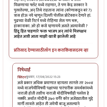
मिळणाऱ्या फ्लॅट मध्ये राहणार, ते पण केंद्र सरकार ने
पुरवलेल्या, अन् तिथे राहताना त्यांना (कोणाकडून बरं ?)
त्रास होऊ नये म्हणून दिल्ली पोलीस प्रोटेक्शन देणारे हां.
पुढच्या वेळी रिटर्न मध्ये रोहिंग्या सेस पण भरू,
हाकानाका. अरे हो कसे म्हणायचे असते अश्यावेळी ?
हिंदू हित पाहणारे फक्त भाजप अन् त्यांचे मित्रपक्षच
आहेत अशी आता माझी खात्री झालेली आहे
प्रतिसाद देण्यासाठी
लॉग इन करा
किंवा
सदस्य व्हा
निषेधार्ह
बुधवार, 17/08/2022 15:23
क्लिंटन
In reply to
केंद्रीय मंत्री हरदीप सिंग पुरी म्हणतात
by
जेम्स वांड
असे प्रकार अधिक प्रमाणात व्हायला लागले तर २००४
मध्ये वाजपेयींविषयी पक्षाच्या पारंपारीक समर्थकांमध्ये
नाराजी होती तशीच नाराजी मोदींविषयीही पसरेल हे
नक्की. अर्थात मोदींनी ३७० वगैरे कोर अजेंड्यातील मुद्दे
मार्गी लावले आहेत ती जमेची बाजू असल्याने