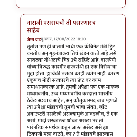
नाराजी पसरायची ती पसरणारच
साहेब
बुधवार, 17/08/2022 18:20
जेम्स वांड
In reply to
निषेधार्ह
by
क्लिंटन
तूर्तास पण ही बातमी आधी एक कॅबिनेट मंत्री ट्विट
करतोय अन् गृहमंत्रालय तिचं खंडन करते आहे असे
सावळ्या गोंधळाचे चित्र उभे राहिले आहे. वाजपेयी
यांच्याविरुद्ध काश्मीर शस्त्रसंधी हा एक विरोधाचा
मुद्दा होता. ह्यावेळी तसला काही स्कोप नाही. कारण
एकूणच मोदी सरकारचे त्या फ्रंट वर काम
समाधानकारक आहे. तुमची अपेक्षा पण एक माफक
मध्यमवर्गीय, उच्च मध्यमवर्गीय करदाता भारतीय
ठेवेल अश्याच आहेत, अन् कौतुकास्पद बाब म्हणजे
त्या अपेक्षा मांडायची तुमची भाषा संयत, व्हॉट
अबाऊटरी नसलेली असल्यामुळे आवडलीच, ते एक
असो. मोदी सरकारला धोका असला तर तो
पारंपरिक समर्थकांकडून जास्त असेल असे ह्या
ठिकाणी मला वाटते, का ? ते मांडायचे झाल्यास