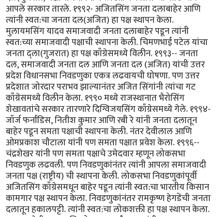
आपले सरकार तारले. १९९२- अजितसिंग जनता दलाबाहेर आणि
त्यांनी स्वत:चा जनता दल(अजित) हा पक्ष स्थापन केला.
मुलायमसिंग यादव समाजवादी जनता दलाबाहेर पडून त्यांनी
स्वत:च्या समाजवादी पक्षाची स्थापना केली. चिमणभाई पटेल यांचा
जनता द्ला(गुजरात) हा पक्ष काँग्रेसमध्ये विलीन. १९९३-- जनता
दल, समाजवादी जनता दल आणि जनता दल (अजित) यांची उत्तर
प्रदेश विधानसभा निवडणुका एकत्र लढवायची घोषणा. पण उत्तर
प्रदेशात जोरदार पराभव झाल्यानंतर अजित सिंगांनी त्यांचा गट
काँग्रेसमध्ये विलीन केला. १९९० मध्ये राजस्थानात भैरोसिंग
शेखावतांचे सरकार तारणारे दिग्विजयसिंग काँग्रेसमध्ये गेले. १९९४-
जॉर्ज फर्नांडिस, नितीश कुमार आणि रबी रे यांनी जनता दलातून
बाहेर पडून समता पक्षाची स्थापना केली. नंतर देवीलाल आणि
ओमप्रकाश चौटाला यांनी पण समता पक्षात प्रवेश केला. १९९६--
चंद्रशेखर यांनी पण समता पक्षाचे उमेदवार म्हणून लोकसभा
निवडणुक लढवली. पण निवडणुकांनंतर त्यांनी आपला समाजवादी
जनता पक्ष (राष्ट्रीय) ची स्थापना केली. लोकसभा निवडणुकांपूर्वी
अजितसिंग काँग्रेसमधून बाहेर पडून त्यांनी स्वत:चा भारतीय किसान
कामगार पक्ष स्थापन केला. निवडणुकांनंतर रामकृष्ण हेगडेंची जनता
दलातून हकालपट्टी. त्यांनी स्वत:चा लोकशक्ती हा पक्ष स्थापन केला.