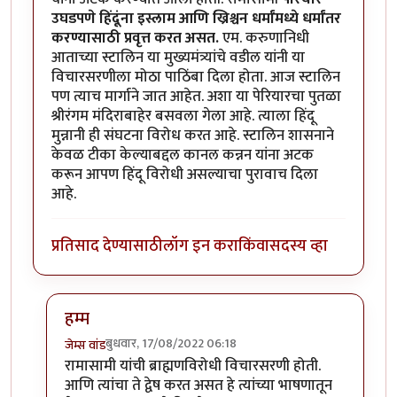
उघडपणे हिंदूंना इस्लाम आणि ख्रिश्चन धर्मांमध्ये धर्मांतर
करण्यासाठी प्रवृत्त करत असत.
एम. करुणानिधी
आताच्या स्टालिन या मुख्यमंत्र्यांचे वडील यांनी या
विचारसरणीला मोठा पाठिंबा दिला होता. आज स्टालिन
पण त्याच मार्गाने जात आहेत. अशा या पेरियारचा पुतळा
श्रीरंगम मंदिराबाहेर बसवला गेला आहे. त्याला हिंदू
मुन्नानी ही संघटना विरोध करत आहे. स्टालिन शासनाने
केवळ टीका केल्याबद्दल कानल कन्नन यांना अटक
करून आपण हिंदू विरोधी असल्याचा पुरावाच दिला
आहे.
प्रतिसाद देण्यासाठी
लॉग इन करा
किंवा
सदस्य व्हा
हम्म
बुधवार, 17/08/2022 06:18
जेम्स वांड
In reply to
नास्तिक पेरियार पुतळ्यावर केलेल्या टिप्पणी: क
रामासामी यांची ब्राह्मणविरोधी विचारसरणी होती.
आणि त्यांचा ते द्वेष करत असत हे त्यांच्या भाषणातून