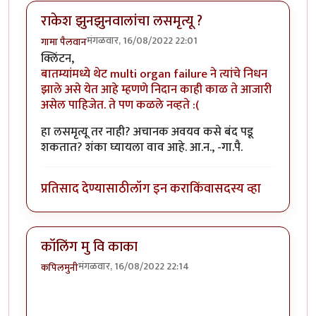
राकेश झुनझुनवालांचा लसमृत्यू ?
मंगळवार, 16/08/2022 22:01
गामा पैलवान
क्लिंटन,
बातम्यांमध्ये थेट multi organ failure ने त्यांचे निधन
झाले असे येत आहे म्हणणे निदान काही काळ ते आजारी
असेल पाहिजेत. ते पण कळले नव्हते :(
हा लसमृत्यू तर नाही? अचानक अवयव कसे बंद पडू
शकतात? शंका घ्यायला वाव आहे. आ.न., -गा.पै.
प्रतिसाद देण्यासाठी
लॉग इन करा
किंवा
सदस्य व्हा
कॉलिंग मु वि काका
मंगळवार, 16/08/2022 22:14
कपिलमुनी