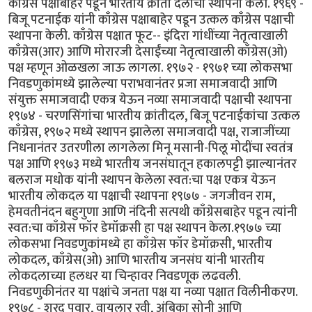
काँग्रेस पक्षाबाहेर पडून भारतीय क्रांती दलाची स्थापना केली. १९६९ -
बिजू पटनाईक यांनी काँग्रेस पक्षाबाहेर पडून उत्कल काँग्रेस पक्षाची
स्थापना केली. काँग्रेस पक्षात फूट-- इंदिरा गांधींच्या नेतृत्वाखाली
काँग्रेस(आर) आणि मोरारजी देसाईंच्या नेतृत्वाखाली काँग्रेस(ओ)
पक्ष म्हणून ओळखला जाऊ लागला. १९७२ - १९७१ च्या लोकसभा
निवडणुकांमध्ये झालेल्या पराभवानंतर प्रजा समाजवादी आणि
संयुक्त समाजवादी एकत्र येऊन नव्या समाजवादी पक्षाची स्थापना
१९७४ - चरणसिंगांचा भारतीय क्रांतीदल, बिजू पटनाईकांचा उत्कल
काँग्रेस, १९७२ मध्ये स्थापन झालेला समाजवादी पक्ष, राजाजींच्या
निधनानंतर उतरणीला लागलेला मिनू मसानी-पिलू मोदींचा स्वतंत्र
पक्ष आणि १९७३ मध्ये भारतीय जनसंघातून हकालपट्टी झाल्यानंतर
बलराज मधोक यांनी स्थापन केलेला स्वत:चा पक्ष एकत्र येऊन
भारतीय लोकदल या पक्षाची स्थापना १९७७ - जगजीवन राम,
हेमवतीनंदन बहुगुणा आणि नंदिनी सत्पथी काँग्रेसबाहेर पडून त्यांनी
स्वत:चा काँग्रेस फॉर डेमॉक्रसी हा पक्ष स्थापन केला.१९७७ च्या
लोकसभा निवडणुकांमध्ये हा काँग्रेस फॉर डेमॉक्रसी, भारतीय
लोकदल, काँग्रेस(ओ) आणि भारतीय जनसंघ यांनी भारतीय
लोकदलाच्या हलधर या चिन्हावर निवडणूक लढवली.
निवडणुकीनंतर या पक्षांचे जनता पक्ष या नव्या पक्षात विलीनीकरण.
१९७८ - शरद पवार, वायलार रवी, अंबिका सोनी आणि