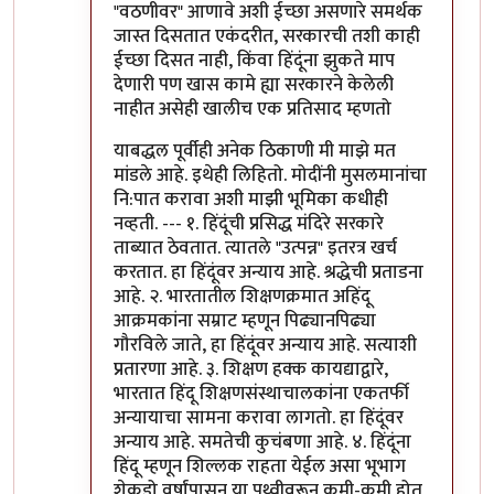
"वठणीवर" आणावे अशी ईच्छा असणारे समर्थक
जास्त दिसतात एकंदरीत, सरकारची तशी काही
ईच्छा दिसत नाही, किंवा हिंदूंना झुकते माप
देणारी पण खास कामे ह्या सरकारने केलेली
नाहीत असेही खालीच एक प्रतिसाद म्हणतो
याबद्धल पूर्वीही अनेक ठिकाणी मी माझे मत
मांडले आहे. इथेही लिहितो. मोदींनी मुसलमानांचा
नि:पात करावा अशी माझी भूमिका कधीही
नव्हती. --- १. हिंदूंची प्रसिद्ध मंदिरे सरकारे
ताब्यात ठेवतात. त्यातले "उत्पन्न" इतरत्र खर्च
करतात. हा हिंदूंवर अन्याय आहे. श्रद्धेची प्रताडना
आहे. २. भारतातील शिक्षणक्रमात अहिंदू
आक्रमकांना सम्राट म्हणून पिढ्यानपिढ्या
गौरविले जाते, हा हिंदूंवर अन्याय आहे. सत्याशी
प्रतारणा आहे. ३. शिक्षण हक्क कायद्याद्वारे,
भारतात हिंदू शिक्षणसंस्थाचालकांना एकतर्फी
अन्यायाचा सामना करावा लागतो. हा हिंदूंवर
अन्याय आहे. समतेची कुचंबणा आहे. ४. हिंदूंना
हिंदू म्हणून शिल्लक राहता येईल असा भूभाग
शेकडो वर्षांपासून या पृथ्वीवरून कमी-कमी होत