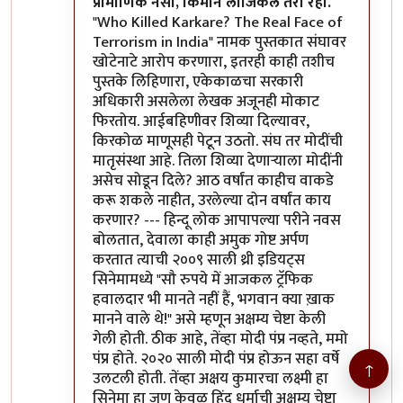
प्रामाणिक नसा, किमान लॉजिकल तरी रहा.
"Who Killed Karkare? The Real Face of
Terrorism in India" नामक पुस्तकात संघावर
खोटेनाटे आरोप करणारा, इतरही काही तशीच
पुस्तके लिहिणारा, एकेकाळचा सरकारी
अधिकारी असलेला लेखक अजूनही मोकाट
फिरतोय. आईबहिणीवर शिव्या दिल्यावर,
किरकोळ माणूसही पेटून उठतो. संघ तर मोदींची
मातृसंस्था आहे. तिला शिव्या देणाऱ्याला मोदींनी
असेच सोडून दिले? आठ वर्षांत काहीच वाकडे
करू शकले नाहीत, उरलेल्या दोन वर्षांत काय
करणार? --- हिन्दू लोक आपापल्या परीने नवस
बोलतात, देवाला काही अमुक गोष्ट अर्पण
करतात त्याची २००९ साली थ्री इडियट्स
सिनेमामध्ये "सौ रुपये में आजकल ट्रॅफिक
हवालदार भी मानते नहीं हैं, भगवान क्या ख़ाक
मानने वाले थे!" असे म्हणून अक्षम्य चेष्टा केली
गेली होती. ठीक आहे, तेंव्हा मोदी पंप्र नव्हते, ममो
पंप्र होते. २०२० साली मोदी पंप्र होऊन सहा वर्षे
↑
उलटली होती. तेंव्हा अक्षय कुमारचा लक्ष्मी हा
सिनेमा हा जणू केवळ हिंदू धर्माची अक्षम्य चेष्टा