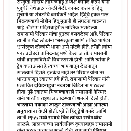
संस्कृती शाखेचे तामिळनाडू अध्यक्ष कानल कन्नन यांना
पुद्दुचेरी येथे अटक केली गेली. कानल कन्नन हे हिंदू
मुन्नानी या संघटनेचे कार्यकर्ते आहेत. हिंदूंचे हक्क परत
मिळवण्याची मोहीम हिंदू मुन्नानी ही संघटना चालवत
आहे. श्रीरंगम मंदिराबाहेरील नास्तिक असलेल्या
रामासामी पेरियार यांचा पुतळा बसवलेला आहे. पेरियार
त्यांनी तमिळ लोकांना "असंस्कृत" आणि तमिळ भाषेला
"असंस्कृत लोकांची भाषा" असे म्हंटले होते. तरीही त्यांचा
फार उदोउदो तामिळ्नाडू मध्ये केला जातो. रामासामी
यांची ब्राह्मणविरोधी विचारसरणी होती. आणि त्यांचा ते
द्वेष करत असत हे त्यांच्या भाषणातून लेखनातून
सातत्याने दिसते. इतकेच नाही तर पेरियार यांना तर
भारतापासून स्वातंत्र्य हवे होते. रामासामी पेरियार यांनी
प्रस्तावित
द्रविडनाडूचा नकाशा
ब्रिटिशांना पाठवला
होता. पुढे स्वातंत्र्य मिळाल्यावरही रामासामी पेरियार
यांनी भारतीय राष्ट्रध्वज जाळण्याची धमकी दिली होती.
भारताचा नकाशा जाळून टाकण्याची आज्ञा आपल्या
अनुयायांना केली होती
. पुढे ते हिंदू द्वेषी बनले. आणि
त्यांनी
१९५५ मध्ये रामाचे चित्र त्यांच्या सभेमध्येच
जाळले.
जाळण्याच्या सार्वजनिक कृत्याबद्दल रामासामी
यांना अटक करण्यात आली होती. रामासामी
पेरियार