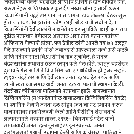
निवडायच्या वेळेस चंद्रशेखर आणि वि.प्र.सिंग हे दोन दावेदार होते.
अरूण नेहरू आणि पत्रकार कुलदीप नय्यर यांना हाताशी धरून
वि.प्र.सिंगांनी चंद्रशेखर यांना मात द्यायचा डाव खेळला. बैठक सुरू
होताच ताबडतोब इतरांना कोणालाही बोलायची संधी न देता
वि.प्र.सिंगांनी देवीलालांचे नाव नेतेपदावर सुचविले. काही क्षणातच
पुढील पंतप्रधान देवीलाल असतील अशा तारा वर्तमानपत्रांच्या
ऑफिसात गेल्याही होत्या. पण देवीलालांनी आपले वय ७५ उलटून
गेले असल्याने इतकी मोठी जबाबदारी आपल्याला नको असे म्हटले
आणि नेतेपदासाठी वि.प्र.सिंगांचे नाव सुचविले. हे सगळे
चंद्रशेखरांना अंधारात ठेऊन ठरवून केले गेले होते. त्यातून चंद्रशेखर
दुखावले गेले आणि ते वि.प्र.सिंगांच्या शपथविधीलाही हजर नव्हते.
१९९०- चंद्रशेखर आणि देवीलाल जनता दलाबाहेर पडले आणि
त्यांनी स्वत:च्या समाजवादी जनता दल या पक्षाची स्थापना केली.
चंद्रशेखर काँग्रेसच्या पाठिंब्याने पंतप्रधान झाले. राजस्थानात
दिग्विजयसिंग (मध्यप्रदेशातील वाचाळवीर दिग्विजियसिंग वेगळे)
या स्थानिक नेत्याने जनता दल सोडून स्वत:चा गट स्थापन करून
भाजपबरोबर हातमिळवणी केली आणि भैरोसिंग शेखावतांचे
अल्पमतातले सरकार तारले. १९९१-- चिमणभाई पटेल यांनी
समाजवादी जनता दलातून बाहेर पडून स्वत:च्या जनता
दल(गुजरात) पक्षाची स्थापना केली आणि काँग्रेसच्या पाठिंब्याने