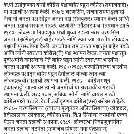
के.पी.उन्नीकृष्णन यांनी काँग्रेस पक्षाबाहेर पडून काँग्रेस(समाजवादी)
या पक्षाची स्थापना केली. १९७९: चरणसिंग, राजनारायण इत्यादी
नेत्यांनी जनता पक्ष सोडून जनता पक्ष (सेक्युलर) स्थापन केला आणि
जनता पक्षाचे सरकार पाडले. चरणसिंग औटघटकेचे पंतप्रधान झाले.
१९८०- लोकसभा निवडणुकांमध्ये धुव्वा उडल्यानंतर चरणसिंग
जनता पक्ष(सेक्युलर) बाहेर पडले आणि स्वत:च्या भारतीय लोकदल
पक्षाची पुनर्स्थापना केली. जगजीवन राम जनता पक्षातून बाहेर पडले
आणि त्यांनी स्वत:चा काँग्रेस(जे) पक्ष स्थापन केला. जनता पक्षातून
पूर्वाश्रमीचे जनसंघाचे नेते बाहेर पडून त्यांनी स्वत:च्या भारतीय
जनता पक्षाची स्थापना केली. १९८०/१९८१: चरणसिंगांच्या भारतीय
लोकदल पक्षातून बाहेर पडून देवीलाल यांच्या स्वत:च्या
लोकदल(बी) पक्षाची स्थापना केली. १९८७-- काँग्रेसमधून
हकालपट्टी झाल्यावर त्यांनी जनमोर्चा या अराजकीय गटाची
स्थापना केली. शरद पवार, अंबिका सोनी आणि वायलार रवी
काँग्रेसमध्ये परतले. के.पी.उन्नीकृष्णन काँग्रेस(एस) बरोबर राहिले.
१९८८-- चरणसिंगांचा (त्यांच्या मृत्यूनंतर अजितसिंगांचा) लोकदल,
देवीलालांचा लोकदल, काँग्रेस(एस), वि.प्र.सिंगांचा जनमोर्चा एकत्र
येऊन जनता दलाची स्थापना. १९८९- लोकसभा निवडणुकांनंतर
जनता दलाचा गटनेता (म्हणजेच होणारा नवा पंतप्रधान)