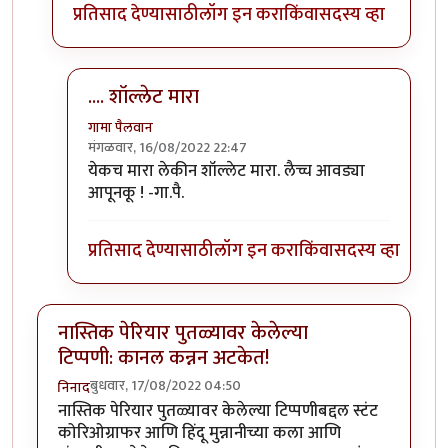
प्रतिसाद देण्यासाठी
लॉग इन करा
किंवा
सदस्य व्हा
.... शॉल्लेट मारा
गामा पैलवान
मंगळवार, 16/08/2022 22:47
In reply to
(No subject)
by
कपिलमुनी
येकच मारा लेकीन शॉल्लेट मारा. लैच्च आवड्या
आपूनकू ! -गा.पै.
प्रतिसाद देण्यासाठी
लॉग इन करा
किंवा
सदस्य व्हा
नास्तिक पेरियार पुतळ्यावर केलेल्या
टिप्पणी: कानल कन्नन अटकेत!
बुधवार, 17/08/2022 04:50
निनाद
नास्तिक पेरियार पुतळ्यावर केलेल्या टिप्पणीबद्दल स्टंट
कोरिओग्राफर आणि हिंदू मुन्नानीच्या कला आणि