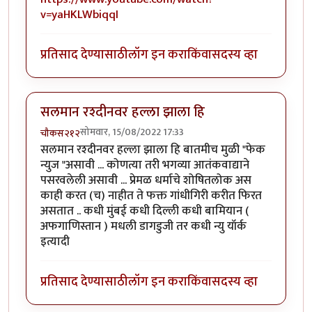
v=yaHKLWbiqqI
प्रतिसाद देण्यासाठी
लॉग इन करा
किंवा
सदस्य व्हा
सलमान रश्दीनवर हल्ला झाला हि
सोमवार, 15/08/2022 17:33
चौकस२१२
सलमान रश्दीनवर हल्ला झाला हि बातमीच मुळी "फेक
न्युज "असावी ... कोणत्या तरी भगव्या आतंकवाद्याने
पसरवलेली असावी ... प्रेमळ धर्माचे शोषितलोक अस
काही करत (च) नाहीत ते फक्त गांधीगिरी करीत फिरत
असतात .. कधी मुंबई कधी दिल्ली कधी बामियान (
अफगाणिस्तान ) मधली डागडुजी तर कधी न्यु यॉर्क
इत्यादी
प्रतिसाद देण्यासाठी
लॉग इन करा
किंवा
सदस्य व्हा