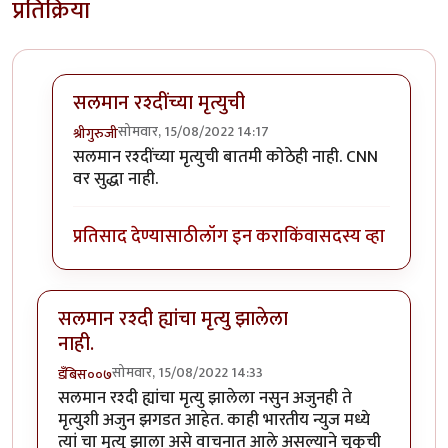
प्रतिक्रिया
सलमान रश्दींच्या मृत्युची
सोमवार, 15/08/2022 14:17
श्रीगुरुजी
In reply to
विश्व प्रख्यात लेखक "सलमान
by
डँबिस००७
सलमान रश्दींच्या मृत्युची बातमी कोठेही नाही. CNN
वर सुद्धा नाही.
प्रतिसाद देण्यासाठी
लॉग इन करा
किंवा
सदस्य व्हा
सलमान रश्दी ह्यांचा मृत्यु झालेला
नाही.
सोमवार, 15/08/2022 14:33
डँबिस००७
सलमान रश्दी ह्यांचा मृत्यु झालेला नसुन अजुनही ते
मृत्युशी अजुन झगडत आहेत. काही भारतीय न्युज मध्ये
त्यां चा मृत्यु झाला असे वाचनात आले असल्याने चुकुची