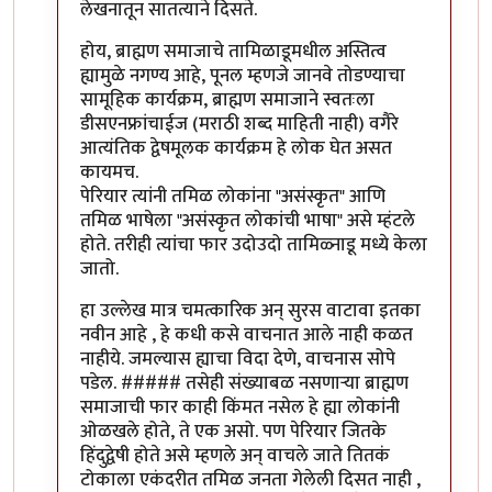
लेखनातून सातत्याने दिसते.
होय, ब्राह्मण समाजाचे तामिळाडूमधील अस्तित्व
ह्यामुळे नगण्य आहे, पूनल म्हणजे जानवे तोडण्याचा
सामूहिक कार्यक्रम, ब्राह्मण समाजाने स्वतःला
डीसएनफ्रांचाईज (मराठी शब्द माहिती नाही) वगैरे
आत्यंतिक द्वेषमूलक कार्यक्रम हे लोक घेत असत
कायमच.
पेरियार त्यांनी तमिळ लोकांना "असंस्कृत" आणि
तमिळ भाषेला "असंस्कृत लोकांची भाषा" असे म्हंटले
होते. तरीही त्यांचा फार उदोउदो तामिळ्नाडू मध्ये केला
जातो.
हा उल्लेख मात्र चमत्कारिक अन् सुरस वाटावा इतका
नवीन आहे , हे कधी कसे वाचनात आले नाही कळत
नाहीये. जमल्यास ह्याचा विदा देणे, वाचनास सोपे
पडेल. ##### तसेही संख्याबळ नसणाऱ्या ब्राह्मण
समाजाची फार काही किंमत नसेल हे ह्या लोकांनी
ओळखले होते, ते एक असो. पण पेरियार जितके
हिंदुद्वेषी होते असे म्हणले अन् वाचले जाते तितकं
टोकाला एकंदरीत तमिळ जनता गेलेली दिसत नाही ,