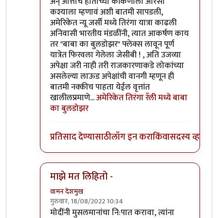
अन् आत्ताच हाताच्या कांकणाला आरसा
कश्याला म्हणावं अशी बातमी सापडली,
अमेरिकेत न्यू जर्सी मध्ये तिरंगा यात्रा काढली
अनिवासी भारतीय मंडळींनी, त्यात आकर्षण काय
तर "बाबा का बुलडोझर" फ्लेक्स लावून पूर्ण
यात्रेत फिरवला गेलेला जेसीबी ! , अति उजव्या
अपेक्षा जरी नाही तरी राजकारणाकडे लोकांच्या
असलेल्या लाऊड अपेक्षांची वानगी म्हणून ही
बातमी नक्कीच पाहता येईल वृत्तांत
खालीलप्रमाणे...
अमेरिकेत तिरंगा रॅली मध्ये बाबा
का बुलडोझर
प्रतिसाद देण्यासाठी
लॉग इन करा
किंवा
सदस्य व्हा
माझे मत लिहितो -
वामन देशमुख
गुरुवार, 18/08/2022 10:34
In reply to
नाराजी पसरायची ती पसरणारच साहेब
by
जे
मोदींनी मुसलमानांचा नि:पात करावा, त्यांना