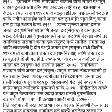
१९९७-- देवीलाल आणि ओमप्रकाश चौटाला यांनी समता पक्षातून
बाहेर पडून स्वत:चा हरियाणा लोकदल (राष्ट्रीय) हा पक्ष स्थापन
केला. या पक्षाचे नाव १९९९ मध्ये बदलून इंडिअन नॅशनल लोकदल हे
झाले. नवीन पटनाईक यांनी जनता दलातून बाहेर पडून बिजू जनता
दल हा पक्ष स्थापन केला. १९९९--- उरल्यासुरल्या जनता दलात
जनता दल(धर्मनिरपेक्ष) आणि जनता दल(संयुक्त) हे दोन तुकडे
पडले. देवेगौडा आणि कुमारस्वामी जनता दल(धर्मनिरपेक्ष) मध्ये तर
रामविलास पासवान जनता दल(संयुक्त) मध्ये सामील. समता पक्ष
आणि लोकशक्ती हे दोन पक्षही जनता दल (संयुक्त) मध्ये विलीन.
१९९९ मध्ये कर्नाटकात जनता दल (धर्मनिरपेक्ष) आणि जनता दल
(संयुक्त) हे दोन्ही गट होते. २००५-०६ च्या दरम्यान कर्नाटकातील
जनता दल (संयुक्त) पक्ष अस्तंगत झाला. २००२-- रामविलास
पासवान यांनी जनता दल(संयुक्त) सोडून आपला लोकजनशक्ती हा
पक्ष स्थापन केला. २००६-- कर्नाटकात सिध्दरामय्या जनता दल
(धर्मनिरपेक्ष) मधून बाहेर पडून काँग्रेसमध्ये गेले. पुढे २०१३ मध्ये ते
काँग्रेसकडून कर्नाटकचे मुख्यमंत्री झाले. २०१४-- मोदीलाटेत सगळे
पक्ष वाहून गेल्यानंतर परत एकदा जनता दलाचे पुनरूज्जिवन
करायची घोषणा. पण ती प्रत्यक्षात आली नाही. २०१७--
नितीशकुमारांनी परत एकदा भाजपबरोबर हातमिळवणी केल्यानंतर
नाराज शरद यादवांचा अनामिक एक व्यक्ती असलेला स्वतंत्र गट.