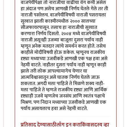
वाजपेयींपेक्षा तो नाराजीचा वाढीचा वेग कमी असेल
हा अंदाज पण असेच आणखी निर्णय घेतले गेले तर ती
नाराजी पसरेलच. वाजपेयींविषयी नाराजी पसरायला
सुरवात झाली काश्मीरमधील २००० सालच्या
सीजफायरपासून. तसाच हा नाराजीची सुरवात
करणारा निर्णय दिसतो. २००४ मध्ये वाजपेयींविषयी
नाराजी असूनही उजव्या बाजूला दुसरा पर्याय नाही
म्हणून अनेक मतदार त्यांचे समर्थन करत होते. तसेच
काहीसे मोदींविषयी होऊ शकेल. म्हणूनच राजकीय
दृष्ट्या मध्याच्या उजवीकडे आणखी एक पक्ष हवा असे
नेहमी वाटते. नाहीतर दुसरा पर्याय नाही म्हणून काही
झाले तरी लोक आपल्यामागेच येणार या
आत्मविश्वासातून असे घातक निर्णय घेतले जाऊ
शकतात. अगदी मला पाहिजे ते मिळणे शक्य नाही-
मला पाहिजे ते म्हणजे राजकीय दृष्ट्या आणि आर्थिक
दृष्ट्याही उजवे म्हणजेच जनसंघ आणि स्वतंत्र पक्षाचे
मिश्रण. पण निदान मध्याच्या उजवीकडे आणखी एक
पर्याय असायलाच हवा असे नेहमी वाटते.
प्रतिसाद देण्यासाठी
लॉग इन करा
किंवा
सदस्य व्हा