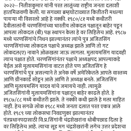
२०२२-- नितीशकुमार यांनी परत लालूंच्या राष्ट्रीय जनता दलाशी
हातमिळवणी केली. या सगळ्या ब्रम्हघोटाळ्यात कितीतरी मधल्या
पायऱ्या मी विसरलो आहे हे नक्की. १९८०/८१ मध्ये कधीतरी
देवीलालांनी चरणसिंगांच्या भारतीय लोकदल पक्षातून बाहेर पडून
आपला लोकदल (बी) पक्ष स्थापन केला हे वर लिहिलेच आहे. १९८७
मध्ये चरणसिंगांचे निधन झाल्यानंतर त्यांचे पुत्र अजितसिंग
चरणसिंगांच्या लोकदल पक्षाचे अध्यक्ष झाले आणि तो गट
लोकदल(ए) नावाने ओळखला जाऊ लागला. मुलायमसिंग यादवही
त्याच पक्षात होते. चरणसिंगांनंतर पक्षाचे अध्यक्षपद आपल्याकडे
येईल असे मुलायमसिंगांना वाटत होते पण अजितसिंग हे
चरणसिंगांचे पुत्र असल्याने ते अनेक वर्षे अमेरिकेतले आपले वास्तव्य
आणि ग्रीनकार्ड सोडून आले आणि ते अध्यक्ष बनले. अजितसिंग
आणि मुलायमसिंग यादव यांचे जमायचे नाही. त्यामुळे
अजितसिंगांनी मुलायमसिंगांना पक्षातून बाहेर काढले होते. हे
१९८७/८८ मध्ये कधीतरी झाले. ते नक्की कधी झाले हे मला माहित
नाही. हेच सगळे लोक १९८८ मध्ये जनता दलात परत एकत्र आले
होते. १९८९ च्या लोकसभा निवडणुका झाल्यानंतर
पंतप्रधानपदासाठी वि.प्र.सिंगांनी चंद्रशेखरांना धोबीपछाड दिला हे
वर लिहिलेच आहे. त्याचा सूड मग चंद्रशेखरांनी लगेच उत्तर प्रदेशचा