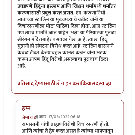
उघडपणे हिंदूंना इस्लाम आणि ख्रिश्चन धर्मांमध्ये धर्मांतर
करण्यासाठी प्रवृत्त करत असत.
एम. करुणानिधी
आताच्या स्टालिन या मुख्यमंत्र्यांचे वडील यांनी या
विचारसरणीला मोठा पाठिंबा दिला होता. आज स्टालिन
पण त्याच मार्गाने जात आहेत. अशा या पेरियारचा पुतळा
श्रीरंगम मंदिराबाहेर बसवला गेला आहे. त्याला हिंदू
मुन्नानी ही संघटना विरोध करत आहे. स्टालिन शासनाने
केवळ टीका केल्याबद्दल कानल कन्नन यांना अटक
करून आपण हिंदू विरोधी असल्याचा पुरावाच दिला
आहे.
प्रतिसाद देण्यासाठी
लॉग इन करा
किंवा
सदस्य व्हा
हम्म
बुधवार, 17/08/2022 06:18
जेम्स वांड
In reply to
नास्तिक पेरियार पुतळ्यावर केलेल्या टिप्पणी: क
रामासामी यांची ब्राह्मणविरोधी विचारसरणी होती.
आणि त्यांचा ते द्वेष करत असत हे त्यांच्या भाषणातून