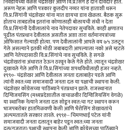
निवडायच्या वेळेस चंद्रशेखर आणि वि.प्र.सिंग हे दोन दावेदार होते.
अरूण नेहरू आणि पत्रकार कुलदीप नय्यर यांना हाताशी धरून
वि.प्र.सिंगांनी चंद्रशेखर यांना मात द्यायचा डाव खेळला. बैठक सुरू
होताच ताबडतोब इतरांना कोणालाही बोलायची संधी न देता
वि.प्र.सिंगांनी देवीलालांचे नाव नेतेपदावर सुचविले. काही क्षणातच
पुढील पंतप्रधान देवीलाल असतील अशा तारा वर्तमानपत्रांच्या
ऑफिसात गेल्याही होत्या. पण देवीलालांनी आपले वय ७५ उलटून
गेले असल्याने इतकी मोठी जबाबदारी आपल्याला नको असे म्हटले
आणि नेतेपदासाठी वि.प्र.सिंगांचे नाव सुचविले. हे सगळे
चंद्रशेखरांना अंधारात ठेऊन ठरवून केले गेले होते. त्यातून चंद्रशेखर
दुखावले गेले आणि ते वि.प्र.सिंगांच्या शपथविधीलाही हजर नव्हते.
१९९०- चंद्रशेखर आणि देवीलाल जनता दलाबाहेर पडले आणि
त्यांनी स्वत:च्या समाजवादी जनता दल या पक्षाची स्थापना केली.
चंद्रशेखर काँग्रेसच्या पाठिंब्याने पंतप्रधान झाले. राजस्थानात
दिग्विजयसिंग (मध्यप्रदेशातील वाचाळवीर दिग्विजियसिंग वेगळे)
या स्थानिक नेत्याने जनता दल सोडून स्वत:चा गट स्थापन करून
भाजपबरोबर हातमिळवणी केली आणि भैरोसिंग शेखावतांचे
अल्पमतातले सरकार तारले. १९९१-- चिमणभाई पटेल यांनी
समाजवादी जनता दलातून बाहेर पडून स्वत:च्या जनता
दल(गुजरात) पक्षाची स्थापना केली आणि काँग्रेसच्या पाठिंब्याने