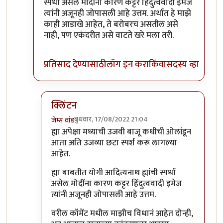
स्पर्धा असेल मोदींना कारण कट्टर हिंदुत्ववादी इमेज
त्यांनी अजूनही जोपासली आहे उत्तम. अर्थात हे माझे
काही आडाखे आहेत, ते बरोबरच असतील असे
नाही, पण एकंदरीत असे वाटते खरे मला तरी.
प्रतिसाद देण्यासाठी
लॉग इन करा
किंवा
सदस्य व्हा
क्लिंटन
बुधवार, 17/08/2022 21:04
जेम्स वांड
In reply to
नाराजी पसरायची ती पसरणारच साहेब
by
जे
ह्या अपेक्षा मध्याची उजवी बाजू कधीची ओलांडून
आता अति उजव्या छटा स्पर्श करू लागल्या
आहेत.
ह्या बाबतीत योगी आदित्यनाथ ह्यांची स्पर्धा
असेल मोदींना कारण कट्टर हिंदुत्ववादी इमेज
त्यांनी अजूनही जोपासली आहे उत्तम.
वरील कॉमेंट मधील माझीच विधानं आहेत दोन्ही,