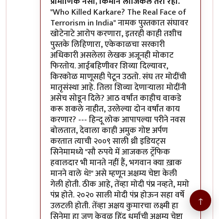
प्रामाणिक नसा, किमान लॉजिकल तरी रहा.
"Who Killed Karkare? The Real Face of
Terrorism in India" नामक पुस्तकात संघावर
खोटेनाटे आरोप करणारा, इतरही काही तशीच
पुस्तके लिहिणारा, एकेकाळचा सरकारी
अधिकारी असलेला लेखक अजूनही मोकाट
फिरतोय. आईबहिणीवर शिव्या दिल्यावर,
किरकोळ माणूसही पेटून उठतो. संघ तर मोदींची
मातृसंस्था आहे. तिला शिव्या देणाऱ्याला मोदींनी
असेच सोडून दिले? आठ वर्षांत काहीच वाकडे
करू शकले नाहीत, उरलेल्या दोन वर्षांत काय
करणार? --- हिन्दू लोक आपापल्या परीने नवस
बोलतात, देवाला काही अमुक गोष्ट अर्पण
करतात त्याची २००९ साली थ्री इडियट्स
सिनेमामध्ये "सौ रुपये में आजकल ट्रॅफिक
हवालदार भी मानते नहीं हैं, भगवान क्या ख़ाक
मानने वाले थे!" असे म्हणून अक्षम्य चेष्टा केली
गेली होती. ठीक आहे, तेंव्हा मोदी पंप्र नव्हते, ममो
पंप्र होते. २०२० साली मोदी पंप्र होऊन सहा वर्षे
↑
उलटली होती. तेंव्हा अक्षय कुमारचा लक्ष्मी हा
सिनेमा हा जणू केवळ हिंदू धर्माची अक्षम्य चेष्टा