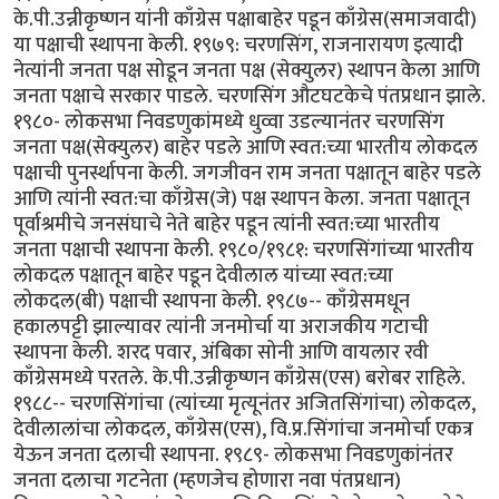
के.पी.उन्नीकृष्णन यांनी काँग्रेस पक्षाबाहेर पडून काँग्रेस(समाजवादी)
या पक्षाची स्थापना केली. १९७९: चरणसिंग, राजनारायण इत्यादी
नेत्यांनी जनता पक्ष सोडून जनता पक्ष (सेक्युलर) स्थापन केला आणि
जनता पक्षाचे सरकार पाडले. चरणसिंग औटघटकेचे पंतप्रधान झाले.
१९८०- लोकसभा निवडणुकांमध्ये धुव्वा उडल्यानंतर चरणसिंग
जनता पक्ष(सेक्युलर) बाहेर पडले आणि स्वत:च्या भारतीय लोकदल
पक्षाची पुनर्स्थापना केली. जगजीवन राम जनता पक्षातून बाहेर पडले
आणि त्यांनी स्वत:चा काँग्रेस(जे) पक्ष स्थापन केला. जनता पक्षातून
पूर्वाश्रमीचे जनसंघाचे नेते बाहेर पडून त्यांनी स्वत:च्या भारतीय
जनता पक्षाची स्थापना केली. १९८०/१९८१: चरणसिंगांच्या भारतीय
लोकदल पक्षातून बाहेर पडून देवीलाल यांच्या स्वत:च्या
लोकदल(बी) पक्षाची स्थापना केली. १९८७-- काँग्रेसमधून
हकालपट्टी झाल्यावर त्यांनी जनमोर्चा या अराजकीय गटाची
स्थापना केली. शरद पवार, अंबिका सोनी आणि वायलार रवी
काँग्रेसमध्ये परतले. के.पी.उन्नीकृष्णन काँग्रेस(एस) बरोबर राहिले.
१९८८-- चरणसिंगांचा (त्यांच्या मृत्यूनंतर अजितसिंगांचा) लोकदल,
देवीलालांचा लोकदल, काँग्रेस(एस), वि.प्र.सिंगांचा जनमोर्चा एकत्र
येऊन जनता दलाची स्थापना. १९८९- लोकसभा निवडणुकांनंतर
जनता दलाचा गटनेता (म्हणजेच होणारा नवा पंतप्रधान)