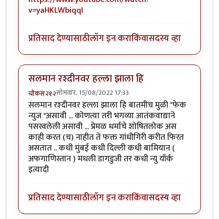
v=yaHKLWbiqqI
प्रतिसाद देण्यासाठी
लॉग इन करा
किंवा
सदस्य व्हा
सलमान रश्दीनवर हल्ला झाला हि
सोमवार, 15/08/2022 17:33
चौकस२१२
सलमान रश्दीनवर हल्ला झाला हि बातमीच मुळी "फेक
न्युज "असावी ... कोणत्या तरी भगव्या आतंकवाद्याने
पसरवलेली असावी ... प्रेमळ धर्माचे शोषितलोक अस
काही करत (च) नाहीत ते फक्त गांधीगिरी करीत फिरत
असतात .. कधी मुंबई कधी दिल्ली कधी बामियान (
अफगाणिस्तान ) मधली डागडुजी तर कधी न्यु यॉर्क
इत्यादी
प्रतिसाद देण्यासाठी
लॉग इन करा
किंवा
सदस्य व्हा