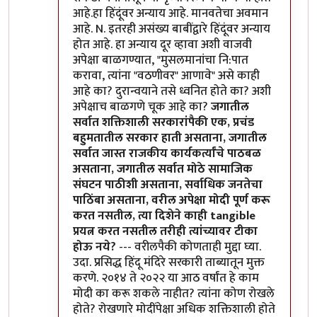
आहे.हा हिंदूंवर अन्याय आहे. मानवतेचा अवमान
आहे. N. इतरही असंख्य बाबींद्वारे हिंदूंवर अन्याय
होत आहे. हा अन्याय दूर व्हावा अशी वाजवी
अपेक्षा बाळगण्यात, "मुसलमानांचा नि:पात
करावा, त्यांना "वठणीवर" आणावे" असे काही
आहे का? दुरान्वयाने तसे ध्वनित होते का? अशी
अपेक्षाच बाळगणे चूक आहे का?
जगातील
सर्वात शक्तिशाली सरकारांपैकी एक, प्रचंड
बहुमतातील सरकार हाती असताना, जगातील
सर्वात जास्त राजकीय कार्यकर्त्यांचे पाठबळ
असताना, जगातील सर्वात मोठे सामाजिक
संघटन पाठीशी असताना, सर्वाधिक जनतेचा
पाठिंबा असताना, वरील अपेक्षा मोदी पूर्ण करू
करत नसतील, त्या दिशेने काही tangible
प्रयत्न करत नसतील तरीही त्यांच्यावर टीका
होऊ नये?
--- वरीलपैकी कोणताही मुद्दा घ्या.
उदा. प्रसिद्ध हिंदू मंदिरे सरकारी ताब्यातून मुक्त
करणे. २०१४ ते २०२२ या आठ वर्षांत हे काम
मोदी का करू शकले नाहीत? त्यांना कोण रोखले
होते? रोखणारे मोदींपेक्षा अधिक शक्तिशाली होते