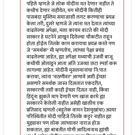
पहिले म्हणजे जे लोक मोदींना मत देणार नाहीत ते
कधीच देणार नाहीयेत, मग मोदींनी कितीही
पासबंदा मुस्लिम समाजाशी लगट करण्याचा प्रयत्न
केला तरी, दुसरे म्हणजे जे त्यांना मत देतात त्यांच्या
वाढलेल्या अपेक्षा, मला कायम वाटते की मोदी
सरकार हे घटनेने आखून दिलेल्या चौकटीत राहून
होता होईल तितके काम करायचा प्रयत्न करते पण
जे "समर्थक" मी म्हणतोय, त्यांच्या पेक्षा प्रचंड
वाढलेल्या आहेत, ह्या अपेक्षा मध्याची उजवी बाजू
कधीची ओलांडून आता अति उजव्या छटा स्पर्श करू
लागल्या आहेत. मोदींनी मुसलमानांचा नि:पात
करावा, त्यांना "वठणीवर" आणावे अशी ईच्छा
असणारे समर्थक जास्त दिसतात एकंदरीत,
सरकारची तशी काही ईच्छा दिसत नाही, किंवा
हिंदूंना झुकते माप देणारी पण खास कामे ह्या
सरकारने केलेली नाहीत असेही खालीच एक
प्रतिसाद म्हणतो (बहुतेक वामन देशमुखांचा) अश्या
परिस्थितीत मोदी पाहिजे तितके कट्टर नाहीत ह्या
मुद्द्यावर पण लोक त्यांच्यावर नाराज होऊ
शकतात, ह्या बाबतीत योगी आदित्यनाथ ह्यांची