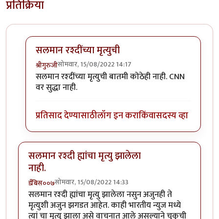
प्रतिक्रिया
सलमान रश्दींच्या मृत्युची
सोमवार, 15/08/2022 14:17
श्रीगुरुजी
In reply to
विश्व प्रख्यात लेखक "सलमान
by
डँबिस००७
सलमान रश्दींच्या मृत्युची बातमी कोठेही नाही. CNN
वर सुद्धा नाही.
प्रतिसाद देण्यासाठी
लॉग इन करा
किंवा
सदस्य व्हा
सलमान रश्दी ह्यांचा मृत्यु झालेला
नाही.
सोमवार, 15/08/2022 14:33
डँबिस००७
सलमान रश्दी ह्यांचा मृत्यु झालेला नसुन अजुनही ते
मृत्युशी अजुन झगडत आहेत. काही भारतीय न्युज मध्ये
त्यां चा मृत्यु झाला असे वाचनात आले असल्याने चुकुची