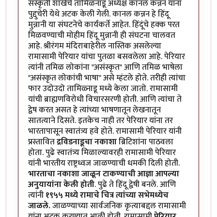
संस्कृती शाखेचे तामिळनाडू अध्यक्ष कानल कन्नन यांना
पुद्दुचेरी येथे अटक केली गेली. कानल कन्नन हे हिंदू
मुन्नानी या संघटनेचे कार्यकर्ते आहेत. हिंदूंचे हक्क परत
मिळवण्याची मोहीम हिंदू मुन्नानी ही संघटना चालवत
आहे. श्रीरंगम मंदिराबाहेरील नास्तिक असलेल्या
रामासामी पेरियार यांचा पुतळा बसवलेला आहे. पेरियार
त्यांनी तमिळ लोकांना "असंस्कृत" आणि तमिळ भाषेला
"असंस्कृत लोकांची भाषा" असे म्हंटले होते. तरीही त्यांचा
फार उदोउदो तामिळ्नाडू मध्ये केला जातो. रामासामी
यांची ब्राह्मणविरोधी विचारसरणी होती. आणि त्यांचा ते
द्वेष करत असत हे त्यांच्या भाषणातून लेखनातून
सातत्याने दिसते. इतकेच नाही तर पेरियार यांना तर
भारतापासून स्वातंत्र्य हवे होते. रामासामी पेरियार यांनी
प्रस्तावित
द्रविडनाडूचा नकाशा
ब्रिटिशांना पाठवला
होता. पुढे स्वातंत्र्य मिळाल्यावरही रामासामी पेरियार
यांनी भारतीय राष्ट्रध्वज जाळण्याची धमकी दिली होती.
भारताचा नकाशा जाळून टाकण्याची आज्ञा आपल्या
अनुयायांना केली होती
. पुढे ते हिंदू द्वेषी बनले. आणि
त्यांनी
१९५५ मध्ये रामाचे चित्र त्यांच्या सभेमध्येच
जाळले.
जाळण्याच्या सार्वजनिक कृत्याबद्दल रामासामी
यांना अटक करण्यात आली होती. रामासामी
पेरियार