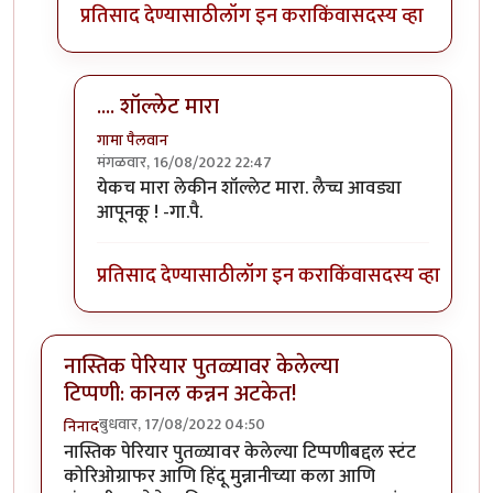
प्रतिसाद देण्यासाठी
लॉग इन करा
किंवा
सदस्य व्हा
.... शॉल्लेट मारा
गामा पैलवान
मंगळवार, 16/08/2022 22:47
In reply to
(No subject)
by
कपिलमुनी
येकच मारा लेकीन शॉल्लेट मारा. लैच्च आवड्या
आपूनकू ! -गा.पै.
प्रतिसाद देण्यासाठी
लॉग इन करा
किंवा
सदस्य व्हा
नास्तिक पेरियार पुतळ्यावर केलेल्या
टिप्पणी: कानल कन्नन अटकेत!
बुधवार, 17/08/2022 04:50
निनाद
नास्तिक पेरियार पुतळ्यावर केलेल्या टिप्पणीबद्दल स्टंट
कोरिओग्राफर आणि हिंदू मुन्नानीच्या कला आणि