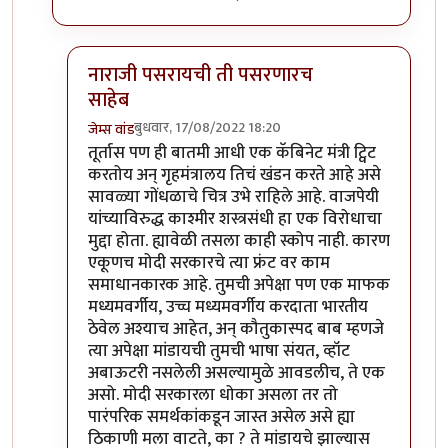
नाराजी पसरायची ती पसरणारच
साहेब
बुधवार, 17/08/2022 18:20
जेम्स वांड
In reply to
निषेधार्ह
by
क्लिंटन
तूर्तास पण ही बातमी आधी एक कॅबिनेट मंत्री ट्विट
करतोय अन् गृहमंत्रालय तिचं खंडन करते आहे असे
सावळ्या गोंधळाचे चित्र उभे राहिले आहे. वाजपेयी
यांच्याविरुद्ध काश्मीर शस्त्रसंधी हा एक विरोधाचा
मुद्दा होता. ह्यावेळी तसला काही स्कोप नाही. कारण
एकूणच मोदी सरकारचे त्या फ्रंट वर काम
समाधानकारक आहे. तुमची अपेक्षा पण एक माफक
मध्यमवर्गीय, उच्च मध्यमवर्गीय करदाता भारतीय
ठेवेल अश्याच आहेत, अन् कौतुकास्पद बाब म्हणजे
त्या अपेक्षा मांडायची तुमची भाषा संयत, व्हॉट
अबाऊटरी नसलेली असल्यामुळे आवडलीच, ते एक
असो. मोदी सरकारला धोका असला तर तो
पारंपरिक समर्थकांकडून जास्त असेल असे ह्या
ठिकाणी मला वाटते, का ? ते मांडायचे झाल्यास