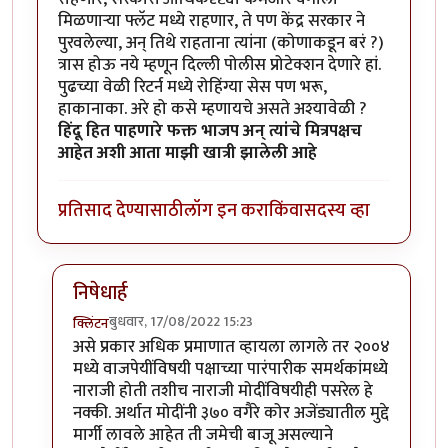
मिळणाऱ्या फ्लॅट मध्ये राहणार, ते पण केंद्र सरकार ने
पुरवलेल्या, अन् तिथे राहताना त्यांना (कोणाकडून बरं ?)
त्रास होऊ नये म्हणून दिल्ली पोलीस प्रोटेक्शन देणारे हां.
पुढच्या वेळी रिटर्न मध्ये रोहिंग्या सेस पण भरू,
हाकानाका. अरे हो कसे म्हणायचे असते अश्यावेळी ?
हिंदू हित पाहणारे फक्त भाजप अन् त्यांचे मित्रपक्षच
आहेत अशी आता माझी खात्री झालेली आहे
प्रतिसाद देण्यासाठी
लॉग इन करा
किंवा
सदस्य व्हा
निषेधार्ह
बुधवार, 17/08/2022 15:23
क्लिंटन
In reply to
केंद्रीय मंत्री हरदीप सिंग पुरी म्हणतात
by
जेम्स वांड
असे प्रकार अधिक प्रमाणात व्हायला लागले तर २००४
मध्ये वाजपेयींविषयी पक्षाच्या पारंपारीक समर्थकांमध्ये
नाराजी होती तशीच नाराजी मोदींविषयीही पसरेल हे
नक्की. अर्थात मोदींनी ३७० वगैरे कोर अजेंड्यातील मुद्दे
मार्गी लावले आहेत ती जमेची बाजू असल्याने