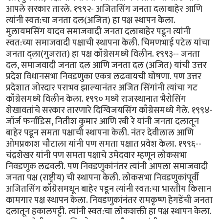
आपले सरकार तारले. १९९२- अजितसिंग जनता दलाबाहेर आणि
त्यांनी स्वत:चा जनता दल(अजित) हा पक्ष स्थापन केला.
मुलायमसिंग यादव समाजवादी जनता दलाबाहेर पडून त्यांनी
स्वत:च्या समाजवादी पक्षाची स्थापना केली. चिमणभाई पटेल यांचा
जनता द्ला(गुजरात) हा पक्ष काँग्रेसमध्ये विलीन. १९९३-- जनता
दल, समाजवादी जनता दल आणि जनता दल (अजित) यांची उत्तर
प्रदेश विधानसभा निवडणुका एकत्र लढवायची घोषणा. पण उत्तर
प्रदेशात जोरदार पराभव झाल्यानंतर अजित सिंगांनी त्यांचा गट
काँग्रेसमध्ये विलीन केला. १९९० मध्ये राजस्थानात भैरोसिंग
शेखावतांचे सरकार तारणारे दिग्विजयसिंग काँग्रेसमध्ये गेले. १९९४-
जॉर्ज फर्नांडिस, नितीश कुमार आणि रबी रे यांनी जनता दलातून
बाहेर पडून समता पक्षाची स्थापना केली. नंतर देवीलाल आणि
ओमप्रकाश चौटाला यांनी पण समता पक्षात प्रवेश केला. १९९६--
चंद्रशेखर यांनी पण समता पक्षाचे उमेदवार म्हणून लोकसभा
निवडणुक लढवली. पण निवडणुकांनंतर त्यांनी आपला समाजवादी
जनता पक्ष (राष्ट्रीय) ची स्थापना केली. लोकसभा निवडणुकांपूर्वी
अजितसिंग काँग्रेसमधून बाहेर पडून त्यांनी स्वत:चा भारतीय किसान
कामगार पक्ष स्थापन केला. निवडणुकांनंतर रामकृष्ण हेगडेंची जनता
दलातून हकालपट्टी. त्यांनी स्वत:चा लोकशक्ती हा पक्ष स्थापन केला.