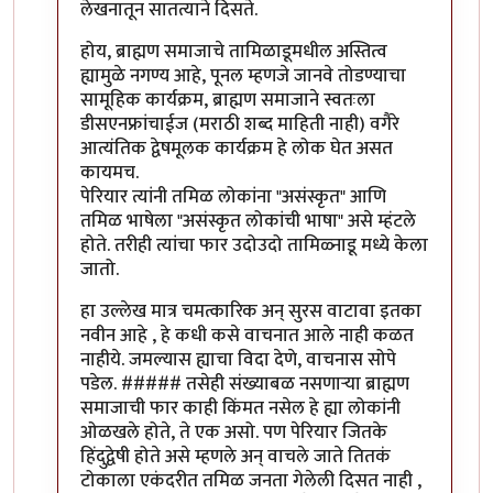
लेखनातून सातत्याने दिसते.
होय, ब्राह्मण समाजाचे तामिळाडूमधील अस्तित्व
ह्यामुळे नगण्य आहे, पूनल म्हणजे जानवे तोडण्याचा
सामूहिक कार्यक्रम, ब्राह्मण समाजाने स्वतःला
डीसएनफ्रांचाईज (मराठी शब्द माहिती नाही) वगैरे
आत्यंतिक द्वेषमूलक कार्यक्रम हे लोक घेत असत
कायमच.
पेरियार त्यांनी तमिळ लोकांना "असंस्कृत" आणि
तमिळ भाषेला "असंस्कृत लोकांची भाषा" असे म्हंटले
होते. तरीही त्यांचा फार उदोउदो तामिळ्नाडू मध्ये केला
जातो.
हा उल्लेख मात्र चमत्कारिक अन् सुरस वाटावा इतका
नवीन आहे , हे कधी कसे वाचनात आले नाही कळत
नाहीये. जमल्यास ह्याचा विदा देणे, वाचनास सोपे
पडेल. ##### तसेही संख्याबळ नसणाऱ्या ब्राह्मण
समाजाची फार काही किंमत नसेल हे ह्या लोकांनी
ओळखले होते, ते एक असो. पण पेरियार जितके
हिंदुद्वेषी होते असे म्हणले अन् वाचले जाते तितकं
टोकाला एकंदरीत तमिळ जनता गेलेली दिसत नाही ,