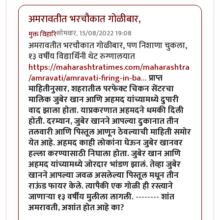
अमरावतीत भरचौकात गोळीबार,
सोमवार, 15/08/2022 19:08
मुक्त विहारि
अमरावतीत भरचौकात गोळीबार, पण निशाणा चुकला,
१३ वर्षीय विद्यार्थिनी थेट रुग्णालयात
https://maharashtratimes.com/maharashtra
/amravati/amravati-firing-in-ba…
प्राप्त
माहितीनुसार, शहरातील परफेक्ट चिकन सेंटरचा
मालिक जुबेर खान आणि अहमद यांच्यामध्ये दुपारी
वाद झाला होता. याप्रकरणात अहमदने धमकी दिली
होती. दरम्यान, जुबेर खानने आपल्या दुकानात तीन
तलवारी आणि पिस्तूल आणून ठेवल्याची माहिती समोर
येत आहे. अहमद काही लोकांना घेऊन जुबेर खानवर
हल्ला करण्यासाठी निघाला होता. जुबेर खान आणि
अहमद यांच्यामध्ये जोरदार भांडण झालं. तेव्हा जुबेर
खानने आपल्या जवळ असलेल्या पिस्तूल मधून तीन
राऊंड फायर केले. त्यापैकी एक गोळी ही रस्त्याने
जाणाऱ्या १३ वर्षीय मुलीला लागली.
--------
शांत
अमरावती, अशांत होत आहे का?