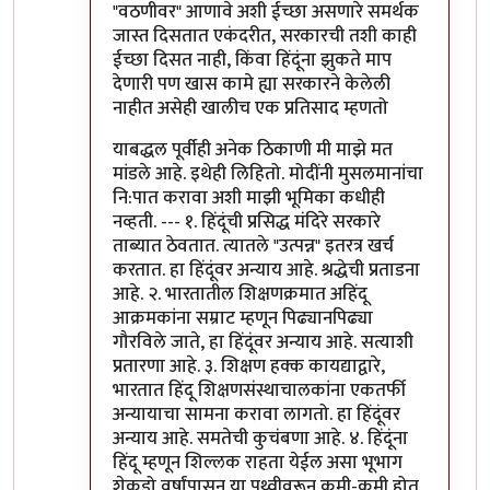
"वठणीवर" आणावे अशी ईच्छा असणारे समर्थक
जास्त दिसतात एकंदरीत, सरकारची तशी काही
ईच्छा दिसत नाही, किंवा हिंदूंना झुकते माप
देणारी पण खास कामे ह्या सरकारने केलेली
नाहीत असेही खालीच एक प्रतिसाद म्हणतो
याबद्धल पूर्वीही अनेक ठिकाणी मी माझे मत
मांडले आहे. इथेही लिहितो. मोदींनी मुसलमानांचा
नि:पात करावा अशी माझी भूमिका कधीही
नव्हती. --- १. हिंदूंची प्रसिद्ध मंदिरे सरकारे
ताब्यात ठेवतात. त्यातले "उत्पन्न" इतरत्र खर्च
करतात. हा हिंदूंवर अन्याय आहे. श्रद्धेची प्रताडना
आहे. २. भारतातील शिक्षणक्रमात अहिंदू
आक्रमकांना सम्राट म्हणून पिढ्यानपिढ्या
गौरविले जाते, हा हिंदूंवर अन्याय आहे. सत्याशी
प्रतारणा आहे. ३. शिक्षण हक्क कायद्याद्वारे,
भारतात हिंदू शिक्षणसंस्थाचालकांना एकतर्फी
अन्यायाचा सामना करावा लागतो. हा हिंदूंवर
अन्याय आहे. समतेची कुचंबणा आहे. ४. हिंदूंना
हिंदू म्हणून शिल्लक राहता येईल असा भूभाग
शेकडो वर्षांपासून या पृथ्वीवरून कमी-कमी होत