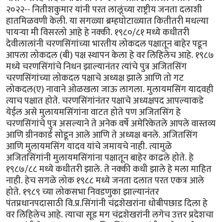
२०२२-- नितीशकुमार यांनी परत लालूंच्या राष्ट्रीय जनता दलाशी
हातमिळवणी केली. या सगळ्या ब्रम्हघोटाळ्यात कितीतरी मधल्या
पायऱ्या मी विसरलो आहे हे नक्की. १९८०/८१ मध्ये कधीतरी
देवीलालांनी चरणसिंगांच्या भारतीय लोकदल पक्षातून बाहेर पडून
आपला लोकदल (बी) पक्ष स्थापन केला हे वर लिहिलेच आहे. १९८७
मध्ये चरणसिंगांचे निधन झाल्यानंतर त्यांचे पुत्र अजितसिंग
चरणसिंगांच्या लोकदल पक्षाचे अध्यक्ष झाले आणि तो गट
लोकदल(ए) नावाने ओळखला जाऊ लागला. मुलायमसिंग यादवही
त्याच पक्षात होते. चरणसिंगांनंतर पक्षाचे अध्यक्षपद आपल्याकडे
येईल असे मुलायमसिंगांना वाटत होते पण अजितसिंग हे
चरणसिंगांचे पुत्र असल्याने ते अनेक वर्षे अमेरिकेतले आपले वास्तव्य
आणि ग्रीनकार्ड सोडून आले आणि ते अध्यक्ष बनले. अजितसिंग
आणि मुलायमसिंग यादव यांचे जमायचे नाही. त्यामुळे
अजितसिंगांनी मुलायमसिंगांना पक्षातून बाहेर काढले होते. हे
१९८७/८८ मध्ये कधीतरी झाले. ते नक्की कधी झाले हे मला माहित
नाही. हेच सगळे लोक १९८८ मध्ये जनता दलात परत एकत्र आले
होते. १९८९ च्या लोकसभा निवडणुका झाल्यानंतर
पंतप्रधानपदासाठी वि.प्र.सिंगांनी चंद्रशेखरांना धोबीपछाड दिला हे
वर लिहिलेच आहे. त्याचा सूड मग चंद्रशेखरांनी लगेच उत्तर प्रदेशचा