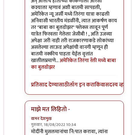
अन् आत्ताच हाताच्या कांकणाला आरसा
कश्याला म्हणावं अशी बातमी सापडली,
अमेरिकेत न्यू जर्सी मध्ये तिरंगा यात्रा काढली
अनिवासी भारतीय मंडळींनी, त्यात आकर्षण काय
तर "बाबा का बुलडोझर" फ्लेक्स लावून पूर्ण
यात्रेत फिरवला गेलेला जेसीबी ! , अति उजव्या
अपेक्षा जरी नाही तरी राजकारणाकडे लोकांच्या
असलेल्या लाऊड अपेक्षांची वानगी म्हणून ही
बातमी नक्कीच पाहता येईल वृत्तांत
खालीलप्रमाणे...
अमेरिकेत तिरंगा रॅली मध्ये बाबा
का बुलडोझर
प्रतिसाद देण्यासाठी
लॉग इन करा
किंवा
सदस्य व्हा
माझे मत लिहितो -
वामन देशमुख
गुरुवार, 18/08/2022 10:34
In reply to
नाराजी पसरायची ती पसरणारच साहेब
by
जे
मोदींनी मुसलमानांचा नि:पात करावा, त्यांना