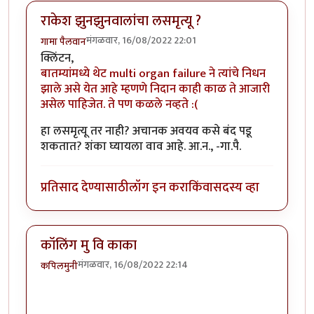
राकेश झुनझुनवालांचा लसमृत्यू ?
मंगळवार, 16/08/2022 22:01
गामा पैलवान
क्लिंटन,
बातम्यांमध्ये थेट multi organ failure ने त्यांचे निधन
झाले असे येत आहे म्हणणे निदान काही काळ ते आजारी
असेल पाहिजेत. ते पण कळले नव्हते :(
हा लसमृत्यू तर नाही? अचानक अवयव कसे बंद पडू
शकतात? शंका घ्यायला वाव आहे. आ.न., -गा.पै.
प्रतिसाद देण्यासाठी
लॉग इन करा
किंवा
सदस्य व्हा
कॉलिंग मु वि काका
मंगळवार, 16/08/2022 22:14
कपिलमुनी