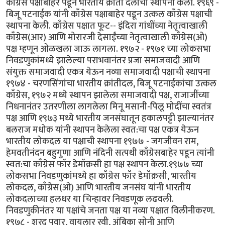
काँग्रेस पक्षाबाहेर पडून भारतीय क्रांती दलाची स्थापना केली. १९६९ -
बिजू पटनाईक यांनी काँग्रेस पक्षाबाहेर पडून उत्कल काँग्रेस पक्षाची
स्थापना केली. काँग्रेस पक्षात फूट-- इंदिरा गांधींच्या नेतृत्वाखाली
काँग्रेस(आर) आणि मोरारजी देसाईंच्या नेतृत्वाखाली काँग्रेस(ओ)
पक्ष म्हणून ओळखला जाऊ लागला. १९७२ - १९७१ च्या लोकसभा
निवडणुकांमध्ये झालेल्या पराभवानंतर प्रजा समाजवादी आणि
संयुक्त समाजवादी एकत्र येऊन नव्या समाजवादी पक्षाची स्थापना
१९७४ - चरणसिंगांचा भारतीय क्रांतीदल, बिजू पटनाईकांचा उत्कल
काँग्रेस, १९७२ मध्ये स्थापन झालेला समाजवादी पक्ष, राजाजींच्या
निधनानंतर उतरणीला लागलेला मिनू मसानी-पिलू मोदींचा स्वतंत्र
पक्ष आणि १९७३ मध्ये भारतीय जनसंघातून हकालपट्टी झाल्यानंतर
बलराज मधोक यांनी स्थापन केलेला स्वत:चा पक्ष एकत्र येऊन
भारतीय लोकदल या पक्षाची स्थापना १९७७ - जगजीवन राम,
हेमवतीनंदन बहुगुणा आणि नंदिनी सत्पथी काँग्रेसबाहेर पडून त्यांनी
स्वत:चा काँग्रेस फॉर डेमॉक्रसी हा पक्ष स्थापन केला.१९७७ च्या
लोकसभा निवडणुकांमध्ये हा काँग्रेस फॉर डेमॉक्रसी, भारतीय
लोकदल, काँग्रेस(ओ) आणि भारतीय जनसंघ यांनी भारतीय
लोकदलाच्या हलधर या चिन्हावर निवडणूक लढवली.
निवडणुकीनंतर या पक्षांचे जनता पक्ष या नव्या पक्षात विलीनीकरण.
१९७८ - शरद पवार, वायलार रवी, अंबिका सोनी आणि