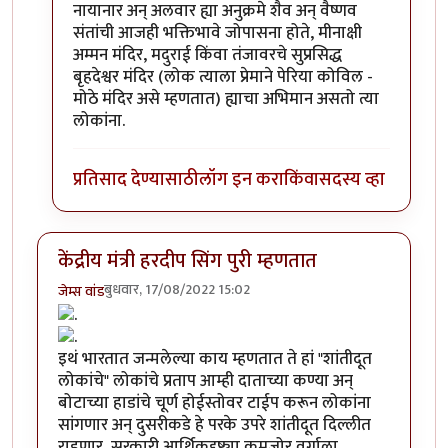
नायानार अन् अलवार ह्या अनुक्रमे शैव अन् वैष्णव
संतांची आजही भक्तिभावे जोपासना होते, मीनाक्षी
अम्मन मंदिर, मदुराई किंवा तंजावरचे सुप्रसिद्ध
बृहदेश्वर मंदिर (लोक त्याला प्रेमाने पेरिया कोविल -
मोठे मंदिर असे म्हणतात) ह्याचा अभिमान असतो त्या
लोकांना.
प्रतिसाद देण्यासाठी
लॉग इन करा
किंवा
सदस्य व्हा
केंद्रीय मंत्री हरदीप सिंग पुरी म्हणतात
बुधवार, 17/08/2022 15:02
जेम्स वांड
इथं भारतात जन्मलेल्या काय म्हणतात ते हां "शांतीदूत
लोकांचे" लोकांचे प्रताप आम्ही दाताच्या कण्या अन्
बोटाच्या हाडांचे चूर्ण होईस्तोवर टाईप करून लोकांना
सांगणार अन् दुसरीकडे हे परके उपरे शांतीदूत दिल्लीत
राहणार, सरकारी आर्थिकदृष्ट्या कमजोर वर्गाला