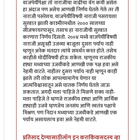
वाजपेयींपेक्षा तो नाराजीचा वाढीचा वेग कमी असेल
हा अंदाज पण असेच आणखी निर्णय घेतले गेले तर ती
नाराजी पसरेलच. वाजपेयींविषयी नाराजी पसरायला
सुरवात झाली काश्मीरमधील २००० सालच्या
सीजफायरपासून. तसाच हा नाराजीची सुरवात
करणारा निर्णय दिसतो. २००४ मध्ये वाजपेयींविषयी
नाराजी असूनही उजव्या बाजूला दुसरा पर्याय नाही
म्हणून अनेक मतदार त्यांचे समर्थन करत होते. तसेच
काहीसे मोदींविषयी होऊ शकेल. म्हणूनच राजकीय
दृष्ट्या मध्याच्या उजवीकडे आणखी एक पक्ष हवा असे
नेहमी वाटते. नाहीतर दुसरा पर्याय नाही म्हणून काही
झाले तरी लोक आपल्यामागेच येणार या
आत्मविश्वासातून असे घातक निर्णय घेतले जाऊ
शकतात. अगदी मला पाहिजे ते मिळणे शक्य नाही-
मला पाहिजे ते म्हणजे राजकीय दृष्ट्या आणि आर्थिक
दृष्ट्याही उजवे म्हणजेच जनसंघ आणि स्वतंत्र पक्षाचे
मिश्रण. पण निदान मध्याच्या उजवीकडे आणखी एक
पर्याय असायलाच हवा असे नेहमी वाटते.
प्रतिसाद देण्यासाठी
लॉग इन करा
किंवा
सदस्य व्हा