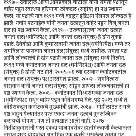
१९९७-- देवीलाल आणि ओमप्रकाश चौटाला यांनी समता पक्षातून
बाहेर पडून स्वत:चा हरियाणा लोकदल (राष्ट्रीय) हा पक्ष स्थापन
केला. या पक्षाचे नाव १९९९ मध्ये बदलून इंडिअन नॅशनल लोकदल हे
झाले. नवीन पटनाईक यांनी जनता दलातून बाहेर पडून बिजू जनता
दल हा पक्ष स्थापन केला. १९९९--- उरल्यासुरल्या जनता दलात
जनता दल(धर्मनिरपेक्ष) आणि जनता दल(संयुक्त) हे दोन तुकडे
पडले. देवेगौडा आणि कुमारस्वामी जनता दल(धर्मनिरपेक्ष) मध्ये तर
रामविलास पासवान जनता दल(संयुक्त) मध्ये सामील. समता पक्ष
आणि लोकशक्ती हे दोन पक्षही जनता दल (संयुक्त) मध्ये विलीन.
१९९९ मध्ये कर्नाटकात जनता दल (धर्मनिरपेक्ष) आणि जनता दल
(संयुक्त) हे दोन्ही गट होते. २००५-०६ च्या दरम्यान कर्नाटकातील
जनता दल (संयुक्त) पक्ष अस्तंगत झाला. २००२-- रामविलास
पासवान यांनी जनता दल(संयुक्त) सोडून आपला लोकजनशक्ती हा
पक्ष स्थापन केला. २००६-- कर्नाटकात सिध्दरामय्या जनता दल
(धर्मनिरपेक्ष) मधून बाहेर पडून काँग्रेसमध्ये गेले. पुढे २०१३ मध्ये ते
काँग्रेसकडून कर्नाटकचे मुख्यमंत्री झाले. २०१४-- मोदीलाटेत सगळे
पक्ष वाहून गेल्यानंतर परत एकदा जनता दलाचे पुनरूज्जिवन
करायची घोषणा. पण ती प्रत्यक्षात आली नाही. २०१७--
नितीशकुमारांनी परत एकदा भाजपबरोबर हातमिळवणी केल्यानंतर
नाराज शरद यादवांचा अनामिक एक व्यक्ती असलेला स्वतंत्र गट.