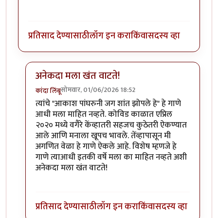
प्रतिसाद देण्यासाठी
लॉग इन करा
किंवा
सदस्य व्हा
अनेकदा मला खंत वाटते!
सोमवार, 01/06/2026 18:52
कांदा लिंबू
In reply to
लता मंगेशकर, आशा भोसले…
by
प्रा.डॉ.दिलीप बि
त्यांचे "आकाश पांघरुनी जग शांत झोपले हे" हे गाणे
आधी मला माहित नव्हते. कोविड काळात एप्रिल
२०२० मध्ये वगैरे केंव्हातरी सहजच कुठेतरी ऐकण्यात
आले आणि मनाला खूपच भावले. तेंव्हापासून मी
अगणित वेळा हे गाणे ऐकले आहे. विशेष म्हणजे हे
गाणे त्याआधी इतकी वर्षे मला का माहित नव्हते अशी
अनेकदा मला खंत वाटते!
प्रतिसाद देण्यासाठी
लॉग इन करा
किंवा
सदस्य व्हा