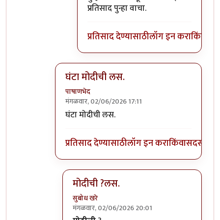
प्रतिसाद पुन्हा वाचा.
प्रतिसाद देण्यासाठी
लॉग इन करा
किंवा
सदस
घंटा मोदीची लस.
पाषाणभेद
मंगळवार, 02/06/2026 17:11
In reply to
मोदींची लस हा काय नवीन…
by
अमरेंद्
घंटा मोदीची लस.
प्रतिसाद देण्यासाठी
लॉग इन करा
किंवा
सदस्य व्हा
मोदीची ?लस.
सुबोध खरे
मंगळवार, 02/06/2026 20:01
In reply to
घंटा मोदीची लस.
by
पाषाणभेद