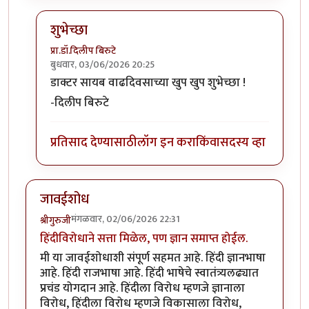
शुभेच्छा
प्रा.डॉ.दिलीप बिरुटे
बुधवार, 03/06/2026 20:25
In reply to
भाजपचे सत्तेचे राजकारण सुरु…
by
सुबोध खरे
डाक्टर सायब वाढदिवसाच्या खुप खुप शुभेच्छा !
-दिलीप बिरुटे
प्रतिसाद देण्यासाठी
लॉग इन करा
किंवा
सदस्य व्हा
जावईशोध
मंगळवार, 02/06/2026 22:31
श्रीगुरुजी
हिंदीविरोधाने सत्ता मिळेल, पण ज्ञान समाप्त होईल.
मी या जावईशोधाशी संपूर्ण सहमत आहे.‌ हिंदी ज्ञानभाषा
आहे. हिंदी राजभाषा आहे. हिंदी भाषेचे स्वातंत्र्यलढ्यात
प्रचंड योगदान आहे. हिंदीला विरोध म्हणजे ज्ञानाला
विरोध, हिंदीला विरोध म्हणजे विकासाला विरोध,