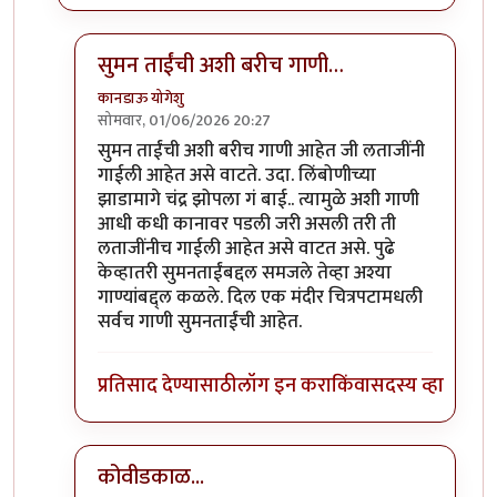
सुमन ताईंची अशी बरीच गाणी…
कानडाऊ योगेशु
सोमवार, 01/06/2026 20:27
In reply to
अनेकदा मला खंत वाटते!
by
कांदा लिंबू
सुमन ताईंची अशी बरीच गाणी आहेत जी लताजींनी
गाईली आहेत असे वाटते. उदा. लिंबोणीच्या
झाडामागे चंद्र झोपला गं बाई.. त्यामुळे अशी गाणी
आधी कधी कानावर पडली जरी असली तरी ती
लताजींनीच गाईली आहेत असे वाटत असे. पुढे
केव्हातरी सुमनताईंबद्दल समजले तेव्हा अश्या
गाण्यांबद्द्ल कळले. दिल एक मंदीर चित्रपटामधली
सर्वच गाणी सुमनताईंची आहेत.
प्रतिसाद देण्यासाठी
लॉग इन करा
किंवा
सदस्य व्हा
कोवीडकाळ...