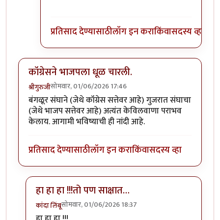
प्रतिसाद देण्यासाठी
लॉग इन करा
किंवा
सदस्य व्हा
कॉंग्रेसने भाजपला धूळ चारली.
सोमवार, 01/06/2026 17:46
श्रीगुरुजी
बंगळूर संघाने (जेथे कॉंग्रेस सत्तेवर आहे) गुजरात संघाचा
(जेथे भाजप सत्तेवर आहे) अत्यंत केविलवाणा पराभव
केलाय. आगामी भविष्याची ही नांदी आहे.
प्रतिसाद देण्यासाठी
लॉग इन करा
किंवा
सदस्य व्हा
हा हा हा !!!तो पण साक्षात…
सोमवार, 01/06/2026 18:37
कांदा लिंबू
In reply to
कॉंग्रेसने भाजपला धूळ चारली.
by
श्रीगुरुजी
हा हा हा !!!