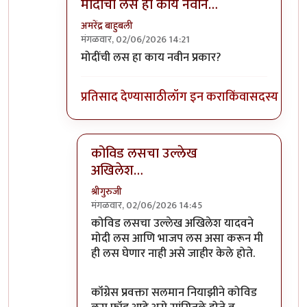
मोदींची लस हा काय नवीन…
अमरेंद्र बाहुबली
मंगळवार, 02/06/2026 14:21
In reply to
कोविडकाळात मोदींची लस घेतली…
by
श्
मोदींची लस हा काय नवीन प्रकार?
प्रतिसाद देण्यासाठी
लॉग इन करा
किंवा
सदस्य व्हा
कोविड लसचा उल्लेख
अखिलेश…
श्रीगुरुजी
मंगळवार, 02/06/2026 14:45
In reply to
मोदींची लस हा काय नवीन…
by
अमरेंद्
कोविड लसचा उल्लेख अखिलेश यादवने
मोदी लस आणि भाजप लस असा करून मी
ही लस घेणार नाही असे जाहीर केले होते.
कॉंग्रेस प्रवक्ता सलमान नियाझीने कोविड