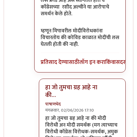
लस फ्रॉड आहे असे सांगितले होते व
कॉंग्रेसच्या रशीद अल्वीने या आरोपाचे
समर्थन केले होते.
म्हणून मिपावरील मोदीविरोधकांना
विचारतोय की कोविड काळात मोदींची लस
घेतली होती की नाही.‌
प्रतिसाद देण्यासाठी
लॉग इन करा
किंवा
सदस्य व्हा
हा जो तुमचा ग्रह आहे ना
की…
पाषाणभेद
मंगळवार, 02/06/2026 17:10
In reply to
कोविड लसचा उल्लेख अखिलेश…
b
हा जो तुमचा ग्रह आहे ना की मोदी
विरोधी अन मोदी समर्थक (मग त्याच्याच
विरोधी कॉग्रेस विरोधक-समर्थक, अमुक