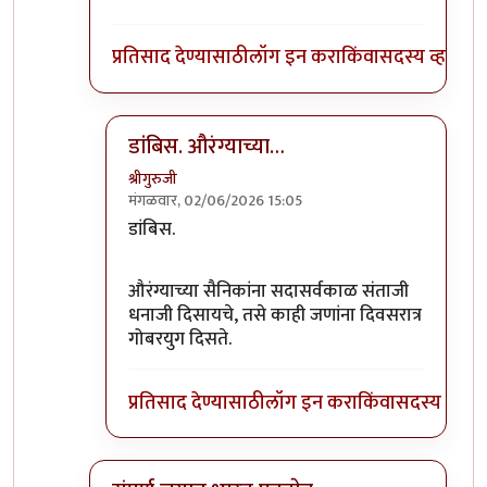
प्रतिसाद देण्यासाठी
लॉग इन करा
किंवा
सदस्य व्हा
डांबिस. औरंग्याच्या…
श्रीगुरुजी
मंगळवार, 02/06/2026 15:05
In reply to
आले, बकरीवादी आले !
by
कांदा लिंबू
डांबिस.
औरंग्याच्या सैनिकांना सदासर्वकाळ संताजी
धनाजी दिसायचे, तसे काही जणांना दिवसरात्र
गोबरयुग दिसते.
प्रतिसाद देण्यासाठी
लॉग इन करा
किंवा
सदस्य व्हा