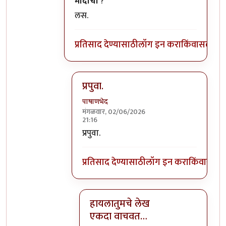
मोदीची
?
लस.
प्रतिसाद देण्यासाठी
लॉग इन करा
किंवा
सदस्य व्
प्रपुवा.
पाषाणभेद
मंगळवार, 02/06/2026
21:16
In reply to
मोदीची ?लस.
by
सुबोध खरे
प्रपुवा.
प्रतिसाद देण्यासाठी
लॉग इन करा
किंवा
सदस्य
हायलातुमचे लेख
एकदा वाचवत…