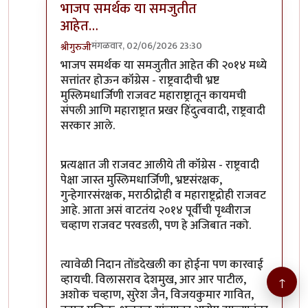
भाजप समर्थक या समजुतीत
आहेत…
मंगळवार, 02/06/2026 23:30
श्रीगुरुजी
In reply to
हा जोकर वाट्टेल ते बरळतोय…
by
कांदा लिंबू
भाजप समर्थक या समजुतीत आहेत की २०१४ मध्ये
सत्तांतर होऊन कॉंग्रेस - राष्ट्रवादीची भ्रष्ट
मुस्लिमधार्जिणी राजवट महाराष्ट्रातून कायमची
संपली आणि महाराष्ट्रात प्रखर हिंदुत्ववादी, राष्ट्रवादी
सरकार आले.
प्रत्यक्षात जी राजवट आलीये ती कॉंग्रेस - राष्ट्रवादी
पेक्षा जास्त मुस्लिमधार्जिणी, भ्रष्टसंरक्षक,
गुन्हेगारसंरक्षक, मराठीद्रोही व महाराष्ट्रद्रोही राजवट
आहे. आता असं वाटतंय २०१४ पूर्वीची पृथ्वीराज
चव्हाण राजवट परवडली, पण हे अजिबात नको.
त्यावेळी निदान तोंडदेखली का होईना पण कारवाई
व्हायची. विलासराव देशमुख, आर आर पाटील,
↑
अशोक चव्हाण, सुरेश जैन, विजयकुमार गावित,