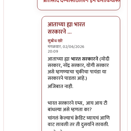
प्रतिसाद देण्यासाठी
लॉग इन करा
किंवा
सदस्य व्
आताच्या ह्या भारत
सरकारने …
सुबोध खरे
मंगळवार, 02/06/2026
20:09
In reply to
हा जो तुमचा ग्रह आहे ना की…
by
आताच्या ह्या
भारत सरकारने
(मोदी
सरकार, नरेंद्र सरकार, योगी सरकार
असे म्हणण्याचा चुकीचा पायंडा या
सरकारने पाडला आहे.)
अजिबात नाही.
भारत सरकारने एम्स, आय आय टी
बांधल्या असे म्हणता का?
चांगलं केल्याचं क्रेडिट घ्यायचं आणि
वाट लावली तर ती दुसर्याने लावली.