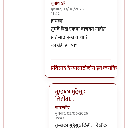
सुबोध खरे
बुधवार, 03/06/2026
11:42
In reply to
प्रपुवा.
by
पाषाणभेद
हायला
तुमचे लेख एकदा वाचवत नाहीत
प्रतिसाद पुन्हा वाचा ?
काहीही हां "पा"
प्रतिसाद देण्यासाठी
लॉग इन करा
किंवा
सदस
तुम्हाला मुद्देसुद
लिहीता…
पाषाणभेद
बुधवार, 03/06/2026
15:47
In reply to
हायलातुमचे लेख एकदा वा
तुम्हाला मुद्देसुद लिहीता देखील