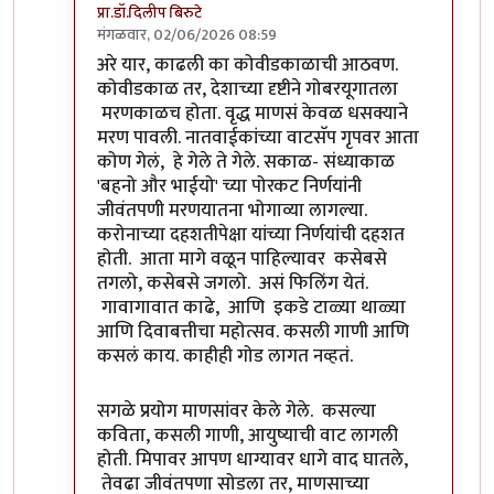
प्रा.डॉ.दिलीप बिरुटे
मंगळवार, 02/06/2026 08:59
In reply to
अनेकदा मला खंत वाटते!
by
कांदा लिंबू
अरे यार, काढली का कोवीडकाळाची आठवण.
कोवीडकाळ तर, देशाच्या दृष्टीने गोबरयूगातला
मरणकाळच होता. वृद्ध माणसं केवळ धसक्याने
मरण पावली. नातवाईकांच्या वाटसॅप गृपवर आता
कोण गेलं, हे गेले ते गेले. सकाळ- संध्याकाळ
'बहनो और भाईयो' च्या पोरकट निर्णयांनी
जीवंतपणी मरणयातना भोगाव्या लागल्या.
करोनाच्या दहशतीपेक्षा यांच्या निर्णयांची दहशत
होती. आता मागे वळून पाहिल्यावर कसेबसे
तगलो, कसेबसे जगलो. असं फिलिंग येतं.
गावागावात काढे, आणि इकडे टाळ्या थाळ्या
आणि दिवाबत्तीचा महोत्सव. कसली गाणी आणि
कसलं काय. काहीही गोड लागत नव्हतं.
सगळे प्रयोग माणसांवर केले गेले. कसल्या
कविता, कसली गाणी, आयुष्याची वाट लागली
होती. मिपावर आपण धाग्यावर धागे वाद घातले,
तेवढा जीवंतपणा सोडला तर, माणसाच्या