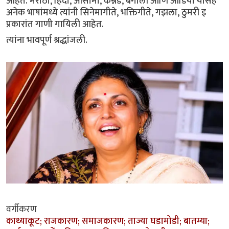
आहेत. मराठी, हिंदी, आसामी, कन्नड, बंगाली आणि ओडिया यासह
अनेक भाषांमध्ये त्यांनी सिनेमागीते, भक्तिगीते, गझला, ठुमरी इ
प्रकारांत गाणी गायिली आहेत.
त्यांना भावपूर्ण श्रद्धांजली.
वर्गीकरण
काथ्याकूट; राजकारण; समाजकारण; ताज्या घडामोडी; बातम्या;