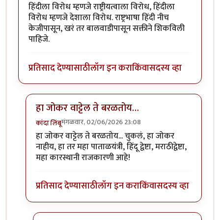
हिंदीला विरोध म्हणजे राष्ट्रीयत्वाला विरोध, हिंदीला
विरोध म्हणजे देशाला विरोध. राष्ट्रभाषा हिंदी नीच
केजीपासून, खरं तर बालवाडीपासून सक्तीने शिकविली
पाहिजे.
प्रतिसाद देण्यासाठी
लॉग इन करा
किंवा
सदस्य व्हा
हा जोकर वाट्टेल ते बरळतोय…
मंगळवार, 02/06/2026 23:08
कांदा लिंबू
In reply to
जावईशोध
by
श्रीगुरुजी
हा जोकर वाट्टेल ते बरळतोय... चुकलं, हा जोकर
नाहीय, हा तर महा पाताळयंत्री, हिंदू द्वेष्टा, मराठीद्वेष्टा,
महा कारस्थानी राजकारणी आहे!
प्रतिसाद देण्यासाठी
लॉग इन करा
किंवा
सदस्य व्हा