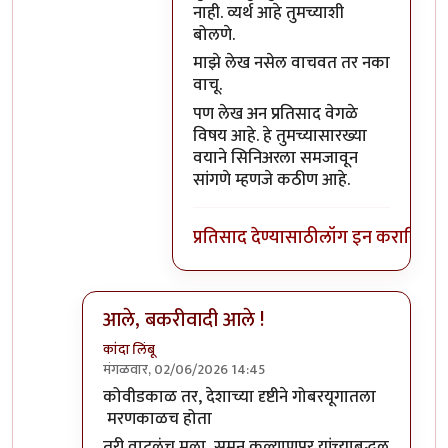
नाही. व्यर्थ आहे तुमच्याशी
बोलणे.
माझे लेख नसेल वाचवत तर नका
वाचू.
पण लेख अन प्रतिसाद वेगळे
विषय आहे. हे तुमच्यासारख्या
वयाने सिनिअरला समजावून
सांगणे म्हणजे कठीण आहे.
प्रतिसाद देण्यासाठी
लॉग इन करा
किंवा
स
आले, बकरीवादी आले !
कांदा लिंबू
मंगळवार, 02/06/2026 14:45
In reply to
कोवीडकाळ...
by
प्रा.डॉ.दिलीप बिरुटे
कोवीडकाळ तर, देशाच्या दृष्टीने गोबरयूगातला
मरणकाळच होता
तरी वाटलंच मला, सुमन कल्याणपूर यांच्याबद्धल