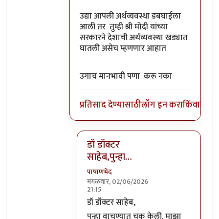
उद्या आपली अर्थव्यवस्था डबघाईला
आली तर तुम्ही श्री मोदी यांच्या
सरकारने देशाची अर्थव्यवस्था खड्यात
घातली असेच म्हणणार आहात
उगाच मानभावी पणा करू नका
प्रतिसाद देण्यासाठी
लॉग इन करा
किंवा
सदस्य
डॉ डॉक्टर
साहेब,पुन्हा…
पाषाणभेद
मंगळवार, 02/06/2026
21:15
In reply to
आताच्या ह्या भारत सरकारने …
डॉ डॉक्टर साहेब,
पुन्हा वाचण्यात चूक केली. माझा