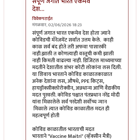
संपूर्ण जगात भारत एकमेव
देश…
विवेकपटाईत
मंगळवार, 02/06/2026 18:23
In reply to
कोवीडकाळ...
by
प्रा.डॉ.दिलीप बिरुटे
संपूर्ण जगात भारत एकमेव देश होता ज्याने
कोविडची मॅनेजमेंट सर्वात उत्तम केले. काही
काळ सर्व बंद होते तरी अफवा पासारकी
नाही.झाली त कोणत्याही वस्तूची कमी झाली
नाही किमती वाढल्या नाही. डिजिटल माध्यमाच्या
मदतीने देशातील शंभर कोटी लोकांना लस दिली.
या शिवाय भारताने कोविड काळातकाळात
अनेक देशांना लस, औषधे, PPE किट्स,
हायड्रॉक्सीक्लोरोक्वीन, अन्नधान्य आणि वैद्यकीय
मदत पुरवली. कोविड पश्चात पंतप्रधान नरेंद्र मोदी
यांना मिळालेले सर्व परदेशी सर्वोच्च न्मान
मिळाले त्यात कोविड काळातील मदत ही
महत्वपूर्ण होती
कोविड काळातील भारताची मदत
भारताने "Vaccine Maitri" (व्हॅक्सीन मैत्री)