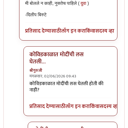
मी बोलले न काही, नुसतेच पाहिले
(
दुवा
)
-दिलीप बिरुटे
प्रतिसाद देण्यासाठी
लॉग इन करा
किंवा
सदस्य व्हा
कोविडकाळात मोदींची लस
घेतली…
श्रीगुरुजी
मंगळवार, 02/06/2026 09:43
In reply to
कोवीडकाळ...
by
प्रा.डॉ.दिलीप बिरुटे
कोविडकाळात मोदींची लस घेतली होती की
नाही?
प्रतिसाद देण्यासाठी
लॉग इन करा
किंवा
सदस्य व्हा