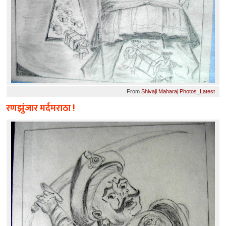
From
Shivaji Maharaj Photos_Latest
रणझुंजार मर्दमराठा !