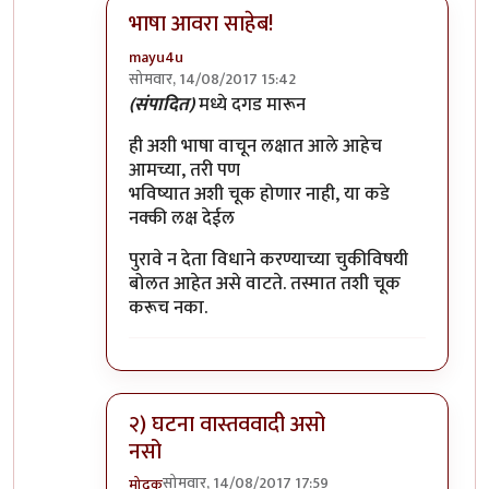
भाषा आवरा साहेब!
mayu4u
सोमवार, 14/08/2017 15:42
In reply to
मुनी जी ...!!
by
विशुमित
(संपादित)
मध्ये दगड मारून
ही अशी भाषा वाचून लक्षात आले आहेच
आमच्या, तरी पण
भविष्यात अशी चूक होणार नाही, या कडे
नक्की लक्ष देईल
पुरावे न देता विधाने करण्याच्या चुकीविषयी
बोलत आहेत असे वाटते. तस्मात तशी चूक
करूच नका.
२) घटना वास्तववादी असो
नसो
सोमवार, 14/08/2017 17:59
मोदक