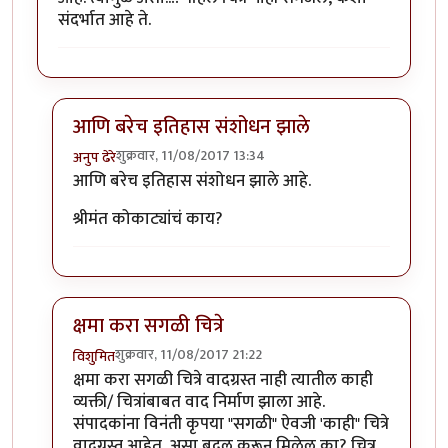
संदर्भात आहे ते.
आणि बरेच इतिहास संशोधन झाले
शुक्रवार, 11/08/2017 13:34
अनुप ढेरे
In reply to
चित्र छान काढलीत पण सगळी
by
विशुमित
आणि बरेच इतिहास संशोधन झाले आहे.
श्रीमंत कोकाट्यांचं काय?
क्षमा करा सगळी चित्रे
शुक्रवार, 11/08/2017 21:22
विशुमित
In reply to
चित्र छान काढलीत पण सगळी
by
विशुमित
क्षमा करा सगळी चित्रे वादग्रस्त नाही त्यातील काही
व्यक्ती/ चित्रांबाबत वाद निर्माण झाला आहे.
संपादकांना विनंती कृपया "सगळी" ऐवजी 'काही" चित्रे
वादग्रस्त आहेत, असा बदल करून मिळेल का? चित्र