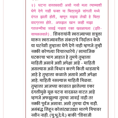
In reply to
मुनी जी ...!!
by
विशुमित
२) घटना वास्तववादी असो नसो मला त्याच्याशी
घेणे देणे नाही फक्त या चित्रामुळे सांगली मध्ये
दंगल झाली होती, म्हणून माझ्या लेखी हे चित्र
वादग्रस्त होते. अफझल खान काही माझा
गतजन्मीचा जावई नव्हता रक्त खवळायला (इति-
शिवरायांनी स्वराज्याच्या शत्रुला
सायकलवाले).
मारून स्वराज्यावरील संकटाचे निर्दालन केले
या घटनेशी तुम्हाला घेणे देणे नाही म्हणजे तुम्ही
नक्की कोणत्या विचारधारेचे / सामाजिक
घटकाचा भाग आहात हे तुमचे तुम्हाला
माहिती असावे अशी अपेक्षा आहे - माहिती
असल्यास असे विधान करणे किती धाडसाचे
आहे हे तुम्हाला कळाले असावे अशी अपेक्षा
आहे. माहिती नसल्यास माहिती मिळवा.
तुम्हाला आजच्या काळात झालेल्या एका
दंगलीमुळे मूळ घटना वादग्रस्त वाटत आहे
म्हणजे अफझुल्या तुमचा जावई नाही तर
नक्की पूर्वज असावा. असो तुमचा दोष नाही.
असंबंद्ध लिहून कोलांट्याउड्या मारणे मिपावर
नवीन नाही. (चु.भू.दे.घे.) बाकी "शिवाजी