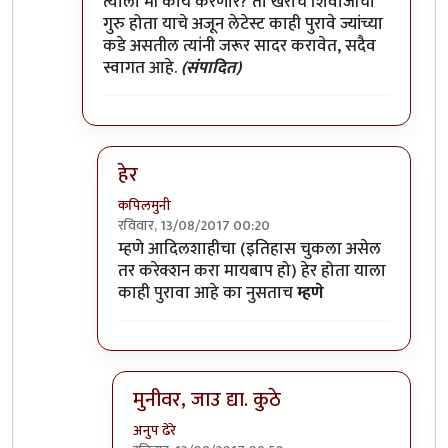
त्याला मी काय करणार? तो खराच शिवाजीचा
गुरु होता याचे अजून लेटेस्ट काही पुरावे ज्यांच्या
कडे असतील त्यांनी जरूर सादर करावेत, सदैव
स्वागत आहे.
(संपादित)
हेर
कपिलमुनी
रविवार, 13/08/2017 00:20
In reply to
मुनी जी ...!!
by
विशुमित
म्हणे आदिलशाहीचा (इतिहास चुकला असेल
तर करेक्शन करा मायबाप हो) हेर होता याला
काही पुरावा आहे का नुसताच
म्हणे
मुनीवर, जाउ द्या. कुठे
अनुप ढेरे