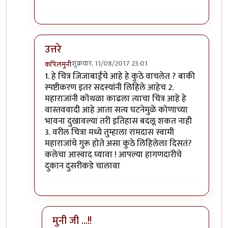
उत्तरे
शुक्रवार, 11/08/2017 23:01
कपिलमुनी
In reply to
क्षमा करा सगळी चित्रे
by
विशुमित
1. हे चित्र जिजाबाईंचे आहे हे कुठे वाचलेत ? बाकी
स्पष्टीकरण इतर सदस्यांनी लिहिले आहेच 2.
महाराजांनी कोथळा काढला त्याचा चित्र आहे हे
वास्तववादी आहे आता सत्य घटनेमुळे कोणाच्या
भावना दुखावल्या तरी इतिहास बदलू शकत नाही
3. वरील चित्रा मध्ये तुम्हाला रामदास स्वामी
महाराजांचे गुरू होते असा कुठे लिहिलेला दिसतं?
कलेचा आस्वाद घ्यावा ! आपल्या हागणदारीचे
दुकान दुसरीकडे चालावा
मुनी जी ...!!