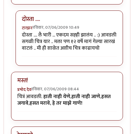
दोस्ता ....
रविवार, 07/06/2009 10:49
टारझन
In reply to
छान आली
by
प्राजु
दोस्ता .... लै भारी ... एकदम सह्ही झालंय .. :) आवडली
सगळी चित्र यार .. मला पण १२ वर्षे मागं गेल्या सारखं
वाटलं .. मी ही शाळेत अशीच चित्र काढायचो
मस्त!
रविवार, 07/06/2009 08:44
प्रमोद देव
चित्रं आवडली.
हाती नाही येणे,हाती नाही जाणे,हसत
जगावे,हसत मरावे, हे तर माझे गाणे!