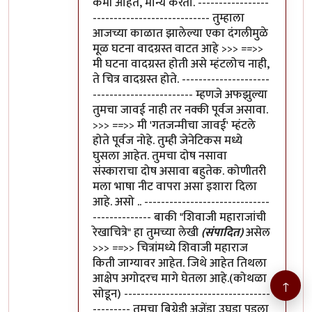
कमी आहेत, मान्य करतो. -----------------
---------------------------- तुम्हाला
आजच्या काळात झालेल्या एका दंगलीमुळे
मूळ घटना वादग्रस्त वाटत आहे >>> ==>>
मी घटना वादग्रस्त होती असे म्हंटलोच नाही,
ते चित्र वादग्रस्त होते. ---------------------
------------------------ म्हणजे अफझुल्या
तुमचा जावई नाही तर नक्की पूर्वज असावा.
>>> ==>> मी 'गतजन्मीचा जावई' म्हंटले
होते पूर्वज नोहे. तुम्ही जेनेटिकस मध्ये
घुसला आहेत. तुमचा दोष नसावा
संस्काराचा दोष असावा बहुतेक. कोणीतरी
मला भाषा नीट वापरा असा इशारा दिला
आहे. असो .. ------------------------------
-------------- बाकी "शिवाजी महाराजांची
रेखाचित्रे" हा तुमच्या लेखी
(संपादित)
असेल
>>> ==>> चित्रांमध्ये शिवाजी महाराज
किती जाग्यावर आहेत. जिथे आहेत तिथला
आक्षेप अगोदरच मागे घेतला आहे.(कोथळा
↑
सोडून) -----------------------------------
--------- तुमचा बिग्रेडी अजेंडा उघडा पडला