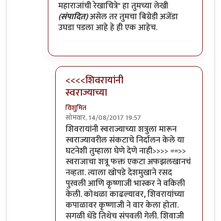
महाराजांची रेखाचित्रे" हा तुमच्या लेखी
(संपादित)
असेल तर तुमचा बिग्रेडी अजेंडा
उघडा पडला आहे हे ही एक आहेच.
<<<<शिवरायांनी
स्वराज्याच्या
विशुमित
सोमवार, 14/08/2017 19:57
In reply to
२) घटना वास्तववादी असो नसो
by
मो
शिवरायांनी स्वराज्याच्या शत्रुला मारून
स्वराज्यावरील संकटाचे निर्दालन केले या
घटनेशी तुम्हाला घेणे देणे नाही>>>> ==>>
स्वराजाचा शत्रू फक्त एकटा अफझलखानचं
नव्हता. त्याला खोपडे देशमुखाने रसद
पुरवली आणि कृष्णाजी भास्कर ने वकिली
केली. कोथळा काढल्यावर, शिवरायांच्या
कपाळावर कृष्णाजी ने वार केला होता.
सगळी धेंडे तिथेच संपवली गेली. शिवाजी