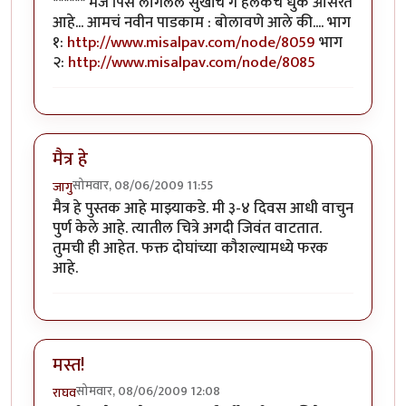
****** मज पिसे लागलेले सुखांचे गे हलकेच धुके ओसरते
आहे... आमचं नवीन पाडकाम : बोलावणे आले की.... भाग
१:
http://www.misalpav.com/node/8059
भाग
२:
http://www.misalpav.com/node/8085
मैत्र हे
सोमवार, 08/06/2009 11:55
जागु
मैत्र हे पुस्तक आहे माझ्याकडे. मी ३-४ दिवस आधी वाचुन
पुर्ण केले आहे. त्यातील चित्रे अगदी जिवंत वाटतात.
तुमची ही आहेत. फक्त दोघांच्या कौशल्यामध्ये फरक
आहे.
मस्त!
सोमवार, 08/06/2009 12:08
राघव