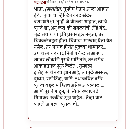
रविवार, 13/08/2017 16:54
धडपड्या
In reply to
मुनी जी ...!!
by
विशुमित
भाऊ,
(संपादित)
तुम्हीच घेऊन आला आहात
ईथे... फुकाच व्हिक्टिम कार्ड खेळत
बसण्यापेक्षा, तुम्ही जे बोलला आहात, त्याचे
पुरावे द्या, अन् करा की सगळ्यांची तोंडं बंद...
मुळातच धागा इतिहासाबद्दल नव्हता, तर
चित्रकलेबद्दल होता. चित्रांचा आस्वाद घेता येत
नसेल, तर जायचं होतंत पुढच्या धाग्यावर...
उगाच त्यावर वाद निर्माण केलात आपण.
त्यावर लोकांनी पुरावे मागितले, तर लगेच
आकांडतांडव सुरु केलंत... तुम्हाला
इतिहासाचं बरच ज्ञान आहे, त्यामुळे अस्सल,
दुय्यम, सपोर्टिव्ह, आणि तथाकथित वगैरे
पुराव्यांबद्दल माहितच असेल आपल्याला...
आणि पुरावे पाहून, ते स्विकारण्याएवढे
मिपाकर नक्कीच सूज्ञ आहेत... तेव्हा वाट
पाहतो आपल्या पुराव्यांची...