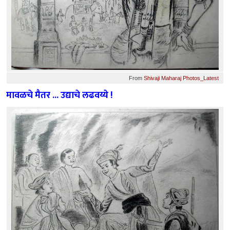
From
Shivaji Maharaj Photos_Latest
मावळचे मैतर ... उद्याचे लढवय्ये !