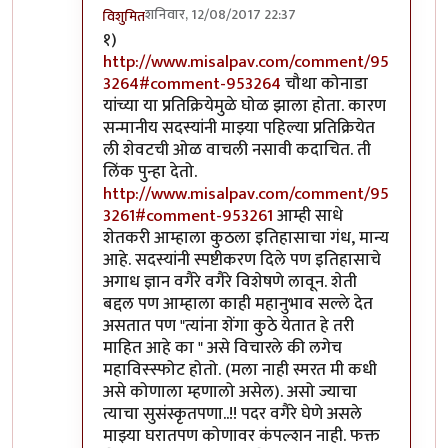
शनिवार, 12/08/2017 22:37
विशुमित
In reply to
उत्तरे
by
कपिलमुनी
१)
http://www.misalpav.com/comment/95
3264#comment-953264
चौथा कोनाडा
यांच्या या प्रतिक्रियेमुळे घोळ झाला होता. कारण
सन्मानीय सदस्यांनी माझ्या पहिल्या प्रतिक्रियेत
ली शेवटची ओळ वाचली नसावी कदाचित. ती
लिंक पुन्हा देतो.
http://www.misalpav.com/comment/95
3261#comment-953261
आम्ही साधे
शेतकरी आम्हाला कुठला इतिहासाचा गंध, मान्य
आहे. सदस्यांनी स्पष्टीकरण दिले पण इतिहासाचे
अगाध ज्ञान वगैरे वगैरे विशेषणे लावून. शेती
बद्दल पण आम्हाला काही महानुभाव सल्ले देत
असतात पण "त्यांना शेंगा कुठे येतात हे तरी
माहित आहे का " असे विचारले की लगेच
महाविस्स्फोट होतो. (मला नाही स्मरत मी कधी
असे कोणाला म्हणालो असेल). असो ज्याचा
त्याचा सुसंस्कृतपणा..!! पदर वगैरे घेणे असले
माझ्या घरातपण कोणावर कंपल्शन नाही. फक्त