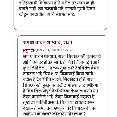
इतिहासाची चिकित्सा होते असेल तर त्यात काही
वावगे नाही. त्या तज्ज्ञाची मते आणखी पुरावे देऊन
खोडून काढावीत. त्याचे स्वागत आहे. ----
अगाध वाचन धाग्याचे, राजा
शुक्रवार, 11/08/2017 22:17
अनुप ढेरे
In reply to
क्षमा करा सगळी चित्रे
by
विशुमित
अगाध वाचन धाग्याचे, राजा शिवछत्रपती पुस्तकाचे
आणि एकंदर इतिहासाचे. ते चित्र जिजाबाईंचं आहे
कुठे लिहिलेलं आढळलं तुम्हाला? देवगिरीचे वैभव
टायटल आहे चित्र १. चं. जिजाबाई किंवा त्यांचे
वडील हे देवगिरीचे नव्हते. सिंदखेडचे होते. राजा
शिवछत्रपती पुस्तकातदेखील माझ्या आठवणीप्रमाणे
हे चित्र खिलजीपूर्व देवगिरीच्या वैभवाचं वर्णन येतं
तेव्हा वापरलेलं आहे. तेव्हा जिजाबाई नव्हत्या हे
तुम्हाला माहिती असावं. चित्राच्या टायटलवरुन
देखील ते समजतय. म्हणुनच वर विचारलं की नवं
संशोधन कोणाचं? कोकाटेसाहेबांचं का?