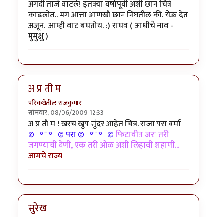
अगदी ताजे वाटले! इतक्या वर्षांपूर्वी अशी छान चित्रे
काढलीत.. मग आत्ता आणखी छान निघतील की. येऊ देत
अजून.. आम्ही वाट बघतोय. :) राघव ( आधीचे नाव -
मुमुक्षु )
अ प्र ती म
परिकथेतील राजकुमार
सोमवार, 08/06/2009 12:33
अ प्र ती म ! खरच खुप सुंदर आहेत चित्र. राजा परा वर्मा
©º°¨¨°º© परा ©º°¨¨°º©
फिटावीत जरा तरी
जगण्याची देणी, एक तरी ओळ अशी लिहावी शहाणी...
आमचे राज्य
सुरेख