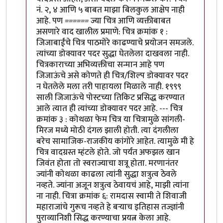
नं. २, ४ आणि ५ बाबत माझा बिलकुल आक्षेप नाही
आहे. पण ====== ज्या चित्र आणि व्यक्तीबाबत
असणारे वाद खालील प्रमाणे: चित्र क्रमांक १ :
जिजाबाईंचे चित्र पाठमोरे काढण्याचे प्रयोजन समजले.
त्यांच्या डोक्यावर पदर सुद्धा घेतलेला दाखवला नाही.
चित्रकाराच्या अभिव्यक्तीचा सन्मान आहे पण
जिजाऊंचे असे कोणते ही चित्र/शिल्प डोक्यावर पदर
न घेतलेले मला तरी पाहायला मिळाले नाही. १९९९
साली जिजाऊंचे पोस्टच्या तिकिट प्रसिद्ध करण्यात
आले त्यात ही त्यांच्या डोक्यावर पदर आहे. --- चित्र
क्रमांक ३ : कोथळा फेम चित्र या चित्रामुळे सांगली-
मिरज मध्ये मोठी दंगल झाली होती. त्या दंगलीला
बरेच सामाजिक-राजकीय कांगोरे आहेत. त्यामुळे मी हे
चित्र वादग्रस्त म्हंटले होते. जो पर्यंत अफझल खान
जिवंत होता तो स्वराज्याचा शत्रू होता. मरणानंतर
ज्यांनी कोथळा काढला त्यांनी सुद्धा शत्रुत्व ठेवले
नव्हते. ज्यांना अजून शत्रुत्व ठेवायचं आहे, माझी त्यांना
ना नाही. चित्रा क्रमांक ६: रामदास स्वामी ते शिवाजी
महाराजांचे गुरूच नव्हते हे बऱ्याच इतिहास तज्ज्ञांनी
पुराव्यानिशी सिद्ध करण्याचा प्रयत्न केला आहे.