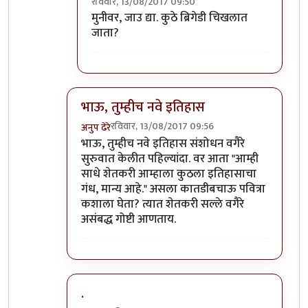
रविवार, 13/08/2017 09:50
In reply to
हेर
by
कपिलमुनी
मुनीवर, जाउ द्या. कुठे ब्रिगेडी चिखलात
जाता?
भाऊ, तुम्हीच नवे इतिहास
रविवार, 13/08/2017 09:56
अनुप ढेरे
In reply to
मुनी जी ...!!
by
विशुमित
भाऊ, तुम्हीच नवे इतिहास संशोधन वगैरे
सुरुवात केलीत पहिल्यांदा. वर आता "आम्ही
साधे शेतकरी आम्हाला कुठला इतिहासाचा
गंध, मान्य आहे." असला कातडीबचाऊ पवित्रा
कशाला घेता? त्यात शेतकरी सल्ले वगैरे
असंबद्ध गोष्टी आणताय.
.