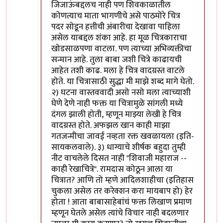
जिजाऊंबद्दलच नाही पण शिवकाळातील
कोणत्याच माता भागणीचे असे पाठमोरे चित्र
पदर सोडून हत्तीची अंबारीचा देखावा पाहिला
असेल याबद्दल शंका आहे. हा मूळ चित्रकाराचा
खोडसाळपणा वाटला. पण त्याच्या अभिव्यक्तीचा
सन्मान आहे. तुला बाबा जशी चित्रे काढायची
आहेत तशी काढ. मला हे चित्र वादग्रस्त वाटले
होते. या चित्रासाठी सुद्धा मी माझे शब्द मागे घेतो.
२) घटना वास्तववादी असो नसो मला त्याच्याशी
घेणे देणे नाही फक्त या चित्रामुळे सांगली मध्ये
दंगल झाली होती, म्हणून माझ्या लेखी हे चित्र
वादग्रस्त होते. अफझल खान काही माझा
गतजन्मीचा जावई नव्हता रक्त खवळायला (इति-
सायकलवाले). ३) धाग्याचे शीर्षक बहुदा तुम्ही
नीट वाचलेले दिसत नाही "शिवाजी महाराज --
काही रेखाचित्रे". रामदास कोठून आला या
चित्रात? आणि तो म्हणे आदिलशाहीचा (इतिहास
चुकला असेल तर करेक्शन करा मायबाप हो) हेर
होता ! आता बाबासाहेबांचं फक्त लिखाण प्रमाण
म्हणून घेतले असेल त्यांचे विचार नाही बदलणार