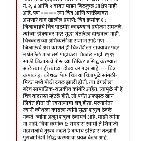
नं. २, ४ आणि ५ बाबत माझा बिलकुल आक्षेप नाही
आहे. पण ====== ज्या चित्र आणि व्यक्तीबाबत
असणारे वाद खालील प्रमाणे: चित्र क्रमांक १ :
जिजाबाईंचे चित्र पाठमोरे काढण्याचे प्रयोजन समजले.
त्यांच्या डोक्यावर पदर सुद्धा घेतलेला दाखवला नाही.
चित्रकाराच्या अभिव्यक्तीचा सन्मान आहे पण
जिजाऊंचे असे कोणते ही चित्र/शिल्प डोक्यावर पदर
न घेतलेले मला तरी पाहायला मिळाले नाही. १९९९
साली जिजाऊंचे पोस्टच्या तिकिट प्रसिद्ध करण्यात
आले त्यात ही त्यांच्या डोक्यावर पदर आहे. --- चित्र
क्रमांक ३ : कोथळा फेम चित्र या चित्रामुळे सांगली-
मिरज मध्ये मोठी दंगल झाली होती. त्या दंगलीला
बरेच सामाजिक-राजकीय कांगोरे आहेत. त्यामुळे मी हे
चित्र वादग्रस्त म्हंटले होते. जो पर्यंत अफझल खान
जिवंत होता तो स्वराज्याचा शत्रू होता. मरणानंतर
ज्यांनी कोथळा काढला त्यांनी सुद्धा शत्रुत्व ठेवले
नव्हते. ज्यांना अजून शत्रुत्व ठेवायचं आहे, माझी त्यांना
ना नाही. चित्रा क्रमांक ६: रामदास स्वामी ते शिवाजी
महाराजांचे गुरूच नव्हते हे बऱ्याच इतिहास तज्ज्ञांनी
पुराव्यानिशी सिद्ध करण्याचा प्रयत्न केला आहे.