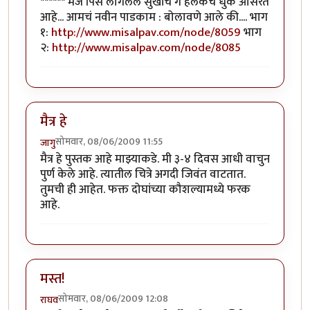
****** मज पिसे लागलेले सुखांचे गे हलकेच धुके ओसरते
आहे... आमचं नवीन पाडकाम : बोलावणे आले की.... भाग
१:
http://www.misalpav.com/node/8059
भाग
२:
http://www.misalpav.com/node/8085
मैत्र हे
सोमवार, 08/06/2009 11:55
जागु
मैत्र हे पुस्तक आहे माझ्याकडे. मी ३-४ दिवस आधी वाचुन
पुर्ण केले आहे. त्यातील चित्रे अगदी जिवंत वाटतात.
तुमची ही आहेत. फक्त दोघांच्या कौशल्यामध्ये फरक
आहे.
मस्त!
सोमवार, 08/06/2009 12:08
राघव