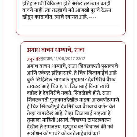
इतिहासाची चिकित्सा होते असेल तर त्यात काही
वावगे नाही. त्या तज्ज्ञाची मते आणखी पुरावे देऊन
खोडून काढावीत. त्याचे स्वागत आहे. ----
अगाध वाचन धाग्याचे, राजा
शुक्रवार, 11/08/2017 22:17
अनुप ढेरे
In reply to
क्षमा करा सगळी चित्रे
by
विशुमित
अगाध वाचन धाग्याचे, राजा शिवछत्रपती पुस्तकाचे
आणि एकंदर इतिहासाचे. ते चित्र जिजाबाईंचं आहे
कुठे लिहिलेलं आढळलं तुम्हाला? देवगिरीचे वैभव
टायटल आहे चित्र १. चं. जिजाबाई किंवा त्यांचे
वडील हे देवगिरीचे नव्हते. सिंदखेडचे होते. राजा
शिवछत्रपती पुस्तकातदेखील माझ्या आठवणीप्रमाणे
हे चित्र खिलजीपूर्व देवगिरीच्या वैभवाचं वर्णन येतं
तेव्हा वापरलेलं आहे. तेव्हा जिजाबाई नव्हत्या हे
तुम्हाला माहिती असावं. चित्राच्या टायटलवरुन
देखील ते समजतय. म्हणुनच वर विचारलं की नवं
संशोधन कोणाचं? कोकाटेसाहेबांचं का?