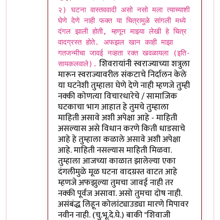
In reply to
मुनी जी ...!!
by
विशुमित
२) घटना वास्तववादी असो नसो मला त्याच्याशी
घेणे देणे नाही फक्त या चित्रामुळे सांगली मध्ये
दंगल झाली होती, म्हणून माझ्या लेखी हे चित्र
वादग्रस्त होते. अफझल खान काही माझा
गतजन्मीचा जावई नव्हता रक्त खवळायला (इति-
शिवरायांनी स्वराज्याच्या शत्रुला
सायकलवाले).
मारून स्वराज्यावरील संकटाचे निर्दालन केले
या घटनेशी तुम्हाला घेणे देणे नाही म्हणजे तुम्ही
नक्की कोणत्या विचारधारेचे / सामाजिक
घटकाचा भाग आहात हे तुमचे तुम्हाला
माहिती असावे अशी अपेक्षा आहे - माहिती
असल्यास असे विधान करणे किती धाडसाचे
आहे हे तुम्हाला कळाले असावे अशी अपेक्षा
आहे. माहिती नसल्यास माहिती मिळवा.
तुम्हाला आजच्या काळात झालेल्या एका
दंगलीमुळे मूळ घटना वादग्रस्त वाटत आहे
म्हणजे अफझुल्या तुमचा जावई नाही तर
नक्की पूर्वज असावा. असो तुमचा दोष नाही.
असंबंद्ध लिहून कोलांट्याउड्या मारणे मिपावर
नवीन नाही. (चु.भू.दे.घे.) बाकी "शिवाजी