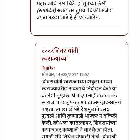
महाराजांची रेखाचित्रे" हा तुमच्या लेखी
(संपादित)
असेल तर तुमचा बिग्रेडी अजेंडा
उघडा पडला आहे हे ही एक आहेच.
<<<<शिवरायांनी
स्वराज्याच्या
विशुमित
सोमवार, 14/08/2017 19:57
In reply to
२) घटना वास्तववादी असो नसो
by
मो
शिवरायांनी स्वराज्याच्या शत्रुला मारून
स्वराज्यावरील संकटाचे निर्दालन केले या
घटनेशी तुम्हाला घेणे देणे नाही>>>> ==>>
स्वराजाचा शत्रू फक्त एकटा अफझलखानचं
नव्हता. त्याला खोपडे देशमुखाने रसद
पुरवली आणि कृष्णाजी भास्कर ने वकिली
केली. कोथळा काढल्यावर, शिवरायांच्या
कपाळावर कृष्णाजी ने वार केला होता.
सगळी धेंडे तिथेच संपवली गेली. शिवाजी