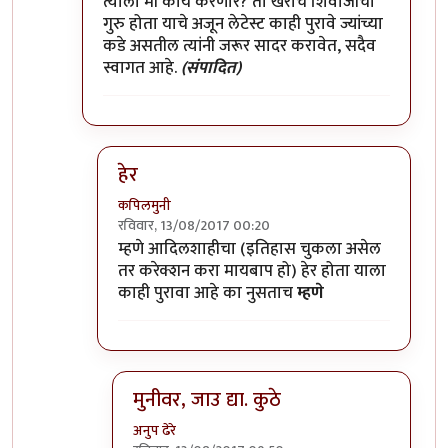
त्याला मी काय करणार? तो खराच शिवाजीचा
गुरु होता याचे अजून लेटेस्ट काही पुरावे ज्यांच्या
कडे असतील त्यांनी जरूर सादर करावेत, सदैव
स्वागत आहे.
(संपादित)
हेर
कपिलमुनी
रविवार, 13/08/2017 00:20
In reply to
मुनी जी ...!!
by
विशुमित
म्हणे आदिलशाहीचा (इतिहास चुकला असेल
तर करेक्शन करा मायबाप हो) हेर होता याला
काही पुरावा आहे का नुसताच
म्हणे
मुनीवर, जाउ द्या. कुठे
अनुप ढेरे