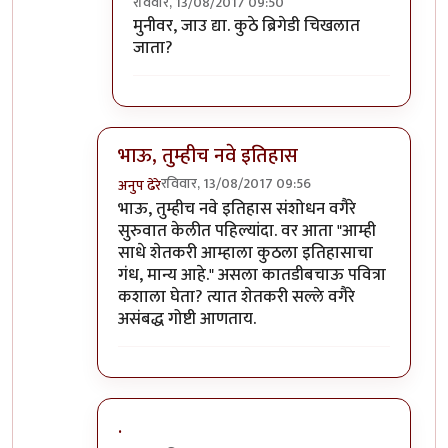
रविवार, 13/08/2017 09:50
In reply to
हेर
by
कपिलमुनी
मुनीवर, जाउ द्या. कुठे ब्रिगेडी चिखलात
जाता?
भाऊ, तुम्हीच नवे इतिहास
रविवार, 13/08/2017 09:56
अनुप ढेरे
In reply to
मुनी जी ...!!
by
विशुमित
भाऊ, तुम्हीच नवे इतिहास संशोधन वगैरे
सुरुवात केलीत पहिल्यांदा. वर आता "आम्ही
साधे शेतकरी आम्हाला कुठला इतिहासाचा
गंध, मान्य आहे." असला कातडीबचाऊ पवित्रा
कशाला घेता? त्यात शेतकरी सल्ले वगैरे
असंबद्ध गोष्टी आणताय.
.