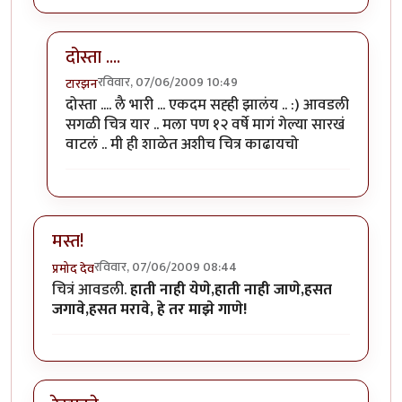
दोस्ता ....
रविवार, 07/06/2009 10:49
टारझन
In reply to
छान आली
by
प्राजु
दोस्ता .... लै भारी ... एकदम सह्ही झालंय .. :) आवडली
सगळी चित्र यार .. मला पण १२ वर्षे मागं गेल्या सारखं
वाटलं .. मी ही शाळेत अशीच चित्र काढायचो
मस्त!
रविवार, 07/06/2009 08:44
प्रमोद देव
चित्रं आवडली.
हाती नाही येणे,हाती नाही जाणे,हसत
जगावे,हसत मरावे, हे तर माझे गाणे!