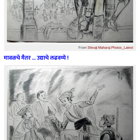
From
Shivaji Maharaj Photos_Latest
मावळचे मैतर ... उद्याचे लढवय्ये !