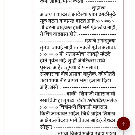
कमी आहेत, मान्य करतो. -----------------
---------------------------- तुम्हाला
आजच्या काळात झालेल्या एका दंगलीमुळे
मूळ घटना वादग्रस्त वाटत आहे >>> ==>>
मी घटना वादग्रस्त होती असे म्हंटलोच नाही,
ते चित्र वादग्रस्त होते. ---------------------
------------------------ म्हणजे अफझुल्या
तुमचा जावई नाही तर नक्की पूर्वज असावा.
>>> ==>> मी 'गतजन्मीचा जावई' म्हंटले
होते पूर्वज नोहे. तुम्ही जेनेटिकस मध्ये
घुसला आहेत. तुमचा दोष नसावा
संस्काराचा दोष असावा बहुतेक. कोणीतरी
मला भाषा नीट वापरा असा इशारा दिला
आहे. असो .. ------------------------------
-------------- बाकी "शिवाजी महाराजांची
रेखाचित्रे" हा तुमच्या लेखी
(संपादित)
असेल
>>> ==>> चित्रांमध्ये शिवाजी महाराज
किती जाग्यावर आहेत. जिथे आहेत तिथला
आक्षेप अगोदरच मागे घेतला आहे.(कोथळा
↑
सोडून) -----------------------------------
--------- तुमचा बिग्रेडी अजेंडा उघडा पडला