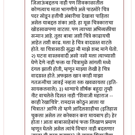
जिजाऊंबद्दलच नाही पण शिवकाळातील
कोणत्याच माता भागणीचे असे पाठमोरे चित्र
पदर सोडून हत्तीची अंबारीचा देखावा पाहिला
असेल याबद्दल शंका आहे. हा मूळ चित्रकाराचा
खोडसाळपणा वाटला. पण त्याच्या अभिव्यक्तीचा
सन्मान आहे. तुला बाबा जशी चित्रे काढायची
आहेत तशी काढ. मला हे चित्र वादग्रस्त वाटले
होते. या चित्रासाठी सुद्धा मी माझे शब्द मागे घेतो.
२) घटना वास्तववादी असो नसो मला त्याच्याशी
घेणे देणे नाही फक्त या चित्रामुळे सांगली मध्ये
दंगल झाली होती, म्हणून माझ्या लेखी हे चित्र
वादग्रस्त होते. अफझल खान काही माझा
गतजन्मीचा जावई नव्हता रक्त खवळायला (इति-
सायकलवाले). ३) धाग्याचे शीर्षक बहुदा तुम्ही
नीट वाचलेले दिसत नाही "शिवाजी महाराज --
काही रेखाचित्रे". रामदास कोठून आला या
चित्रात? आणि तो म्हणे आदिलशाहीचा (इतिहास
चुकला असेल तर करेक्शन करा मायबाप हो) हेर
होता ! आता बाबासाहेबांचं फक्त लिखाण प्रमाण
म्हणून घेतले असेल त्यांचे विचार नाही बदलणार