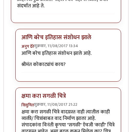
संदर्भात आहे ते.
आणि बरेच इतिहास संशोधन झाले
शुक्रवार, 11/08/2017 13:34
अनुप ढेरे
In reply to
चित्र छान काढलीत पण सगळी
by
विशुमित
आणि बरेच इतिहास संशोधन झाले आहे.
श्रीमंत कोकाट्यांचं काय?
क्षमा करा सगळी चित्रे
शुक्रवार, 11/08/2017 21:22
विशुमित
In reply to
चित्र छान काढलीत पण सगळी
by
विशुमित
क्षमा करा सगळी चित्रे वादग्रस्त नाही त्यातील काही
व्यक्ती/ चित्रांबाबत वाद निर्माण झाला आहे.
संपादकांना विनंती कृपया "सगळी" ऐवजी 'काही" चित्रे
वादग्रस्त आहेत, असा बदल करून मिळेल का? चित्र