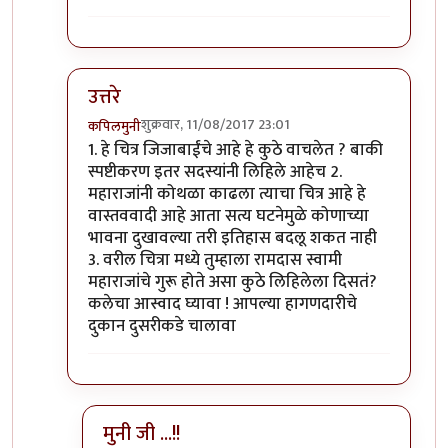
उत्तरे
शुक्रवार, 11/08/2017 23:01
कपिलमुनी
In reply to
क्षमा करा सगळी चित्रे
by
विशुमित
1. हे चित्र जिजाबाईंचे आहे हे कुठे वाचलेत ? बाकी
स्पष्टीकरण इतर सदस्यांनी लिहिले आहेच 2.
महाराजांनी कोथळा काढला त्याचा चित्र आहे हे
वास्तववादी आहे आता सत्य घटनेमुळे कोणाच्या
भावना दुखावल्या तरी इतिहास बदलू शकत नाही
3. वरील चित्रा मध्ये तुम्हाला रामदास स्वामी
महाराजांचे गुरू होते असा कुठे लिहिलेला दिसतं?
कलेचा आस्वाद घ्यावा ! आपल्या हागणदारीचे
दुकान दुसरीकडे चालावा
मुनी जी ...!!