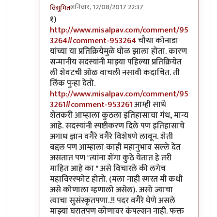
शनिवार, 12/08/2017 22:37
विशुमित
In reply to
उत्तरे
by
कपिलमुनी
१)
http://www.misalpav.com/comment/95
3264#comment-953264
चौथा कोनाडा
यांच्या या प्रतिक्रियेमुळे घोळ झाला होता. कारण
सन्मानीय सदस्यांनी माझ्या पहिल्या प्रतिक्रियेत
ली शेवटची ओळ वाचली नसावी कदाचित. ती
लिंक पुन्हा देतो.
http://www.misalpav.com/comment/95
3261#comment-953261
आम्ही साधे
शेतकरी आम्हाला कुठला इतिहासाचा गंध, मान्य
आहे. सदस्यांनी स्पष्टीकरण दिले पण इतिहासाचे
अगाध ज्ञान वगैरे वगैरे विशेषणे लावून. शेती
बद्दल पण आम्हाला काही महानुभाव सल्ले देत
असतात पण "त्यांना शेंगा कुठे येतात हे तरी
माहित आहे का " असे विचारले की लगेच
महाविस्स्फोट होतो. (मला नाही स्मरत मी कधी
असे कोणाला म्हणालो असेल). असो ज्याचा
त्याचा सुसंस्कृतपणा..!! पदर वगैरे घेणे असले
माझ्या घरातपण कोणावर कंपल्शन नाही. फक्त