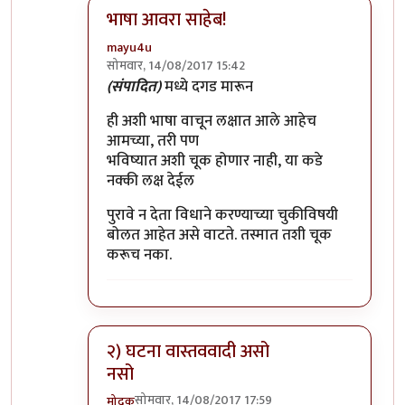
भाषा आवरा साहेब!
mayu4u
सोमवार, 14/08/2017 15:42
In reply to
मुनी जी ...!!
by
विशुमित
(संपादित)
मध्ये दगड मारून
ही अशी भाषा वाचून लक्षात आले आहेच
आमच्या, तरी पण
भविष्यात अशी चूक होणार नाही, या कडे
नक्की लक्ष देईल
पुरावे न देता विधाने करण्याच्या चुकीविषयी
बोलत आहेत असे वाटते. तस्मात तशी चूक
करूच नका.
२) घटना वास्तववादी असो
नसो
सोमवार, 14/08/2017 17:59
मोदक