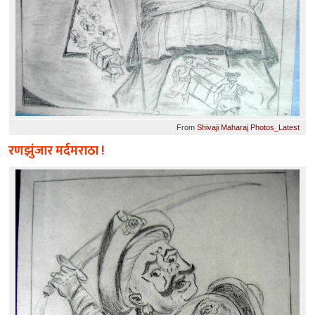
From
Shivaji Maharaj Photos_Latest
रणझुंजार मर्दमराठा !