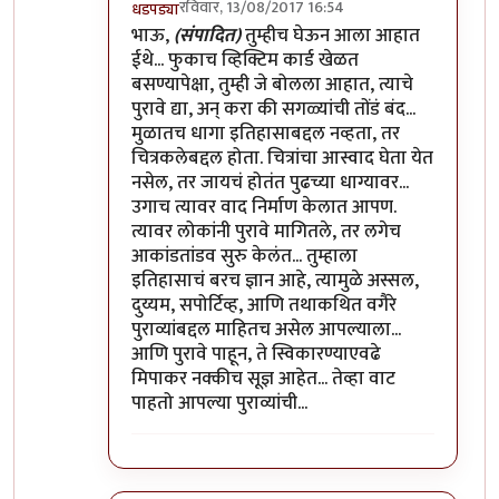
रविवार, 13/08/2017 16:54
धडपड्या
In reply to
मुनी जी ...!!
by
विशुमित
भाऊ,
(संपादित)
तुम्हीच घेऊन आला आहात
ईथे... फुकाच व्हिक्टिम कार्ड खेळत
बसण्यापेक्षा, तुम्ही जे बोलला आहात, त्याचे
पुरावे द्या, अन् करा की सगळ्यांची तोंडं बंद...
मुळातच धागा इतिहासाबद्दल नव्हता, तर
चित्रकलेबद्दल होता. चित्रांचा आस्वाद घेता येत
नसेल, तर जायचं होतंत पुढच्या धाग्यावर...
उगाच त्यावर वाद निर्माण केलात आपण.
त्यावर लोकांनी पुरावे मागितले, तर लगेच
आकांडतांडव सुरु केलंत... तुम्हाला
इतिहासाचं बरच ज्ञान आहे, त्यामुळे अस्सल,
दुय्यम, सपोर्टिव्ह, आणि तथाकथित वगैरे
पुराव्यांबद्दल माहितच असेल आपल्याला...
आणि पुरावे पाहून, ते स्विकारण्याएवढे
मिपाकर नक्कीच सूज्ञ आहेत... तेव्हा वाट
पाहतो आपल्या पुराव्यांची...