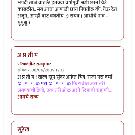
अगदी ताजे वाटले! इतक्या वर्षांपूर्वी अशी छान चित्रे
काढलीत.. मग आत्ता आणखी छान निघतील की. येऊ देत
अजून.. आम्ही वाट बघतोय. :) राघव ( आधीचे नाव -
मुमुक्षु )
अ प्र ती म
परिकथेतील राजकुमार
सोमवार, 08/06/2009 12:33
अ प्र ती म ! खरच खुप सुंदर आहेत चित्र. राजा परा वर्मा
©º°¨¨°º© परा ©º°¨¨°º©
फिटावीत जरा तरी
जगण्याची देणी, एक तरी ओळ अशी लिहावी शहाणी...
आमचे राज्य
सुरेख