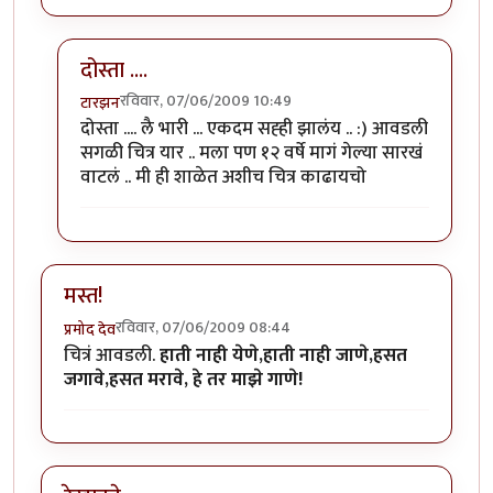
दोस्ता ....
रविवार, 07/06/2009 10:49
टारझन
In reply to
छान आली
by
प्राजु
दोस्ता .... लै भारी ... एकदम सह्ही झालंय .. :) आवडली
सगळी चित्र यार .. मला पण १२ वर्षे मागं गेल्या सारखं
वाटलं .. मी ही शाळेत अशीच चित्र काढायचो
मस्त!
रविवार, 07/06/2009 08:44
प्रमोद देव
चित्रं आवडली.
हाती नाही येणे,हाती नाही जाणे,हसत
जगावे,हसत मरावे, हे तर माझे गाणे!