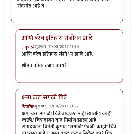
संदर्भात आहे ते.
आणि बरेच इतिहास संशोधन झाले
शुक्रवार, 11/08/2017 13:34
अनुप ढेरे
In reply to
चित्र छान काढलीत पण सगळी
by
विशुमित
आणि बरेच इतिहास संशोधन झाले आहे.
श्रीमंत कोकाट्यांचं काय?
क्षमा करा सगळी चित्रे
शुक्रवार, 11/08/2017 21:22
विशुमित
In reply to
चित्र छान काढलीत पण सगळी
by
विशुमित
क्षमा करा सगळी चित्रे वादग्रस्त नाही त्यातील काही
व्यक्ती/ चित्रांबाबत वाद निर्माण झाला आहे.
संपादकांना विनंती कृपया "सगळी" ऐवजी 'काही" चित्रे
वादग्रस्त आहेत, असा बदल करून मिळेल का? चित्र