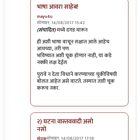
भाषा आवरा साहेब!
mayu4u
सोमवार, 14/08/2017 15:42
In reply to
मुनी जी ...!!
by
विशुमित
(संपादित)
मध्ये दगड मारून
ही अशी भाषा वाचून लक्षात आले आहेच
आमच्या, तरी पण
भविष्यात अशी चूक होणार नाही, या कडे
नक्की लक्ष देईल
पुरावे न देता विधाने करण्याच्या चुकीविषयी
बोलत आहेत असे वाटते. तस्मात तशी चूक
करूच नका.
२) घटना वास्तववादी असो
नसो
सोमवार, 14/08/2017 17:59
मोदक