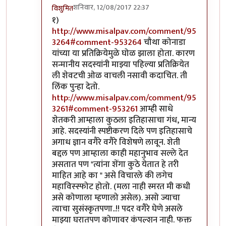
शनिवार, 12/08/2017 22:37
विशुमित
In reply to
उत्तरे
by
कपिलमुनी
१)
http://www.misalpav.com/comment/95
3264#comment-953264
चौथा कोनाडा
यांच्या या प्रतिक्रियेमुळे घोळ झाला होता. कारण
सन्मानीय सदस्यांनी माझ्या पहिल्या प्रतिक्रियेत
ली शेवटची ओळ वाचली नसावी कदाचित. ती
लिंक पुन्हा देतो.
http://www.misalpav.com/comment/95
3261#comment-953261
आम्ही साधे
शेतकरी आम्हाला कुठला इतिहासाचा गंध, मान्य
आहे. सदस्यांनी स्पष्टीकरण दिले पण इतिहासाचे
अगाध ज्ञान वगैरे वगैरे विशेषणे लावून. शेती
बद्दल पण आम्हाला काही महानुभाव सल्ले देत
असतात पण "त्यांना शेंगा कुठे येतात हे तरी
माहित आहे का " असे विचारले की लगेच
महाविस्स्फोट होतो. (मला नाही स्मरत मी कधी
असे कोणाला म्हणालो असेल). असो ज्याचा
त्याचा सुसंस्कृतपणा..!! पदर वगैरे घेणे असले
माझ्या घरातपण कोणावर कंपल्शन नाही. फक्त