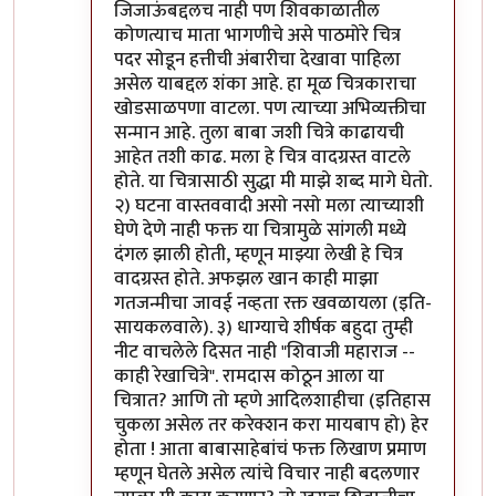
जिजाऊंबद्दलच नाही पण शिवकाळातील
कोणत्याच माता भागणीचे असे पाठमोरे चित्र
पदर सोडून हत्तीची अंबारीचा देखावा पाहिला
असेल याबद्दल शंका आहे. हा मूळ चित्रकाराचा
खोडसाळपणा वाटला. पण त्याच्या अभिव्यक्तीचा
सन्मान आहे. तुला बाबा जशी चित्रे काढायची
आहेत तशी काढ. मला हे चित्र वादग्रस्त वाटले
होते. या चित्रासाठी सुद्धा मी माझे शब्द मागे घेतो.
२) घटना वास्तववादी असो नसो मला त्याच्याशी
घेणे देणे नाही फक्त या चित्रामुळे सांगली मध्ये
दंगल झाली होती, म्हणून माझ्या लेखी हे चित्र
वादग्रस्त होते. अफझल खान काही माझा
गतजन्मीचा जावई नव्हता रक्त खवळायला (इति-
सायकलवाले). ३) धाग्याचे शीर्षक बहुदा तुम्ही
नीट वाचलेले दिसत नाही "शिवाजी महाराज --
काही रेखाचित्रे". रामदास कोठून आला या
चित्रात? आणि तो म्हणे आदिलशाहीचा (इतिहास
चुकला असेल तर करेक्शन करा मायबाप हो) हेर
होता ! आता बाबासाहेबांचं फक्त लिखाण प्रमाण
म्हणून घेतले असेल त्यांचे विचार नाही बदलणार