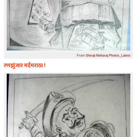
From
Shivaji Maharaj Photos_Latest
रणझुंजार मर्दमराठा !