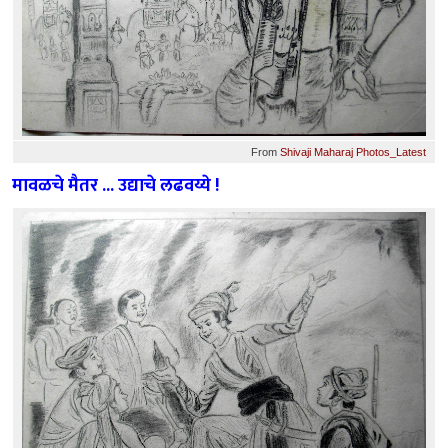
From
Shivaji Maharaj Photos_Latest
मावळचे मैतर ... उद्याचे लढवय्ये !