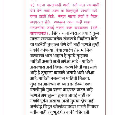
In reply to
मुनी जी ...!!
by
विशुमित
२) घटना वास्तववादी असो नसो मला त्याच्याशी
घेणे देणे नाही फक्त या चित्रामुळे सांगली मध्ये
दंगल झाली होती, म्हणून माझ्या लेखी हे चित्र
वादग्रस्त होते. अफझल खान काही माझा
गतजन्मीचा जावई नव्हता रक्त खवळायला (इति-
शिवरायांनी स्वराज्याच्या शत्रुला
सायकलवाले).
मारून स्वराज्यावरील संकटाचे निर्दालन केले
या घटनेशी तुम्हाला घेणे देणे नाही म्हणजे तुम्ही
नक्की कोणत्या विचारधारेचे / सामाजिक
घटकाचा भाग आहात हे तुमचे तुम्हाला
माहिती असावे अशी अपेक्षा आहे - माहिती
असल्यास असे विधान करणे किती धाडसाचे
आहे हे तुम्हाला कळाले असावे अशी अपेक्षा
आहे. माहिती नसल्यास माहिती मिळवा.
तुम्हाला आजच्या काळात झालेल्या एका
दंगलीमुळे मूळ घटना वादग्रस्त वाटत आहे
म्हणजे अफझुल्या तुमचा जावई नाही तर
नक्की पूर्वज असावा. असो तुमचा दोष नाही.
असंबंद्ध लिहून कोलांट्याउड्या मारणे मिपावर
नवीन नाही. (चु.भू.दे.घे.) बाकी "शिवाजी