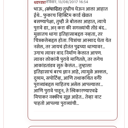
रविवार, 13/08/2017 16:54
धडपड्या
In reply to
मुनी जी ...!!
by
विशुमित
भाऊ,
(संपादित)
तुम्हीच घेऊन आला आहात
ईथे... फुकाच व्हिक्टिम कार्ड खेळत
बसण्यापेक्षा, तुम्ही जे बोलला आहात, त्याचे
पुरावे द्या, अन् करा की सगळ्यांची तोंडं बंद...
मुळातच धागा इतिहासाबद्दल नव्हता, तर
चित्रकलेबद्दल होता. चित्रांचा आस्वाद घेता येत
नसेल, तर जायचं होतंत पुढच्या धाग्यावर...
उगाच त्यावर वाद निर्माण केलात आपण.
त्यावर लोकांनी पुरावे मागितले, तर लगेच
आकांडतांडव सुरु केलंत... तुम्हाला
इतिहासाचं बरच ज्ञान आहे, त्यामुळे अस्सल,
दुय्यम, सपोर्टिव्ह, आणि तथाकथित वगैरे
पुराव्यांबद्दल माहितच असेल आपल्याला...
आणि पुरावे पाहून, ते स्विकारण्याएवढे
मिपाकर नक्कीच सूज्ञ आहेत... तेव्हा वाट
पाहतो आपल्या पुराव्यांची...