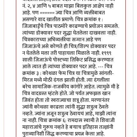
नं. २, ४ आणि ५ बाबत माझा बिलकुल आक्षेप नाही
आहे. पण ====== ज्या चित्र आणि व्यक्तीबाबत
असणारे वाद खालील प्रमाणे: चित्र क्रमांक १ :
जिजाबाईंचे चित्र पाठमोरे काढण्याचे प्रयोजन समजले.
त्यांच्या डोक्यावर पदर सुद्धा घेतलेला दाखवला नाही.
चित्रकाराच्या अभिव्यक्तीचा सन्मान आहे पण
जिजाऊंचे असे कोणते ही चित्र/शिल्प डोक्यावर पदर
न घेतलेले मला तरी पाहायला मिळाले नाही. १९९९
साली जिजाऊंचे पोस्टच्या तिकिट प्रसिद्ध करण्यात
आले त्यात ही त्यांच्या डोक्यावर पदर आहे. --- चित्र
क्रमांक ३ : कोथळा फेम चित्र या चित्रामुळे सांगली-
मिरज मध्ये मोठी दंगल झाली होती. त्या दंगलीला
बरेच सामाजिक-राजकीय कांगोरे आहेत. त्यामुळे मी हे
चित्र वादग्रस्त म्हंटले होते. जो पर्यंत अफझल खान
जिवंत होता तो स्वराज्याचा शत्रू होता. मरणानंतर
ज्यांनी कोथळा काढला त्यांनी सुद्धा शत्रुत्व ठेवले
नव्हते. ज्यांना अजून शत्रुत्व ठेवायचं आहे, माझी त्यांना
ना नाही. चित्रा क्रमांक ६: रामदास स्वामी ते शिवाजी
महाराजांचे गुरूच नव्हते हे बऱ्याच इतिहास तज्ज्ञांनी
पुराव्यानिशी सिद्ध करण्याचा प्रयत्न केला आहे.