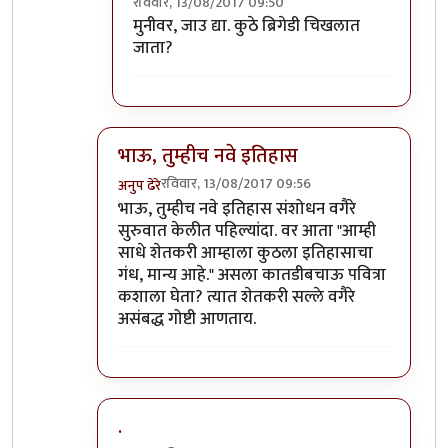
रविवार, 13/08/2017 09:50
In reply to
हेर
by
कपिलमुनी
मुनीवर, जाउ द्या. कुठे ब्रिगेडी चिखलात
जाता?
भाऊ, तुम्हीच नवे इतिहास
रविवार, 13/08/2017 09:56
अनुप ढेरे
In reply to
मुनी जी ...!!
by
विशुमित
भाऊ, तुम्हीच नवे इतिहास संशोधन वगैरे
सुरुवात केलीत पहिल्यांदा. वर आता "आम्ही
साधे शेतकरी आम्हाला कुठला इतिहासाचा
गंध, मान्य आहे." असला कातडीबचाऊ पवित्रा
कशाला घेता? त्यात शेतकरी सल्ले वगैरे
असंबद्ध गोष्टी आणताय.
.