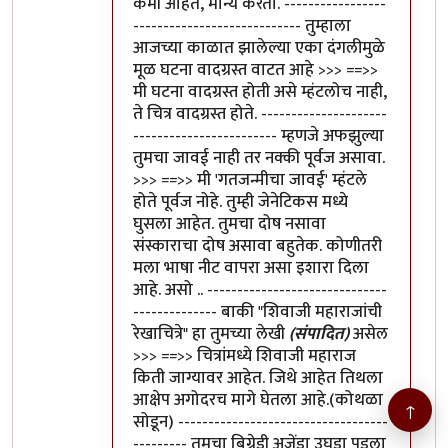
कमी आहेत, मान्य करतो. -----------------
---------------------------- तुम्हाला
आजच्या काळात झालेल्या एका दंगलीमुळे
मूळ घटना वादग्रस्त वाटत आहे >>> ==>>
मी घटना वादग्रस्त होती असे म्हंटलोच नाही,
ते चित्र वादग्रस्त होते. ---------------------
------------------------ म्हणजे अफझुल्या
तुमचा जावई नाही तर नक्की पूर्वज असावा.
>>> ==>> मी 'गतजन्मीचा जावई' म्हंटले
होते पूर्वज नोहे. तुम्ही जेनेटिकस मध्ये
घुसला आहेत. तुमचा दोष नसावा
संस्काराचा दोष असावा बहुतेक. कोणीतरी
मला भाषा नीट वापरा असा इशारा दिला
आहे. असो .. ------------------------------
-------------- बाकी "शिवाजी महाराजांची
रेखाचित्रे" हा तुमच्या लेखी
(संपादित)
असेल
>>> ==>> चित्रांमध्ये शिवाजी महाराज
किती जाग्यावर आहेत. जिथे आहेत तिथला
आक्षेप अगोदरच मागे घेतला आहे.(कोथळा
↑
सोडून) -----------------------------------
--------- तुमचा बिग्रेडी अजेंडा उघडा पडला