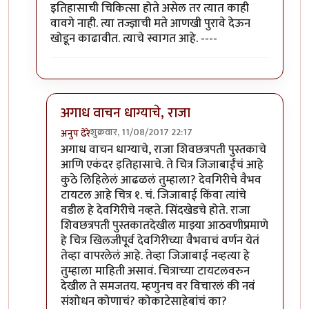
इतिहासाची चिकित्सा होते असेल तर त्यात काही
वावगे नाही. त्या तज्ज्ञाची मते आणखी पुरावे देऊन
खोडून काढावीत. त्याचे स्वागत आहे. ----
अगाध वाचन धाग्याचे, राजा
शुक्रवार, 11/08/2017 22:17
अनुप ढेरे
In reply to
क्षमा करा सगळी चित्रे
by
विशुमित
अगाध वाचन धाग्याचे, राजा शिवछत्रपती पुस्तकाचे
आणि एकंदर इतिहासाचे. ते चित्र जिजाबाईंचं आहे
कुठे लिहिलेलं आढळलं तुम्हाला? देवगिरीचे वैभव
टायटल आहे चित्र १. चं. जिजाबाई किंवा त्यांचे
वडील हे देवगिरीचे नव्हते. सिंदखेडचे होते. राजा
शिवछत्रपती पुस्तकातदेखील माझ्या आठवणीप्रमाणे
हे चित्र खिलजीपूर्व देवगिरीच्या वैभवाचं वर्णन येतं
तेव्हा वापरलेलं आहे. तेव्हा जिजाबाई नव्हत्या हे
तुम्हाला माहिती असावं. चित्राच्या टायटलवरुन
देखील ते समजतय. म्हणुनच वर विचारलं की नवं
संशोधन कोणाचं? कोकाटेसाहेबांचं का?