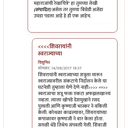
महाराजांची रेखाचित्रे" हा तुमच्या लेखी
(संपादित)
असेल तर तुमचा बिग्रेडी अजेंडा
उघडा पडला आहे हे ही एक आहेच.
<<<<शिवरायांनी
स्वराज्याच्या
विशुमित
सोमवार, 14/08/2017 19:57
In reply to
२) घटना वास्तववादी असो नसो
by
मो
शिवरायांनी स्वराज्याच्या शत्रुला मारून
स्वराज्यावरील संकटाचे निर्दालन केले या
घटनेशी तुम्हाला घेणे देणे नाही>>>> ==>>
स्वराजाचा शत्रू फक्त एकटा अफझलखानचं
नव्हता. त्याला खोपडे देशमुखाने रसद
पुरवली आणि कृष्णाजी भास्कर ने वकिली
केली. कोथळा काढल्यावर, शिवरायांच्या
कपाळावर कृष्णाजी ने वार केला होता.
सगळी धेंडे तिथेच संपवली गेली. शिवाजी