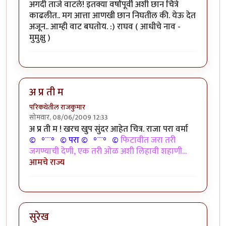
अगदी ताजे वाटले! इतक्या वर्षांपूर्वी अशी छान चित्रे
काढलीत.. मग आत्ता आणखी छान निघतील की. येऊ देत
अजून.. आम्ही वाट बघतोय. :) राघव ( आधीचे नाव -
मुमुक्षु )
अ प्र ती म
परिकथेतील राजकुमार
सोमवार, 08/06/2009 12:33
अ प्र ती म ! खरच खुप सुंदर आहेत चित्र. राजा परा वर्मा
©º°¨¨°º© परा ©º°¨¨°º©
फिटावीत जरा तरी
जगण्याची देणी, एक तरी ओळ अशी लिहावी शहाणी...
आमचे राज्य
सुरेख