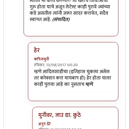
त्याला मी काय करणार? तो खराच शिवाजीचा
गुरु होता याचे अजून लेटेस्ट काही पुरावे ज्यांच्या
कडे असतील त्यांनी जरूर सादर करावेत, सदैव
स्वागत आहे.
(संपादित)
हेर
कपिलमुनी
रविवार, 13/08/2017 00:20
In reply to
मुनी जी ...!!
by
विशुमित
म्हणे आदिलशाहीचा (इतिहास चुकला असेल
तर करेक्शन करा मायबाप हो) हेर होता याला
काही पुरावा आहे का नुसताच
म्हणे
मुनीवर, जाउ द्या. कुठे
अनुप ढेरे