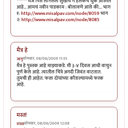
****** मज पिसे लागलेले सुखांचे गे हलकेच धुके ओसरते
आहे... आमचं नवीन पाडकाम : बोलावणे आले की.... भाग
१:
http://www.misalpav.com/node/8059
भाग
२:
http://www.misalpav.com/node/8085
मैत्र हे
सोमवार, 08/06/2009 11:55
जागु
मैत्र हे पुस्तक आहे माझ्याकडे. मी ३-४ दिवस आधी वाचुन
पुर्ण केले आहे. त्यातील चित्रे अगदी जिवंत वाटतात.
तुमची ही आहेत. फक्त दोघांच्या कौशल्यामध्ये फरक
आहे.
मस्त!
सोमवार, 08/06/2009 12:08
राघव