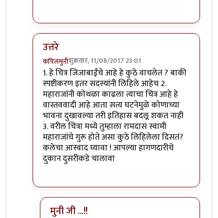
उत्तरे
शुक्रवार, 11/08/2017 23:01
कपिलमुनी
In reply to
क्षमा करा सगळी चित्रे
by
विशुमित
1. हे चित्र जिजाबाईंचे आहे हे कुठे वाचलेत ? बाकी
स्पष्टीकरण इतर सदस्यांनी लिहिले आहेच 2.
महाराजांनी कोथळा काढला त्याचा चित्र आहे हे
वास्तववादी आहे आता सत्य घटनेमुळे कोणाच्या
भावना दुखावल्या तरी इतिहास बदलू शकत नाही
3. वरील चित्रा मध्ये तुम्हाला रामदास स्वामी
महाराजांचे गुरू होते असा कुठे लिहिलेला दिसतं?
कलेचा आस्वाद घ्यावा ! आपल्या हागणदारीचे
दुकान दुसरीकडे चालावा
मुनी जी ...!!