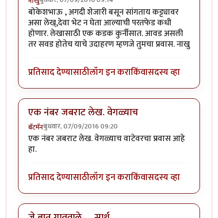
नाखु
बोकेशभाऊ , अगदी शेजारी बसून सांगताय कट्ट्यावर
असा लेख्,देवा भेट न घेता आल्याची परतफेड कधी
होणार. लेखासाठी एक कडक कुर्नीसात. आवड असली
तर सवड होतेच याचे उदाहरण म्हणजे तुमचा प्रवास. नाखु
प्रतिसाद देण्यासाठी
लॉग इन करा
किंवा
सदस्य व्हा
एक नंबर जबराट लेख. वेगळ्याच
बुधवार, 07/09/2016 09:20
बॅटमॅन
एक नंबर जबराट लेख. वेगळ्याच वाटेवरचा प्रवास आहे
हा.
प्रतिसाद देण्यासाठी
लॉग इन करा
किंवा
सदस्य व्हा
जे बात गाववाले .... सार्थ