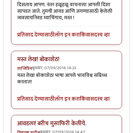
दिसताय आपण. नंतर हळूहळू वाचनाला आपली दिशा
सापडत जाते. तुमची आवड आणि जगण्यासाठी केलेली
व्यवसायनिवड म्याचिंगाय, मस्त !
प्रतिसाद देण्यासाठी
लॉग इन करा
किंवा
सदस्य व्हा
मस्त लेख! बोकाशेठ!
बुधवार, 07/09/2016 14:23
शान्तिप्रिय
मस्त लेख! बोकाशेठ! भाषा आपले भावविश्व सम्रिध्ध
करतात!
प्रतिसाद देण्यासाठी
लॉग इन करा
किंवा
सदस्य व्हा
आवडला! बरीच मुसाफिरी केलीये.
बुधवार, 07/09/2016 14:47
विशाखा पाटील