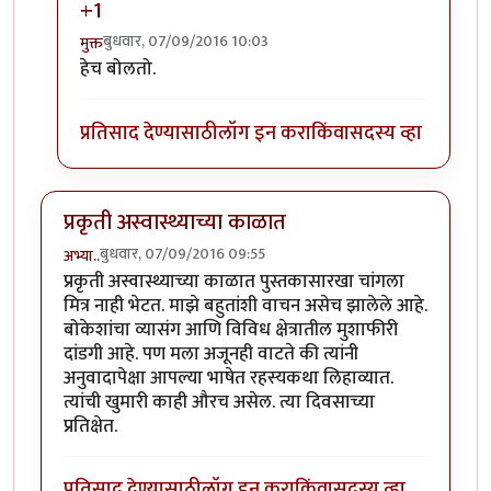
+1
बुधवार, 07/09/2016 10:03
मुक्त
In reply to
आझम साहेब....
by
अनिरुद्ध प्रभू
हेच बोलतो.
प्रतिसाद देण्यासाठी
लॉग इन करा
किंवा
सदस्य व्हा
प्रकृती अस्वास्थ्याच्या काळात
बुधवार, 07/09/2016 09:55
अभ्या..
प्रकृती अस्वास्थ्याच्या काळात पुस्तकासारखा चांगला
मित्र नाही भेटत. माझे बहुतांशी वाचन असेच झालेले आहे.
बोकेशांचा व्यासंग आणि विविध क्षेत्रातील मुशाफीरी
दांडगी आहे. पण मला अजूनही वाटते की त्यांनी
अनुवादापेक्षा आपल्या भाषेत रहस्यकथा लिहाव्यात.
त्यांची खुमारी काही औरच असेल. त्या दिवसाच्या
प्रतिक्षेत.
प्रतिसाद देण्यासाठी
लॉग इन करा
किंवा
सदस्य व्हा