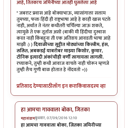
आहे, तितकाच जमिनीच्या आतही घुसलेला आहे
" जबराट प्रवास आहे बोक्याभाऊ, व्यासांगाला सलाम
तुमच्या, फक्त हिंदी ही राष्ट्रभाषा आहे हे काही खास पटले
नाही, अर्थात ते नंतर कधीतरी चर्चिल्या जाऊ शकते,
त्यामुळे ते एक तूर्तास असो (बाकी मी हिंदीचा दुस्वास
करत नाही किंबहुना ती एक अतिशय आवडती भाषा आहे
माझी :) )
दिवाळीच्या सुट्टीत मोठ्यांच्या किस्त्रीम, हंस,
ललित, अबकडई याबरोबर माझ्या किशोर, कुमार,
टॉनिक इत्यादी अंकांचीही वर्णी लागायला लागली.
रच्याकने, तुम्ही कधी आवाज वाचले नाही चोरून म्हणजे
तुम्ही लैच गुणी बाळ होतात हे नोंदवतो =))
प्रतिसाद देण्यासाठी
लॉग इन करा
किंवा
सदस्य व्हा
हा आमचा गाववाला बोका, जितका
बुधवार, 07/09/2016 12:10
महासंग्राम
In reply to
आज एक गोष्ट मी जाहीर करू
by
कैलासवासी सोन्
हा आमचा गाववाला बोका, जितका जमिनीच्या