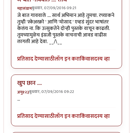
बुधवार, 07/09/2016 09:21
महासंग्राम
जे बात गाववाले .... सार्थ अभिमान आहे तुमचा. रच्याकने
तुम्ही 'स्केअरक्रो ' आणि 'मोसाद ' एव्हडं सुंदर भाषांतर
केलंय ना. कि उत्सुकतेने दोन्ही पुस्तके वाचून काढली.
तुमच्यामुळेच इंग्रजी पुस्तके वाचनाची आवड वाढीस
लागली आहे देवा. __/\__
प्रतिसाद देण्यासाठी
लॉग इन करा
किंवा
सदस्य व्हा
खुप छान ....
बुधवार, 07/09/2016 09:22
अमु१२३
...
प्रतिसाद देण्यासाठी
लॉग इन करा
किंवा
सदस्य व्हा