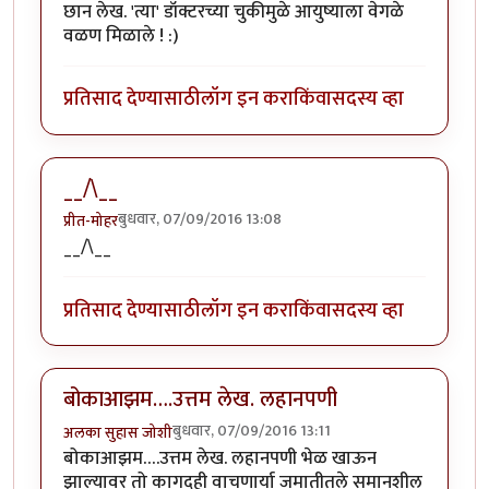
छान लेख. 'त्या' डॉक्टरच्या चुकीमुळे आयुष्याला वेगळे
वळण मिळाले ! :)
प्रतिसाद देण्यासाठी
लॉग इन करा
किंवा
सदस्य व्हा
__/\__
बुधवार, 07/09/2016 13:08
प्रीत-मोहर
__/\__
प्रतिसाद देण्यासाठी
लॉग इन करा
किंवा
सदस्य व्हा
बोकाआझम….उत्तम लेख. लहानपणी
बुधवार, 07/09/2016 13:11
अलका सुहास जोशी
बोकाआझम….उत्तम लेख. लहानपणी भेळ खाऊन
झाल्यावर तो कागदही वाचणार्या जमातीतले समानशील