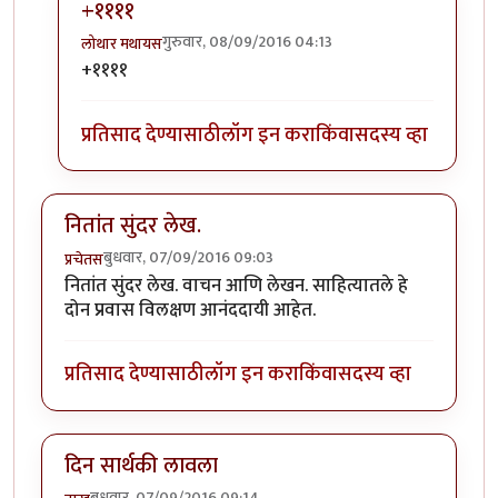
+११११
गुरुवार, 08/09/2016 04:13
लोथार मथायस
In reply to
लै भारी!
by
पैसा
+११११
प्रतिसाद देण्यासाठी
लॉग इन करा
किंवा
सदस्य व्हा
नितांत सुंदर लेख.
बुधवार, 07/09/2016 09:03
प्रचेतस
नितांत सुंदर लेख. वाचन आणि लेखन. साहित्यातले हे
दोन प्रवास विलक्षण आनंददायी आहेत.
प्रतिसाद देण्यासाठी
लॉग इन करा
किंवा
सदस्य व्हा
दिन सार्थकी लावला
बुधवार, 07/09/2016 09:14