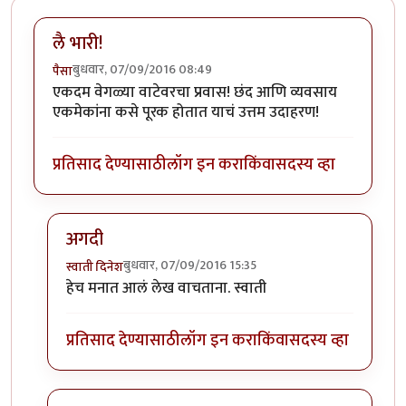
लै भारी!
बुधवार, 07/09/2016 08:49
पैसा
एकदम वेगळ्या वाटेवरचा प्रवास! छंद आणि व्यवसाय
एकमेकांना कसे पूरक होतात याचं उत्तम उदाहरण!
प्रतिसाद देण्यासाठी
लॉग इन करा
किंवा
सदस्य व्हा
अगदी
बुधवार, 07/09/2016 15:35
स्वाती दिनेश
In reply to
लै भारी!
by
पैसा
हेच मनात आलं लेख वाचताना. स्वाती
प्रतिसाद देण्यासाठी
लॉग इन करा
किंवा
सदस्य व्हा