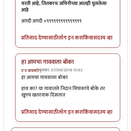
वरती आहे, तितकाच जमिनीच्या आतही घुसलेला
आहे
अगदी अगदी +९९९९९९९९९९९९९९९
प्रतिसाद देण्यासाठी
लॉग इन करा
किंवा
सदस्य व्हा
हा आमचा गाववाला बोका
बुधवार, 07/09/2016 15:02
ए ए वाघमारे
In reply to
आज एक गोष्ट मी जाहीर करू
by
कैलासवासी सोन्
हा आमचा गाववाला बोका
हाव का? या गावातले निदान मिपावरचे बोके तर
खूपच खतरनाक दिसतात
प्रतिसाद देण्यासाठी
लॉग इन करा
किंवा
सदस्य व्हा