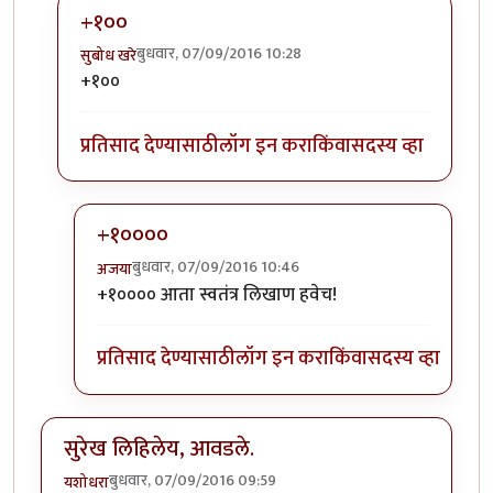
+१००
बुधवार, 07/09/2016 10:28
सुबोध खरे
In reply to
लै भारी..
by
जेपी
+१००
प्रतिसाद देण्यासाठी
लॉग इन करा
किंवा
सदस्य व्हा
+१००००
बुधवार, 07/09/2016 10:46
अजया
In reply to
+१००
by
सुबोध खरे
+१०००० आता स्वतंत्र लिखाण हवेच!
प्रतिसाद देण्यासाठी
लॉग इन करा
किंवा
सदस्य व्हा
सुरेख लिहिलेय, आवडले.
बुधवार, 07/09/2016 09:59
यशोधरा