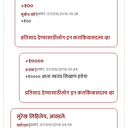
+१००
बुधवार, 07/09/2016 10:28
सुबोध खरे
In reply to
लै भारी..
by
जेपी
+१००
प्रतिसाद देण्यासाठी
लॉग इन करा
किंवा
सदस्य व्हा
+१००००
बुधवार, 07/09/2016 10:46
अजया
In reply to
+१००
by
सुबोध खरे
+१०००० आता स्वतंत्र लिखाण हवेच!
प्रतिसाद देण्यासाठी
लॉग इन करा
किंवा
सदस्य व्हा
सुरेख लिहिलेय, आवडले.
बुधवार, 07/09/2016 09:59
यशोधरा