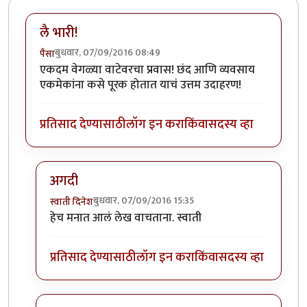
लै भारी!
बुधवार, 07/09/2016 08:49
पैसा
एकदम वेगळ्या वाटेवरचा प्रवास! छंद आणि व्यवसाय
एकमेकांना कसे पूरक होतात याचं उत्तम उदाहरण!
प्रतिसाद देण्यासाठी
लॉग इन करा
किंवा
सदस्य व्हा
अगदी
बुधवार, 07/09/2016 15:35
स्वाती दिनेश
In reply to
लै भारी!
by
पैसा
हेच मनात आलं लेख वाचताना. स्वाती
प्रतिसाद देण्यासाठी
लॉग इन करा
किंवा
सदस्य व्हा