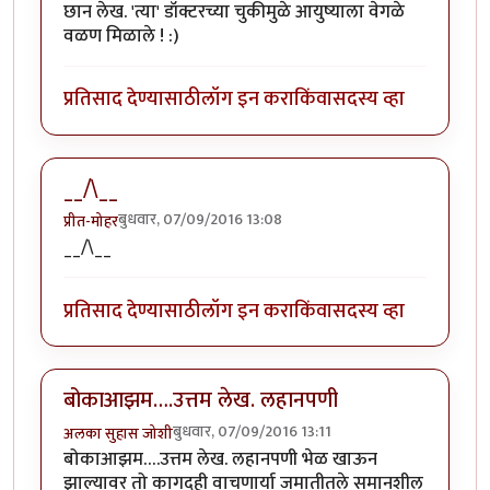
छान लेख. 'त्या' डॉक्टरच्या चुकीमुळे आयुष्याला वेगळे
वळण मिळाले ! :)
प्रतिसाद देण्यासाठी
लॉग इन करा
किंवा
सदस्य व्हा
__/\__
बुधवार, 07/09/2016 13:08
प्रीत-मोहर
__/\__
प्रतिसाद देण्यासाठी
लॉग इन करा
किंवा
सदस्य व्हा
बोकाआझम….उत्तम लेख. लहानपणी
बुधवार, 07/09/2016 13:11
अलका सुहास जोशी
बोकाआझम….उत्तम लेख. लहानपणी भेळ खाऊन
झाल्यावर तो कागदही वाचणार्या जमातीतले समानशील