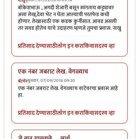
नाखु
बोकेशभाऊ , अगदी शेजारी बसून सांगताय कट्ट्यावर
असा लेख्,देवा भेट न घेता आल्याची परतफेड कधी
होणार. लेखासाठी एक कडक कुर्नीसात. आवड असली
तर सवड होतेच याचे उदाहरण म्हणजे तुमचा प्रवास. नाखु
प्रतिसाद देण्यासाठी
लॉग इन करा
किंवा
सदस्य व्हा
एक नंबर जबराट लेख. वेगळ्याच
बुधवार, 07/09/2016 09:20
बॅटमॅन
एक नंबर जबराट लेख. वेगळ्याच वाटेवरचा प्रवास आहे
हा.
प्रतिसाद देण्यासाठी
लॉग इन करा
किंवा
सदस्य व्हा
जे बात गाववाले .... सार्थ