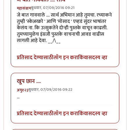
बुधवार, 07/09/2016 09:21
महासंग्राम
जे बात गाववाले .... सार्थ अभिमान आहे तुमचा. रच्याकने
तुम्ही 'स्केअरक्रो ' आणि 'मोसाद ' एव्हडं सुंदर भाषांतर
केलंय ना. कि उत्सुकतेने दोन्ही पुस्तके वाचून काढली.
तुमच्यामुळेच इंग्रजी पुस्तके वाचनाची आवड वाढीस
लागली आहे देवा. __/\__
प्रतिसाद देण्यासाठी
लॉग इन करा
किंवा
सदस्य व्हा
खुप छान ....
बुधवार, 07/09/2016 09:22
अमु१२३
...
प्रतिसाद देण्यासाठी
लॉग इन करा
किंवा
सदस्य व्हा