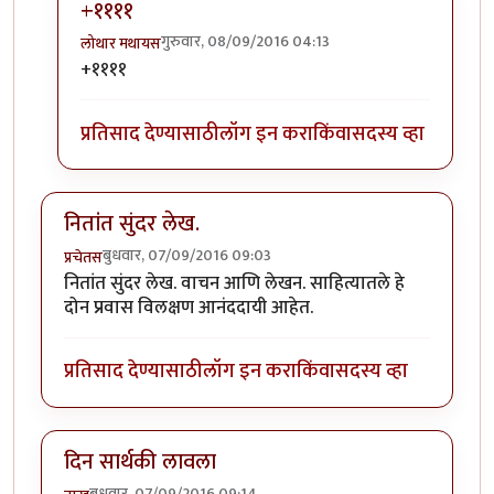
+११११
गुरुवार, 08/09/2016 04:13
लोथार मथायस
In reply to
लै भारी!
by
पैसा
+११११
प्रतिसाद देण्यासाठी
लॉग इन करा
किंवा
सदस्य व्हा
नितांत सुंदर लेख.
बुधवार, 07/09/2016 09:03
प्रचेतस
नितांत सुंदर लेख. वाचन आणि लेखन. साहित्यातले हे
दोन प्रवास विलक्षण आनंददायी आहेत.
प्रतिसाद देण्यासाठी
लॉग इन करा
किंवा
सदस्य व्हा
दिन सार्थकी लावला
बुधवार, 07/09/2016 09:14