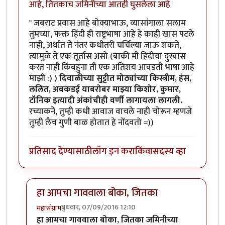
आहे, तितकाच जमिनीच्या आतही घुसलेला आहे
" जबराट प्रवास आहे बोक्याभाऊ, व्यासांगाला सलाम
तुमच्या, फक्त हिंदी ही राष्ट्रभाषा आहे हे काही खास पटले
नाही, अर्थात ते नंतर कधीतरी चर्चिल्या जाऊ शकते,
त्यामुळे ते एक तूर्तास असो (बाकी मी हिंदीचा दुस्वास
करत नाही किंबहुना ती एक अतिशय आवडती भाषा आहे
माझी :) )
दिवाळीच्या सुट्टीत मोठ्यांच्या किस्त्रीम, हंस,
ललित, अबकडई याबरोबर माझ्या किशोर, कुमार,
टॉनिक इत्यादी अंकांचीही वर्णी लागायला लागली.
रच्याकने, तुम्ही कधी आवाज वाचले नाही चोरून म्हणजे
तुम्ही लैच गुणी बाळ होतात हे नोंदवतो =))
प्रतिसाद देण्यासाठी
लॉग इन करा
किंवा
सदस्य व्हा
हा आमचा गाववाला बोका, जितका
बुधवार, 07/09/2016 12:10
महासंग्राम
In reply to
आज एक गोष्ट मी जाहीर करू
by
कैलासवासी सोन्
हा आमचा गाववाला बोका, जितका जमिनीच्या