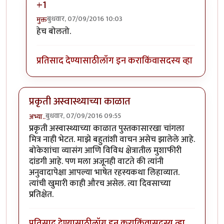
+1
बुधवार, 07/09/2016 10:03
मुक्त
In reply to
आझम साहेब....
by
अनिरुद्ध प्रभू
हेच बोलतो.
प्रतिसाद देण्यासाठी
लॉग इन करा
किंवा
सदस्य व्हा
प्रकृती अस्वास्थ्याच्या काळात
बुधवार, 07/09/2016 09:55
अभ्या..
प्रकृती अस्वास्थ्याच्या काळात पुस्तकासारखा चांगला
मित्र नाही भेटत. माझे बहुतांशी वाचन असेच झालेले आहे.
बोकेशांचा व्यासंग आणि विविध क्षेत्रातील मुशाफीरी
दांडगी आहे. पण मला अजूनही वाटते की त्यांनी
अनुवादापेक्षा आपल्या भाषेत रहस्यकथा लिहाव्यात.
त्यांची खुमारी काही औरच असेल. त्या दिवसाच्या
प्रतिक्षेत.
प्रतिसाद देण्यासाठी
लॉग इन करा
किंवा
सदस्य व्हा