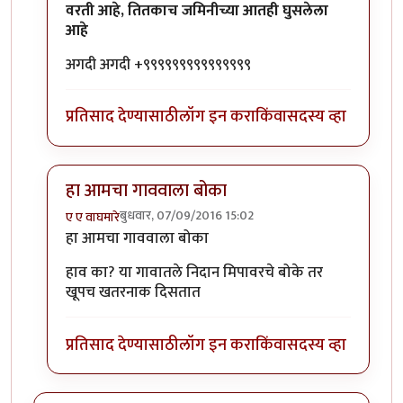
वरती आहे, तितकाच जमिनीच्या आतही घुसलेला
आहे
अगदी अगदी +९९९९९९९९९९९९९९९
प्रतिसाद देण्यासाठी
लॉग इन करा
किंवा
सदस्य व्हा
हा आमचा गाववाला बोका
बुधवार, 07/09/2016 15:02
ए ए वाघमारे
In reply to
आज एक गोष्ट मी जाहीर करू
by
कैलासवासी सोन्
हा आमचा गाववाला बोका
हाव का? या गावातले निदान मिपावरचे बोके तर
खूपच खतरनाक दिसतात
प्रतिसाद देण्यासाठी
लॉग इन करा
किंवा
सदस्य व्हा