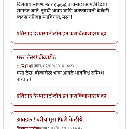
दिसताय आपण. नंतर हळूहळू वाचनाला आपली दिशा
सापडत जाते. तुमची आवड आणि जगण्यासाठी केलेली
व्यवसायनिवड म्याचिंगाय, मस्त !
प्रतिसाद देण्यासाठी
लॉग इन करा
किंवा
सदस्य व्हा
मस्त लेख! बोकाशेठ!
बुधवार, 07/09/2016 14:23
शान्तिप्रिय
मस्त लेख! बोकाशेठ! भाषा आपले भावविश्व सम्रिध्ध
करतात!
प्रतिसाद देण्यासाठी
लॉग इन करा
किंवा
सदस्य व्हा
आवडला! बरीच मुसाफिरी केलीये.
बुधवार, 07/09/2016 14:47
विशाखा पाटील