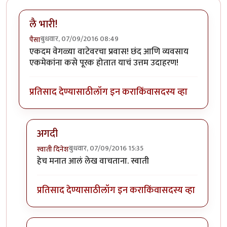
लै भारी!
बुधवार, 07/09/2016 08:49
पैसा
एकदम वेगळ्या वाटेवरचा प्रवास! छंद आणि व्यवसाय
एकमेकांना कसे पूरक होतात याचं उत्तम उदाहरण!
प्रतिसाद देण्यासाठी
लॉग इन करा
किंवा
सदस्य व्हा
अगदी
बुधवार, 07/09/2016 15:35
स्वाती दिनेश
In reply to
लै भारी!
by
पैसा
हेच मनात आलं लेख वाचताना. स्वाती
प्रतिसाद देण्यासाठी
लॉग इन करा
किंवा
सदस्य व्हा