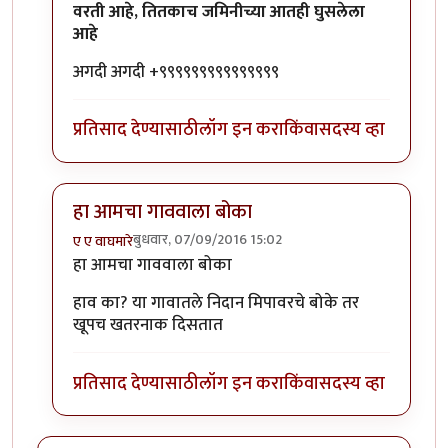
वरती आहे, तितकाच जमिनीच्या आतही घुसलेला
आहे
अगदी अगदी +९९९९९९९९९९९९९९९
प्रतिसाद देण्यासाठी
लॉग इन करा
किंवा
सदस्य व्हा
हा आमचा गाववाला बोका
बुधवार, 07/09/2016 15:02
ए ए वाघमारे
In reply to
आज एक गोष्ट मी जाहीर करू
by
कैलासवासी सोन्
हा आमचा गाववाला बोका
हाव का? या गावातले निदान मिपावरचे बोके तर
खूपच खतरनाक दिसतात
प्रतिसाद देण्यासाठी
लॉग इन करा
किंवा
सदस्य व्हा