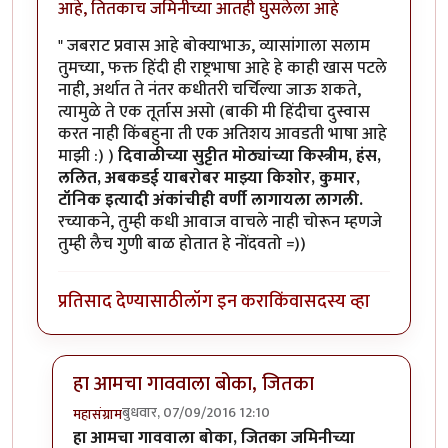
आहे, तितकाच जमिनीच्या आतही घुसलेला आहे
" जबराट प्रवास आहे बोक्याभाऊ, व्यासांगाला सलाम
तुमच्या, फक्त हिंदी ही राष्ट्रभाषा आहे हे काही खास पटले
नाही, अर्थात ते नंतर कधीतरी चर्चिल्या जाऊ शकते,
त्यामुळे ते एक तूर्तास असो (बाकी मी हिंदीचा दुस्वास
करत नाही किंबहुना ती एक अतिशय आवडती भाषा आहे
माझी :) )
दिवाळीच्या सुट्टीत मोठ्यांच्या किस्त्रीम, हंस,
ललित, अबकडई याबरोबर माझ्या किशोर, कुमार,
टॉनिक इत्यादी अंकांचीही वर्णी लागायला लागली.
रच्याकने, तुम्ही कधी आवाज वाचले नाही चोरून म्हणजे
तुम्ही लैच गुणी बाळ होतात हे नोंदवतो =))
प्रतिसाद देण्यासाठी
लॉग इन करा
किंवा
सदस्य व्हा
हा आमचा गाववाला बोका, जितका
बुधवार, 07/09/2016 12:10
महासंग्राम
In reply to
आज एक गोष्ट मी जाहीर करू
by
कैलासवासी सोन्
हा आमचा गाववाला बोका, जितका जमिनीच्या