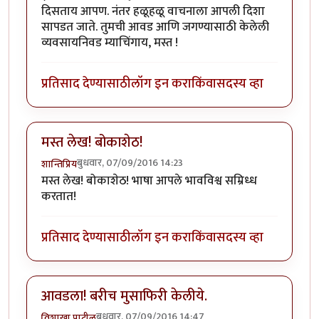
दिसताय आपण. नंतर हळूहळू वाचनाला आपली दिशा
सापडत जाते. तुमची आवड आणि जगण्यासाठी केलेली
व्यवसायनिवड म्याचिंगाय, मस्त !
प्रतिसाद देण्यासाठी
लॉग इन करा
किंवा
सदस्य व्हा
मस्त लेख! बोकाशेठ!
बुधवार, 07/09/2016 14:23
शान्तिप्रिय
मस्त लेख! बोकाशेठ! भाषा आपले भावविश्व सम्रिध्ध
करतात!
प्रतिसाद देण्यासाठी
लॉग इन करा
किंवा
सदस्य व्हा
आवडला! बरीच मुसाफिरी केलीये.
बुधवार, 07/09/2016 14:47
विशाखा पाटील