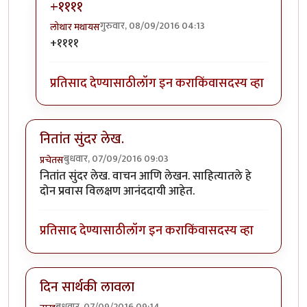
+११११
गुरुवार, 08/09/2016 04:13
लोथार मथायस
In reply to
लै भारी!
by
पैसा
+११११
प्रतिसाद देण्यासाठी
लॉग इन करा
किंवा
सदस्य व्हा
नितांत सुंदर लेख.
बुधवार, 07/09/2016 09:03
प्रचेतस
नितांत सुंदर लेख. वाचन आणि लेखन. साहित्यातले हे
दोन प्रवास विलक्षण आनंददायी आहेत.
प्रतिसाद देण्यासाठी
लॉग इन करा
किंवा
सदस्य व्हा
दिन सार्थकी लावला
बुधवार, 07/09/2016 09:14