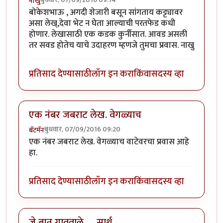
नाखु
बोकेशभाऊ , अगदी शेजारी बसून सांगताय कट्ट्यावर
असा लेख्,देवा भेट न घेता आल्याची परतफेड कधी
होणार. लेखासाठी एक कडक कुर्नीसात. आवड असली
तर सवड होतेच याचे उदाहरण म्हणजे तुमचा प्रवास. नाखु
प्रतिसाद देण्यासाठी
लॉग इन करा
किंवा
सदस्य व्हा
एक नंबर जबराट लेख. वेगळ्याच
बुधवार, 07/09/2016 09:20
बॅटमॅन
एक नंबर जबराट लेख. वेगळ्याच वाटेवरचा प्रवास आहे
हा.
प्रतिसाद देण्यासाठी
लॉग इन करा
किंवा
सदस्य व्हा
जे बात गाववाले .... सार्थ