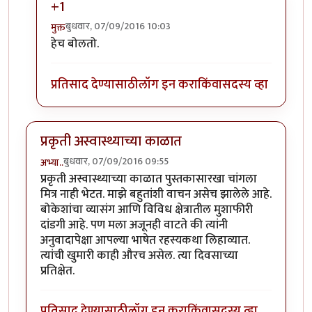
+1
बुधवार, 07/09/2016 10:03
मुक्त
In reply to
आझम साहेब....
by
अनिरुद्ध प्रभू
हेच बोलतो.
प्रतिसाद देण्यासाठी
लॉग इन करा
किंवा
सदस्य व्हा
प्रकृती अस्वास्थ्याच्या काळात
बुधवार, 07/09/2016 09:55
अभ्या..
प्रकृती अस्वास्थ्याच्या काळात पुस्तकासारखा चांगला
मित्र नाही भेटत. माझे बहुतांशी वाचन असेच झालेले आहे.
बोकेशांचा व्यासंग आणि विविध क्षेत्रातील मुशाफीरी
दांडगी आहे. पण मला अजूनही वाटते की त्यांनी
अनुवादापेक्षा आपल्या भाषेत रहस्यकथा लिहाव्यात.
त्यांची खुमारी काही औरच असेल. त्या दिवसाच्या
प्रतिक्षेत.
प्रतिसाद देण्यासाठी
लॉग इन करा
किंवा
सदस्य व्हा