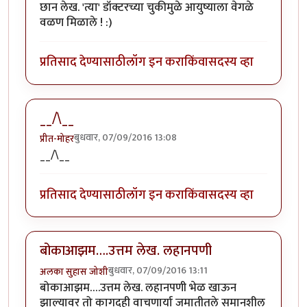
छान लेख. 'त्या' डॉक्टरच्या चुकीमुळे आयुष्याला वेगळे
वळण मिळाले ! :)
प्रतिसाद देण्यासाठी
लॉग इन करा
किंवा
सदस्य व्हा
__/\__
बुधवार, 07/09/2016 13:08
प्रीत-मोहर
__/\__
प्रतिसाद देण्यासाठी
लॉग इन करा
किंवा
सदस्य व्हा
बोकाआझम….उत्तम लेख. लहानपणी
बुधवार, 07/09/2016 13:11
अलका सुहास जोशी
बोकाआझम….उत्तम लेख. लहानपणी भेळ खाऊन
झाल्यावर तो कागदही वाचणार्या जमातीतले समानशील