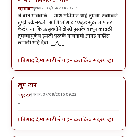
बुधवार, 07/09/2016 09:21
महासंग्राम
जे बात गाववाले .... सार्थ अभिमान आहे तुमचा. रच्याकने
तुम्ही 'स्केअरक्रो ' आणि 'मोसाद ' एव्हडं सुंदर भाषांतर
केलंय ना. कि उत्सुकतेने दोन्ही पुस्तके वाचून काढली.
तुमच्यामुळेच इंग्रजी पुस्तके वाचनाची आवड वाढीस
लागली आहे देवा. __/\__
प्रतिसाद देण्यासाठी
लॉग इन करा
किंवा
सदस्य व्हा
खुप छान ....
बुधवार, 07/09/2016 09:22
अमु१२३
...
प्रतिसाद देण्यासाठी
लॉग इन करा
किंवा
सदस्य व्हा