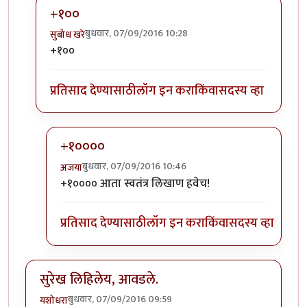
+१००
बुधवार, 07/09/2016 10:28
सुबोध खरे
In reply to
लै भारी..
by
जेपी
+१००
प्रतिसाद देण्यासाठी
लॉग इन करा
किंवा
सदस्य व्हा
+१००००
बुधवार, 07/09/2016 10:46
अजया
In reply to
+१००
by
सुबोध खरे
+१०००० आता स्वतंत्र लिखाण हवेच!
प्रतिसाद देण्यासाठी
लॉग इन करा
किंवा
सदस्य व्हा
सुरेख लिहिलेय, आवडले.
बुधवार, 07/09/2016 09:59
यशोधरा