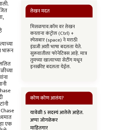
लेखन मदत
मिसळपाव.कॉम वर लेखन
करताना कंट्रोल (Ctrl) +
स्पेसबार (space) ने मराठी
इंग्रजी अशी भाषा बदलता येते.
सुरूवातीला फोनेटिक्स आहे. मात्र
तुमच्या खात्याच्या सेटींग मधून
इनस्क्रीप्ट बदलता येईल.
कोण कोण आलंय?
यावेळी 5 सदस्यं आलेले आहेत.
अप्पा जोगळेकर
माहितगार