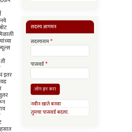
सदस्य आगमन
सदस्यनाम
पासवर्ड
लॉग इन करा
नवीन खाते बनवा
तुमचा पासवर्ड बदला.