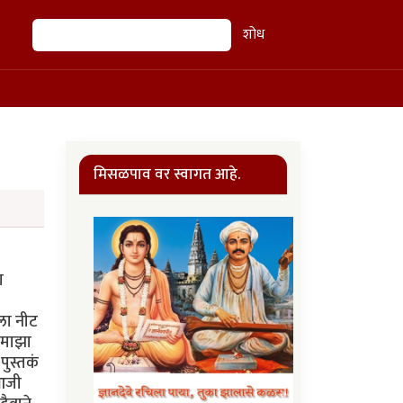
शोध
शोध
मिसळपाव वर स्वागत आहे.