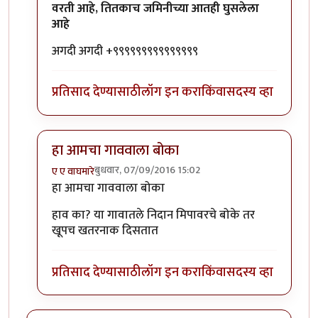
वरती आहे, तितकाच जमिनीच्या आतही घुसलेला
आहे
अगदी अगदी +९९९९९९९९९९९९९९९
प्रतिसाद देण्यासाठी
लॉग इन करा
किंवा
सदस्य व्हा
हा आमचा गाववाला बोका
बुधवार, 07/09/2016 15:02
ए ए वाघमारे
In reply to
आज एक गोष्ट मी जाहीर करू
by
कैलासवासी सोन्
हा आमचा गाववाला बोका
हाव का? या गावातले निदान मिपावरचे बोके तर
खूपच खतरनाक दिसतात
प्रतिसाद देण्यासाठी
लॉग इन करा
किंवा
सदस्य व्हा