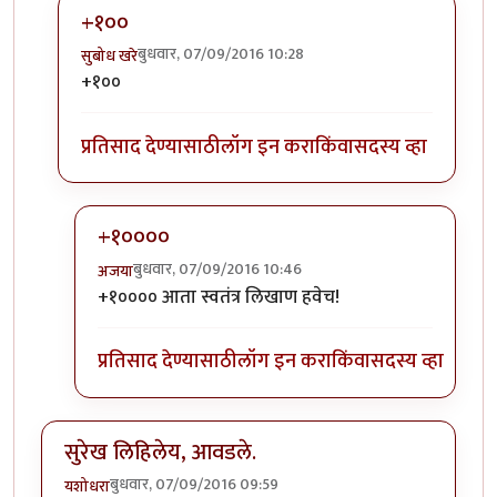
+१००
बुधवार, 07/09/2016 10:28
सुबोध खरे
In reply to
लै भारी..
by
जेपी
+१००
प्रतिसाद देण्यासाठी
लॉग इन करा
किंवा
सदस्य व्हा
+१००००
बुधवार, 07/09/2016 10:46
अजया
In reply to
+१००
by
सुबोध खरे
+१०००० आता स्वतंत्र लिखाण हवेच!
प्रतिसाद देण्यासाठी
लॉग इन करा
किंवा
सदस्य व्हा
सुरेख लिहिलेय, आवडले.
बुधवार, 07/09/2016 09:59
यशोधरा