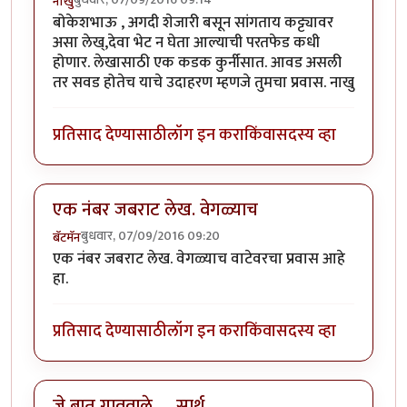
नाखु
बोकेशभाऊ , अगदी शेजारी बसून सांगताय कट्ट्यावर
असा लेख्,देवा भेट न घेता आल्याची परतफेड कधी
होणार. लेखासाठी एक कडक कुर्नीसात. आवड असली
तर सवड होतेच याचे उदाहरण म्हणजे तुमचा प्रवास. नाखु
प्रतिसाद देण्यासाठी
लॉग इन करा
किंवा
सदस्य व्हा
एक नंबर जबराट लेख. वेगळ्याच
बुधवार, 07/09/2016 09:20
बॅटमॅन
एक नंबर जबराट लेख. वेगळ्याच वाटेवरचा प्रवास आहे
हा.
प्रतिसाद देण्यासाठी
लॉग इन करा
किंवा
सदस्य व्हा
जे बात गाववाले .... सार्थ