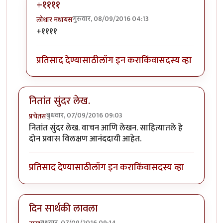
+११११
गुरुवार, 08/09/2016 04:13
लोथार मथायस
In reply to
लै भारी!
by
पैसा
+११११
प्रतिसाद देण्यासाठी
लॉग इन करा
किंवा
सदस्य व्हा
नितांत सुंदर लेख.
बुधवार, 07/09/2016 09:03
प्रचेतस
नितांत सुंदर लेख. वाचन आणि लेखन. साहित्यातले हे
दोन प्रवास विलक्षण आनंददायी आहेत.
प्रतिसाद देण्यासाठी
लॉग इन करा
किंवा
सदस्य व्हा
दिन सार्थकी लावला
बुधवार, 07/09/2016 09:14