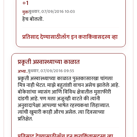
+1
बुधवार, 07/09/2016 10:03
मुक्त
In reply to
आझम साहेब....
by
अनिरुद्ध प्रभू
हेच बोलतो.
प्रतिसाद देण्यासाठी
लॉग इन करा
किंवा
सदस्य व्हा
प्रकृती अस्वास्थ्याच्या काळात
बुधवार, 07/09/2016 09:55
अभ्या..
प्रकृती अस्वास्थ्याच्या काळात पुस्तकासारखा चांगला
मित्र नाही भेटत. माझे बहुतांशी वाचन असेच झालेले आहे.
बोकेशांचा व्यासंग आणि विविध क्षेत्रातील मुशाफीरी
दांडगी आहे. पण मला अजूनही वाटते की त्यांनी
अनुवादापेक्षा आपल्या भाषेत रहस्यकथा लिहाव्यात.
त्यांची खुमारी काही औरच असेल. त्या दिवसाच्या
प्रतिक्षेत.
प्रतिसाद देण्यासाठी
लॉग इन करा
किंवा
सदस्य व्हा