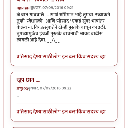
बुधवार, 07/09/2016 09:21
महासंग्राम
जे बात गाववाले .... सार्थ अभिमान आहे तुमचा. रच्याकने
तुम्ही 'स्केअरक्रो ' आणि 'मोसाद ' एव्हडं सुंदर भाषांतर
केलंय ना. कि उत्सुकतेने दोन्ही पुस्तके वाचून काढली.
तुमच्यामुळेच इंग्रजी पुस्तके वाचनाची आवड वाढीस
लागली आहे देवा. __/\__
प्रतिसाद देण्यासाठी
लॉग इन करा
किंवा
सदस्य व्हा
खुप छान ....
बुधवार, 07/09/2016 09:22
अमु१२३
...
प्रतिसाद देण्यासाठी
लॉग इन करा
किंवा
सदस्य व्हा