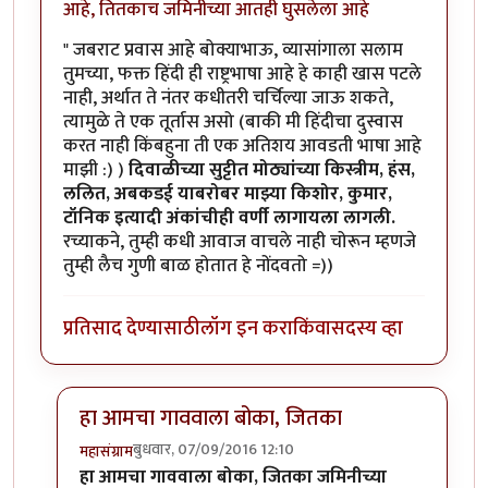
आहे, तितकाच जमिनीच्या आतही घुसलेला आहे
" जबराट प्रवास आहे बोक्याभाऊ, व्यासांगाला सलाम
तुमच्या, फक्त हिंदी ही राष्ट्रभाषा आहे हे काही खास पटले
नाही, अर्थात ते नंतर कधीतरी चर्चिल्या जाऊ शकते,
त्यामुळे ते एक तूर्तास असो (बाकी मी हिंदीचा दुस्वास
करत नाही किंबहुना ती एक अतिशय आवडती भाषा आहे
माझी :) )
दिवाळीच्या सुट्टीत मोठ्यांच्या किस्त्रीम, हंस,
ललित, अबकडई याबरोबर माझ्या किशोर, कुमार,
टॉनिक इत्यादी अंकांचीही वर्णी लागायला लागली.
रच्याकने, तुम्ही कधी आवाज वाचले नाही चोरून म्हणजे
तुम्ही लैच गुणी बाळ होतात हे नोंदवतो =))
प्रतिसाद देण्यासाठी
लॉग इन करा
किंवा
सदस्य व्हा
हा आमचा गाववाला बोका, जितका
बुधवार, 07/09/2016 12:10
महासंग्राम
In reply to
आज एक गोष्ट मी जाहीर करू
by
कैलासवासी सोन्
हा आमचा गाववाला बोका, जितका जमिनीच्या