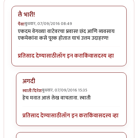
लै भारी!
बुधवार, 07/09/2016 08:49
पैसा
एकदम वेगळ्या वाटेवरचा प्रवास! छंद आणि व्यवसाय
एकमेकांना कसे पूरक होतात याचं उत्तम उदाहरण!
प्रतिसाद देण्यासाठी
लॉग इन करा
किंवा
सदस्य व्हा
अगदी
बुधवार, 07/09/2016 15:35
स्वाती दिनेश
In reply to
लै भारी!
by
पैसा
हेच मनात आलं लेख वाचताना. स्वाती
प्रतिसाद देण्यासाठी
लॉग इन करा
किंवा
सदस्य व्हा