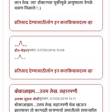
छान लेख. 'त्या' डॉक्टरच्या चुकीमुळे आयुष्याला वेगळे
वळण मिळाले ! :)
प्रतिसाद देण्यासाठी
लॉग इन करा
किंवा
सदस्य व्हा
__/\__
बुधवार, 07/09/2016 13:08
प्रीत-मोहर
__/\__
प्रतिसाद देण्यासाठी
लॉग इन करा
किंवा
सदस्य व्हा
बोकाआझम….उत्तम लेख. लहानपणी
बुधवार, 07/09/2016 13:11
अलका सुहास जोशी
बोकाआझम….उत्तम लेख. लहानपणी भेळ खाऊन
झाल्यावर तो कागदही वाचणार्या जमातीतले समानशील