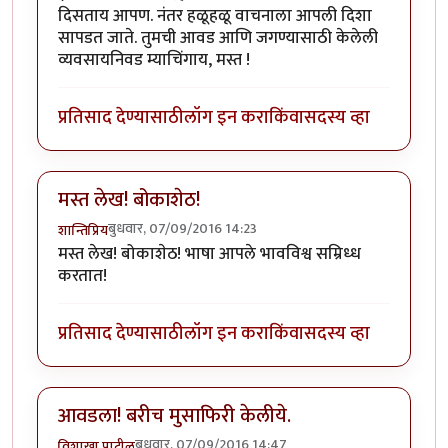
दिसताय आपण. नंतर हळूहळू वाचनाला आपली दिशा
सापडत जाते. तुमची आवड आणि जगण्यासाठी केलेली
व्यवसायनिवड म्याचिंगाय, मस्त !
प्रतिसाद देण्यासाठी
लॉग इन करा
किंवा
सदस्य व्हा
मस्त लेख! बोकाशेठ!
बुधवार, 07/09/2016 14:23
शान्तिप्रिय
मस्त लेख! बोकाशेठ! भाषा आपले भावविश्व सम्रिध्ध
करतात!
प्रतिसाद देण्यासाठी
लॉग इन करा
किंवा
सदस्य व्हा
आवडला! बरीच मुसाफिरी केलीये.
बुधवार, 07/09/2016 14:47
विशाखा पाटील