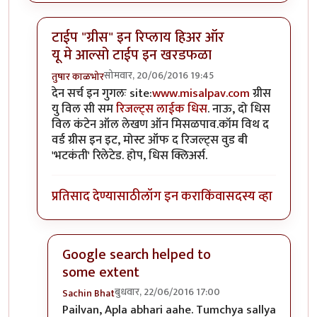
टाईप "ग्रीस" इन रिप्लाय हिअर ऑर
यू मे आल्सो टाईप इन खरडफळा
सोमवार, 20/06/2016 19:45
तुषार काळभोर
In reply to
Searchable Index
by
Sachin Bhat
देन सर्च इन गुगलः site:
www.misalpav.com
ग्रीस
यु विल सी सम
रिजल्ट्स लाईक धिस
. नाऊ, दो धिस
विल कंटेन ऑल लेखण ऑन मिसळपाव.कॉम विथ द
वर्ड ग्रीस इन इट, मोस्ट ऑफ द रिजल्ट्स वुड बी
'भटकंती' रिलेटेड. होप, धिस क्लिअर्स.
प्रतिसाद देण्यासाठी
लॉग इन करा
किंवा
सदस्य व्हा
Google search helped to
some extent
बुधवार, 22/06/2016 17:00
Sachin Bhat
In reply to
टाईप "ग्रीस" इन रिप्लाय हिअर ऑर यू मे आल
Pailvan, Apla abhari aahe. Tumchya sallya