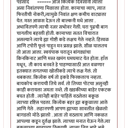
पडसाद ====== आज कित्येक दिवसांनी त्याला
असा निवांतपणा मिळाला होता. कामाचा व्याप, त्यात
फिरतीची नोकरी,त्यामुळे निवांत क्षण कमीच वाट्याला
येत. मस्त आळस देऊन तो बाल्कनी मधे आला .
अभावितपणे त्याची नजर सभोवर गेली. घरा पुढची बाग
चागलीच बहरली होती. कामाच्या सतत विचारात
असल्याने त्याचे ह्या गोष्टी कडे लक्षच गेले नव्हते. हिरवळ
आणि टपोरी फूलं पाहुन मन प्रसन्न झाले. शीळ घालतच
तो आता आला. स्वयंपाक घरातून बांगड्यांचा
किनकिनाट आणि मस्त खमंग घमघमाट येत होता. हाॅल
मधून, ती काय बनवते हे पाहण्यासाठी आत वळणार
इतक्यात लगतच्या खोलीकडे त्याचे लक्ष गेलं. तो
थबकला. कित्येक वर्ष तो इकडे फिरकलाच नव्हता.
बायकोच करायची तिचे सर्व. तो तिच्या पोटचा असुनही
काही करायला जमता नव्ते. ती खडकीच्या बाहेर एकटक
बघत होती . त्यानेही बाहेर पाहिलें वठलेला बकूळ
त्याच्या दृष्टिस पडला. कित्येक बहर ह्या बकूळाला आले
आणि गेले . लहानपणी आपण ह्याच्या सावलीत खेळलो
बागडलो मोठे झालो . आता तो वठलाय आणि नकळत
आपल्या कडून दुर्लक्ष झाले. त्याच्या मनात येऊन गेले.त्या
बकूळाच्या झाडाच्या ठिकाणी त्याला तिच आहे असे