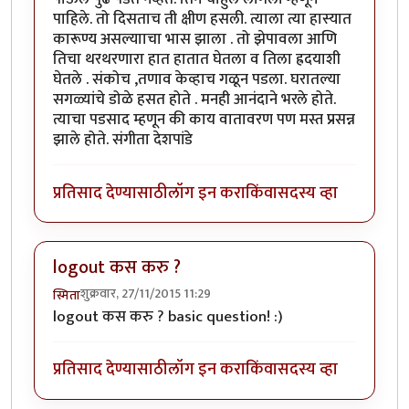
पाहिले. तो दिसताच ती क्षीण हसली. त्याला त्या हास्यात
कारूण्य असल्यााचा भास झाला . तो झेपावला आणि
तिचा थरथरणारा हात हातात घेतला व तिला ह्रदयाशी
घेतले . संकोच ,तणाव केव्हाच गळून पडला. घरातल्या
सगळ्यांचे डोळे हसत होते . मनही आनंदाने भरले होते.
त्याचा पडसाद म्हणून की काय वातावरण पण मस्त प्रसन्न
झाले होते. संगीता देशपांडे
प्रतिसाद देण्यासाठी
लॉग इन करा
किंवा
सदस्य व्हा
logout कस करु ?
शुक्रवार, 27/11/2015 11:29
स्मिता
logout कस करु ? basic question! :)
प्रतिसाद देण्यासाठी
लॉग इन करा
किंवा
सदस्य व्हा