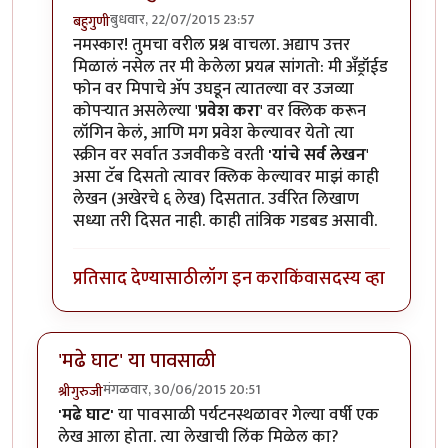
बुधवार, 22/07/2015 23:57
बहुगुणी
In reply to
ऍप वर "माझे लेखन" हा टॅब दिसत
by
कैलासवासी 
नमस्कार! तुमचा वरील प्रश्न वाचला. अद्याप उत्तर
मिळालं नसेल तर मी केलेला प्रयत्न सांगतो: मी अँड्रॉईड
फोन वर मिपाचे अ‍ॅप उघडून त्यातल्या वर उजव्या
कोपर्‍यात असलेल्या '
प्रवेश करा
' वर क्लिक करून
लॉगिन केलं, आणि मग प्रवेश केल्यावर येतो त्या
स्क्रीन वर सर्वात उजवीकडे वरती
'यांचे सर्व लेखन
'
असा टॅब दिसतो त्यावर क्लिक केल्यावर माझं काही
लेखन (अखेरचे ६ लेख) दिसतात. उर्वरित लिखाण
सध्या तरी दिसत नाही. काही तांत्रिक गडबड असावी.
प्रतिसाद देण्यासाठी
लॉग इन करा
किंवा
सदस्य व्हा
'मढे घाट' या पावसाळी
मंगळवार, 30/06/2015 20:51
श्रीगुरुजी
'मढे घाट'
या पावसाळी पर्यटनस्थळावर गेल्या वर्षी एक
लेख आला होता. त्या लेखाची लिंक मिळेल का?