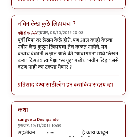
नविन लेख कुठे लिहायचा ?
गुरुवार, 08/10/2015 20:08
कौशिक लेले
पूर्वी मिपा वर लेखन केले होते. पण आज काही केल्या
नवीन लेख कुठून लिहायचा तेच कळत नाहीये. मग
बऱ्याच वेळानी लक्षात आले की "आवागमन" मध्ये "लेखन
करा" दिसतंय त्यापेक्षा "स्वगृह" मध्येच "नवीन लिहा" असे
बटण नाही का टकता येणार ?
प्रतिसाद देण्यासाठी
लॉग इन करा
किंवा
सदस्य व्हा
कथा
sangeeta Deshpande
गुरुवार, 19/11/2015 10:59
सहजीवन ------::::::------- "हे काय काढून