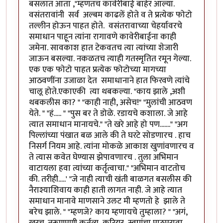
बसलात आता ,"म्हणतच कावेरीबाई बाहेर आल्या.
वसंतरावांनी सर्व अल्बम काढलें होते व ते प्रत्येक फोटो
तल्लीन होऊन पाहत होते. वसंतरावाच्या चेहर्यावरचे
समाधान पाहून त्यांना रागावणे कावेरीबाईना काही
जमेना. सावकाश हात टेकवतच त्या त्यांच्या शेजारी
जाऊन बसल्या. नकळतच त्याही गतस्मृतित रमून गेल्या.
एक एक फोटो पाहत प्रत्येक फोटोच्या मागच्या
आठवणींना उजाळा देत समाधानाने हात फिरवणे त्यांचे
चालू होते.एकाएकी त्या थबकल्या. "काय झाले ,अशी
थबकलीस का? " "काही नाही, असेच!" "मुलांची आठवण
येते. " "हं..... " "पुस बर ते डोळे. रडायचे कशाला. जे आहे
त्यात समाधान मानायचे." "ते खरे आहे हो पण......." "अग
पिल्लांच्या पंखात बळ आले की ते घरटे सोडणारच . हाच
निसर्ग नियम आहे. त्यांना मोकळे आकाश खुणांवणारच व
ते त्यास कवेत घेण्यास झेपावणारच . तुला अभिमान
वाटायला हवा त्यांच्या कर्तृत्वाचा." "अभिमान वाटतोच
की. तरीही.....' "जे नाही त्याची खंती बाळगत बसलीस की
नैराश्याशिवाय काही हाती लागत नाही. जे आहे त्यात
समाधान मानावे माणसाने उलट मी म्हणतो हे झाले ते
बरेच झाले. " "म्हणजे? काय म्हणायचे तुम्हाला? " "अगं,
खरच. तरूणपणी कर्तव्य ,करियर ,स्वप्नांचा पाठपुरावा