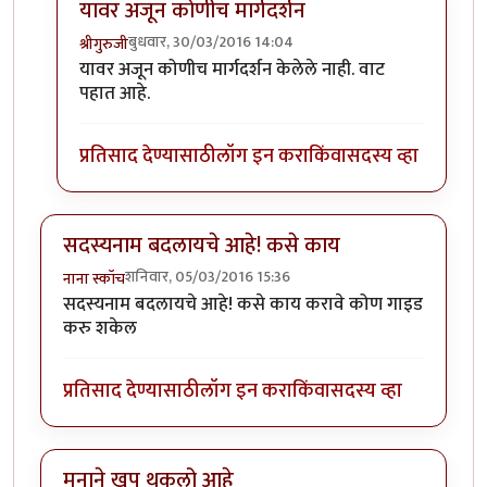
यावर अजून कोणीच मार्गदर्शन
बुधवार, 30/03/2016 14:04
श्रीगुरुजी
In reply to
खरडवहीतील खरडी डीलिट करता
by
श्रीगुरुजी
यावर अजून कोणीच मार्गदर्शन केलेले नाही. वाट
पहात आहे.
प्रतिसाद देण्यासाठी
लॉग इन करा
किंवा
सदस्य व्हा
सदस्यनाम बदलायचे आहे! कसे काय
शनिवार, 05/03/2016 15:36
नाना स्कॉच
सदस्यनाम बदलायचे आहे! कसे काय करावे कोण गाइड
करु शकेल
प्रतिसाद देण्यासाठी
लॉग इन करा
किंवा
सदस्य व्हा
मनाने खूप थकलो आहे