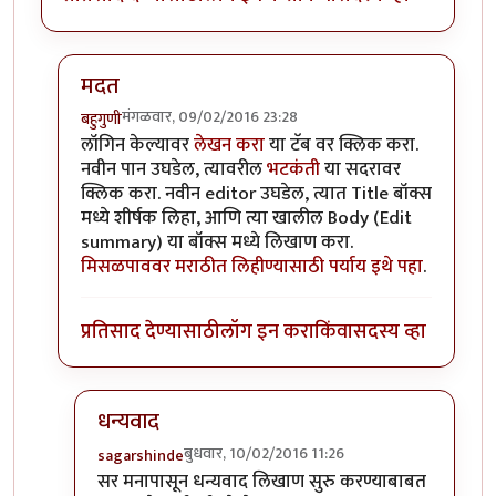
मदत
मंगळवार, 09/02/2016 23:28
बहुगुणी
In reply to
नवीन लिखाण चालू करणे बाबत
by
sagarshin
लॉगिन केल्यावर
लेखन करा
या टॅब वर क्लिक करा.
नवीन पान उघडेल, त्यावरील
भटकंती
या सदरावर
क्लिक करा. नवीन editor उघडेल, त्यात Title बॉक्स
मध्ये शीर्षक लिहा, आणि त्या खालील Body (Edit
summary) या बॉक्स मध्ये लिखाण करा.
मिसळपाववर मराठीत लिहीण्यासाठी पर्याय इथे पहा
.
प्रतिसाद देण्यासाठी
लॉग इन करा
किंवा
सदस्य व्हा
धन्यवाद
बुधवार, 10/02/2016 11:26
sagarshinde
In reply to
मदत
by
बहुगुणी
सर मनापासून धन्यवाद लिखाण सुरु करण्याबाबत