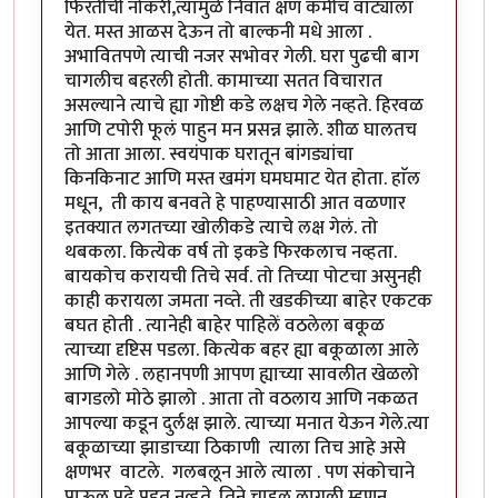
फिरतीची नोकरी,त्यामुळे निवांत क्षण कमीच वाट्याला
येत. मस्त आळस देऊन तो बाल्कनी मधे आला .
अभावितपणे त्याची नजर सभोवर गेली. घरा पुढची बाग
चागलीच बहरली होती. कामाच्या सतत विचारात
असल्याने त्याचे ह्या गोष्टी कडे लक्षच गेले नव्हते. हिरवळ
आणि टपोरी फूलं पाहुन मन प्रसन्न झाले. शीळ घालतच
तो आता आला. स्वयंपाक घरातून बांगड्यांचा
किनकिनाट आणि मस्त खमंग घमघमाट येत होता. हाॅल
मधून, ती काय बनवते हे पाहण्यासाठी आत वळणार
इतक्यात लगतच्या खोलीकडे त्याचे लक्ष गेलं. तो
थबकला. कित्येक वर्ष तो इकडे फिरकलाच नव्हता.
बायकोच करायची तिचे सर्व. तो तिच्या पोटचा असुनही
काही करायला जमता नव्ते. ती खडकीच्या बाहेर एकटक
बघत होती . त्यानेही बाहेर पाहिलें वठलेला बकूळ
त्याच्या दृष्टिस पडला. कित्येक बहर ह्या बकूळाला आले
आणि गेले . लहानपणी आपण ह्याच्या सावलीत खेळलो
बागडलो मोठे झालो . आता तो वठलाय आणि नकळत
आपल्या कडून दुर्लक्ष झाले. त्याच्या मनात येऊन गेले.त्या
बकूळाच्या झाडाच्या ठिकाणी त्याला तिच आहे असे
क्षणभर वाटले. गलबलून आले त्याला . पण संकोचाने
पाऊल पुढे पडत नव्हते. तिने चाहुल लागली म्हणून