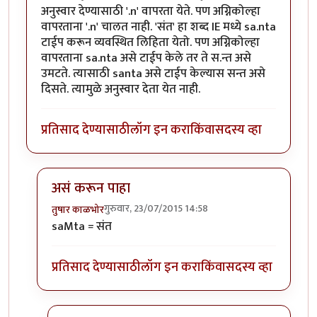
अनुस्वार देण्यासाठी '.n' वापरता येते. पण अग्निकोल्हा
वापरताना '.n' चालत नाही. 'संत' हा शब्द IE मध्ये sa.nta
टाईप करून व्यवस्थित लिहिता येतो. पण अग्निकोल्हा
वापरताना sa.nta असे टाईप केले तर ते स.न्त असे
उमटते. त्यासाठी santa असे टाईप केल्यास सन्त असे
दिसते. त्यामुळे अनुस्वार देता येत नाही.
प्रतिसाद देण्यासाठी
लॉग इन करा
किंवा
सदस्य व्हा
असं करून पाहा
गुरुवार, 23/07/2015 14:58
तुषार काळभोर
In reply to
अग्निकोल्हा वापरताना समस्या
by
श्रीगुरुजी
saMta = संत
प्रतिसाद देण्यासाठी
लॉग इन करा
किंवा
सदस्य व्हा