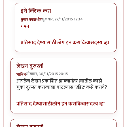
इथे क्लिक करा
शुक्रवार, 27/11/2015 12:34
तुषार काळभोर
In reply to
logout कस करु ?
by
स्मिता
गमन
प्रतिसाद देण्यासाठी
लॉग इन करा
किंवा
सदस्य व्हा
लेखन दुरुस्ती
सोमवार, 30/11/2015 20:15
भानिम
आपलेच लेखन प्रकाशित झाल्यानंतर त्यातील काही
चुका दुरुस्त कराव्याशा वाटल्यास 'एडिट' कसे करावे?
प्रतिसाद देण्यासाठी
लॉग इन करा
किंवा
सदस्य व्हा