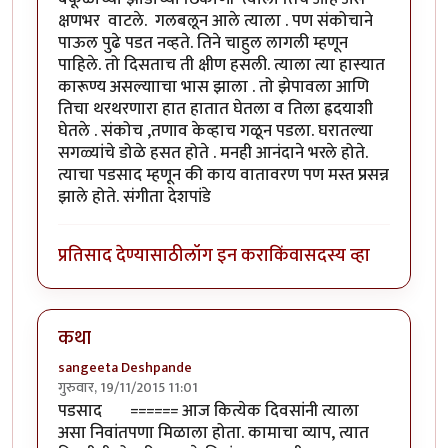
क्षणभर वाटले. गलबलून आले त्याला . पण संकोचाने
पाऊल पुढे पडत नव्हते. तिने चाहुल लागली म्हणून
पाहिले. तो दिसताच ती क्षीण हसली. त्याला त्या हास्यात
कारूण्य असल्यााचा भास झाला . तो झेपावला आणि
तिचा थरथरणारा हात हातात घेतला व तिला ह्रदयाशी
घेतले . संकोच ,तणाव केव्हाच गळून पडला. घरातल्या
सगळ्यांचे डोळे हसत होते . मनही आनंदाने भरले होते.
त्याचा पडसाद म्हणून की काय वातावरण पण मस्त प्रसन्न
झाले होते. संगीता देशपांडे
प्रतिसाद देण्यासाठी
लॉग इन करा
किंवा
सदस्य व्हा
कथा
sangeeta Deshpande
गुरुवार, 19/11/2015 11:01
पडसाद ====== आज कित्येक दिवसांनी त्याला
असा निवांतपणा मिळाला होता. कामाचा व्याप, त्यात