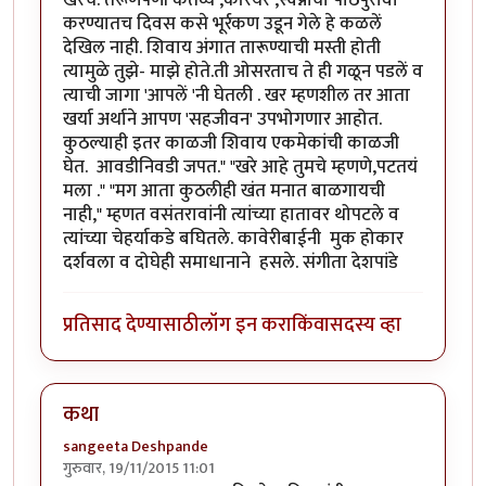
करण्यातच दिवस कसे भूर्रकण उडून गेले हे कळलें
देखिल नाही. शिवाय अंगात तारूण्याची मस्ती होती
त्यामुळे तुझे- माझे होते.ती ओसरताच ते ही गळून पडलें व
त्याची जागा 'आपलें 'नी घेतली . खर म्हणशील तर आता
खर्या अर्थाने आपण 'सहजीवन' उपभोगणार आहोत.
कुठल्याही इतर काळजी शिवाय एकमेकांची काळजी
घेत. आवडीनिवडी जपत." "खरे आहे तुमचे म्हणणे,पटतयं
मला ." "मग आता कुठलीही खंत मनात बाळगायची
नाही," म्हणत वसंतरावांनी त्यांच्या हातावर थोपटले व
त्यांच्या चेहर्याकडे बघितले. कावेरीबाईनी मुक होकार
दर्शवला व दोघेही समाधानाने हसले. संगीता देशपांडे
प्रतिसाद देण्यासाठी
लॉग इन करा
किंवा
सदस्य व्हा
कथा
sangeeta Deshpande
गुरुवार, 19/11/2015 11:01