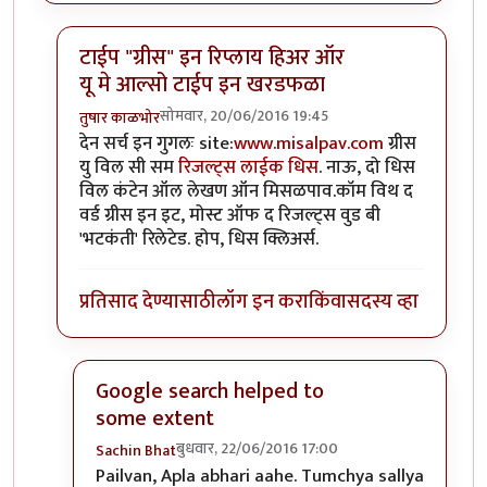
टाईप "ग्रीस" इन रिप्लाय हिअर ऑर
यू मे आल्सो टाईप इन खरडफळा
सोमवार, 20/06/2016 19:45
तुषार काळभोर
In reply to
Searchable Index
by
Sachin Bhat
देन सर्च इन गुगलः site:
www.misalpav.com
ग्रीस
यु विल सी सम
रिजल्ट्स लाईक धिस
. नाऊ, दो धिस
विल कंटेन ऑल लेखण ऑन मिसळपाव.कॉम विथ द
वर्ड ग्रीस इन इट, मोस्ट ऑफ द रिजल्ट्स वुड बी
'भटकंती' रिलेटेड. होप, धिस क्लिअर्स.
प्रतिसाद देण्यासाठी
लॉग इन करा
किंवा
सदस्य व्हा
Google search helped to
some extent
बुधवार, 22/06/2016 17:00
Sachin Bhat
In reply to
टाईप "ग्रीस" इन रिप्लाय हिअर ऑर यू मे आल
Pailvan, Apla abhari aahe. Tumchya sallya