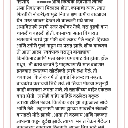
पडसाद ====== आज कित्येक दिवसांनी त्याला
असा निवांतपणा मिळाला होता. कामाचा व्याप, त्यात
फिरतीची नोकरी,त्यामुळे निवांत क्षण कमीच वाट्याला
येत. मस्त आळस देऊन तो बाल्कनी मधे आला .
अभावितपणे त्याची नजर सभोवर गेली. घरा पुढची बाग
चागलीच बहरली होती. कामाच्या सतत विचारात
असल्याने त्याचे ह्या गोष्टी कडे लक्षच गेले नव्हते. हिरवळ
आणि टपोरी फूलं पाहुन मन प्रसन्न झाले. शीळ घालतच
तो आता आला. स्वयंपाक घरातून बांगड्यांचा
किनकिनाट आणि मस्त खमंग घमघमाट येत होता. हाॅल
मधून, ती काय बनवते हे पाहण्यासाठी आत वळणार
इतक्यात लगतच्या खोलीकडे त्याचे लक्ष गेलं. तो
थबकला. कित्येक वर्ष तो इकडे फिरकलाच नव्हता.
बायकोच करायची तिचे सर्व. तो तिच्या पोटचा असुनही
काही करायला जमता नव्ते. ती खडकीच्या बाहेर एकटक
बघत होती . त्यानेही बाहेर पाहिलें वठलेला बकूळ
त्याच्या दृष्टिस पडला. कित्येक बहर ह्या बकूळाला आले
आणि गेले . लहानपणी आपण ह्याच्या सावलीत खेळलो
बागडलो मोठे झालो . आता तो वठलाय आणि नकळत
आपल्या कडून दुर्लक्ष झाले. त्याच्या मनात येऊन गेले.त्या
बकूळाच्या झाडाच्या ठिकाणी त्याला तिच आहे असे