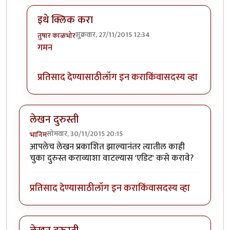
इथे क्लिक करा
शुक्रवार, 27/11/2015 12:34
तुषार काळभोर
In reply to
logout कस करु ?
by
स्मिता
गमन
प्रतिसाद देण्यासाठी
लॉग इन करा
किंवा
सदस्य व्हा
लेखन दुरुस्ती
सोमवार, 30/11/2015 20:15
भानिम
आपलेच लेखन प्रकाशित झाल्यानंतर त्यातील काही
चुका दुरुस्त कराव्याशा वाटल्यास 'एडिट' कसे करावे?
प्रतिसाद देण्यासाठी
लॉग इन करा
किंवा
सदस्य व्हा