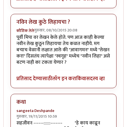
नविन लेख कुठे लिहायचा ?
गुरुवार, 08/10/2015 20:08
कौशिक लेले
पूर्वी मिपा वर लेखन केले होते. पण आज काही केल्या
नवीन लेख कुठून लिहायचा तेच कळत नाहीये. मग
बऱ्याच वेळानी लक्षात आले की "आवागमन" मध्ये "लेखन
करा" दिसतंय त्यापेक्षा "स्वगृह" मध्येच "नवीन लिहा" असे
बटण नाही का टकता येणार ?
प्रतिसाद देण्यासाठी
लॉग इन करा
किंवा
सदस्य व्हा
कथा
sangeeta Deshpande
गुरुवार, 19/11/2015 10:59
सहजीवन ------::::::------- "हे काय काढून