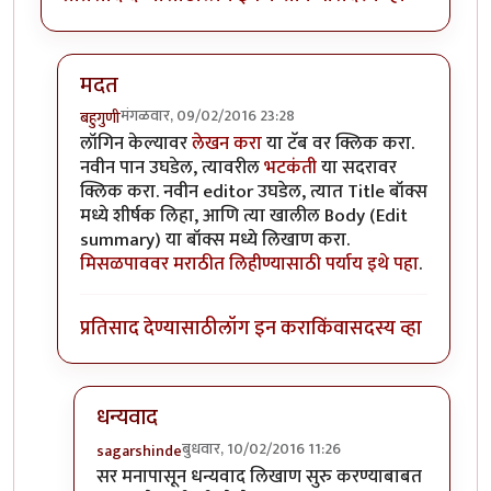
मदत
मंगळवार, 09/02/2016 23:28
बहुगुणी
In reply to
नवीन लिखाण चालू करणे बाबत
by
sagarshin
लॉगिन केल्यावर
लेखन करा
या टॅब वर क्लिक करा.
नवीन पान उघडेल, त्यावरील
भटकंती
या सदरावर
क्लिक करा. नवीन editor उघडेल, त्यात Title बॉक्स
मध्ये शीर्षक लिहा, आणि त्या खालील Body (Edit
summary) या बॉक्स मध्ये लिखाण करा.
मिसळपाववर मराठीत लिहीण्यासाठी पर्याय इथे पहा
.
प्रतिसाद देण्यासाठी
लॉग इन करा
किंवा
सदस्य व्हा
धन्यवाद
बुधवार, 10/02/2016 11:26
sagarshinde
In reply to
मदत
by
बहुगुणी
सर मनापासून धन्यवाद लिखाण सुरु करण्याबाबत