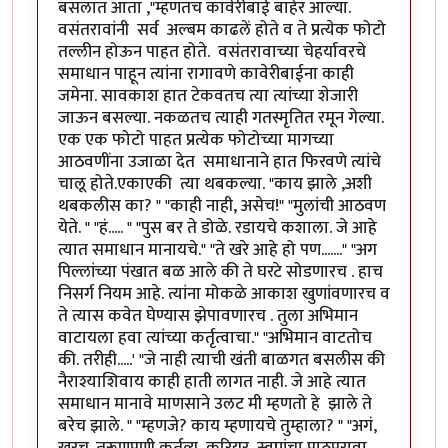
बसलात आता ,"म्हणतच कावेरीबाई बाहेर आल्या.
वसंतरावांनी सर्व अल्बम काढलें होते व ते प्रत्येक फोटो
तल्लीन होऊन पाहत होते. वसंतरावाच्या चेहर्यावरचे
समाधान पाहून त्यांना रागावणे कावेरीबाईना काही
जमेना. सावकाश हात टेकवतच त्या त्यांच्या शेजारी
जाऊन बसल्या. नकळतच त्याही गतस्मृतित रमून गेल्या.
एक एक फोटो पाहत प्रत्येक फोटोच्या मागच्या
आठवणींना उजाळा देत समाधानाने हात फिरवणे त्यांचे
चालू होते.एकाएकी त्या थबकल्या. "काय झाले ,अशी
थबकलीस का? " "काही नाही, असेच!" "मुलांची आठवण
येते. " "हं..... " "पुस बर ते डोळे. रडायचे कशाला. जे आहे
त्यात समाधान मानायचे." "ते खरे आहे हो पण......." "अग
पिल्लांच्या पंखात बळ आले की ते घरटे सोडणारच . हाच
निसर्ग नियम आहे. त्यांना मोकळे आकाश खुणांवणारच व
ते त्यास कवेत घेण्यास झेपावणारच . तुला अभिमान
वाटायला हवा त्यांच्या कर्तृत्वाचा." "अभिमान वाटतोच
की. तरीही.....' "जे नाही त्याची खंती बाळगत बसलीस की
नैराश्याशिवाय काही हाती लागत नाही. जे आहे त्यात
समाधान मानावे माणसाने उलट मी म्हणतो हे झाले ते
बरेच झाले. " "म्हणजे? काय म्हणायचे तुम्हाला? " "अगं,
खरच. तरूणपणी कर्तव्य ,करियर ,स्वप्नांचा पाठपुरावा