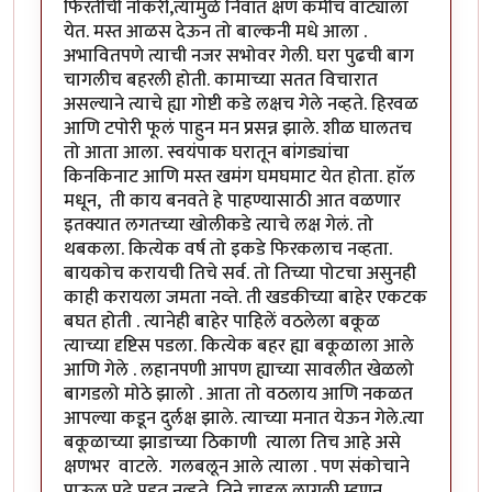
फिरतीची नोकरी,त्यामुळे निवांत क्षण कमीच वाट्याला
येत. मस्त आळस देऊन तो बाल्कनी मधे आला .
अभावितपणे त्याची नजर सभोवर गेली. घरा पुढची बाग
चागलीच बहरली होती. कामाच्या सतत विचारात
असल्याने त्याचे ह्या गोष्टी कडे लक्षच गेले नव्हते. हिरवळ
आणि टपोरी फूलं पाहुन मन प्रसन्न झाले. शीळ घालतच
तो आता आला. स्वयंपाक घरातून बांगड्यांचा
किनकिनाट आणि मस्त खमंग घमघमाट येत होता. हाॅल
मधून, ती काय बनवते हे पाहण्यासाठी आत वळणार
इतक्यात लगतच्या खोलीकडे त्याचे लक्ष गेलं. तो
थबकला. कित्येक वर्ष तो इकडे फिरकलाच नव्हता.
बायकोच करायची तिचे सर्व. तो तिच्या पोटचा असुनही
काही करायला जमता नव्ते. ती खडकीच्या बाहेर एकटक
बघत होती . त्यानेही बाहेर पाहिलें वठलेला बकूळ
त्याच्या दृष्टिस पडला. कित्येक बहर ह्या बकूळाला आले
आणि गेले . लहानपणी आपण ह्याच्या सावलीत खेळलो
बागडलो मोठे झालो . आता तो वठलाय आणि नकळत
आपल्या कडून दुर्लक्ष झाले. त्याच्या मनात येऊन गेले.त्या
बकूळाच्या झाडाच्या ठिकाणी त्याला तिच आहे असे
क्षणभर वाटले. गलबलून आले त्याला . पण संकोचाने
पाऊल पुढे पडत नव्हते. तिने चाहुल लागली म्हणून