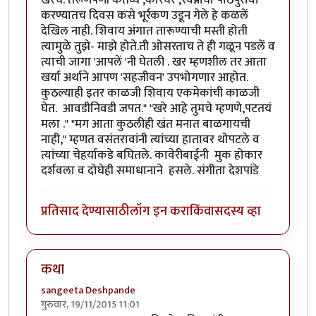
करण्यातच दिवस कसे भूर्रकण उडून गेले हे कळलें
देखिल नाही. शिवाय अंगात तारूण्याची मस्ती होती
त्यामुळे तुझे- माझे होते.ती ओसरताच ते ही गळून पडलें व
त्याची जागा 'आपलें 'नी घेतली . खर म्हणशील तर आता
खर्या अर्थाने आपण 'सहजीवन' उपभोगणार आहोत.
कुठल्याही इतर काळजी शिवाय एकमेकांची काळजी
घेत. आवडीनिवडी जपत." "खरे आहे तुमचे म्हणणे,पटतयं
मला ." "मग आता कुठलीही खंत मनात बाळगायची
नाही," म्हणत वसंतरावांनी त्यांच्या हातावर थोपटले व
त्यांच्या चेहर्याकडे बघितले. कावेरीबाईनी मुक होकार
दर्शवला व दोघेही समाधानाने हसले. संगीता देशपांडे
प्रतिसाद देण्यासाठी
लॉग इन करा
किंवा
सदस्य व्हा
कथा
sangeeta Deshpande
गुरुवार, 19/11/2015 11:01