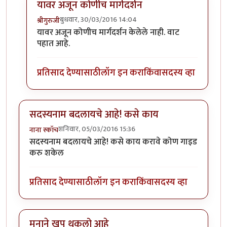
यावर अजून कोणीच मार्गदर्शन
बुधवार, 30/03/2016 14:04
श्रीगुरुजी
In reply to
खरडवहीतील खरडी डीलिट करता
by
श्रीगुरुजी
यावर अजून कोणीच मार्गदर्शन केलेले नाही. वाट
पहात आहे.
प्रतिसाद देण्यासाठी
लॉग इन करा
किंवा
सदस्य व्हा
सदस्यनाम बदलायचे आहे! कसे काय
शनिवार, 05/03/2016 15:36
नाना स्कॉच
सदस्यनाम बदलायचे आहे! कसे काय करावे कोण गाइड
करु शकेल
प्रतिसाद देण्यासाठी
लॉग इन करा
किंवा
सदस्य व्हा
मनाने खूप थकलो आहे