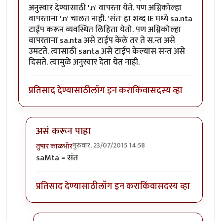
अनुस्वार देण्यासाठी '.n' वापरता येते. पण अग्निकोल्हा
वापरताना '.n' चालत नाही. 'संत' हा शब्द IE मध्ये sa.nta
टाईप करून व्यवस्थित लिहिता येतो. पण अग्निकोल्हा
वापरताना sa.nta असे टाईप केले तर ते स.न्त असे
उमटते. त्यासाठी santa असे टाईप केल्यास सन्त असे
दिसते. त्यामुळे अनुस्वार देता येत नाही.
प्रतिसाद देण्यासाठी
लॉग इन करा
किंवा
सदस्य व्हा
असं करून पाहा
गुरुवार, 23/07/2015 14:58
तुषार काळभोर
In reply to
अग्निकोल्हा वापरताना समस्या
by
श्रीगुरुजी
saMta = संत
प्रतिसाद देण्यासाठी
लॉग इन करा
किंवा
सदस्य व्हा