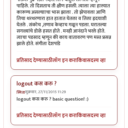
पाहिले. तो दिसताच ती क्षीण हसली. त्याला त्या हास्यात
कारूण्य असल्यााचा भास झाला . तो झेपावला आणि
तिचा थरथरणारा हात हातात घेतला व तिला ह्रदयाशी
घेतले . संकोच ,तणाव केव्हाच गळून पडला. घरातल्या
सगळ्यांचे डोळे हसत होते . मनही आनंदाने भरले होते.
त्याचा पडसाद म्हणून की काय वातावरण पण मस्त प्रसन्न
झाले होते. संगीता देशपांडे
प्रतिसाद देण्यासाठी
लॉग इन करा
किंवा
सदस्य व्हा
logout कस करु ?
शुक्रवार, 27/11/2015 11:29
स्मिता
logout कस करु ? basic question! :)
प्रतिसाद देण्यासाठी
लॉग इन करा
किंवा
सदस्य व्हा