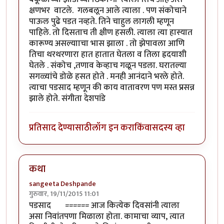
क्षणभर वाटले. गलबलून आले त्याला . पण संकोचाने
पाऊल पुढे पडत नव्हते. तिने चाहुल लागली म्हणून
पाहिले. तो दिसताच ती क्षीण हसली. त्याला त्या हास्यात
कारूण्य असल्यााचा भास झाला . तो झेपावला आणि
तिचा थरथरणारा हात हातात घेतला व तिला ह्रदयाशी
घेतले . संकोच ,तणाव केव्हाच गळून पडला. घरातल्या
सगळ्यांचे डोळे हसत होते . मनही आनंदाने भरले होते.
त्याचा पडसाद म्हणून की काय वातावरण पण मस्त प्रसन्न
झाले होते. संगीता देशपांडे
प्रतिसाद देण्यासाठी
लॉग इन करा
किंवा
सदस्य व्हा
कथा
sangeeta Deshpande
गुरुवार, 19/11/2015 11:01
पडसाद ====== आज कित्येक दिवसांनी त्याला
असा निवांतपणा मिळाला होता. कामाचा व्याप, त्यात