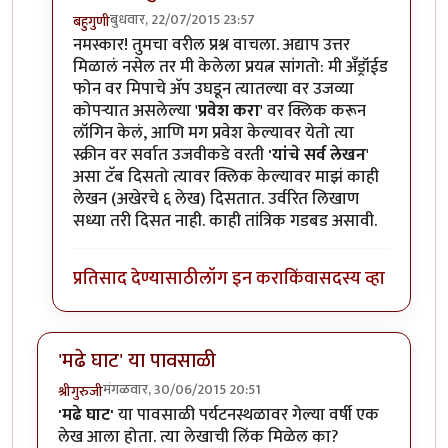
बुधवार, 22/07/2015 23:57
बहुगुणी
In reply to
ऍप वर "माझे लेखन" हा टॅब दिसत
by
कैलासवासी 
नमस्कार! तुमचा वरील प्रश्न वाचला. अद्याप उत्तर
मिळालं नसेल तर मी केलेला प्रयत्न सांगतो: मी अँड्रॉईड
फोन वर मिपाचे अ‍ॅप उघडून त्यातल्या वर उजव्या
कोपर्‍यात असलेल्या '
प्रवेश करा
' वर क्लिक करून
लॉगिन केलं, आणि मग प्रवेश केल्यावर येतो त्या
स्क्रीन वर सर्वात उजवीकडे वरती
'यांचे सर्व लेखन
'
असा टॅब दिसतो त्यावर क्लिक केल्यावर माझं काही
लेखन (अखेरचे ६ लेख) दिसतात. उर्वरित लिखाण
सध्या तरी दिसत नाही. काही तांत्रिक गडबड असावी.
प्रतिसाद देण्यासाठी
लॉग इन करा
किंवा
सदस्य व्हा
'मढे घाट' या पावसाळी
मंगळवार, 30/06/2015 20:51
श्रीगुरुजी
'मढे घाट'
या पावसाळी पर्यटनस्थळावर गेल्या वर्षी एक
लेख आला होता. त्या लेखाची लिंक मिळेल का?