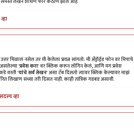
ःचे समस्त लेखन शोधणे फार कठीण झाले आहे
व्हा
 दिसत
by
कैलासवासी सोन्याबापु
 उत्तर मिळालं नसेल तर मी केलेला प्रयत्न सांगतो: मी अँड्रॉईड फोन वर मिपाचे
 असलेल्या '
प्रवेश करा
' वर क्लिक करून लॉगिन केलं, आणि मग प्रवेश
वीकडे वरती
'यांचे सर्व लेखन
' असा टॅब दिसतो त्यावर क्लिक केल्यावर माझं
वरित लिखाण सध्या तरी दिसत नाही. काही तांत्रिक गडबड असावी.
सदस्य व्हा