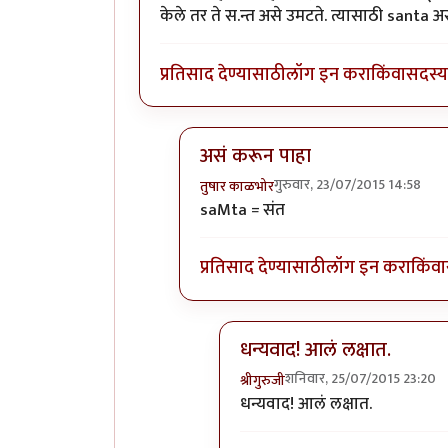
केले तर ते स.न्त असे उमटते. त्यासाठी santa असे
प्रतिसाद देण्यासाठी
लॉग इन करा
किंवा
सदस्य 
असं करून पाहा
गुरुवार, 23/07/2015 14:58
तुषार काळभोर
In reply to
अग्निकोल्हा वापरताना समस्
saMta = संत
प्रतिसाद देण्यासाठी
लॉग इन करा
किंवा
धन्यवाद! आलं लक्षात.
शनिवार, 25/07/2015 23:20
श्रीगुरुजी
In reply to
असं करून पाहा
by
त
धन्यवाद! आलं लक्षात.