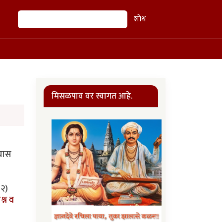
शोध
शोध
मिसळपाव वर स्वागत आहे.
्यास
२)
श्न व