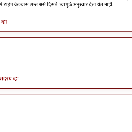
 टाईप केल्यास सन्त असे दिसते. त्यामुळे अनुस्वार देता येत नाही.
व्हा
या
by
श्रीगुरुजी
सदस्य व्हा
ुषार काळभोर