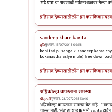
'मढे घाट'
या पावसाळी पर्यटनस्थळावर गेल्या व
प्रतिसाद देण्यासाठी
लॉग इन करा
किंवा
सदस्य 
sandeep khare kavita
बुधवार, 15/07/2015 09:58
गुनि
koni tari pl. sanga ki sandeep kahre ch
kokanastha aslye mule) free download 
प्रतिसाद देण्यासाठी
लॉग इन करा
किंवा
सदस्य 
अग्निकोल्हा वापरताना समस्या
गुरुवार, 23/07/2015 13:40
श्रीगुरुजी
अग्निकोल्हा वापरताना समस्या येत आहे. IE वापरता
चालत नाही. 'संत' हा शब्द IE मध्ये sa.nta टाई