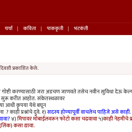
चर्चा
कविता
पाककृती
भटकंती
दिवशी प्रकाशित केले.
ी गोष्टी करण्यासाठी जरा अडचण जाणवते तसेच नवीन सुविधा देऊ केल
दर सुरू करीत आहोत. संकेतस्थळावर
्या आधी कृपया येथे बघून
? काही प्रश्नांचे दुवे. १)
सदस्य होण्यापूर्वी वाचलेच पाहिजे असे काही.
ावा?
४)
मिपावर मोबाईलवरून फोटो कसा चढवावा
५)
काही नेहमीचे प्र
 (लिंक) कसा द्यावा.