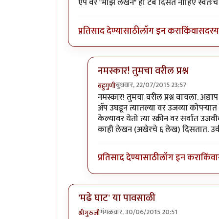
ऍप वर "माझे लेखन" हा टॅब दिसत नाहिए स्वत
प्रतिसाद देण्यासाठी
लॉग इन करा
किंवा
सदस्य 
नमस्कार! तुमचा वरील प्रश्न
बुधवार, 22/07/2015 23:57
बहुगुणी
In reply to
ऍप वर "माझे लेखन" हा टॅब
नमस्कार! तुमचा वरील प्रश्न वाचला. अद्याप
अ‍ॅप उघडून त्यातल्या वर उजव्या कोपर्‍यात
केल्यावर येतो त्या स्क्रीन वर सर्वात उज
काही लेखन (अखेरचे ६ लेख) दिसतात. उर्
प्रतिसाद देण्यासाठी
लॉग इन करा
किंवा
'मढे घाट' या पावसाळी
मंगळवार, 30/06/2015 20:51
श्रीगुरुजी