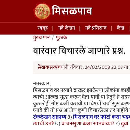
Skip to main content
मिसळपाव
Main navigation
स्वगृह
नवे लेखन
नवे प्रतिसाद
लेख
मुख्य पान
पुस्तके
वारंवार विचारले जाणारे प्रश्न.
लेखक
सरपंच
यांनी रविवार, 24/02/2008 22:03 या 
नमस्कार,
मिसळपाव वर नव्याने दाखल झालेल्या लोकांना काह
त्याची ओळख सुद्धा करून देता यावी या हेतूने हे स
कुठलीही गोष्ट कशी करावी या विषयी चर्चा सुरू करण
घ्यावे की तो प्रश्न आधीच कुणी विचारलेला तर नाहीये ना 
टंकलेखन साहाय्य
३)
मिसळपाव वर फोटो कसा चढव
त्याची उत्तरे
७)
वाचनखुणा कशा साठवाव्या?
८)
दुवा