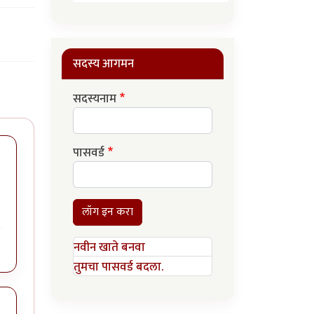
सदस्य आगमन
सदस्यनाम
पासवर्ड
लॉग इन करा
नवीन खाते बनवा
तुमचा पासवर्ड बदला.