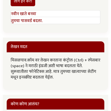
लॉग इन करा
नवीन खाते बनवा
तुमचा पासवर्ड बदला.
लेखन मदत
मिसळपाव.कॉम वर लेखन करताना कंट्रोल (Ctrl) + स्पेसबार
(space) ने मराठी इंग्रजी अशी भाषा बदलता येते.
सुरूवातीला फोनेटिक्स आहे. मात्र तुमच्या खात्याच्या सेटींग
मधून इनस्क्रीप्ट बदलता येईल.
कोण कोण आलंय?