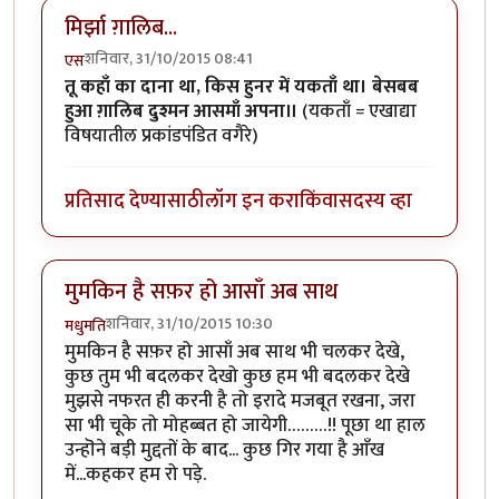
मिर्झा ग़ालिब...
शनिवार, 31/10/2015 08:41
एस
तू कहाँ का दाना था, किस हुनर में यकताँ था। बेसबब
हुआ ग़ालिब दुश्मन आसमाँ अपना॥
(यकताँ = एखाद्या
विषयातील प्रकांडपंडित वगैरे)
प्रतिसाद देण्यासाठी
लॉग इन करा
किंवा
सदस्य व्हा
मुमकिन है सफ़र हो आसाँ अब साथ
शनिवार, 31/10/2015 10:30
मधुमति
मुमकिन है सफ़र हो आसाँ अब साथ भी चलकर देखे,
कुछ तुम भी बदलकर देखो कुछ हम भी बदलकर देखे
मुझसे नफरत ही करनी है तो इरादे मजबूत रखना, जरा
सा भी चूके तो मोहब्बत हो जायेगी………!! पूछा था हाल
उन्हॊने बड़ी मुद्दतों के बाद... कुछ गिर गया है आँख
में...कहकर हम रो पड़े.