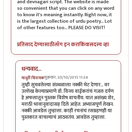
and devnagari script. The website is made
so convenient that you can click on any word
to know it's meaning instantly. Right now, it
is the largest collection of urdu poetry... Lot
of other features too... PLEASE DO VISIT!
प्रतिसाद देण्यासाठी
लॉग इन करा
किंवा
सदस्य व्हा
धन्यवाद...
शुक्रवार, 30/10/2015 11:34
माधुरी विनायक
In reply to
rekhta.org.... DO VISIT !!
by
झकास
तुम्ही सुचवलेल्या संस्थळाला नक्की भेट देणार... वर
उल्लेख केल्याप्रमाणे डॉ. विनय वाईकरांचं गजल दर्पण
हे अफलातून पुस्तक विशेष वाचनीय. यात असंख्य शेर,
मराठी भावानुवादासह दिले आहेत. अभ्यासपूर्ण लेखन.
नक्की आवडेल तुम्हाला. काही रचनांचं रसग्रहणही या
पुस्तकात वाचल्याचं आठवतंय. आवडेल तुम्हाला.