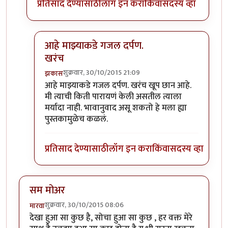
प्रतिसाद देण्यासाठी
लॉग इन करा
किंवा
सदस्य व्हा
आहे माझ्याकडे गजल दर्पण.
खरंच
शुक्रवार, 30/10/2015 21:09
झकास
In reply to
धन्यवाद...
by
माधुरी विनायक
आहे माझ्याकडे गजल दर्पण. खरंच खूप छान आहे.
मी त्याची किती पारायणं केली असतील त्याला
मर्यादा नाही. भावानुवाद असू शकतो हे मला ह्या
पुस्तकामुळेच कळलं.
प्रतिसाद देण्यासाठी
लॉग इन करा
किंवा
सदस्य व्हा
सम मोअर
शुक्रवार, 30/10/2015 08:06
मारवा
देखा हुआ सा कुछ है, सोचा हुआ सा कुछ , हर वक्त मेरे