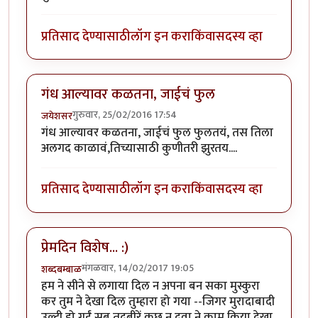
प्रतिसाद देण्यासाठी
लॉग इन करा
किंवा
सदस्य व्हा
गंध आल्यावर कळतना, जाईचं फुल
गुरुवार, 25/02/2016 17:54
जयेशसर
गंध आल्यावर कळतना, जाईचं फुल फुलतयं, तस तिला
अलगद काळावं,तिच्यासाठी कुणीतरी झुरतय....
प्रतिसाद देण्यासाठी
लॉग इन करा
किंवा
सदस्य व्हा
प्रेमदिन विशेष... :)
मंगळवार, 14/02/2017 19:05
शब्दबम्बाळ
हम ने सीने से लगाया दिल न अपना बन सका मुस्कुरा
कर तुम ने देखा दिल तुम्हारा हो गया --जिगर मुरादाबादी
उल्टी हो गईं सब तदबीरें कुछ न दवा ने काम किया देखा