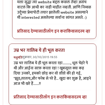
In reply to
धन्यवाद झकास
by
मधुमति
मला सुद्धा त्या website बद्दल कळलं तेंव्हा असंच
वाटलं कि आधी का नाही माहीत नव्हती. आणि निव्वळ
उर्दुच्या प्रेमापोटी तयार झालेली website असल्याने
मी interested असलेल्या सर्वाना सांगत असते. :)
प्रतिसाद देण्यासाठी
लॉग इन करा
किंवा
सदस्य व्हा
उम्र भर ग़ालिब ये ही भूल करता
शुक्रवार, 30/10/2015 19:55
मधुमति
उम्र भर ग़ालिब ये ही भूल करता रहा..........., धूल चेहरे पे
थी और आईना साफ़ करता रहा ! खूबसूरत क्या कह
दिया उनको, हमको छोड़ कर वो शीशे की हो गई,
"झूठ,लालच,और फरेब से परे है... खुदा का शुक्र है, आइने
आज भी खरे हैं........!!
प्रतिसाद देण्यासाठी
लॉग इन करा
किंवा
सदस्य व्हा