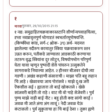
१
गुरुवार, 29/10/2015 21:15
मारवा
१ नद्य: समुद्राहितचक्रवाकास्तटानि शीर्णान्यपवाहयित्वा,
दृप्ता नवप्रावृत्तपुर्ण भोगादृतं स्वभर्तारमुपोषयन्ति.
(किष्कींधा कांड, सर्ग-८ श्लोक- ३९) अर्थ- मदमत्त
झालेल्या नदीरुप कामातुर स्त्रिया चक्रवाकरुप स्तन
उन्नत करुन, पतीकडे जाण्याला आडकाठी करणा‍र्‍या
तटरुप वृद्ध स्त्रियांना दुर लोटुन, विषयोपभोग परिपुर्ण
घेता यावा म्हणून पुष्पादी शेले पांघरुन उत्सुकतेने
सागराकडे निघाल्या आहेत. २ हीनवर बीजवर दोघी त्या
गडणी । अखंड कहाणी संसाराची । माझा पति बहु लहान
चि आहे । खेळावया जाय पोरांसवे । माझे दु:ख जरी
ऎकशील सई । ह्यातारा तो बाई खोकतसे । खेळे
सांजवरी बाहेरी तो राहे । वाट मी वो पाहे सेजेवरी । पुर्व
पुण्य माझे नाही बाई नीट । बहु होती कष्ट सांगो काई ।
जवळ मी जाते अंगा अंग लावूं । नेदी जवळ येऊं
कंटाळतो । पुर्व सुकृताचा हा चि बाई ठेवा । तुका ह्यणे