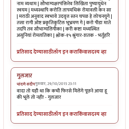
नाम व्यथाम | सौभाग्यक्षरपंक्तिरेव लिखिता पुष्यायुधेन
स्वयम | मध्यस्थापि करोति तापमधिकं रोमावली केन सा
| मराठी अनुवाद स्वभावे उदवृत्त स्तन चपळ हे लोचनयुगे |
तसा रागी ओष्ट प्रकृतिकुटिल भूभ्रमण गे | करो पीडा माते
तदपि तव सौभाग्यलिपीका | करी कष्टा मध्यस्थित
असुनियां रोमलतिका | श्लोक-१५ श्रुंगार-शतक - भर्तुहरि
प्रतिसाद देण्यासाठी
लॉग इन करा
किंवा
सदस्य व्हा
गुलजार
गुरुवार, 29/10/2015 23:11
चांदणे संदीप
वादा तो यही था कि कभी फिरसे मिलेंगे पूछने आया हू
की भूले तो नही! - गुलजार
प्रतिसाद देण्यासाठी
लॉग इन करा
किंवा
सदस्य व्हा