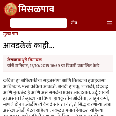
Skip to main content
मिसळपाव
शोध
शोध
मुख्य पान
आवडलेलं काही...
लेखक
माधुरी विनायक
यांनी शनिवार, 17/10/2015 16:59 या दिवशी प्रकाशित केले.
कविता हा अभिव्यक्तीचा सहजसोपा आणि तितकाच हवाहवासा
आविष्कार. मला कविता आवडते. अगदी हायकू, चारोळी, छंदबद्ध
आणि मुक्तछंद हे आणि असे सगळेच प्रकार आवडतात. उर्दू शायरी
हा असाच जिव्हाळ्याचा विषय. हायकू तीन ओळींचा, त्याहून कमी,
म्हणजे दोनच ओळींमध्ये केवढं सांगता येतं, ते सिद्ध करणाऱ्या अशा
असंख्य ओळी भेटत राहिल्या. नकळत मनात रेंगाळत राहिल्या.