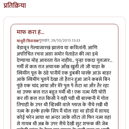
प्रतिक्रिया
माफ करा हं...
गुरुवार, 29/10/2015 15:33
माधुरी विनायक
वेडावून गेल्यासारखं झालंय या कवितांनी. आणि
अपरिचित रचना अशा समोर येताहेत की त्या इथे
देण्याचा मोह आवरता येत नाहीय... पुन्हा एकदा गुलजार...
गर्मी सें कल रात अचानक आँख खुली तो जी चाहा के
स्विमींग पूल के ठंडे पानीमें एक डुबकी मारके आऊं बाहर
आके स्विमींग पूलपें देखा तो हैरान हुआ जाने कबसे बिन
पुंछे एक चांद आया और मेरे पुल पे लेटा था और तैर रहा
था उफ्फ कल रात बहुत गर्मी थी ! एक नज्म मेरी चोरी
कर ली कल रात किसी ने यही पडी थी बाल्कनी में गोल
तिपाही के उपर थी व्हिस्की वाले ग्लास के नीचे रखी थी
नज्म के हल्के हल्के सिप मैं घोल रहा था होठों में शायद
कोई फोन आया था अन्दर जाके लौटा तो फिर नज्म वहां
से गायब थी अब्र के उपर नीचे देखी सुट शफक की जेब