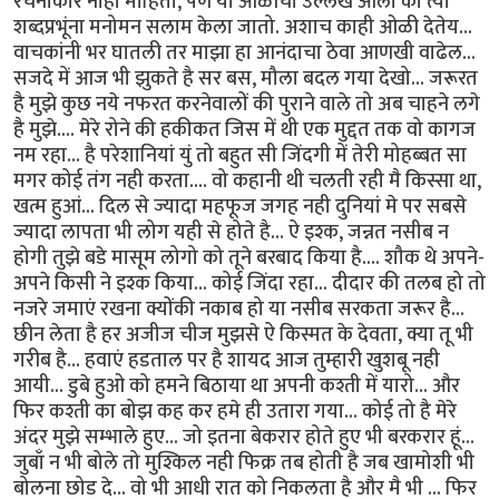
रचनाकार नाही माहिती, पण या ओळींचा उल्लेख आला की त्या
शब्दप्रभूंना मनोमन सलाम केला जातो. अशाच काही ओळी देतेय...
वाचकांनी भर घातली तर माझा हा आनंदाचा ठेवा आणखी वाढेल...
सजदे में आज भी झुकते है सर बस, मौला बदल गया देखो... जरूरत
है मुझे कुछ नये नफरत करनेवालों की पुराने वाले तो अब चाहने लगे
है मुझे.... मेरे रोने की हकीकत जिस में थी एक मुद्दत तक वो कागज
नम रहा... है परेशानियां युं तो बहुत सी जिंदगी में तेरी मोहब्बत सा
मगर कोई तंग नही करता.... वो कहानी थी चलती रही मै किस्सा था,
खत्म हुआं... दिल से ज्यादा महफूज जगह नही दुनियां मे पर सबसे
ज्यादा लापता भी लोग यही से होते है... ऐ इश्क, जन्नत नसीब न
होगी तुझे बडे मासूम लोगो को तूने बरबाद किया है.... शौक थे अपने-
अपने किसी ने इश्क किया... कोई जिंदा रहा... दीदार की तलब हो तो
नजरे जमाएं रखना क्योंकी नकाब हो या नसीब सरकता जरूर है...
छीन लेता है हर अजीज चीज मुझसे ऐ किस्मत के देवता, क्या तू भी
गरीब है... हवाएं हडताल पर है शायद आज तुम्हारी खुशबू नही
आयी... डुबे हुओ को हमने बिठाया था अपनी कश्ती में यारो... और
फिर कश्ती का बोझ कह कर हमे ही उतारा गया... कोई तो है मेरे
अंदर मुझे सम्भाले हुए... जो इतना बेकरार होते हुए भी बरकरार हूं...
जुबाँ न भी बोले तो मुश्किल नही फिक्र तब होती है जब खामोशी भी
बोलना छोड दे... वो भी आधी रात को निकलता है और मै भी ... फिर