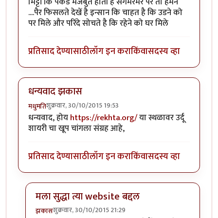
मिट्टी कि पकड मजबुत होती है संगमरमर पर तो हमने
....पैर फिसलते देखें है इन्सान कि चाहत है कि उडने को
पर मिले और परिंदे सोचते है कि रहेने को घर मिले
प्रतिसाद देण्यासाठी
लॉग इन करा
किंवा
सदस्य व्हा
धन्यवाद झकास
शुक्रवार, 30/10/2015 19:53
मधुमति
धन्यवाद, होय
https://rekhta.org/
या स्थळावर उर्दू
शायरी चा खूप चांगला संग्रह आहे,
प्रतिसाद देण्यासाठी
लॉग इन करा
किंवा
सदस्य व्हा
मला सुद्धा त्या website बद्दल
शुक्रवार, 30/10/2015 21:29
झकास