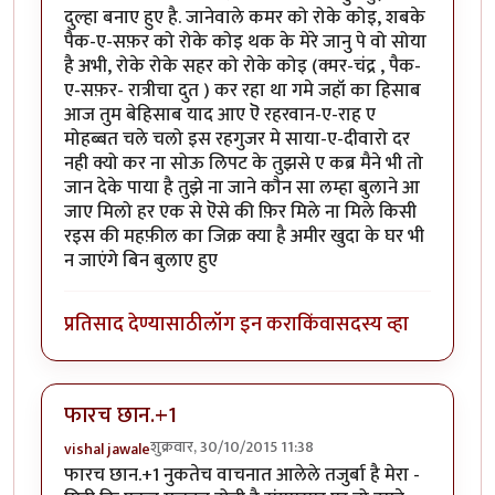
दुल्हा बनाए हुए है. जानेवाले कमर को रोके कोइ, शबके
पैक-ए-सफ़र को रोके कोइ थक के मेरे जानु पे वो सोया
है अभी, रोके रोके सहर को रोके कोइ (क्मर-चंद्र , पैक-
ए-सफ़र- रात्रीचा दुत ) कर रहा था गमे जहॉ का हिसाब
आज तुम बेहिसाब याद आए ऎ रहरवान-ए-राह ए
मोहब्बत चले चलो इस रहगुजर मे साया-ए-दीवारो दर
नही क्यो कर ना सोऊ लिपट के तुझसे ए कब्र मैने भी तो
जान देके पाया है तुझे ना जाने कौन सा लम्हा बुलाने आ
जाए मिलो हर एक से ऎसे की फ़िर मिले ना मिले किसी
रइस की महफ़ील का जिक्र क्या है अमीर खुदा के घर भी
न जाएंगे बिन बुलाए हुए
प्रतिसाद देण्यासाठी
लॉग इन करा
किंवा
सदस्य व्हा
फारच छान.+1
शुक्रवार, 30/10/2015 11:38
vishal jawale
फारच छान.+1 नुकतेच वाचनात आलेले तजुर्बा है मेरा -