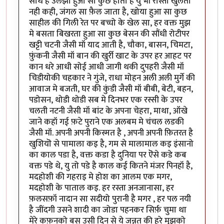
साथ है उलझा हुआ सा कुछ होता है यु भी रास्ता खुलता
नही कही, जंगल सा फ़ैल जाता है, खोया हुआ सा कुछ
साहील की गिली रेत पर बच्चो के खेल सा, हर वक्त मुझ
मे बसता बिखरता हुआ सा कुछ बेसन की सौंधी रोटीपर
खट्टी चटनी जैसी मॉ याद आती है, चौका, बासन, चिमटा,
फ़ुंकनी जैसी मॉ बान की खुर्री खाट के उपर हर आहट पर
कान धरे आधी सोई आधी जागी थकी दुपहरी जैसी मॉ
चिडीयोकी चहकार ने गुंजे, राधा मोहन अली अली मुर्गे की
आवाज मे बजती, घर की कुंडी जैसी मॉ बीबी, बेटी, बहन,
पडोसन, थोडी थोडी सब मे दिनभर एक रस्सी के उपर
चलती नटनी जैसी मॉ बांट के अपना चेहरा, माथा, ऑखे
जाने कहॉ गई फ़टे पुराने एक अलबम मे चंचल लडकी
जैसी मॉ. अपनी अपनी किस्मत है , अपनी अपनी फ़ितरत है
खुशियॊ से पामाला कइ है, गम से मालामाल कइ इंसानो
का काल पडा है, वक्त कडा है दुनिया पर ऎसे कडे कब
वक्त पडे थे, यु तो पडे है काल कई कितने मंजर पिनहॉ है,
मदहोशी की गहराइ मे होश का आलम एक मगर,
मदहोशी के पाताल कइ. हर रस्ता अनजानासा, हर
फ़लसफ़ॉ नादान सा सदीयो पुरानी है मगर , हर पल नयी
है जींदगी उसने शादी का जोडा पहनकर सिर्फ़ चुमा था
मेरे कफ़नको बस उसी दिन से ये जन्नत की हुरे मुझको