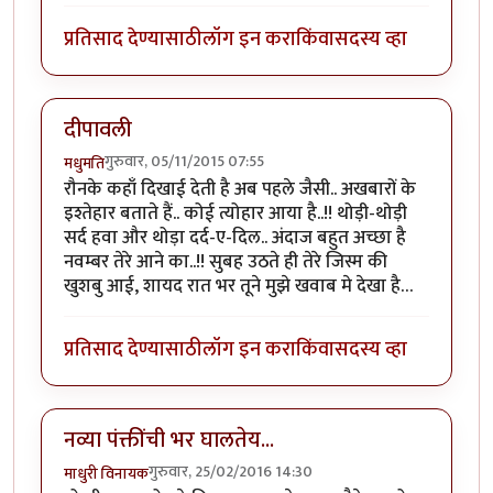
प्रतिसाद देण्यासाठी
लॉग इन करा
किंवा
सदस्य व्हा
दीपावली
गुरुवार, 05/11/2015 07:55
मधुमति
रौनके कहाँ दिखाई देती है अब पहले जैसी.. अखबारों के
इश्तेहार बताते हैं.. कोई त्योहार आया है..!! थोड़ी-थोड़ी
सर्द हवा और थोड़ा दर्द-ए-दिल.. अंदाज बहुत अच्छा है
नवम्बर तेरे आने का..!! सुबह उठते ही तेरे जिस्म की
खुशबु आई, शायद रात भर तूने मुझे खवाब मे देखा है…
प्रतिसाद देण्यासाठी
लॉग इन करा
किंवा
सदस्य व्हा
नव्या पंक्तींची भर घालतेय...
गुरुवार, 25/02/2016 14:30
माधुरी विनायक