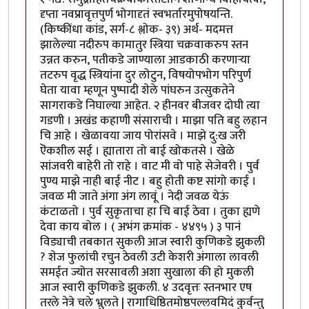
दृप्ता नवप्रावृत्तपुर्ण भोगादृतं स्वभर्तारमुपोषयन्ति.
(किष्कींधा कांड, सर्ग-८ श्लोक- ३९) अर्थ- मदमत्त
झालेल्या नदीरुप कामातुर स्त्रिया चक्रवाकरुप स्तन
उन्नत करुन, पतीकडे जाण्याला आडकाठी करणा‍र्‍या
तटरुप वृद्ध स्त्रियांना दुर लोटुन, विषयोपभोग परिपुर्ण
घेता यावा म्हणून पुष्पादी शेले पांघरुन उत्सुकतेने
सागराकडे निघाल्या आहेत. २ हीनवर बीजवर दोघी त्या
गडणी । अखंड कहाणी संसाराची । माझा पति बहु लहान
चि आहे । खेळावया जाय पोरांसवे । माझे दु:ख जरी
ऎकशील सई । ह्यातारा तो बाई खोकतसे । खेळे
सांजवरी बाहेरी तो राहे । वाट मी वो पाहे सेजेवरी । पुर्व
पुण्य माझे नाही बाई नीट । बहु होती कष्ट सांगो काई ।
जवळ मी जाते अंगा अंग लावूं । नेदी जवळ येऊं
कंटाळतो । पुर्व सुकृताचा हा चि बाई ठेवा । तुका ह्यणे
देवा काय बोल । ( अभंग क्रमांक - ४४९५ ) ३ पानं
विड्याची तबकात सुकली आज स्वारी कुणिकडे झुकली
? शेज फुलांची रचुन ठेवली उटी केशरी अंगाला लावली
समईत ज्योत सरसावली अशा सुखाला की हो मुकली
आज स्वारी कुणिकडे झुकली. ४ उदवृत्तः स्तनभार एष
तरले नेत्रे चले भ्रुलते | रागाधिष्ठितमोष्ठपल्लवमिदं कुर्वन्तु