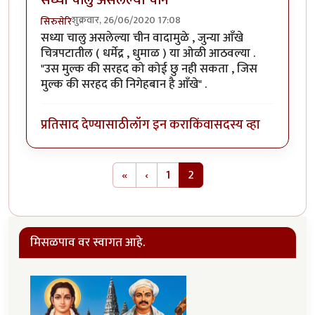
सध्या चालु असलेल्या चीन
शुक्रवार, 26/06/2020 17:08
सिरुसेरि
सध्या चालु असलेल्या चीन वादामुळे , जुन्या आँखे
चित्रपटातील ( धर्मेद्र , धुमाळ ) या ओळी आठवल्या .
"उस मुल्क की सरहद को कोई छु नही सकता , जिस
मुल्क की सरहद की निगेहबान है आँखे" .
प्रतिसाद देण्यासाठी
लॉग इन करा
किंवा
सदस्य व्हा
Pagination
First page
Previous page
«
‹
1
2
मिसळपाव वर स्वागत आहे.