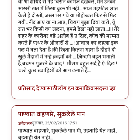
वो भी शायद रो पडे विरान कागज देखकर, मैने उनको
आखरी खत में लिखा कुछ भी नही... आज महफील शांत
कैसे है दोस्तों, जख्म भर गये या मोहोब्बत फिर से मिल
गयी.. नींद आए या ना आए, चिराग बुझा दिया करो, यूँ
रात भर किसी का जलना, हमसे देखा नहीं जाता....!!! तेरे
शहर के कारीगर बङे अजीब हैं ए दिल, काँच की मरम्मत
करते हैं पत्थर के औजारों से …! आवाज़ का लहज़ा इक
पल में बता देता है क़ी रिश्ता कितना गहरा है दौड़ने दो
खुले मैदानों में नन्हे क़दमों को ... ज़िन्दगी बहुत भगाती
है,बचपन गुज़रने के बाद !! मौसम बहुत सर्द है ऐ-दिल !
चलो कुछ ख्वाहिशों को आग लगाते हैं...
प्रतिसाद देण्यासाठी
लॉग इन करा
किंवा
सदस्य व्हा
पाण्यात वाहणारे, सुकलेले पान
गुरुवार, 25/02/2016 17:51
जयेशसर
पाण्यात वाहणारे, सुकलेले पान मी, उडताहि येत नाही,
बुडताही येत नाही...