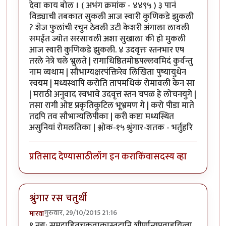
देवा काय बोल । ( अभंग क्रमांक - ४४९५ ) ३ पानं
विड्याची तबकात सुकली आज स्वारी कुणिकडे झुकली
? शेज फुलांची रचुन ठेवली उटी केशरी अंगाला लावली
समईत ज्योत सरसावली अशा सुखाला की हो मुकली
आज स्वारी कुणिकडे झुकली. ४ उदवृत्तः स्तनभार एष
तरले नेत्रे चले भ्रुलते | रागाधिष्ठितमोष्ठपल्लवमिदं कुर्वन्तु
नाम व्यथाम | सौभाग्यक्षरपंक्तिरेव लिखिता पुष्यायुधेन
स्वयम | मध्यस्थापि करोति तापमधिकं रोमावली केन सा
| मराठी अनुवाद स्वभावे उदवृत्त स्तन चपळ हे लोचनयुगे |
तसा रागी ओष्ट प्रकृतिकुटिल भूभ्रमण गे | करो पीडा माते
तदपि तव सौभाग्यलिपीका | करी कष्टा मध्यस्थित
असुनियां रोमलतिका | श्लोक-१५ श्रुंगार-शतक - भर्तुहरि
प्रतिसाद देण्यासाठी
लॉग इन करा
किंवा
सदस्य व्हा
श्रुंगार रस चतुर्थी
गुरुवार, 29/10/2015 21:16
मारवा
१ नद्य: समुद्राहितचक्रवाकास्तटानि शीर्णान्यपवाहयित्वा,