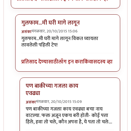
गुलफाम...मी घरी मागे लागून
मंगळवार, 20/10/2015 15:06
असंका
In reply to
वा छानच!
by
बोका-ए-आझम
गुलफाम...मी घरी मागे लागून विकत घ्यायला
लावलेली पहिली टेप!
प्रतिसाद देण्यासाठी
लॉग इन करा
किंवा
सदस्य व्हा
पण बाकीच्या गजला काय
एवढ्या
मंगळवार, 20/10/2015 15:09
असंका
In reply to
गुलफाम...मी घरी मागे लागून
by
असंका
पण बाकीच्या गजला काय एवढ्या बर्‍या नाय
वाटल्या. फक्त अजून एकच बरी होती- कोई पत्ता
हिले, हवा तो चले, कौन अपना है, ये पता तो चले....