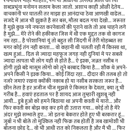
रचनाकार नाही माहिती, पण या ओळींचा उल्लेख आला की त्या
शब्दप्रभूंना मनोमन सलाम केला जातो. अशाच काही ओळी देतेय...
वाचकांनी भर घातली तर माझा हा आनंदाचा ठेवा आणखी वाढेल...
सजदे में आज भी झुकते है सर बस, मौला बदल गया देखो... जरूरत
है मुझे कुछ नये नफरत करनेवालों की पुराने वाले तो अब चाहने लगे
है मुझे.... मेरे रोने की हकीकत जिस में थी एक मुद्दत तक वो कागज
नम रहा... है परेशानियां युं तो बहुत सी जिंदगी में तेरी मोहब्बत सा
मगर कोई तंग नही करता.... वो कहानी थी चलती रही मै किस्सा था,
खत्म हुआं... दिल से ज्यादा महफूज जगह नही दुनियां मे पर सबसे
ज्यादा लापता भी लोग यही से होते है... ऐ इश्क, जन्नत नसीब न
होगी तुझे बडे मासूम लोगो को तूने बरबाद किया है.... शौक थे अपने-
अपने किसी ने इश्क किया... कोई जिंदा रहा... दीदार की तलब हो तो
नजरे जमाएं रखना क्योंकी नकाब हो या नसीब सरकता जरूर है...
छीन लेता है हर अजीज चीज मुझसे ऐ किस्मत के देवता, क्या तू भी
गरीब है... हवाएं हडताल पर है शायद आज तुम्हारी खुशबू नही
आयी... डुबे हुओ को हमने बिठाया था अपनी कश्ती में यारो... और
फिर कश्ती का बोझ कह कर हमे ही उतारा गया... कोई तो है मेरे
अंदर मुझे सम्भाले हुए... जो इतना बेकरार होते हुए भी बरकरार हूं...
जुबाँ न भी बोले तो मुश्किल नही फिक्र तब होती है जब खामोशी भी
बोलना छोड दे... वो भी आधी रात को निकलता है और मै भी ... फिर