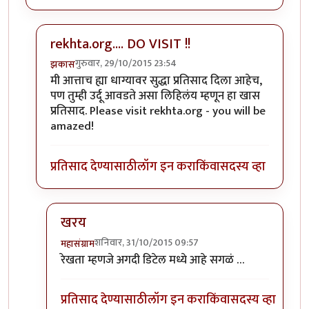
rekhta.org.... DO VISIT !!
गुरुवार, 29/10/2015 23:54
झकास
In reply to
तुमचे सर्व शेर प्रचंड आवडले!!
by
जव्हेरगंज
मी आत्ताच ह्या धाग्यावर सुद्धा प्रतिसाद दिला आहेच,
पण तुम्ही उर्दू आवडते असा लिहिलंय म्हणून हा खास
प्रतिसाद. Please visit rekhta.org - you will be
amazed!
प्रतिसाद देण्यासाठी
लॉग इन करा
किंवा
सदस्य व्हा
खरय
शनिवार, 31/10/2015 09:57
महासंग्राम
In reply to
rekhta.org.... DO VISIT !!
by
झकास
रेखता म्हणजे अगदी डिटेल मध्ये आहे सगळं …
प्रतिसाद देण्यासाठी
लॉग इन करा
किंवा
सदस्य व्हा