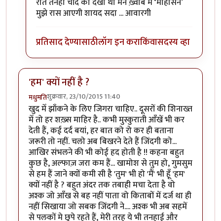
रात तनहा चाँद को देखा था मैंने ख़्वाब में ‘मोहसिन’
मुझे रास आएगी शायद सदा ... आवारगी
प्रतिसाद देण्यासाठी
लॉग इन करा
किंवा
सदस्य व्हा
'हम' क्यों नहीं है ?
शुक्रवार, 23/10/2015 11:40
मधुमति
खुद मेँ झाँकने के लिए जिगरा चाहिए.. दूसरों की शिनाख्त
मेँ तो हर शख़्स माहिर है.. कभी मुस्कुराती आँखें भी कर
देती हैं, कई दर्द बयां, हर बात को रो कर ही बताना
जरूरी तो नहीं. चलो अब बिखरने देते हैं जिंदगी को...
आखिर संभलने की भी कोई हद होती है !! कहना बहुत
कुछ है, अल्फाज़ जरा कम हैं... खामोश से तुम हो, गुमसुम
से हम हैं जाने क्यों कमी सी है 'तुम' भी हो 'मैं' भी हूँ 'हम'
क्यों नहीं है ? बहुत अंदर तक तबाही मचा देता है वो
अश्क जो आँख से बह नहीं पाता वो किताबों में दर्ज था ही
नहीं सिखाया जो सबक जिंदगी ने.... अश्क भी अब सहमें
से पलकों मे छुपे रहते हैं, मेरी तरह ये भी तनहाई और