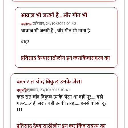
आवाज़ भी जख्मी है , और गीत भी
शनिवार, 24/10/2015 01:42
यशोधरा
In reply to
ही मला सर्वात जास्त आवडलेली..
by
जव्हेरगंज
आवाज़ भी जख्मी है , और गीत भी गाना है
वाह!
प्रतिसाद देण्यासाठी
लॉग इन करा
किंवा
सदस्य व्हा
कल रात चाँद बिकुल उनके जैसा
शुक्रवार, 23/10/2015 10:41
मधुमति
कल रात चाँद बिकुल उनके जैसा था वही नूर..... वही
गरूर......वही सरूर वही उनकी तरह...... हमसे कोसो दूर
।।।
प्रतिसाद देण्यासाठी
लॉग इन करा
किंवा
सदस्य व्हा