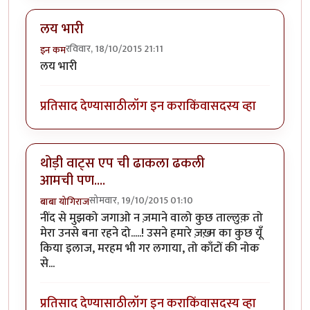
लय भारी
रविवार, 18/10/2015 21:11
इन कम
लय भारी
प्रतिसाद देण्यासाठी
लॉग इन करा
किंवा
सदस्य व्हा
थोड़ी वाट्स एप ची ढाकला ढकली
आमची पण....
सोमवार, 19/10/2015 01:10
बाबा योगिराज
नींद से मुझको जगाओ न ज़माने वालो कुछ ताल्लुक़ तो
मेरा उनसे बना रहने दो.....! उसने हमारे ज़ख़्म का कुछ यूँ
किया इलाज, मरहम भी गर लगाया, तो काँटों की नोक
से...
प्रतिसाद देण्यासाठी
लॉग इन करा
किंवा
सदस्य व्हा