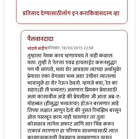
प्रतिसाद देण्यासाठी
लॉग इन करा
किंवा
सदस्य व्हा
पैलवानदादा
सोमवार, 19/10/2015 22:58
चांदणे संदीप
In reply to
याच्यासाठी लक्षात राहिला का?
by
तुषार काळ
तुम्हाला नेमक काय म्हणायचय ते नाही कळाल
मला. तुम्ही ते 'रेत'ला एवढ हायलाईट करूनसुद्धा!
पण मी सांगतो, मला शेर आवडला त्याच्या अर्थामुळे!
प्रेमाला एका वेगळ्या भव्य अशा उंचीवर त्यातल्या
भावामुळे हा शेर नेऊन ठेवतो. म्हणजे बघा, रेत का
सहरा(ही ती भव्यता!) असणारा प्रियकर प्रेमासाठी
असा कासावीस आहे की प्रेयसीला जी आता अब्र-ए-
मोहब्बत (हीसुद्धा भव्यताच!) होऊन बरसणार आहे
तिच्या लक्षात आणून देतो की नुसतं रिमझिम बरसून
ओल पसरवून काम नाही चालणार तर तुला
कोसळाव लागेल अफाट आणि सार चिंब करून
टाकावं लागणार! हा परिणाम साधण्यासाठी त्यात
काव्यात्मकताही तेवढ्याच समप्रमाणात ठासून