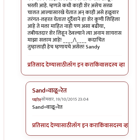
भरली आहे. म्हणजे कधी काही शेर असेच सरळ
चालत आल्यासारखे येतात अन् काही असे हळुवार
तरंगत-लहरत येतात! दुर्दैवाने हा शेर कुणी लिहिला
आहे ते मला माहित नाही पण असा बढीया,
तबीयतदार शेर लिहून ठेवल्याने त्या अनाम शायरास
माझा सलाम आहे! ____/\____ कदाचित
तुम्हालाही हेच म्हणायचे असेल! Sandy
प्रतिसाद देण्यासाठी
लॉग इन करा
किंवा
सदस्य व्हा
Sand=वाळू=रेत
सोमवार, 19/10/2015 23:04
प्यारे१
In reply to
पैलवानदादा
by
चांदणे संदीप
Sand=वाळू=रेत
प्रतिसाद देण्यासाठी
लॉग इन करा
किंवा
सदस्य व्हा