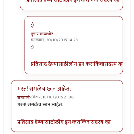
प्रतिसाद देण्यासाठी
लॉग इन करा
किंवा
सदस्य व्हा
:)
तुषार काळभोर
मंगळवार, 20/10/2015 14:28
In reply to
ओह्ह...
by
चांदणे संदीप
:)
प्रतिसाद देण्यासाठी
लॉग इन करा
किंवा
सदस्य व्हा
मस्त! सगळेच छान आहेत.
रविवार, 18/10/2015 21:06
रातराणी
मस्त! सगळेच छान आहेत.
प्रतिसाद देण्यासाठी
लॉग इन करा
किंवा
सदस्य व्हा