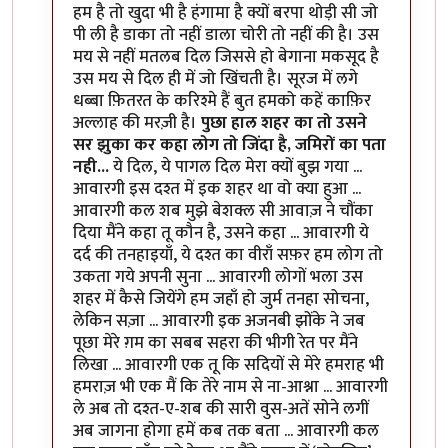
हम है तो खुदा भी है हंगामा है क्यों बरपा थोड़ी सी जो
पी ली है डाका तो नहीं डाला चोरी तो नहीं की है। उस
मय से नहीं मतलब दिल जिससे हो बेगाना मकसूद है
उस मय से दिल ही में जो खिंचती है। सूरज में लगे
धब्बा फ़ितरत के करिश्मे हैं बुत हमको कहें काफ़िर
अल्लाह की मरज़ी है।
पुछा हाल शहर का तो उसने
सर झुका कर कहा लोग तो जिंदा है, जमिरों का पता
नही...
ये दिल, ये पागल दिल मेरा क्यों बुझ गया ...
आवारगी इस दश्त में इक शहर था वो क्या हुआ ...
आवारगी कल शब मुझे बेशक्ल सी आवाज़ ने चौंका
दिया मैंने कहा तू कौन है, उसने कहा ... आवारगी ये
दर्द की तनहाइयाँ, ये दश्त का वीराँ सफ़र हम लोग तो
उकता गये अपनी सुना ... आवारगी लोगों भला उस
शहर में कैसे जियेंगे हम जहाँ हो जुर्म तनहा सोचना,
लेकिन सज़ा ... आवारगी इक अजनबी झोंके ने जब
पूछा मेरे ग़म का सबब सहरा की भीगी रेत पर मैंने
लिखा ... आवारगी एक तू कि सदियों से मेरे हमराह भी
हमराज़ भी एक मैं कि तेरे नाम से ना-आश्ना ... आवारगी
ले अब तो दश्त-ए-शब की सारी वुस-अतें सोने लगीं
अब जागना होगा हमें कब तक बता ... आवारगी कल