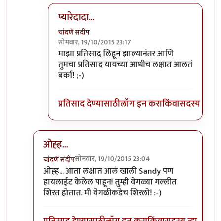
प्यारेदादा...
चांदणे संदीप
सोमवार, 19/10/2015 23:17
In reply to
Sand=वाळू=रेत
by
प्यारे१
माझा प्रतिसाद लिहून झाल्यानंतर आणि
तुमचा प्रतिसाद यायच्या आधीच लक्षात आलतं
बर्का! ;-)
प्रतिसाद देण्यासाठी
लॉग इन करा
किंवा
सदस्य व्हा
ओह्ह...
सोमवार, 19/10/2015 23:04
चांदणे संदीप
In reply to
याच्यासाठी लक्षात राहिला का?
by
तुषार काळ
ओह्ह... आता लक्षात आलं खाली Sandy पण
हायलाईट केलेल पाहून! तुम्ही वेगळ्या गल्लीत
शिरत होतात. मी वेगळीकडेच शिरलो! :-)