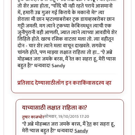
तो शेर असा होता, "परिंदे भी नही रहते पराये आसमानो
में, हमारी उम्र गुजर गई किराये के मकानो मे!" त्या
शेराला मी छान म्हटल्याबरोबर ट्रक डायव्हरबरोबर छान
गट्टी जमली. मग त्याने ट्रकच्या केबिनमधून त्याची एक
जुनीपुरानी वही आणली, ज्यात त्याने त्याच्या आवडीचे शेर
लिहिले होते. खरच रसिक वाटला मला तो. त्या वहीतून
दोन - चार शेर त्याने मला वाचून दाखवले. सगळेच
चांगले होते, पण माझ्या लक्षात राहिला तो हा... "ऐ अब्रे
मोहब्बत जरा जमके बरस, मैं रेत का सहरा हू, मेरी प्यास
बहुत है!" धन्यवाद! Sandy
प्रतिसाद देण्यासाठी
लॉग इन करा
किंवा
सदस्य व्हा
याच्यासाठी लक्षात राहिला का?
सोमवार, 19/10/2015 17:20
तुषार काळभोर
In reply to
शेरांबद्दलची माझी एक आठवण...
by
चांदणे संदीप
"ऐ अब्रे मोहब्बत जरा जमके बरस, मैं
रेत
का सहरा हू,
मेरी प्यास बहुत है!" धन्यवाद!
Sandy