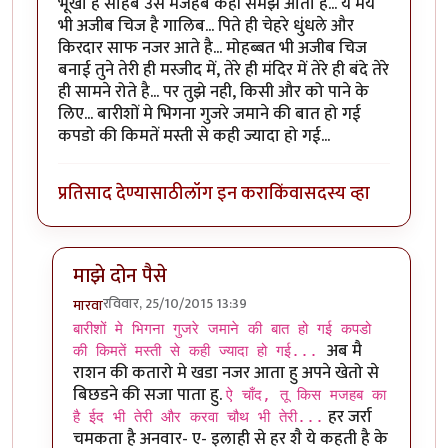
भूखा है साहब उसे मजहब कहॉ समझ आता है... ये मय
भी अजीब चिज है गालिब... पिते ही चेहरे धुंधले और
किरदार साफ नजर आते है... मोहब्बत भी अजीब चिज
बनाई तुने तेरी ही मस्जीद में, तेरे ही मंदिर में तेरे ही बंदे तेरे
ही सामने रोते है... पर तुझे नही, किसी और को पाने के
लिए... बारीशों मे भिगना गुजरे जमाने की बात हो गई
कपडो की किमतें मस्ती से कही ज्यादा हो गई...
प्रतिसाद देण्यासाठी
लॉग इन करा
किंवा
सदस्य व्हा
माझे दोन पैसे
रविवार, 25/10/2015 13:39
मारवा
In reply to
तू बेइन्तेहा बरस के तो देख... मिट्टी की बनी हूं, महक 
बारीशों मे भिगना गुजरे जमाने की बात हो गई कपडो
अब मै
की किमतें मस्ती से कही ज्यादा हो गई...
राशन की कतारो मे खडा नजर आता हु अपने खेतो से
बिछडने की सजा पाता हु.
ऐ चाँद, तू किस मजहब का
हर जर्रा
है ईद भी तेरी और करवा चौथ भी तेरी...
चमकता है अनवार- ए- इलाही से हर शै ये कहती है के