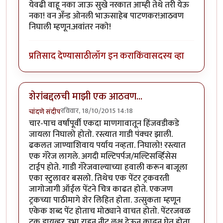
येवढी वाहू नका जाऊ सुखे नरकात आम्ही तेथे तरी येऊ
नका! वन अँन्ड ओनली भाऊसाहेब पाटणकर!आठवण
निघाली म्हणून.अवांतर नको!
प्रतिसाद देण्यासाठी
लॉग इन करा
किंवा
सदस्य व्हा
शेरांबद्दलची माझी एक आठवण...
रविवार, 18/10/2015 14:18
चांदणे संदीप
चार-पाच वर्षांपूर्वी एकदा माणगावातून हिंजवडीकडे
जायला निघालो होतो. रस्त्यात गाडी पंक्चर झाली.
ढकलत जाण्याशिवाय पर्याय नव्हता. निघालो! रस्त्यात
एक गॅरेज लागले. अगदी मल्टिपर्पज/मल्टिसर्व्हिसेस
टाईप होते. गाडी गॅरेजवाल्याच्या हवाली करून बाजूला
एका स्टुलावर बसलो. तिथेच एक पेंटर ट्रकवरती
जागोजागी ऑईल पेंटने चित्र काढत होते. एकजण
ट्रकच्या पाठीमागे शेर लिहित होता. उत्सुकता म्हणून
एकेक शब्द पेंट होताच मोठ्याने वाचत होतो. पेंटरजवळ
ट्रक डायव्हर उभा राहून नीट लक्ष देऊन काढून घेत होता.