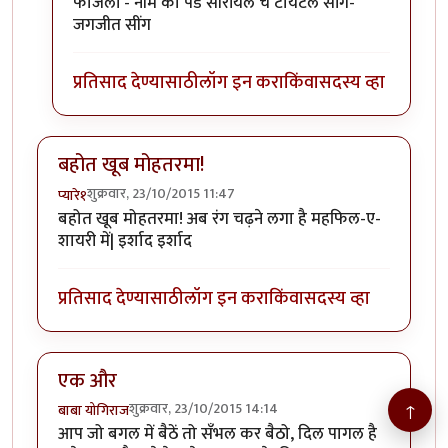
फाजली - नीम का पेड सीरीयल च टायटल साँग-
जगजीत सींग
प्रतिसाद देण्यासाठी
लॉग इन करा
किंवा
सदस्य व्हा
बहोत खूब मोहतरमा!
शुक्रवार, 23/10/2015 11:47
प्यारे१
बहोत खूब मोहतरमा! अब रंग चढ़ने लगा है महफिल-ए-
शायरी में| इर्शाद इर्शाद
प्रतिसाद देण्यासाठी
लॉग इन करा
किंवा
सदस्य व्हा
एक और
↑
शुक्रवार, 23/10/2015 14:14
बाबा योगिराज
आप जो बगल में बैठें तो सँभल कर बैठो, दिल पागल है