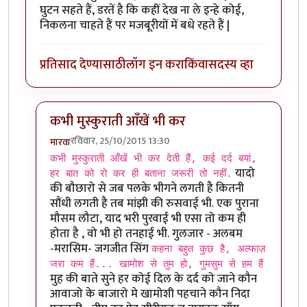
घुटन सहते हैं, डरतें है कि कहीं देख ना ले इन्हे कोई,
निकलना चाहते हैं पर मजबूरीयों में बधे रहते हैं |
प्रतिसाद देण्यासाठी
लॉग इन करा
किंवा
सदस्य व्हा
कभी मुस्कुराती आँखें भी कर
रविवार, 25/10/2015 13:30
मारवा
In reply to
'हम' क्यों नहीं है ?
by
मधुमति
कभी मुस्कुराती आँखें भी कर देती हैं, कई दर्द बयां,
यादो
हर बात को रो कर ही बताना जरूरी तो नहीं.
की बौछारो से जब पलके भीगने लगती है कितनी
सौंधी लगती है तब मांझी की रुसवाई भी. एक पुराना
मौसम लौटा, याद भरी पुरवाई भी एसा तो कम ही
होता है , वो भी हो तनहाई भी. गुलजार - अलबम
-मरासिम- जगजीत सिंग
कहना बहुत कुछ है, अल्फाज़
जरा कम हैं... खामोश से तुम हो, गुमसुम से हम हैं
मुह की बाते सुने हर कोई दिल के दर्द को जाने कौन
आवाजो के बाजारो मे खामोशी पहचाने कौन निदा