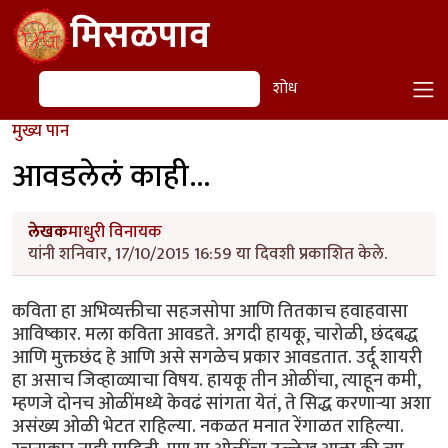
Skip to main content
मिसळपाव
शोध
शोध
मुख्य पान
आवडलेलं काही...
लेखक
माधुरी विनायक
यांनी शनिवार, 17/10/2015 16:59 या दिवशी प्रकाशित केले.
कविता हा अभिव्यक्तीचा सहजसोपा आणि तितकाच हवाहवासा
आविष्कार. मला कविता आवडते. अगदी हायकू, चारोळी, छंदबद्ध
आणि मुक्तछंद हे आणि असे सगळेच प्रकार आवडतात. उर्दू शायरी
हा असाच जिव्हाळ्याचा विषय. हायकू तीन ओळींचा, त्याहून कमी,
म्हणजे दोनच ओळींमध्ये केवढं सांगता येतं, ते सिद्ध करणाऱ्या अशा
असंख्य ओळी भेटत राहिल्या. नकळत मनात रेंगाळत राहिल्या.