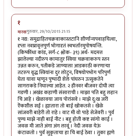
१
गुरुवार, 29/10/2015 21:15
मारवा
१ नद्य: समुद्राहितचक्रवाकास्तटानि शीर्णान्यपवाहयित्वा,
दृप्ता नवप्रावृत्तपुर्ण भोगादृतं स्वभर्तारमुपोषयन्ति.
(किष्कींधा कांड, सर्ग-८ श्लोक- ३९) अर्थ- मदमत्त
झालेल्या नदीरुप कामातुर स्त्रिया चक्रवाकरुप स्तन
उन्नत करुन, पतीकडे जाण्याला आडकाठी करणा‍र्‍या
तटरुप वृद्ध स्त्रियांना दुर लोटुन, विषयोपभोग परिपुर्ण
घेता यावा म्हणून पुष्पादी शेले पांघरुन उत्सुकतेने
सागराकडे निघाल्या आहेत. २ हीनवर बीजवर दोघी त्या
गडणी । अखंड कहाणी संसाराची । माझा पति बहु लहान
चि आहे । खेळावया जाय पोरांसवे । माझे दु:ख जरी
ऎकशील सई । ह्यातारा तो बाई खोकतसे । खेळे
सांजवरी बाहेरी तो राहे । वाट मी वो पाहे सेजेवरी । पुर्व
पुण्य माझे नाही बाई नीट । बहु होती कष्ट सांगो काई ।
जवळ मी जाते अंगा अंग लावूं । नेदी जवळ येऊं
कंटाळतो । पुर्व सुकृताचा हा चि बाई ठेवा । तुका ह्यणे