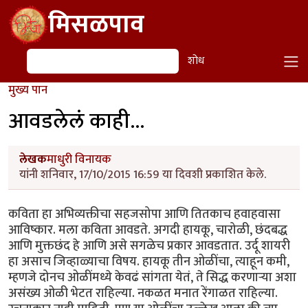
Skip to main content
मिसळपाव
शोध
शोध
मुख्य पान
आवडलेलं काही...
लेखक
माधुरी विनायक
यांनी शनिवार, 17/10/2015 16:59 या दिवशी प्रकाशित केले.
कविता हा अभिव्यक्तीचा सहजसोपा आणि तितकाच हवाहवासा
आविष्कार. मला कविता आवडते. अगदी हायकू, चारोळी, छंदबद्ध
आणि मुक्तछंद हे आणि असे सगळेच प्रकार आवडतात. उर्दू शायरी
हा असाच जिव्हाळ्याचा विषय. हायकू तीन ओळींचा, त्याहून कमी,
म्हणजे दोनच ओळींमध्ये केवढं सांगता येतं, ते सिद्ध करणाऱ्या अशा
असंख्य ओळी भेटत राहिल्या. नकळत मनात रेंगाळत राहिल्या.