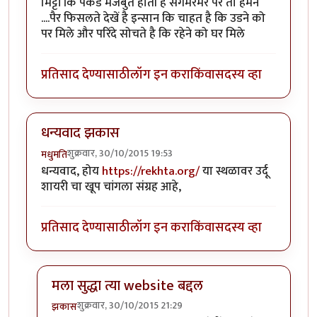
मिट्टी कि पकड मजबुत होती है संगमरमर पर तो हमने
....पैर फिसलते देखें है इन्सान कि चाहत है कि उडने को
पर मिले और परिंदे सोचते है कि रहेने को घर मिले
प्रतिसाद देण्यासाठी
लॉग इन करा
किंवा
सदस्य व्हा
धन्यवाद झकास
शुक्रवार, 30/10/2015 19:53
मधुमति
धन्यवाद, होय
https://rekhta.org/
या स्थळावर उर्दू
शायरी चा खूप चांगला संग्रह आहे,
प्रतिसाद देण्यासाठी
लॉग इन करा
किंवा
सदस्य व्हा
मला सुद्धा त्या website बद्दल
शुक्रवार, 30/10/2015 21:29
झकास