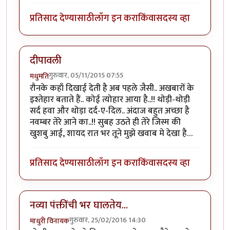
प्रतिसाद देण्यासाठी
लॉग इन करा
किंवा
सदस्य व्हा
दीपावली
गुरुवार, 05/11/2015 07:55
मधुमति
रौनके कहाँ दिखाई देती है अब पहले जैसी.. अखबारों के
इश्तेहार बताते हैं.. कोई त्योहार आया है..!! थोड़ी-थोड़ी
सर्द हवा और थोड़ा दर्द-ए-दिल.. अंदाज बहुत अच्छा है
नवम्बर तेरे आने का..!! सुबह उठते ही तेरे जिस्म की
खुशबु आई, शायद रात भर तूने मुझे खवाब मे देखा है…
प्रतिसाद देण्यासाठी
लॉग इन करा
किंवा
सदस्य व्हा
नव्या पंक्तींची भर घालतेय...
गुरुवार, 25/02/2016 14:30
माधुरी विनायक