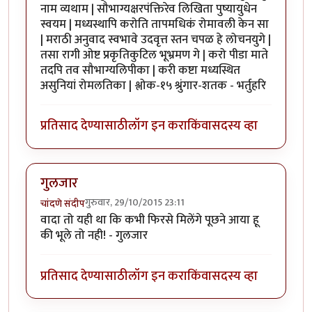
नाम व्यथाम | सौभाग्यक्षरपंक्तिरेव लिखिता पुष्यायुधेन
स्वयम | मध्यस्थापि करोति तापमधिकं रोमावली केन सा
| मराठी अनुवाद स्वभावे उदवृत्त स्तन चपळ हे लोचनयुगे |
तसा रागी ओष्ट प्रकृतिकुटिल भूभ्रमण गे | करो पीडा माते
तदपि तव सौभाग्यलिपीका | करी कष्टा मध्यस्थित
असुनियां रोमलतिका | श्लोक-१५ श्रुंगार-शतक - भर्तुहरि
प्रतिसाद देण्यासाठी
लॉग इन करा
किंवा
सदस्य व्हा
गुलजार
गुरुवार, 29/10/2015 23:11
चांदणे संदीप
वादा तो यही था कि कभी फिरसे मिलेंगे पूछने आया हू
की भूले तो नही! - गुलजार
प्रतिसाद देण्यासाठी
लॉग इन करा
किंवा
सदस्य व्हा