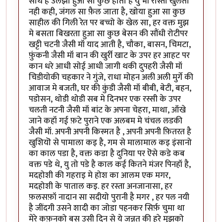
साथ है उलझा हुआ सा कुछ होता है यु भी रास्ता खुलता
नही कही, जंगल सा फ़ैल जाता है, खोया हुआ सा कुछ
साहील की गिली रेत पर बच्चो के खेल सा, हर वक्त मुझ
मे बसता बिखरता हुआ सा कुछ बेसन की सौंधी रोटीपर
खट्टी चटनी जैसी मॉ याद आती है, चौका, बासन, चिमटा,
फ़ुंकनी जैसी मॉ बान की खुर्री खाट के उपर हर आहट पर
कान धरे आधी सोई आधी जागी थकी दुपहरी जैसी मॉ
चिडीयोकी चहकार ने गुंजे, राधा मोहन अली अली मुर्गे की
आवाज मे बजती, घर की कुंडी जैसी मॉ बीबी, बेटी, बहन,
पडोसन, थोडी थोडी सब मे दिनभर एक रस्सी के उपर
चलती नटनी जैसी मॉ बांट के अपना चेहरा, माथा, ऑखे
जाने कहॉ गई फ़टे पुराने एक अलबम मे चंचल लडकी
जैसी मॉ. अपनी अपनी किस्मत है , अपनी अपनी फ़ितरत है
खुशियॊ से पामाला कइ है, गम से मालामाल कइ इंसानो
का काल पडा है, वक्त कडा है दुनिया पर ऎसे कडे कब
वक्त पडे थे, यु तो पडे है काल कई कितने मंजर पिनहॉ है,
मदहोशी की गहराइ मे होश का आलम एक मगर,
मदहोशी के पाताल कइ. हर रस्ता अनजानासा, हर
फ़लसफ़ॉ नादान सा सदीयो पुरानी है मगर , हर पल नयी
है जींदगी उसने शादी का जोडा पहनकर सिर्फ़ चुमा था
मेरे कफ़नको बस उसी दिन से ये जन्नत की हुरे मुझको