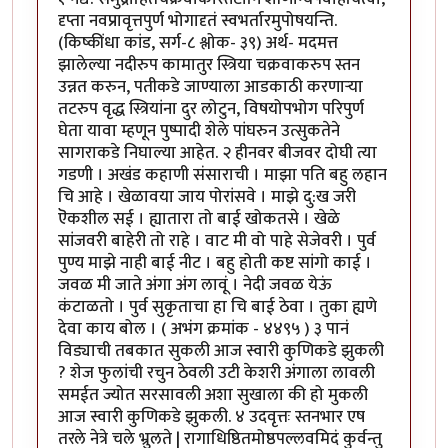
दृप्ता नवप्रावृत्तपुर्ण भोगादृतं स्वभर्तारमुपोषयन्ति.
(किष्कींधा कांड, सर्ग-८ श्लोक- ३९) अर्थ- मदमत्त
झालेल्या नदीरुप कामातुर स्त्रिया चक्रवाकरुप स्तन
उन्नत करुन, पतीकडे जाण्याला आडकाठी करणा‍र्‍या
तटरुप वृद्ध स्त्रियांना दुर लोटुन, विषयोपभोग परिपुर्ण
घेता यावा म्हणून पुष्पादी शेले पांघरुन उत्सुकतेने
सागराकडे निघाल्या आहेत. २ हीनवर बीजवर दोघी त्या
गडणी । अखंड कहाणी संसाराची । माझा पति बहु लहान
चि आहे । खेळावया जाय पोरांसवे । माझे दु:ख जरी
ऎकशील सई । ह्यातारा तो बाई खोकतसे । खेळे
सांजवरी बाहेरी तो राहे । वाट मी वो पाहे सेजेवरी । पुर्व
पुण्य माझे नाही बाई नीट । बहु होती कष्ट सांगो काई ।
जवळ मी जाते अंगा अंग लावूं । नेदी जवळ येऊं
कंटाळतो । पुर्व सुकृताचा हा चि बाई ठेवा । तुका ह्यणे
देवा काय बोल । ( अभंग क्रमांक - ४४९५ ) ३ पानं
विड्याची तबकात सुकली आज स्वारी कुणिकडे झुकली
? शेज फुलांची रचुन ठेवली उटी केशरी अंगाला लावली
समईत ज्योत सरसावली अशा सुखाला की हो मुकली
आज स्वारी कुणिकडे झुकली. ४ उदवृत्तः स्तनभार एष
तरले नेत्रे चले भ्रुलते | रागाधिष्ठितमोष्ठपल्लवमिदं कुर्वन्तु