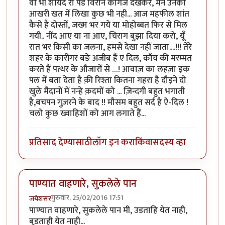
वो भी शायद रो पडे विरान कागज देखकर, मैने उनको
आखरी खत में लिखा कुछ भी नही... आज महफील शांत
कैसे है दोस्तों, जख्म भर गये या मोहोब्बत फिर से मिल
गयी.. नींद आए या ना आए, चिराग बुझा दिया करो, यूँ
रात भर किसी का जलना, हमसे देखा नहीं जाता....!!! तेरे
शहर के कारीगर बङे अजीब हैं ए दिल, काँच की मरम्मत
करते हैं पत्थर के औजारों से …! आवाज़ का लहज़ा इक
पल में बता देता है क़ी रिश्ता कितना गहरा है दौड़ने दो
खुले मैदानों में नन्हे क़दमों को ... ज़िन्दगी बहुत भगाती
है,बचपन गुज़रने के बाद !! मौसम बहुत सर्द है ऐ-दिल !
चलो कुछ ख्वाहिशों को आग लगाते हैं...
प्रतिसाद देण्यासाठी
लॉग इन करा
किंवा
सदस्य व्हा
पाण्यात वाहणारे, सुकलेले पान
गुरुवार, 25/02/2016 17:51
जयेशसर
पाण्यात वाहणारे, सुकलेले पान मी, उडताहि येत नाही,
बुडताही येत नाही...