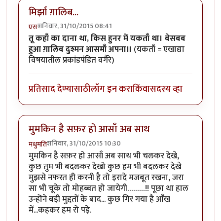
मिर्झा ग़ालिब...
शनिवार, 31/10/2015 08:41
एस
तू कहाँ का दाना था, किस हुनर में यकताँ था। बेसबब
हुआ ग़ालिब दुश्मन आसमाँ अपना॥
(यकताँ = एखाद्या
विषयातील प्रकांडपंडित वगैरे)
प्रतिसाद देण्यासाठी
लॉग इन करा
किंवा
सदस्य व्हा
मुमकिन है सफ़र हो आसाँ अब साथ
शनिवार, 31/10/2015 10:30
मधुमति
मुमकिन है सफ़र हो आसाँ अब साथ भी चलकर देखे,
कुछ तुम भी बदलकर देखो कुछ हम भी बदलकर देखे
मुझसे नफरत ही करनी है तो इरादे मजबूत रखना, जरा
सा भी चूके तो मोहब्बत हो जायेगी………!! पूछा था हाल
उन्हॊने बड़ी मुद्दतों के बाद... कुछ गिर गया है आँख
में...कहकर हम रो पड़े.