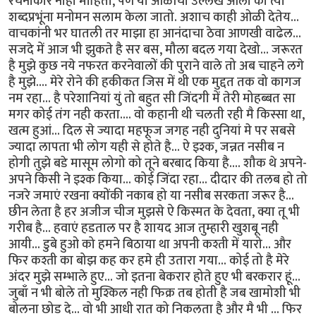
रचनाकार नाही माहिती, पण या ओळींचा उल्लेख आला की त्या
शब्दप्रभूंना मनोमन सलाम केला जातो. अशाच काही ओळी देतेय...
वाचकांनी भर घातली तर माझा हा आनंदाचा ठेवा आणखी वाढेल...
सजदे में आज भी झुकते है सर बस, मौला बदल गया देखो... जरूरत
है मुझे कुछ नये नफरत करनेवालों की पुराने वाले तो अब चाहने लगे
है मुझे.... मेरे रोने की हकीकत जिस में थी एक मुद्दत तक वो कागज
नम रहा... है परेशानियां युं तो बहुत सी जिंदगी में तेरी मोहब्बत सा
मगर कोई तंग नही करता.... वो कहानी थी चलती रही मै किस्सा था,
खत्म हुआं... दिल से ज्यादा महफूज जगह नही दुनियां मे पर सबसे
ज्यादा लापता भी लोग यही से होते है... ऐ इश्क, जन्नत नसीब न
होगी तुझे बडे मासूम लोगो को तूने बरबाद किया है.... शौक थे अपने-
अपने किसी ने इश्क किया... कोई जिंदा रहा... दीदार की तलब हो तो
नजरे जमाएं रखना क्योंकी नकाब हो या नसीब सरकता जरूर है...
छीन लेता है हर अजीज चीज मुझसे ऐ किस्मत के देवता, क्या तू भी
गरीब है... हवाएं हडताल पर है शायद आज तुम्हारी खुशबू नही
आयी... डुबे हुओ को हमने बिठाया था अपनी कश्ती में यारो... और
फिर कश्ती का बोझ कह कर हमे ही उतारा गया... कोई तो है मेरे
अंदर मुझे सम्भाले हुए... जो इतना बेकरार होते हुए भी बरकरार हूं...
जुबाँ न भी बोले तो मुश्किल नही फिक्र तब होती है जब खामोशी भी
बोलना छोड दे... वो भी आधी रात को निकलता है और मै भी ... फिर