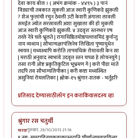
देवा काय बोल । ( अभंग क्रमांक - ४४९५ ) ३ पानं
विड्याची तबकात सुकली आज स्वारी कुणिकडे झुकली
? शेज फुलांची रचुन ठेवली उटी केशरी अंगाला लावली
समईत ज्योत सरसावली अशा सुखाला की हो मुकली
आज स्वारी कुणिकडे झुकली. ४ उदवृत्तः स्तनभार एष
तरले नेत्रे चले भ्रुलते | रागाधिष्ठितमोष्ठपल्लवमिदं कुर्वन्तु
नाम व्यथाम | सौभाग्यक्षरपंक्तिरेव लिखिता पुष्यायुधेन
स्वयम | मध्यस्थापि करोति तापमधिकं रोमावली केन सा
| मराठी अनुवाद स्वभावे उदवृत्त स्तन चपळ हे लोचनयुगे |
तसा रागी ओष्ट प्रकृतिकुटिल भूभ्रमण गे | करो पीडा माते
तदपि तव सौभाग्यलिपीका | करी कष्टा मध्यस्थित
असुनियां रोमलतिका | श्लोक-१५ श्रुंगार-शतक - भर्तुहरि
प्रतिसाद देण्यासाठी
लॉग इन करा
किंवा
सदस्य व्हा
श्रुंगार रस चतुर्थी
गुरुवार, 29/10/2015 21:16
मारवा
१ नद्य: समुद्राहितचक्रवाकास्तटानि शीर्णान्यपवाहयित्वा,