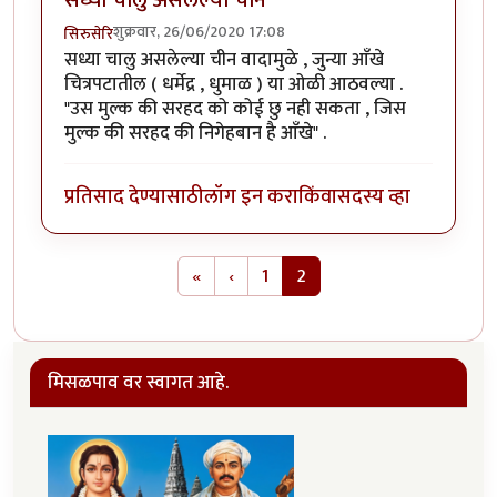
सध्या चालु असलेल्या चीन
शुक्रवार, 26/06/2020 17:08
सिरुसेरि
सध्या चालु असलेल्या चीन वादामुळे , जुन्या आँखे
चित्रपटातील ( धर्मेद्र , धुमाळ ) या ओळी आठवल्या .
"उस मुल्क की सरहद को कोई छु नही सकता , जिस
मुल्क की सरहद की निगेहबान है आँखे" .
प्रतिसाद देण्यासाठी
लॉग इन करा
किंवा
सदस्य व्हा
Pagination
First page
Previous page
«
‹
1
2
मिसळपाव वर स्वागत आहे.