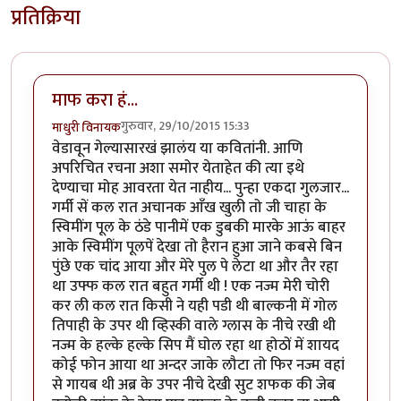
प्रतिक्रिया
माफ करा हं...
गुरुवार, 29/10/2015 15:33
माधुरी विनायक
वेडावून गेल्यासारखं झालंय या कवितांनी. आणि
अपरिचित रचना अशा समोर येताहेत की त्या इथे
देण्याचा मोह आवरता येत नाहीय... पुन्हा एकदा गुलजार...
गर्मी सें कल रात अचानक आँख खुली तो जी चाहा के
स्विमींग पूल के ठंडे पानीमें एक डुबकी मारके आऊं बाहर
आके स्विमींग पूलपें देखा तो हैरान हुआ जाने कबसे बिन
पुंछे एक चांद आया और मेरे पुल पे लेटा था और तैर रहा
था उफ्फ कल रात बहुत गर्मी थी ! एक नज्म मेरी चोरी
कर ली कल रात किसी ने यही पडी थी बाल्कनी में गोल
तिपाही के उपर थी व्हिस्की वाले ग्लास के नीचे रखी थी
नज्म के हल्के हल्के सिप मैं घोल रहा था होठों में शायद
कोई फोन आया था अन्दर जाके लौटा तो फिर नज्म वहां
से गायब थी अब्र के उपर नीचे देखी सुट शफक की जेब