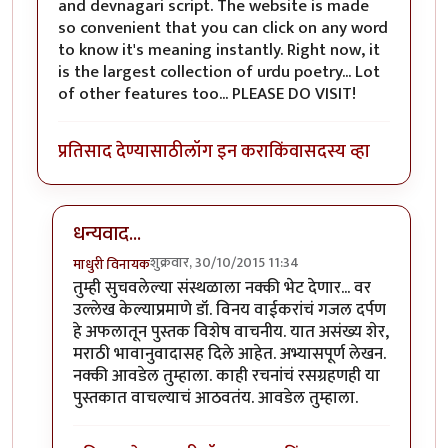
and devnagari script. The website is made
so convenient that you can click on any word
to know it's meaning instantly. Right now, it
is the largest collection of urdu poetry... Lot
of other features too... PLEASE DO VISIT!
प्रतिसाद देण्यासाठी
लॉग इन करा
किंवा
सदस्य व्हा
धन्यवाद...
शुक्रवार, 30/10/2015 11:34
माधुरी विनायक
In reply to
rekhta.org.... DO VISIT !!
by
झकास
तुम्ही सुचवलेल्या संस्थळाला नक्की भेट देणार... वर
उल्लेख केल्याप्रमाणे डॉ. विनय वाईकरांचं गजल दर्पण
हे अफलातून पुस्तक विशेष वाचनीय. यात असंख्य शेर,
मराठी भावानुवादासह दिले आहेत. अभ्यासपूर्ण लेखन.
नक्की आवडेल तुम्हाला. काही रचनांचं रसग्रहणही या
पुस्तकात वाचल्याचं आठवतंय. आवडेल तुम्हाला.