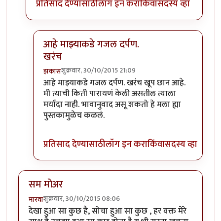
प्रतिसाद देण्यासाठी
लॉग इन करा
किंवा
सदस्य व्हा
आहे माझ्याकडे गजल दर्पण.
खरंच
शुक्रवार, 30/10/2015 21:09
झकास
In reply to
धन्यवाद...
by
माधुरी विनायक
आहे माझ्याकडे गजल दर्पण. खरंच खूप छान आहे.
मी त्याची किती पारायणं केली असतील त्याला
मर्यादा नाही. भावानुवाद असू शकतो हे मला ह्या
पुस्तकामुळेच कळलं.
प्रतिसाद देण्यासाठी
लॉग इन करा
किंवा
सदस्य व्हा
सम मोअर
शुक्रवार, 30/10/2015 08:06
मारवा
देखा हुआ सा कुछ है, सोचा हुआ सा कुछ , हर वक्त मेरे