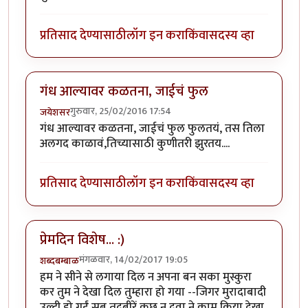
प्रतिसाद देण्यासाठी
लॉग इन करा
किंवा
सदस्य व्हा
गंध आल्यावर कळतना, जाईचं फुल
गुरुवार, 25/02/2016 17:54
जयेशसर
गंध आल्यावर कळतना, जाईचं फुल फुलतयं, तस तिला
अलगद काळावं,तिच्यासाठी कुणीतरी झुरतय....
प्रतिसाद देण्यासाठी
लॉग इन करा
किंवा
सदस्य व्हा
प्रेमदिन विशेष... :)
मंगळवार, 14/02/2017 19:05
शब्दबम्बाळ
हम ने सीने से लगाया दिल न अपना बन सका मुस्कुरा
कर तुम ने देखा दिल तुम्हारा हो गया --जिगर मुरादाबादी
उल्टी हो गईं सब तदबीरें कुछ न दवा ने काम किया देखा