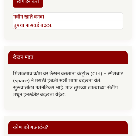
लॉग इन करा
नवीन खाते बनवा
तुमचा पासवर्ड बदला.
लेखन मदत
मिसळपाव.कॉम वर लेखन करताना कंट्रोल (Ctrl) + स्पेसबार
(space) ने मराठी इंग्रजी अशी भाषा बदलता येते.
सुरूवातीला फोनेटिक्स आहे. मात्र तुमच्या खात्याच्या सेटींग
मधून इनस्क्रीप्ट बदलता येईल.
कोण कोण आलंय?