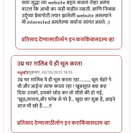
In reply to
धन्यवाद झकास
by
मधुमति
मला सुद्धा त्या website बद्दल कळलं तेंव्हा असंच
वाटलं कि आधी का नाही माहीत नव्हती. आणि निव्वळ
उर्दुच्या प्रेमापोटी तयार झालेली website असल्याने
मी interested असलेल्या सर्वाना सांगत असते. :)
प्रतिसाद देण्यासाठी
लॉग इन करा
किंवा
सदस्य व्हा
उम्र भर ग़ालिब ये ही भूल करता
शुक्रवार, 30/10/2015 19:55
मधुमति
उम्र भर ग़ालिब ये ही भूल करता रहा..........., धूल चेहरे पे
थी और आईना साफ़ करता रहा ! खूबसूरत क्या कह
दिया उनको, हमको छोड़ कर वो शीशे की हो गई,
"झूठ,लालच,और फरेब से परे है... खुदा का शुक्र है, आइने
आज भी खरे हैं........!!
प्रतिसाद देण्यासाठी
लॉग इन करा
किंवा
सदस्य व्हा