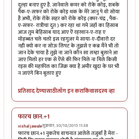
दुल्हा बनाए हुए है. जानेवाले कमर को रोके कोइ, शबके
पैक-ए-सफ़र को रोके कोइ थक के मेरे जानु पे वो सोया
है अभी, रोके रोके सहर को रोके कोइ (क्मर-चंद्र , पैक-
ए-सफ़र- रात्रीचा दुत ) कर रहा था गमे जहॉ का हिसाब
आज तुम बेहिसाब याद आए ऎ रहरवान-ए-राह ए
मोहब्बत चले चलो इस रहगुजर मे साया-ए-दीवारो दर
नही क्यो कर ना सोऊ लिपट के तुझसे ए कब्र मैने भी तो
जान देके पाया है तुझे ना जाने कौन सा लम्हा बुलाने आ
जाए मिलो हर एक से ऎसे की फ़िर मिले ना मिले किसी
रइस की महफ़ील का जिक्र क्या है अमीर खुदा के घर भी
न जाएंगे बिन बुलाए हुए
प्रतिसाद देण्यासाठी
लॉग इन करा
किंवा
सदस्य व्हा
फारच छान.+1
शुक्रवार, 30/10/2015 11:38
vishal jawale
फारच छान.+1 नुकतेच वाचनात आलेले तजुर्बा है मेरा -